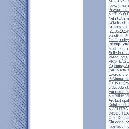
NEJTĚŽŠÍ 
Když kněz 
Pozvání na 
MÝTUS O PE
Nekritizujm
Několik stří
Na slavnost
(21.06.2024
Ve středu ži
Ježíš, nejv
Biskup Stric
Modlitba za
Bulletin o to
Výročí od s
PROHLÁŠENÍ
Zajímavý čl
Petr Maria 
Exorcista o.
P. Marián Ku
Oslava výroč
6 důvodů st
Exorcista o.
MARIINA VÍT
Arcibiskups
Další modli
MODLITBA ZA
„MODLITBA
Otec Deepak
Situace v b
Kde jsou mo