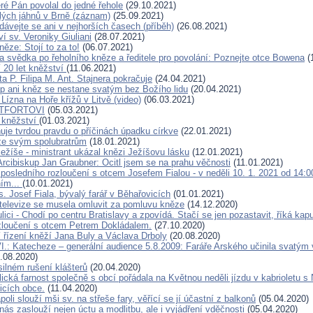
eré Pán povolal do jedné řehole
(29.10.2021)
lých jáhnů v Brně (záznam)
(25.09.2021)
dávejte se ani v nejhorších časech (příběh)
(26.08.2021)
í sv. Veroniky Giuliani
(28.07.2021)
ěze: Stojí to za to!
(06.07.2021)
 svědka po řeholního kněze a ředitele pro povolání: Poznejte otce Bowena
(
í 20 let kněžství
(11.06.2021)
a P. Filipa M. Ant. Stajnera pokračuje
(24.04.2021)
p ani kněz se nestane svatým bez Božího lidu
(20.04.2021)
 Lízna na Hoře křížů v Litvě (video)
(06.03.2021)
NTFORTOVI
(05.03.2021)
 kněžství
(01.03.2021)
uje tvrdou pravdu o příčinách úpadku církve
(22.01.2021)
ze svým spolubratrům
(18.01.2021)
ežíše - ministrant ukázal knězi Ježíšovu lásku
(12.01.2021)
Arcibiskup Jan Graubner: Ocitl jsem se na prahu věčnosti
(11.01.2021)
 posledního rozloučení s otcem Josefem Fialou - v neděli 10. 1. 2021 od 14:
ním...
(10.01.2021)
. Josef Fiala, bývalý farář v Běhařovicích
(01.01.2021)
í televize se musela omluvit za pomluvu kněze
(14.12.2020)
lici - Chodí po centru Bratislavy a zpovídá. Stačí se jen pozastavit, říká kap
zloučení s otcem Petrem Dokládalem.
(27.10.2020)
 řízení kněží Jana Buly a Václava Drboly
(20.08.2020)
I.: Katecheze – generální audience 5.8.2009: Faráře Arského učinila svatým
.08.2020)
silném rušení klášterů
(20.04.2020)
cká farnost společně s obcí pořádala na Květnou neděli jízdu v kabrioletu s 
licích obce.
(11.04.2020)
oli slouží mši sv. na střeše fary, věřící se jí účastní z balkonů
(05.04.2020)
nás zaslouží nejen úctu a modlitbu, ale i vyjádření vděčnosti
(05.04.2020)