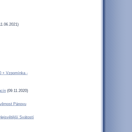
11.06.2021)
00 + Vzpomínka -
ucín
(09.11.2020)
 věrnost Pánovu
Nejsvětější Svátostí