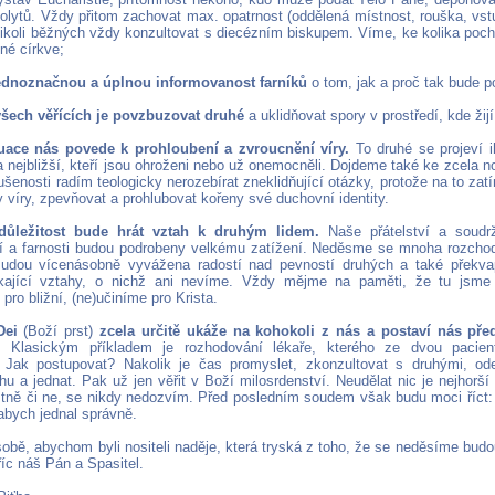
olytů. Vždy přitom zachovat max. opatrnost (oddělená místnost, rouška, vstu
ikoli běžných vždy konzultovat s diecézním biskupem. Víme, ke kolika poc
jné církve;
 jednoznačnou a úplnou informovanost farníků
o tom, jak a proč tak bude 
všech věřících je povzbuzovat druhé
a uklidňovat spory v prostředí, kde žijí
tuace nás povede k prohloubení a zvroucnění víry.
To druhé se projeví i
a nejbližší, kteří jsou ohroženi nebo už onemocněli. Dojdeme také ke zcela
ušenosti radím teologicky nerozebírat zneklidňující otázky, protože na to zatím
 víry, zpevňovat a prohlubovat kořeny své duchovní identity.
důležitost bude hrát vztah k druhým lidem.
Naše přátelství a soudrž
í a farnosti budou podrobeny velkému zatížení. Neděsme se mnoha rozchod
Budou vícenásobně vyvážena radostí nad pevností druhých a také překva
ající vztahy, o nichž ani nevíme. Vždy mějme na paměti, že tu jsme 
pro bližní, (ne)učiníme pro Krista.
Dei
(Boží prst)
zcela určitě ukáže na kohokoli z nás a postaví nás pře
.
Klasickým příkladem je rozhodování lékaře, kterého ze dvou pacie
 Jak postupovat? Nakolik je čas promyslet, zkonzultovat s druhými, od
hu a jednat. Pak už jen věřit v Boží milosrdenství. Neudělat nic je nejhorš
stně či ne, se nikdy nedozvím. Před posledním soudem však budu moci říct:
abych jednal správně.
sobě, abychom byli nositeli naděje, která tryská z toho, že se neděsíme budo
íc náš Pán a Spasitel.