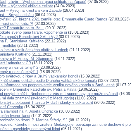
 část, závěr – Východ znal praxi celibátu na Západě
(07.05.2023)
. část – Východní obřad a celibát
(24.04.2023)
. část – Vývoj na křesťanském Západě
(19.04.2023)
část – Smysl celibátu
(06.04.2023)
zyński: 27. března 2021 zemřel otec Emmanuelle Cueto Ramos
(27.03.2023)
 musí sdílet kněz ?!
(02.03.2023)
ze? Pamatujte na to, že…
(20.01.2023)
otkáte svého pana faráře, vzpomeňte si
(15.01.2023)
íčku papeži Benediktovi XVI. i Vy?
(03.01.2023)
a P. Stanislava Krátkého
(22.12.2022)
 modlitbě
(23.11.2022)
Kolísek a vznik českého oltáře v Lurdech
(21.11.2022)
tanislava Krátkého
(21.11.2022)
nihy o P. Filipovi M. Stajnerovi
(18.11.2022)
arší minorita v ČR
(13.11.2022)
řebný a nezrušitelný!“ 2
(20.09.2022)
řebný a nezrušitelný!“ 1
(18.09.2022)
ro světovou církev a Druhý vatikánský koncil
(15.09.2022)
kněžskému celibátu podle Druhého vatikánského koncilu
(13.07.2022)
a informace pro podporovatele vzniku nového kostela v Brně-Lesné
(01.07.2
cení v Brněnské katedrále sv. Petra a Pavla
(19.06.2022)
d nových kněží - Nechceme z vás mít supermany, ale muže svátostí
(16.06
 mi dala znamení (svědectví z Medžugorje)
(11.06.2022)
enství a potopení Titanicu (+ další články v odkazech)
(20.05.2022)
osef Červenka
(16.04.2022)
 slavnost na P. Josefa Ondráčka
(30.03.2022)
yprián Iwene Tansi
(12.01.2022)
nonizačního řízení P. Martina Středy, SJ
(08.12.2021)
nezović, kterého mnozí znáte z Medžugorje, považuje za nutné duchovně pro
něze s psychicky nemocnými lidmi
(05.11.2021)