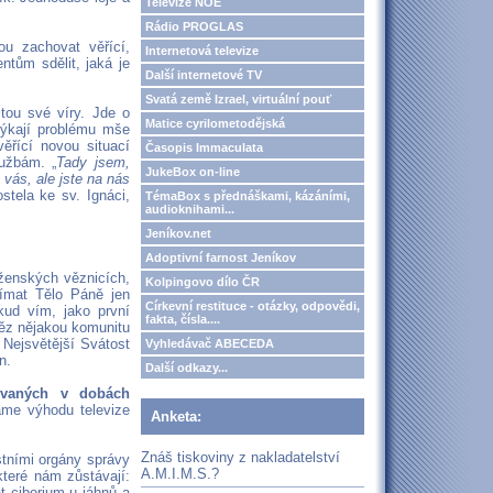
Televize NOE
Rádio PROGLAS
u zachovat věřící,
Internetová televize
ntům sdělit, jaká je
Další internetové TV
Svatá země Izrael, virtuální pouť
tou své víry. Jde o
Matice cyrilometodějská
týkají problému mše
věřící novou situací
Časopis Immaculata
užbám. „
Tady jsem,
JukeBox on-line
 vás, ale jste na nás
stela ke sv. Ignáci,
TémaBox s přednáškami, kázáními,
audioknihami...
Jeníkov.net
Adoptivní farnost Jeníkov
ženských věznicích,
Kolpingovo dílo ČR
jímat Tělo Páně jen
Církevní restituce - otázky, odpovědi,
kud vím, jako první
fakta, čísla....
něz nějakou komunitu
 Nejsvětější Svátost
Vyhledávač ABECEDA
n.
Další odkazy...
ívaných v dobách
áme výhodu televize
Anketa:
Znáš tiskoviny z nakladatelství
tními orgány správy
A.M.I.M.S.?
které nám zůstávají:
t ciborium u jáhnů a