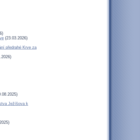
6)
ye
(23.03.2026)
ní předrahé Krve za
.2026)
.08.2025)
stva Ježíšova k
2025)