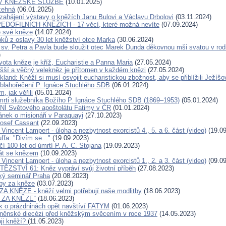
V KNĚŽSKÉ SLUŽBĚ
(10.01.2025)
žehná
(06.01.2025)
zahájení výstavy o kněžích Janu Bulovi a Václavu Drbolovi
(03.11.2024)
DOFILNÍCH KNĚŽÍCH - 17 věcí, které možná nevíte
(07.09.2024)
e své kněze
(14.07.2024)
pků z oslavy 30 let kněžství otce Marka
(30.06.2024)
 sv. Petra a Pavla bude sloužit otec Marek Dunda děkovnou mši svatou v rodi
)
vota kněze je kříž, Eucharistie a Panna Maria
(27.05.2024)
yšší a věčný velekněz je přítomen v každém knězi
(27.05.2024)
kland: Kněží si musí osvojit eucharistickou zbožnost, aby se přiblížili Ježíšo
 blahořečení P. Ignáce Stuchlého SDB
(06.01.2024)
m, jak věřili
(05.01.2024)
mrti služebníka Božího P. Ignáce Stuchlého SDB (1869–1953)
(05.01.2024)
 Světového apoštolátu Fatimy v ČR
(01.01.2024)
ánek o misionáři v Paraguayi
(27.10.2023)
Josef Cassant
(22.09.2023)
 Vincent Lampert - úloha a nezbytnost exorcistů 4., 5. a 6. část (video)
(19.09
ffa: "Divím se..."
(19.09.2023)
í 100 let od úmrtí P. A. C. Stojana
(19.09.2023)
át se knězem
(10.09.2023)
 Vincent Lampert - úloha a nezbytnost exorcistů 1., 2. a 3. část (video)
(09.09
ĚZSTVÍ 61: Kněz vypráví svůj životní příběh
(27.08.2023)
ký seminář Praha
(20.08.2023)
tby za kněze
(03.07.2023)
 KNĚZE - kněží velmi potřebují naše modlitby
(18.06.2023)
 ZA KNĚZE“
(18.06.2023)
 o prázdninách opět navštíví FATYM
(01.06.2023)
rněnské diecézi před kněžským svěcením v roce 1937
(14.05.2023)
ji kněží?
(11.05.2023)