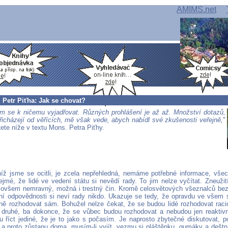
AMIMS.net
 Petr Piťha: Jak se chovat?
em se k ničemu vyjadřovat. Různých prohlášení je až až. Množství dotazů,
řicházejí od věřících, mě však vede, abych nabídl své zkušenosti veřejně,
"
ete níže v textu Mons. Petra Piťhy.
níž jsme se ocitli, je zcela nepřehledná, nemáme potřebné informace, vše
ejmé, že lidé ve vedení státu si nevědí rady. To jim nelze vyčítat. Zneužití
 ovšem nemravný, možná i trestný čin. Kromě celosvětových všeznalců be
ní odpovědnosti si neví rady nikdo. Ukazuje se tedy, že opravdu ve všem 
ně rozhodovat sám. Bohužel nelze čekat, že se budou lidé rozhodovat raci
druhé, ba dokonce, že se vůbec budou rozhodovat a nebudou jen reaktiv
říct jediné, že je to jako s počasím. Je naprosto zbytečné diskutovat, p
, a proto zůstanu doma, musím-li vyjít, vezmu si pláštěnku, gumáky a deštn