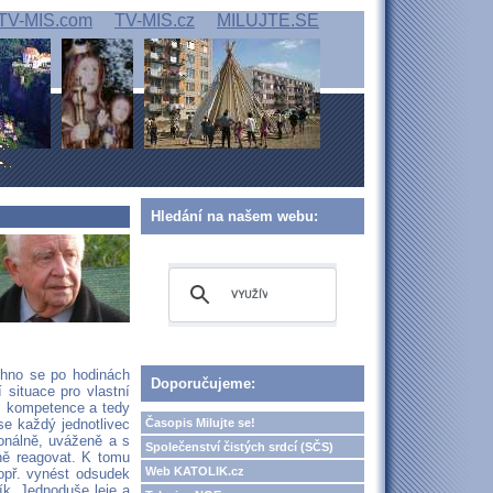
TV-MIS.com
TV-MIS.cz
MILUJTE.SE
Hledání na našem webu:
chno se po hodinách
Doporučujeme:
 situace pro vlastní
z kompetence a tedy
Časopis Milujte se!
se každý jednotlivec
onálně, uváženě a s
Společenství čistých srdcí (SČS)
ně reagovat. K tomu
Web KATOLIK.cz
opř. vynést odsudek
ík. Jednoduše leje a