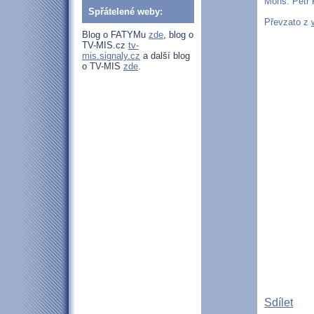
Mons. Petr 
Spřátelené weby:
Převzato z
Blog o FATYMu
zde
, blog o
TV-MIS.cz
tv-
mis.signaly.cz
a další blog
o TV-MIS
zde
.
Sdílet