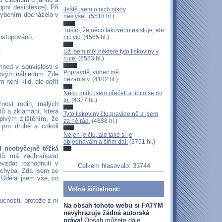
pní desinfekce). Při
Ještě jsem o nich nikdy
hybením docházelo v
neslyšel.
(5518 hl.)
Tuším, že něco takového existuje, ale
postupováno;
nic víc.
(4565 hl.)
Už jsem měl některé tyto tiskoviny v
.
ruce.
(6533 hl.)
hned v souvislosti s
Popravdě, vůbec mě
 novým náhledům. Zde
nezaujaly.
(4102 hl.)
 není klid, ale opřít
Něco málo jsem přečetl a líbilo se mi
to.
(4377 hl.)
nost rodin, malých
ů a zklamání, která
Tyto tiskoviny čtu pravidelně a jsem
pivým zjištěním, že
za ně rád.
(4888 hl.)
pro druhé a cokoli
Nejen je čtu, ale také si je
objednávám a šířím dál.
(3761 hl.)
d neobyčejně těžká
ntů má zachraňovat
evzdat rozhodnutí v
Celkem hlasovalo: 33744
í chyba. Zda jsem se
 Udělal jsem vše, co
Volná šiřitelnost:
ucnosti, protože z ní
Na obsah tohoto webu si FATYM
nevyhrazuje žádná autorská
práva!
Obsah můžete dále