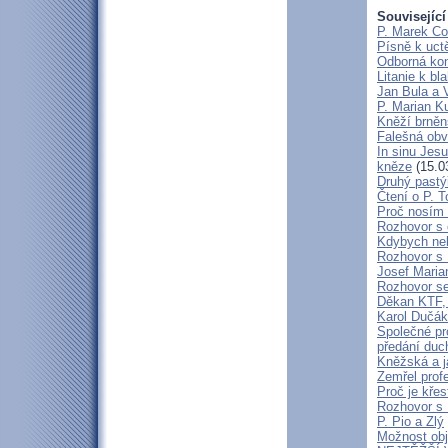
Související
P. Marek Co
Písně k uct
Odborná kon
Litanie k b
Jan Bula a 
P. Marian 
Kněží brněn
Falešná obv
In sinu Jes
kněze
(15.0
Druhý pastýř
Čtení o P. T
Proč nosím 
Rozhovor s 
Kdybych neby
Rozhovor s
Josef Maria
Rozhovor s
Děkan KTF, 
Karol Dučák:
Společné pr
předání duc
Kněžská a j
Zemřel profe
Proč je kře
Rozhovor s
P. Pio a Zlý
Možnost obj