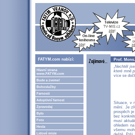
FATYM.com nabízí:
Prof. Mons.
„
Nechtěl js
Hlavní strana
které mně p
www.FATYM.com
více se dočt
Bude a zveme!
Bohoslužby
Farnosti
Adoptivní farnost
Situace, v 
Zpravodaj
mění. Je zř
prospěch je
Bylo
bez konkrét
Foto
musí aktuál
ohledem na 
Hesla
všemu mohu 
Lidové misie
deště. Prší