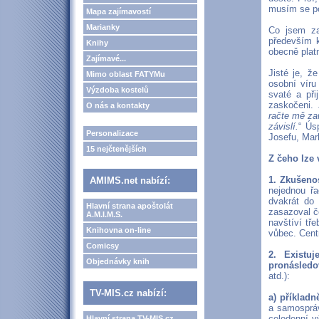
musím se po
Mapa zajímavostí
Marianky
Co jsem za
především k
Knihy
obecně plat
Zajímavé...
Jisté je, ž
Mimo oblast FATYMu
osobní vír
Výzdoba kostelů
svaté a při
zaskočeni.
O nás a kontakty
račte mě zau
závislí.
“ Ús
Personalizace
Josefu, Mar
15 nejčtenějších
Z čeho lze v
1. Zkušenos
AMIMS.net nabízí:
nejednou řa
dvakrát do 
Hlavní strana apoštolát
zasazoval č
A.M.I.M.S.
navštíví tř
Knihovna on-line
vůbec. Cent
Comicsy
2. Existu
Objednávky knih
pronásledo
atd.):
TV-MIS.cz nabízí:
a) příklad
a samospráv
celodenní v
Hlavní strana TV-MIS.cz