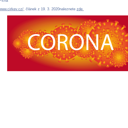
Piťha
www.cirkev.cz/
, článek z 19. 3. 2020naleznete
zde.