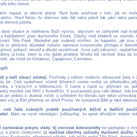
dle toho chovat.
tím napsal, je obecně platné. Nyní budu uvažovat o tom, jak se moho
atolíci. Hned řeknu, že obecnou radu dát nelze právě tak, jako nelze pacie
ná úlevová poloha.
e daná situace je naléhavou Boží výzvou, abychom se zamysleli nad kvali
u a každodenní praxi duchovního života. Otázky mně kladené se vesměs 
jímání Těla Páně. Následně pak svátosti smíření. Je frapantní, jak jsou 
 Je to přirozený důsledek našeho namnoze konzumního přístupu k bohosl
jmout, pobavit, nerušit a dlouho nezdržovat. Jsme vaši zákazníci, neplatíme
pěšný je kněz, který to vše dobře prodává. Mnoho lidí nechodí dnes do ko
kétě, ale chodí ke Koťátkovi, Čapájevovi, Camralovi….
yjít:
ti s naší situací existují.
Prožívaly ji celkem nedávno odsouzené ženy v 
du let. Celá společnost včetně řeholních sester mohla ve středověku při
roka, o Vánocích a Velikonocích. O časné a časté sv. přijímání se, po
eský myslitel Jan Milíč z Kroměříže. V současnosti jsou celé oblasti, kde k
eba jen jednou či dvakrát ročně, a vzhledem ke klimatu tam nelze uchovávat
rem víry je Bůh přítomný ve slově Písma. Ve vystavené Bibli je také adorová
je celá řada známých praktik používaných běžně a dalších použ
vání.
Mám na mysli následující (zdůrazňuji, že oproti dřívějším dobám m
ně zachovávat pokyny vlády
;
b) iniciovat dobrovolníky
ke spolupráci s mís
y a jinými institucemi;
c) využívat všechny způsoby duchovní služby
, 
ýstav Eucharistie, přítomnost někoho, kdo může podat Tělo Páně, deponova