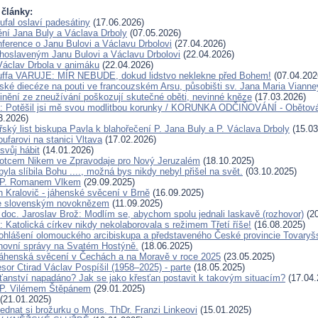
 články:
ufal oslaví padesátiny
(17.06.2026)
ění Jana Buly a Václava Drboly
(07.05.2026)
ference o Janu Bulovi a Václavu Drbolovi
(27.04.2026)
lahoslaveným Janu Bulovi a Václavu Drbolovi
(22.04.2026)
Václav Drbola v animáku
(22.04.2026)
Kuffa VARUJE: MÍR NEBUDE, dokud lidstvo neklekne před Bohem!
(07.04.202
ské diecéze na pouti ve francouzském Arsu, působišti sv. Jana Maria Vianne
inění ze zneužívání poškozují skutečné oběti, nevinné kněze
(17.03.2026)
u: Potěšil jsi mě svou modlitbou korunky / KORUNKA ODČIŇOVÁNÍ - Obětová
3.2026)
ský list biskupa Pavla k blahořečení P. Jana Buly a P. Václava Drboly
(15.03
oufarovi na stanici Vltava
(17.02.2026)
svůj hábit
(14.01.2026)
otcem Nikem ve Zpravodaje pro Nový Jeruzalém
(18.10.2025)
la slíbila Bohu ...., možná bys nikdy nebyl přišel na svět.
(03.10.2025)
 P. Romanem Vlkem
(29.09.2025)
n Kralovič - jáhenské svěcení v Brně
(16.09.2025)
e slovenským novoknězem
(11.09.2025)
doc. Jaroslav Brož: Modlím se, abychom spolu jednali laskavě (rozhovor)
(20
 Katolická církev nikdy nekolaborovala s režimem Třetí říše!
(16.08.2025)
ohlášení olomouckého arcibiskupa a představeného České provincie Tovaryš
hovní správy na Svatém Hostýně.
(18.06.2025)
áhenská svěcení v Čechách a na Moravě v roce 2025
(23.05.2025)
sor Ctirad Václav Pospíšil (1958–2025) - parte
(18.05.2025)
sťanství napadáno? Jak se jako křesťan postavit k takovým situacím?
(17.04.
 P. Vilémem Štěpánem
(29.01.2025)
(21.01.2025)
ednat si brožurku o Mons. ThDr. Franzi Linkeovi
(15.01.2025)