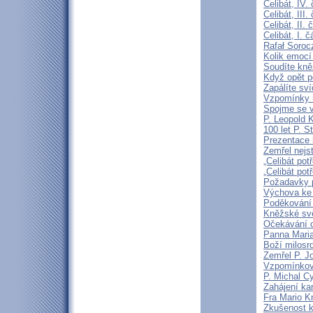
Celibát, IV.
Celibát, III
Celibát, II
Celibát, I. 
Rafał Soroc
Kolik emocí
Soudíte kně
Když opět p
Zapálíte sv
Vzpomínky n
Spojme se v
P. Leopold 
100 let P. S
Prezentace k
Zemřel nejst
„Celibát pot
„Celibát pot
Požadavky p
Výchova ke 
Poděkování 
Kněžské svě
Očekávání o
Panna Maria
Boží milosrd
Zemřel P. J
Vzpomínková
P. Michal C
Zahájení ka
Fra Mario K
Zkušenost k