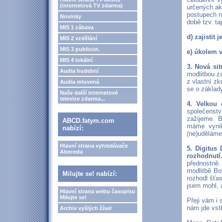
(internetová TV zdarma)
určených ak
postupech n
Novinky
době tzv. ta
MIS 1 zábava
d) zajistit
MIS 2 vzdělání
MIS 3 publicist.
e) úkolem 
MIS 4 lokální
3. Nová si
Audia hudební
modlitbou z
z vlastní zk
Audia mluvená
se o základy
Naše další internetové
televize zdarma...
4. Velkou 
společenstv
zažijeme. 
ABCD.fatym.com
máme vynik
nabízí:
(ne)uděláme 
Hlavní strana vyhledávače
5. Digitus 
Abeceda
rozhodnutí
přednostně.
modlitbě Bo
Milujte se! nabízí:
rozhodl šťa
jsem mohl, 
Hlavní strana webu časopisu
Milujte se!
Přeji vám i 
nám jde vstř
Archiv vyšlých čísel