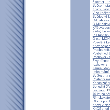
5 sester, kt
Svěcení stá
Kněží, nevz
Vize kněžstv
Svědectví kn
Od Jehovova
O.Nik oslav
Křížová cest
Žádný bisku
P. František
O otci MO
Povolání ke
Kněz objasň
Prosba kně
Polibek od J
Rozhovor - 
Živý přenos
rozhovor s 
Zemřel Mons
Irská státn
Svátost na u
Poslední ro
Kanonizační
Benedikt XV
povolání
(13
70 let po ná
Římskokatoli
Oltářní po u
Kněží v Neap
Kněží si od 