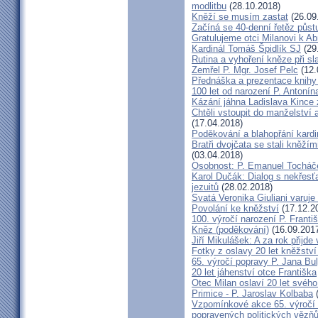
modlitbu
(28.10.2018)
Kněží se musím zastat
(26.09
Začíná se 40-denní řetěz půst
Gratulujeme otci Milanovi k 
Kardinál Tomáš Špidlík SJ
(29
Rutina a vyhoření kněze při sla
Zemřel P. Mgr. Josef Pelc
(12.
Přednáška a prezentace knihy 
100 let od narození P. Anton
Kázání jáhna Ladislava Kince 
Chtěli vstoupit do manželství a
(17.04.2018)
Poděkování a blahopřání kard
Bratři dvojčata se stali kněžím
(03.04.2018)
Osobnost: P. Emanuel Tocháč
Karol Dučák: Dialog s nekřesť
jezuitů
(28.02.2018)
Svatá Veronika Giuliani varuj
Povolání ke kněžství
(17.12.2
100. výročí narození P. Frant
Kněz (poděkování)
(16.09.201
Jiří Mikulášek: A za rok přijde
Fotky z oslavy 20 let kněžství
65. výročí popravy P. Jana Bu
20 let jáhenství otce Františka
Otec Milan oslaví 20 let svého
Primice - P. Jaroslav Kolbaba
(
Vzpomínkové akce 65. výročí 
popravených politických vězň