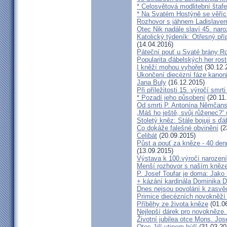
* Celosvětová modlitební štafe
* Na Svatém Hostýně se věříc
Rozhovor s jáhnem Ladislave
Otec Nik nadále slaví 45. naro
Katolický týdeník: Otřesný pří
(14.04.2016)
Páteční pouť u Svaté brány R
Popularita ďábelských her roste
I kněží mohou vyhořet
(30.12.
Ukončení diecézní fáze kanoni
Jana Buly
(16.12.2015)
Při příležitosti 15. výročí smrt
* Pozadí jeho působení
(20.11
Od smrti P. Antonína Němčansk
„Máš ho ještě, svůj růženec?“ 
Stoletý kněz: Stále bojuji s ď
Co dokáže falešné obvinění
(2
Celibát
(20.09.2015)
Půst a pouť za kněze - 40 den
(13.09.2015)
Výstava k 100.výročí narození
Menší rozhovor s naším kně
P. Josef Toufar je doma: Jako
+ kázání kardinála Dominika 
Dnes nejsou povolání k zasvě
Primice diecézních novokněží
Příběhy ze života kněze
(01.0
Nejlepší dárek pro novokněze
Životní jubilea otce Mons. Jos
Otec Jiří vtipem hýří
(31.03.20