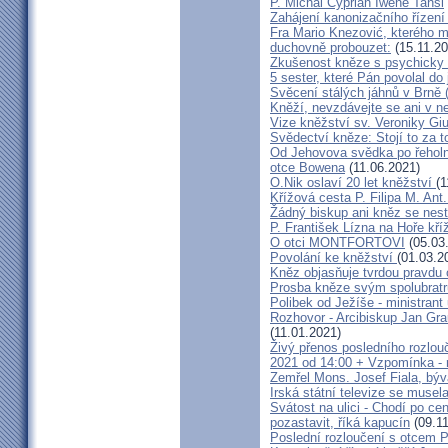
P. Michal Cyprián Iwene Tansi
Zahájení kanonizačního řízení 
Fra Mario Knezović, kterého 
duchovně probouzet:
(15.11.20
Zkušenost kněze s psychicky
5 sester, které Pán povolal do
Svěcení stálých jáhnů v Brně
Kněží, nevzdávejte se ani v ne
Vize kněžství sv. Veroniky Giu
Svědectví kněze: Stojí to za t
Od Jehovova svědka po řeholní
otce Bowena
(11.06.2021)
O.Nik oslaví 20 let kněžství
(1
Křížová cesta P. Filipa M. Ant
Žádný biskup ani kněz se nes
P. František Lízna na Hoře kříž
O otci MONTFORTOVI
(05.03
Povolání ke kněžství
(01.03.2
Kněz objasňuje tvrdou pravdu 
Prosba kněze svým spolubrat
Polibek od Ježíše - ministrant
Rozhovor - Arcibiskup Jan Gra
(11.01.2021)
Živý přenos posledního rozlouč
2021 od 14:00 + Vzpomínka - 
Zemřel Mons. Josef Fiala, býv
Irská státní televize se muse
Svátost na ulici - Chodí po cen
pozastavit, říká kapucín
(09.11
Poslední rozloučení s otcem 