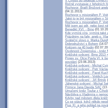
V Číhošti po šedesáti čtyřech
Ročně vystupuje z řeholních řá
Rozhovor: Bratři Brožové aneb
(04.11.2013)
Rozhovor s misionářem P. Voj
Jaké to je být misionářem v St
Rozhovor s misionářem P. Voj
Měl jsem asi pět, nebo šest ro
Benedikt XVI. - Brno
(01.10.20
Kde vymírá víra, vymírá také 
Prázdniny na faře, aneb o. Vla
Sváteční slovo o. Marka Dun
Dobrodružství s Bohem
(14.07
Knězem na 40 hodin
(02.07.20
Osobnosti Znojemska – kněz
Kněžské svěcení, Brno 2013 +
Projev sv. Otce Pavla VI. k 
povolání
(23.06.2013)
Kněžské svěcení - Michal Cvi
Kněžské svěcení - Petr Václa
Kněžské svěcení - Pavel Kuc
Kněžské svěcení - Vojtěch Lo
Kněžské svěcení - Jiří Brtník
(
Jáhenské svěcení - Michal Se
Primice Jana Davida SAC
(13.
Umučený kněz Toufar z Číhošt
Návštěva o.Vladimíra v nemoc
Kdyby nad městem dlela kněžs
Co se stává, když někdo neod
Pius XI. a jeho pohled na nov