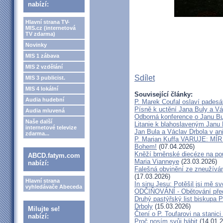
nabízí:
Hlavní strana TV-
MIS.cz (internetová
TV zdarma)
Novinky
MIS 1 zábava
MIS 2 vzdělání
Sdílet
MIS 3 publicist.
MIS 4 lokální
Související články:
Audia hudební
P. Marek Coufal oslaví padesá
Písně k uctění Jana Buly a Vá
Audia mluvená
Odborná konference o Janu Bul
Naše další
Litanie k blahoslaveným Janu 
internetové televize
Jan Bula a Václav Drbola v a
zdarma...
P. Marian Kuffa VARUJE: MÍR
Bohem!
(07.04.2026)
Kněží brněnské diecéze na pou
ABCD.fatym.com
Maria Vianneye
(23.03.2026)
nabízí:
Falešná obvinění ze zneužíván
(17.03.2026)
Hlavní strana
In sinu Jesu: Potěšil jsi mě
vyhledávače Abeceda
ODČIŇOVÁNÍ - Obětování před
Druhý pastýřský list biskupa P
Drboly
(15.03.2026)
Milujte se!
Čtení o P. Toufarovi na stanici
nabízí:
Proč nosím svůj hábit
(14.01.2