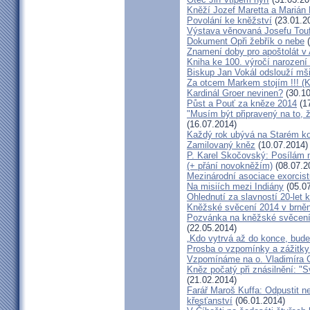
Kněží Jozef Maretta a Marián 
Povolání ke kněžství
(23.01.2
Výstava věnovaná Josefu Touf
Dokument Opři žebřík o nebe
(
Znamení doby pro apoštolát v
Kniha ke 100. výročí narození
Biskup Jan Vokál odslouží mši
Za otcem Markem stojím !!! (
Kardinál Groer nevinen?
(30.10
Půst a Pouť za kněze 2014
(17
"Musím být připravený na to, 
(16.07.2014)
Každý rok ubývá na Starém kon
Zamilovaný kněz
(10.07.2014)
P. Karel Skočovský: Posílám
(+ přání novokněžím)
(08.07.2
Mezinárodní asociace exorcist
Na misiích mezi Indiány
(05.07
Ohlednutí za slavností 20-let 
Kněžské svěcení 2014 v brněns
Pozvánka na kněžské svěcení 
(22.05.2014)
„Kdo vytrvá až do konce, bude
Prosba o vzpomínky a zážitk
Vzpomínáme na o. Vladimíra C
Kněz počatý při znásilnění: "S
(21.02.2014)
Farář Maroš Kuffa: Odpustit ne
křesťanství
(06.01.2014)