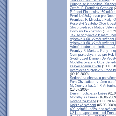
Stalo se u vsi Petrovskaja
(08
Připojte se k modlitbě Růženc
Zemřel P. František Grmolec
(
P. Josef Fiala oslaví 60 roků 
První kněžský zvon pro Nepo
Promluva P. Miloslava Fialy, 
Poselství Svatého Otce k past
Slovo předsedy Matice Velehr
Povolání ke kněžství
(15.02.2
Jak se schylovalo k mému po
Výstava k 60. výročí svěcení 
Výstava k 60. výročí svěcení 
Vánoční dárek pro kněze - tvá
Promlvy P. Mariana Kuffy - ne
Osm praktických rad pro Rok 
Svatý Jozef Damien De Veust
Modlitba Svatého Otce Benedik
zasvěcenému životu
(10.10.20
Interdiecézní projekt v Roce 
(09.10.2009)
Setkání za obnovu a posvěcení
Fara Chvalatice - vítáme otce 
Myšlenky z kázání P. Antonín
(18.07.2009)
Denní modlitba za kněze
(01.0
Modlitby za kněze
(16.06.2009
Novéna za kněze
(11.06.2009)
Kněžské svěcení
(05.06.2009)
400. výročí kněžského svěcen
Už jste napsali mail otci Frant