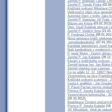
Zemřel P. Boleslav Česlav C
Zemřel P. Tomáš Prnka
(02.04
Kněžské svěcení Miloslava Ch
Velikonoční přání otce generál
Autorské čtení z knihy Jako 
Zemřel P. Stanislav Jiří Fiala,
Blázen pro Krista
(03.02.2013)
Otec Josef Koláček převzal C
Zemřel P. Vojtěch Srna
(21.01.
P. Ferdinad Chýlek
(08.01.201
Nová generace kněží překonáv
„osmašedesátníků”
(07.01.201
Kandidát blahořečení Josef K
Naši kardinálové v moderních
P. Ignát Wurm - čestný občan
Zemřel P. Jan Kabátek
(28.12.
Kázání z kněžského svěcení -
Zemřel biskup Ing. Jan Blaha
Zemřel vladyka Ivan Ljavinec,
Co se událo 12. 12. 1992? 
Vzpomeňme na otce Františka!
Kněžské svěcení a primice - 
Cesta k andělům - Jan Graubn
P. Pavel Pacner novým probo
Primice P. Josefa Kubeše na 
Vzpomínková bohoslužba - 30.
(30.10.2012)
Beatifikace Čtrnácti pražskýc
Primice P. Josefa Kubeše
(18.
Jiří Mikulášek: Vejdi do radost