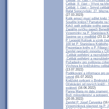
Celibát, III. část – Východní o
Celibát, II. část – Vývoj na 
Celibát, I. část – Smysl celibá
Rafał Soroczyński: 27. březn
(27.03.2023)
Kolik emocí musí sdílet kněz 
Soudíte kněze? Pamatujte na 
Když opět potkáte svého pana 
Zapálíte svíčku papeži Benedi
Vzpomínky na P. Stanislava K
Spojme se v modlitbě
(23.11.2
P. Leopold Kolísek a vznik če
100 let P. Stanislava Krátkého
Prezentace knihy o P. Filipovi
Zemřel nejstarší minorita v ČR
„Celibát potřebný a nezrušiteln
„Celibát potřebný a nezrušiteln
Požadavky pro světovou círke
Výchova ke kněžskému celibát
(13.07.2022)
Poděkování a informace pro po
Lesné
(01.07.2022)
Kněžské svěcení v Brněnské k
Očekávání od nových kněží -
svátostí
(16.06.2022)
Panna Maria mi dala znamení 
Boží milosrdenství a potopení 
(20.05.2022)
Zemřel P. Josef Červenka
(16.
Vzpomínková slavnost na P. 