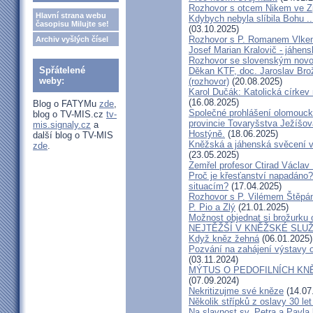
Rozhovor s otcem Nikem ve Z
Hlavní strana webu
Kdybych nebyla slíbila Bohu ..
časopisu Milujte se!
(03.10.2025)
Rozhovor s P. Romanem Vlk
Archiv vyšlých čísel
Josef Marian Kralovič - jáhen
Rozhovor se slovenským nov
Spřátelené
Děkan KTF, doc. Jaroslav Bro
weby:
(rozhovor)
(20.08.2025)
Karol Dučák: Katolická církev 
(16.08.2025)
Blog o FATYMu
zde
,
Společné prohlášení olomouck
blog o TV-MIS.cz
tv-
provincie Tovaryšstva Ježíšo
mis.signaly.cz
a
Hostýně.
(18.06.2025)
další blog o TV-MIS
Kněžská a jáhenská svěcení 
zde
.
(23.05.2025)
Zemřel profesor Ctirad Václav 
Proč je křesťanství napadáno?
situacím?
(17.04.2025)
Rozhovor s P. Vilémem Štěp
P. Pio a Zlý
(21.01.2025)
Možnost objednat si brožurku 
NEJTĚŽŠÍ V KNĚŽSKÉ SLU
Když kněz žehná
(06.01.2025)
Pozvání na zahájení výstavy o
(03.11.2024)
MÝTUS O PEDOFILNÍCH KNĚŽÍC
(07.09.2024)
Nekritizujme své kněze
(14.07
Několik střípků z oslavy 30 le
Na slavnost sv. Petra a Pavl