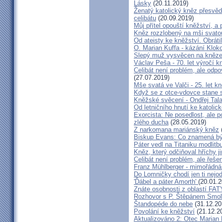
Lásky
(20.11.2019)
Ženatý katolický kněz přesvěd
celibátu
(20.09.2019)
Můj přítel opouští kněžství, a
Kněz rozzlobený na mši svatou
Od ateisty ke kněžství. Obrátil
O. Marian Kuffa - kázání Klok
Slepý muž vysvěcen na kněz
Václav Peša - 70. let výročí
Celibát není problém, ale odp
(27.07.2019)
Mše svatá ve Valči - 25. let 
Když se z otce-vdovce stane s
Kněžské svěcení - Ondřej Tal
Od letničního hnutí ke katolic
Exorcista: Ne posedlost, ale 
zlého ducha
(28.05.2019)
Z narkomana mariánský kněz
Biskup Evans: Co znamená b
Páter vedl na Titaniku modlitb
Kněz, který odčiňoval hříchy j
Celibát není problém, ale řeše
Franz Mühlberger - mimořádná 
Do Lomničky chodí jen ti nejod
'Ďábel a páter Amorth'
(20.01.2
Znáte osobnosti z oblastí FA
Rozhovor s P. Štěpánem Smol
Štandopéde do nebe
(31.12.20
Povolání ke kněžství
(21.12.2
Aktualizováno 2: Otec Marian 