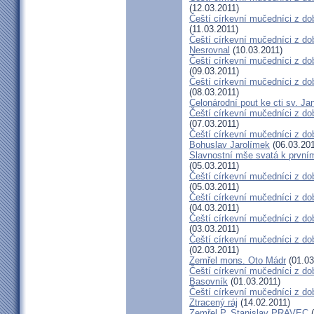
(12.03.2011)
Čeští církevní mučedníci z do
(11.03.2011)
Čeští církevní mučedníci z do
Nesrovnal
(10.03.2011)
Čeští církevní mučedníci z dob
(09.03.2011)
Čeští církevní mučedníci z do
(08.03.2011)
Celonárodní pout ke cti sv. J
Čeští církevní mučedníci z dob
(07.03.2011)
Čeští církevní mučedníci z dob
Bohuslav Jarolímek
(06.03.201
Slavnostní mše svatá k prvním
(05.03.2011)
Čeští církevní mučedníci z do
(05.03.2011)
Čeští církevní mučedníci z do
(04.03.2011)
Čeští církevní mučedníci z dob
(03.03.2011)
Čeští církevní mučedníci z do
(02.03.2011)
Zemřel mons. Oto Mádr
(01.03
Čeští církevní mučedníci z dob
Basovník
(01.03.2011)
Čeští církevní mučedníci z d
Ztracený ráj
(14.02.2011)
Zemřel P. Stanislav PRAVEC
(