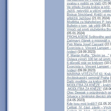
svatou v rodišti ve Valči
(21.06
Ve středu života kněze je kříž
Ježíš, nejvyšší a věčný velek
Biskup Strickland: Kněží si mu
přiblížili Ježíšovi
(21.01.2024)
Modlitba za blahořečení P. I
Bulletin o tom, jak věřili
(05.01
Výročí od smrti služebníka B
(05.01.2024)
PROHLÁŠENÍ Světového apošt
Zajímavý článek o misionáři v
Petr Maria Josef Cassant
(22.
Exorcista o. Vincent Lampert -
(video)
(19.09.2023)
P. Marián Kuffa: "Divím se..."
(
Oslava výročí 100 let od úmrtí
6 důvodů stát se knězem
(10.
Exorcista o. Vincent Lampert -
(video)
(09.09.2023)
MARIINA VÍTĚZSTVÍ 61: Kněz v
Arcibiskupský seminář Praha
(
Další modlitby za kněze
(03.07
MODLITBA ZA KNĚZE - kněží v
„MODLITBA ZA KNĚZE“
(18.0
Otec Deepak o prázdninách o
Situace v brněnské diecézi p
(14.05.2023)
Kde jsou moji kněží?
(11.05.2
Celibát, IV. část, závěr – Výc