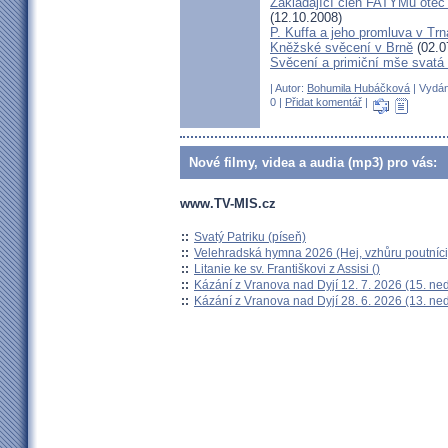
Zakládající člen FATYMu otec 
(12.10.2008)
P. Kuffa a jeho promluva v Trna
Kněžské svěcení v Brně
(02.0
Svěcení a primiční mše svat
| Autor:
Bohumila Hubáčková
| Vydán
0 |
Přidat komentář
|
Nové filmy, videa a audia (mp3) pro vás:
www.TV-MIS.cz
::
Svatý Patriku (píseň)
::
Velehradská hymna 2026 (Hej, vzhůru poutníci
::
Litanie ke sv. Františkovi z Assisi ()
::
Kázání z Vranova nad Dyjí 12. 7. 2026 (15. ne
::
Kázání z Vranova nad Dyjí 28. 6. 2026 (13. ne