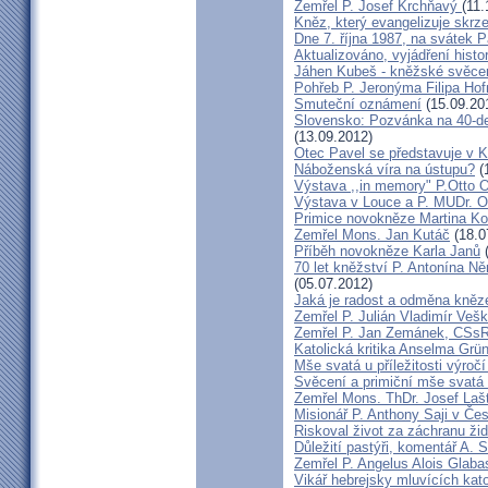
Zemřel P. Josef Krchňavý
(11.
Kněz, který evangelizuje skr
Dne 7. října 1987, na svátek 
Aktualizováno, vyjádření histo
Jáhen Kubeš - kněžské svěce
Pohřeb P. Jeronýma Filipa Ho
Smuteční oznámení
(15.09.20
Slovensko: Pozvánka na 40-de
(13.09.2012)
Otec Pavel se představuje v K
Náboženská víra na ústupu?
(
Výstava ,,in memory" P.Otto 
Výstava v Louce a P. MUDr. O
Primice novokněze Martina K
Zemřel Mons. Jan Kutáč
(18.0
Příběh novokněze Karla Janů
(
70 let kněžství P. Antonína Ně
(05.07.2012)
Jaká je radost a odměna kněz
Zemřel P. Julián Vladimír Ve
Zemřel P. Jan Zemánek, CSs
Katolická kritika Anselma Grü
Mše svatá u příležitosti výroč
Svěcení a primiční mše svatá 
Zemřel Mons. ThDr. Josef Laš
Misionář P. Anthony Saji v Čes
Riskoval život za záchranu ži
Důležití pastýři, komentář A. 
Zemřel P. Angelus Alois Glab
Vikář hebrejsky mluvících kato