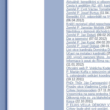
Aktuálně: benediktini si připom
Cesta k andělům (62. díl): kar
Zemřel P. Cyril Václav Tomá
Zemřel P. Josef Byrtus
(11.04
Benedikt XVI. odpověděl na V
(06.04.2012)
Kněží rezignují před nepocho
Zemřel P. Jaroslav Moštěk
(19
Návštěva v domově důchodců 
Zemřel P. Jan Dobeš
(09.02.20
Dar a tajemství
(07.02.2012)
Zemřel P. Jan Kutáč
(04.02.20
Zemřel P. Josef Dobiáš
(30.01
List otce kardinála Dominika
Účast na instalaci kardinálů
(2
100. výročí narození Mons. Jo
Informace k pouti do Říma na
(11.01.2012)
Oficiální web P. Vojtěcha Kod
P. Marián Kuffa v televizním p
5. celonárodní setkání koordin
(19.12.2011)
PhDr. ThDr. Ján Čarnogurský
(
Prosby otce Vladimíra Cyrila
(
Církev hromosvodem
(17.11.2
Vzpomínka na pana probošta S
Děkovná mše sv. za blahořečen
Kince
(22.10.2011)
P. ELIAS VELLA: DÉMONY 
Církev bude plnit své poslání,