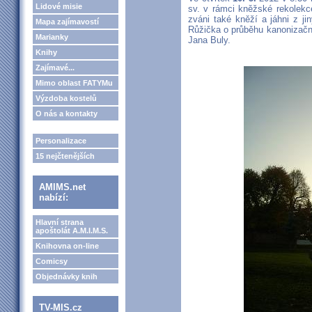
Lidové misie
sv. v rámci kněžské rekolekce 
zváni také kněží a jáhni z j
Mapa zajímavostí
Růžička o průběhu kanonizačn
Marianky
Jana Buly.
Knihy
Zajímavé...
Mimo oblast FATYMu
Výzdoba kostelů
O nás a kontakty
Personalizace
15 nejčtenějších
AMIMS.net
nabízí:
Hlavní strana
apoštolát A.M.I.M.S.
Knihovna on-line
Comicsy
Objednávky knih
TV-MIS.cz