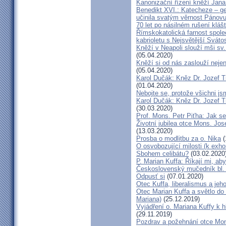
Kanonizační řízení kněží Jana
Benedikt XVI.: Katecheze – ge
učinila svatým věrnost Pánovu
70 let po násilném rušení kláš
Římskokatolická farnost spole
kabrioletu s Nejsvětější Svátos
Kněží v Neapoli slouží mši sv. 
(05.04.2020)
Kněží si od nás zaslouží nejen
(05.04.2020)
Karol Dučák: Kněz Dr. Jozef Ti
(01.04.2020)
Nebojte se, protože všichni j
Karol Dučák: Kněz Dr. Jozef Ti
(30.03.2020)
Prof. Mons. Petr Piťha: Jak s
Životní jubilea otce Mons. Jos
(13.03.2020)
Prosba o modlitbu za o. Nika
(
O osvobozující milosti (k exho
Sbohem celibátu?
(03.02.2020
P. Marian Kuffa: Říkají mi, aby
Československý mučedník bl.
Odpusť si
(07.01.2020)
Otec Kuffa, liberalismus a jeho
Otec Marian Kuffa a světlo do
Mariana)
(25.12.2019)
Vyjádření o. Mariana Kuffy k 
(29.11.2019)
Pozdrav a požehnání otce Mont