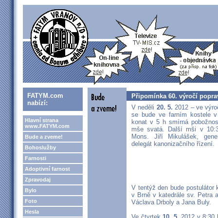
FATYM.com
Připomínka 60. výročí popra
nabízí:
V neděli
20. 5.
2012 – ve výro
se bude ve farním kostele v
Hlavní strana
konat v 5 h smírná pobožnos
www.FATYM.com
mše svatá. Další mši v 10:3
Mons. Jiří Mikulášek, gene
Bude a zveme!
delegát kanonizačního řízení.
Bohoslužby
Farnosti
Adoptivní farnost
Zpravodaj
V tentýž den bude postulátor k
Bylo
v Brně v katedrále sv. Petra 
Foto
Václava Drboly a Jana Buly.
Hesla
Ve čtvrtek
10. 5.
2012 v 8:30 