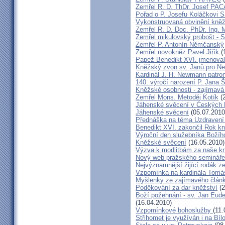
Zemřel R. D. ThDr. Josef PA
Pořad o P. Josefu Koláčkovi 
Vykonstruovaná obvinění kněž
Zemřel R. D. Doc. PhDr. Ing.
Zemřel mikulovský probošt - S
Zemřel P. Antonín Němčanský
Zemřel novokněz Pavel Jiřík
(
Papež Benedikt XVI. jmenova
Kněžský zvon sv. Janů pro N
Kardinál J. H. Newmann patro
140. výročí narození P. Jana
Kněžské osobnosti - zajímavá
Zemřel Mons. Metoděj Kotík
(2
Jáhenské svěcení v Českých 
Jáhenské svěcení
(05.07.2010
Přednáška na téma Uzdravení ž
Benedikt XVI. zakončil Rok k
Výroční den služebníka Božíh
Kněžské svěcení
(16.05.2010)
Výzva k modlitbám za naše k
Nový web pražského semináře
Nejvýznamnější žijící rodák 
Vzpomínka na kardinála Tomáš
Myšlenky ze zajímavého článk
Poděkování za dar kněžství
(2
Boží požehnání - sv. Jan Eud
(16.04.2010)
Vzpomínkové bohoslužby
(11.
Střihomet je využíván i na Bíl