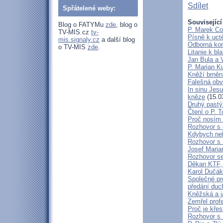
Sdílet
Spřátelené weby:
Související
Blog o FATYMu
zde
, blog o
P. Marek Co
TV-MIS.cz
tv-
Písně k uct
mis.signaly.cz
a další blog
Odborná kon
o TV-MIS
zde
.
Litanie k b
Jan Bula a 
P. Marian 
Kněží brněn
Falešná obv
In sinu Jes
kněze
(15.0
Druhý pastýř
Čtení o P. T
Proč nosím 
Rozhovor s 
Kdybych neby
Rozhovor s
Josef Maria
Rozhovor s
Děkan KTF, 
Karol Dučák:
Společné pr
předání duc
Kněžská a j
Zemřel profe
Proč je kře
Rozhovor s