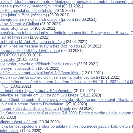
nezović, kterého mnozí znáte z Medžugorje, považuje za nutné duchovně pro
něze s psychicky nemocnými lidmi
(05.11.2021)
eré Pán povolal do jedné řehole
(29.10.2021)
lých jáhnů v Brně (záznam)
(25.09.2021)
dávejte se ani v nejhorších časech (příběh)
(26.08.2021)
í sv. Veroniky Giuliani
(28.07.2021)
ěze: Stojí to za to!
(06.07.2021)
 svědka po řeholního kněze a ředitele pro povolání: Poznejte otce Bowena
(
í 20 let kněžství
(11.06.2021)
a P. Filipa M. Ant. Stajnera pokračuje
(24.04.2021)
p ani kněz se nestane svatým bez Božího lidu
(20.04.2021)
 Lízna na Hoře křížů v Litvě (video)
(06.03.2021)
NTFORTOVI
(05.03.2021)
 kněžství
(01.03.2021)
uje tvrdou pravdu o příčinách úpadku církve
(22.01.2021)
ze svým spolubratrům
(18.01.2021)
ežíše - ministrant ukázal knězi Ježíšovu lásku
(12.01.2021)
Arcibiskup Jan Graubner: Ocitl jsem se na prahu věčnosti
(11.01.2021)
 posledního rozloučení s otcem Josefem Fialou - v neděli 10. 1. 2021 od 14:
ním...
(10.01.2021)
. Josef Fiala, bývalý farář v Běhařovicích
(01.01.2021)
í televize se musela omluvit za pomluvu kněze
(14.12.2020)
lici - Chodí po centru Bratislavy a zpovídá. Stačí se jen pozastavit, říká kap
zloučení s otcem Petrem Dokládalem.
(27.10.2020)
 řízení kněží Jana Buly a Václava Drboly
(20.08.2020)
I.: Katecheze – generální audience 5.8.2009: Faráře Arského učinila svatým
.08.2020)
silném rušení klášterů
(20.04.2020)
cká farnost společně s obcí pořádala na Květnou neděli jízdu v kabrioletu s 
licích obce.
(11.04.2020)