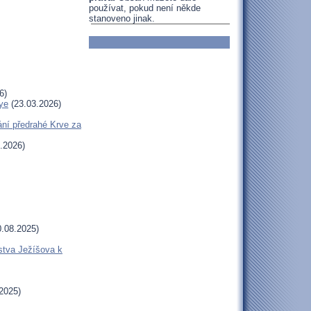
používat, pokud není někde
stanoveno jinak.
6)
ye
(23.03.2026)
ní předrahé Krve za
.2026)
.08.2025)
stva Ježíšova k
2025)