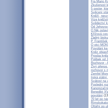
Fra Mario K
Zkušenost k
5 sester, kt
Svěcení stá
Kněží, nevz
Vize kněžstv
Svědectví kn
Od Jehovova
O.Nik oslav
Křížová cest
Žádný bisku
P. František
O otci MO
Povolání ke
Kněz objasň
Prosba kně
Polibek od J
Rozhovor - 
Živý přenos
rozhovor s 
Zemřel Mons
Irská státn
Svátost na u
Poslední ro
Kanonizační
Benedikt XV
povolání
(13
70 let po ná
Římskokatoli
Oltářní po u