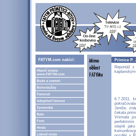
FATYM.com nabízí:
Primice P. 
Reportáž z 
Hlavní strana
kaplanským
www.FATYM.com
Bude a zveme!
Bohoslužby
Farnosti
6.7.2011, 
Adoptivní farnost
pokračovala
Zpravodaj
Jeniše, zná
čekala prim
Bylo
Vnímala js
Foto
perfektními
stejně jak
Hesla
komunikoval
Lidové misie
později v Ř