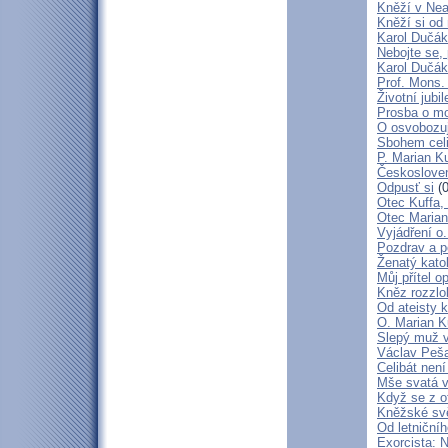
Kněží v Neap
Kněží si od 
Karol Dučák:
Nebojte se,
Karol Dučák:
Prof. Mons.
Životní jubi
Prosba o mo
O osvobozují
Sbohem cel
P. Marian Ku
Českosloven
Odpusť si
(0
Otec Kuffa, 
Otec Marian
Vyjádření o
Pozdrav a p
Ženatý katol
Můj přítel o
Kněz rozzlo
Od ateisty k
O. Marian K
Slepý muž 
Václav Peša
Celibát nen
Mše svatá v
Když se z o
Kněžské svě
Od letniční
Exorcista: 