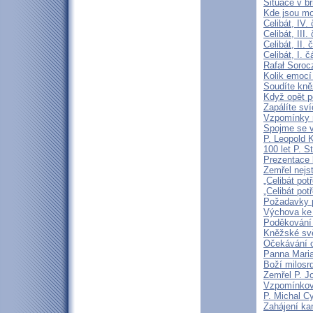
Situace v b
Kde jsou mo
Celibát, IV.
Celibát, III
Celibát, II
Celibát, I. 
Rafał Soroc
Kolik emocí
Soudíte kně
Když opět p
Zapálíte sv
Vzpomínky n
Spojme se v
P. Leopold 
100 let P. S
Prezentace k
Zemřel nejst
„Celibát pot
„Celibát pot
Požadavky p
Výchova ke 
Poděkování 
Kněžské svě
Očekávání o
Panna Maria
Boží milosrd
Zemřel P. J
Vzpomínková
P. Michal C
Zahájení ka