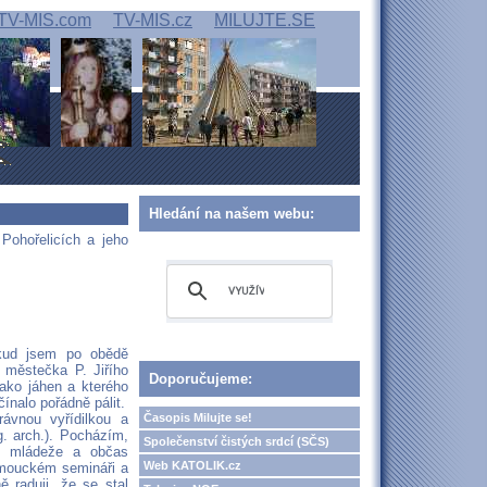
TV-MIS.com
TV-MIS.cz
MILUJTE.SE
Hledání na našem webu:
 Pohořelicích a jeho
dkud jsem po obědě
 městečka P. Jiřího
Doporučujeme:
jako jáhen a kterého
ínalo pořádně pálit.
Časopis Milujte se!
ávnou vyřídilkou a
g. arch.). Pocházím,
Společenství čistých srdcí (SČS)
ch mládeže a občas
Web KATOLIK.cz
omouckém semináři a
 raduji, že se stal