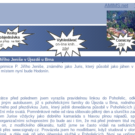
AMIMS.net
Jiřího Jeniše v Újezdě u Brna
primice P. Jiřího Jeniše, známého jako Juris, který působil jako jáhen v
 místem nyní bude Hodonín.
krátce před polednem jsem vyrazila pravidelnou linkou do Pohořelic, o
 jiným autobusem, již s pohořelickými farníky do Újezda u Brna, rodného
mého pod přezdívkou Juris, který ještě donedávna působil v Pohořelicích 
iční mše svatá. Pomněnkové nebe od rána slibovalo pěkný den a sluníčko zač
em Jurise vždycky jako dobrého kamaráda s hlavou plnou nápadů, spr
 organizačními schopnostmi (to bude asi i tím, že má před jménem titul in
o on, z modřického děkanátu, tudíž jsme se často vídali na setkání
i přes www.signaly.cz. Provázela jsem ho modlitbami, když studoval v ol
ímě, a dále pak při jeho jáhenské službě v Pohořelicích. Nyní se upřímně