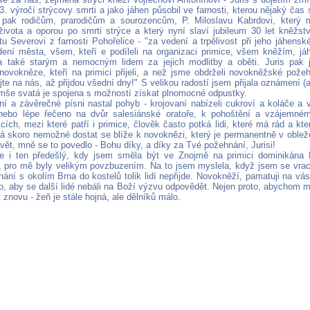
. výročí strýcovy smrti a jako jáhen působil ve farnosti, kterou nějaký čas
e pak rodičům, prarodičům a sourozencům, P. Miloslavu Kabrdovi, který
ivota a oporou po smrti strýce a který nyní slaví jubileum 30 let kněžst
ítu Severovi z farnosti Pohořelice - "za vedení a trpělivost při jeho jáhens
edení města, všem, kteří e podíleli na organizaci primice, všem kněžím, 
a také starým a nemocným lidem za jejich modlitby a oběti. Juris pak j
 novokněze, kteří na primici přijeli, a než jsme obdrželi novokněžské požeh
e na nás, až přijdou všední dny!" S velikou radostí jsem přijala oznámení (a
 mše svatá je spojena s možností získat plnomocné odpustky.
í a závěrečné písni nastal pohyb - krojovaní nabízeli cukroví a koláče a v
 nebo lépe řečeno na dvůr salesiánské oratoře, k pohoštění a vzájemné
ích, mezi které patří i primice, člověk často potká lidi, které má rád a kte
dá skoro nemožné dostat se blíže k novoknězi, který je permanentně v obleže
vět, mně se to povedlo - Bohu díky, a díky za Tvé požehnání, Jurisi!
e i ten předešlý, kdy jsem směla být ve Znojmě na primici dominikána P
 pro mě byly velikým povzbuzením. Na to jsem myslela, když jsem se vrace
ání s okolím Brna do kostelů tolik lidí nepřijde. Novokněží, pamatuji na vá
o, aby se další lidé nebáli na Boží výzvu odpovědět. Nejen proto, abychom m
 znovu - žeň je stále hojná, ale dělníků málo.