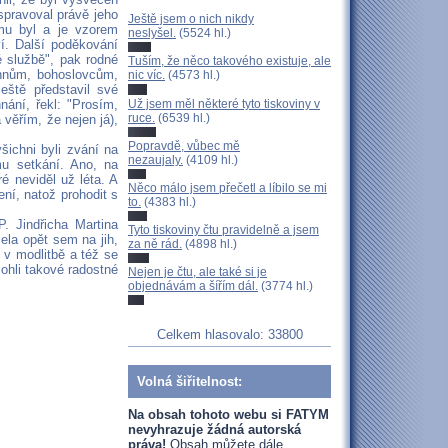
 spravoval právě jeho
Ještě jsem o nich nikdy
 mu byl a je vzorem
neslyšel.
(5524 hl.)
ví. Další poděkování
ké službě", pak rodné
Tuším, že něco takového existuje, ale
jáhnům, bohoslovcům,
nic víc.
(4573 hl.)
eště představil své
Už jsem měl některé tyto tiskoviny v
nání, řekl: "Prosím,
ruce.
(6539 hl.)
 věřím, že nejen já),
Popravdě, vůbec mě
šichni byli zvání na
nezaujaly.
(4109 hl.)
mu setkání. Ano, na
ré neviděl už léta. A
Něco málo jsem přečetl a líbilo se mi
ní, natož prohodit s
to.
(4383 hl.)
. Jindřicha Martina
Tyto tiskoviny čtu pravidelně a jsem
la opět sem na jih,
za ně rád.
(4898 hl.)
s v modlitbě a též se
ohli takové radostné
Nejen je čtu, ale také si je
objednávám a šířím dál.
(3774 hl.)
Celkem hlasovalo: 33800
Volná šiřitelnost:
Na obsah tohoto webu si FATYM
nevyhrazuje žádná autorská
práva!
Obsah můžete dále