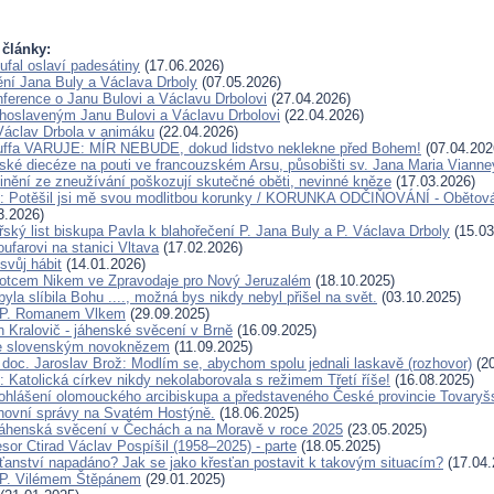
 články:
ufal oslaví padesátiny
(17.06.2026)
ění Jana Buly a Václava Drboly
(07.05.2026)
ference o Janu Bulovi a Václavu Drbolovi
(27.04.2026)
lahoslaveným Janu Bulovi a Václavu Drbolovi
(22.04.2026)
Václav Drbola v animáku
(22.04.2026)
Kuffa VARUJE: MÍR NEBUDE, dokud lidstvo neklekne před Bohem!
(07.04.202
ské diecéze na pouti ve francouzském Arsu, působišti sv. Jana Maria Vianne
inění ze zneužívání poškozují skutečné oběti, nevinné kněze
(17.03.2026)
u: Potěšil jsi mě svou modlitbou korunky / KORUNKA ODČIŇOVÁNÍ - Obětová
3.2026)
ský list biskupa Pavla k blahořečení P. Jana Buly a P. Václava Drboly
(15.03
oufarovi na stanici Vltava
(17.02.2026)
svůj hábit
(14.01.2026)
otcem Nikem ve Zpravodaje pro Nový Jeruzalém
(18.10.2025)
la slíbila Bohu ...., možná bys nikdy nebyl přišel na svět.
(03.10.2025)
 P. Romanem Vlkem
(29.09.2025)
n Kralovič - jáhenské svěcení v Brně
(16.09.2025)
e slovenským novoknězem
(11.09.2025)
doc. Jaroslav Brož: Modlím se, abychom spolu jednali laskavě (rozhovor)
(20
 Katolická církev nikdy nekolaborovala s režimem Třetí říše!
(16.08.2025)
ohlášení olomouckého arcibiskupa a představeného České provincie Tovaryš
hovní správy na Svatém Hostýně.
(18.06.2025)
áhenská svěcení v Čechách a na Moravě v roce 2025
(23.05.2025)
sor Ctirad Václav Pospíšil (1958–2025) - parte
(18.05.2025)
sťanství napadáno? Jak se jako křesťan postavit k takovým situacím?
(17.04.
 P. Vilémem Štěpánem
(29.01.2025)