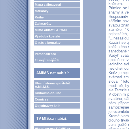
knězem.
Mapa zajímavostí
Primice se 
Marianky
známý a ve f
Hospodinův z
Knihy
zářícím nov
Zajímavé...
svatou znam
zaznělo: "K
Mimo oblast FATYMu
nejhezčích,
Výzdoba kostelů
"...nezaslou
Kázání se uj
O nás a kontakty
kněžského s
zanedbané f
Personalizace
Vždyť sváto
společenstv
15 nejčtenějších
jediného svě
neviditelnou
Kněz je nej
AMIMS.net nabízí:
svátosti smí
slova: "Tot
Hlavní strana apoštolát
modlitbě, by
A.M.I.M.S.
ale Terezie 
Knihovna on-line
V obětním p
svatého, dá
Comicsy
nám připom
Objednávky knih
samozřejmě 
je rozemlet
Kromě varha
TV-MIS.cz nabízí:
dlouho trva
Juris ještě
přimlouvají
Hlavní strana TV-MIS.cz