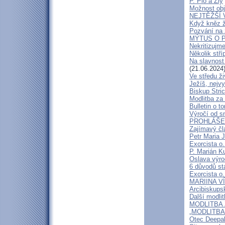
P. Pio a Zlý
Možnost obj
NEJTĚŽŠÍ 
Když kněz 
Pozvání na 
MÝTUS O PE
Nekritizujm
Několik stří
Na slavnost
(21.06.2024
Ve středu ži
Ježíš, nejv
Biskup Stric
Modlitba za
Bulletin o to
Výročí od s
PROHLÁŠENÍ
Zajímavý čl
Petr Maria 
Exorcista o.
P. Marián Ku
Oslava výroč
6 důvodů st
Exorcista o.
MARIINA VÍT
Arcibiskups
Další modli
MODLITBA ZA
„MODLITBA
Otec Deepak