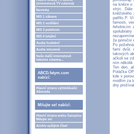
(internetová TV zdarma)
na kněze o 3
strýc. Dál
Novinky
kněžského ž
MIS 1 zábava
patřilo P. V
farnosti, v
MIS 2 vzdělání
řeholnicím 
MIS 3 publicist.
spolubratry
nezapomínejt
MIS 4 lokální
že primiční
Audia hudební
Po požehnán
farní dvůr,
Audia mluvená
takových akc
Naše další internetové
ačkoli se z
televize zdarma...
ním několik 
Ten den, al
Poláčka OP,
ABCD.fatym.com
kde v porovn
nabízí:
modlím za t
dny prožívat
Hlavní strana vyhledávače
Abeceda
Milujte se! nabízí:
Hlavní strana webu časopisu
Milujte se!
Archiv vyšlých čísel