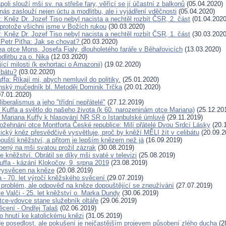
oli slouží mši sv. na střeše fary, věřící se jí účastní z balkonů
(05.04.2020)
nás zaslouží nejen úctu a modlitbu, ale i vyjádření vděčnosti
(05.04.2020)
 Kněz Dr. Jozef Tiso nebyl nacista a nechtěl rozbít ČSR, 2. část
(01.04.2020
 protože všichni jsme v Božích rukou
(30.03.2020)
 Kněz Dr. Jozef Tiso nebyl nacista a nechtěl rozbít ČSR, 1. část
(30.03.2020
 Petr Piťha: Jak se chovat?
(20.03.2020)
lea otce Mons. Josefa Fialy, dlouholetého faráře v Běhařovicích
(13.03.2020)
dlitbu za o. Nika
(12.03.2020)
cí milosti (k exhortaci o Amazonii)
(19.02.2020)
ibátu?
(03.02.2020)
ffa: Říkají mi, abych nemluvil do politiky.
(25.01.2020)
ský mučedník bl. Metoděj Dominik Trčka
(20.01.2020)
7.01.2020)
liberalismus a jeho "třídní nepřátelé"
(27.12.2019)
 Kuffa a světlo do našeho života (k 60. narozeninám otce Mariana)
(25.12.20
. Mariana Kuffy k hlasování NR SR o Istanbulské úmluvě
(29.11.2019)
ožehnání otce Montforta České republice: Milí přátelé Dvou Srdcí Lásky
(20.
ický kněz přesvědčivě vysvětluje, proč by kněží MĚLI žít v celibátu
(20.09.2
pouští kněžství, a přitom je lepším knězem než já
(16.09.2019)
bený na mši svatou prožil zázrak
(30.08.2019)
e kněžství. Obrátil se díky mši svaté v televizi
(25.08.2019)
uffa - kázání Klokočov, 9. srpna 2019
(23.08.2019)
vysvěcen na kněze
(20.08.2019)
 - 70. let výročí kněžského svěcení
(29.07.2019)
í problém, ale odpověď na kněze dopouštějící se zneužívání
(27.07.2019)
e Valči - 25. let kněžství o. Marka Dundy
(30.06.2019)
tce-vdovce stane služebník oltáře
(29.06.2019)
cení - Ondřej Talaš
(02.06.2019)
ho hnutí ke katolickému knězi
(31.05.2019)
Ne posedlost, ale pokušení je nejčastějším projevem působení zlého ducha
(2