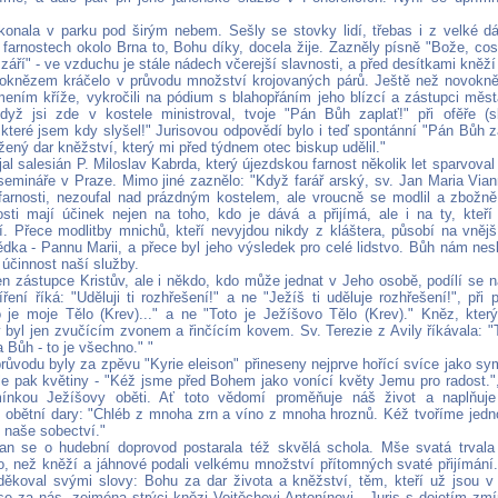
konala v parku pod širým nebem. Sešly se stovky lidí, třebas i z velké dá
arnostech okolo Brna to, Bohu díky, docela žije. Zazněly písně "Bože, cos r
áří" - ve vzduchu je stále nádech včerejší slavnosti, a před desítkami kněž
oknězem kráčelo v průvodu množství krojovaných párů. Ještě než novokně
ením kříže, vykročili na pódium s blahopřáním jeho blízcí a zástupci měs
dyž jsi zde v kostele ministroval, tvoje "Pán Bůh zaplať!" při ofěře (s
 které jsem kdy slyšel!" Jurisovou odpovědí bylo i teď spontánní "Pán Bůh z
žený dar kněžství, který mi před týdnem otec biskup udělil."
al salesián P. Miloslav Kabrda, který újezdskou farnost několik let sparvoval 
emináře v Praze. Mimo jiné zaznělo: "Když farář arský, sv. Jan Maria Vian
arnosti, nezoufal nad prázdným kostelem, ale vroucně se modlil a zbožně 
sti mají účinek nejen na toho, kdo je dává a přijímá, ale i na ty, kteř
í. Přece modlitby mnichů, kteří nevyjdou nikdy z kláštera, působí na vnějš
dka - Pannu Marii, a přece byl jeho výsledek pro celé lidstvo. Bůh nám neslí
 účinnost naší služby.
en zástupce Kristův, ale i někdo, kdo může jednat v Jeho osobě, podílí se n
ření říká: "Uděluji ti rozhřešení!" a ne "Ježíš ti uděluje rozhřešení!", př
o je moje Tělo (Krev)..." a ne "Toto je Ježíšovo Tělo (Krev)." Kněz, kter
 byl jen zvučícím zvonem a řinčícím kovem. Sv. Terezie z Avily říkávala: "T
a Bůh - to je všechno." "
růvodu byly za zpěvu "Kyrie eleison" přineseny nejprve hořící svíce jako sy
le pak květiny - "Kéž jsme před Bohem jako vonící květy Jemu pro radost.",
ínkou Ježíšovy oběti. Ať toto vědomí proměňuje náš život a naplňuje
obětní dary: "Chléb z mnoha zrn a víno z mnoha hroznů. Kéž tvoříme jedno
o naše sobectví."
n se o hudební doprovod postarala též skvělá schola. Mše svatá trvala
lo, než kněží a jáhnové podali velkému množství přítomných svaté přijímá
 děkoval svými slovy: Bohu za dar života a kněžství, těm, kteří už jsou 
 se za nás, zejména strýci knězi Vojtěchovi Antonínovi - Juris s dojetím zmí