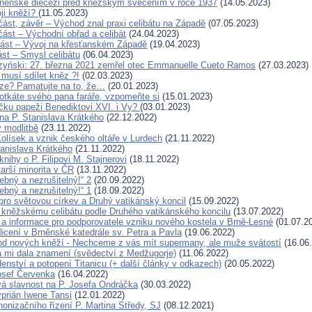
rněnské diecézi před kněžským svěcením v roce 1937
(14.05.2023)
ji kněží?
(11.05.2023)
 část, závěr – Východ znal praxi celibátu na Západě
(07.05.2023)
. část – Východní obřad a celibát
(24.04.2023)
. část – Vývoj na křesťanském Západě
(19.04.2023)
část – Smysl celibátu
(06.04.2023)
zyński: 27. března 2021 zemřel otec Emmanuelle Cueto Ramos
(27.03.2023)
 musí sdílet kněz ?!
(02.03.2023)
ze? Pamatujte na to, že…
(20.01.2023)
otkáte svého pana faráře, vzpomeňte si
(15.01.2023)
íčku papeži Benediktovi XVI. i Vy?
(03.01.2023)
a P. Stanislava Krátkého
(22.12.2022)
 modlitbě
(23.11.2022)
Kolísek a vznik českého oltáře v Lurdech
(21.11.2022)
tanislava Krátkého
(21.11.2022)
nihy o P. Filipovi M. Stajnerovi
(18.11.2022)
arší minorita v ČR
(13.11.2022)
řebný a nezrušitelný!“ 2
(20.09.2022)
řebný a nezrušitelný!“ 1
(18.09.2022)
ro světovou církev a Druhý vatikánský koncil
(15.09.2022)
kněžskému celibátu podle Druhého vatikánského koncilu
(13.07.2022)
a informace pro podporovatele vzniku nového kostela v Brně-Lesné
(01.07.2
cení v Brněnské katedrále sv. Petra a Pavla
(19.06.2022)
d nových kněží - Nechceme z vás mít supermany, ale muže svátostí
(16.06
 mi dala znamení (svědectví z Medžugorje)
(11.06.2022)
enství a potopení Titanicu (+ další články v odkazech)
(20.05.2022)
osef Červenka
(16.04.2022)
 slavnost na P. Josefa Ondráčka
(30.03.2022)
yprián Iwene Tansi
(12.01.2022)
nonizačního řízení P. Martina Středy, SJ
(08.12.2021)