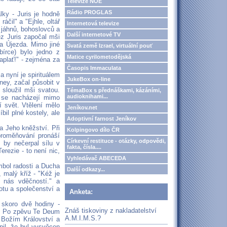
Televize NOE
Rádio PROGLAS
lky - Juris je hodně
áčil" a "Ejhle, oltář
Internetová televize
í jáhnů, bohoslovců a
Další internetové TV
z Juris započal mši
ta Újezda. Mimo jiné
Svatá země Izrael, virtuální pouť
bírce) bylo jedno z
Matice cyrilometodějská
aplať!" - zejména za
Časopis Immaculata
a nyní je spirituálem
JukeBox on-line
ney, začal působit v
sloužil mši svatou.
TémaBox s přednáškami, kázáními,
audioknihami...
í se nacházejí mimo
í svět. Vtělení mělo
Jeníkov.net
bil plné kostely, ale
Adoptivní farnost Jeníkov
a Jeho kněžství. Při
Kolpingovo dílo ČR
i proměňování pronáší
Církevní restituce - otázky, odpovědi,
ý by nečerpal sílu v
fakta, čísla....
erezie - to není nic,
Vyhledávač ABECEDA
mbol radosti a Ducha
Další odkazy...
 malý kříž - "Kéž je
 nás vděčností." a
tu a společenství a
Anketa:
 skoro dvě hodiny -
Znáš tiskoviny z nakladatelství
ní. Po zpěvu Te Deum
A.M.I.M.S.?
v Božím Království a
nil, že byl vysvěcen