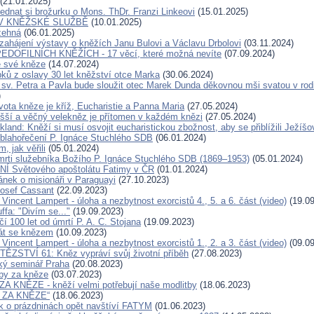
(21.01.2025)
ednat si brožurku o Mons. ThDr. Franzi Linkeovi
(15.01.2025)
V KNĚŽSKÉ SLUŽBĚ
(10.01.2025)
žehná
(06.01.2025)
zahájení výstavy o kněžích Janu Bulovi a Václavu Drbolovi
(03.11.2024)
DOFILNÍCH KNĚŽÍCH - 17 věcí, které možná nevíte
(07.09.2024)
e své kněze
(14.07.2024)
pků z oslavy 30 let kněžství otce Marka
(30.06.2024)
 sv. Petra a Pavla bude sloužit otec Marek Dunda děkovnou mši svatou v rodi
)
vota kněze je kříž, Eucharistie a Panna Maria
(27.05.2024)
yšší a věčný velekněz je přítomen v každém knězi
(27.05.2024)
kland: Kněží si musí osvojit eucharistickou zbožnost, aby se přiblížili Ježíšo
 blahořečení P. Ignáce Stuchlého SDB
(06.01.2024)
m, jak věřili
(05.01.2024)
mrti služebníka Božího P. Ignáce Stuchlého SDB (1869–1953)
(05.01.2024)
 Světového apoštolátu Fatimy v ČR
(01.01.2024)
ánek o misionáři v Paraguayi
(27.10.2023)
Josef Cassant
(22.09.2023)
 Vincent Lampert - úloha a nezbytnost exorcistů 4., 5. a 6. část (video)
(19.09
ffa: "Divím se..."
(19.09.2023)
í 100 let od úmrtí P. A. C. Stojana
(19.09.2023)
át se knězem
(10.09.2023)
 Vincent Lampert - úloha a nezbytnost exorcistů 1., 2. a 3. část (video)
(09.09
ĚZSTVÍ 61: Kněz vypráví svůj životní příběh
(27.08.2023)
ký seminář Praha
(20.08.2023)
tby za kněze
(03.07.2023)
 KNĚZE - kněží velmi potřebují naše modlitby
(18.06.2023)
 ZA KNĚZE“
(18.06.2023)
 o prázdninách opět navštíví FATYM
(01.06.2023)