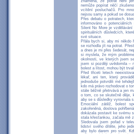
znamená, že potrat není jen
nemůže popírat něčí zkušenos
vcítění posluchačů. Pro mno
nejsou samy a pokud se dosud
Přes debatu o potratech, kter
informováno o potenciálních 
Silent No More je vzdělávání
spirituálních důsledcích, kte
své situace.
Přála bych si, aby mi někdo ř
se rozhodla jít na potrat. Přes
a dnes je mi přes šedesát, ne
si myslela, že mým problémem
okolnosti, ve kterých jsem s
jsem si později uvědomila – n
bolest a lítost, mohou být trval
Před třiceti letech neexistov
lékař, ani ten, který provád
jednoduše potvrdili mé tehdejš
kdo má právo rozhodovat o to
stále běžně přetrvává a jen ma
o tom, co se skutečně děje, k
aby se s důsledky vyrovnala 
Emociální zátěž, bolest s
zakořeněná, doslova pohřbená 
dokázala postavit ke svému s
stala křesťankou, začala mě z
Sledovala jsem pořad v tele
lidství svého dítěte, jeho je
aby bylo darem pro svět. Kd