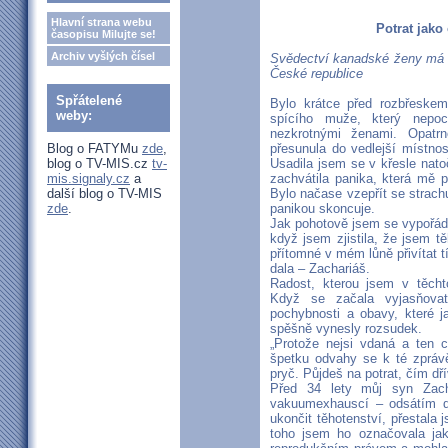
Hlavní strana webu
Potrat jako
časopisu Milujte se!
Archiv vyšlých čísel
Svědectví kanadské ženy má 
České republice
Spřátelené
Bylo krátce před rozbřeskem
weby:
spícího muže, který nepoc
nezkrotnými ženami. Opatrn
Blog o FATYMu
zde
,
přesunula do vedlejší místnost
blog o TV-MIS.cz
tv-
Usadila jsem se v křesle nat
mis.signaly.cz
a
zachvátila panika, která mě 
další blog o TV-MIS
Bylo načase vzepřít se strachu
zde
.
panikou skoncuje.
Jak pohotově jsem se vypořáda
když jsem zjistila, že jsem t
přítomné v mém lůně přivítat 
dala – Zachariáš.
Radost, kterou jsem v těchto
Když se začala vyjasňova
pochybnosti a obavy, které j
spěšně vynesly rozsudek.
„Protože nejsi vdaná a ten c
špetku odvahy se k té zprávě
pryč. Půjdeš na potrat, čím dřív
Před 34 lety můj syn Zacha
vakuumexhauscí – odsátím d
ukončit těhotenství, přestala
toho jsem ho označovala ja