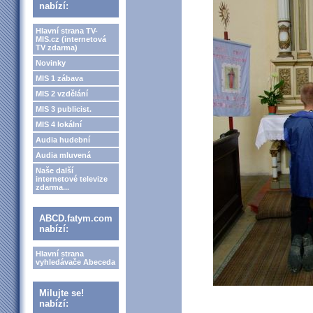
nabízí:
Hlavní strana TV-
MIS.cz (internetová
TV zdarma)
Novinky
MIS 1 zábava
MIS 2 vzdělání
MIS 3 publicist.
MIS 4 lokální
Audia hudební
Audia mluvená
Naše další
internetové televize
zdarma...
ABCD.fatym.com
nabízí:
Hlavní strana
vyhledávače Abeceda
Milujte se!
nabízí: