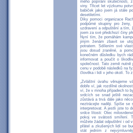
mého popírání skutečnosti, z
viny. Třicet let výzkumu potv
babiček jako jsem já stále p
desetiletími.
Díky pomoci organizace Rache
podpůrné skupiny pro ženy, 
uzdravení a odpuštění a tím, ž
jsem za své předchozí činy p
Nyní tím, že pomáhám kampa
jiným ženám zbavit se utrp
potratem. Sdílením své vlast
jsou dosud zraněné, a pomo
konečném důsledku bych ráda
informovat a poučit o škodli
společnost. Tato země nutně 
cenu v podobě následků na fy
člověka i lidí v jeho okolí. To
„Zvláštní úvahu věnujeme vám
dobře ví, jak rozdílné okolnos
ví, že v mnoha případech to b
srdcích se snad ještě nezace
zůstává a trvá dále jako něc
neztrácejte naději. Spíše se 
interpretovat. A jestli jste t
srdce lítosti: Otec milosrde
pokoj ve svátosti smíření. 
můžete žádat odpuštění i od v
přátel a zkušených lidí se 
stát jedním z nejvýmluvněj