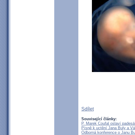
Sdílet
Související články:
P. Marek Coufal oslaví padesá
Písně k uctění Jana Buly a Vá
Odborná konference o Janu Bul