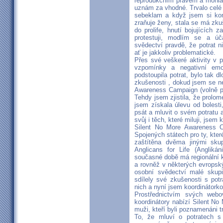
reprodukčním právem a mohla 
uznám za vhodné. Trvalo celé 
sebeklam a když jsem si kone
zraňuje ženy, stala se má zku
do prolife, hnutí bojujících 
protestuji, modlím se a úč
svědectví pravdě, že potrat n
ať je jakkoliv problematické.
Přes své veškeré aktivity v p
vzpomínky a negativní em
podstoupila potrat, bylo tak d
zkušenosti , dokud jsem se ne
Awareness Campaign (volně př
Tehdy jsem zjistila, že prolo
jsem získala úlevu od bolest
psát a mluvit o svém potratu 
svůj i těch, které miluji, jsem
Silent No More Awareness C
Spojených státech pro ty, kte
zaštítěna dvěma jinými skup
Anglicans for Life (Angliká
současné době má regionální 
a rovněž v některých evropsk
osobní svědectví malé skup
sdílely své zkušenosti s potr
nich a nyní jsem koordinátork
Prostřednictvím svých webo
koordinátory nabízí Silent No 
muži, kteří byli poznamenáni 
To, že mluví o potratech s 