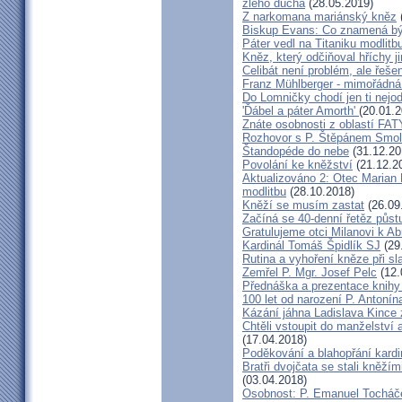
zlého ducha
(28.05.2019)
Z narkomana mariánský kněz
Biskup Evans: Co znamená b
Páter vedl na Titaniku modlitb
Kněz, který odčiňoval hříchy j
Celibát není problém, ale řeše
Franz Mühlberger - mimořádná 
Do Lomničky chodí jen ti nejod
'Ďábel a páter Amorth'
(20.01.2
Znáte osobnosti z oblastí FA
Rozhovor s P. Štěpánem Smol
Štandopéde do nebe
(31.12.20
Povolání ke kněžství
(21.12.2
Aktualizováno 2: Otec Marian 
modlitbu
(28.10.2018)
Kněží se musím zastat
(26.09
Začíná se 40-denní řetěz půst
Gratulujeme otci Milanovi k 
Kardinál Tomáš Špidlík SJ
(29
Rutina a vyhoření kněze při sla
Zemřel P. Mgr. Josef Pelc
(12.
Přednáška a prezentace knihy 
100 let od narození P. Anton
Kázání jáhna Ladislava Kince 
Chtěli vstoupit do manželství a
(17.04.2018)
Poděkování a blahopřání kard
Bratři dvojčata se stali kněžím
(03.04.2018)
Osobnost: P. Emanuel Tocháč