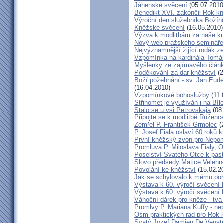
Jáhenské svěcení
(05.07.2010
Benedikt XVI. zakončil Rok k
Výroční den služebníka Božíh
Kněžské svěcení
(16.05.2010)
Výzva k modlitbám za naše k
Nový web pražského semináře
Nejvýznamnější žijící rodák 
Vzpomínka na kardinála Tomáš
Myšlenky ze zajímavého článk
Poděkování za dar kněžství
(2
Boží požehnání - sv. Jan Eud
(16.04.2010)
Vzpomínkové bohoslužby
(11.
Střihomet je využíván i na Bíl
Stalo se u vsi Petrovskaja
(08
Připojte se k modlitbě Růženc
Zemřel P. František Grmolec
(
P. Josef Fiala oslaví 60 roků 
První kněžský zvon pro Nepo
Promluva P. Miloslava Fialy, 
Poselství Svatého Otce k past
Slovo předsedy Matice Velehr
Povolání ke kněžství
(15.02.2
Jak se schylovalo k mému po
Výstava k 60. výročí svěcení 
Výstava k 60. výročí svěcení 
Vánoční dárek pro kněze - tvá
Promlvy P. Mariana Kuffy - ne
Osm praktických rad pro Rok 
Svatý Jozef Damien De Veust