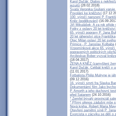
Karol Dučák: Dialog s nekřesť
jezuitů
(28.02.2018)
Svatá Veronika Giuliani varuj
Povolání ke kněžství
(17.12.2
100. výročí narození P. Frant
Kněz (poděkování)
(16.09.201
Jiří Mikulášek: A za rok přijde
Fotky z oslavy 20 let kněžství
65. výročí popravy P. Jana Bu
20 let jáhenství otce Františka
Otec Milan oslaví 20 let svého
Primice - P. Jaroslav Kolbaba
(
Vzpomínkové akce 65. výročí 
popravených politických vězň
Arcibiskup Bober vyzval kněze
(18.04.2017)
ŽENA A KNĚZ (zamyšlení žen
Karol Dučák: Celibát kněží v 
(11.01.2017)
Fotbalista Philip Mulryne je 
(09.12.2016)
16. výročí smrti fra Slavka Ba
Dokumentární film Jako bycho
P. Amorth a jeho duchovní test
před Satanem
(24.10.2016)
* Zemřel bývalý provinciál sa
* Přímý přenos zádušní mše s
Nová kniha: Robert Maria M
Otevření pamětní síně P. Jana
Exorcista v zácviku se dělí o