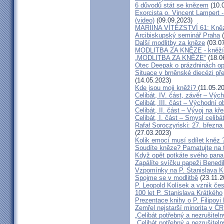
6 důvodů stát se knězem
(10.
Exorcista o. Vincent Lampert -
(video)
(09.09.2023)
MARIINA VÍTĚZSTVÍ 61: Kněz v
Arcibiskupský seminář Praha
(
Další modlitby za kněze
(03.07
MODLITBA ZA KNĚZE - kněží v
„MODLITBA ZA KNĚZE“
(18.0
Otec Deepak o prázdninách o
Situace v brněnské diecézi p
(14.05.2023)
Kde jsou moji kněží?
(11.05.2
Celibát, IV. část, závěr – Výc
Celibát, III. část – Východní o
Celibát, II. část – Vývoj na 
Celibát, I. část – Smysl celibá
Rafał Soroczyński: 27. březn
(27.03.2023)
Kolik emocí musí sdílet kněz 
Soudíte kněze? Pamatujte na 
Když opět potkáte svého pana 
Zapálíte svíčku papeži Benedi
Vzpomínky na P. Stanislava K
Spojme se v modlitbě
(23.11.2
P. Leopold Kolísek a vznik če
100 let P. Stanislava Krátkého
Prezentace knihy o P. Filipovi
Zemřel nejstarší minorita v ČR
„Celibát potřebný a nezrušiteln
„Celibát potřebný a nezrušiteln