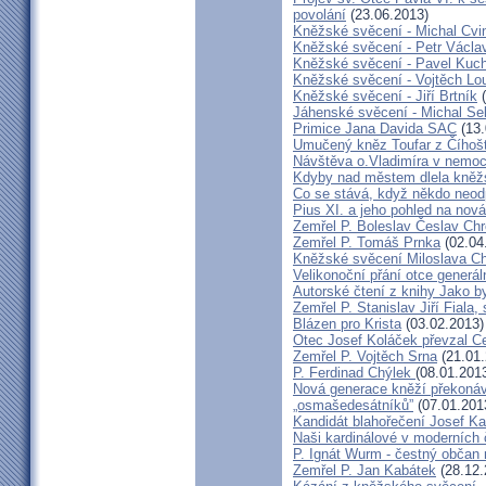
povolání
(23.06.2013)
Kněžské svěcení - Michal Cvi
Kněžské svěcení - Petr Václa
Kněžské svěcení - Pavel Kuc
Kněžské svěcení - Vojtěch Lo
Kněžské svěcení - Jiří Brtník
(
Jáhenské svěcení - Michal Se
Primice Jana Davida SAC
(13.
Umučený kněz Toufar z Číhošt
Návštěva o.Vladimíra v nemoc
Kdyby nad městem dlela kněžs
Co se stává, když někdo neod
Pius XI. a jeho pohled na nov
Zemřel P. Boleslav Česlav C
Zemřel P. Tomáš Prnka
(02.04
Kněžské svěcení Miloslava Ch
Velikonoční přání otce generál
Autorské čtení z knihy Jako 
Zemřel P. Stanislav Jiří Fiala,
Blázen pro Krista
(03.02.2013)
Otec Josef Koláček převzal C
Zemřel P. Vojtěch Srna
(21.01.
P. Ferdinad Chýlek
(08.01.201
Nová generace kněží překonáv
„osmašedesátníků”
(07.01.201
Kandidát blahořečení Josef K
Naši kardinálové v moderních
P. Ignát Wurm - čestný občan
Zemřel P. Jan Kabátek
(28.12.