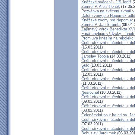
Kněžské svěcení - Jiří Jeniš
(
Zemřel P. Alois Honek
(17.05.2
Pozvánka na svěcení zvonů v
Další zvony pro Nepomuk odlit
Kněžské zvony pro Nepomuk
(
Zemřel P. Jan Štrumfa
(09.04.
Zajímavý výrok Benedikta XVI
Farář chybuje vždycky... an
Promluva kněžím na rekolekci 
Čeští církevní mučedníci z do
(15.03.2011)
Čeští církevní mučedníci z do
Jaroslav Tobola
(14.03.2011)
Čeští církevní mučedníci z dob
Šulc
(13.03.2011)
Čeští církevní mučedníci z dob
(12.03.2011)
Čeští církevní mučedníci z do
(11.03.2011)
Čeští církevní mučedníci z do
Nesrovnal
(10.03.2011)
Čeští církevní mučedníci z dob
(09.03.2011)
Čeští církevní mučedníci z do
(08.03.2011)
Celonárodní pout ke cti sv. J
Čeští církevní mučedníci z dob
(07.03.2011)
Čeští církevní mučedníci z dob
Bohuslav Jarolímek
(06.03.201