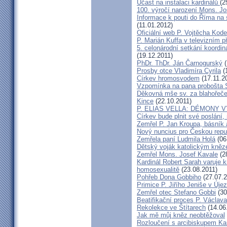
Účast na instalaci kardinálů
(2
100. výročí narození Mons. Jo
Informace k pouti do Říma na
(11.01.2012)
Oficiální web P. Vojtěcha Kod
P. Marián Kuffa v televizním p
5. celonárodní setkání koordin
(19.12.2011)
PhDr. ThDr. Ján Čarnogurský
(
Prosby otce Vladimíra Cyrila
(
Církev hromosvodem
(17.11.2
Vzpomínka na pana probošta S
Děkovná mše sv. za blahořečen
Kince
(22.10.2011)
P. ELIAS VELLA: DÉMONY 
Církev bude plnit své poslání,
Zemřel P. Jan Kroupa, básník a
Nový nuncius pro Českou repu
Zemřela paní Ludmila Holá
(06
Dětský voják katolickým kně
Zemřel Mons. Josef Kavale
(2
Kardinál Robert Sarah varuje k
homosexualitě
(23.08.2011)
Pohřeb Dona Gobbiho
(27.07.2
Primice P. Jiřího Jeniše v Úje
Zemřel otec Stefano Gobbi
(30
Beatifikační proces P. Václav
Rekolekce ve Štítarech
(14.06
Jak mě můj kněz neobtěžoval
Rozloučení s arcibiskupem 