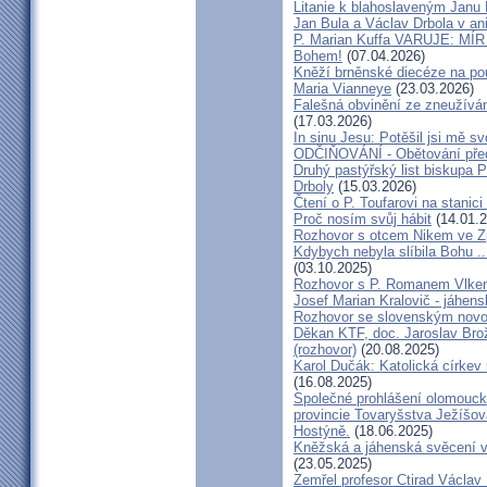
Litanie k blahoslaveným Janu 
Jan Bula a Václav Drbola v a
P. Marian Kuffa VARUJE: MÍR
Bohem!
(07.04.2026)
Kněží brněnské diecéze na pou
Maria Vianneye
(23.03.2026)
Falešná obvinění ze zneužíván
(17.03.2026)
In sinu Jesu: Potěšil jsi mě
ODČIŇOVÁNÍ - Obětování před
Druhý pastýřský list biskupa P
Drboly
(15.03.2026)
Čtení o P. Toufarovi na stanici
Proč nosím svůj hábit
(14.01.2
Rozhovor s otcem Nikem ve Z
Kdybych nebyla slíbila Bohu ..
(03.10.2025)
Rozhovor s P. Romanem Vlk
Josef Marian Kralovič - jáhen
Rozhovor se slovenským nov
Děkan KTF, doc. Jaroslav Bro
(rozhovor)
(20.08.2025)
Karol Dučák: Katolická církev 
(16.08.2025)
Společné prohlášení olomouck
provincie Tovaryšstva Ježíšo
Hostýně.
(18.06.2025)
Kněžská a jáhenská svěcení 
(23.05.2025)
Zemřel profesor Ctirad Václav 