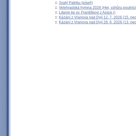
::
Svatý Patriku (píseň)
::
Velehradská hymna 2026 (Hej, vzhůru poutníci
::
Litanie ke sv. Františkovi z Assisi ()
::
Kázání z Vranova nad Dyjí 12. 7. 2026 (15. ne
::
Kázání z Vranova nad Dyjí 28. 6. 2026 (13. ne