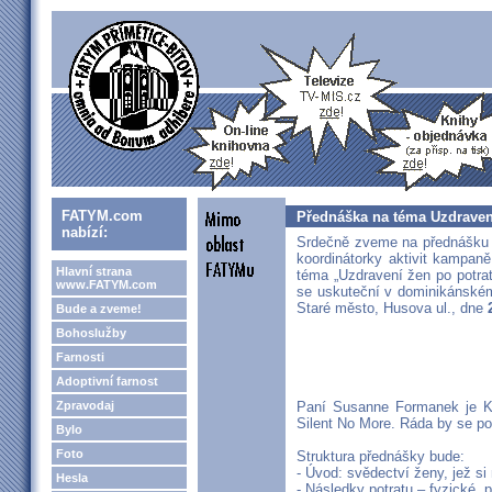
FATYM.com
Přednáška na téma Uzdravení
nabízí:
Srdečně zveme na přednášku
koordinátorky aktivit kampan
Hlavní strana
téma „Uzdravení žen po potrat
www.FATYM.com
se uskuteční v dominikánském 
Staré město, Husova ul., dne
Bude a zveme!
Bohoslužby
Farnosti
Adoptivní farnost
Zpravodaj
Paní Susanne Formanek je K
Silent No More. Ráda by se po
Bylo
Foto
Struktura přednášky bude:
- Úvod: svědectví ženy, jež si
Hesla
- Následky potratu – fyzické, p