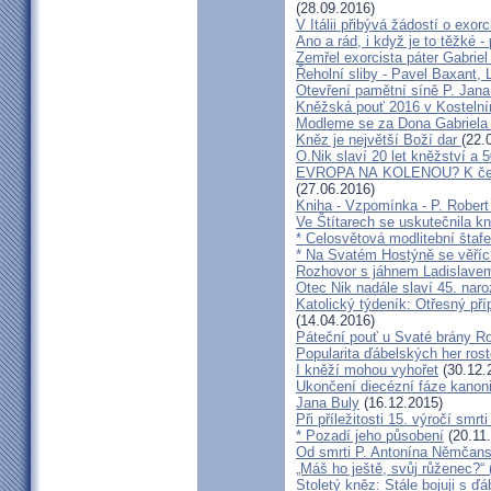
(28.09.2016)
V Itálii přibývá žádostí o exor
Ano a rád, i když je to těžké 
Zemřel exorcista páter Gabrie
Řeholní sliby - Pavel Baxant,
Otevření pamětní síně P. Jana
Kněžská pouť 2016 v Kostelní
Modleme se za Dona Gabriela
Kněz je největší Boží dar
(22.
O.Nik slaví 20 let kněžství a 5
EVROPA NA KOLENOU? K čemu 
(27.06.2016)
Kniha - Vzpomínka - P. Rober
Ve Štítarech se uskutečnila k
* Celosvětová modlitební štafe
* Na Svatém Hostýně se věříc
Rozhovor s jáhnem Ladislave
Otec Nik nadále slaví 45. naro
Katolický týdeník: Otřesný pří
(14.04.2016)
Páteční pouť u Svaté brány R
Popularita ďábelských her roste
I kněží mohou vyhořet
(30.12.
Ukončení diecézní fáze kanoni
Jana Buly
(16.12.2015)
Při příležitosti 15. výročí smrt
* Pozadí jeho působení
(20.11
Od smrti P. Antonína Němčansk
„Máš ho ještě, svůj růženec?“ 
Stoletý kněz: Stále bojuji s ď