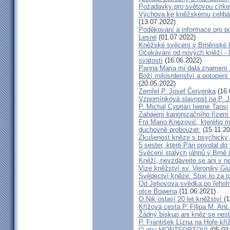
Požadavky pro světovou círke
Výchova ke kněžskému celibát
(13.07.2022)
Poděkování a informace pro po
Lesné
(01.07.2022)
Kněžské svěcení v Brněnské k
Očekávání od nových kněží -
svátostí
(16.06.2022)
Panna Maria mi dala znamení 
Boží milosrdenství a potopení 
(20.05.2022)
Zemřel P. Josef Červenka
(16.
Vzpomínková slavnost na P. 
P. Michal Cyprián Iwene Tansi
Zahájení kanonizačního řízení 
Fra Mario Knezović, kterého 
duchovně probouzet:
(15.11.20
Zkušenost kněze s psychicky
5 sester, které Pán povolal do
Svěcení stálých jáhnů v Brně
Kněží, nevzdávejte se ani v ne
Vize kněžství sv. Veroniky Giu
Svědectví kněze: Stojí to za t
Od Jehovova svědka po řeholní
otce Bowena
(11.06.2021)
O.Nik oslaví 20 let kněžství
(1
Křížová cesta P. Filipa M. Ant
Žádný biskup ani kněz se nes
P. František Lízna na Hoře kříž
O otci MONTFORTOVI
(05.03