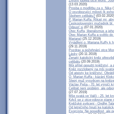
Životní jubilea otce Mons. Jos
(13.03.2020)
Prosba o modlitbu za o. Nika
(
O osvobozující milosti (k exho
Sbohem celibátu?
(03.02.2020
P. Marian Kuffa: Říkají mi, aby
Československý mučedník bl.
Odpusť si
(07.01.2020)
Otec Kuffa, liberalismus a jeho
Otec Marian Kuffa a světlo do
Mariana)
(25.12.2019)
Vyjádření o. Mariana Kuffy k 
(29.11.2019)
Pozdrav a požehnání otce Mont
Lásky
(20.11.2019)
Ženatý katolický kněz přesvěd
celibátu
(20.09.2019)
Můj přítel opouští kněžství, a
Kněz rozzlobený na mši svatou
Od ateisty ke kněžství. Obrátil
O. Marian Kuffa - kázání Klok
Slepý muž vysvěcen na kněz
Václav Peša - 70. let výročí
Celibát není problém, ale odp
(27.07.2019)
Mše svatá ve Valči - 25. let 
Když se z otce-vdovce stane s
Kněžské svěcení - Ondřej Tal
Od letničního hnutí ke katolic
Exorcista: Ne posedlost, ale 