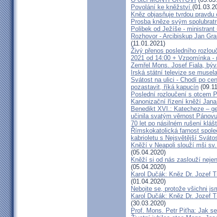
Povolání ke kněžství
(01.03.2
Kněz objasňuje tvrdou pravdu 
Prosba kněze svým spolubrat
Polibek od Ježíše - ministrant
Rozhovor - Arcibiskup Jan Gra
(11.01.2021)
Živý přenos posledního rozlouč
2021 od 14:00 + Vzpomínka - 
Zemřel Mons. Josef Fiala, býv
Irská státní televize se muse
Svátost na ulici - Chodí po cen
pozastavit, říká kapucín
(09.11
Poslední rozloučení s otcem 
Kanonizační řízení kněží Jana
Benedikt XVI.: Katecheze – ge
učinila svatým věrnost Pánovu
70 let po násilném rušení kláš
Římskokatolická farnost spole
kabrioletu s Nejsvětější Svátos
Kněží v Neapoli slouží mši sv. 
(05.04.2020)
Kněží si od nás zaslouží nejen
(05.04.2020)
Karol Dučák: Kněz Dr. Jozef Ti
(01.04.2020)
Nebojte se, protože všichni j
Karol Dučák: Kněz Dr. Jozef Ti
(30.03.2020)
Prof. Mons. Petr Piťha: Jak s