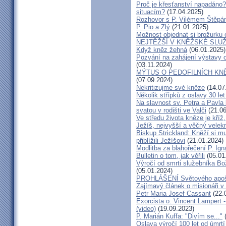
Proč je křesťanství napadáno?
situacím?
(17.04.2025)
Rozhovor s P. Vilémem Štěp
P. Pio a Zlý
(21.01.2025)
Možnost objednat si brožurku 
NEJTĚŽŠÍ V KNĚŽSKÉ SLU
Když kněz žehná
(06.01.2025)
Pozvání na zahájení výstavy o
(03.11.2024)
MÝTUS O PEDOFILNÍCH KNĚŽÍC
(07.09.2024)
Nekritizujme své kněze
(14.07
Několik střípků z oslavy 30 le
Na slavnost sv. Petra a Pavl
svatou v rodišti ve Valči
(21.06
Ve středu života kněze je kříž
Ježíš, nejvyšší a věčný velek
Biskup Strickland: Kněží si mu
přiblížili Ježíšovi
(21.01.2024)
Modlitba za blahořečení P. I
Bulletin o tom, jak věřili
(05.01
Výročí od smrti služebníka B
(05.01.2024)
PROHLÁŠENÍ Světového apošt
Zajímavý článek o misionáři v
Petr Maria Josef Cassant
(22.
Exorcista o. Vincent Lampert -
(video)
(19.09.2023)
P. Marián Kuffa: "Divím se..."
(
Oslava výročí 100 let od úmrtí