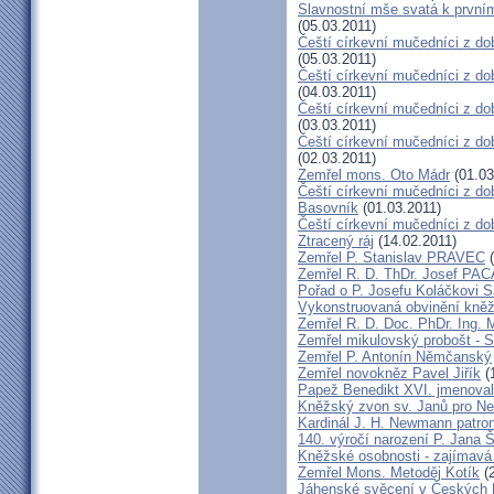
Slavnostní mše svatá k prvním
(05.03.2011)
Čeští církevní mučedníci z do
(05.03.2011)
Čeští církevní mučedníci z do
(04.03.2011)
Čeští církevní mučedníci z dob
(03.03.2011)
Čeští církevní mučedníci z do
(02.03.2011)
Zemřel mons. Oto Mádr
(01.03
Čeští církevní mučedníci z dob
Basovník
(01.03.2011)
Čeští církevní mučedníci z d
Ztracený ráj
(14.02.2011)
Zemřel P. Stanislav PRAVEC
(
Zemřel R. D. ThDr. Josef PA
Pořad o P. Josefu Koláčkovi 
Vykonstruovaná obvinění kněž
Zemřel R. D. Doc. PhDr. Ing.
Zemřel mikulovský probošt - S
Zemřel P. Antonín Němčanský
Zemřel novokněz Pavel Jiřík
(
Papež Benedikt XVI. jmenova
Kněžský zvon sv. Janů pro N
Kardinál J. H. Newmann patro
140. výročí narození P. Jana
Kněžské osobnosti - zajímavá
Zemřel Mons. Metoděj Kotík
(2
Jáhenské svěcení v Českých 