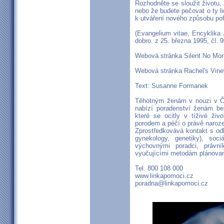
Rozhodněte se sloužit životu, 
nebo že budete pečovat o ty lidi
k utváření nového způsobu pohl
(Evangelium vitae, Encyklika J
dobro. z 25. března 1995, čl. 9
Webová stránka Silent No Mor
Webová stránka Rachel's Vine
Text: Susanne Formanek
Těhotným ženám v nouzi v Č
nabízí poradenství ženám bez
které se ocitly v tíživé živ
porodem a péčí o právě naroze
Zprostředkovává kontakt s odb
gynekology, genetiky), soci
výchovnými poradci, právní
vyučujícími metodám plánovan
Tel. 800 108 000
www.linkapomoci.cz
poradna@linkapomoci.cz