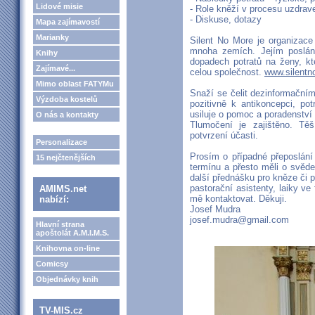
Lidové misie
- Role kněží v procesu uzdrav
- Diskuse, dotazy
Mapa zajímavostí
Marianky
Silent No More je organizac
mnoha zemích. Jejím poslán
Knihy
dopadech potratů na ženy, kter
Zajímavé...
celou společnost.
www.silentn
Mimo oblast FATYMu
Snaží se čelit dezinformační
Výzdoba kostelů
pozitivně k antikoncepci, po
usiluje o pomoc a poradenstv
O nás a kontakty
Tlumočení je zajištěno. Tě
potvrzení účasti.
Personalizace
Prosím o případné přeposlání
15 nejčtenějších
termínu a přesto měli o svěd
další přednášku pro kněze či p
pastorační asistenty, laiky ve
AMIMS.net
mě kontaktovat. Děkuji.
nabízí:
Josef Mudra
josef.mudra@gmail.com
Hlavní strana
apoštolát A.M.I.M.S.
Knihovna on-line
Comicsy
Objednávky knih
TV-MIS.cz