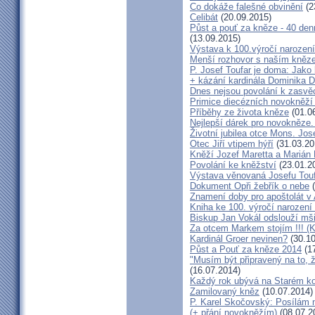
Co dokáže falešné obvinění
(2
Celibát
(20.09.2015)
Půst a pouť za kněze - 40 den
(13.09.2015)
Výstava k 100.výročí narození
Menší rozhovor s naším kně
P. Josef Toufar je doma: Jako
+ kázání kardinála Dominika 
Dnes nejsou povolání k zasvě
Primice diecézních novokněží
Příběhy ze života kněze
(01.0
Nejlepší dárek pro novokněze
Životní jubilea otce Mons. Jos
Otec Jiří vtipem hýří
(31.03.20
Kněží Jozef Maretta a Marián 
Povolání ke kněžství
(23.01.2
Výstava věnovaná Josefu Touf
Dokument Opři žebřík o nebe
(
Znamení doby pro apoštolát v
Kniha ke 100. výročí narození
Biskup Jan Vokál odslouží mši
Za otcem Markem stojím !!! (
Kardinál Groer nevinen?
(30.10
Půst a Pouť za kněze 2014
(17
"Musím být připravený na to, 
(16.07.2014)
Každý rok ubývá na Starém kon
Zamilovaný kněz
(10.07.2014)
P. Karel Skočovský: Posílám
(+ přání novokněžím)
(08.07.2