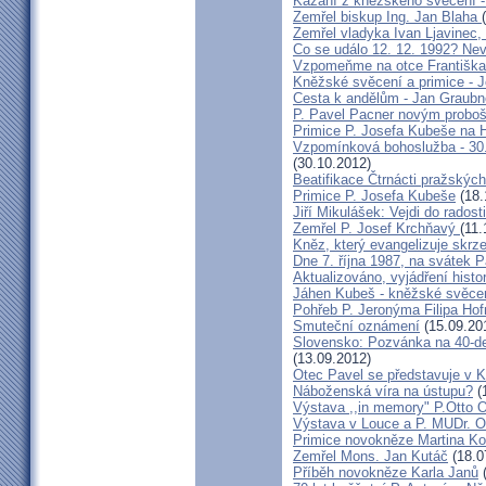
Kázání z kněžského svěcení -
Zemřel biskup Ing. Jan Blaha
Zemřel vladyka Ivan Ljavinec,
Co se událo 12. 12. 1992? 
Vzpomeňme na otce Františka!
Kněžské svěcení a primice - 
Cesta k andělům - Jan Graubn
P. Pavel Pacner novým probo
Primice P. Josefa Kubeše na 
Vzpomínková bohoslužba - 30.
(30.10.2012)
Beatifikace Čtrnácti pražskýc
Primice P. Josefa Kubeše
(18.
Jiří Mikulášek: Vejdi do radost
Zemřel P. Josef Krchňavý
(11.
Kněz, který evangelizuje skr
Dne 7. října 1987, na svátek 
Aktualizováno, vyjádření histo
Jáhen Kubeš - kněžské svěce
Pohřeb P. Jeronýma Filipa Ho
Smuteční oznámení
(15.09.20
Slovensko: Pozvánka na 40-de
(13.09.2012)
Otec Pavel se představuje v K
Náboženská víra na ústupu?
(
Výstava ,,in memory" P.Otto 
Výstava v Louce a P. MUDr. O
Primice novokněze Martina K
Zemřel Mons. Jan Kutáč
(18.0
Příběh novokněze Karla Janů
(