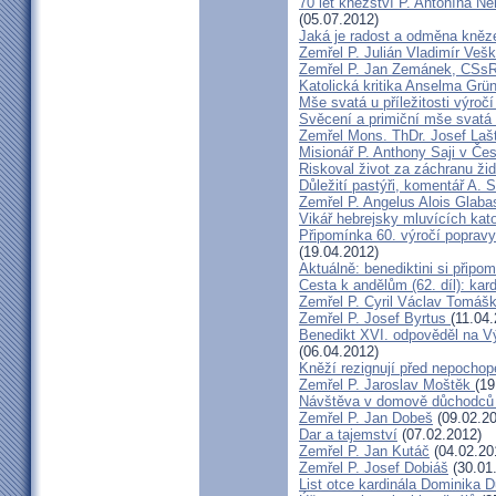
70 let kněžství P. Antonína Ně
(05.07.2012)
Jaká je radost a odměna kněz
Zemřel P. Julián Vladimír Ve
Zemřel P. Jan Zemánek, CSs
Katolická kritika Anselma Grü
Mše svatá u příležitosti výroč
Svěcení a primiční mše svatá 
Zemřel Mons. ThDr. Josef Laš
Misionář P. Anthony Saji v Čes
Riskoval život za záchranu ži
Důležití pastýři, komentář A. 
Zemřel P. Angelus Alois Glab
Vikář hebrejsky mluvících kato
Připomínka 60. výročí popravy
(19.04.2012)
Aktuálně: benediktini si připom
Cesta k andělům (62. díl): kar
Zemřel P. Cyril Václav Tomá
Zemřel P. Josef Byrtus
(11.04
Benedikt XVI. odpověděl na V
(06.04.2012)
Kněží rezignují před nepocho
Zemřel P. Jaroslav Moštěk
(19
Návštěva v domově důchodců 
Zemřel P. Jan Dobeš
(09.02.20
Dar a tajemství
(07.02.2012)
Zemřel P. Jan Kutáč
(04.02.20
Zemřel P. Josef Dobiáš
(30.01
List otce kardinála Dominika