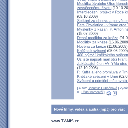
Modlitba Svatého Otce Benedik
zasvěcenému životu
(10.10.20
Interdiecézní projekt v Roce 
(09.10.2009)
Setkání za obnovu a posvěcení
Fara Chvalatice - vítáme otce 
Myšlenky z kázání P. Antonín
(18.07.2009)
Denní modlitba za kněze
(01.0
Modlitby za kněze
(16.06.2009
Novéna za kněze
(11.06.2009)
Kněžské svěcení
(05.06.2009)
400. výročí kněžského svěcen
Už jste napsali mail otci Frant
Zakládající člen FATYMu otec 
(12.10.2008)
P. Kuffa a jeho promluva v Trna
Kněžské svěcení v Brně
(02.0
Svěcení a primiční mše svat
| Autor:
Bohumila Hubáčková
| Vydán
0 |
Přidat komentář
|
Nové filmy, videa a audia (mp3) pro vás:
www.TV-MIS.cz