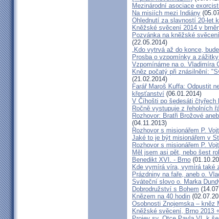
Mezinárodní asociace exorcist
Na misiích mezi Indiány
(05.07
Ohlednutí za slavností 20-let 
Kněžské svěcení 2014 v brněns
Pozvánka na kněžské svěcení 
(22.05.2014)
„Kdo vytrvá až do konce, bude
Prosba o vzpomínky a zážitk
Vzpomínáme na o. Vladimíra C
Kněz počatý při znásilnění: "S
(21.02.2014)
Farář Maroš Kuffa: Odpustit ne
křesťanství
(06.01.2014)
V Číhošti po šedesáti čtyřech
Ročně vystupuje z řeholních řá
Rozhovor: Bratři Brožové aneb
(04.11.2013)
Rozhovor s misionářem P. Voj
Jaké to je být misionářem v St
Rozhovor s misionářem P. Voj
Měl jsem asi pět, nebo šest ro
Benedikt XVI. - Brno
(01.10.20
Kde vymírá víra, vymírá také 
Prázdniny na faře, aneb o. Vla
Sváteční slovo o. Marka Dun
Dobrodružství s Bohem
(14.07
Knězem na 40 hodin
(02.07.20
Osobnosti Znojemska – kněz
Kněžské svěcení, Brno 2013 +
Projev sv. Otce Pavla VI. k 