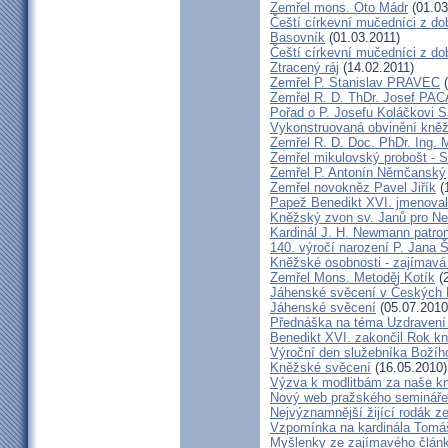
Zemřel mons. Oto Mádr
(01.03
Čeští církevní mučedníci z dob
Basovník
(01.03.2011)
Čeští církevní mučedníci z d
Ztracený ráj
(14.02.2011)
Zemřel P. Stanislav PRAVEC
(
Zemřel R. D. ThDr. Josef PA
Pořad o P. Josefu Koláčkovi 
Vykonstruovaná obvinění kněž
Zemřel R. D. Doc. PhDr. Ing.
Zemřel mikulovský probošt - S
Zemřel P. Antonín Němčanský
Zemřel novokněz Pavel Jiřík
(
Papež Benedikt XVI. jmenova
Kněžský zvon sv. Janů pro N
Kardinál J. H. Newmann patro
140. výročí narození P. Jana
Kněžské osobnosti - zajímavá
Zemřel Mons. Metoděj Kotík
(2
Jáhenské svěcení v Českých 
Jáhenské svěcení
(05.07.2010
Přednáška na téma Uzdravení ž
Benedikt XVI. zakončil Rok k
Výroční den služebníka Božíh
Kněžské svěcení
(16.05.2010)
Výzva k modlitbám za naše k
Nový web pražského semináře
Nejvýznamnější žijící rodák 
Vzpomínka na kardinála Tomáš
Myšlenky ze zajímavého článk