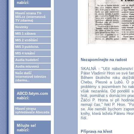
nabízí:
Hlavní strana TV-
MIS.cz (internetová
TV zdarma)
Novinky
MIS 1 zábava
MIS 2 vzdělání
MIS 3 publicist.
MIS 4 lokální
Nezapomínejte na radost
Audia hudební
Audia mluvená
SKALNÁ - "Učit náboženství
Páter Vladimír Hron ve své far
Naše další
internetové televize
Během školního roku dojížd
zdarma...
Chebu, Plesné a Lubů. O prá
problémy s pozemkem ho nakon
však nezanikla. Od pondělí s
ABCD.fatym.com
hrát, pomáhat s domácími prac
nabízí:
Žáčci P. Hrona si při hodinác
nemají čas," řekl P. Hron. "
Hlavní strana
se. Ale neměli bychom zapomí
vyhledávače Abeceda
knihy, která ležela Páteru Hro
řídí.
Milujte se!
nabízí:
Příprava na křest