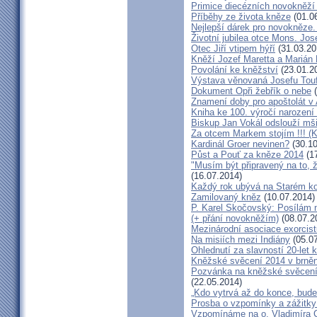
Primice diecézních novokněží
Příběhy ze života kněze
(01.0
Nejlepší dárek pro novokněze
Životní jubilea otce Mons. Jos
Otec Jiří vtipem hýří
(31.03.20
Kněží Jozef Maretta a Marián 
Povolání ke kněžství
(23.01.2
Výstava věnovaná Josefu Touf
Dokument Opři žebřík o nebe
(
Znamení doby pro apoštolát v
Kniha ke 100. výročí narození
Biskup Jan Vokál odslouží mši
Za otcem Markem stojím !!! (
Kardinál Groer nevinen?
(30.10
Půst a Pouť za kněze 2014
(17
"Musím být připravený na to, 
(16.07.2014)
Každý rok ubývá na Starém kon
Zamilovaný kněz
(10.07.2014)
P. Karel Skočovský: Posílám
(+ přání novokněžím)
(08.07.2
Mezinárodní asociace exorcist
Na misiích mezi Indiány
(05.07
Ohlednutí za slavností 20-let 
Kněžské svěcení 2014 v brněns
Pozvánka na kněžské svěcení 
(22.05.2014)
„Kdo vytrvá až do konce, bude
Prosba o vzpomínky a zážitk
Vzpomínáme na o. Vladimíra C