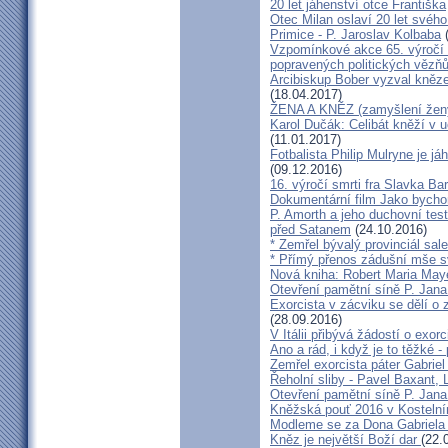
20 let jáhenství otce Františka
Otec Milan oslaví 20 let svého
Primice - P. Jaroslav Kolbaba
(
Vzpomínkové akce 65. výročí 
popravených politických vězň
Arcibiskup Bober vyzval kněze
(18.04.2017)
ŽENA A KNĚZ (zamyšlení žen
Karol Dučák: Celibát kněží v 
(11.01.2017)
Fotbalista Philip Mulryne je 
(09.12.2016)
16. výročí smrti fra Slavka Ba
Dokumentární film Jako bycho
P. Amorth a jeho duchovní test
před Satanem
(24.10.2016)
* Zemřel bývalý provinciál sa
* Přímý přenos zádušní mše s
Nová kniha: Robert Maria M
Otevření pamětní síně P. Jana
Exorcista v zácviku se dělí o
(28.09.2016)
V Itálii přibývá žádostí o exor
Ano a rád, i když je to těžké 
Zemřel exorcista páter Gabrie
Řeholní sliby - Pavel Baxant,
Otevření pamětní síně P. Jana
Kněžská pouť 2016 v Kostelní
Modleme se za Dona Gabriela
Kněz je největší Boží dar
(22.