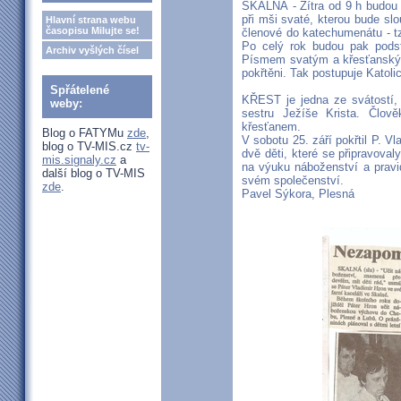
SKALNÁ - Zítra od 9 h budou v
při mši svaté, kterou bude slo
Hlavní strana webu
časopisu Milujte se!
členové do katechumenátu - tz
Po celý rok budou pak podstu
Archiv vyšlých čísel
Písmem svatým a křesťanským
pokřtěni. Tak postupuje Katoli
Spřátelené
KŘEST je jedna ze svátostí, 
weby:
sestru Ježíše Krista. Člo
křesťanem.
Blog o FATYMu
zde
,
V sobotu 25. září pokřtil P. 
blog o TV-MIS.cz
tv-
dvě děti, které se připravoval
mis.signaly.cz
a
na výuku náboženství a pravide
další blog o TV-MIS
svém společenství.
zde
.
Pavel Sýkora, Plesná