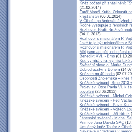
Kněz počatý při znásilnění: "S
(21.02.2014)
Farář Maroš Kuffa: Odpustit ne
křesťanství
(06.01.2014)
V Číhošti po šedesáti čtyřech
Ročně vystupuje z řeholních řá
Rozhovor: Bratři Brožové aneb
(04.11.2013)
Rozhovor s misionářem P. Voj
Jaké to je být misionářem v St
Rozhovor s misionářem P. Voj
Měl jsem asi pět, nebo šest ro
Benedikt XVI. - Brno
(01.10.20
Kde vymírá víra, vymírá také 
Sváteční slovo o. Marka Dun
Dobrodružství s Bohem
(14.07
Knězem na 40 hodin
(02.07.20
Osobnosti Znojemska – kněz
Kněžské svěcení, Brno 2013 +
Projev sv. Otce Pavla VI. k 
povolání
(23.06.2013)
Kněžské svěcení - Michal Cvi
Kněžské svěcení - Petr Václa
Kněžské svěcení - Pavel Kuc
Kněžské svěcení - Vojtěch Lo
Kněžské svěcení - Jiří Brtník
(
Jáhenské svěcení - Michal Se
Primice Jana Davida SAC
(13.
Umučený kněz Toufar z Číhošt
Návštěva o.Vladimíra v nemoc