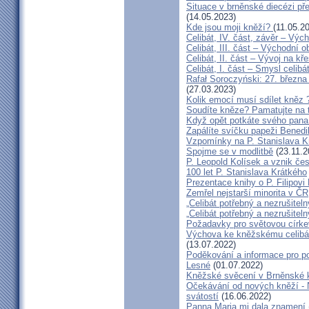
Situace v brněnské diecézi p
(14.05.2023)
Kde jsou moji kněží?
(11.05.2
Celibát, IV. část, závěr – Výc
Celibát, III. část – Východní o
Celibát, II. část – Vývoj na 
Celibát, I. část – Smysl celibá
Rafał Soroczyński: 27. březn
(27.03.2023)
Kolik emocí musí sdílet kněz 
Soudíte kněze? Pamatujte na 
Když opět potkáte svého pana 
Zapálíte svíčku papeži Benedi
Vzpomínky na P. Stanislava K
Spojme se v modlitbě
(23.11.2
P. Leopold Kolísek a vznik če
100 let P. Stanislava Krátkého
Prezentace knihy o P. Filipovi
Zemřel nejstarší minorita v ČR
„Celibát potřebný a nezrušiteln
„Celibát potřebný a nezrušiteln
Požadavky pro světovou círke
Výchova ke kněžskému celibát
(13.07.2022)
Poděkování a informace pro po
Lesné
(01.07.2022)
Kněžské svěcení v Brněnské k
Očekávání od nových kněží -
svátostí
(16.06.2022)
Panna Maria mi dala znamení 