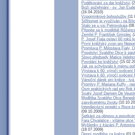
Poděkování za dar kněžství
(2
Boží požehnání - sv. Jan Eud
(16.04.2010)
Vzpomínkové bohoslužby
(11.
Střihomet je využíván i na Bíl
Stalo se u vsi Petrovskaja
(08
Připojte se k modlitbě Růženc
Zemřel P. František Grmolec
(
P. Josef Fiala oslaví 60 roků 
První kněžský zvon pro Nepo
Promluva P. Miloslava Fialy, 
Poselství Svatého Otce k past
Slovo předsedy Matice Velehr
Povolání ke kněžství
(15.02.2
Jak se schylovalo k mému po
Výstava k 60. výročí svěcení 
Výstava k 60. výročí svěcení 
Vánoční dárek pro kněze - tvá
Promlvy P. Mariana Kuffy - ne
Osm praktických rad pro Rok 
Svatý Jozef Damien De Veust
Modlitba Svatého Otce Benedik
zasvěcenému životu
(10.10.20
Interdiecézní projekt v Roce 
(09.10.2009)
Setkání za obnovu a posvěcení
Fara Chvalatice - vítáme otce 
Myšlenky z kázání P. Antonín
(18.07.2009)
Denní modlitba za kněze
(01.0