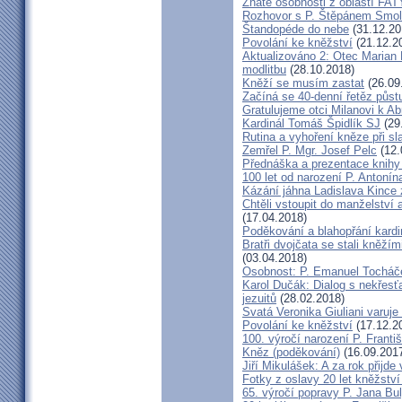
Znáte osobnosti z oblastí FA
Rozhovor s P. Štěpánem Smol
Štandopéde do nebe
(31.12.20
Povolání ke kněžství
(21.12.2
Aktualizováno 2: Otec Marian 
modlitbu
(28.10.2018)
Kněží se musím zastat
(26.09
Začíná se 40-denní řetěz půst
Gratulujeme otci Milanovi k 
Kardinál Tomáš Špidlík SJ
(29
Rutina a vyhoření kněze při sla
Zemřel P. Mgr. Josef Pelc
(12.
Přednáška a prezentace knihy 
100 let od narození P. Anton
Kázání jáhna Ladislava Kince 
Chtěli vstoupit do manželství a
(17.04.2018)
Poděkování a blahopřání kard
Bratři dvojčata se stali kněžím
(03.04.2018)
Osobnost: P. Emanuel Tocháč
Karol Dučák: Dialog s nekřesť
jezuitů
(28.02.2018)
Svatá Veronika Giuliani varuj
Povolání ke kněžství
(17.12.2
100. výročí narození P. Frant
Kněz (poděkování)
(16.09.201
Jiří Mikulášek: A za rok přijde
Fotky z oslavy 20 let kněžství
65. výročí popravy P. Jana Bu