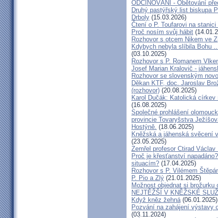
ODČIŇOVÁNÍ - Obětování před
Druhý pastýřský list biskupa P
Drboly
(15.03.2026)
Čtení o P. Toufarovi na stanici
Proč nosím svůj hábit
(14.01.2
Rozhovor s otcem Nikem ve Z
Kdybych nebyla slíbila Bohu ..
(03.10.2025)
Rozhovor s P. Romanem Vlk
Josef Marian Kralovič - jáhen
Rozhovor se slovenským nov
Děkan KTF, doc. Jaroslav Bro
(rozhovor)
(20.08.2025)
Karol Dučák: Katolická církev 
(16.08.2025)
Společné prohlášení olomouck
provincie Tovaryšstva Ježíšo
Hostýně.
(18.06.2025)
Kněžská a jáhenská svěcení 
(23.05.2025)
Zemřel profesor Ctirad Václav 
Proč je křesťanství napadáno?
situacím?
(17.04.2025)
Rozhovor s P. Vilémem Štěp
P. Pio a Zlý
(21.01.2025)
Možnost objednat si brožurku 
NEJTĚŽŠÍ V KNĚŽSKÉ SLU
Když kněz žehná
(06.01.2025)
Pozvání na zahájení výstavy o
(03.11.2024)