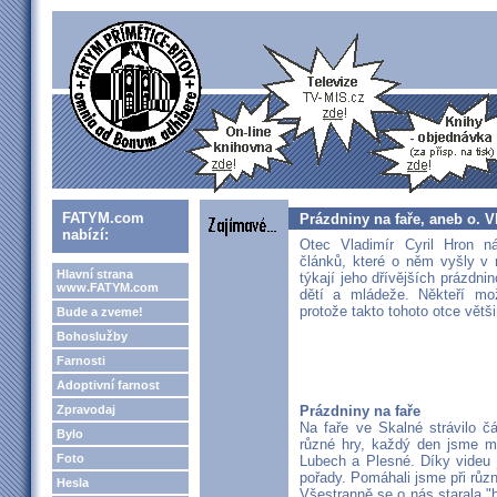
FATYM.com
Prázdniny na faře, aneb o. V
nabízí:
Otec Vladimír Cyril Hron ná
článků, které o něm vyšly v 
Hlavní strana
týkají jeho dřívějších prázdni
www.FATYM.com
dětí a mládeže. Někteří mo
protože takto tohoto otce větši
Bude a zveme!
Bohoslužby
Farnosti
Adoptivní farnost
Zpravodaj
Prázdniny na faře
Na faře ve Skalné strávilo čá
Bylo
různé hry, každý den jsme mi
Foto
Lubech a Plesné. Díky videu 
pořady. Pomáhali jsme při růz
Hesla
Všestranně se o nás starala "