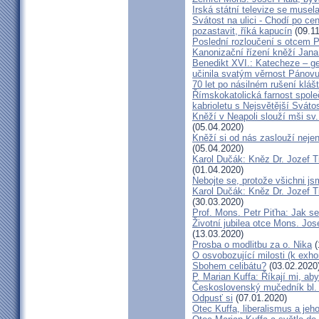
Irská státní televize se muse
Svátost na ulici - Chodí po cen
pozastavit, říká kapucín
(09.11
Poslední rozloučení s otcem 
Kanonizační řízení kněží Jana
Benedikt XVI.: Katecheze – ge
učinila svatým věrnost Pánovu
70 let po násilném rušení kláš
Římskokatolická farnost spole
kabrioletu s Nejsvětější Svátos
Kněží v Neapoli slouží mši sv. 
(05.04.2020)
Kněží si od nás zaslouží nejen
(05.04.2020)
Karol Dučák: Kněz Dr. Jozef Ti
(01.04.2020)
Nebojte se, protože všichni j
Karol Dučák: Kněz Dr. Jozef Ti
(30.03.2020)
Prof. Mons. Petr Piťha: Jak s
Životní jubilea otce Mons. Jos
(13.03.2020)
Prosba o modlitbu za o. Nika
(
O osvobozující milosti (k exho
Sbohem celibátu?
(03.02.2020
P. Marian Kuffa: Říkají mi, aby
Československý mučedník bl.
Odpusť si
(07.01.2020)
Otec Kuffa, liberalismus a jeho