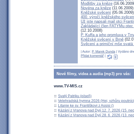
Modlitby za kněze
(16.06.2009
Novéna za kněze
(11.06.2009)
Kněžské svěcení
(05.06.2009)
400. výročí kněžského svěcen
Už jste napsali mail otci Frant
Zakládající člen FATYMu otec 
(12.10.2008)
P. Kuffa a jeho promluva v Trna
Kněžské svěcení v Brně
(02.0
Svěcení a primiční mše svat
| Autor:
P. Marek Dunda
| Vydáno dne
Přidat komentář
|
Nové filmy, videa a audia (mp3) pro vás:
www.TV-MIS.cz
::
Svatý Patriku (píseň)
::
Velehradská hymna 2026 (Hej, vzhůru poutníci
::
Litanie ke sv. Františkovi z Assisi ()
::
Kázání z Vranova nad Dyjí 12. 7. 2026 (15. ne
::
Kázání z Vranova nad Dyjí 28. 6. 2026 (13. ne