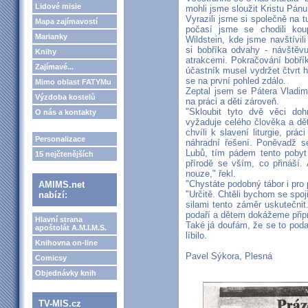
Lidové misie
mohli jsme sloužit Kristu Pánu
Vyrazili jsme si společně na
Mapa zajímavostí
počasí jsme se chodili koup
Marianky
Wildstein, kde jsme navštívil
si bobříka odvahy - návštěv
Knihy
atrakcemi. Pokračování bobří
Zajímavé...
účastník musel vydržet čtvrt 
se na první pohled zdálo.
Mimo oblast FATYMu
Zeptal jsem se Pátera Vladim
Výzdoba kostelů
na práci a děti zároveň.
"Skloubit tyto dvě věci doh
O nás a kontakty
vyžaduje celého člověka a dět
chvíli k slavení liturgie, prá
Personalizace
náhradní řešení. Poněvadž se
Lubů, tím pádem tento pobyt 
15 nejčtenějších
přírodě se vším, co přináší.
nouze," řekl.
"Chystáte podobný tábor i pro p
AMIMS.net
"Určitě. Chtěli bychom se spoj
nabízí:
silami tento záměr uskutečnit
podaří a dětem dokážeme připra
Hlavní strana
Také já doufám, že se to poda
apoštolát A.M.I.M.S.
líbilo.
Knihovna on-line
Pavel Sýkora, Plesná
Comicsy
Objednávky knih
TV-MIS.cz