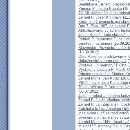
Beatifikace Čtrnácti pražskýc
Primice P. Josefa Kubeše
(18.
Jiří Mikulášek: Vejdi do radost
Zemřel P. Josef Krchňavý
(11.
Kněz, který evangelizuje skr
Dne 7. října 1987, na svátek 
Aktualizováno, vyjádření histo
Jáhen Kubeš - kněžské svěce
Pohřeb P. Jeronýma Filipa Ho
Smuteční oznámení
(15.09.20
Slovensko: Pozvánka na 40-de
(13.09.2012)
Otec Pavel se představuje v K
Náboženská víra na ústupu?
(
Výstava ,,in memory" P.Otto 
Výstava v Louce a P. MUDr. O
Primice novokněze Martina K
Zemřel Mons. Jan Kutáč
(18.0
Příběh novokněze Karla Janů
(
70 let kněžství P. Antonína Ně
(05.07.2012)
Jaká je radost a odměna kněz
Zemřel P. Julián Vladimír Ve
Zemřel P. Jan Zemánek, CSs
Katolická kritika Anselma Grü
Mše svatá u příležitosti výroč
Svěcení a primiční mše svatá 
Zemřel Mons. ThDr. Josef Laš
Misionář P. Anthony Saji v Čes