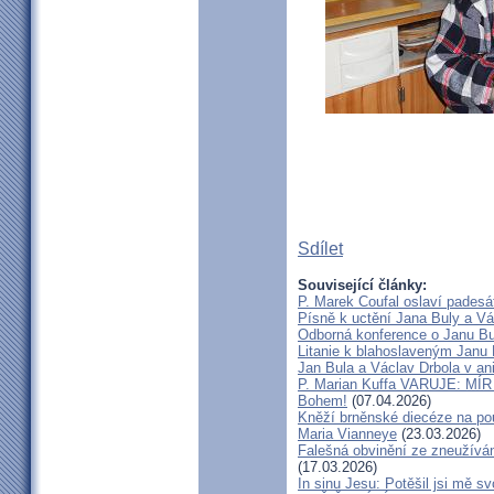
Sdílet
Související články:
P. Marek Coufal oslaví padesá
Písně k uctění Jana Buly a Vá
Odborná konference o Janu Bul
Litanie k blahoslaveným Janu 
Jan Bula a Václav Drbola v a
P. Marian Kuffa VARUJE: MÍR
Bohem!
(07.04.2026)
Kněží brněnské diecéze na pou
Maria Vianneye
(23.03.2026)
Falešná obvinění ze zneužíván
(17.03.2026)
In sinu Jesu: Potěšil jsi mě