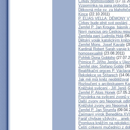
Církev hromosvodem
(17.11.2
Vzpomínka na pana probošta S
Děkovná mše sv. za blahořečen
Kince
(22.10.2011)
P. ELIAS VELLA: DÉMONY 
Církev bude plnit své poslání,
Zemřel P. Jan Kroupa, básník a
Nový nuncius pro Českou repu
Zemřela paní Ludmila Holá
(06
Dětský voják katolickým kně
Zemřel Mons. Josef Kavale
(2
Kardinál Robert Sarah varuje k
homosexualitě
(23.08.2011)
Pohřeb Dona Gobbiho
(27.07.2
Primice P. Jiřího Jeniše v Úje
Zemřel otec Stefano Gobbi
(30
Beatifikační proces P. Václav
Rekolekce ve Štítarech
(14.06
Jak mě můj kněz neobtěžoval
Rozloučení s arcibiskupem 
Kněžské svěcení - Jiří Jeniš
(
Zemřel P. Alois Honek
(17.05.2
Pozvánka na svěcení zvonů v
Další zvony pro Nepomuk odlit
Kněžské zvony pro Nepomuk
(
Zemřel P. Jan Štrumfa
(09.04.
Zajímavý výrok Benedikta XVI
Farář chybuje vždycky... an
Promluva kněžím na rekolekci 
Čeští církevní mučedníci z do