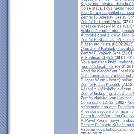
Kdyby nad městem dlela kněžs
Co se stává, když někdo neod
Pius XI. a jeho pohled na nov
Zemřel P. Boleslav Česlav C
Zemřel P. Tomáš Prnka
(02.04
Kněžské svěcení Miloslava Ch
Velikonoční přání otce generál
Autorské čtení z knihy Jako 
Zemřel P. Stanislav Jiří Fiala,
Blázen pro Krista
(03.02.2013)
Otec Josef Koláček převzal C
Zemřel P. Vojtěch Srna
(21.01.
P. Ferdinad Chýlek
(08.01.201
Nová generace kněží překonáv
„osmašedesátníků”
(07.01.201
Kandidát blahořečení Josef K
Naši kardinálové v moderních
P. Ignát Wurm - čestný občan
Zemřel P. Jan Kabátek
(28.12.
Kázání z kněžského svěcení -
Zemřel biskup Ing. Jan Blaha
Zemřel vladyka Ivan Ljavinec,
Co se událo 12. 12. 1992? 
Vzpomeňme na otce Františka!
Kněžské svěcení a primice - 
Cesta k andělům - Jan Graubn
P. Pavel Pacner novým probo
Primice P. Josefa Kubeše na 
Vzpomínková bohoslužba - 30.
(30.10.2012)