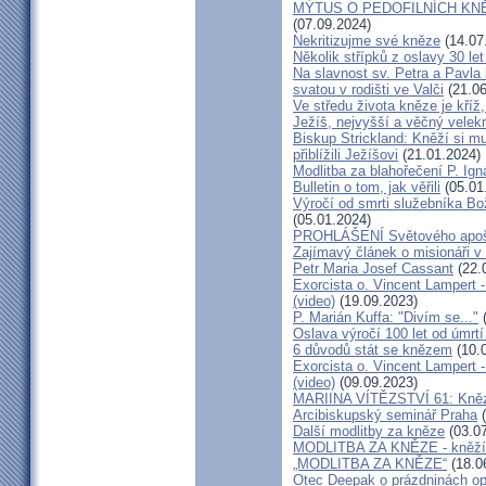
MÝTUS O PEDOFILNÍCH KNĚŽÍC
(07.09.2024)
Nekritizujme své kněze
(14.07
Několik střípků z oslavy 30 le
Na slavnost sv. Petra a Pavl
svatou v rodišti ve Valči
(21.06
Ve středu života kněze je kříž
Ježíš, nejvyšší a věčný velek
Biskup Strickland: Kněží si mu
přiblížili Ježíšovi
(21.01.2024)
Modlitba za blahořečení P. I
Bulletin o tom, jak věřili
(05.01
Výročí od smrti služebníka B
(05.01.2024)
PROHLÁŠENÍ Světového apošt
Zajímavý článek o misionáři v
Petr Maria Josef Cassant
(22.
Exorcista o. Vincent Lampert -
(video)
(19.09.2023)
P. Marián Kuffa: "Divím se..."
(
Oslava výročí 100 let od úmrtí
6 důvodů stát se knězem
(10.
Exorcista o. Vincent Lampert -
(video)
(09.09.2023)
MARIINA VÍTĚZSTVÍ 61: Kněz v
Arcibiskupský seminář Praha
(
Další modlitby za kněze
(03.07
MODLITBA ZA KNĚZE - kněží v
„MODLITBA ZA KNĚZE“
(18.0
Otec Deepak o prázdninách o