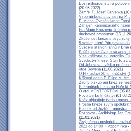
Boží milosrdenství a potopení 
(20.05.2022)
Zemřel P. Josef Červenka
(16.
Vzpomínková slavnost na P. 
P. Michal Cyprián Iwene Tansi
Zahájení kanonizačního řízení 
Fra Mario Knezović, kterého 
duchovně probouzet:
(15.11.20
Zkušenost kněze s psychicky
5 sester, které Pán povolal do
Svěcení stálých jáhnů v Brně
Kněží, nevzdávejte se ani v ne
Vize kněžství sv. Veroniky Giu
Svědectví kněze: Stojí to za t
Od Jehovova svědka po řeholní
otce Bowena
(11.06.2021)
O.Nik oslaví 20 let kněžství
(1
Křížová cesta P. Filipa M. Ant
Žádný biskup ani kněz se nes
P. František Lízna na Hoře kříž
O otci MONTFORTOVI
(05.03
Povolání ke kněžství
(01.03.2
Kněz objasňuje tvrdou pravdu 
Prosba kněze svým spolubrat
Polibek od Ježíše - ministrant
Rozhovor - Arcibiskup Jan Gra
(11.01.2021)
Živý přenos posledního rozlouč
2021 od 14:00 + Vzpomínka - 
Zemřel Mons. Josef Fiala, býv