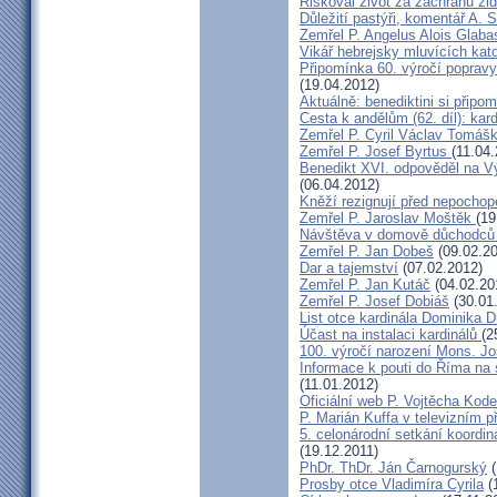
Riskoval život za záchranu ži
Důležití pastýři, komentář A. 
Zemřel P. Angelus Alois Glab
Vikář hebrejsky mluvících kato
Připomínka 60. výročí popravy
(19.04.2012)
Aktuálně: benediktini si připom
Cesta k andělům (62. díl): kar
Zemřel P. Cyril Václav Tomá
Zemřel P. Josef Byrtus
(11.04
Benedikt XVI. odpověděl na V
(06.04.2012)
Kněží rezignují před nepocho
Zemřel P. Jaroslav Moštěk
(19
Návštěva v domově důchodců 
Zemřel P. Jan Dobeš
(09.02.20
Dar a tajemství
(07.02.2012)
Zemřel P. Jan Kutáč
(04.02.20
Zemřel P. Josef Dobiáš
(30.01
List otce kardinála Dominika
Účast na instalaci kardinálů
(2
100. výročí narození Mons. Jo
Informace k pouti do Říma na
(11.01.2012)
Oficiální web P. Vojtěcha Kod
P. Marián Kuffa v televizním p
5. celonárodní setkání koordin
(19.12.2011)
PhDr. ThDr. Ján Čarnogurský
(
Prosby otce Vladimíra Cyrila
(