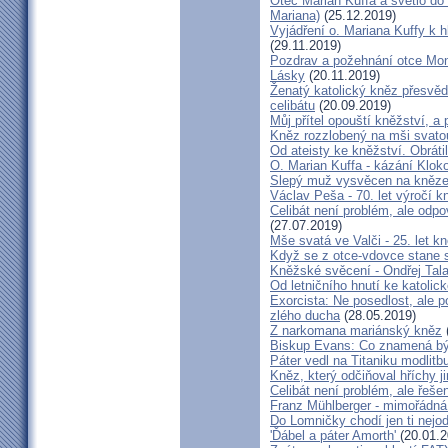
Otec Marian Kuffa a světlo do
Mariana)
(25.12.2019)
Vyjádření o. Mariana Kuffy k 
(29.11.2019)
Pozdrav a požehnání otce Mont
Lásky
(20.11.2019)
Ženatý katolický kněz přesvěd
celibátu
(20.09.2019)
Můj přítel opouští kněžství, a
Kněz rozzlobený na mši svatou
Od ateisty ke kněžství. Obrátil
O. Marian Kuffa - kázání Klok
Slepý muž vysvěcen na kněz
Václav Peša - 70. let výročí
Celibát není problém, ale odp
(27.07.2019)
Mše svatá ve Valči - 25. let 
Když se z otce-vdovce stane s
Kněžské svěcení - Ondřej Tal
Od letničního hnutí ke katolic
Exorcista: Ne posedlost, ale 
zlého ducha
(28.05.2019)
Z narkomana mariánský kněz
Biskup Evans: Co znamená b
Páter vedl na Titaniku modlitb
Kněz, který odčiňoval hříchy j
Celibát není problém, ale řeše
Franz Mühlberger - mimořádná 
Do Lomničky chodí jen ti nejod
'Ďábel a páter Amorth'
(20.01.2