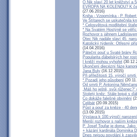
O.Nik slaví 20 let kněžství a 5
EVROPA NA KOLENOU? K čemu 
(27.06.2016)
Kniha - Vzpomínka - P. Rober
Ve Štítarech se uskutečnila k
* Celosvětová modlitební štafe
* Na Svatém Hostýně se věříc
Rozhovor s jáhnem Ladislave
Otec Nik nadále slaví 45. naro
Katolický týdeník: Otřesný pří
(14.04.2016)
Páteční pouť u Svaté brány R
Popularita ďábelských her roste
I kněží mohou vyhořet
(30.12.
Ukončení diecézní fáze kanoni
Jana Buly
(16.12.2015)
Při příležitosti 15. výročí smrt
* Pozadí jeho působení
(20.11
Od smrti P. Antonína Němčansk
„Máš ho ještě, svůj růženec?“ 
Stoletý kněz: Stále bojuji s ď
Co dokáže falešné obvinění
(2
Celibát
(20.09.2015)
Půst a pouť za kněze - 40 den
(13.09.2015)
Výstava k 100.výročí narození
Menší rozhovor s naším kně
P. Josef Toufar je doma: Jako
+ kázání kardinála Dominika 
Dnes nejsou povolání k zasvě