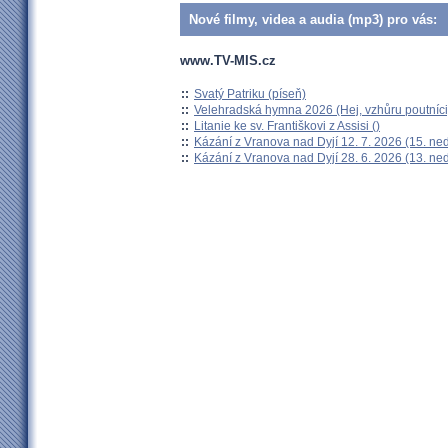
Nové filmy, videa a audia (mp3) pro vás:
www.TV-MIS.cz
::
Svatý Patriku (píseň)
::
Velehradská hymna 2026 (Hej, vzhůru poutníci
::
Litanie ke sv. Františkovi z Assisi ()
::
Kázání z Vranova nad Dyjí 12. 7. 2026 (15. ne
::
Kázání z Vranova nad Dyjí 28. 6. 2026 (13. ne