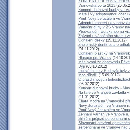
KONCERT DUCHOVNÍ HUDBY
Vranovská porta 2013
(25.06.2
Koncert duchovní hudby ve Vra
Máte i Vy adoptovanou dceru v
Pouť Nový Jeruzalém ve Vran
Adventní koncert na vranovs
Vánoční dílny v ZŠ Vranov na
Předvánoční worskshop na v
Zpívání u vánočního stromu v
Odhalení desky
(15.11.2012)
Znojemský deník psal o odhale
(01.11.2012)
Odhalení plastiky na Vranovsk
Hlasujte pro Vranov
(14.10.201
Mše svatá za doprovodu Pěve
Dyjí
(03.10.2012)
Lidové misie v Podmyči byly z
Moc díky!!!
(15.09.2012)
O prázdninových bohoslužbách
(05.07.2012)
Koncert duchovní hudby - Mus
Na faře ve Vranově zavládla 
(21.01.2012)
Chata Modrá na Vranovské př
Nový Jeruzalém ve Vranově n.
Pouť Nový Jeruzalém ve Vran
Žehnání varhan ve Vranově n. 
Silniční průjezd serpentinami 
Slavnostní otevření opraveného
serpentinami ve Vranově nad D