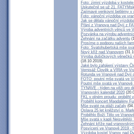
Foto: zimní výzdoba v kostele
Uskutečnil se už 21. FATYMsk
Zajímavé venkovní betlémy v n
Foto: vánoční výzdoba ve vra
Jak se dělala vánoční výzdob
Přání z Vranova nad Dyjí z 
Výroba adventních věnců ve V
Pozvánka na výrobu adventníc
Žehnání na začátku adventu
(1
Prosíme o podporu našich farn
Foto: Svatohubertská mše sva
Nový kříž nad Vranovem
(31.1
Výroba dušičkových věnečků v
(18.10.2019)
Jaké bylo zahájení výstavy Č
Vernisáž Člověk a VÍRA ve Vr
Rotunda ve Vranově nad Dyjí o
FOTO: poutní mše svatá ve V
Poutní mše svatá ve Vranově 
TYNAVE - týden na věži pro dě
Vranovský kalendář 2020
(20.
FKL v plném proudu: proběhl v
Proběhl koncert Magdalény F
Mše svaté na pláži začaly
(04.
Oslava 25 let kněžství o. Mar
Proběhlo Boží Tělo ve Vranov
Mše svatá v kapli Nejsvětější
Žehnání kříže nad vranovský
Posvícení ve Vranově 2019 - f
Výzdoba kostel Vranov nad Dy