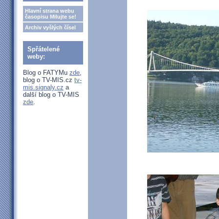
Hlavní strana webu
časopisu Milujte se!
Archiv vyšlých čísel
Spřátelené
weby:
Blog o FATYMu
zde
,
blog o TV-MIS.cz
tv-
mis.signaly.cz
a
další blog o TV-MIS
zde
.