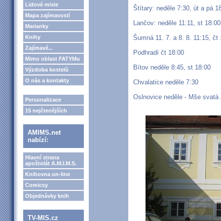
Lidové misie
Štítary: neděle 7:30, út a pá 1
Mapa zajímavostí
Lančov: neděle 11:11, st 18:00
Marianky
Knihy
Šumná 11. 7. a 8. 8. 11:15, čt
Zajímavé...
Podhradí čt 18:00
Mimo oblast FATYMu
Bítov neděle 8:45, st 18:00
Výzdoba kostelů
O nás a kontakty
Chvalatice neděle 7:30
Oslnovice neděle - Mše svatá
Personalizace
15 nejčtenějších
AMIMS.net
nabízí:
Hlavní strana
apoštolát A.M.I.M.S.
Knihovna on-line
Comicsy
Objednávky knih
TV-MIS.cz