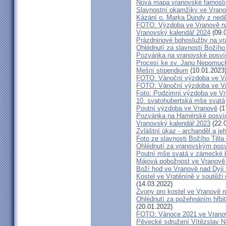
Nová mapa vranovské farnosti
Slavnostní okamžiky ve Vrano
Kázání o. Marka Dundy z nedě
FOTO: Výzdoba ve Vranově na
Vranovský kalendář 2024
(09.
Prázdninové bohoslužby na vr
Ohlédnutí za slavností Božího
Pozvánka na vranovské posví
Procesí ke sv. Janu Nepomu
Mešní stipendium
(10.01.2023
FOTO: Vánoční výzdoba ve Vra
FOTO: Vánoční výzdoba ve Vr
Foto: Podzimní výzdoba ve V
10. svatohubertská mše svatá
Poutní výzdoba ve Vranově
(1
Pozvánka na Hamérské posví
Vranovský kalendář 2023
(22.
Zvláštní úkaz - archanděl a j
Foto ze slavnosti Božího Těla
Ohlédnutí za vranovským pos
Poutní mše svatá v zámecké k
Májová pobožnost ve Vranově 
Boží hod ve Vranově nad Dyjí
Kostel ve Vratěníně v soutěž
(14.03.2022)
Zvony pro kostel ve Vranově n
Ohlédnutí za požehnáním hřbit
(20.01.2022)
FOTO: Vánoce 2021 ve Vranov
Pěvecké sdružení Vítězslav N