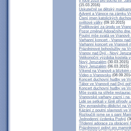
v roce 2015 pro sochu sv. Ja
(15.03.2016)
Uskutečnil se dětský maškarn
Advent a Vánoce na zámku Vr
Čtení jmen katolických duchov
světové války
(09.10.2015)
Poděkování za úrodu ve Vrano
Pozor změna! Adoračního dne 
Poutní mše svatá ve Vranově 
Varhanní koncert - Vranov nad
Varhanní koncert ve Vranově n
Prázdninové bohoslužby na V
Vranov nad Dyjí - Nový Jeruz
Velikonoční výzdoba kostela v
Nový Jeruzalém
(30.03.2015)
Nový Jeruzalém
(06.03.2015)
Víkend na Vranově a blízkém o
Video o Vranovsku
(08.09.201
Koncert duchovní hudby ve Vr
Tábor ve Vranově nad Dyjí po
Koncert duchovní hudby ve Vr
Mše svatá na střeše restaurac
Vranovské varhany zazní i na
Lidé se setkali v lůně přírody
Dny evropského dědictví na V
Kázání z poutní slavnosti ve V
Rozloučili jsme se s paní Mar
Jednodenní jízdenka Podyjí
(3
Třídenní adorace za obrácení 
Prázdninový pobyt pro mamink