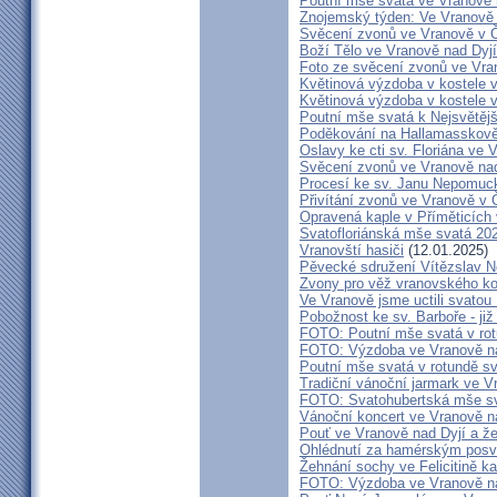
Poutní mše svatá ve Vranově 
Znojemský týden: Ve Vranově z
Svěcení zvonů ve Vranově v Č
Boží Tělo ve Vranově nad Dyjí
Foto ze svěcení zvonů ve Vra
Květinová výzdoba v kostele 
Květinová výzdoba v kostele 
Poutní mše svatá k Nejsvětějš
Poděkování na Hallamasskově
Oslavy ke cti sv. Floriána ve 
Svěcení zvonů ve Vranově nad
Procesí ke sv. Janu Nepomu
Přivítání zvonů ve Vranově v Č
Opravená kaple v Příměticích 
Svatofloriánská mše svatá 20
Vranovští hasiči
(12.01.2025)
Pěvecké sdružení Vítězslav 
Zvony pro věž vranovského ko
Ve Vranově jsme uctili svatou
Pobožnost ke sv. Barboře - již 
FOTO: Poutní mše svatá v rot
FOTO: Výzdoba ve Vranově na
Poutní mše svatá v rotundě sv
Tradiční vánoční jarmark ve V
FOTO: Svatohubertská mše s
Vánoční koncert ve Vranově n
Pouť ve Vranově nad Dyjí a ž
Ohlédnutí za hamérským posv
Žehnání sochy ve Felicitině ka
FOTO: Výzdoba ve Vranově na