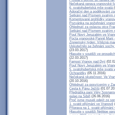
Nečekaná oprava vranovské f
6. svatohubertská mše svatá
Adorační den a poděkování za
Setkání nad Písmem svatým na
Komentované prohlídky vrano
Pozvánka na požehnání vrano
Ohlednutí za oslavou otce Fra
Setkání nad Písmem svatým na
Pouť Nový Jeruzalém ve Vranov
Pocta vranovské Panně Marii 
Znojemský týden: Vítězná ma
Uskutečnilo se žehnání sochy
(23.03.2017)
Hlasujte v soutěži ve prospě
(22.03.2017)
Farnost Vranov nad Dyjí
(02.0
Pouť Nový Jeruzalém ve Vrano
5. svatohubertská mše svatá 
Ochranitlky
(05.11.2016)
Nečekaná skutečnost: Ve Vran
(20.10.2016)
Ohlédnutí za posvícením v Z
Cesta k Pánu Ježíši
(01.07.20
Přednáška paní Věry Sosnarové
gulag na Sibiři
(26.06.2016)
Proč jsme museli odejít ze s
1. svaté přijímání ve Vranově
(
Příprava na 1. svaté přijímání
Hlasujte v soutěži Nejlépe op