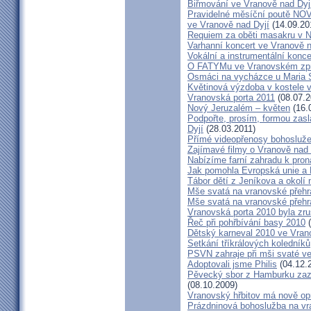
Biřmování ve Vranově nad Dyj
Pravidelné měsíční poutě 
ve Vranově nad Dyjí
(14.09.20
Requiem za oběti masakru v N
Varhanní koncert ve Vranově n
Vokální a instrumentální konc
O FATYMu ve Vranovském zpr
Osmáci na vycházce u Maria 
Květinová výzdoba v kostele 
Vranovská porta 2011
(08.07.2
Nový Jeruzalém – květen
(16.
Podpořte, prosím, formou zas
Dyjí
(28.03.2011)
Přímé videopřenosy bohosluže
Zajímavé filmy o Vranově nad 
Nabízíme farní zahradu k pron
Jak pomohla Evropská unie a 
Tábor dětí z Jeníkova a okolí 
Mše svatá na vranovské přehra
Mše svatá na vranovské přehra
Vranovská porta 2010 byla zr
Řeč při pohřbívání basy 2010
(
Dětský karneval 2010 ve Vran
Setkání tříkrálových koledníků
PSVN zahraje při mši svaté v
Adoptovali jsme Philis
(04.12.
Pěvecký sbor z Hamburku zazp
(08.10.2009)
Vranovský hřbitov má nově op
Prázdninová bohoslužba na vr