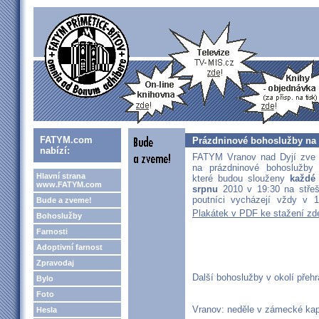
FATYM.com
Prázdninové bohoslužby na 
nabízí:
FATYM Vranov nad Dyjí zve v
na prázdninové bohoslužby 
Hlavní strana
které budou slouženy
každé 
www.FATYM.com
srpnu
2010 v 19:30 na střeš
poutníci vycházejí vždy v 1
Bude a zveme!
Plakátek v PDF ke stažení zd
Bohoslužby
Farnosti
Adoptivní farnost
Zpravodaj
Další bohoslužby v okolí přeh
Bylo
Foto
Vranov: neděle v zámecké kapl
Hesla