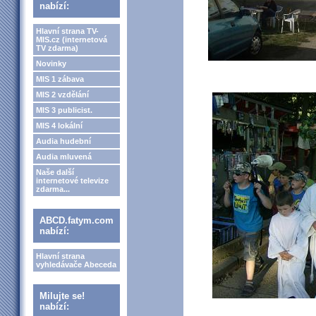
nabízí:
Hlavní strana TV-
MIS.cz (internetová
TV zdarma)
Novinky
MIS 1 zábava
MIS 2 vzdělání
MIS 3 publicist.
MIS 4 lokální
Audia hudební
Audia mluvená
Naše další
internetové televize
zdarma...
ABCD.fatym.com
nabízí:
Hlavní strana
vyhledávače Abeceda
Milujte se!
nabízí: