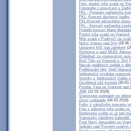
Foto: poutní mše svatá ve Vra
Fotografie z posvícení v Zad
FKL - Program varhanního kon
FKL- Koncert duchovní hudby -
FKL-Koncert pěveckého sbor
FKL - Koncert varhaníka Leoš
Proběhl koncert Marie Magdale
Poutní mše svatá ve Vranově 
Mše svatá v Podmýčí na svat
Noční Vranov nad Dyjí
(28.06.
Upravený kříž nad zámkem
(2
Rozhovor s paní MUDr. Aleno
Ohlédnutí za vranovským pos
Boží Tělo ve Vranově n. Dyjí
(
Nácvik nedělních znělek s dětm
Poděkování těm, kteří hlasova
Velikonoční výzdoba vranovsk
Snímky z Velikonoční Vigilie 
Osvětlená věž kostela
(30.03.
Prosba: Fara ve Vranově nad D
JMK
(12.03.2018)
Vranovské vodopády po oblev
Zimní vodopády
(04.03.2018)
Fotky z vánočního koncertu v
Foto z půlnoční mše svaté ve
Betlémské světlo si už teď mů
Vranovský nástěnný kalendář
Pouť Nový Jeruzalém ve Vran
Setkání nad Písmem svatým na
Prosba o pomoc při opravě far