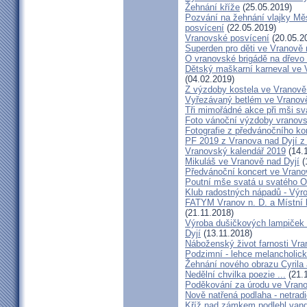
Žehnání kříže
(25.05.2019)
Pozvání na žehnání vlajky Mě
posvícení
(22.05.2019)
Vranovské posvícení
(20.05.2
Superden pro děti ve Vranově 
O vranovské brigádě na dřevo 
Dětský maškarní karneval ve V
(04.02.2019)
Z výzdoby kostela ve Vranově 
Vyřezávaný betlém ve Vranově
Tři mimořádné akce při mši sva
Foto vánoční výzdoby vranovs
Fotografie z předvánočního ko
PF 2019 z Vranova nad Dyjí 
Vranovský kalendář 2019
(14.
Mikuláš ve Vranově nad Dyjí
(
Předvánoční koncert ve Vrano
Poutní mše svatá u svatého O
Klub radostných nápadů - Výr
FATYM Vranov n. D. a Místní 
(21.11.2018)
Výroba dušičkových lampiček 
Dyjí
(13.11.2018)
Náboženský život farnosti Vran
Podzimní - lehce melancholick
Žehnání nového obrazu Cyrila
Nedělní chvilka poezie ...
(21.
Poděkování za úrodu ve Vrano
Nově natřená podlaha - netrad
Kříž nad zámkem podlehl van