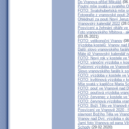
Do Vranova přišel Mikuláš
(06.
Poutní mše svatá u svatého O
FOTO: Svatohubertská mše s
Fotografie z vranovské pouti 
Ohlédnutí za pouti Nový Jeruz
Vranovský kalendář 2022
(28.
Posvícení a žehnání oltáře ve
Foto vranovského hřbitova - a
(03.05.2021)
FOTO: velikonoční Vranov
(08
Výzdoba kostelů: Vranov nad 
Další slovo vranovského farář
Máte již Vranovský kalendář na
FOTO: Nový rok v kostele ve 
FOTO: vánoční výzdoba v kost
Podzimní výzdoba ve Vranově
Slovo vranovského faráře k 
FOTO: výzdoba v kostele ve V
FOTO: květinová výzdoba v ko
Mše svatá v kapličce Maria S
FOTO: pouť ve Vranově nad D
FOTO: pouťová výzdoba vran
FOTO: červenec v kostele ve
FOTO: červnová výzdoba vra
FOTO: Boží Tělo ve Vranově n
Posvícení ve Vranově 2020 - f
slavnost Božího Těla ve Vran
Vranov nad Dyjí: výzdoba v d
Jarní foto Vranova od pana Vě
Schody
(29.02.2020)