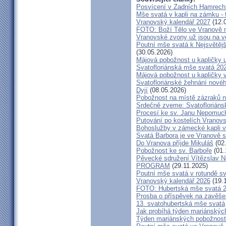
Posvícení v Zadních Hamrech
Mše svatá v kapli na zámku - t
Vranovský kalendář 2027
(12.
FOTO: Boží Tělo ve Vranově n
Vranovské zvony už jsou na v
Poutní mše svatá k Nejsvětějš
(30.05.2026)
Májová pobožnost u kapličky
Svatofloriánská mše svatá 20
Májová pobožnost u kapličky 
Svatofloriánské žehnání nové
Dyjí
(08.05.2026)
Pobožnost na místě zázraků 
Srdečně zveme: Svatofloriáns
Procesí ke sv. Janu Nepomu
Putování po kostelích Vranov
Bohoslužby v zámecké kapli v
Svatá Barbora je ve Vranově s
Do Vranova příjde Mikuláš
(02
Pobožnost ke sv. Barboře
(01.
Pěvecké sdružení Vítězslav 
PROGRAM
(29.11.2025)
Poutní mše svatá v rotundě s
Vranovský kalendář 2026
(19.
FOTO: Hubertská mše svatá 
Prosba o příspěvek na zavěše
13. svatohubertská mše svatá
Jak probíhá týden mariánských
Týden mariánských pobožností