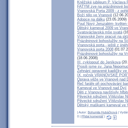
Kněžské jubileum P. Václava 
FATYM zve na prázdninové bo
Vranovská Porta 2009 - z poh
Boží tělo ve Vranově
(12.06.2
Adopce na dálku
(23.05.2009)
Pouť Nový Jeruzalém- květen
Dětský karneval 2009 ve Vran
Svatováclavská mše svatá
(16
Vranovské ženy pracují na skl
Prázdninové bohoslužby na Št
Vranovská porta - ještě z jiné
Vranovská porta 2008
(01.07.2
Prázdninové bohoslužby na Vr
(18.06.2008)
III. cyklopouť do Jeníkova
(20.
Prosili jsme sv. Jana Nepomu
Žehnání opravené kapličky ve
IX. ročník VRANOVSKÉ POR
Oprava věže ve Vranově nad D
Řeč faráře při pochovávání ba
Karneval ve Vranově nad Dyjí
Děti z Vranova navštívily hřbit
Pěvecké sdružení Vítězslav N
Pěvecké sdružení Vítězslav N
Dětský maškarní karneval ve 
| Autor:
Bohumila Hubáčková
| Vydán
0 |
Přidat komentář
|