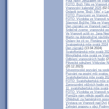
Pouť Nový Jeruzalém ve Vrano
FOTO: Boží Tělo ve Vranově n
Vranovský kalendář 2025
(02.
Oslavili jsme "Boží Tělo" v L
FOTO: Posvícení ve Vranově
FOTO: Výzdoba ve Vranově na
Slavnost Božího Těla ve Vran
Den zázraků ve Vranově nad D
Srdečně zveme: vranovské po
Ve Vranově uctili sv. Jana N
Martin na dobrodružné návště
Oslavy ke cti sv. Floriána ve 
Svatopetrská mše svatá 2024
Den zázraků
(13.04.2024)
Svatofloriánská mše svatá 20
Mimořádná mše svatá ve Vran
Odbíjení vranovských hodin
(2
Pěvecké sdružení Vítězslav N
(20.12.2023)
Silvestrovské pozvání na spo
Pozvání na poutní mši svatou 
Svatohubertská mše svatá 202
FOTO: Svatohubertská mše s
Zprovoznění věžních hodin ve
11. svatohubertská mše svatá
FOTO: Výzdoba ve Vranově na
Pomůže nám někdo opatřit sl
Ohlédnutí za hamérským posv
Výstava ve Vranově nad Dyjí
(
Žehnání praporu v obci Podm