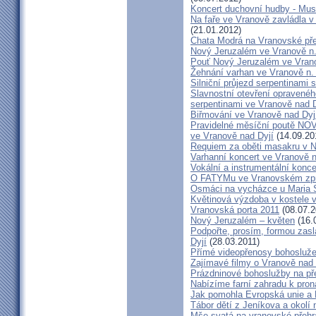
Koncert duchovní hudby - Mus
Na faře ve Vranově zavládla 
(21.01.2012)
Chata Modrá na Vranovské př
Nový Jeruzalém ve Vranově n.
Pouť Nový Jeruzalém ve Vran
Žehnání varhan ve Vranově n. 
Silniční průjezd serpentinami 
Slavnostní otevření opraveného
serpentinami ve Vranově nad D
Biřmování ve Vranově nad Dyj
Pravidelné měsíční poutě 
ve Vranově nad Dyjí
(14.09.20
Requiem za oběti masakru v N
Varhanní koncert ve Vranově n
Vokální a instrumentální konc
O FATYMu ve Vranovském zpr
Osmáci na vycházce u Maria 
Květinová výzdoba v kostele 
Vranovská porta 2011
(08.07.2
Nový Jeruzalém – květen
(16.
Podpořte, prosím, formou zas
Dyjí
(28.03.2011)
Přímé videopřenosy bohosluže
Zajímavé filmy o Vranově nad 
Prázdninové bohoslužby na př
Nabízíme farní zahradu k pron
Jak pomohla Evropská unie a 
Tábor dětí z Jeníkova a okolí 
Mše svatá na vranovské přehra