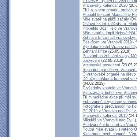
TYNAVE - týden na věži pro dě
Vranovský kalendář 2020
(20.
FKL v plném proudu: proběhl v
Proběhl koncert Magdalény F
Mše svaté na pláži začaly
(04.
Oslava 25 let kněžství o. Mar
Proběhlo Boží Tělo ve Vranov
Mše svatá v kapli Nejsvětější
Žehnání kříže nad vranovský
Posvícení ve Vranově 2019 - f
Výzdoba kostel Vranov nad Dy
Žehnání kříže
(25.05.2019)
Pozvání na žehnání vlajky Mě
posvícení
(22.05.2019)
Vranovské posvícení
(20.05.2
Superden pro děti ve Vranově 
O vranovské brigádě na dřevo 
Dětský maškarní karneval ve V
(04.02.2019)
Z výzdoby kostela ve Vranově 
Vyřezávaný betlém ve Vranově
Tři mimořádné akce při mši sva
Foto vánoční výzdoby vranovs
Fotografie z předvánočního ko
PF 2019 z Vranova nad Dyjí 
Vranovský kalendář 2019
(14.
Mikuláš ve Vranově nad Dyjí
(
Předvánoční koncert ve Vrano
Poutní mše svatá u svatého O
Klub radostných nápadů - Výr