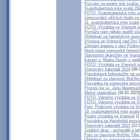
Pozvání na poutní mši svatou 
Svatohubertská mše svatá 202
FOTO: Svatohubertská mše s
Zprovoznění věžních hodin ve
11. svatohubertská mše svatá
FOTO: Výzdoba ve Vranově na
Pomůže nám někdo opatřit sl
Ohlédnutí za hamérským posv
Výstava ve Vranově nad Dyjí
(
Žehnání praporu v obci Podm
Nová mapa vranovské farnosti
Slavnostní okamžiky ve Vrano
Kázání o. Marka Dundy z nedě
FOTO: Výzdoba ve Vranově na
Vranovský kalendář 2024
(09.
Prázdninové bohoslužby na vr
Ohlédnutí za slavností Božího
Pozvánka na vranovské posví
Procesí ke sv. Janu Nepomu
Mešní stipendium
(10.01.2023
FOTO: Vánoční výzdoba ve Vra
FOTO: Vánoční výzdoba ve Vr
Foto: Podzimní výzdoba ve V
10. svatohubertská mše svatá
Poutní výzdoba ve Vranově
(1
Pozvánka na Hamérské posví
Vranovský kalendář 2023
(22.
Zvláštní úkaz - archanděl a j
Foto ze slavnosti Božího Těla
Ohlédnutí za vranovským pos