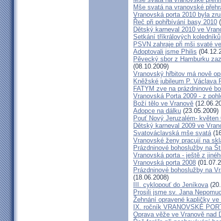
Mše svatá na vranovské přehra
Vranovská porta 2010 byla zr
Řeč při pohřbívání basy 2010
(
Dětský karneval 2010 ve Vran
Setkání tříkrálových koledníků
PSVN zahraje při mši svaté v
Adoptovali jsme Philis
(04.12.
Pěvecký sbor z Hamburku zazp
(08.10.2009)
Vranovský hřbitov má nově op
Kněžské jubileum P. Václava 
FATYM zve na prázdninové bo
Vranovská Porta 2009 - z poh
Boží tělo ve Vranově
(12.06.2
Adopce na dálku
(23.05.2009)
Pouť Nový Jeruzalém- květen
Dětský karneval 2009 ve Vran
Svatováclavská mše svatá
(16
Vranovské ženy pracují na skl
Prázdninové bohoslužby na Št
Vranovská porta - ještě z jiné
Vranovská porta 2008
(01.07.2
Prázdninové bohoslužby na Vr
(18.06.2008)
III. cyklopouť do Jeníkova
(20.
Prosili jsme sv. Jana Nepomu
Žehnání opravené kapličky ve
IX. ročník VRANOVSKÉ POR
Oprava věže ve Vranově nad D