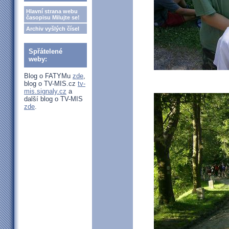
Hlavní strana webu
časopisu Milujte se!
Archiv vyšlých čísel
Spřátelené
weby:
Blog o FATYMu
zde
,
blog o TV-MIS.cz
tv-
mis.signaly.cz
a
další blog o TV-MIS
zde
.