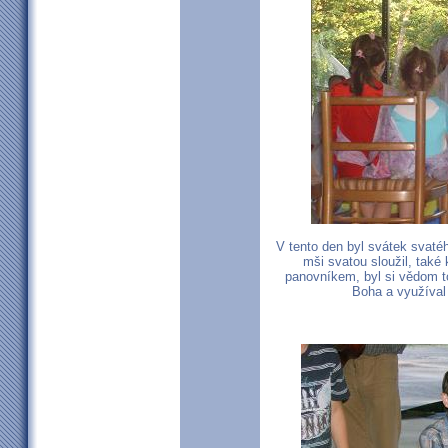
V tento den byl svátek svaté
mši svatou sloužil, také 
panovníkem, byl si vědom t
Boha a využíval 