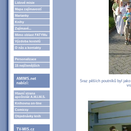
Lidové misie
Mapa zajímavostí
Marianky
Knihy
Zajímavé...
Mimo oblast FATYMu
Výzdoba kostelů
O nás a kontakty
Personalizace
15 nejčtenějších
AMIMS.net
Sraz pěších poutníků byl jako
nabízí:
vr
Hlavní strana
apoštolát A.M.I.M.S.
Knihovna on-line
Comicsy
Objednávky knih
TV-MIS.cz