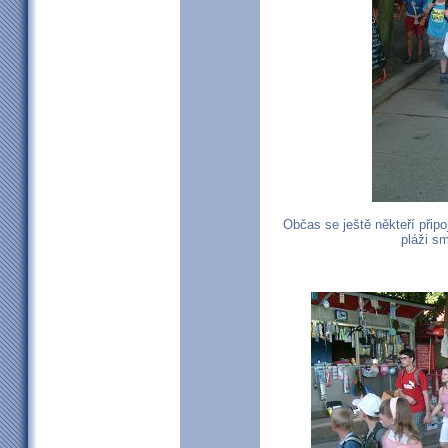
Občas se ještě někteří připo
pláži sm