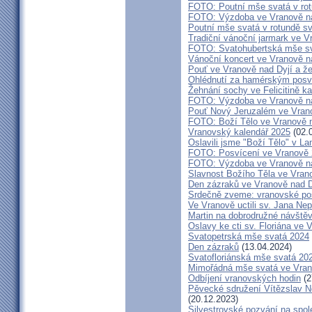
FOTO: Poutní mše svatá v rot
FOTO: Výzdoba ve Vranově na
Poutní mše svatá v rotundě sv
Tradiční vánoční jarmark ve V
FOTO: Svatohubertská mše s
Vánoční koncert ve Vranově n
Pouť ve Vranově nad Dyjí a ž
Ohlédnutí za hamérským posv
Žehnání sochy ve Felicitině ka
FOTO: Výzdoba ve Vranově na
Pouť Nový Jeruzalém ve Vrano
FOTO: Boží Tělo ve Vranově n
Vranovský kalendář 2025
(02.
Oslavili jsme "Boží Tělo" v L
FOTO: Posvícení ve Vranově
FOTO: Výzdoba ve Vranově na
Slavnost Božího Těla ve Vran
Den zázraků ve Vranově nad D
Srdečně zveme: vranovské po
Ve Vranově uctili sv. Jana N
Martin na dobrodružné návště
Oslavy ke cti sv. Floriána ve 
Svatopetrská mše svatá 2024
Den zázraků
(13.04.2024)
Svatofloriánská mše svatá 20
Mimořádná mše svatá ve Vran
Odbíjení vranovských hodin
(2
Pěvecké sdružení Vítězslav N
(20.12.2023)
Silvestrovské pozvání na spo