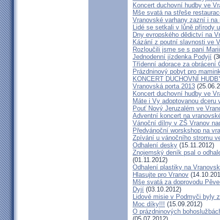
Koncert duchovní hudby ve Vr
Mše svatá na střeše restaurac
Vranovské varhany zazní i na
Lidé se setkali v lůně přírody
Dny evropského dědictví na V
Kázání z poutní slavnosti ve V
Rozloučili jsme se s paní Mar
Jednodenní jízdenka Podyjí
(3
Třídenní adorace za obrácení 
Prázdninový pobyt pro mamink
KONCERT DUCHOVNÍ HUDBY
Vranovská porta 2013
(25.06.2
Koncert duchovní hudby ve Vra
Máte i Vy adoptovanou dceru v
Pouť Nový Jeruzalém ve Vran
Adventní koncert na vranovs
Vánoční dílny v ZŠ Vranov na
Předvánoční worskshop na v
Zpívání u vánočního stromu v
Odhalení desky
(15.11.2012)
Znojemský deník psal o odhale
(01.11.2012)
Odhalení plastiky na Vranovsk
Hlasujte pro Vranov
(14.10.201
Mše svatá za doprovodu Pěve
Dyjí
(03.10.2012)
Lidové misie v Podmyči byly z
Moc díky!!!
(15.09.2012)
O prázdninových bohoslužbách
(05.07.2012)