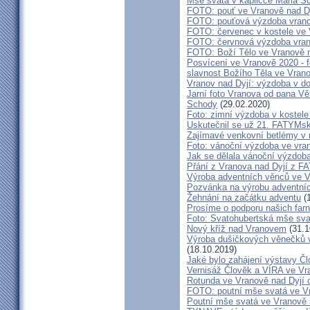
Mše svatá v kapličce Maria S
FOTO: pouť ve Vranově nad D
FOTO: pouťová výzdoba vran
FOTO: červenec v kostele ve
FOTO: červnová výzdoba vra
FOTO: Boží Tělo ve Vranově n
Posvícení ve Vranově 2020 - f
slavnost Božího Těla ve Vran
Vranov nad Dyjí: výzdoba v d
Jarní foto Vranova od pana Vě
Schody
(29.02.2020)
Foto: zimní výzdoba v kostele
Uskutečnil se už 21. FATYMsk
Zajímavé venkovní betlémy v n
Foto: vánoční výzdoba ve vra
Jak se dělala vánoční výzdob
Přání z Vranova nad Dyjí z 
Výroba adventních věnců ve V
Pozvánka na výrobu adventníc
Žehnání na začátku adventu
(1
Prosíme o podporu našich farn
Foto: Svatohubertská mše sva
Nový kříž nad Vranovem
(31.1
Výroba dušičkových věnečků v
(18.10.2019)
Jaké bylo zahájení výstavy Č
Vernisáž Člověk a VÍRA ve Vr
Rotunda ve Vranově nad Dyjí o
FOTO: poutní mše svatá ve V
Poutní mše svatá ve Vranově 