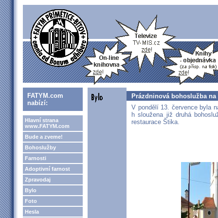
FATYM.com
Prázdninová bohoslužba na v
nabízí:
V pondělí 13. července byla n
h sloužena již druhá bohoslu
Hlavní strana
restaurace Štika.
www.FATYM.com
Bude a zveme!
Bohoslužby
Farnosti
Adoptivní farnost
Zpravodaj
Bylo
Foto
Hesla