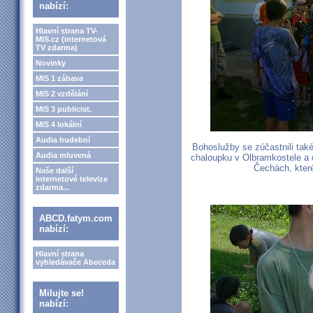
nabízí:
Hlavní strana TV-
MIS.cz (internetová
TV zdarma)
Novinky
MIS 1 zábava
MIS 2 vzdělání
MIS 3 publicist.
MIS 4 lokální
Audia hudební
Bohoslužby se zúčastnili také
Audia mluvená
chaloupku v Olbramkostele a d
Čechách, které
Naše další
internetové televize
zdarma...
ABCD.fatym.com
nabízí:
Hlavní strana
vyhledávače Abeceda
Milujte se!
nabízí: