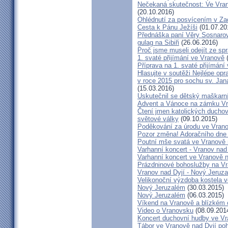
Nečekaná skutečnost: Ve Vran
(20.10.2016)
Ohlédnutí za posvícením v Z
Cesta k Pánu Ježíši
(01.07.20
Přednáška paní Věry Sosnarové
gulag na Sibiři
(26.06.2016)
Proč jsme museli odejít ze s
1. svaté přijímání ve Vranově
(
Příprava na 1. svaté přijímání
Hlasujte v soutěži Nejlépe op
v roce 2015 pro sochu sv. Ja
(15.03.2016)
Uskutečnil se dětský maškarn
Advent a Vánoce na zámku Vr
Čtení jmen katolických duchov
světové války
(09.10.2015)
Poděkování za úrodu ve Vrano
Pozor změna! Adoračního dne 
Poutní mše svatá ve Vranově 
Varhanní koncert - Vranov nad
Varhanní koncert ve Vranově n
Prázdninové bohoslužby na V
Vranov nad Dyjí - Nový Jeruz
Velikonoční výzdoba kostela v
Nový Jeruzalém
(30.03.2015)
Nový Jeruzalém
(06.03.2015)
Víkend na Vranově a blízkém o
Video o Vranovsku
(08.09.201
Koncert duchovní hudby ve Vr
Tábor ve Vranově nad Dyjí po