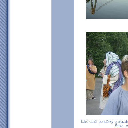
Také další pondělky o prázd
Štika. 