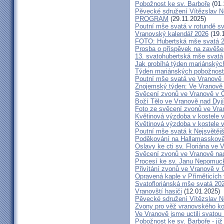
Pobožnost ke sv. Barboře
(01.
Pěvecké sdružení Vítězslav 
PROGRAM
(29.11.2025)
Poutní mše svatá v rotundě s
Vranovský kalendář 2026
(19.
FOTO: Hubertská mše svatá 
Prosba o příspěvek na zavěše
13. svatohubertská mše svatá
Jak probíhá týden mariánských
Týden mariánských pobožností
Poutní mše svatá ve Vranově 
Znojemský týden: Ve Vranově z
Svěcení zvonů ve Vranově v Č
Boží Tělo ve Vranově nad Dyjí
Foto ze svěcení zvonů ve Vra
Květinová výzdoba v kostele 
Květinová výzdoba v kostele 
Poutní mše svatá k Nejsvětějš
Poděkování na Hallamasskově
Oslavy ke cti sv. Floriána ve 
Svěcení zvonů ve Vranově nad
Procesí ke sv. Janu Nepomu
Přivítání zvonů ve Vranově v Č
Opravená kaple v Příměticích 
Svatofloriánská mše svatá 20
Vranovští hasiči
(12.01.2025)
Pěvecké sdružení Vítězslav 
Zvony pro věž vranovského ko
Ve Vranově jsme uctili svatou
Pobožnost ke sv. Barboře - již 