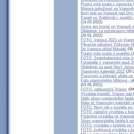
Poutní mše svatá v zámecké k
Májová pobožnost ve Vranově 
Boží hod ve Vranově nad Dyjí
Kostel ve Vratěníně v soutěž
(14.03.2022)
Zvony pro kostel ve Vranově n
Ohlédnutí za požehnáním hřbit
(20.01.2022)
FOTO: Vánoce 2021 ve Vranov
Pěvecké sdružení Vítězslav N
Do Vranova přišel Mikuláš
(06.
Poutní mše svatá u svatého O
FOTO: Svatohubertská mše s
Fotografie z vranovské pouti 
Ohlédnutí za pouti Nový Jeruz
Vranovský kalendář 2022
(28.
Posvícení a žehnání oltáře ve
Foto vranovského hřbitova - a
(03.05.2021)
FOTO: velikonoční Vranov
(08
Výzdoba kostelů: Vranov nad 
Další slovo vranovského farář
Máte již Vranovský kalendář na
FOTO: Nový rok v kostele ve 
FOTO: vánoční výzdoba v kost
Podzimní výzdoba ve Vranově
Slovo vranovského faráře k 
FOTO: výzdoba v kostele ve V
FOTO: květinová výzdoba v ko