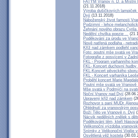
FATYM Vranov n. D. a Místní 
(21.11.2018)
Výroba dušičkových lampiček 
Dyjí
(13.11.2018)
Náboženský život farnosti Vran
Podzimní - lehce melancholick
Žehnání nového obrazu Cyrila
Nedělní chvilka poezie ...
(21.
Poděkování za úrodu ve Vrano
Nově natřená podlaha - netrad
Kříž nad zámkem podlehl van
Foto: poutní mše svatá ve Vra
Fotografie z posvícení v Zad
FKL - Program varhanního kon
FKL- Koncert duchovní hudby -
FKL-Koncert pěveckého sbor
FKL - Koncert varhaníka Leoš
Proběhl koncert Marie Magdale
Poutní mše svatá ve Vranově 
Mše svatá v Podmýčí na svat
Noční Vranov nad Dyjí
(28.06.
Upravený kříž nad zámkem
(2
Rozhovor s paní MUDr. Aleno
Ohlédnutí za vranovským pos
Boží Tělo ve Vranově n. Dyjí
(
Nácvik nedělních znělek s dětm
Poděkování těm, kteří hlasova
Velikonoční výzdoba vranovsk
Snímky z Velikonoční Vigilie 
Osvětlená věž kostela
(30.03.