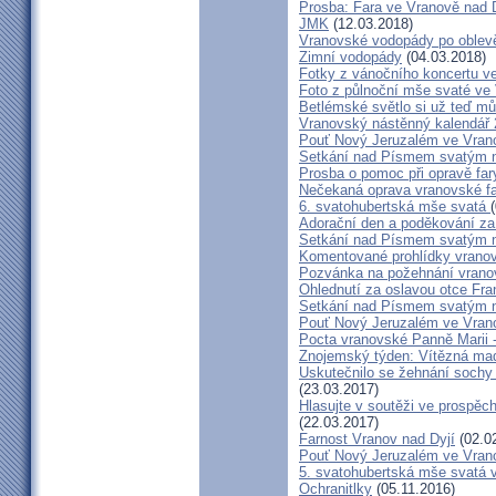
Prosba: Fara ve Vranově nad D
JMK
(12.03.2018)
Vranovské vodopády po oblev
Zimní vodopády
(04.03.2018)
Fotky z vánočního koncertu v
Foto z půlnoční mše svaté ve
Betlémské světlo si už teď mů
Vranovský nástěnný kalendář
Pouť Nový Jeruzalém ve Vran
Setkání nad Písmem svatým na
Prosba o pomoc při opravě far
Nečekaná oprava vranovské f
6. svatohubertská mše svatá
Adorační den a poděkování za
Setkání nad Písmem svatým na
Komentované prohlídky vrano
Pozvánka na požehnání vrano
Ohlednutí za oslavou otce Fra
Setkání nad Písmem svatým na
Pouť Nový Jeruzalém ve Vranov
Pocta vranovské Panně Marii 
Znojemský týden: Vítězná ma
Uskutečnilo se žehnání sochy
(23.03.2017)
Hlasujte v soutěži ve prospě
(22.03.2017)
Farnost Vranov nad Dyjí
(02.0
Pouť Nový Jeruzalém ve Vrano
5. svatohubertská mše svatá 
Ochranitlky
(05.11.2016)