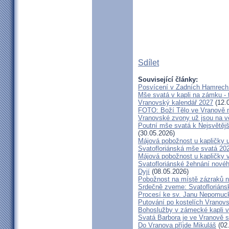
Sdílet
Související články:
Posvícení v Zadních Hamrech
Mše svatá v kapli na zámku - t
Vranovský kalendář 2027
(12.
FOTO: Boží Tělo ve Vranově n
Vranovské zvony už jsou na v
Poutní mše svatá k Nejsvětějš
(30.05.2026)
Májová pobožnost u kapličky
Svatofloriánská mše svatá 20
Májová pobožnost u kapličky 
Svatofloriánské žehnání nové
Dyjí
(08.05.2026)
Pobožnost na místě zázraků 
Srdečně zveme: Svatofloriáns
Procesí ke sv. Janu Nepomu
Putování po kostelích Vranov
Bohoslužby v zámecké kapli v
Svatá Barbora je ve Vranově s
Do Vranova příjde Mikuláš
(02