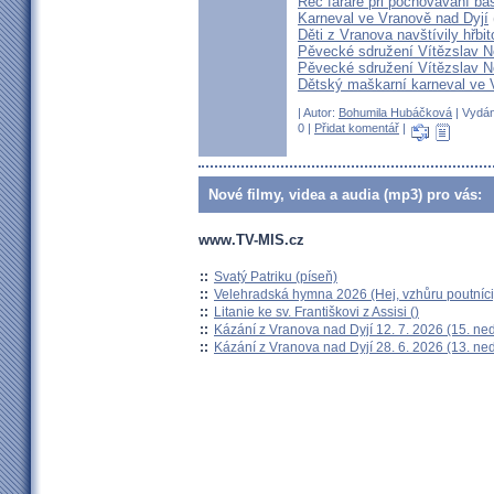
Řeč faráře při pochovávání ba
Karneval ve Vranově nad Dyjí
Děti z Vranova navštívily hřbit
Pěvecké sdružení Vítězslav N
Pěvecké sdružení Vítězslav N
Dětský maškarní karneval ve 
| Autor:
Bohumila Hubáčková
| Vydán
0 |
Přidat komentář
|
Nové filmy, videa a audia (mp3) pro vás:
www.TV-MIS.cz
::
Svatý Patriku (píseň)
::
Velehradská hymna 2026 (Hej, vzhůru poutníci
::
Litanie ke sv. Františkovi z Assisi ()
::
Kázání z Vranova nad Dyjí 12. 7. 2026 (15. ne
::
Kázání z Vranova nad Dyjí 28. 6. 2026 (13. ne