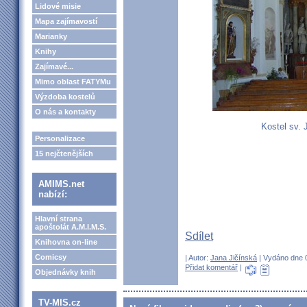
Lidové misie
Mapa zajímavostí
Marianky
Knihy
Zajímavé...
Mimo oblast FATYMu
Výzdoba kostelů
O nás a kontakty
Kostel sv. 
Personalizace
15 nejčtenějších
AMIMS.net
nabízí:
Hlavní strana
apoštolát A.M.I.M.S.
Sdílet
Knihovna on-line
Comicsy
| Autor:
Jana Jičínská
| Vydáno dne 0
Přidat komentář
|
Objednávky knih
TV-MIS.cz