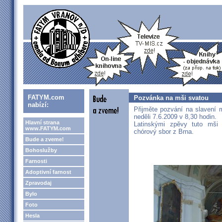
FATYM.com
Pozvánka na mši svatou
nabízí:
Přijměte pozvání na slavení 
neděli 7.6.2009 v 8,30 hodin.
Hlavní strana
Latinskými zpěvy tuto mši
www.FATYM.com
chórový sbor z Brna.
Bude a zveme!
Bohoslužby
Farnosti
Adoptivní farnost
Zpravodaj
Bylo
Foto
Hesla