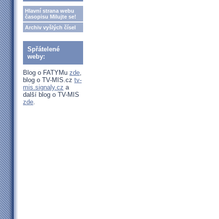
Hlavní strana webu
časopisu Milujte se!
Archiv vyšlých čísel
Spřátelené
weby:
Blog o FATYMu
zde
,
blog o TV-MIS.cz
tv-
mis.signaly.cz
a
další blog o TV-MIS
zde
.