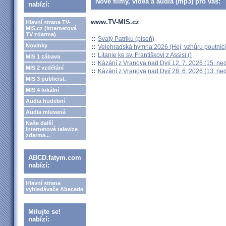
Nové filmy, videa a audia (mp3) pro vás:
nabízí:
www.TV-MIS.cz
Hlavní strana TV-
MIS.cz (internetová
TV zdarma)
::
Svatý Patriku (píseň)
Novinky
::
Velehradská hymna 2026 (Hej, vzhůru poutníci
::
Litanie ke sv. Františkovi z Assisi ()
MIS 1 zábava
::
Kázání z Vranova nad Dyjí 12. 7. 2026 (15. ne
MIS 2 vzdělání
::
Kázání z Vranova nad Dyjí 28. 6. 2026 (13. ne
MIS 3 publicist.
MIS 4 lokální
Audia hudební
Audia mluvená
Naše další
internetové televize
zdarma...
ABCD.fatym.com
nabízí:
Hlavní strana
vyhledávače Abeceda
Milujte se!
nabízí: