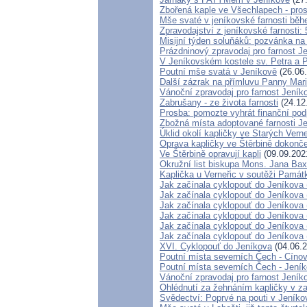
Zbořená kaple ve Všechlapech - pro
Mše svaté v jeníkovské farnosti bě
Zpravodajství z jeníkovské farnosti: 
Misijní týden soluňáků: pozvánka na
Prázdninový zpravodaj pro farnost J
V Jeníkovském kostele sv. Petra a P
Poutní mše svatá v Jeníkově
(26.06
Další zázrak na přímluvu Panny Mari
Vánoční zpravodaj pro farnost Jení
Zabrušany - ze života farnosti
(24.12
Prosba: pomozte vyhrát finanční pod
Zbožná místa adoptované farnosti J
Úklid okolí kapličky ve Starých Verne
Oprava kapličky ve Štěrbině dokonč
Ve Štěrbině opravují kapli
(09.09.202
Okružní list biskupa Mons. Jana Ba
Kaplička u Verneřic v soutěži Památ
Jak začínala cyklopouť do Jeníkova 
Jak začínala cyklopouť do Jeníkova 
Jak začínala cyklopouť do Jeníkova 
Jak začínala cyklopouť do Jeníkova 
Jak začínala cyklopouť do Jeníkova 
Jak začínala cyklopouť do Jeníkova 
XVI. Cyklopouť do Jeníkova
(04.06.2
Poutní místa severních Čech - Cíno
Poutní místa severních Čech - Jení
Vánoční zpravodaj pro farnost Jení
Ohlédnutí za žehnáním kapličky v zan
Svědectví: Poprvé na pouti v Jeníko