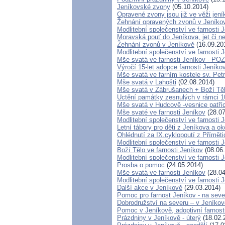
Jeníkovské zvony
(05.10.2014)
Opravené zvony jsou již ve věži jen
Žehnání opravených zvonů v Jeníko
Modlitební společenství ve farnosti 
Moravská pouť do Jeníkova, jet či ne
Žehnání zvonů v Jeníkově
(16.09.20
Modlitební společenství ve farnosti 
Mše svatá ve farnosti Jeníkov - 
Výročí 15-let adopce farnosti Jeník
Mše svatá ve farním kostele sv. Pet
Mše svatá v Lahošti
(02.08.2014)
Mše svatá v Zábrušanech + Boží Tě
Uctění památky zesnulých v rámci 100
Mše svatá v Hudcově -vesnice patříc
Mše svaté ve farnosti Jeníkov
(28.07
Modlitební společenství ve farnosti 
Letní tábory pro děti z Jeníkova a ok
Ohlédnutí za IX.cyklopoutí z Přímět
Modlitební společenství ve farnosti 
Boží Tělo ve farnosti Jeníkov
(08.06
Modlitební společenství ve farnosti 
Prosba o pomoc
(24.05.2014)
Mše svatá ve farnosti Jeníkov
(28.04
Modlitební společenství ve farnos
Další akce v Jeníkově
(29.03.2014)
Pomoc pro farnost Jeníkov - na sev
Dobrodružství na severu – v Jeníkov
Pomoc v Jeníkově, adoptivní farnos
Prázdniny v Jeníkově - úterý
(18.02.