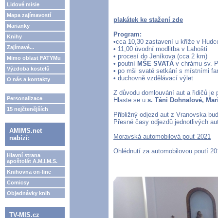
Lidové misie
Mapa zajímavostí
plakátek ke stažení zde
Marianky
Program:
Knihy
•
cca 10,30 zastavení u kříže v Hudc
Zajímavé...
•
11,00 úvodní modlitba v Lahošti
•
procesí do Jeníkova (cca 2 km)
Mimo oblast FATYMu
•
poutní
MŠE SVATÁ
v chrámu sv. P
Výzdoba kostelů
•
po mši svaté setkání s místními fa
•
duchovně vzdělávací výlet
O nás a kontakty
Z důvodu domlouvání aut a řidičů je
Personalizace
Hlaste se u
s. Táni Dohnalové, Mar
15 nejčtenějších
Přibližný odjezd aut z Vranovska bud
Přesné časy odjezdů jednotlivých au
AMIMS.net
Moravská automobilová pouť 2021
nabízí:
Ohlédnutí za automobilovou poutí 20
Hlavní strana
apoštolát A.M.I.M.S.
Knihovna on-line
Comicsy
Objednávky knih
TV-MIS.cz