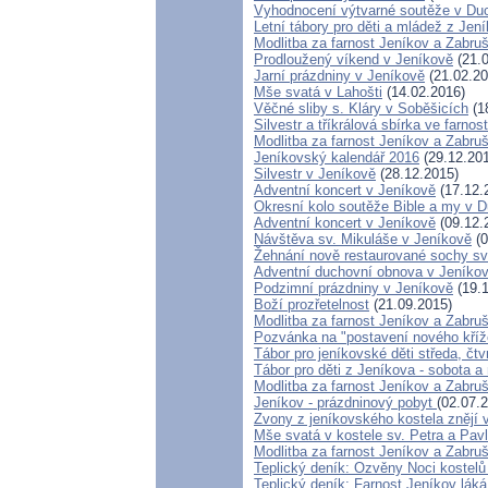
Vyhodnocení výtvarné soutěže v Du
Letní tábory pro děti a mládež z Jení
Modlitba za farnost Jeníkov a Zabru
Prodloužený víkend v Jeníkově
(21.0
Jarní prázdniny v Jeníkově
(21.02.20
Mše svatá v Lahošti
(14.02.2016)
Věčné sliby s. Kláry v Soběšicích
(1
Silvestr a tříkrálová sbírka ve farnos
Modlitba za farnost Jeníkov a Zabru
Jeníkovský kalendář 2016
(29.12.20
Silvestr v Jeníkově
(28.12.2015)
Adventní koncert v Jeníkově
(17.12.
Okresní kolo soutěže Bible a my v 
Adventní koncert v Jeníkově
(09.12.
Návštěva sv. Mikuláše v Jeníkově
(0
Žehnání nově restaurované sochy sv
Adventní duchovní obnova v Jeníko
Podzimní prázdniny v Jeníkově
(19.1
Boží prozřetelnost
(21.09.2015)
Modlitba za farnost Jeníkov a Zabru
Pozvánka na "postavení nového kří
Tábor pro jeníkovské děti středa, čtv
Tábor pro děti z Jeníkova - sobota a
Modlitba za farnost Jeníkov a Zabru
Jeníkov - prázdninový pobyt
(02.07.
Zvony z jeníkovského kostela znějí
Mše svatá v kostele sv. Petra a Pav
Modlitba za farnost Jeníkov a Zabru
Teplický deník: Ozvěny Noci kostelů
Teplický deník: Farnost Jeníkov láká