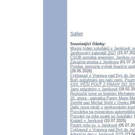
Sdílet
Související články:
Misijní týden soluňáků v Jeníkově: 
Jeníkovský kalendář 2027
(15.07.20
ČSOB pomáhá regionům: Jeníkov zvít
Závažná prosba z Jeníkova
(01.07.2
Prosba: pomozte vyhrát finanční podp
(28.05.2026)
Cyklopouť z Vranova nad Dyjí do Je
Boží požehnání pro naši zemi. Poutn
XXII. PĚŠÍ POUŤ Z PRAHY DO JE
Jarní prázdniny v Jeníkově
(18.02.20
Rozloučili jsme se bratrem Michalem
20. února - památka Panny Marie Ma
Zemřel pan Michal Stohl z Oseku
(0
Další nová vitráž v jeníkovském kos
Pozvánka na moravskou automobilov
Pozvání na mše svaté se Soluňáky
(
Krádež v Jeníkově
(10.07.2025)
Poutní mše sv. v Jeníkově
(05.07.20
Cyklopouť z Vranova nad Dyjí do Je
Adorační den v Jeníkově 2025
(23.04