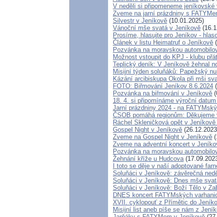
V neděli si připomeneme jeníkovské 
Zveme na jarní prázdniny s FATYMe
Silvestr v Jeníkově
(10.01.2025)
Vánoční mše svatá v Jeníkově
(16.1
Prosíme, hlasujte pro Jeníkov - hla
Článek v listu Heimatruf o Jeníkově
(
Pozvánka na moravskou automobilov
Možnost vstoupit do KPJ - klubu přá
Teplický deník: V Jeníkově žehnal n
Misijní týden soluňáků: Papežský nu
Kázání arcibiskupa Okola při mši sv
FOTO: Biřmování Jeníkov 8.6.2024
(
Pozvánka na biřmování v Jeníkově
(
18. 4. si připomínáme výroční datum
Jarní prázdniny 2024 - na FATYMsk
ČSOB pomáhá regionům: Děkujeme 
Ráchel Skleničková opět v Jeníkově
Gospel Night v Jeníkově
(26.12.2023
Zveme na Gospel Night v Jeníkově
(
Zveme na adventní koncert v Jeníko
Pozvánka na moravskou automobilov
Žehnání kříže u Hudcova
(17.09.202
I toto se děje v naší adoptované farn
Soluňáci v Jeníkově: závěrečná ned
Soluňáci v Jeníkově: Dnes mše svatá
Soluňáci v Jeníkově: Boží Tělo v Z
DNES koncert FATYMských varhanic
XVII. cyklopouť z Přímětic do Jeník
Misijní list aneb píše se nám z Jení
Jarňáky s FATYMem v Jeníkově
(27