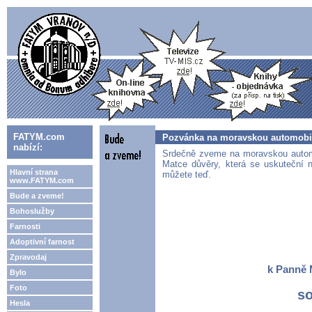
FATYM.com
Pozvánka na moravskou automobil
nabízí:
Srdečně zveme na moravskou automo
Matce důvěry, která se uskuteční 
Hlavní strana
můžete teď.
www.FATYM.com
Bude a zveme!
Bohoslužby
Farnosti
Adoptivní farnost
Zpravodaj
k Panně 
Bylo
Foto
so
Hesla