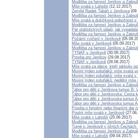
Modlitba za farnost Jeníkov a Zabru
Mše svatá v Lahošti
(12.12.2017)
Zemřel Radek Tabáň z Jeníkova
(09.
Modlitba za farnost Jeníkov a Zabru
Mše svatá a dušičková pobožnost v
Modlitba za farnost Jeníkov a Zabru
Pár statistických údajů, jak vypada
Modlitba za farnost Jeníkov a Zabru
Požární cvičení v Jeníkově
(05.09.2
Mše svatá v Jeníkově
(05.09.2017)
Modlitba za farnost Jeníkov a Zabru
TYNAF v Jeníkově
(30.08.2017)
Prosba pro Jeníkov
(29.08.2017)
TYNAF v Jeníkově
(28.08.2017)
Mše svatá za dárce, kteří jakkoliv po
Misijní týden soluňáků: mše svatá v
Misijní týden soluňáků: mše svatá 
Misijní týden soluňáků: nedělní mše
Modlitba za farnost Jeníkov a Zabru
Tábor pro děti z Jeníkova turnus B: 
Tábor pro děti z Jeníkovska: Cesta k
Tábor pro děti z Jeníkovska turnus A
Tábor pro děti z Jeníkovska turnus A
Prosba o hmotný nebo finanční dar na
Poutní mše svatá v Jeníkově
(27.06
Mše svatá v Lahošti
(25.06.2017)
Modlitba za farnost Jeníkov a Zabru
Turné o Jeníkově v jižních Čechách 
Modlitba za farnost Jeníkov a Zabru
Mše svatá v Lahošti
(09.04.2017)