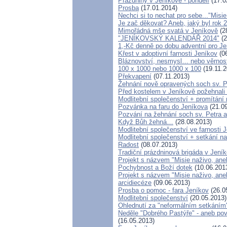
Prázdniny v Jeníkově - pondělí
(17.0
Prosba
(17.01.2014)
Nechci si to nechat pro sebe..."Misi
Je zač děkovat? Aneb, jaký byl rok 2
Mimořádná mše svatá v Jeníkově
(2
"JENÍKOVSKÝ KALENDÁŘ 2014"
(2
1,-Kč denně po dobu adventní pro J
Křest v adoptivní farnosti Jeníkov
(06
Bláznovství, nesmysl… nebo věrnos
100 x 1000 nebo 1000 x 100
(19.11.2
Překvapení
(07.11.2013)
Žehnání nově opravených soch sv. P
Před kostelem v Jeníkově požehnal
Modlitební společenství + promítání 
Pozvánka na faru do Jeníkova
(21.09
Pozvání na žehnání soch sv. Petra 
Když Bůh žehná…
(28.08.2013)
Modlitební společenství ve farnosti 
Modlitební společenství + setkání na
Radost
(08.07.2013)
Tradiční prázdninová brigáda v Jení
Projekt s názvem "Misie naživo, aneb
Pochybnost a Boží dotek
(10.06.201
Projekt s názvem "Misie naživo, ane
arcidiecéze
(09.06.2013)
Prosba o pomoc - fara Jeníkov
(26.0
Modlitební společenství
(20.05.2013)
Ohlednutí za "neformálním setkáním
Neděle "Dobrého Pastýře" - aneb pov
(16.05.2013)