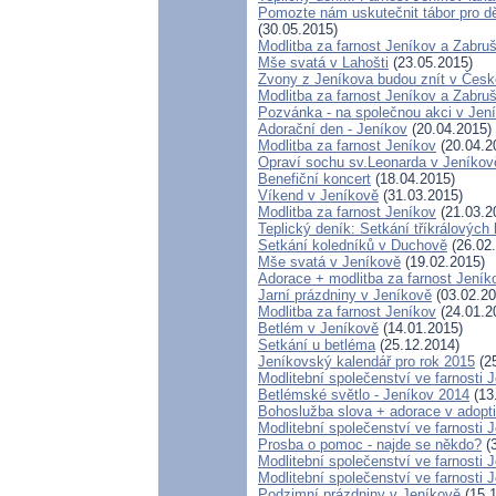
Pomozte nám uskutečnit tábor pro dět
(30.05.2015)
Modlitba za farnost Jeníkov a Zabru
Mše svatá v Lahošti
(23.05.2015)
Zvony z Jeníkova budou znít v Čes
Modlitba za farnost Jeníkov a Zabru
Pozvánka - na společnou akci v Jen
Adorační den - Jeníkov
(20.04.2015)
Modlitba za farnost Jeníkov
(20.04.2
Opraví sochu sv.Leonarda v Jeníkov
Benefiční koncert
(18.04.2015)
Víkend v Jeníkově
(31.03.2015)
Modlitba za farnost Jeníkov
(21.03.2
Teplický deník: Setkání tříkrálovýc
Setkání koledníků v Duchově
(26.02
Mše svatá v Jeníkově
(19.02.2015)
Adorace + modlitba za farnost Jen
Jarní prázdniny v Jeníkově
(03.02.20
Modlitba za farnost Jeníkov
(24.01.2
Betlém v Jeníkově
(14.01.2015)
Setkání u betléma
(25.12.2014)
Jeníkovský kalendář pro rok 2015
(25
Modlitební společenství ve farnosti 
Betlémské světlo - Jeníkov 2014
(13
Bohoslužba slova + adorace v adopti
Modlitební společenství ve farnosti 
Prosba o pomoc - najde se někdo?
(3
Modlitební společenství ve farnosti 
Modlitební společenství ve farnosti 
Podzimní prázdniny v Jeníkově
(15.1