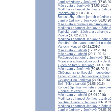
Jarní prázdniny v Jeníkově
(17.03.20
Mše svatá v Jeníkově
(14.03.2017)
Modlitba za farnost Jeníkov a Zabru
Poděkování
(11.03.2017)
Bohoslužby během jarních prázdnin 
Jarní prázdniny v Jeníkově
(06.03.20
Mše svatá a příprava na biřmování 
Modlitba za farnost Jeníkov a Zabruš
Teplický deník: Záchrana varhan je z
Prosba
(08.02.2017)
Modlitba za farnost Jeníkov a Zabru
Vánoční mše svatá a setkání u betl
Vánoční koncert
(24.12.2016)
Mše svatá v Lahošti
(12.12.2016)
Mše svatá v Lahošti
(20.11.2016)
Potáborové setkání v Jeníkově
(16.1
Moravská automobilová pouť v Jení
Týden na faře v Jeníkově
(13.09.201
Mše svatá v Jeníkově
(30.08.2016)
Ohlédnutí za jeníkovským superdne
Tábor pro děti z Jeníkovska: sobota
Cyklopouť do Jeníkova
(24.06.2016)
Boží Tělo v Lahošti
(01.06.2016)
Koncert Spirituál kvintetu v Jeníkově
Z dopisu z vězení...
(04.05.2016)
Mše svatá v Lahošti
(26.04.2016)
Modlitba za farnost Jeníkov a Zabru
Spirituál Kvintet v Jeníkově
(06.04.2
Modlitba za farnost Jeníkov a Zabru
Jarní prázdniny v Jeníkově
(06.03.20