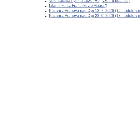
::
Velehradská hymna 2026 (Hej, vzhůru poutníci)
::
Litanie ke sv. Františkovi z Assisi ()
::
Kázání z Vranova nad Dyjí 12. 7. 2026 (15. neděle v 
::
Kázání z Vranova nad Dyjí 28. 6. 2026 (13. neděle v 