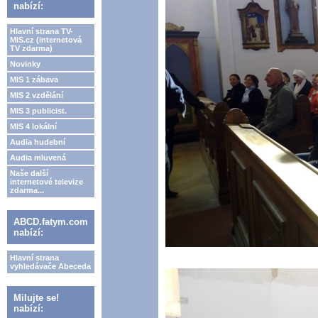
nabízí:
Hlavní strana TV-
MIS.cz (internetová
TV zdarma)
Novinky
MIS 1 zábava
MIS 2 vzdělání
MIS 3 publicist.
MIS 4 lokální
Audia hudební
Audia mluvená
Naše další
internetové televize
zdarma...
ABCD.fatym.com
nabízí:
Hlavní strana
vyhledávače Abeceda
Milujte se!
nabízí: