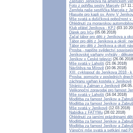
Zástupci Jeníkova na americkém vel
Foto z pohřbu sestry Marcely
(17.11.
Zemřela naše sestřička Marcela z J
Hlasujte pro kapli sv. Anny V Jeníko
Mše svatá a dušičková pobožnost v
Ohlédnutí za moravskou automobilov
Klub přátel Jeníkova - KPJ
(03.10.20
Dárek pro Irču
(05.08.2018)
Začal tábor pro děti z Jeníkova a oko
Tábor pro děti z Jeníkova a okolí: ne
Tábor pro děti z Jeníkova a okolí ná
Prosba - napište svědectví souvisej
Jeníkovské varhany vyhrály - děkuje
Jeníkov v České televizi
(26.06.2018
Mše svatá v Lahošti
(21.06.2018)
Návštěva na Mírově
(10.06.2018)
XIII. cyklopouť do Jeníkova 2018 - 
Prosba: pomozte v posledních dnech 
záchranu varhan kostela v Jeníkově
Stráníci a Žalman v Jeníkově
(04.05
Velikonoční zpravodaj pro farnost J
Mše svatá v Lahošti
(16.04.2018)
Modlitba za farnost Jeníkov a Zabru
Modlitba za farnost Jeníkov a Zabru
Mše svatá v Jeníkově
(12.03.2018)
Nabídka z FATYMu
(28.02.2018)
Ohlédnutí za jarními prázdninami dět
Modlitba za farnost Jeníkov a Zabru
Modlitba za farnost Jeníkov a Zabru
Vánoční mše svatá a setkání nad P