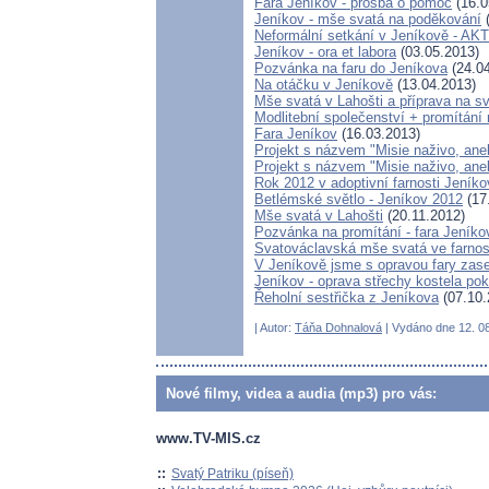
Fara Jeníkov - prosba o pomoc
(16.0
Jeníkov - mše svatá na poděkování
(
Neformální setkání v Jeníkově - 
Jeníkov - ora et labora
(03.05.2013)
Pozvánka na faru do Jeníkova
(24.04
Na otáčku v Jeníkově
(13.04.2013)
Mše svatá v Lahošti a příprava na sv
Modlitební společenství + promítání 
Fara Jeníkov
(16.03.2013)
Projekt s názvem "Misie naživo, aneb
Projekt s názvem "Misie naživo, ane
Rok 2012 v adoptivní farnosti Jeníko
Betlémské světlo - Jeníkov 2012
(17
Mše svatá v Lahošti
(20.11.2012)
Pozvánka na promítání - fara Jeníko
Svatováclavská mše svatá ve farnos
V Jeníkově jsme s opravou fary zase 
Jeníkov - oprava střechy kostela pok
Řeholní sestřička z Jeníkova
(07.10.
| Autor:
Táňa Dohnalová
| Vydáno dne 12. 08
Nové filmy, videa a audia (mp3) pro vás:
www.TV-MIS.cz
::
Svatý Patriku (píseň)