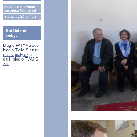
Hlavní strana webu
časopisu Milujte se!
Archiv vyšlých čísel
Spřátelené
weby:
Blog o FATYMu
zde
,
blog o TV-MIS.cz
tv-
mis.signaly.cz
a
další blog o TV-MIS
zde
.