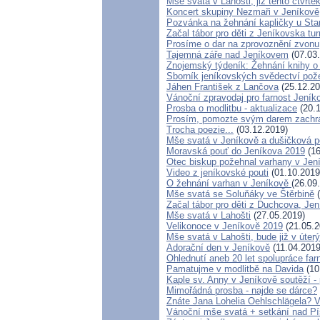
Mše svatá v Lahošti, již tento čtvrte
Koncert skupiny Nezmaři v Jeníkově
Pozvánka na žehnání kapličky u Star
Začal tábor pro děti z Jeníkovska tu
Prosíme o dar na zprovoznění zvonu
Tajemná záře nad Jeníkovem
(07.03
Znojemský týdeník: Žehnání knihy o
Sborník jeníkovských svědectví po
Jáhen František z Lančova
(25.12.20
Vánoční zpravodaj pro farnost Jení
Prosba o modlitbu - aktualizace
(20.1
Prosím, pomozte svým darem zachrán
Trocha poezie...
(03.12.2019)
Mše svatá v Jeníkově a dušičková p
Moravská pouť do Jeníkova 2019
(16
Otec biskup požehnal varhany v Jen
Video z jeníkovské pouti
(01.10.2019
O žehnání varhan v Jeníkově
(26.09
Mše svatá se Soluňáky ve Štěrbině
(
Začal tábor pro děti z Duchcova, Jen
Mše svatá v Lahošti
(27.05.2019)
Velikonoce v Jeníkově 2019
(21.05.2
Mše svatá v Lahošti, bude již v úterý
Adorační den v Jeníkově
(11.04.2019
Ohlednutí aneb 20 let spolupráce fa
Pamatujme v modlitbě na Davida
(10
Kaple sv. Anny v Jeníkově soutěží 
Mimořádná prosba - najde se dárce?
Znáte Jana Lohelia Oehlschlägela? 
Vánoční mše svatá + setkání nad P