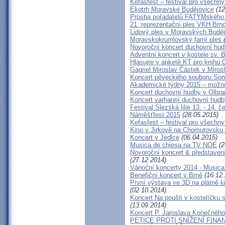
Kefasfest – festival pro všechn
Ekotrh Moravské Budějovice
(12
Prosba pořadatelů FATYMského
21. reprezentační ples VKH Brn
Lidový ples v Moravských Buděj
Moravskokrumlovský farní ples
Novoroční koncert duchovní hud
Adventní koncert v kostele sv. 
Hlasujte v anketě KT pro knihu C
Gagriel Miroslav Částek v Mirosl
Koncert pěveckého souboru Soni
Akademické týdny 2015 – možno
Koncert duchovní hudby v Olbr
Koncert varhanní duchovní hudb
Festival Slezská lilie 13. - 14. 
Náměšťfest 2015
(28.05.2015)
Kefasfest – festival pro všechn
Kino v Jirkově na Chomutovsku o
Koncert v Jedlce
(06.04.2015)
Musica de chiesa na TV NOE
(2
Novoroční koncert & představ
(27.12.2014)
Vánoční koncerty 2014 - Musica
Benefiční koncert v Brně
(16.12.
První výstava ve 3D na plátně 
(02.10.2014)
Koncert Na poušti v kostelíčk
(13.09.2014)
Koncert P. Jaroslava Konečnéh
PETICE PROTI SNÍŽENÍ FIN