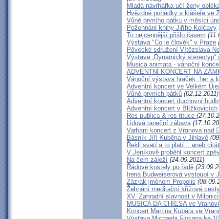
Mladá návrhářka učí ženy obléka
Hvězdné pohádky v klášeře ve Z
Vůně prvního pátku v měsíci ún
Požehnání knihy Jiřího Kolčavy
To nejcennější přišlo časem
(11.
Výstava "Co je člověk" v Praze
Pěvecké sdružení Vítězslava N
Výstava „Dynamický stereotyp“ 
Musica animata - vánoční konce
ADVENTNÍ KONCERT NA ZÁM
Vánoční výstava hraček, her a 
Adventní koncert ve Velkém Új
Vůně prvních pátků
(02.12.2011)
Adventní koncert duchovní hud
Adventní koncert v Blížkovicích
Res publica & res tituce
(27.10.
Lidová taneční zábava
(17.10.20
Varhaní koncert z Vranova nad D
Básník Jiří Kuběna v Jihlavě
(08
Řekli svatí a to platí... aneb cit
V Jeníkově proběhl koncert zpě
Na čem záleží
(24.09.2011)
Řádové kostely po řadě
(23.09.2
Irena Budweiserová vystoupí v 
Zázrak jménem Propolis
(08.09.
Žehnání meditační křížové cest
XV. Zahradní slavnost v Milonic
MUSICA DA CHIESA ve Vranově
Koncert Martina Kubáta ve Vran
Výstava Michaela Floriana ke 10