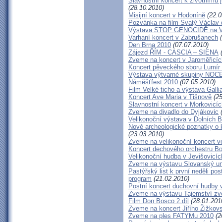
Slavnostní koncert k životnímu 
(28.10.2010)
Misijní koncert v Hodoníně
(22.0
Pozvánka na film Svatý Václav 
Výstava STOP GENOCIDĚ na Vi
Varhaní koncert v Zabrušanech
(
Den Brna 2010
(07.07.2010)
Zájezd ŘÍM - CASCIA – SIENA
(
Zveme na koncert v Jaroměřicí
Koncert pěveckého sboru Lumír
Výstava výtvarné skupiny NOC
Náměšťfest 2010
(07.05.2010)
Film Velké ticho a výstava Gall
Koncert Ave Maria v Tišnově
(25
Slavnostní koncert v Morkovicíc
Zveme na divadlo do Dyjákovic
(
Velikonoční výstava v Dolních B
Nové archeologické poznatky o
(23.03.2010)
Zveme na velikonoční koncert v
Koncert dechového orchestru B
Velikonoční hudba v Jevišovicíc
Zveme na výstavu Slovanský uni
Pastýřský list k první neděli po
program
(21.02.2010)
Postní koncert duchovní hudby 
Zveme na výstavu Tajemství zv
Film Don Bosco 2.díl
(28.01.201
Zveme na koncert Jiřího Žižkov
Zveme na ples FATYMu 2010
(2