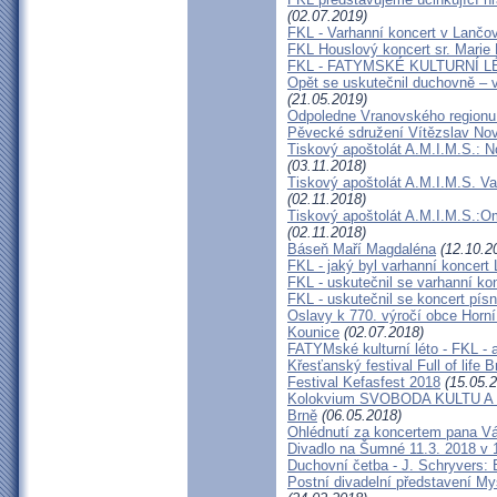
(02.07.2019)
FKL - Varhanní koncert v Lančo
FKL Houslový koncert sr. Mari
FKL - FATYMSKÉ KULTURNÍ L
Opět se uskutečnil duchovně – 
(21.05.2019)
Odpoledne Vranovského regionu
Pěvecké sdružení Vítězslav No
Tiskový apoštolát A.M.I.M.S.: N
(03.11.2018)
Tiskový apoštolát A.M.I.M.S. Vař
(02.11.2018)
Tiskový apoštolát A.M.I.M.S.:
(02.11.2018)
Báseň Maří Magdaléna
(12.10.2
FKL - jaký byl varhanní koncert
FKL - uskutečnil se varhanní ko
FKL - uskutečnil se koncert pí
Oslavy k 770. výročí obce Horní
Kounice
(02.07.2018)
FATYMské kulturní léto - FKL - 
Křesťanský festival Full of life 
Festival Kefasfest 2018
(15.05.2
Kolokvium SVOBODA KULTU A
Brně
(06.05.2018)
Ohlédnutí za koncertem pana Vá
Divadlo na Šumné 11.3. 2018 v 
Duchovní četba - J. Schryvers: 
Postní divadelní představení My