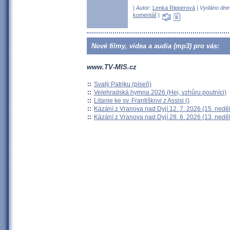
| Autor:
Lenka Ripperová
| Vydáno dne 
komentář
|
Nové filmy, videa a audia (mp3) pro vás:
www.TV-MIS.cz
::
Svatý Patriku (píseň)
::
Velehradská hymna 2026 (Hej, vzhůru poutníci)
::
Litanie ke sv. Františkovi z Assisi ()
::
Kázání z Vranova nad Dyjí 12. 7. 2026 (15. nedě
::
Kázání z Vranova nad Dyjí 28. 6. 2026 (13. nedě