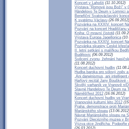
Koncert v Lahošti
(11.10.2012)
Výstava "Romové jsou Boží" v 
Händelovo Te Deum v Lomnici a 
Benefiční Svatováclavský konce
K svatému Václavu
(26.09.2012
Pozvánka na XXXIV. koncert Na
Pozvání na koncert Hradišťanu 
Kniha: O mravní čistotě
(11.09.2
Výstava Europa Jagellonica
(10.
Pozvánka na XXXIV. koncert Na
Pozvánka skupiny České křesťa
II. letní setkání s malířkou Be
Budějovic
(06.09.2012)
Svěcení zvonu, žehnání hasičsk
(11.08.2012)
Koncert duchovní hudby
(11.08.
Hudba baroka pro sólový zpěv 
„Ani darwinismus, ani intelligent 
Harfový recitál Jany Bouškové 
Skvělý varhaník ve Vranově n/D
Slavné Handelovo Te Deum na T
Náměšťfest 2012
(16.06.2012)
Koncert duchovní hudby ve Vran
Vranovské kulturní léto 2012
(15
Praha: demonstrace proti Mariá
Mariánského sloupu
(13.06.2012
Návrat Mariánského sloupu na 
Pozvání Diecézního muzea v B
Výzva otce Jindřicha: Podpořte
(26.03.2012)