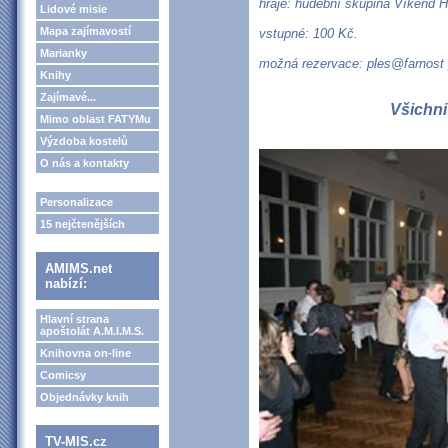
hraje: hudební skupina Víkend H
Lidové misie
Mapa zajímavostí
vstupné: 100 Kč.
Marianky
možná rezervace: ples@farnost 
Knihy
Zajímavé...
Všichni
Mimo oblast FATYMu
Výzdoba kostelů
O nás a kontakty
Personalizace
15 nejčtenějších
AMIMS.net
nabízí:
Hlavní strana
apoštolát A.M.I.M.S.
Knihovna on-line
Comicsy
Objednávky knih
TV-MIS.cz