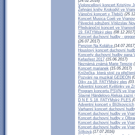
(24.02.2018)
Violoncellový koncert Kristýny 
Žehnání knihy Krokodýl ve Vran
Vánoční koncert v Třebíči
(25.12
Koncert Musica Coeli ve Vranov
Pěvecké sdružení Vítězslav No
Předvánoční koncert ve Vranově
19. FATYMský ples
(08.12.2017
Koncert duchovní hudby - gregor
(26.07.2017)
Penzion Na Kolářce
(14.07.2017
Houslový koncert duchovní hud
Koncerty duchovní hudby pana V
Kefasfest 2017
(15.06.2017)
Neznámá známá Marie Terezie
(
Koncert marianek
(15.05.2017)
Knížečka, která stojí za přečten
Pozvání na muzikál GEDEÓN
(0
Díky za 18. FATYMský ples
(03.
Adventní koncert Květinky ve Z
Program koncertu PSVN ve Vran
Slavné Händelovo Aleluja zazní 
D N E S 18. FATYMský PLES
(
Adventní koncert v Blížkovicích
Varhanní koncert duchovní hudb
Koncert duchovní hudby ve Vran
Koncert duchovní hudby v Olbra
Koncert duchovní hudby ve Vran
Koncert duchovní hudby ve Vran
Sítková
(17.07.2016)