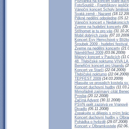
Pozvánka na koncert staré duch
FotoSoutěž - Františkovy jesličk
Vánoční koncert Scholy brněns
Svatá země - Nazaret
(18.12.20
Pěkné nedělní odpoledne
(15.12
Vánoční koncert v Nedakonicích
Zveme na hudební koncerty
(09.
Střihomet je tu pro vás
(31.10.20
Mobil dobrých zpráv
(07.10.2009
Koncert Evy Henychové v Blížk
Šroubek 2009 - hudební festival
Zveme na nedělní koncerty
(21.
Náměšťfest 2009
(03.06.2009)
Májový koncert v Pavlicích
(11.
48. Třebíčské nokturno VIVA L
Benefiční koncert pro Ugandu
(2
Koncert ve Starči
(22.04.2009)
Třebíčské nokturno
(22.04.2009)
TEPFEST 2009
(14.03.2009)
Hlasujte ve prospěch kostela sv
Koncert duchovní hudby
(11.03.
Mimořádně zajímavý citát Bened
Prosba
(20.12.2008)
Začíná Advent
(30.11.2008)
PSVN opět zazpívá ve Vranově
Divadlo
(05.11.2008)
Zopakujte si dějepis s mým brác
Koncert duchovní hudby v Olbr
Pohádka o hvězdě
(29.07.2008)
Koncert v Olbramkostele
(02.06.