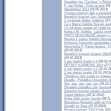
Divadelní hra "Zacheus" v Břež
P. Jan Peňáz - Pojď na pouť
(05
Náměšťfest 2013
(19.05.2013)
Výstava starých rádií a fotograf
Benefiční koncert Sisy Sklovsk
Z myšlenek Matky Vojtěchy
(23.
Co o Matce Vojtěše říká její spo
Co mě dnes zaujalo při četbě kn
Kniha o M. Vojtěše - Láska smrt
PROTI NESVOBODĚ slovem a 
Novéna k matce Vojtěše Hasma
Knihovna Tiskového apoštolátu 
Nová kniha P. Pavla Hověze - P
(20.02.2013)
Benefiční koncert skupiny OBOR
(19.02.2013)
Z mé vlastní tvorby č.4
(09.02.2
DĚTSKÝ KARNEVAL 2013
(27.
Z mé vlastní tvorby č.2
(11.01.2
Z mé vlastní tvorby
(11.01.2013)
Tříkrálová mše svatá ve Vrano
Divadlo - Pohádka o kouzelné rů
Sex, sex, sex, sex, sex
(18.12.
Divadelní pohádka Lídy Vasilové
Adventní koncert vokální skupin
České hřbitovy
(22.11.2012)
Kniha Útěk sestry Cecílie
(08.11
Mozartovo Requiem opět na Vys
Divadlo ve Slupi
(21.10.2012)
Říjnový koncert "FESTIVAL BR