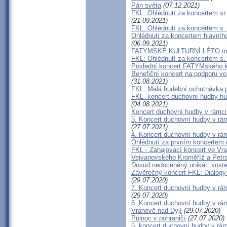
Pán světa
(07.12.2021)
FKL: Ohlédnutí za koncertem sr
(21.09.2021)
FKL: Ohlédnutí za koncertem s.
Ohlédnutí za koncertem hlavníh
(06.09.2021)
FATYMSKÉ KULTURNÍ LÉTO má 
FKL: Ohlédnutí za koncertem s.
Poslední koncert FATYMského ku
Benefiční koncert na podporu vo
(31.08.2021)
FKL: Malá hudební ochutnávka p
FKL- koncert duchovní hudby hu
(04.08.2021)
Koncert duchovní hudby v rámci
5. Koncert duchovní hudby v rá
(27.07.2021)
4. Koncert duchovní hudby v rá
Ohlédnutí za prvním koncertem
FKL - Zahajovací koncert ve Vra
Vejvanovského Kroměříž a Pet
Dosud nedoceněný unikát: koste
Závěrečný koncert FKL: Dialogy 
(29.07.2020)
7. Koncert duchovní hudby v rá
(29.07.2020)
6. Koncert duchovní hudby v rá
Vranově nad Dyjí
(29.07.2020)
Půlnoc v pohraničí
(27.07.2020)
5. koncert duchovní hudby v rá