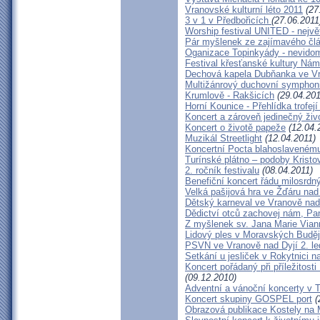
Vranovské kulturní léto 2011
(27
3 v 1 v Předbořicích
(27.06.2011
Worship festival UNITED - největ
Pár myšlenek ze zajímavého čl
Oganizace Topinkyády - nevid
Festival křesťanské kultury Nám
Dechová kapela Dubňanka ve Vr
Multižánrový duchovní symphoni
Krumlově - Rakšicích
(29.04.201
Horní Kounice - Přehlídka trofejí
Koncert a zároveň jedinečný živ
Koncert o životě papeže
(12.04.
Muzikál Streetlight
(12.04.2011)
Koncertní Pocta blahoslavenému
Turínské plátno – podoby Kristo
2. ročník festivalu
(08.04.2011)
Benefiční koncert řádu milosrdn
Velká pašijová hra ve Žďáru na
Dětský karneval ve Vranově nad
Dědictví otců zachovej nám, P
Z myšlenek sv. Jana Marie Via
Lidový ples v Moravských Buděj
PSVN ve Vranově nad Dyjí 2. le
Setkání u jesliček v Rokytnici 
Koncert pořádaný při příležitos
(09.12.2010)
Adventní a vánoční koncerty v Tř
Koncert skupiny GOSPEL port
(
Obrazová publikace Kostely na