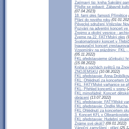
Zajímavý tip: kniha Sakrální pa
Přijďte se pobavit: Zábavně kult
(07.04.2023)
18. farní ples farnosti Přímětice
Přání do nového roku
(01.01.202
Pěvecké sdružení Vítězslav Nov
Pozvání na adventní koncert ve
Znojmo a okolní vesnice - arch
Zveme na 22. FATYMský ples
(1
Svatomartinský koncert v Třebíč
Inaugurační koncert zrestaurova
Vzpomínky na prázdniny: FKL - 
(05.11.2022)
FKL představujeme účinkující h
(15.08.2022)
Kniha o sochách světců na 
ZNOJEMSKU
(10.08.2022)
FKL představuje: Anna Drobílko
FKL: Ohlédnutí za koncertem O
FKL: FATYMské varhanice se př
FKL- Přehled koncertů v srpnu
(
FKL mimořádně: Koncert dětskéh
obrácení
(13.07.2022)
FKL představuje: FATYMské var
FKL představuje: Ondřej Mucha,
FKL Ohlédnutí za koncertem sk
3. Koncert KFL v Olbramkostele
FKL představuje: Hudební skupi
Známe své okolí?
(09.01.2022)
Vánoční zamyšlení - přání
(25.1