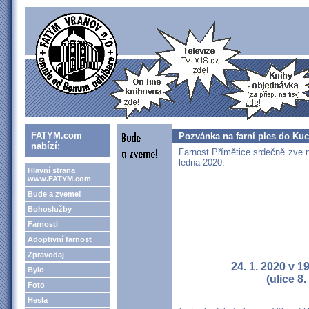
FATYM.com
Pozvánka na farní ples do Ku
nabízí:
Farnost Přímětice srdečně zve na
ledna 2020.
Hlavní strana
www.FATYM.com
Bude a zveme!
Bohoslužby
Farnosti
Adoptivní farnost
Zpravodaj
24. 1. 2020 v 
Bylo
(ulice 8
Foto
Hesla