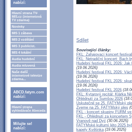
nabízí:
Hlavní strana TV-
MIS.cz (internetová
TV zdarma)
Novinky
MIS 1 zábava
MIS 2 vzdělání
Sdílet
MIS 3 publicist.
Související články:
MIS 4 lokální
FKL: Zahajovací koncert festiva
FKL: Netradiční koncert: Bach 
Audia hudební
Hudební festival FKL 2026: Jak 
Audia mluvená
(19.06.2026)
Hudební festival FKL 2026: Václ
Naše další
internetové televize
(19.06.2026)
zdarma...
Hudební festival FKL 2026: sku
(19.06.2026)
Hudební festival FKL 2026
(18.0
ABCD.fatym.com
FKL: Kytarový recitál: Klárka 
nabízí:
Ohlédnutí za Šumšou 2026
(18.
Uskutečnil se 25. FATYMský pl
Hlavní strana
Zveme na 25. FATYMský ples
(0
vyhledávače Abeceda
FKL - koncert skupiny FURM ve
FKL - Ohlédnutí za koncertem 
Vranově nad Dyjí
(30.06.2025)
Milujte se!
FATYMské kulturní léto 2025 by
nabízí:
kapely Květinka
(19.06.2025)