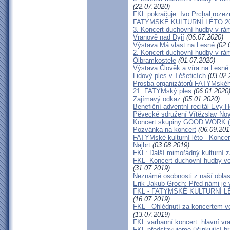
(22.07.2020)
FKL pokračuje: Ivo Prchal roze
FATYMSKÉ KULTURNÍ LÉTO 202
3. Koncert duchovní hudby v r
Vranově nad Dyjí
(06.07.2020)
Výstava Má vlast na Lesné
(02.
2. Koncert duchovní hudby v r
Olbramkostele
(01.07.2020)
Výstava Člověk a víra na Lesné
Lidový ples v Těšeticích
(03.02.
Prosba organizátorů FATYMskéh
21. FATYMský ples
(06.01.2020
Zajímavý odkaz
(05.01.2020)
Benefiční adventní recitál Evy
Pěvecké sdružení Vítězslav Nov
Koncert skupiny GOOD WORK (
Pozvánka na koncert
(06.09.201
FATYMské kulturní léto - Koncert
Najbrt
(03.08.2019)
FKL: Další mimořádný kulturní 
FKL- Koncert duchovní hudby ve 
(31.07.2019)
Neznámé osobnosti z naší oblast
Erik Jakub Groch: Před námi je 
FKL - FATYMSKÉ KULTURNÍ LÉT
(16.07.2019)
FKL - Ohlédnutí za koncertem ve
(13.07.2019)
FKL varhanní koncert: hlavní vr
FKL představujeme účinkující h