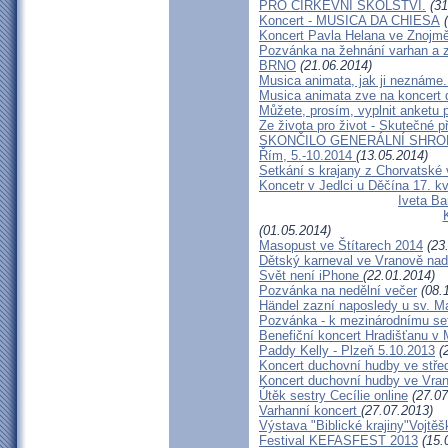
PRO CÍRKEVNÍ ŠKOLSTVÍ.
(31
Koncert - MUSICA DA CHIESA
(
Koncert Pavla Helana ve Znojm
Pozvánka na žehnání varhan a 
BRNO
(21.06.2014)
Musica animata, jak ji neznáme.
Musica animata zve na koncert
Můžete, prosím, vyplnit anketu 
Ze života pro život - Skutečné p
SKONČILO GENERÁLNÍ SHROM
Řím, 5.-10.2014
(13.05.2014)
Setkání s krajany z Chorvatské
Koncetr v Jedlci u Děčína 17. k
Iveta Ba
(01.05.2014)
Masopust ve Štítarech 2014
(23
Dětský karneval ve Vranově nad
Svět není iPhone
(22.01.2014)
Pozvánka na nedělní večer
(08.
Händel zazní naposledy u sv. Mar
Pozvánka - k mezinárodnímu se
Benefiční koncert Hradišťanu v 
Paddy Kelly - Plzeň 5.10.2013
(2
Koncert duchovní hudby ve střed
Koncert duchovní hudby ve Vran
Útěk sestry Cecílie online
(27.07
Varhanní koncert
(27.07.2013)
Výstava "Biblické krajiny"Vojtě
Festival KEFASFEST 2013
(15.