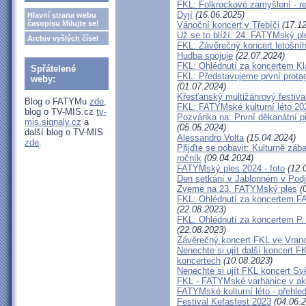
FKL: Folkrockové zamyšlení - r
Dyjí
(16.06.2025)
Hlavní strana webu
časopisu Milujte se!
Vánoční koncert v Třebíči
(17.12
Už se to blíží: 24. FATYMský p
Archiv vyšlých čísel
FKL: Závěrečný koncert letošníh
Hudba spojuje
(22.07.2024)
FKL: Ohlédnutí za koncertem K
Spřátelené
FKL: Představujeme první protag
weby:
(01.07.2024)
Křesťanský multižánrový festi
Blog o FATYMu
zde
,
FKL: FATYMské kulturní léto 202
blog o TV-MIS.cz
tv-
Pozvánka na: První děkanátní 
mis.signaly.cz
a
(05.05.2024)
další blog o TV-MIS
Alessandro Volta
(15.04.2024)
zde
.
Přijďte se pobavit: Kulturně záb
ročník
(09.04.2024)
FATYMský ples 2024 - foto
(12.
Den setkání v Jablonném v Podj
Zveme na 23. FATYMský ples
(0
FKL: Ohlédnutí za koncertem F
(22.08.2023)
FKL: Ohlédnutí za koncertem P.
(22.08.2023)
Závěrečný koncert FKL ve Vran
Nenechte si ujít další koncert F
koncertech
(10.08.2023)
Nenechte si ujít FKL koncert Sv
FKL - FATYMské varhanice v akci
FATYMské kulturní léto - přehle
Festival Kefasfest 2023
(04.06.2