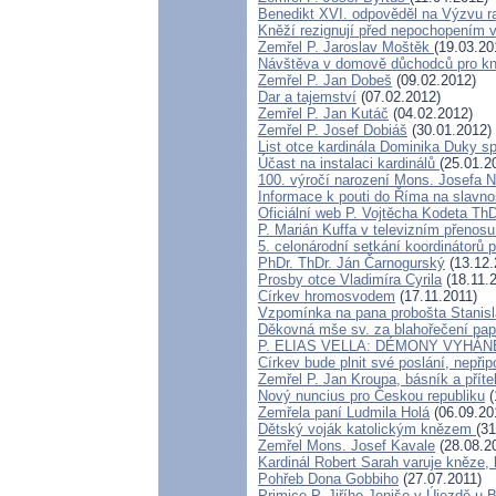
Benedikt XVI. odpověděl na Výzvu r
Kněží rezignují před nepochopením 
Zemřel P. Jaroslav Moštěk
(19.03.20
Návštěva v domově důchodců pro k
Zemřel P. Jan Dobeš
(09.02.2012)
Dar a tajemství
(07.02.2012)
Zemřel P. Jan Kutáč
(04.02.2012)
Zemřel P. Josef Dobiáš
(30.01.2012)
List otce kardinála Dominika Duky 
Účast na instalaci kardinálů
(25.01.2
100. výročí narození Mons. Josefa N
Informace k pouti do Říma na slavn
Oficiální web P. Vojtěcha Kodeta Th
P. Marián Kuffa v televizním přenosu
5. celonárodní setkání koordinátorů 
PhDr. ThDr. Ján Čarnogurský
(13.12.
Prosby otce Vladimíra Cyrila
(18.11.
Církev hromosvodem
(17.11.2011)
Vzpomínka na pana probošta Stanis
Děkovná mše sv. za blahořečení pape
P. ELIAS VELLA: DÉMONY VYHÁN
Církev bude plnit své poslání, nepři
Zemřel P. Jan Kroupa, básník a příte
Nový nuncius pro Českou republiku
(
Zemřela paní Ludmila Holá
(06.09.20
Dětský voják katolickým knězem
(31
Zemřel Mons. Josef Kavale
(28.08.2
Kardinál Robert Sarah varuje kněze, 
Pohřeb Dona Gobbiho
(27.07.2011)
Primice P. Jiřího Jeniše v Újezdě u 