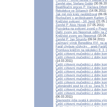
Zemřel otec Stefano Gobbi
(30.06.20
Beatifikační proces P. Václava Drbo
Rekolekce ve Štítarech
(14.06.2011)
Jak mě můj kněz neobtěžoval
(06.06
Rozloučení s arcibiskupem Karlem
Kněžské svěcení - Jiří Jeniš
(21.05.
Zemřel P. Alois Honek
(17.05.2011)
Pozvánka na svěcení zvonů v Praze
Další zvony pro Nepomuk odlity na Z
Kněžské zvony pro Nepomuk
(15.04.
Zemřel P. Jan Štrumfa
(09.04.2011)
Zajímavý výrok Benedikta XVI. na a
Farář chybuje vždycky... aneb Far
Promluva kněžím na rekolekci 8. 3. 
Čeští církevní mučedníci z doby kom
Čeští církevní mučedníci z doby kom
(14.03.2011)
Čeští církevní mučedníci z doby komu
Čeští církevní mučedníci z doby komu
Čeští církevní mučedníci z doby kom
Čeští církevní mučedníci z doby kom
Čeští církevní mučedníci z doby komu
Čeští církevní mučedníci z doby komu
Celonárodní pout ke cti sv. Jana N.
Čeští církevní mučedníci z doby komu
Čeští církevní mučedníci z doby kom
(06.03.2011)
Slavnostní mše svatá k prvnímu výro
Čeští církevní mučedníci z doby kom