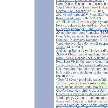
Osobnost: P. Emanuel Tocháček
(15
Karol Dučák: Dialog s nekřesťany a 
Svatá Veronika Giuliani varuje kněz
Povolání ke kněžství
(17.12.2017)
100. výročí narození P. Františka A
Kněz (poděkování)
(16.09.2017)
Jiří Mikulášek: A za rok přijde vynada
Fotky z oslavy 20 let kněžství otce 
65. výročí popravy P. Jana Buly - f
20 let jáhenství otce Františka
(24.05
Otec Milan oslaví 20 let svého kněžs
Primice - P. Jaroslav Kolbaba
(17.05
Vzpomínkové akce 65. výročí popravy
vězňů
(14.05.2017)
Arcibiskup Bober vyzval kněze k dův
ŽENA A KNĚZ (zamyšlení ženy žen
Karol Dučák: Celibát kněží v učení 
Fotbalista Philip Mulryne je jáhnem
16. výročí smrti fra Slavka Barbarić
Dokumentární film Jako bychom dnes
P. Amorth a jeho duchovní testament
(24.10.2016)
* Zemřel bývalý provinciál salesián
* Přímý přenos zádušní mše svaté v
Nová kniha: Robert Maria Mayer 
Otevření pamětní síně P. Jana Buly 
Exorcista v zácviku se dělí o zážit
V Itálii přibývá žádostí o exorcismus
Ano a rád, i když je to těžké - pocta
Zemřel exorcista páter Gabriel Amort