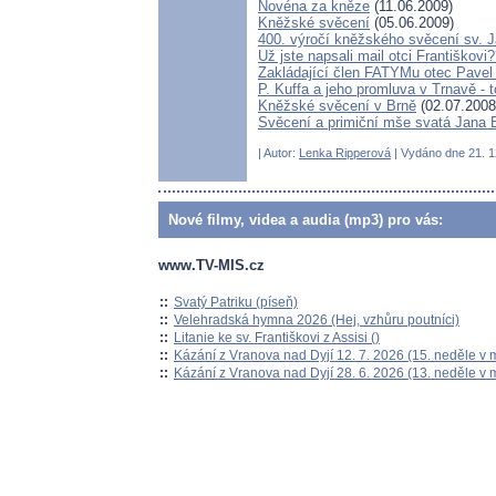
Novéna za kněze
(11.06.2009)
Kněžské svěcení
(05.06.2009)
400. výročí kněžského svěcení sv. 
Už jste napsali mail otci Františkovi
Zakládající člen FATYMu otec Pavel 
P. Kuffa a jeho promluva v Trnavě - to
Kněžské svěcení v Brně
(02.07.2008
Svěcení a primiční mše svatá Jana
| Autor:
Lenka Ripperová
| Vydáno dne 21. 12
Nové filmy, videa a audia (mp3) pro vás:
www.TV-MIS.cz
::
Svatý Patriku (píseň)
::
Velehradská hymna 2026 (Hej, vzhůru poutníci)
::
Litanie ke sv. Františkovi z Assisi ()
::
Kázání z Vranova nad Dyjí 12. 7. 2026 (15. neděle v 
::
Kázání z Vranova nad Dyjí 28. 6. 2026 (13. neděle v 