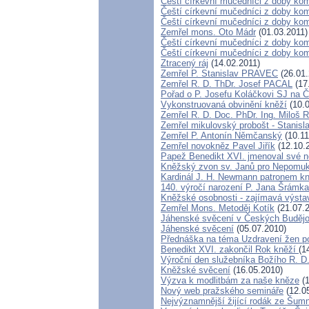
Čeští církevní mučedníci z doby kom
Čeští církevní mučedníci z doby komu
Čeští církevní mučedníci z doby kom
Zemřel mons. Oto Mádr
(01.03.2011)
Čeští církevní mučedníci z doby komu
Čeští církevní mučedníci z doby ko
Ztracený ráj
(14.02.2011)
Zemřel P. Stanislav PRAVEC
(26.01.
Zemřel R. D. ThDr. Josef PACAL
(17
Pořad o P. Josefu Koláčkovi SJ na 
Vykonstruovaná obvinění kněží
(10.0
Zemřel R. D. Doc. PhDr. Ing. Miloš
Zemřel mikulovský probošt - Stanisl
Zemřel P. Antonín Němčanský
(10.11
Zemřel novokněz Pavel Jiřík
(12.10.
Papež Benedikt XVI. jmenoval své 
Kněžský zvon sv. Janů pro Nepomu
Kardinál J. H. Newmann patronem k
140. výročí narození P. Jana Šrámka
Kněžské osobnosti - zajímavá výsta
Zemřel Mons. Metoděj Kotík
(21.07.
Jáhenské svěcení v Českých Budějo
Jáhenské svěcení
(05.07.2010)
Přednáška na téma Uzdravení žen po 
Benedikt XVI. zakončil Rok kněží
(1
Výroční den služebníka Božího R. D
Kněžské svěcení
(16.05.2010)
Výzva k modlitbám za naše kněze
(1
Nový web pražského semináře
(12.0
Nejvýznamnější žijící rodák ze Šum