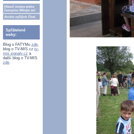
Hlavní strana webu
časopisu Milujte se!
Archiv vyšlých čísel
Spřátelené
weby:
Blog o FATYMu
zde
,
blog o TV-MIS.cz
tv-
mis.signaly.cz
a
další blog o TV-MIS
zde
.