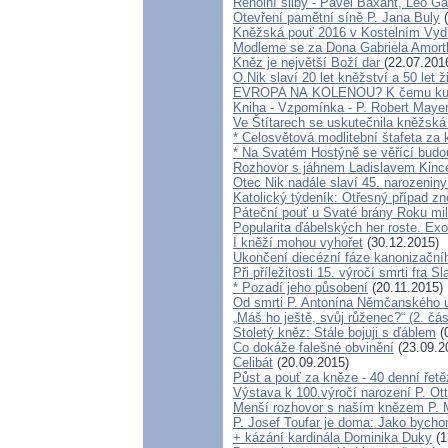
Řeholní sliby - Pavel Baxant, Leo Ga
Otevření pamětní síně P. Jana Buly
(
Kněžská pouť 2016 v Kostelním Vyd
Modleme se za Dona Gabriela Amort
Kněz je největší Boží dar
(22.07.201
O.Nik slaví 20 let kněžství a 50 let ž
EVROPA NA KOLENOU? K čemu kultu
Kniha - Vzpomínka - P. Robert Maye
Ve Štítarech se uskutečnila kněžská
* Celosvětová modlitební štafeta za 
* Na Svatém Hostýně se věřící budo
Rozhovor s jáhnem Ladislavem Kin
Otec Nik nadále slaví 45. narozeniny
Katolický týdeník: Otřesný případ zne
Páteční pouť u Svaté brány Roku mi
Popularita ďábelských her roste. Exor
I kněží mohou vyhořet
(30.12.2015)
Ukončení diecézní fáze kanonizačníh
Při příležitosti 15. výročí smrti fra S
* Pozadí jeho působení
(20.11.2015)
Od smrti P. Antonína Němčanského ub
„Máš ho ještě, svůj růženec?“ (2. čá
Stoletý kněz: Stále bojuji s ďáblem
(
Co dokáže falešné obvinění
(23.09.2
Celibát
(20.09.2015)
Půst a pouť za kněze - 40 denní řet
Výstava k 100.výročí narození P. Ot
Menší rozhovor s naším knězem P.
P. Josef Toufar je doma: Jako bycho
+ kázání kardinála Dominika Duky
(1