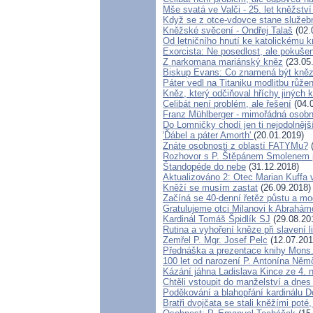
Mše svatá ve Valči - 25. let kněžstv
Když se z otce-vdovce stane služebn
Kněžské svěcení - Ondřej Talaš
(02.
Od letničního hnutí ke katolickému k
Exorcista: Ne posedlost, ale pokuše
Z narkomana mariánský kněz
(23.05
Biskup Evans: Co znamená být kně
Páter vedl na Titaniku modlitbu růže
Kněz, který odčiňoval hříchy jiných 
Celibát není problém, ale řešení
(04.
Franz Mühlberger - mimořádná osobno
Do Lomničky chodí jen ti nejodolnějš
'Ďábel a páter Amorth'
(20.01.2019)
Znáte osobnosti z oblastí FATYMu?
(
Rozhovor s P. Štěpánem Smolenem p
Štandopéde do nebe
(31.12.2018)
Aktualizováno 2: Otec Marian Kuffa 
Kněží se musím zastat
(26.09.2018)
Začíná se 40-denní řetěz půstu a mo
Gratulujeme otci Milanovi k Abrahá
Kardinál Tomáš Špidlík SJ
(29.08.20
Rutina a vyhoření kněze při slavení li
Zemřel P. Mgr. Josef Pelc
(12.07.201
Přednáška a prezentace knihy Mons. 
100 let od narození P. Antonína Ně
Kázání jáhna Ladislava Kince ze 4. 
Chtěli vstoupit do manželství a dnes 
Poděkování a blahopřání kardinálu 
Bratři dvojčata se stali kněžími poté,