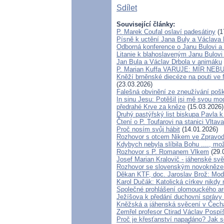
Sdílet
Související články:
P. Marek Coufal oslaví padesátiny
(1
Písně k uctění Jana Buly a Václava 
Odborná konference o Janu Bulovi a 
Litanie k blahoslaveným Janu Bulovi
Jan Bula a Václav Drbola v animáku
P. Marian Kuffa VARUJE: MÍR NEBUD
Kněží brněnské diecéze na pouti ve 
(23.03.2026)
Falešná obvinění ze zneužívání pošk
In sinu Jesu: Potěšil jsi mě svou
předrahé Krve za kněze
(15.03.2026)
Druhý pastýřský list biskupa Pavla k
Čtení o P. Toufarovi na stanici Vltava
Proč nosím svůj hábit
(14.01.2026)
Rozhovor s otcem Nikem ve Zpravod
Kdybych nebyla slíbila Bohu ...., mo
Rozhovor s P. Romanem Vlkem
(29.
Josef Marian Kralovič - jáhenské sv
Rozhovor se slovenským novokněz
Děkan KTF, doc. Jaroslav Brož: Modl
Karol Dučák: Katolická církev nikdy 
Společné prohlášení olomouckého ar
Ježíšova k předání duchovní správy
Kněžská a jáhenská svěcení v Čech
Zemřel profesor Ctirad Václav Pospíš
Proč je křesťanství napadáno? Jak s