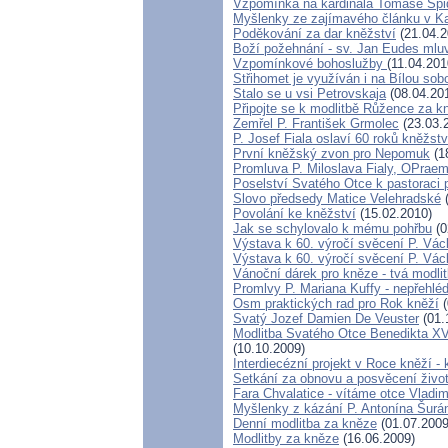
Vzpomínka na kardinála Tomáše Špi
Myšlenky ze zajímavého článku v Ka
Poděkování za dar kněžství
(21.04.2
Boží požehnání - sv. Jan Eudes mlu
Vzpomínkové bohoslužby
(11.04.201
Střihomet je využíván i na Bílou sob
Stalo se u vsi Petrovskaja
(08.04.20
Připojte se k modlitbě Růžence za k
Zemřel P. František Grmolec
(23.03.
P. Josef Fiala oslaví 60 roků kněžstv
První kněžský zvon pro Nepomuk
(1
Promluva P. Miloslava Fialy, OPraem
Poselství Svatého Otce k pastoraci 
Slovo předsedy Matice Velehradské
(
Povolání ke kněžství
(15.02.2010)
Jak se schylovalo k mému pohřbu
(0
Výstava k 60. výročí svěcení P. Vác
Výstava k 60. výročí svěcení P. Vác
Vánoční dárek pro kněze - tvá modli
Promlvy P. Mariana Kuffy - nepřehlé
Osm praktických rad pro Rok kněží
(
Svatý Jozef Damien De Veuster
(01.
Modlitba Svatého Otce Benedikta XV
(10.10.2009)
Interdiecézní projekt v Roce kněží 
Setkání za obnovu a posvěcení život
Fara Chvalatice - vítáme otce Vladim
Myšlenky z kázání P. Antonína Šurá
Denní modlitba za kněze
(01.07.2009
Modlitby za kněze
(16.06.2009)