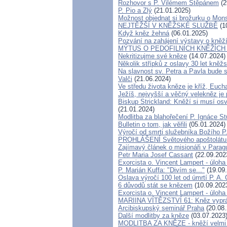
Rozhovor s P. Vilémem Štěpánem
(2
P. Pio a Zlý
(21.01.2025)
Možnost objednat si brožurku o Mons
NEJTĚŽŠÍ V KNĚŽSKÉ SLUŽBĚ
(1
Když kněz žehná
(06.01.2025)
Pozvání na zahájení výstavy o kněží
MÝTUS O PEDOFILNÍCH KNĚŽÍCH - 1
Nekritizujme své kněze
(14.07.2024)
Několik střípků z oslavy 30 let kněž
Na slavnost sv. Petra a Pavla bude 
Valči
(21.06.2024)
Ve středu života kněze je kříž, Euch
Ježíš, nejvyšší a věčný velekněz je
Biskup Strickland: Kněží si musí osvo
(21.01.2024)
Modlitba za blahořečení P. Ignáce 
Bulletin o tom, jak věřili
(05.01.2024)
Výročí od smrti služebníka Božího 
PROHLÁŠENÍ Světového apoštolátu
Zajímavý článek o misionáři v Parag
Petr Maria Josef Cassant
(22.09.202
Exorcista o. Vincent Lampert - úloha 
P. Marián Kuffa: "Divím se..."
(19.09
Oslava výročí 100 let od úmrtí P. A. 
6 důvodů stát se knězem
(10.09.202
Exorcista o. Vincent Lampert - úloha 
MARIINA VÍTĚZSTVÍ 61: Kněz vypráví
Arcibiskupský seminář Praha
(20.08.
Další modlitby za kněze
(03.07.2023
MODLITBA ZA KNĚZE - kněží velmi p