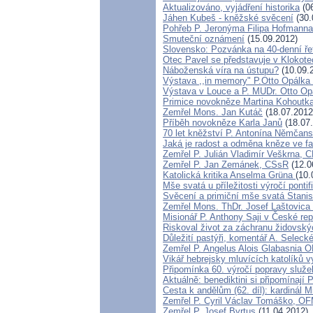
Aktualizováno, vyjádření historika
(06
Jáhen Kubeš - kněžské svěcení
(30.
Pohřeb P. Jeronýma Filipa Hofmanna
Smuteční oznámení
(15.09.2012)
Slovensko: Pozvánka na 40-denní ře
Otec Pavel se představuje v Klokote
Náboženská víra na ústupu?
(10.09.
Výstava ,,in memory" P.Otto Opálka
Výstava v Louce a P. MUDr. Otto Op
Primice novokněze Martina Kohoutk
Zemřel Mons. Jan Kutáč
(18.07.2012
Příběh novokněze Karla Janů
(18.07
70 let kněžství P. Antonína Němčansk
Jaká je radost a odměna kněze ve fa
Zemřel P. Julián Vladimír Veškrna,
Zemřel P. Jan Zemánek, CSsR
(12.0
Katolická kritika Anselma Grüna
(10.
Mše svatá u příležitosti výročí pont
Svěcení a primiční mše svatá Stanis
Zemřel Mons. ThDr. Josef Laštovica
Misionář P. Anthony Saji v České rep
Riskoval život za záchranu židovský
Důležití pastýři, komentář A. Seleck
Zemřel P. Angelus Alois Glabasnia 
Vikář hebrejsky mluvících katolíků v
Připomínka 60. výročí popravy služe
Aktuálně: benediktini si připomínají 
Cesta k andělům (62. díl): kardinál M
Zemřel P. Cyril Václav Tomáško, O
Zemřel P. Josef Byrtus
(11.04.2012)