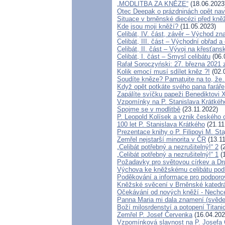
„MODLITBA ZA KNĚZE“
(18.06.2023
Otec Deepak o prázdninách opět na
Situace v brněnské diecézi před kn
Kde jsou moji kněží?
(11.05.2023)
Celibát, IV. část, závěr – Východ zna
Celibát, III. část – Východní obřad a 
Celibát, II. část – Vývoj na křesťa
Celibát, I. část – Smysl celibátu
(06.
Rafał Soroczyński: 27. března 202
Kolik emocí musí sdílet kněz ?!
(02.
Soudíte kněze? Pamatujte na to, ž
Když opět potkáte svého pana faráře
Zapálíte svíčku papeži Benediktovi 
Vzpomínky na P. Stanislava Krátkéh
Spojme se v modlitbě
(23.11.2022)
P. Leopold Kolísek a vznik českého o
100 let P. Stanislava Krátkého
(21.11
Prezentace knihy o P. Filipovi M. Sta
Zemřel nejstarší minorita v ČR
(13.11
„Celibát potřebný a nezrušitelný!“ 2
(2
„Celibát potřebný a nezrušitelný!“ 1
(1
Požadavky pro světovou církev a Dr
Výchova ke kněžskému celibátu podl
Poděkování a informace pro podporo
Kněžské svěcení v Brněnské katedrá
Očekávání od nových kněží - Nechc
Panna Maria mi dala znamení (svěde
Boží milosrdenství a potopení Titani
Zemřel P. Josef Červenka
(16.04.202
Vzpomínková slavnost na P. Josefa