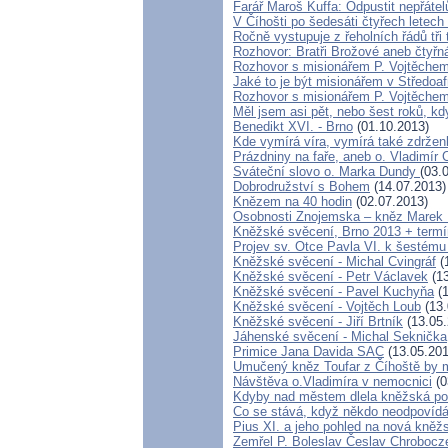
Farář Maroš Kuffa: Odpustit nepřátel
V Číhošti po šedesáti čtyřech letec
Ročně vystupuje z řeholních řádů tři 
Rozhovor: Bratři Brožové aneb čtyřn
Rozhovor s misionářem P. Vojtěchem
Jaké to je být misionářem v Středoaf
Rozhovor s misionářem P. Vojtěchem
Měl jsem asi pět, nebo šest roků, kdy
Benedikt XVI. - Brno
(01.10.2013)
Kde vymírá víra, vymírá také zdrženl
Prázdniny na faře, aneb o. Vladimír 
Sváteční slovo o. Marka Dundy
(03.
Dobrodružství s Bohem
(14.07.2013)
Knězem na 40 hodin
(02.07.2013)
Osobnosti Znojemska – kněz Marek
Kněžské svěcení, Brno 2013 + termí
Projev sv. Otce Pavla VI. k šestém
Kněžské svěcení - Michal Cvingráf
(
Kněžské svěcení - Petr Václavek
(13
Kněžské svěcení - Pavel Kuchyňa
(1
Kněžské svěcení - Vojtěch Loub
(13.
Kněžské svěcení - Jiří Brtník
(13.05.
Jáhenské svěcení - Michal Seknička
Primice Jana Davida SAC
(13.05.201
Umučený kněz Toufar z Číhoště by m
Návštěva o.Vladimíra v nemocnici
(0
Kdyby nad městem dlela kněžská pož
Co se stává, když někdo neodpovídá
Pius XI. a jeho pohled na nová kněž
Zemřel P. Boleslav Česlav Chroboc