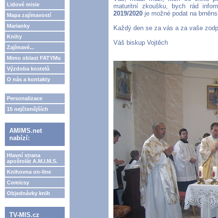
Lidové misie
maturitní zkoušku, bych rád info
2019/2020
je možné podat na brněn
Mapa zajímavostí
Marianky
Každý den se za vás a za vaše zod
Knihy
Váš biskup Vojtěch
Zajímavé...
Mimo oblast FATYMu
Výzdoba kostelů
O nás a kontakty
Personalizace
15 nejčtenějších
AMIMS.net
nabízí:
Hlavní strana
apoštolát A.M.I.M.S.
Knihovna on-line
Comicsy
Objednávky knih
TV-MIS.cz