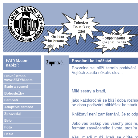
FATYM.com
Povolání ke kněžství
nabízí:
Pozvolna se blíží termín podávání 
Vojtěch zasílá několik slov...
Hlavní strana
www.FATYM.com
Bude a zveme!
Milé sestry a bratři,
Bohoslužby
jako každoročně se blíží doba rozhod
Farnosti
se doba podávání přihlášek ke studiu
Adoptivní farnost
Zpravodaj
Kněžství není zaměstnání. Je to odp
Bylo
Jako váš biskup vás všechy prosím,
Foto
formám zasvěceného života, prosím zv
Hesla
Vás, mladí muži, kteří se cítíte 