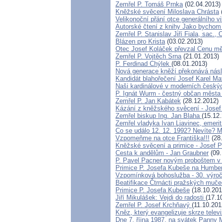
Zemřel P. Tomáš Prnka
(02.04.2013)
Kněžské svěcení Miloslava Chrásta
Velikonoční přání otce generálního v
Autorské čtení z knihy Jako bychom
Zemřel P. Stanislav Jiří Fiala, sac.,
Blázen pro Krista
(03.02.2013)
Otec Josef Koláček převzal Cenu m
Zemřel P. Vojtěch Srna
(21.01.2013)
P. Ferdinad Chýlek
(08.01.2013)
Nová generace kněží překonává násl
Kandidát blahořečení Josef Karel M
Naši kardinálové v moderních český
P. Ignát Wurm - čestný občan města
Zemřel P. Jan Kabátek
(28.12.2012)
Kázání z kněžského svěcení - Jose
Zemřel biskup Ing. Jan Blaha
(15.12
Zemřel vladyka Ivan Ljavinec, emeri
Co se událo 12. 12. 1992? Nevíte
Vzpomeňme na otce Františka!!!
(28.
Kněžské svěcení a primice - Josef 
Cesta k andělům - Jan Graubner
(09.
P. Pavel Pacner novým proboštem v
Primice P. Josefa Kubeše na Humber
Vzpomínková bohoslužba - 30. výroč
Beatifikace Čtrnácti pražských mučed
Primice P. Josefa Kubeše
(18.10.201
Jiří Mikulášek: Vejdi do radosti
(17.1
Zemřel P. Josef Krchňavý
(11.10.201
Kněz, který evangelizuje skrze tel
Dne 7. října 1987, na svátek Panny M