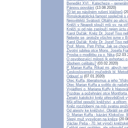
Benedikt XVI.: Katecheze – generáln
Pánovu povolání
(13.08.2020)
70 let po násilném rušení klášterů
(20
Římskokatolická farnost společně s o
Nejsvětější Svátostí Oltářní po ulicí
Kněží v Neapoli slouží mši sv. na stř
Kněží si od nás zaslouží nejen úctu a
Karol Dučák: Kněz Dr. Jozef Tiso neb
Nebojte se, protože všichni jsme v 
Karol Dučák: Kněz Dr. Jozef Tiso neb
Prof. Mons. Petr Piťha: Jak se chov
Životní jubilea otce Mons. Josefa Fia
Prosba o modlitbu za o. Nika
(12.03.
O osvobozující milosti (k exhortaci 
Sbohem celibátu?
(03.02.2020)
P. Marian Kuffa: Říkají mi, abych neml
Československý mučedník bl. Metod
Odpusť si
(07.01.2020)
Otec Kuffa, liberalismus a jeho "třídn
Otec Marian Kuffa a světlo do našeh
Vyjádření o. Mariana Kuffy k hlasov
Pozdrav a požehnání otce Montforta 
Ženatý katolický kněz přesvědčivě vy
Můj přítel opouští kněžství, a přito
Kněz rozzlobený na mši svatou proži
Od ateisty ke kněžství. Obrátil se dí
O. Marian Kuffa - kázání Klokočov, 
Slepý muž vysvěcen na kněze
(20.0
Václav Peša - 70. let výročí kněžs
Celibát není problém, ale odpověď n