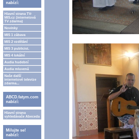
nabízí:
Hlavní strana TV-
MIS.cz (internetová
TV zdarma)
Novinky
MIS 1 zábava
MIS 2 vzdělání
MIS 3 publicist.
MIS 4 lokální
Audia hudební
Audia mluvená
Naše další
internetové televize
zdarma...
ABCD.fatym.com
nabízí:
Hlavní strana
vyhledávače Abeceda
Milujte se!
nabízí: