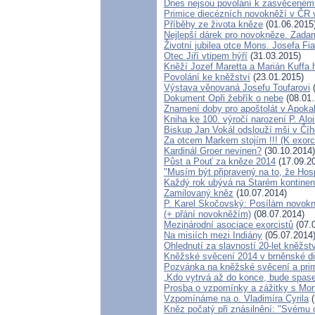
Dnes nejsou povolání k zasvěceném
Primice diecézních novokněží v ČR 
Příběhy ze života kněze
(01.06.2015
Nejlepší dárek pro novokněze. Zada
Životní jubilea otce Mons. Josefa Fia
Otec Jiří vtipem hýří
(31.03.2015)
Kněží Jozef Maretta a Marián Kuffa h
Povolání ke kněžství
(23.01.2015)
Výstava věnovaná Josefu Toufarovi
(
Dokument Opři žebřík o nebe
(08.01.
Znamení doby pro apoštolát v Apoka
Kniha ke 100. výročí narození P. Alo
Biskup Jan Vokál odslouží mši v Číh
Za otcem Markem stojím !!! (K exor
Kardinál Groer nevinen?
(30.10.2014)
Půst a Pouť za kněze 2014
(17.09.2
"Musím být připravený na to, že Hos
Každý rok ubývá na Starém kontinent
Zamilovaný kněz
(10.07.2014)
P. Karel Skočovský: Posílám novok
(+ přání novokněžím)
(08.07.2014)
Mezinárodní asociace exorcistů
(07.
Na misiích mezi Indiány
(05.07.2014
Ohlednutí za slavností 20-let kněžst
Kněžské svěcení 2014 v brněnské die
Pozvánka na kněžské svěcení a prim
„Kdo vytrvá až do konce, bude spase
Prosba o vzpomínky a zážitky s Mo
Vzpomínáme na o. Vladimíra Cyrila
(
Kněz počatý při znásilnění: "Svému o