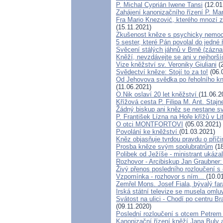
P. Michal Cyprián Iwene Tansi
(12.01
Zahájení kanonizačního řízení P. Mar
Fra Mario Knezović, kterého mnozí 
(15.11.2021)
Zkušenost kněze s psychicky nemoc
5 sester, které Pán povolal do jedné 
Svěcení stálých jáhnů v Brně (zázn
Kněží, nevzdávejte se ani v nejhorší
Vize kněžství sv. Veroniky Giuliani
(2
Svědectví kněze: Stojí to za to!
(06.
Od Jehovova svědka po řeholního kně
(11.06.2021)
O.Nik oslaví 20 let kněžství
(11.06.2
Křížová cesta P. Filipa M. Ant. Stajn
Žádný biskup ani kněz se nestane s
P. František Lízna na Hoře křížů v Li
O otci MONTFORTOVI
(05.03.2021)
Povolání ke kněžství
(01.03.2021)
Kněz objasňuje tvrdou pravdu o příč
Prosba kněze svým spolubratrům
(18
Polibek od Ježíše - ministrant ukáza
Rozhovor - Arcibiskup Jan Graubner:
Živý přenos posledního rozloučení s 
Vzpomínka - rozhovor s ním...
(10.0
Zemřel Mons. Josef Fiala, bývalý far
Irská státní televize se musela oml
Svátost na ulici - Chodí po centru Br
(09.11.2020)
Poslední rozloučení s otcem Petrem
Kanonizační řízení kněží Jana Buly 