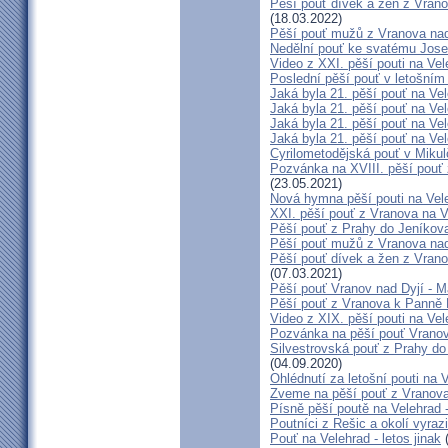
Pěší pouť dívek a žen z Vrano
(18.03.2022)
Pěší pouť mužů z Vranova nad
Nedělní pouť ke svatému Jose
Video z XXI. pěší pouti na Vel
Poslední pěší pouť v letošním 
Jaká byla 21. pěší pouť na Vel
Jaká byla 21. pěší pouť na Vel
Jaká byla 21. pěší pouť na Vel
Jaká byla 21. pěší pouť na Vel
Cyrilometodějská pouť v Mikul
Pozvánka na XVIII. pěší pouť
(23.05.2021)
Nová hymna pěší pouti na Vele
XXI. pěší pouť z Vranova na V
Pěší pouť z Prahy do Jeníkova
Pěší pouť mužů z Vranova nad
Pěší pouť dívek a žen z Vrano
(07.03.2021)
Pěší pouť Vranov nad Dyjí - 
Pěší pouť z Vranova k Panně 
Video z XIX. pěší pouti na Vel
Pozvánka na pěší pouť Vranov
Silvestrovská pouť z Prahy do
(04.09.2020)
Ohlédnutí za letošní pouti na V
Zveme na pěší pouť z Vranova
Písně pěší poutě na Velehrad 
Poutníci z Rešic a okolí vyra
Pouť na Velehrad - letos jinak
(