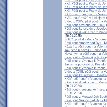
XXI. Pěší pouť z Prahy do Je
XXI. Pěší pouť z Prahy do Jeníkov
XXI. Pěší pouť z Prahy do Jen
XXIII. dívčí pěší pouť z Vrano
XVIII. pouť mužů v jubilejním 
Video z XXIV. pěší pouti na V
Pěší pouť Svatého roku 2025
(
Pěší pouť ke svatému Josefov
Pěší pouť dívek a žen z Vrano
(29.01.2025)
FOTO: pouť do Maria Schnee
Pěší pouť Vranov nad Dyjí - 
Kázání z pěší pouti na Velehr
Jak jsme putovali k Panně Mar
Nová hymna pěší pouti na Vele
Pěší pouť z Moravských Buděj
Pěší pouť z Vranova k Panně 
Jak jsme putovaly do Kostelní
Pěší pouť z Vranova k Panně 
Video z XXIII. pěší pouti na V
Pěší pouť ke svatému Josefov
XXIV. pěší pouť z Vranova na 
Pěší pouť dívek a žen z Vrano
(29.01.2024)
Pěší poutní sezona ve finále:
(21.10.2023)
Pěší pouť z Moravských Buděj
Pěší pouť Vranov nad Dyjí - 
XXIII. pěší pouť z Vranova na 