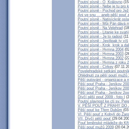
Poutní písně - Ó, Královno
(15
Poutní písně - Nebe je tu pro
Poutní písně - Pochod pro Jež
Ani ve snu ... aneb pěší pouť
Poutní písně - Natisíckrát osl
Poutní písně - Můj Pán dává m
Poutní písně - Na Velehrad
(18
Poutní písně - Litanie ke svat
Poutní písně - Je to radost
(11
Poutní písně - Jestlipak ty víš
Poutní písně - Krok, krok a da
Poutní písně - Hymna 2004
(02
Poutní písně - Hymna 2003
(26
Poutní písně - Hymna 2002
(22
Poutní písně - Hymna z roku 
Poutní písně - Církev
(07.11.2
Povelehradské setkání poutní
Ohlédnutí za pěší poutí mužů
Pěší putování - organizace a 
Pěší pouť Praha - Jeníkov 200
Pěší pouť Praha - Jeníkov 2009
Pěší pouť Praha - Jeníkov 2o
Dívčí pěší pouť 2009 - foto I
(2
Poutní slavnost ke cti sv. Per
V. PĚŠÍ POUŤ Z PRAHY DO
Pěší pouť ke Třem Dubům
(03
VI. Pěší pouť z Kobylí do Žaro
VII. Dívčí pěší pouť
(29.04.20
Pouť brněnské mládeže do Křt
Pěší pouť mužů 2009
(20.04.2