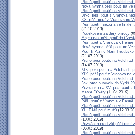
Písně pěší poutě na Velehrad 
Nová hymna pěší pouti na Vele
Písně pěší poutě na Velehrad 
Dívčí pěší pouť z Vranova nad
XX. pěší pouť z Vranova na Ve
Pěší poutní sezona ve finále:
(21.10.2019)
Poděkování za dary přírody
(0
Moje první pěší pouť do Czes
Pěší pouť z Vranova k Panně 
Nová hymna pěší pouti na Vel
Pouť k Panně Marii Třídubské 2
(21.07.2019)
Písně pěší poutě na Velehrad
(14.07.2019)
XIX. pěší pouť na Velehrad - p
XIX. pěší pouť z Vranova na V
Písně pěší poutě na Velehrad 
Jak jsme putovaly do Vydří 20
Pozvánka na XV. pěší pouť z 
Matce Důvěry
(11.04.2019)
Písně pěší poutě na Velehrad 
Pěší pouť z Vranova k Panně 
Písně pěší poutě na Velehrad -
XII. Pěší pouť mužů
(12.03.20
Písně pěší poutě na Velehrad
(10.03.2019)
Pozvánka na dívčí pěší pouť z
(03.03.2019)
Písně pěší poutě na Velehrad -