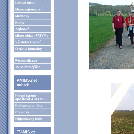
Lidové misie
Mapa zajímavostí
Marianky
Knihy
Zajímavé...
Mimo oblast FATYMu
Výzdoba kostelů
O nás a kontakty
Personalizace
15 nejčtenějších
AMIMS.net
nabízí:
Hlavní strana
apoštolát A.M.I.M.S.
Knihovna on-line
Comicsy
Objednávky knih
TV-MIS.cz