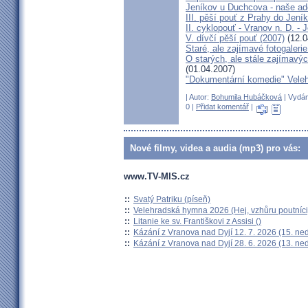
Jeníkov u Duchcova - naše ad
III. pěší pouť z Prahy do Jení
II. cyklopouť - Vranov n. D. -
V. dívčí pěší pouť (2007)
(12.0
Staré, ale zajímavé fotogaleri
O starých, ale stále zajímavý
(01.04.2007)
"Dokumentární komedie" Vele
| Autor:
Bohumila Hubáčková
| Vydán
0 |
Přidat komentář
|
Nové filmy, videa a audia (mp3) pro vás:
www.TV-MIS.cz
::
Svatý Patriku (píseň)
::
Velehradská hymna 2026 (Hej, vzhůru poutníci
::
Litanie ke sv. Františkovi z Assisi ()
::
Kázání z Vranova nad Dyjí 12. 7. 2026 (15. ne
::
Kázání z Vranova nad Dyjí 28. 6. 2026 (13. ne