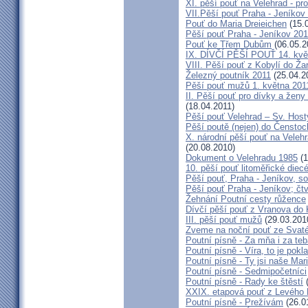
XI. pěší pouť na Velehrad - pr
VII.Pěší pouť Praha - Jeníkov 
Pouť do Maria Dreieichen
(15.
Pěší pouť Praha - Jeníkov 20
Pouť ke Třem Dubům
(06.05.2
IX. DÍVČÍ PĚŠÍ POUŤ 14. kvě
VIII. Pěší pouť z Kobylí do Ža
Železný poutník 2011
(25.04.2
Pěší pouť mužů 1. května 201
II. Pěší pouť pro dívky a žen
(18.04.2011)
Pěší pouť Velehrad – Sv. Host
Pěší poutě (nejen) do Čensto
X. národní pěší pouť na Velehr
(20.08.2010)
Dokument o Velehradu 1985
(1
10. pěší pouť litoměřické diec
Pěší pouť, Praha - Jeníkov, s
Pěší pouť Praha - Jeníkov; čt
Žehnání Poutní cesty růžence
Dívčí pěší pouť z Vranova do 
III. pěší pouť mužů
(29.03.201
Zveme na noční pouť ze Svat
Poutní písně - Za mňa i za te
Poutní písně - Víra, to je pokl
Poutní písně - Ty jsi naše Mar
Poutní písně - Sedmipočetníci
Poutní písně - Rady ke štěstí
(
XXIX. etapová pouť z Levého 
Poutní písně - Prežívám
(26.0