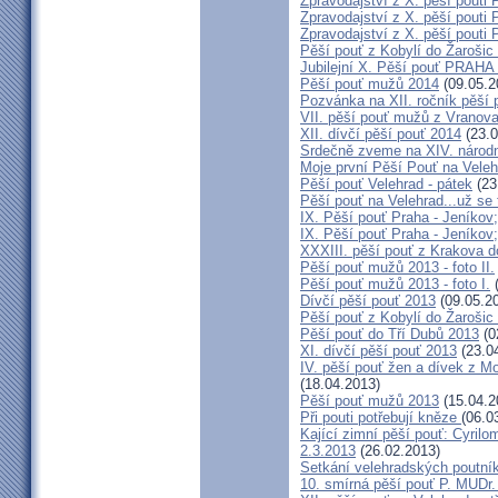
Zpravodajství z X. pěší pouti 
Zpravodajství z X. pěší pouti 
Zpravodajství z X. pěší pouti 
Pěší pouť z Kobylí do Žarošic
Jubilejní X. Pěší pouť PRAH
Pěší pouť mužů 2014
(09.05.2
Pozvánka na XII. ročník pěší 
VII. pěší pouť mužů z Vranova
XII. dívčí pěší pouť 2014
(23.0
Srdečně zveme na XIV. národn
Moje první Pěší Pouť na Veleh
Pěší pouť Velehrad - pátek
(23
Pěší pouť na Velehrad...už se t
IX. Pěší pouť Praha - Jeníkov;
IX. Pěší pouť Praha - Jeníkov;
XXXIII. pěší pouť z Krakova 
Pěší pouť mužů 2013 - foto II.
Pěší pouť mužů 2013 - foto I.
(
Dívčí pěší pouť 2013
(09.05.2
Pěší pouť z Kobylí do Žarošic
Pěší pouť do Tří Dubů 2013
(0
XI. dívčí pěší pouť 2013
(23.0
IV. pěší pouť žen a dívek z M
(18.04.2013)
Pěší pouť mužů 2013
(15.04.2
Při pouti potřebují kněze
(06.0
Kající zimní pěší pouť: Cyrilo
2.3.2013
(26.02.2013)
Setkání velehradských poutní
10. smírná pěší pouť P. MUDr.