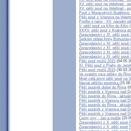
XV. pěší pouť na Velehrad - út
XV. pěší pouť na Velehrad - po
Pouť z Moravských Budějovic 
Pěší pouť z Vranova na Veleh
Pojďte s námi - XV. národní p
V. pěší pouť za Křtin do Křtin
(
XXXV. pěší pouť z Krakova d
Zpravodajství z XI. pěší pouti
Setkání přátel Anny Bohuslavy
Zpravodajství z XI. pěší pouti
Zpravodajství z XI. pěší pouti
Zpravodajství z XI. pěší pouti
Zpravodajství z XI. pěší pouti
Pěší pouť mužů 2015
(04.05.2
XI. Pěší pouť z Prahy do Jení
Pěší pouť mužů 2015
(30.03.2
Ve svatém roce pěšky do Řím
Moje celá první pěší pouť na 
Návrat pěšího poutníka
(15.08
Pěší poutník došel do Říma
(0
Pěší poutník z Vranova nad Dy
Pěší poutník do Říma - aktuáln
Pěší poutník z Vranova nad Dy
Pěší poutník do Říma - aktuáln
Pěší poutník z Vranova nad Dy
Pěší poutník z Vranova nad Dy
Cesty víry - Jan a mušle
(20.0
Zpravodajství z X. pěší pouti 
Zpravodajství z X. pěší pouti 