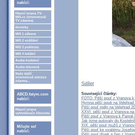
nabízí:
Hlavní strana TV-
MIS.cz (internetová
TV zdarma)
Novinky
MIS 1 zábava
MIS 2 vzdělání
MIS 3 publicist.
MIS 4 lokální
Audia hudební
Audia mluvená
Naše další
internetové televize
zdarma...
Sdílet
Související články:
ABCD.fatym.com
FOTO: Pěší pouť z Vranova k 
nabízí:
Hymna pěší pouti na Velehrad 
Pěší pouť rodin na Velehrad 2
Hlavní strana
XXVI. pěší pouť z Vranova na 
vyhledávače Abeceda
Pěší pouť z Vranova k Panně 
Jak jsme putovaly do Kostelní
XIX. pěší pouť mužů z Vranova
Milujte se!
Pěší pouť ke svatému Josefov
nabízí:
Pěší pouť dívek a žen z Vrano