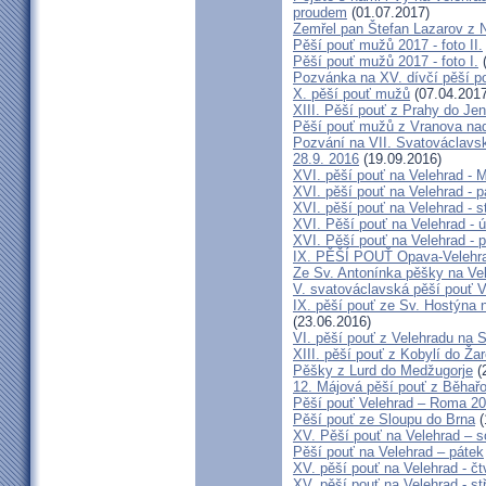
proudem
(01.07.2017)
Zemřel pan Štefan Lazarov z 
Pěší pouť mužů 2017 - foto II.
Pěší pouť mužů 2017 - foto I.
(
Pozvánka na XV. dívčí pěší p
X. pěší pouť mužů
(07.04.2017
XIII. Pěší pouť z Prahy do Je
Pěší pouť mužů z Vranova nad 
Pozvání na VII. Svatováclavsk
28.9. 2016
(19.09.2016)
XVI. pěší pouť na Velehrad - 
XVI. pěší pouť na Velehrad - p
XVI. pěší pouť na Velehrad - s
XVI. Pěší pouť na Velehrad - ú
XVI. Pěší pouť na Velehrad - p
IX. PĚŠÍ POUŤ Opava-Velehr
Ze Sv. Antonínka pěšky na Ve
V. svatováclavská pěší pouť V
IX. pěší pouť ze Sv. Hostýna 
(23.06.2016)
VI. pěší pouť z Velehradu na
XIII. pěší pouť z Kobylí do Ža
Pěšky z Lurd do Medžugorje
(
12. Májová pěší pouť z Běhař
Pěší pouť Velehrad – Roma 20
Pěší pouť ze Sloupu do Brna
(
XV. Pěší pouť na Velehrad – s
Pěší pouť na Velehrad – pátek
XV. pěší pouť na Velehrad - čt
XV. pěší pouť na Velehrad - st