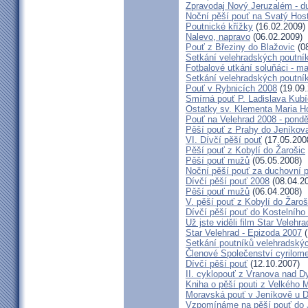
Zpravodaj Nový Jeruzalém - d
Noční pěší pouť na Svatý Hos
Poutnické křížky
(16.02.2009)
Nalevo, napravo
(06.02.2009)
Pouť z Březiny do Blažovic
(08
Setkání velehradských poutní
Fotbalové utkání soluňáci - ma
Setkání velehradských poutní
Pouť v Rybnicích 2008
(19.09.
Smírná pouť P. Ladislava Kub
Ostatky sv. Klementa Maria H
Pouť na Velehrad 2008 - pondě
Pěší pouť z Prahy do Jeníkov
VI. Dívčí pěší pouť
(17.05.200
Pěší pouť z Kobylí do Žarošic
Pěší pouť mužů
(05.05.2008)
Noční pěší pouť za duchovní 
Dívčí pěší pouť 2008
(08.04.2
Pěší pouť mužů
(06.04.2008)
V. pěší pouť z Kobylí do Žaroš
Dívčí pěší pouť do Kostelního
Už jste viděli film Star Velehr
Star Velehrad - Epizoda 2007
(
Setkání poutníků velehradský
Členové Společenství cyrilom
Dívčí pěší pouť
(12.10.2007)
II. cyklopouť z Vranova nad Dy
Kniha o pěší pouti z Velkého 
Moravská pouť v Jeníkově u 
Vzpomínáme na pěší pouť do J