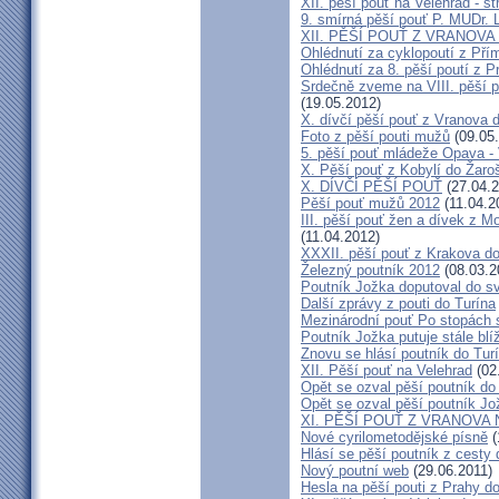
XII. pěší pouť na Velehrad - st
9. smírná pěší pouť P. MUDr. 
XII. PĚŠÍ POUŤ Z VRANOVA
Ohlédnutí za cyklopoutí z Pří
Ohlédnutí za 8. pěší poutí z 
Srdečně zveme na VIII. pěší p
(19.05.2012)
X. dívčí pěší pouť z Vranova d
Foto z pěší pouti mužů
(09.05
5. pěší pouť mládeže Opava - 
X. Pěší pouť z Kobylí do Žaro
X. DÍVČÍ PĚŠÍ POUŤ
(27.04.2
Pěší pouť mužů 2012
(11.04.2
III. pěší pouť žen a dívek z 
(11.04.2012)
XXXII. pěší pouť z Krakova d
Železný poutník 2012
(08.03.2
Poutník Jožka doputoval do sv
Další zprávy z pouti do Turína
Mezinárodní pouť Po stopách 
Poutník Jožka putuje stále blí
Znovu se hlásí poutník do Tur
XII. Pěší pouť na Velehrad
(02
Opět se ozval pěší poutník do
Opět se ozval pěší poutník Jo
XI. PĚŠÍ POUŤ Z VRANOVA
Nové cyrilometodějské písně
(
Hlásí se pěší poutník z cesty 
Nový poutní web
(29.06.2011)
Hesla na pěší pouti z Prahy d