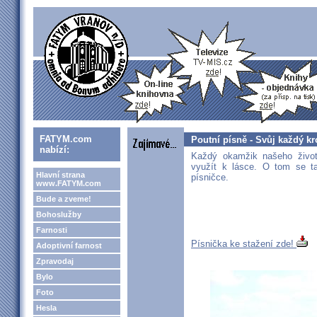
FATYM.com
Poutní písně - Svůj každý kr
nabízí:
Každý okamžik našeho život
využít k lásce. O tom se ta
Hlavní strana
písničce.
www.FATYM.com
Bude a zveme!
Bohoslužby
Farnosti
Písnička ke stažení zde!
Adoptivní farnost
Zpravodaj
Bylo
Foto
Hesla