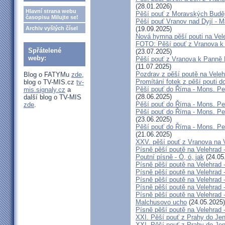
(28.01.2026)
Hlavní strana webu
Pěší pouť z Moravských Buděj
časopisu Milujte se!
Pěší pouť Vranov nad Dyjí - M
Archiv vyšlých čísel
(19.09.2025)
Nová hymna pěší pouti na Vele
FOTO: Pěší pouť z Vranova k P
Spřátelené
(23.07.2025)
weby:
Pěší pouť z Vranova k Panně M
(11.07.2025)
Pozdrav z pěší poutě na Vele
Blog o FATYMu
zde
,
Promítání fotek z pěší pouti 
blog o TV-MIS.cz
tv-
Pěší pouť do Říma - Mons. Peňá
mis.signaly.cz
a
(28.06.2025)
další blog o TV-MIS
Pěší pouť do Říma - Mons. Peň
zde
.
Pěší pouť do Říma - Mons. Peň
(23.06.2025)
Pěší pouť do Říma - Mons. Peň
(21.06.2025)
XXV. pěší pouť z Vranova na V
Písně pěší poutě na Velehrad 
Poutní písně - Ó, ó, jak
(24.05
Písně pěší poutě na Velehrad 
Písně pěší poutě na Velehrad 
Písně pěší poutě na Velehrad
Písně pěší poutě na Velehrad -
Písně pěší poutě na Velehrad 
Malchusovo ucho
(24.05.2025)
Písně pěší poutě na Velehrad 
XXI. Pěší pouť z Prahy do Jen
XXI. Pěší pouť z Prahy do Jen