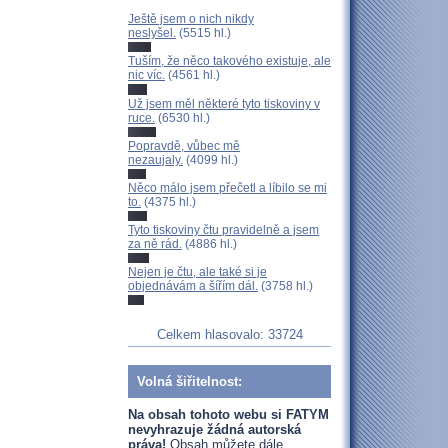
Ještě jsem o nich nikdy
neslyšel.
(5515 hl.)
Tuším, že něco takového existuje, ale
nic víc.
(4561 hl.)
Už jsem měl některé tyto tiskoviny v
ruce.
(6530 hl.)
Popravdě, vůbec mě
nezaujaly.
(4099 hl.)
Něco málo jsem přečetl a líbilo se mi
to.
(4375 hl.)
Tyto tiskoviny čtu pravidelně a jsem
za ně rád.
(4886 hl.)
Nejen je čtu, ale také si je
objednávám a šířím dál.
(3758 hl.)
Celkem hlasovalo: 33724
Volná šiřitelnost:
Na obsah tohoto webu si FATYM
nevyhrazuje žádná autorská
práva!
Obsah můžete dále