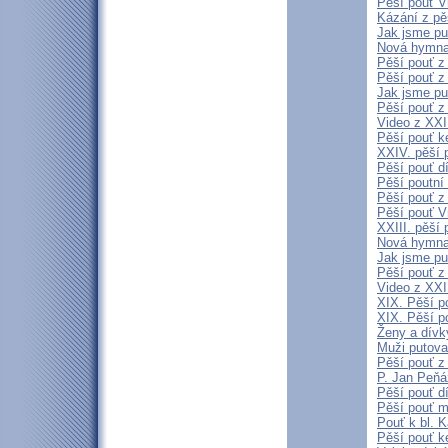
Pěší pouť V
Kázání z pě
Jak jsme pu
Nová hymna 
Pěší pouť z
Pěší pouť z
Jak jsme pu
Pěší pouť z
Video z XXII
Pěší pouť k
XXIV. pěší 
Pěší pouť d
Pěší poutní
Pěší pouť z
Pěší pouť V
XXIII. pěší 
Nová hymna 
Jak jsme pu
Pěší pouť z
Video z XXII
XIX. Pěší p
XIX. Pěší p
Ženy a dívky
Muži putoval
Pěší pouť z
P. Jan Peňá
Pěší pouť d
Pěší pouť m
Pouť k bl. 
Pěší pouť k