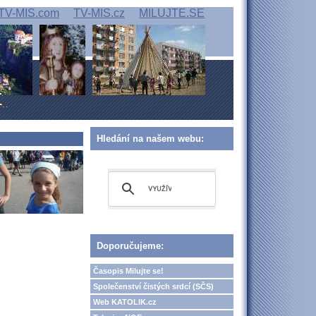
TV-MIS.com
TV-MIS.cz
MILUJTE.SE
Hledání na našem webu:
Doporučujeme:
Časopis Milujte se!
Společenství čistých srdcí (SČS)
Web KATOLIK.cz