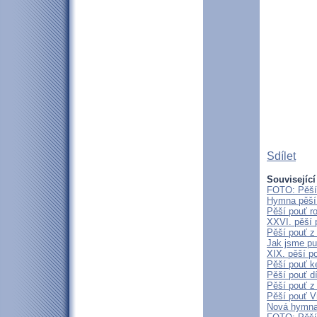
Sdílet
Související
FOTO: Pěší 
Hymna pěší 
Pěší pouť r
XXVI. pěší 
Pěší pouť z
Jak jsme pu
XIX. pěší p
Pěší pouť k
Pěší pouť d
Pěší pouť z
Pěší pouť V
Nová hymna 