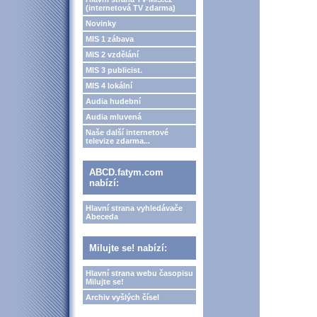
(internetová TV zdarma)
Novinky
MIS 1 zábava
MIS 2 vzdělání
MIS 3 publicist.
MIS 4 lokální
Audia hudební
Audia mluvená
Naše další internetové
televize zdarma...
ABCD.fatym.com
nabízí:
Hlavní strana vyhledávače
Abeceda
Milujte se! nabízí:
Hlavní strana webu časopisu
Milujte se!
Archiv vyšlých čísel