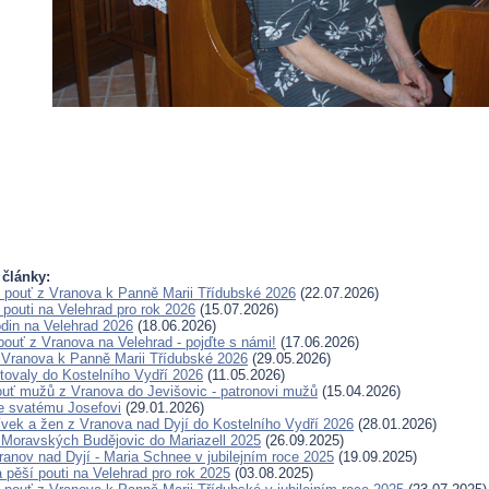
 články:
pouť z Vranova k Panně Marii Třídubské 2026
(22.07.2026)
pouti na Velehrad pro rok 2026
(15.07.2026)
odin na Velehrad 2026
(18.06.2026)
pouť z Vranova na Velehrad - pojďte s námi!
(17.06.2026)
 Vranova k Panně Marii Třídubské 2026
(29.05.2026)
tovaly do Kostelního Vydří 2026
(11.05.2026)
ouť mužů z Vranova do Jevišovic - patronovi mužů
(15.04.2026)
e svatému Josefovi
(29.01.2026)
ívek a žen z Vranova nad Dyjí do Kostelního Vydří 2026
(28.01.2026)
 Moravských Budějovic do Mariazell 2025
(26.09.2025)
ranov nad Dyjí - Maria Schnee v jubilejním roce 2025
(19.09.2025)
pěší pouti na Velehrad pro rok 2025
(03.08.2025)