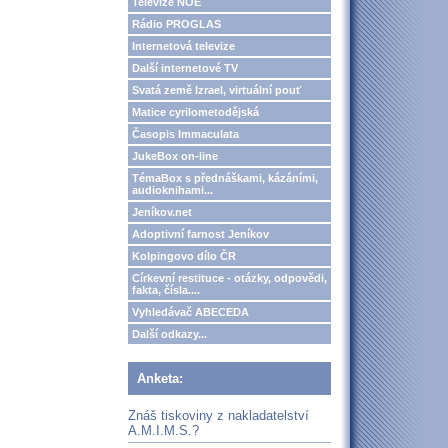
Televize NOE
Rádio PROGLAS
Internetová televize
Další internetové TV
Svatá země Izrael, virtuální pouť
Matice cyrilometodějská
Časopis Immaculata
JukeBox on-line
TémaBox s přednáškami, kázáními,
audioknihami...
Jeníkov.net
Adoptivní farnost Jeníkov
Kolpingovo dílo ČR
Církevní restituce - otázky, odpovědi,
fakta, čísla....
Vyhledávač ABECEDA
Další odkazy...
Anketa:
Znáš tiskoviny z nakladatelství
A.M.I.M.S.?