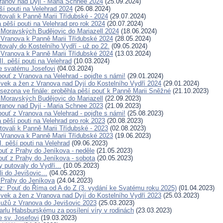
ranov nad Dyjí - Maria Schnee 2024
(25.09.2024)
ší pouti na Velehrad 2024
(26.08.2024)
tovali k Panně Marii Třídubské - 2024
(29.07.2024)
pěší pouti na Velehrad pro rok 2024
(20.07.2024)
 Moravských Budějovic do Mariazell 2024
(18.06.2024)
 Vranova k Panně Marii Třídubské 2024
(28.05.2024)
tovaly do Kostelního Vydří - už po 22.
(09.05.2024)
 Vranova k Panně Marii Třídubské 2024
(13.03.2024)
I. pěší pouti na Velehrad
(10.03.2024)
e svatému Josefovi
(04.03.2024)
pouť z Vranova na Velehrad - pojďte s námi!
(29.01.2024)
ívek a žen z Vranova nad Dyjí do Kostelního Vydří 2024
(29.01.2024)
 sezona ve finále: proběhla pěší pouť k Panně Marii Sněžné
(21.10.2023)
 Moravských Budějovic do Mariazell
(22.09.2023)
ranov nad Dyjí - Maria Schnee 2023
(21.09.2023)
pouť z Vranova na Velehrad - pojďte s námi!
(25.08.2023)
pěší pouti na Velehrad pro rok 2023
(20.08.2023)
tovali k Panně Marii Třídubské - 2023
(02.08.2023)
 Vranova k Panně Marii Třídubské 2023
(19.06.2023)
. pěší pouti na Velehrad
(09.06.2023)
ouť z Prahy do Jeníkova - neděle
(21.05.2023)
ouť z Prahy do Jeníkova - sobota
(20.05.2023)
 putovaly do Vydří...
(10.05.2023)
i do Jevišovic...
(04.05.2023)
 Prahy do Jeníkova
(24.04.2023)
z: Pouť do Říma od A do Z (3. vydání ke Svatému roku 2025)
(01.04.2023)
ívek a žen z Vranova nad Dyjí do Kostelního Vydří 2023
(25.03.2023)
užů z Vranova do Jevišovic 2023
(25.03.2023)
Karlu Habsburskému za posílení víry v rodinách
(23.03.2023)
e sv. Josefovi
(19.03.2023)