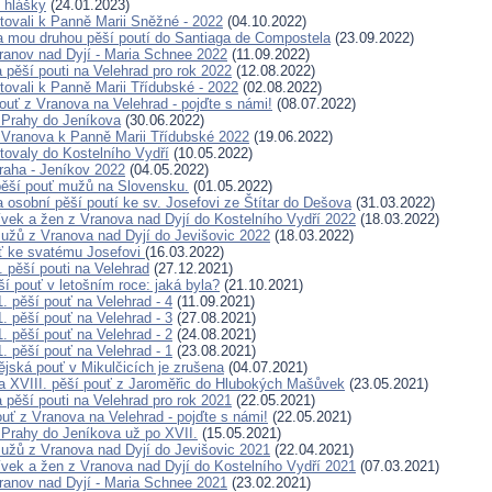
 hlášky
(24.01.2023)
tovali k Panně Marii Sněžné - 2022
(04.10.2022)
a mou druhou pěší poutí do Santiaga de Compostela
(23.09.2022)
ranov nad Dyjí - Maria Schnee 2022
(11.09.2022)
pěší pouti na Velehrad pro rok 2022
(12.08.2022)
tovali k Panně Marii Třídubské - 2022
(02.08.2022)
ouť z Vranova na Velehrad - pojďte s námi!
(08.07.2022)
 Prahy do Jeníkova
(30.06.2022)
 Vranova k Panně Marii Třídubské 2022
(19.06.2022)
tovaly do Kostelního Vydří
(10.05.2022)
raha - Jeníkov 2022
(04.05.2022)
pěší pouť mužů na Slovensku.
(01.05.2022)
a osobní pěší poutí ke sv. Josefovi ze Štítar do Dešova
(31.03.2022)
ívek a žen z Vranova nad Dyjí do Kostelního Vydří 2022
(18.03.2022)
užů z Vranova nad Dyjí do Jevišovic 2022
(18.03.2022)
ť ke svatému Josefovi
(16.03.2022)
 pěší pouti na Velehrad
(27.12.2021)
í pouť v letošním roce: jaká byla?
(21.10.2021)
. pěší pouť na Velehrad - 4
(11.09.2021)
. pěší pouť na Velehrad - 3
(27.08.2021)
. pěší pouť na Velehrad - 2
(24.08.2021)
. pěší pouť na Velehrad - 1
(23.08.2021)
ějská pouť v Mikulčicích je zrušena
(04.07.2021)
 XVIII. pěší pouť z Jaroměřic do Hlubokých Mašůvek
(23.05.2021)
pěší pouti na Velehrad pro rok 2021
(22.05.2021)
ouť z Vranova na Velehrad - pojďte s námi!
(22.05.2021)
 Prahy do Jeníkova už po XVII.
(15.05.2021)
užů z Vranova nad Dyjí do Jevišovic 2021
(22.04.2021)
ívek a žen z Vranova nad Dyjí do Kostelního Vydří 2021
(07.03.2021)
ranov nad Dyjí - Maria Schnee 2021
(23.02.2021)