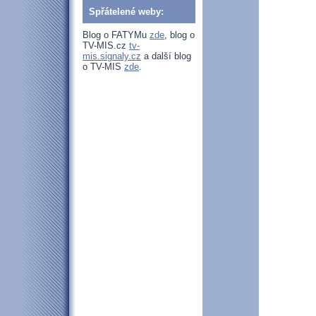
Spřátelené weby:
Blog o FATYMu
zde
, blog o
TV-MIS.cz
tv-
mis.signaly.cz
a další blog
o TV-MIS
zde
.