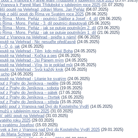
pouť z Vranova k Panně Marii Třídubské v jubilejním roce 2025
(23.07.2025)
 Vranova k Panně Marii Třídubské v jubilejním roce 2025
(11.07.2025)
ěší poutě na Velehrad, zdraví Mons. Jan Peňáz
(04.07.2025)
otek z pěší pouti do Říma ve Svatém roce 2025
(28.06.2025)
 Říma - Mons. Peňáz - poutníci Dalibor a Josef - 4. díl
(28.06.2025)
o Říma - Mons. Peňáz - 3. díl poutníci doputovali
(25.06.2025)
o Říma - Mons. Peňáz - jak se putuje poutníkům 2. díl
(23.06.2025)
o Říma - Mons. Peňáz - jak se putuje poutníkům 1. díl
(21.06.2025)
ouť z Vranova na Velehrad - pojďte s námi!
(06.06.2025)
poutě na Velehrad - Nic nesuďte předčasně
(24.05.2025)
 - Ó, ó, jak
(24.05.2025)
poutě na Velehrad - Těm, kdo milují Boha
(24.05.2025)
poutě na Velehrad - Kočka a pes
(24.05.2025)
poutě na Velehrad - Jsi Pánem mým
(24.05.2025)
outě na Velehrad - Víra, to je poklad můj
(24.05.2025)
poutě na Velehrad - Svůj každý krok
(24.05.2025)
 ucho
(24.05.2025)
poutě na Velehrad - Litanie ke svatým
(24.05.2025)
ouť z Prahy do Jeníkova - neděle
(19.05.2025)
ouť z Prahy do Jeníkova - sobota
(19.05.2025)
ouť z Prahy do Jeníkova – pátek
(17.05.2025)
ť z Prahy do Jeníkova –⁠⁠⁠⁠⁠⁠ čtvrtek
(16.05.2025)
ouť z Prahy do Jeníkova – středa
(15.05.2025)
 pěší pouť z Vranova nad Dyjí do Kostelního Vydří
(14.05.2025)
 mužů v jubilejním roce 2025
(31.03.2025)
V. pěší pouti na Velehrad
(31.03.2025)
vatého roku 2025
(29.03.2025)
e svatému Josefovi
(15.03.2025)
ívek a žen z Vranova nad Dyjí do Kostelního Vydří 2025
(29.01.2025)
 do Maria Schnee
(22.10.2024)