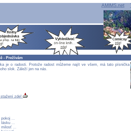
AMIMS.net
ně - Prežívám
čka je o radosti. Protože radost můžeme najít ve všem, má tato písnička
ho slok. Záleží jen na nás.
 stažení zde!
pokoj ...
lásku ...
milosť ...