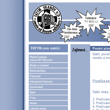
FATYM.com nabízí:
Poutní pís
Další písni
Hlavní strana
mnoho a mno
www.FATYM.com
Bude a zveme!
Bohoslužby
Farnosti
Písnička ke
Adoptivní farnost
Zpravodaj
Další sloky:
Bylo
Foto
2. Prežívám 
3. Prežívám 
Hesla
4. Prežívám 
Lidové misie