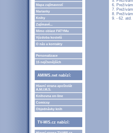
5. Prežívám 
6. Prežívám
Mapa zajímavostí
7. Prežívám 
Marianky
8. Prežívám 
Knihy
9. - 62. atd.
Zajímavé...
Mimo oblast FATYMu
Výzdoba kostelů
O nás a kontakty
Personalizace
15 nejčtenějších
AMIMS.net nabízí:
Hlavní strana apoštolát
A.M.I.M.S.
Knihovna on-line
Comicsy
Objednávky knih
TV-MIS.cz nabízí:
Hlavní strana TV-MIS.cz