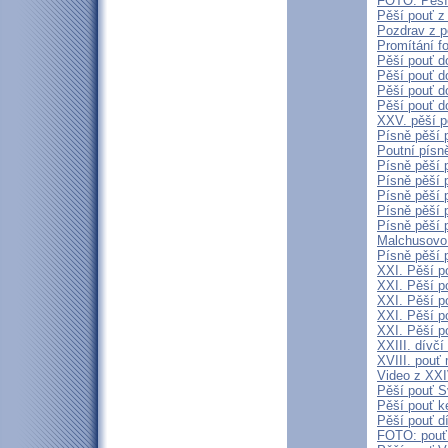
FOTO: Pěší 
Pěší pouť z
Pozdrav z p
Promítání f
Pěší pouť do
Pěší pouť d
Pěší pouť d
Pěší pouť d
XXV. pěší p
Písně pěší 
Poutní písně
Písně pěší 
Písně pěší 
Písně pěší 
Písně pěší p
Písně pěší 
Malchusovo
Písně pěší 
XXI. Pěší p
XXI. Pěší p
XXI. Pěší p
XXI. Pěší pou
XXI. Pěší p
XXIII. dívčí
XVIII. pouť
Video z XXI
Pěší pouť S
Pěší pouť k
Pěší pouť d
FOTO: pouť