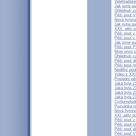
Velehradské
Jak jsme pu
Ohlédnutí z
Pěší pouť V
Nová hymna 
Jak jsme pu
XXII. pěší p
Pěší pouť z
Pěší pouť z
Jak jsme pu
Pěší pouť P
Moje první 
Ohlédnutí z
Pěší pouť d
Pěší pouť m
Nedělní pou
Video z XXI.
Poslední pěš
Jaká byla 21
Jaká byla 21
Jaká byla 21
Jaká byla 21
Cyrilometod
Pozvánka na
Nová hymna 
XXI. pěší p
Pěší pouť z
Pěší pouť m
Pěší pouť d
Pěší pouť V