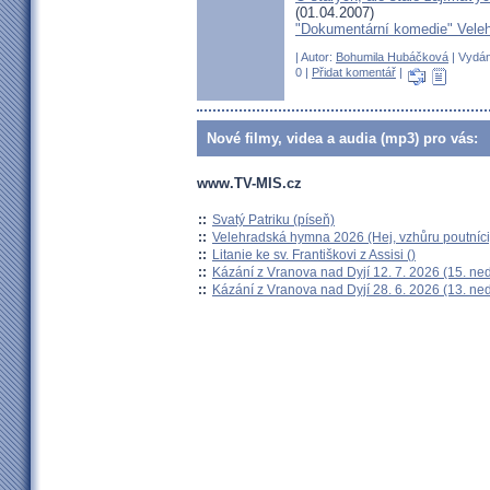
(01.04.2007)
"Dokumentární komedie" Vele
| Autor:
Bohumila Hubáčková
| Vydán
0 |
Přidat komentář
|
Nové filmy, videa a audia (mp3) pro vás:
www.TV-MIS.cz
::
Svatý Patriku (píseň)
::
Velehradská hymna 2026 (Hej, vzhůru poutníci
::
Litanie ke sv. Františkovi z Assisi ()
::
Kázání z Vranova nad Dyjí 12. 7. 2026 (15. ne
::
Kázání z Vranova nad Dyjí 28. 6. 2026 (13. ne