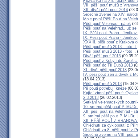
Pozvánka na XII. ročník pěší 
VII. pěší pouť mužů z Vranova
XII. dívčí pěší pouť 2014
(23.0
Srdečně zveme na XIV. národn
Moje první Pěší Pouť na Veleh
Pěší pouť Velehrad - pátek
(23
Pěší pouť na Velehrad...už se t
IX. Pěší pouť Praha - Jeníkov;
IX. Pěší pouť Praha - Jeníkov;
XXXIII. pěší pouť z Krakova 
Pěší pouť mužů 2013 - foto II.
Pěší pouť mužů 2013 - foto I.
(
Dívčí pěší pouť 2013
(09.05.2
Pěší pouť z Kobylí do Žarošic
Pěší pouť do Tří Dubů 2013
(0
XI. dívčí pěší pouť 2013
(23.0
IV. pěší pouť žen a dívek z M
(18.04.2013)
Pěší pouť mužů 2013
(15.04.2
Při pouti potřebují kněze
(06.0
Kající zimní pěší pouť: Cyrilo
2.3.2013
(26.02.2013)
Setkání velehradských poutní
10. smírná pěší pouť P. MUDr.
XII. pěší pouť na Velehrad - st
9. smírná pěší pouť P. MUDr. 
XII. PĚŠÍ POUŤ Z VRANOVA
Ohlédnutí za cyklopoutí z Pří
Ohlédnutí za 8. pěší poutí z 
Srdečně zveme na VIII. pěší p