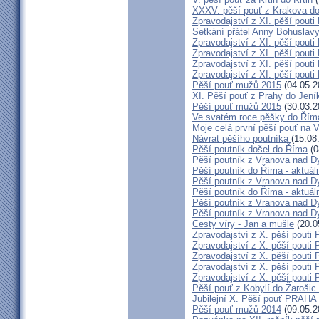
XXXV. pěší pouť z Krakova d
Zpravodajství z XI. pěší pouti
Setkání přátel Anny Bohuslavy
Zpravodajství z XI. pěší pouti
Zpravodajství z XI. pěší pouti
Zpravodajství z XI. pěší pouti
Zpravodajství z XI. pěší pouti
Pěší pouť mužů 2015
(04.05.2
XI. Pěší pouť z Prahy do Jení
Pěší pouť mužů 2015
(30.03.2
Ve svatém roce pěšky do Řím
Moje celá první pěší pouť na 
Návrat pěšího poutníka
(15.08
Pěší poutník došel do Říma
(0
Pěší poutník z Vranova nad Dy
Pěší poutník do Říma - aktuáln
Pěší poutník z Vranova nad Dy
Pěší poutník do Říma - aktuáln
Pěší poutník z Vranova nad Dy
Pěší poutník z Vranova nad Dy
Cesty víry - Jan a mušle
(20.0
Zpravodajství z X. pěší pouti 
Zpravodajství z X. pěší pouti 
Zpravodajství z X. pěší pouti 
Zpravodajství z X. pěší pouti 
Zpravodajství z X. pěší pouti 
Pěší pouť z Kobylí do Žarošic
Jubilejní X. Pěší pouť PRAH
Pěší pouť mužů 2014
(09.05.2