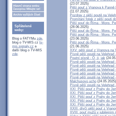
(23.07.2025)
Hlavní strana webu
Pěší pouť z Vranova k Panně M
časopisu Milujte se!
(11.07.2025)
Archiv vyšlých čísel
Pozdrav z pěší poutě na Vele
Promítání fotek z pěší pouti 
Pěší pouť do Říma - Mons. Peňá
Spřátelené
(28.06.2025)
weby:
Pěší pouť do Říma - Mons. Peň
Pěší pouť do Říma - Mons. Peň
Blog o FATYMu
zde
,
(23.06.2025)
blog o TV-MIS.cz
tv-
Pěší pouť do Říma - Mons. Peň
mis.signaly.cz
a
(21.06.2025)
další blog o TV-MIS
XXV. pěší pouť z Vranova na V
zde
.
Písně pěší poutě na Velehrad 
Poutní písně - Ó, ó, jak
(24.05
Písně pěší poutě na Velehrad 
Písně pěší poutě na Velehrad 
Písně pěší poutě na Velehrad
Písně pěší poutě na Velehrad -
Písně pěší poutě na Velehrad 
Malchusovo ucho
(24.05.2025)
Písně pěší poutě na Velehrad 
XXI. Pěší pouť z Prahy do Jen
XXI. Pěší pouť z Prahy do Jen
XXI. Pěší pouť z Prahy do Je
XXI. Pěší pouť z Prahy do Jeníkov
XXI. Pěší pouť z Prahy do Jen
XXIII. dívčí pěší pouť z Vrano
XVIII. pouť mužů v jubilejním 