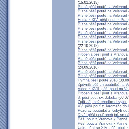
(15.01.2019)
Písně pěší poutě na Velehrad 
Písně pěší poutě na Velehrad 
Písně pěší poutě na Velehrad 
Hesla z XIV. pěší pouti z Pra
Písně pěší poutě na Velehrad -
Písně pěší poutě na Velehrad -
Písně pěší poutě na Velehrad -
Písně pěší poutě na Velehrad 
Písně pěší poutě na Velehrad
(22.10.2018)
Písně pěší poutě na Velehrad -
Proběhla pěší pouť z Vranova
Písně pěší poutě na Velehrad 
Písně pěší poutě na Velehrad 
(24.09.2018)
Písně pěší poutě na Velehrad 
Písně pěší poutě na Velehrad 
Hymna pěší poutě 2018
(08.09
Zpěvník pěších poutníků na Vel
Video z XVII. pěší pouti na Ve
Proběhla pěší pouť z Vranova
8. pěší pouť sv. Jakuba
(03.07
Zajít dál, než chodím obvykle
XV. pěší pouť z Jaroměřic do
Pozdrav poutníků z Kobylí do 
Dívčí pěší pouť aneb jak se n
Pěší pouť z Vranova k Panně 
Pěší pouť z Vranova k Panně 
Uskuteční se XIV. pěší pouť z