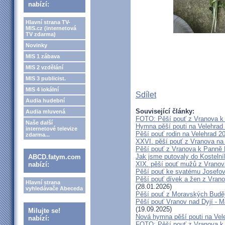
nabízí:
Hlavní strana TV-
MIS.cz (internetová
TV zdarma)
Novinky
MIS 1 zábava
MIS 2 vzdělání
MIS 3 publicist.
MIS 4 lokální
Sdílet
Audia hudební
Související články:
Audia mluvená
FOTO: Pěší pouť z Vranova k 
Naše další
Hymna pěší pouti na Velehrad 
internetové televize
Pěší pouť rodin na Velehrad 2
zdarma...
XXVI. pěší pouť z Vranova na 
Pěší pouť z Vranova k Panně 
Jak jsme putovaly do Kostelní
ABCD.fatym.com
XIX. pěší pouť mužů z Vranova
nabízí:
Pěší pouť ke svatému Josefov
Pěší pouť dívek a žen z Vrano
Hlavní strana
(28.01.2026)
vyhledávače Abeceda
Pěší pouť z Moravských Buděj
Pěší pouť Vranov nad Dyjí - M
(19.09.2025)
Milujte se!
Nová hymna pěší pouti na Vele
nabízí:
FOTO: Pěší pouť z Vranova k P