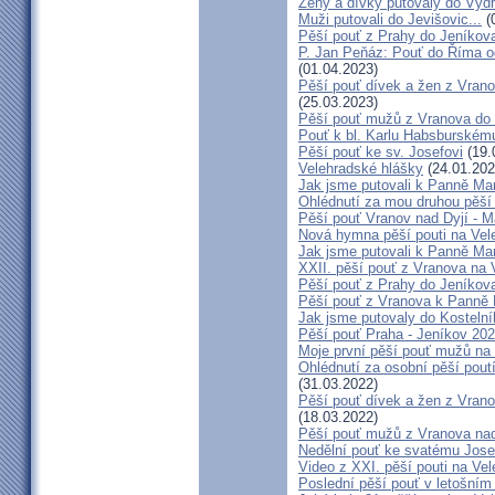
Ženy a dívky putovaly do Vydří
Muži putovali do Jevišovic...
(
Pěší pouť z Prahy do Jeníkov
P. Jan Peňáz: Pouť do Říma o
(01.04.2023)
Pěší pouť dívek a žen z Vrano
(25.03.2023)
Pěší pouť mužů z Vranova do 
Pouť k bl. Karlu Habsburskému
Pěší pouť ke sv. Josefovi
(19.
Velehradské hlášky
(24.01.202
Jak jsme putovali k Panně Mar
Ohlédnutí za mou druhou pěší
Pěší pouť Vranov nad Dyjí - 
Nová hymna pěší pouti na Vele
Jak jsme putovali k Panně Mar
XXII. pěší pouť z Vranova na V
Pěší pouť z Prahy do Jeníkov
Pěší pouť z Vranova k Panně 
Jak jsme putovaly do Kostelní
Pěší pouť Praha - Jeníkov 20
Moje první pěší pouť mužů na
Ohlédnutí za osobní pěší poutí
(31.03.2022)
Pěší pouť dívek a žen z Vrano
(18.03.2022)
Pěší pouť mužů z Vranova nad
Nedělní pouť ke svatému Jose
Video z XXI. pěší pouti na Vel
Poslední pěší pouť v letošním 