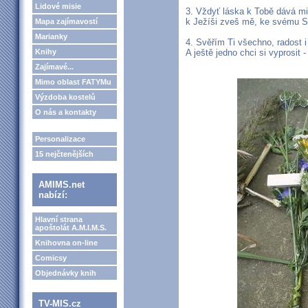
Lidové misie
3. Vždyť láska k Tobě dává mi 
k Ježíši zveš mě, ke svému Sy
Mapa zajímavostí
Marianky
4. Svěřím Ti všechno, radost i
Knihy
A ještě jedno chci si vyprosit 
Zajímavé...
Mimo oblast FATYMu
Výzdoba kostelů
O nás a kontakty
Personalizace
15 nejčtenějších
AMIMS.net
nabízí:
Hlavní strana
apoštolát A.M.I.M.S.
Knihovna on-line
Comicsy
Objednávky knih
TV-MIS.cz