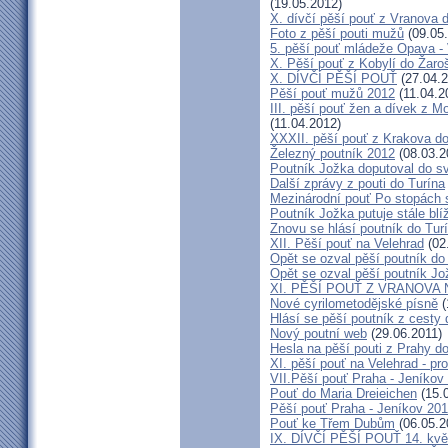
(19.05.2012)
X. dívčí pěší pouť z Vranova d
Foto z pěší pouti mužů
(09.05
5. pěší pouť mládeže Opava - 
X. Pěší pouť z Kobylí do Žaro
X. DÍVČÍ PĚŠÍ POUŤ
(27.04.2
Pěší pouť mužů 2012
(11.04.2
III. pěší pouť žen a dívek z 
(11.04.2012)
XXXII. pěší pouť z Krakova d
Železný poutník 2012
(08.03.2
Poutník Jožka doputoval do sv
Další zprávy z pouti do Turína
Mezinárodní pouť Po stopách 
Poutník Jožka putuje stále blí
Znovu se hlásí poutník do Tur
XII. Pěší pouť na Velehrad
(02
Opět se ozval pěší poutník do
Opět se ozval pěší poutník Jo
XI. PĚŠÍ POUŤ Z VRANOVA
Nové cyrilometodějské písně
(
Hlásí se pěší poutník z cesty 
Nový poutní web
(29.06.2011)
Hesla na pěší pouti z Prahy d
XI. pěší pouť na Velehrad - pr
VII.Pěší pouť Praha - Jeníkov 
Pouť do Maria Dreieichen
(15.
Pěší pouť Praha - Jeníkov 20
Pouť ke Třem Dubům
(06.05.2
IX. DÍVČÍ PĚŠÍ POUŤ 14. kvě