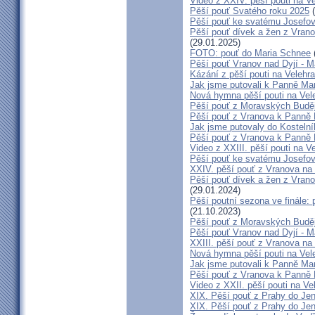
Video z XXIV. pěší pouti na V
Pěší pouť Svatého roku 2025
(
Pěší pouť ke svatému Josefov
Pěší pouť dívek a žen z Vrano
(29.01.2025)
FOTO: pouť do Maria Schnee
Pěší pouť Vranov nad Dyjí - 
Kázání z pěší pouti na Velehr
Jak jsme putovali k Panně Mar
Nová hymna pěší pouti na Vele
Pěší pouť z Moravských Buděj
Pěší pouť z Vranova k Panně 
Jak jsme putovaly do Kostelní
Pěší pouť z Vranova k Panně 
Video z XXIII. pěší pouti na V
Pěší pouť ke svatému Josefov
XXIV. pěší pouť z Vranova na 
Pěší pouť dívek a žen z Vrano
(29.01.2024)
Pěší poutní sezona ve finále:
(21.10.2023)
Pěší pouť z Moravských Buděj
Pěší pouť Vranov nad Dyjí - 
XXIII. pěší pouť z Vranova na 
Nová hymna pěší pouti na Vele
Jak jsme putovali k Panně Mar
Pěší pouť z Vranova k Panně 
Video z XXII. pěší pouti na Ve
XIX. Pěší pouť z Prahy do Jen
XIX. Pěší pouť z Prahy do Jen