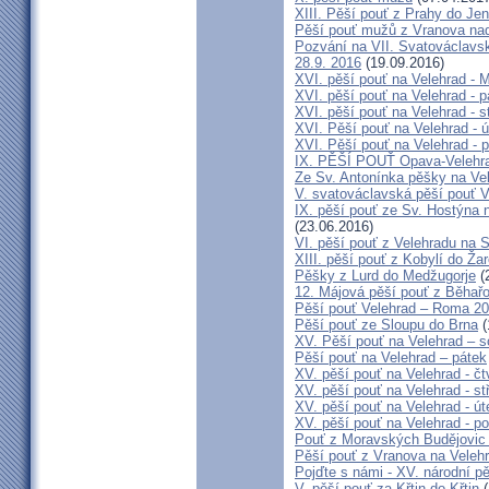
XIII. Pěší pouť z Prahy do Je
Pěší pouť mužů z Vranova nad 
Pozvání na VII. Svatováclavsk
28.9. 2016
(19.09.2016)
XVI. pěší pouť na Velehrad - 
XVI. pěší pouť na Velehrad - p
XVI. pěší pouť na Velehrad - s
XVI. Pěší pouť na Velehrad - ú
XVI. Pěší pouť na Velehrad - p
IX. PĚŠÍ POUŤ Opava-Velehr
Ze Sv. Antonínka pěšky na Ve
V. svatováclavská pěší pouť V
IX. pěší pouť ze Sv. Hostýna 
(23.06.2016)
VI. pěší pouť z Velehradu na
XIII. pěší pouť z Kobylí do Ža
Pěšky z Lurd do Medžugorje
(
12. Májová pěší pouť z Běhař
Pěší pouť Velehrad – Roma 20
Pěší pouť ze Sloupu do Brna
(
XV. Pěší pouť na Velehrad – s
Pěší pouť na Velehrad – pátek
XV. pěší pouť na Velehrad - čt
XV. pěší pouť na Velehrad - st
XV. pěší pouť na Velehrad - út
XV. pěší pouť na Velehrad - po
Pouť z Moravských Budějovic 
Pěší pouť z Vranova na Veleh
Pojďte s námi - XV. národní p
V. pěší pouť za Křtin do Křtin
(