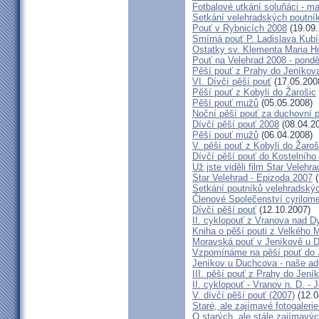
Fotbalové utkání soluňáci - ma
Setkání velehradských poutní
Pouť v Rybnicích 2008
(19.09.
Smírná pouť P. Ladislava Kub
Ostatky sv. Klementa Maria H
Pouť na Velehrad 2008 - pondě
Pěší pouť z Prahy do Jeníkov
VI. Dívčí pěší pouť
(17.05.200
Pěší pouť z Kobylí do Žarošic
Pěší pouť mužů
(05.05.2008)
Noční pěší pouť za duchovní 
Dívčí pěší pouť 2008
(08.04.2
Pěší pouť mužů
(06.04.2008)
V. pěší pouť z Kobylí do Žaroš
Dívčí pěší pouť do Kostelního
Už jste viděli film Star Velehr
Star Velehrad - Epizoda 2007
(
Setkání poutníků velehradský
Členové Společenství cyrilom
Dívčí pěší pouť
(12.10.2007)
II. cyklopouť z Vranova nad Dy
Kniha o pěší pouti z Velkého 
Moravská pouť v Jeníkově u 
Vzpomínáme na pěší pouť do J
Jeníkov u Duchcova - naše ad
III. pěší pouť z Prahy do Jení
II. cyklopouť - Vranov n. D. -
V. dívčí pěší pouť (2007)
(12.0
Staré, ale zajímavé fotogaleri
O starých, ale stále zajímavý