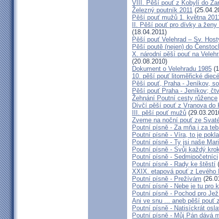
VIII. Pěší pouť z Kobylí do Ža
Železný poutník 2011
(25.04.2
Pěší pouť mužů 1. května 201
II. Pěší pouť pro dívky a žen
(18.04.2011)
Pěší pouť Velehrad – Sv. Host
Pěší poutě (nejen) do Čensto
X. národní pěší pouť na Velehr
(20.08.2010)
Dokument o Velehradu 1985
(1
10. pěší pouť litoměřické diec
Pěší pouť, Praha - Jeníkov, s
Pěší pouť Praha - Jeníkov; čt
Žehnání Poutní cesty růžence
Dívčí pěší pouť z Vranova do 
III. pěší pouť mužů
(29.03.201
Zveme na noční pouť ze Svat
Poutní písně - Za mňa i za te
Poutní písně - Víra, to je pokl
Poutní písně - Ty jsi naše Mar
Poutní písně - Svůj každý kro
Poutní písně - Sedmipočetníci
Poutní písně - Rady ke štěstí
(
XXIX. etapová pouť z Levého 
Poutní písně - Prežívám
(26.0
Poutní písně - Nebe je tu pro
Poutní písně - Pochod pro Jež
Ani ve snu ... aneb pěší pouť
Poutní písně - Natisíckrát osl
Poutní písně - Můj Pán dává m