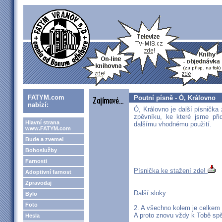
FATYM.com
Poutní písně - Ó, Královno
nabízí:
Ó, Královno je další písnička
zpěvníku, ke které jsme při
Hlavní strana
dalšímu vhodnému použití.
www.FATYM.com
Bude a zveme!
Bohoslužby
Farnosti
Písnička ke stažení zde!
Adoptivní farnost
Zpravodaj
Další sloky:
Bylo
Foto
2. A všechno kolem je celkem
A proto znovu vždy k Tobě sp
Hesla