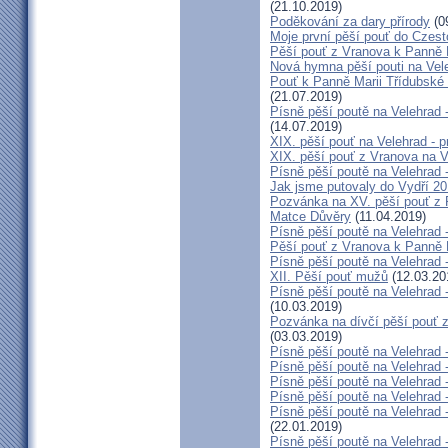
(21.10.2019)
Poděkování za dary přírody
(0
Moje první pěší pouť do Czes
Pěší pouť z Vranova k Panně 
Nová hymna pěší pouti na Vel
Pouť k Panně Marii Třídubské 2
(21.07.2019)
Písně pěší poutě na Velehrad
(14.07.2019)
XIX. pěší pouť na Velehrad - p
XIX. pěší pouť z Vranova na V
Písně pěší poutě na Velehrad 
Jak jsme putovaly do Vydří 20
Pozvánka na XV. pěší pouť z 
Matce Důvěry
(11.04.2019)
Písně pěší poutě na Velehrad 
Pěší pouť z Vranova k Panně 
Písně pěší poutě na Velehrad -
XII. Pěší pouť mužů
(12.03.20
Písně pěší poutě na Velehrad
(10.03.2019)
Pozvánka na dívčí pěší pouť z
(03.03.2019)
Písně pěší poutě na Velehrad -
Písně pěší poutě na Velehrad -
Písně pěší poutě na Velehrad 
Písně pěší poutě na Velehrad 
Písně pěší poutě na Velehrad
(22.01.2019)
Písně pěší poutě na Velehrad 