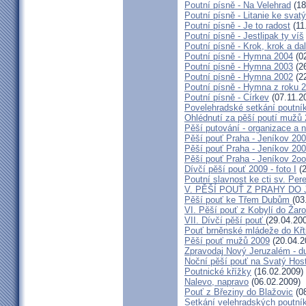
Poutní písně - Na Velehrad
(18
Poutní písně - Litanie ke svat
Poutní písně - Je to radost
(11
Poutní písně - Jestlipak ty víš
Poutní písně - Krok, krok a da
Poutní písně - Hymna 2004
(02
Poutní písně - Hymna 2003
(26
Poutní písně - Hymna 2002
(22
Poutní písně - Hymna z roku 
Poutní písně - Církev
(07.11.2
Povelehradské setkání poutní
Ohlédnutí za pěší poutí mužů
Pěší putování - organizace a 
Pěší pouť Praha - Jeníkov 200
Pěší pouť Praha - Jeníkov 2009
Pěší pouť Praha - Jeníkov 2o
Dívčí pěší pouť 2009 - foto I
(2
Poutní slavnost ke cti sv. Per
V. PĚŠÍ POUŤ Z PRAHY DO
Pěší pouť ke Třem Dubům
(03
VI. Pěší pouť z Kobylí do Žaro
VII. Dívčí pěší pouť
(29.04.20
Pouť brněnské mládeže do Křt
Pěší pouť mužů 2009
(20.04.2
Zpravodaj Nový Jeruzalém - d
Noční pěší pouť na Svatý Hos
Poutnické křížky
(16.02.2009)
Nalevo, napravo
(06.02.2009)
Pouť z Březiny do Blažovic
(08
Setkání velehradských poutní