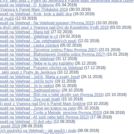
 XV. pěší pouť z Prahy do Jeníkova k Panně Marii Jeníkovské Matce Důvěr
poutě na Velehrad - Ó, Královno
(01.04.2019)
 Vranova k Panně Marii Třídubské 2019
(30.03.2019)
outě na Velehrad - Krok, krok a další dva
(18.03.2019)
ouť mužů
(12.03.2019)
poutě na Velehrad - Na Velehrad putujem (Hymna 2015)
(10.03.2019)
 dívčí pěší pouť z Vranova nad Dyjí do Kostelního Vydří 2019
(03.03.2019)
poutě na Velehrad - Maria bdí
(27.02.2019)
outě na Velehrad - Velehrad je cíl
(19.02.2019)
poutě na Velehrad - Čas velehradských poutí
(12.02.2019)
poutě na Velehrad - Láska zůstává
(05.02.2019)
poutě na Velehrad - Zpívejme svému Pánu (hymna 2007)
(22.01.2019)
poutě na Velehrad - Blahoslavení čistého srdce (hymna 2017)
(15.01.2019)
poutě na Velehrad - Na Velehrad
(31.12.2018)
poutě na Velehrad - Nebe je tu pro každého
(26.12.2018)
poutě na Velehrad - Putujem všichni na Velehrad
(17.12.2018)
. pěší pouti z Prahy do Jeníkova
(10.12.2018)
poutě na Velehrad - Ježíš, Maria a svatý Josef
(26.11.2018)
outě na Velehrad - Ježíši tichý
(19.11.2018)
outě na Velehrad - Je to radost
(05.11.2018)
poutě na Velehrad - Sedmipočetníci
(29.10.2018)
poutě na Velehrad - Bůh má o tobě skvělý sen (hymna 2016)
(22.10.2018)
outě na Velehrad - Dva svatí bratři
(15.10.2018)
ší pouť z Vranova nad Dyjí k Panně Marii Sněžné
(13.10.2018)
poutě na Velehrad - Jsme jen krátce na zemi
(01.10.2018)
poutě na Velehrad - Cyrile a Metode, prosíme (hymna 2010)
(24.09.2018)
poutě na Velehrad - Ať spíš nebo bdíš (hymna 2012)
(17.09.2018)
poutě na Velehrad - O dvě věci
(12.09.2018)
 poutě 2018
(08.09.2018)
ch poutníků na Velehrad – jak použít i jinde
(08.09.2018)