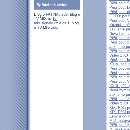
Pěší pouť S
Spřátelené weby:
Pěší pouť k
Pěší pouť d
Blog o FATYMu
zde
, blog o
FOTO: pouť
TV-MIS.cz
tv-
Pěší pouť V
mis.signaly.cz
a další blog
Kázání z pě
o TV-MIS
zde
.
Jak jsme pu
Nová hymna 
Pěší pouť z
Pěší pouť z
Jak jsme pu
Pěší pouť z
Video z XXII
Pěší pouť k
XXIV. pěší 
Pěší pouť d
Pěší poutní
Pěší pouť z
Pěší pouť V
XXIII. pěší 
Nová hymna 
Jak jsme pu
Pěší pouť z
Video z XXII
XIX. Pěší p
XIX. Pěší p
Ženy a dívky
Muži putoval
Pěší pouť z
P. Jan Peňá