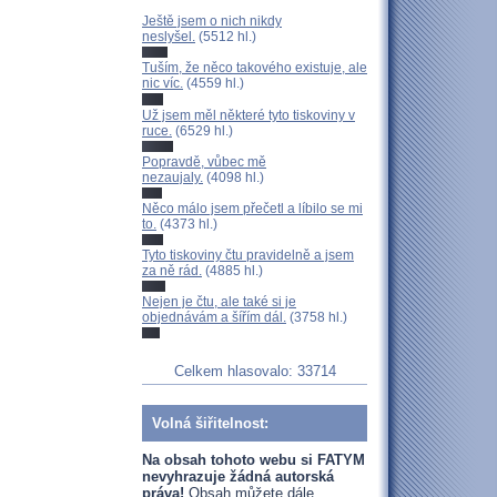
Ještě jsem o nich nikdy
neslyšel.
(5512 hl.)
Tuším, že něco takového existuje, ale
nic víc.
(4559 hl.)
Už jsem měl některé tyto tiskoviny v
ruce.
(6529 hl.)
Popravdě, vůbec mě
nezaujaly.
(4098 hl.)
Něco málo jsem přečetl a líbilo se mi
to.
(4373 hl.)
Tyto tiskoviny čtu pravidelně a jsem
za ně rád.
(4885 hl.)
Nejen je čtu, ale také si je
objednávám a šířím dál.
(3758 hl.)
Celkem hlasovalo: 33714
Volná šiřitelnost:
Na obsah tohoto webu si FATYM
nevyhrazuje žádná autorská
práva!
Obsah můžete dále