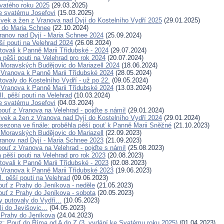
vatého roku 2025
(29.03.2025)
e svatému Josefovi
(15.03.2025)
ívek a žen z Vranova nad Dyjí do Kostelního Vydří 2025
(29.01.2025)
 do Maria Schnee
(22.10.2024)
ranov nad Dyjí - Maria Schnee 2024
(25.09.2024)
ší pouti na Velehrad 2024
(26.08.2024)
tovali k Panně Marii Třídubské - 2024
(29.07.2024)
pěší pouti na Velehrad pro rok 2024
(20.07.2024)
 Moravských Budějovic do Mariazell 2024
(18.06.2024)
 Vranova k Panně Marii Třídubské 2024
(28.05.2024)
tovaly do Kostelního Vydří - už po 22.
(09.05.2024)
 Vranova k Panně Marii Třídubské 2024
(13.03.2024)
I. pěší pouti na Velehrad
(10.03.2024)
e svatému Josefovi
(04.03.2024)
pouť z Vranova na Velehrad - pojďte s námi!
(29.01.2024)
ívek a žen z Vranova nad Dyjí do Kostelního Vydří 2024
(29.01.2024)
 sezona ve finále: proběhla pěší pouť k Panně Marii Sněžné
(21.10.2023)
 Moravských Budějovic do Mariazell
(22.09.2023)
ranov nad Dyjí - Maria Schnee 2023
(21.09.2023)
pouť z Vranova na Velehrad - pojďte s námi!
(25.08.2023)
pěší pouti na Velehrad pro rok 2023
(20.08.2023)
tovali k Panně Marii Třídubské - 2023
(02.08.2023)
 Vranova k Panně Marii Třídubské 2023
(19.06.2023)
. pěší pouti na Velehrad
(09.06.2023)
ouť z Prahy do Jeníkova - neděle
(21.05.2023)
ouť z Prahy do Jeníkova - sobota
(20.05.2023)
 putovaly do Vydří...
(10.05.2023)
i do Jevišovic...
(04.05.2023)
 Prahy do Jeníkova
(24.04.2023)
z: Pouť do Říma od A do Z (3. vydání ke Svatému roku 2025)
(01.04.2023)