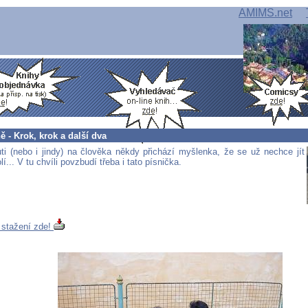
AMIMS.net
ě - Krok, krok a další dva
ti (nebo i jindy) na člověka někdy přichází myšlenka, že se už nechce jít
lí... V tu chvíli povzbudí třeba i tato písnička.
 stažení zde!