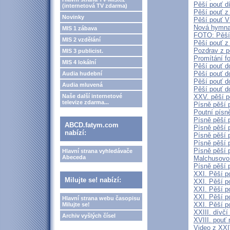
Pěší pouť d
(internetová TV zdarma)
Pěší pouť z
Novinky
Pěší pouť V
Nová hymna 
MIS 1 zábava
FOTO: Pěší 
MIS 2 vzdělání
Pěší pouť z
Pozdrav z p
MIS 3 publicist.
Promítání f
MIS 4 lokální
Pěší pouť do
Pěší pouť d
Audia hudební
Pěší pouť d
Audia mluvená
Pěší pouť d
Naše další internetové
XXV. pěší p
televize zdarma...
Písně pěší 
Poutní písně
Písně pěší 
ABCD.fatym.com
Písně pěší 
nabízí:
Písně pěší 
Písně pěší p
Písně pěší 
Hlavní strana vyhledávače
Abeceda
Malchusovo
Písně pěší 
XXI. Pěší p
Milujte se! nabízí:
XXI. Pěší p
XXI. Pěší p
XXI. Pěší pou
Hlavní strana webu časopisu
XXI. Pěší p
Milujte se!
XXIII. dívčí
Archiv vyšlých čísel
XVIII. pouť
Video z XXI