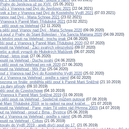
 Prahy do Jeníkova už po XVII.
(15.05.2021)
užů z Vranova nad Dyjí do Jevišovic 2021
(22.04.2021)
ívek a žen z Vranova nad Dyjí do Kostelního Vydří 2021
(07.03.2021)
ranov nad Dyjí - Maria Schnee 2021
(23.02.2021)
 Vranova k Panně Marii Třídubské 2021
(13.02.2021)
 pěší pouti na Velehrad
(12.11.2020)
 pěší pouť Vranov nad Dyjí - Maria Schnee 2020
(09.09.2020)
ká pouť z Prahy do Staré Boleslavi - Via Sancta Mariana 2020
(04.09.2020)
 letošní pouti na Velehrad - trochu jinak
(24.08.2020)
ší pouť z Vranova k Panně Marii Třídubské 2020
(12.07.2020)
poutě na Velehrad - Žáci svatých věrozvěstů
(09.07.2020)
Rešic a okolí vyrazili do Hlubokých Mašůvek
(06.07.2020)
hrad - letos jinak
(27.06.2020)
poutě na Velehrad - Duchu svatý
(24.06.2020)
pěší pouti na Velehrad pro rok 2020
(17.06.2020)
poutě na Velehrad - Môj Pán
(25.04.2020)
pouť z Vranova nad Dyjí do Kostelního Vydří 2020
(25.02.2020)
uť z Vranova na Velehrad - pojďte s námi!
(04.02.2020)
 sezona ve finále: proběhla pěší pouť k Panně Marii Sněžné
(21.10.2019)
za dary přírody
(09.10.2019)
pěší pouť do Czestochowe
(04.10.2019)
 Vranova k Panně Marii Sněžné 2019
(11.09.2019)
pěší pouti na Velehrad - Společně můžem putovat
(07.08.2019)
 Marii Třídubské 2019: je to radost na pouť kráčet....
(21.07.2019)
poutě na Velehrad - Pane, mám Tě velmi rád (Hymna 2003)
(14.07.2019)
uť na Velehrad - proud z Brna - Bystrce
(25.06.2019)
ouť z Vranova na Velehrad - pojďte s námi!
(26.05.2019)
poutě na Velehrad - Církev
(21.05.2019)
tovaly do Vydří 2019 - aneb dívčí pouť po 17.
(21.05.2019)