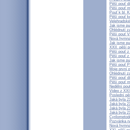
Pěší pouť d
Pěší pouť m
Pouť k bl. 
Pěší pouť k
Velehradské
Jak jsme pu
Ohlédnutí z
Pěší pouť V
Nová hymna 
Jak jsme pu
XXII. pěší p
Pěší pouť z
Pěší pouť z
Jak jsme pu
Pěší pouť P
Moje první 
Ohlédnutí z
Pěší pouť d
Pěší pouť m
Nedělní pou
Video z XXI.
Poslední pěš
Jaká byla 21
Jaká byla 21
Jaká byla 21
Jaká byla 21
Cyrilometod
Pozvánka na
Nová hymna 
XXI. pěší p