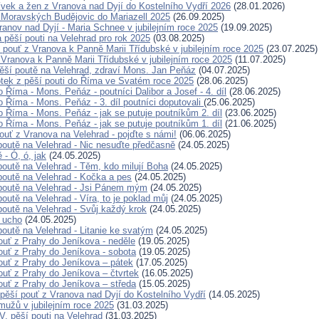
ívek a žen z Vranova nad Dyjí do Kostelního Vydří 2026
(28.01.2026)
 Moravských Budějovic do Mariazell 2025
(26.09.2025)
ranov nad Dyjí - Maria Schnee v jubilejním roce 2025
(19.09.2025)
pěší pouti na Velehrad pro rok 2025
(03.08.2025)
pouť z Vranova k Panně Marii Třídubské v jubilejním roce 2025
(23.07.2025)
 Vranova k Panně Marii Třídubské v jubilejním roce 2025
(11.07.2025)
ěší poutě na Velehrad, zdraví Mons. Jan Peňáz
(04.07.2025)
otek z pěší pouti do Říma ve Svatém roce 2025
(28.06.2025)
 Říma - Mons. Peňáz - poutníci Dalibor a Josef - 4. díl
(28.06.2025)
o Říma - Mons. Peňáz - 3. díl poutníci doputovali
(25.06.2025)
o Říma - Mons. Peňáz - jak se putuje poutníkům 2. díl
(23.06.2025)
o Říma - Mons. Peňáz - jak se putuje poutníkům 1. díl
(21.06.2025)
ouť z Vranova na Velehrad - pojďte s námi!
(06.06.2025)
poutě na Velehrad - Nic nesuďte předčasně
(24.05.2025)
 - Ó, ó, jak
(24.05.2025)
poutě na Velehrad - Těm, kdo milují Boha
(24.05.2025)
poutě na Velehrad - Kočka a pes
(24.05.2025)
poutě na Velehrad - Jsi Pánem mým
(24.05.2025)
outě na Velehrad - Víra, to je poklad můj
(24.05.2025)
poutě na Velehrad - Svůj každý krok
(24.05.2025)
 ucho
(24.05.2025)
poutě na Velehrad - Litanie ke svatým
(24.05.2025)
ouť z Prahy do Jeníkova - neděle
(19.05.2025)
ouť z Prahy do Jeníkova - sobota
(19.05.2025)
ouť z Prahy do Jeníkova – pátek
(17.05.2025)
ť z Prahy do Jeníkova –⁠⁠⁠⁠⁠⁠ čtvrtek
(16.05.2025)
ouť z Prahy do Jeníkova – středa
(15.05.2025)
 pěší pouť z Vranova nad Dyjí do Kostelního Vydří
(14.05.2025)
 mužů v jubilejním roce 2025
(31.03.2025)
V. pěší pouti na Velehrad
(31.03.2025)