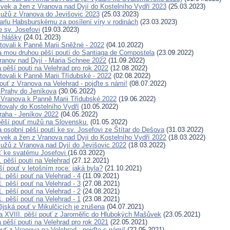
ívek a žen z Vranova nad Dyjí do Kostelního Vydří 2023
(25.03.2023)
užů z Vranova do Jevišovic 2023
(25.03.2023)
Karlu Habsburskému za posílení víry v rodinách
(23.03.2023)
e sv. Josefovi
(19.03.2023)
 hlášky
(24.01.2023)
tovali k Panně Marii Sněžné - 2022
(04.10.2022)
a mou druhou pěší poutí do Santiaga de Compostela
(23.09.2022)
ranov nad Dyjí - Maria Schnee 2022
(11.09.2022)
pěší pouti na Velehrad pro rok 2022
(12.08.2022)
tovali k Panně Marii Třídubské - 2022
(02.08.2022)
ouť z Vranova na Velehrad - pojďte s námi!
(08.07.2022)
 Prahy do Jeníkova
(30.06.2022)
 Vranova k Panně Marii Třídubské 2022
(19.06.2022)
tovaly do Kostelního Vydří
(10.05.2022)
raha - Jeníkov 2022
(04.05.2022)
pěší pouť mužů na Slovensku.
(01.05.2022)
a osobní pěší poutí ke sv. Josefovi ze Štítar do Dešova
(31.03.2022)
ívek a žen z Vranova nad Dyjí do Kostelního Vydří 2022
(18.03.2022)
užů z Vranova nad Dyjí do Jevišovic 2022
(18.03.2022)
ť ke svatému Josefovi
(16.03.2022)
 pěší pouti na Velehrad
(27.12.2021)
í pouť v letošním roce: jaká byla?
(21.10.2021)
. pěší pouť na Velehrad - 4
(11.09.2021)
. pěší pouť na Velehrad - 3
(27.08.2021)
. pěší pouť na Velehrad - 2
(24.08.2021)
. pěší pouť na Velehrad - 1
(23.08.2021)
ějská pouť v Mikulčicích je zrušena
(04.07.2021)
 XVIII. pěší pouť z Jaroměřic do Hlubokých Mašůvek
(23.05.2021)
pěší pouti na Velehrad pro rok 2021
(22.05.2021)
ouť z Vranova na Velehrad - pojďte s námi!
(22.05.2021)