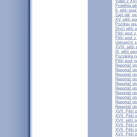
Video z XVII
Proběhla pě
8. pěší pou
Zajít dál, 
XV. pěší po
Pozdrav pou
Dívčí pěší 
Pěší pouť z
Pěší pouť z
Uskuteční s
XVIII. pěší
III. pěší po
Pozvánka na
Pěší pouť n
Reportáž ot
Reportáž ot
Reportáž ot
Reportáž ot
Reportáž ot
Reportáž ot
Reportáž ot
Reportáž ot
Reportáž ot
Reportáž ot
XVII. Pěší 
XVII. Pěší p
XVII: pěší p
XVII. Pěší p
XVII. Pěší p
XVII. Pěší p