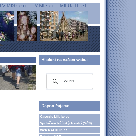
TV-MIS.com
TV-MIS.cz
MILUJTE.SE
Hledání na našem webu:
Doporučujeme:
Časopis Milujte se!
Společenství čistých srdcí (SČS)
Web KATOLIK.cz