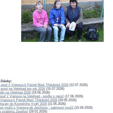
 články:
pouť z Vranova k Panně Marii Třídubské 2026
(22.07.2026)
pouti na Velehrad pro rok 2026
(15.07.2026)
odin na Velehrad 2026
(18.06.2026)
pouť z Vranova na Velehrad - pojďte s námi!
(17.06.2026)
 Vranova k Panně Marii Třídubské 2026
(29.05.2026)
tovaly do Kostelního Vydří 2026
(11.05.2026)
ouť mužů z Vranova do Jevišovic - patronovi mužů
(15.04.2026)
e svatému Josefovi
(29.01.2026)