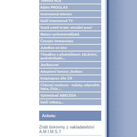
Televize NOE
Rádio PROGLAS
Internetová televize
Další internetové TV
Svatá země Izrael, virtuální pouť
Matice cyrilometodějská
Časopis Immaculata
JukeBox on-line
TémaBox s přednáškami, kázáními,
audioknihami...
Jeníkov.net
Adoptivní farnost Jeníkov
Kolpingovo dílo ČR
Církevní restituce - otázky, odpovědi,
fakta, čísla....
Vyhledávač ABECEDA
Další odkazy...
Anketa:
Znáš tiskoviny z nakladatelství
A.M.I.M.S.?