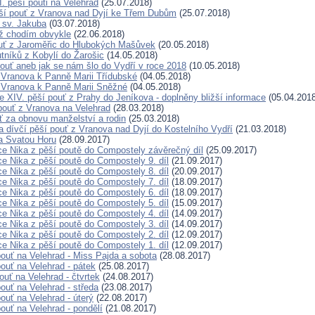
. pěší pouti na Velehrad
(25.07.2018)
ší pouť z Vranova nad Dyjí ke Třem Dubům
(25.07.2018)
ť sv. Jakuba
(03.07.2018)
než chodím obvykle
(22.06.2018)
uť z Jaroměřic do Hlubokých Mašůvek
(20.05.2018)
tníků z Kobylí do Žarošic
(14.05.2018)
pouť aneb jak se nám šlo do Vydří v roce 2018
(10.05.2018)
 Vranova k Panně Marii Třídubské
(04.05.2018)
 Vranova k Panně Marii Sněžné
(04.05.2018)
e XIV. pěší pouť z Prahy do Jeníkova - doplněny bližší informace
(05.04.2018
 pouť z Vranova na Velehrad
(28.03.2018)
uť za obnovu manželství a rodin
(25.03.2018)
 dívčí pěší pouť z Vranova nad Dyjí do Kostelního Vydří
(21.03.2018)
a Svatou Horu
(28.09.2017)
ce Nika z pěší poutě do Compostely závěrečný díl
(25.09.2017)
ce Nika z pěší poutě do Compostely 9. díl
(21.09.2017)
ce Nika z pěší poutě do Compostely 8. díl
(20.09.2017)
ce Nika z pěší poutě do Compostely 7. díl
(18.09.2017)
ce Nika z pěší poutě do Compostely 6. díl
(18.09.2017)
ce Nika z pěší poutě do Compostely 5. díl
(15.09.2017)
ce Nika z pěší poutě do Compostely 4. díl
(14.09.2017)
ce Nika z pěší poutě do Compostely 3. díl
(14.09.2017)
ce Nika z pěší poutě do Compostely 2. díl
(12.09.2017)
ce Nika z pěší poutě do Compostely 1. díl
(12.09.2017)
pouť na Velehrad - Miss Pajda a sobota
(28.08.2017)
ouť na Velehrad - pátek
(25.08.2017)
ouť na Velehrad - čtvrtek
(24.08.2017)
ouť na Velehrad - středa
(23.08.2017)
ouť na Velehrad - úterý
(22.08.2017)
ouť na Velehrad - pondělí
(21.08.2017)