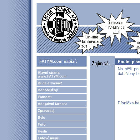
FATYM.com nabízí:
Poutní písn
Na pěší pou
Hlavní strana
dál. Nohy bo
www.FATYM.com
Bude a zveme!
Bohoslužby
Farnosti
Písnička ke
Adoptivní farnost
Zpravodaj
Bylo
Foto
Hesla
Lidové misie