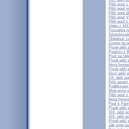
Pěší pouť z
Pěší pouť m
Pěší pouť d
Pěší pouť V
Pěší pouť z
Video z XIX.
Pozvánka na
Silvestrovs
Ohlédnutí za
Zveme na pě
Písně pěší 
Poutníci z 
Pouť na Vele
Písně pěší 
Nová hymna 
Písně pěší 
Dívčí pěší 
XX. pěší po
Pěší poutní
Poděkování 
Moje první 
Pěší pouť z
Nová hymna 
Pouť k Panně
Písně pěší 
XIX. pěší po
XIX. pěší p
Písně pěší 
Jak jsme pu