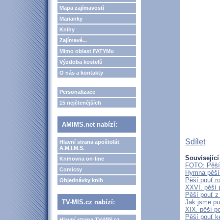
Mapa zajímavostí
Marianky
Knihy
Zajímavé...
Mimo oblast FATYMu
Výzdoba kostelů
O nás a kontakty
Personalizace
15 nejčtenějších
AMIMS.net nabízí:
Sdílet
Hlavní strana apoštolát
A.M.I.M.S.
Související
Knihovna on-line
FOTO: Pěší 
Comicsy
Hymna pěší 
Pěší pouť r
Objednávky knih
XXVI. pěší 
Pěší pouť z
TV-MIS.cz nabízí:
Jak jsme pu
XIX. pěší p
Pěší pouť k
Hlavní strana TV-MIS.cz