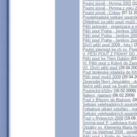
Poutní písně - Hymna 2002
(22
Poutní písně - Hymna z roku 
Poutní písně - Církev
(07.11.2
Povelehradské setkání poutní
Ohlédnutí za pěší poutí mužů
Pěší putování - organizace a 
Pěší pouť Praha - Jeníkov 200
Pěší pouť Praha - Jeníkov 2009
Pěší pouť Praha - Jeníkov 2o
Dívčí pěší pouť 2009 - foto I
(2
Poutní slavnost ke cti sv. Per
V. PĚŠÍ POUŤ Z PRAHY DO
Pěší pouť ke Třem Dubům
(03
VI. Pěší pouť z Kobylí do Žaro
VII. Dívčí pěší pouť
(29.04.20
Pouť brněnské mládeže do Křt
Pěší pouť mužů 2009
(20.04.2
Zpravodaj Nový Jeruzalém - d
Noční pěší pouť na Svatý Hos
Poutnické křížky
(16.02.2009)
Nalevo, napravo
(06.02.2009)
Pouť z Březiny do Blažovic
(08
Setkání velehradských poutní
Fotbalové utkání soluňáci - ma
Setkání velehradských poutní
Pouť v Rybnicích 2008
(19.09.
Smírná pouť P. Ladislava Kub
Ostatky sv. Klementa Maria H
Pouť na Velehrad 2008 - pondě
Pěší pouť z Prahy do Jeníkov