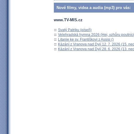
Nové filmy, videa a audia (mp3) pro vás:
www.TV-MIS.cz
::
Svatý Patriku (píseň)
::
Velehradská hymna 2026 (Hej, vzhůru poutníci
::
Litanie ke sv. Františkovi z Assisi ()
::
Kázání z Vranova nad Dyjí 12. 7. 2026 (15. ne
::
Kázání z Vranova nad Dyjí 28. 6. 2026 (13. ne