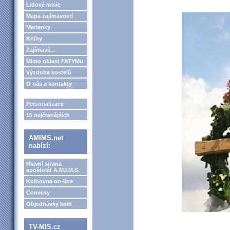
Lidové misie
Mapa zajímavostí
Marianky
Knihy
Zajímavé...
Mimo oblast FATYMu
Výzdoba kostelů
O nás a kontakty
Personalizace
15 nejčtenějších
AMIMS.net
nabízí:
Hlavní strana
apoštolát A.M.I.M.S.
Knihovna on-line
Comicsy
Objednávky knih
TV-MIS.cz