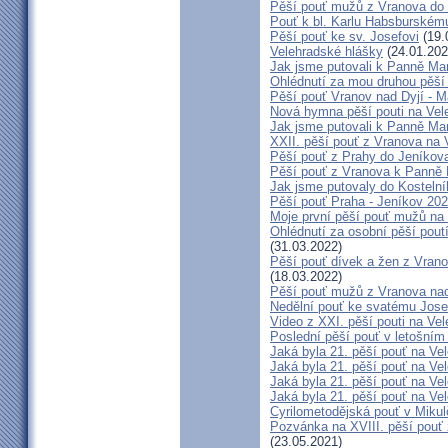
Pěší pouť mužů z Vranova do 
Pouť k bl. Karlu Habsburskému
Pěší pouť ke sv. Josefovi
(19.
Velehradské hlášky
(24.01.202
Jak jsme putovali k Panně Mar
Ohlédnutí za mou druhou pěší
Pěší pouť Vranov nad Dyjí - 
Nová hymna pěší pouti na Vele
Jak jsme putovali k Panně Mar
XXII. pěší pouť z Vranova na V
Pěší pouť z Prahy do Jeníkov
Pěší pouť z Vranova k Panně 
Jak jsme putovaly do Kostelní
Pěší pouť Praha - Jeníkov 20
Moje první pěší pouť mužů na
Ohlédnutí za osobní pěší poutí
(31.03.2022)
Pěší pouť dívek a žen z Vrano
(18.03.2022)
Pěší pouť mužů z Vranova nad
Nedělní pouť ke svatému Jose
Video z XXI. pěší pouti na Vel
Poslední pěší pouť v letošním 
Jaká byla 21. pěší pouť na Vel
Jaká byla 21. pěší pouť na Vel
Jaká byla 21. pěší pouť na Vel
Jaká byla 21. pěší pouť na Vel
Cyrilometodějská pouť v Mikul
Pozvánka na XVIII. pěší pouť
(23.05.2021)