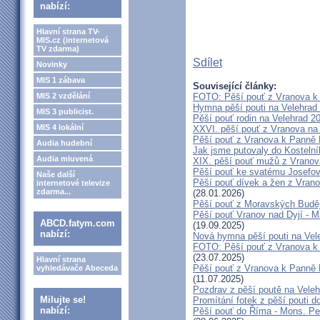
nabízí:
Hlavní strana TV-
MIS.cz (internetová
TV zdarma)
Sdílet
Novinky
MIS 1 zábava
Související články:
MIS 2 vzdělání
FOTO: Pěší pouť z Vranova k 
Hymna pěší pouti na Velehrad 
MIS 3 publicist.
Pěší pouť rodin na Velehrad 2
MIS 4 lokální
XXVI. pěší pouť z Vranova na 
Pěší pouť z Vranova k Panně 
Audia hudební
Jak jsme putovaly do Kostelní
Audia mluvená
XIX. pěší pouť mužů z Vranova
Pěší pouť ke svatému Josefov
Naše další
Pěší pouť dívek a žen z Vrano
internetové televize
zdarma...
(28.01.2026)
Pěší pouť z Moravských Buděj
Pěší pouť Vranov nad Dyjí - M
ABCD.fatym.com
(19.09.2025)
nabízí:
Nová hymna pěší pouti na Vele
FOTO: Pěší pouť z Vranova k P
(23.07.2025)
Hlavní strana
Pěší pouť z Vranova k Panně M
vyhledávače Abeceda
(11.07.2025)
Pozdrav z pěší poutě na Vele
Milujte se!
Promítání fotek z pěší pouti 
nabízí:
Pěší pouť do Říma - Mons. Peňá