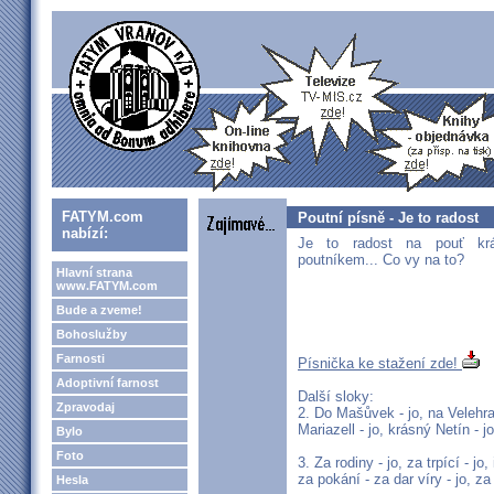
FATYM.com
Poutní písně - Je to radost
nabízí:
Je to radost na pouť krá
poutníkem... Co vy na to?
Hlavní strana
www.FATYM.com
Bude a zveme!
Bohoslužby
Farnosti
Písnička ke stažení zde!
Adoptivní farnost
Další sloky:
Zpravodaj
2. Do Mašůvek - jo, na Velehrad
Mariazell - jo, krásný Netín - 
Bylo
Foto
3. Za rodiny - jo, za trpící - jo
za pokání - za dar víry - jo, za
Hesla