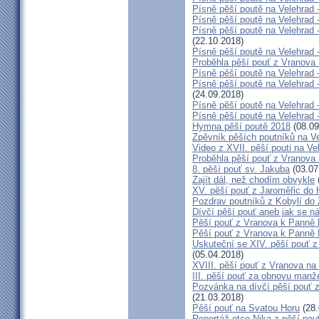
Písně pěší poutě na Velehrad -
Písně pěší poutě na Velehrad 
Písně pěší poutě na Velehrad
(22.10.2018)
Písně pěší poutě na Velehrad -
Proběhla pěší pouť z Vranova
Písně pěší poutě na Velehrad 
Písně pěší poutě na Velehrad 
(24.09.2018)
Písně pěší poutě na Velehrad 
Písně pěší poutě na Velehrad 
Hymna pěší poutě 2018
(08.09
Zpěvník pěších poutníků na Vel
Video z XVII. pěší pouti na Ve
Proběhla pěší pouť z Vranova
8. pěší pouť sv. Jakuba
(03.07
Zajít dál, než chodím obvykle
XV. pěší pouť z Jaroměřic do
Pozdrav poutníků z Kobylí do 
Dívčí pěší pouť aneb jak se n
Pěší pouť z Vranova k Panně 
Pěší pouť z Vranova k Panně 
Uskuteční se XIV. pěší pouť z
(05.04.2018)
XVIII. pěší pouť z Vranova na
III. pěší pouť za obnovu manže
Pozvánka na dívčí pěší pouť z
(21.03.2018)
Pěší pouť na Svatou Horu
(28.
Reportáž otce Nika z pěší pou