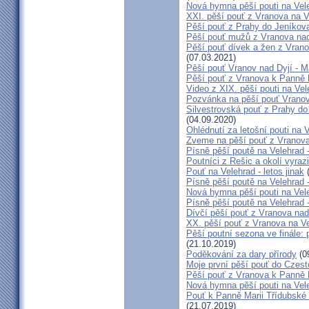
Nová hymna pěší pouti na Vele
XXI. pěší pouť z Vranova na V
Pěší pouť z Prahy do Jeníkova
Pěší pouť mužů z Vranova nad
Pěší pouť dívek a žen z Vrano
(07.03.2021)
Pěší pouť Vranov nad Dyjí - 
Pěší pouť z Vranova k Panně 
Video z XIX. pěší pouti na Vel
Pozvánka na pěší pouť Vranov
Silvestrovská pouť z Prahy do
(04.09.2020)
Ohlédnutí za letošní pouti na V
Zveme na pěší pouť z Vranova
Písně pěší poutě na Velehrad 
Poutníci z Rešic a okolí vyra
Pouť na Velehrad - letos jinak
(
Písně pěší poutě na Velehrad 
Nová hymna pěší pouti na Vele
Písně pěší poutě na Velehrad 
Dívčí pěší pouť z Vranova nad
XX. pěší pouť z Vranova na Ve
Pěší poutní sezona ve finále:
(21.10.2019)
Poděkování za dary přírody
(0
Moje první pěší pouť do Czes
Pěší pouť z Vranova k Panně 
Nová hymna pěší pouti na Vel
Pouť k Panně Marii Třídubské 2
(21.07.2019)