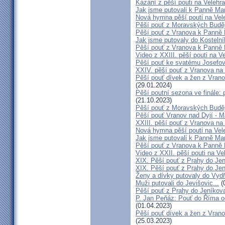
Kázání z pěší pouti na Velehr
Jak jsme putovali k Panně Mar
Nová hymna pěší pouti na Vele
Pěší pouť z Moravských Buděj
Pěší pouť z Vranova k Panně 
Jak jsme putovaly do Kostelní
Pěší pouť z Vranova k Panně 
Video z XXIII. pěší pouti na V
Pěší pouť ke svatému Josefov
XXIV. pěší pouť z Vranova na 
Pěší pouť dívek a žen z Vrano
(29.01.2024)
Pěší poutní sezona ve finále:
(21.10.2023)
Pěší pouť z Moravských Buděj
Pěší pouť Vranov nad Dyjí - 
XXIII. pěší pouť z Vranova na 
Nová hymna pěší pouti na Vele
Jak jsme putovali k Panně Mar
Pěší pouť z Vranova k Panně 
Video z XXII. pěší pouti na Ve
XIX. Pěší pouť z Prahy do Jen
XIX. Pěší pouť z Prahy do Jen
Ženy a dívky putovaly do Vydří
Muži putovali do Jevišovic...
(
Pěší pouť z Prahy do Jeníkov
P. Jan Peňáz: Pouť do Říma o
(01.04.2023)
Pěší pouť dívek a žen z Vrano
(25.03.2023)