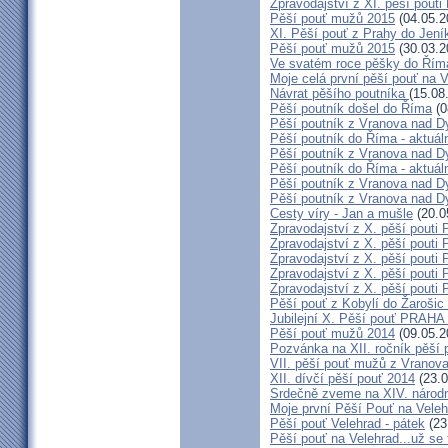
Zpravodajství z XI. pěší pouti
Pěší pouť mužů 2015
(04.05.2
XI. Pěší pouť z Prahy do Jení
Pěší pouť mužů 2015
(30.03.2
Ve svatém roce pěšky do Řím
Moje celá první pěší pouť na 
Návrat pěšího poutníka
(15.08
Pěší poutník došel do Říma
(0
Pěší poutník z Vranova nad Dy
Pěší poutník do Říma - aktuáln
Pěší poutník z Vranova nad Dy
Pěší poutník do Říma - aktuáln
Pěší poutník z Vranova nad Dy
Pěší poutník z Vranova nad Dy
Cesty víry - Jan a mušle
(20.0
Zpravodajství z X. pěší pouti 
Zpravodajství z X. pěší pouti 
Zpravodajství z X. pěší pouti 
Zpravodajství z X. pěší pouti 
Zpravodajství z X. pěší pouti 
Pěší pouť z Kobylí do Žarošic
Jubilejní X. Pěší pouť PRAH
Pěší pouť mužů 2014
(09.05.2
Pozvánka na XII. ročník pěší 
VII. pěší pouť mužů z Vranova
XII. dívčí pěší pouť 2014
(23.0
Srdečně zveme na XIV. národn
Moje první Pěší Pouť na Veleh
Pěší pouť Velehrad - pátek
(23
Pěší pouť na Velehrad...už se t