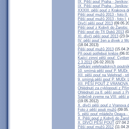
IX. Pěší pouť Praha - Jeníkov;
IX. Pěší pouť Praha - Jeníkov;
XXXIII. pěší pouť z Krakova 
Pěší pouť mužů 2013 - foto II.
Pěší pouť mužů 2013 - foto I.
(
Dívčí pěší pouť 2013
(09.05.2
Pěší pouť z Kobylí do Žarošic
Pěší pouť do Tří Dubů 2013
(0
XI. dívčí pěší pouť 2013
(23.0
IV. pěší pouť žen a dívek z M
(18.04.2013)
Pěší pouť mužů 2013
(15.04.2
Při pouti potřebují kněze
(06.0
Kající zimní pěší pouť: Cyrilo
2.3.2013
(26.02.2013)
Setkání velehradských poutní
10. smírná pěší pouť P. MUDr.
XII. pěší pouť na Velehrad - st
9. smírná pěší pouť P. MUDr. 
XII. PĚŠÍ POUŤ Z VRANOVA
Ohlédnutí za cyklopoutí z Pří
Ohlédnutí za 8. pěší poutí z 
Srdečně zveme na VIII. pěší p
(19.05.2012)
X. dívčí pěší pouť z Vranova d
Foto z pěší pouti mužů
(09.05
5. pěší pouť mládeže Opava - 
X. Pěší pouť z Kobylí do Žaro
X. DÍVČÍ PĚŠÍ POUŤ
(27.04.2
Pěší pouť mužů 2012
(11.04.2