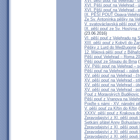
XVI. pěší pouť na Velehrad - s
XVI. Pěší pouť na Velehrad - ú
XVI. Pěší pouť na Velehrad - p
IX. PĚŠÍ POUŤ Opava-Velehr
Ze Sv. Antonínka pěšky na Ve
V. svatováclavská pěší pouť V
IX. pěší pouť ze Sv. Hostýna 
(23.06.2016)
VI. pěší pouť z Velehradu na
XIII. pěší pouť z Kobylí do Ža
Pěšky z Lurd do Medžugorje
(
12. Májová pěší pouť z Běhař
Pěší pouť Velehrad – Roma 20
Pěší pouť ze Sloupu do Brna
(
XV. Pěší pouť na Velehrad – s
Pěší pouť na Velehrad – pátek
XV. pěší pouť na Velehrad - čt
XV. pěší pouť na Velehrad - st
XV. pěší pouť na Velehrad - út
XV. pěší pouť na Velehrad - po
Pouť z Moravských Budějovic 
Pěší pouť z Vranova na Veleh
Pojďte s námi - XV. národní p
V. pěší pouť za Křtin do Křtin
(
XXXV. pěší pouť z Krakova d
Zpravodajství z XI. pěší pouti
Setkání přátel Anny Bohuslavy
Zpravodajství z XI. pěší pouti
Zpravodajství z XI. pěší pouti
Zpravodajství z XI. pěší pouti