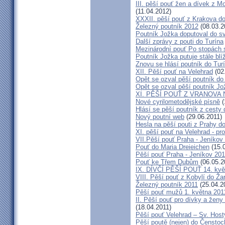
III. pěší pouť žen a dívek z 
(11.04.2012)
XXXII. pěší pouť z Krakova d
Železný poutník 2012
(08.03.2
Poutník Jožka doputoval do sv
Další zprávy z pouti do Turína
Mezinárodní pouť Po stopách 
Poutník Jožka putuje stále blí
Znovu se hlásí poutník do Tur
XII. Pěší pouť na Velehrad
(02
Opět se ozval pěší poutník do
Opět se ozval pěší poutník Jo
XI. PĚŠÍ POUŤ Z VRANOVA
Nové cyrilometodějské písně
(
Hlásí se pěší poutník z cesty 
Nový poutní web
(29.06.2011)
Hesla na pěší pouti z Prahy d
XI. pěší pouť na Velehrad - pr
VII.Pěší pouť Praha - Jeníkov 
Pouť do Maria Dreieichen
(15.
Pěší pouť Praha - Jeníkov 20
Pouť ke Třem Dubům
(06.05.2
IX. DÍVČÍ PĚŠÍ POUŤ 14. kvě
VIII. Pěší pouť z Kobylí do Ža
Železný poutník 2011
(25.04.2
Pěší pouť mužů 1. května 201
II. Pěší pouť pro dívky a žen
(18.04.2011)
Pěší pouť Velehrad – Sv. Host
Pěší poutě (nejen) do Čensto