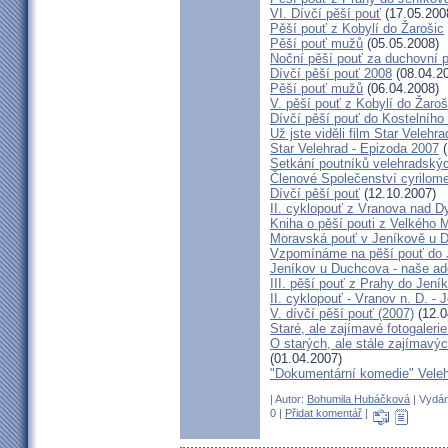
VI. Dívčí pěší pouť
(17.05.200
Pěší pouť z Kobylí do Žarošic
Pěší pouť mužů
(05.05.2008)
Noční pěší pouť za duchovní 
Dívčí pěší pouť 2008
(08.04.2
Pěší pouť mužů
(06.04.2008)
V. pěší pouť z Kobylí do Žaroš
Dívčí pěší pouť do Kostelního
Už jste viděli film Star Velehr
Star Velehrad - Epizoda 2007
(
Setkání poutníků velehradský
Členové Společenství cyrilom
Dívčí pěší pouť
(12.10.2007)
II. cyklopouť z Vranova nad Dy
Kniha o pěší pouti z Velkého 
Moravská pouť v Jeníkově u 
Vzpomínáme na pěší pouť do J
Jeníkov u Duchcova - naše ad
III. pěší pouť z Prahy do Jení
II. cyklopouť - Vranov n. D. -
V. dívčí pěší pouť (2007)
(12.0
Staré, ale zajímavé fotogaleri
O starých, ale stále zajímavý
(01.04.2007)
"Dokumentární komedie" Vele
| Autor:
Bohumila Hubáčková
| Vydán
0 |
Přidat komentář
|