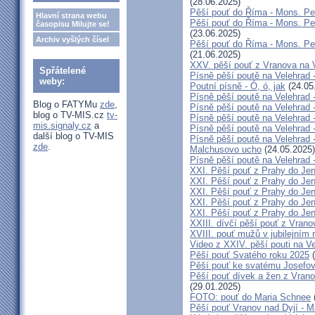
(28.06.2025)
Pěší pouť do Říma - Mons. Peň
Hlavní strana webu
Pěší pouť do Říma - Mons. Peň
časopisu Milujte se!
(23.06.2025)
Archiv vyšlých čísel
Pěší pouť do Říma - Mons. Peň
(21.06.2025)
XXV. pěší pouť z Vranova na V
Spřátelené
Písně pěší poutě na Velehrad 
weby:
Poutní písně - Ó, ó, jak
(24.05
Písně pěší poutě na Velehrad 
Blog o FATYMu
zde
,
Písně pěší poutě na Velehrad 
blog o TV-MIS.cz
tv-
Písně pěší poutě na Velehrad
mis.signaly.cz
a
Písně pěší poutě na Velehrad -
další blog o TV-MIS
Písně pěší poutě na Velehrad 
zde
.
Malchusovo ucho
(24.05.2025)
Písně pěší poutě na Velehrad 
XXI. Pěší pouť z Prahy do Jen
XXI. Pěší pouť z Prahy do Jen
XXI. Pěší pouť z Prahy do Je
XXI. Pěší pouť z Prahy do Jeníkov
XXI. Pěší pouť z Prahy do Jen
XXIII. dívčí pěší pouť z Vrano
XVIII. pouť mužů v jubilejním 
Video z XXIV. pěší pouti na V
Pěší pouť Svatého roku 2025
(
Pěší pouť ke svatému Josefov
Pěší pouť dívek a žen z Vrano
(29.01.2025)
FOTO: pouť do Maria Schnee
Pěší pouť Vranov nad Dyjí - 