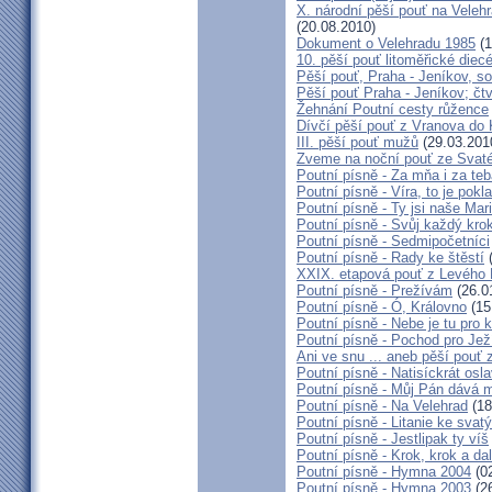
X. národní pěší pouť na Velehr
(20.08.2010)
Dokument o Velehradu 1985
(1
10. pěší pouť litoměřické diec
Pěší pouť, Praha - Jeníkov, s
Pěší pouť Praha - Jeníkov; čt
Žehnání Poutní cesty růžence
Dívčí pěší pouť z Vranova do 
III. pěší pouť mužů
(29.03.201
Zveme na noční pouť ze Svat
Poutní písně - Za mňa i za te
Poutní písně - Víra, to je pokl
Poutní písně - Ty jsi naše Mar
Poutní písně - Svůj každý kro
Poutní písně - Sedmipočetníci
Poutní písně - Rady ke štěstí
(
XXIX. etapová pouť z Levého 
Poutní písně - Prežívám
(26.0
Poutní písně - Ó, Královno
(15
Poutní písně - Nebe je tu pro
Poutní písně - Pochod pro Jež
Ani ve snu ... aneb pěší pouť
Poutní písně - Natisíckrát osl
Poutní písně - Můj Pán dává m
Poutní písně - Na Velehrad
(18
Poutní písně - Litanie ke svat
Poutní písně - Jestlipak ty víš
Poutní písně - Krok, krok a da
Poutní písně - Hymna 2004
(02
Poutní písně - Hymna 2003
(26