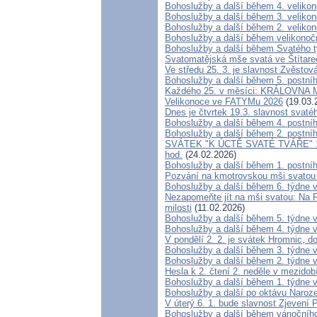
Bohoslužby a další během 4. veliko
Bohoslužby a další během 3. veliko
Bohoslužby a další během 2. veliko
Bohoslužby a další během velikonoč
Bohoslužby a další během Svatého 
Svatomatějská mše svatá ve Štítare
Ve středu 25. 3. je slavnost Zvěsto
Bohoslužby a další během 5. postní
Každého 25. v měsíci: KRÁLOVNA MÍ
Velikonoce ve FATYMu 2026
(19.03.
Dnes je čtvrtek 19.3. slavnost svat
Bohoslužby a další během 4. postní
Bohoslužby a další během 2. postní
SVÁTEK "K ÚCTĚ SVATÉ TVÁŘE" 17.2.
hod.
(24.02.2026)
Bohoslužby a další během 1. postní
Pozvání na kmotrovskou mši svatou
Bohoslužby a další během 6. týdne 
Nezapomeňte jít na mši svatou: Na Po
milosti
(11.02.2026)
Bohoslužby a další během 5. týdne 
Bohoslužby a další během 4. týdne 
V pondělí 2. 2. je svátek Hromnic, d
Bohoslužby a další během 3. týdne 
Bohoslužby a další během 2. týdne 
Hesla k 2. čtení 2. neděle v mezidob
Bohoslužby a další během 1. týdne 
Bohoslužby a další po oktávu Naroz
V úterý 6. 1. bude slavnost Zjevení
Bohoslužby a další během vánočníh