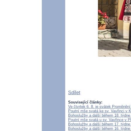
Sdílet
Související články:
Ve čtvrtek 6. 8. je svátek Proměněn
Poutní mše svatá ke sv. Vavřinci v 
Bohoslužby a další během 18. týdne
Poutní mše svatá u sv. Vavřince v P
Bohoslužby a další během 17. týdne
Bohoslužby a další během 16. týdne