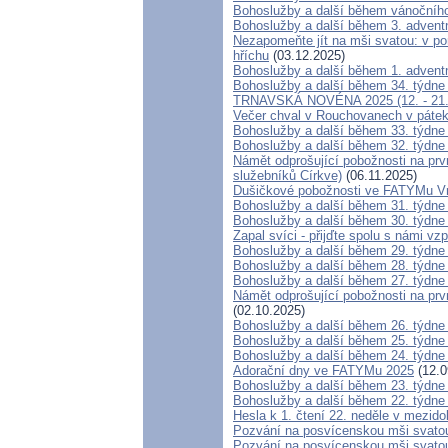
Bohoslužby a další během vánočníh
Bohoslužby a další během 3. advent
Nezapomeňte jít na mši svatou: v po
hříchu
(03.12.2025)
Bohoslužby a další během 1. advent
Bohoslužby a další během 34. týdne
TRNAVSKÁ NOVÉNA 2025 (12. - 21. 11
Večer chval v Rouchovanech v pátek 
Bohoslužby a další během 33. týdne
Bohoslužby a další během 32. týdne
Námět odprošující pobožnosti na prv
služebníků Církve)
(06.11.2025)
Dušičkové pobožnosti ve FATYMu Vr
Bohoslužby a další během 31. týdne
Bohoslužby a další během 30. týdne
Zapal svíci - přijďte spolu s námi v
Bohoslužby a další během 29. týdne
Bohoslužby a další během 28. týdne
Bohoslužby a další během 27. týdne
Námět odprošující pobožnosti na prvn
(02.10.2025)
Bohoslužby a další během 26. týdne
Bohoslužby a další během 25. týdne
Bohoslužby a další během 24. týdne
Adorační dny ve FATYMu 2025
(12.0
Bohoslužby a další během 23. týdne
Bohoslužby a další během 22. týdne
Hesla k 1. čtení 22. neděle v mezido
Pozvání na posvícenskou mši svat
Pozvání na posvícenskou mši svato