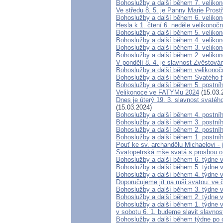
Bohoslužby a další během 7. veliko
Ve středu 8. 5. je Panny Marie Prost
Bohoslužby a další během 6. veliko
Hesla k 1. čtení 6. neděle velikonočn
Bohoslužby a další během 5. veliko
Bohoslužby a další během 4. veliko
Bohoslužby a další během 3. veliko
Bohoslužby a další během 2. veliko
V pondělí 8. 4. je slavnost Zvěstová
Bohoslužby a další během velikonoč
Bohoslužby a další během Svatého 
Bohoslužby a další během 5. postní
Velikonoce ve FATYMu 2024
(15.03.
Dnes je úterý 19. 3. slavnost svaté
(15.03.2024)
Bohoslužby a další během 4. postní
Bohoslužby a další během 3. postní
Bohoslužby a další během 2. postní
Bohoslužby a další během 1. postní
Pouť ke sv. archandělu Michaelovi - 
Svatopetrská mše svatá s prosbou o
Bohoslužby a další během 6. týdne 
Bohoslužby a další během 5. týdne 
Bohoslužby a další během 4. týdne 
Doporučujeme jít na mši svatou: ve č
Bohoslužby a další během 3. týdne 
Bohoslužby a další během 2. týdne 
Bohoslužby a další během 1. týdne 
v sobotu 6. 1. budeme slavit slavno
Bohoslužby a další během týdne po 