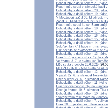
Bohoslužby a další během 21. týdne
Poutní mše svatá v zámecké kapli v
Bohoslužby a další během 20. týdne
Bohoslužby a další během 19. týdne
V Medžugorji začal 36. Mladifest, mo
Začal 36. Mladifest – Nuncius Chull
Poutní mše svatá ke sv. Bartoloměji
Bohoslužby a další během 18. týdne
Bohoslužby a další během 17. týdne
Bohoslužby a další během 16. týdne
Bohoslužby a další během 15. týdne
Bohoslužby a další během 14. týdne
Soluňák Jan Kříž bude mít mši svato
Uskutečnila se svatopetrská mše sv
Bohoslužby a další během 13. týdne
Dnes 5. 7. je slavnost sv. Cyrila a 
Ve čtvrtek 3. 7. je svátek sv. Tomáš
Mše svatá v sobotu 28.6.2025
(26.06
MEDŽUGORJE - Mše svatá na 44. vý
Bohoslužby a další během 12. týdne
V pátek 27. 6. je slavnost Nejsvětě
Dnes v úterý 24. 6. je slavnost Naro
Bohoslužby a další během 11. týdne
Prázdninové bohoslužby na vranovsk
Dnes je čtvrtek 19. 6. slavnost Těla
Bohoslužby a další během 10. týdne
Svatopetrská mše svatá na vranovské 
Bohoslužby a další během 7. veliko
Dnes 29. 5. je slavnost Nanebevsto
Bohoslužby a další během 6. veliko