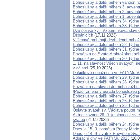
Bohoslužby a další během vánočníh
Bohoslužby a další během 3. advent
Bohoslužby a další během 2. advent
Bohoslužby a další během 1. advent
Bohoslužby a další během 34. týdne
Bohoslužby a další během 33. týdne
Dvě pozvánky - Vzpomínková slavnos
Džbánicích
(17.11.2023)
V Trnavě probíhají devítidenní pobo
Bohoslužby a další během 32. týdne
Bohoslužby a další během 31. týdne
Pozvánka na Svato-Ambrožskou mši
Bohoslužby a další během 30. týdne
1. 11. na slavnost Všech svatých, n
v očistci
(25.10.2023)
Dušičkové pobožnosti ve FATYMu Vr
Bohoslužby a další během 29. týdne
Bohoslužby a další během 28. týdne
Pozvánka na slavnostní bohoslužbu 
!Pozor změna v pořadu bohoslužeb p
Bohoslužby a další během 27. týdne
Bohoslužby a další během 26. týdne
Bohoslužby a další během 25. týdne
Oslavte svátek sv. Václava poutní m
Aktualizováno 28. 9. je slavnost sv.
svatou
(21.09.2023)
Bohoslužby a další během 24. týdne
Dnes je 15. 9. památka Panny Marie 
Dnes je 14. 9. svátek Povýšení Svat
Adorační dny ve FATYMu 2023
(10.0