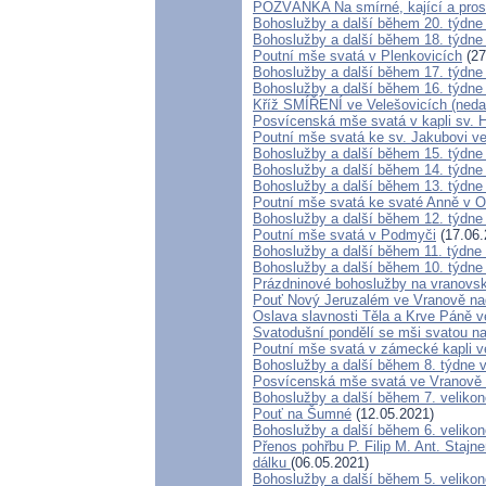
POZVÁNKA Na smírné, kající a prose
Bohoslužby a další během 20. týdne
Bohoslužby a další během 18. týdne
Poutní mše svatá v Plenkovicích
(27
Bohoslužby a další během 17. týdne
Bohoslužby a další během 16. týdne
Kříž SMÍŘENÍ ve Velešovicích (neda
Posvícenská mše svatá v kapli sv. 
Poutní mše svatá ke sv. Jakubovi ve
Bohoslužby a další během 15. týdne
Bohoslužby a další během 14. týdne
Bohoslužby a další během 13. týdne
Poutní mše svatá ke svaté Anně v 
Bohoslužby a další během 12. týdne
Poutní mše svatá v Podmyči
(17.06.
Bohoslužby a další během 11. týdne
Bohoslužby a další během 10. týdne
Prázdninové bohoslužby na vranovs
Pouť Nový Jeruzalém ve Vranově na
Oslava slavnosti Těla a Krve Páně 
Svatodušní pondělí se mši svatou 
Poutní mše svatá v zámecké kapli v
Bohoslužby a další během 8. týdne 
Posvícenská mše svatá ve Vranově 
Bohoslužby a další během 7. veliko
Pouť na Šumné
(12.05.2021)
Bohoslužby a další během 6. veliko
Přenos pohřbu P. Filip M. Ant. Stajne
dálku
(06.05.2021)
Bohoslužby a další během 5. veliko