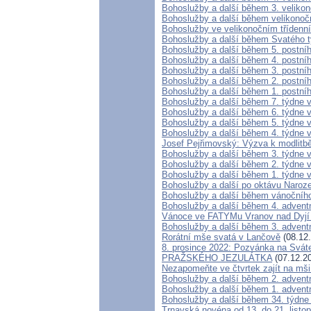
Bohoslužby a další během 3. veliko
Bohoslužby a další během velikonoč
Bohoslužby ve velikonočním třídenn
Bohoslužby a další během Svatého 
Bohoslužby a další během 5. postní
Bohoslužby a další během 4. postní
Bohoslužby a další během 3. postní
Bohoslužby a další během 2. postní
Bohoslužby a další během 1. postní
Bohoslužby a další během 7. týdne 
Bohoslužby a další během 6. týdne 
Bohoslužby a další během 5. týdne 
Bohoslužby a další během 4. týdne 
Josef Pejřimovský: Výzva k modlitb
Bohoslužby a další během 3. týdne 
Bohoslužby a další během 2. týdne 
Bohoslužby a další během 1. týdne 
Bohoslužby a další po oktávu Naro
Bohoslužby a další během vánočníh
Bohoslužby a další během 4. advent
Vánoce ve FATYMu Vranov nad Dyjí
Bohoslužby a další během 3. advent
Rorátní mše svatá v Lančově
(08.12
8. prosince 2022: Pozvánka na Sv
PRAŽSKÉHO JEZULÁTKA
(07.12.2
Nezapomeňte ve čtvrtek zajít na mši
Bohoslužby a další během 2. advent
Bohoslužby a další během 1. advent
Bohoslužby a další během 34. týdne
Trnavská novéna od 13. do 21. listo