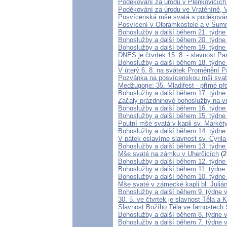
Poděkování za úrodu v Plenkovicích
Poděkování za úrodu ve Vratěníně, 
Posvícenská mše svatá s poděkován
Posvícení v Olbramkostele a v Šum
Bohoslužby a další během 21. týdne
Bohoslužby a další během 20. týdne
Bohoslužby a další během 19. týdne
DNES je čtvrtek 15. 8. - slavnost P
Bohoslužby a další během 18. týdne
V úterý 6. 8. na svátek Proměnění P
Pozvánka na posvícenskou mši sva
Medžugorje: 35. Mladifest - přímé 
Bohoslužby a další během 17. týdne
Začaly prázdninové bohoslužby na v
Bohoslužby a další během 16. týdne
Bohoslužby a další během 15. týdne
Poutní mše svatá v kapli sv. Marké
Bohoslužby a další během 14. týdne
V pátek oslavíme slavnost sv. Cyril
Bohoslužby a další během 13. týdne
Mše svaté na zámku v Uherčicích
(2
Bohoslužby a další během 12. týdne
Bohoslužby a další během 11. týdne
Bohoslužby a další během 10. týdne
Mše svaté v zámecké kapli bl. Juliá
Bohoslužby a další během 9. týdne 
30. 5. ve čtvrtek je slavnost Těla a
Slavnost Božího Těla ve farnostech 
Bohoslužby a další během 8. týdne 
Bohoslužby a další během 7. týdne 