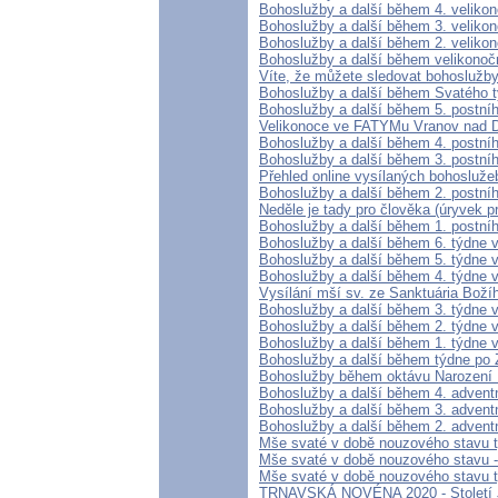
Bohoslužby a další během 4. veliko
Bohoslužby a další během 3. veliko
Bohoslužby a další během 2. veliko
Bohoslužby a další během velikonoč
Víte, že můžete sledovat bohoslužby
Bohoslužby a další během Svatého 
Bohoslužby a další během 5. postní
Velikonoce ve FATYMu Vranov nad D
Bohoslužby a další během 4. postní
Bohoslužby a další během 3. postní
Přehled online vysílaných bohosluž
Bohoslužby a další během 2. postní
Neděle je tady pro člověka (úryvek p
Bohoslužby a další během 1. postní
Bohoslužby a další během 6. týdne 
Bohoslužby a další během 5. týdne 
Bohoslužby a další během 4. týdne 
Vysílání mší sv. ze Sanktuária Boží
Bohoslužby a další během 3. týdne 
Bohoslužby a další během 2. týdne 
Bohoslužby a další během 1. týdne 
Bohoslužby a další během týdne po 
Bohoslužby během oktávu Narození
Bohoslužby a další během 4. advent
Bohoslužby a další během 3. advent
Bohoslužby a další během 2. advent
Mše svaté v době nouzového stavu tý
Mše svaté v době nouzového stavu - 
Mše svaté v době nouzového stavu tý
TRNAVSKÁ NOVÉNA 2020 - Století Ja