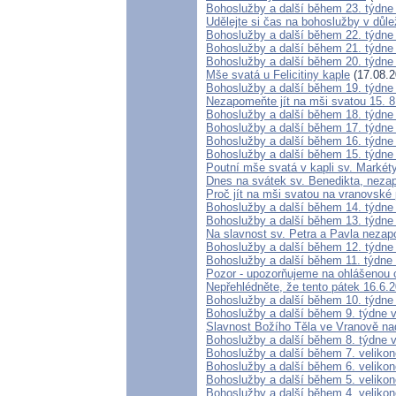
Bohoslužby a další během 23. týdne
Udělejte si čas na bohoslužby v důle
Bohoslužby a další během 22. týdne
Bohoslužby a další během 21. týdne
Bohoslužby a další během 20. týdne
Mše svatá u Felicitiny kaple
(17.08.2
Bohoslužby a další během 19. týdne
Nezapomeňte jít na mši svatou 15. 
Bohoslužby a další během 18. týdne
Bohoslužby a další během 17. týdne
Bohoslužby a další během 16. týdne
Bohoslužby a další během 15. týdne
Poutní mše svatá v kapli sv. Marké
Dnes na svátek sv. Benedikta, nezap
Proč jít na mši svatou na vranovské 
Bohoslužby a další během 14. týdne
Bohoslužby a další během 13. týdne
Na slavnost sv. Petra a Pavla neza
Bohoslužby a další během 12. týdne
Bohoslužby a další během 11. týdne
Pozor - upozorňujeme na ohlášenou
Nepřehlédněte, že tento pátek 16.6.2
Bohoslužby a další během 10. týdne
Bohoslužby a další během 9. týdne 
Slavnost Božího Těla ve Vranově na
Bohoslužby a další během 8. týdne 
Bohoslužby a další během 7. veliko
Bohoslužby a další během 6. veliko
Bohoslužby a další během 5. veliko
Bohoslužby a další během 4. veliko