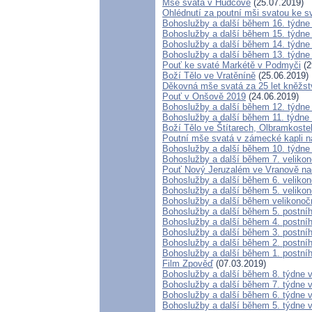
Mše svatá v Hudcově
(25.07.2019)
Ohlédnutí za poutní mši svatou ke 
Bohoslužby a další během 16. týdne
Bohoslužby a další během 15. týdne
Bohoslužby a další během 14. týdne
Bohoslužby a další během 13. týdne
Pouť ke svaté Markétě v Podmyči
(2
Boží Tělo ve Vratěníně
(25.06.2019)
Děkovná mše svatá za 25 let kněžstv
Pouť v Onšově 2019
(24.06.2019)
Bohoslužby a další během 12. týdne
Bohoslužby a další během 11. týdne
Boží Tělo ve Štítarech, Olbramkoste
Poutní mše svatá v zámecké kapli 
Bohoslužby a další během 10. týdne
Bohoslužby a další během 7. veliko
Pouť Nový Jeruzalém ve Vranově na
Bohoslužby a další během 6. veliko
Bohoslužby a další během 5. veliko
Bohoslužby a další během velikonoč
Bohoslužby a další během 5. postní
Bohoslužby a další během 4. postní
Bohoslužby a další během 3. postní
Bohoslužby a další během 2. postní
Bohoslužby a další během 1. postní
Film Zpověď
(07.03.2019)
Bohoslužby a další během 8. týdne 
Bohoslužby a další během 7. týdne 
Bohoslužby a další během 6. týdne 
Bohoslužby a další během 5. týdne 