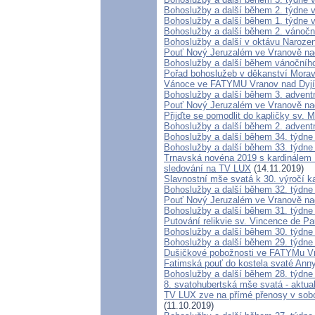
Bohoslužby a další během 2. týdne 
Bohoslužby a další během 1. týdne 
Bohoslužby a další během 2. vánočn
Bohoslužby a další v oktávu Naroze
Pouť Nový Jeruzalém ve Vranově na
Bohoslužby a další během vánočníh
Pořad bohoslužeb v děkanství Mora
Vánoce ve FATYMU Vranov nad Dyjí
Bohoslužby a další během 3. advent
Pouť Nový Jeruzalém ve Vranově na
Přijďte se pomodlit do kapličky sv.
Bohoslužby a další během 2. advent
Bohoslužby a další během 34. týdne
Bohoslužby a další během 33. týdne
Trnavská novéna 2019 s kardinále
sledování na TV LUX
(14.11.2019)
Slavnostní mše svatá k 30. výročí 
Bohoslužby a další během 32. týdne
Pouť Nový Jeruzalém ve Vranově na
Bohoslužby a další během 31. týdne
Putování relikvie sv. Vincence de Pa
Bohoslužby a další během 30. týdne
Bohoslužby a další během 29. týdne
Dušičkové pobožnosti ve FATYMu Vr
Fatimská pouť do kostela svaté Anny v
Bohoslužby a další během 28. týdne
8. svatohubertská mše svatá - aktua
TV LUX zve na přímé přenosy v sobo
(11.10.2019)