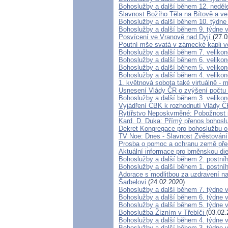
Bohoslužby a další během 12. neděl
Slavnost Božího Těla na Bítově a ve
Bohoslužby a další během 10. týdne
Bohoslužby a další během 9. týdne 
Posvícení ve Vranově nad Dyjí
(27.0
Poutní mše svatá v zámecké kapli v
Bohoslužby a další během 7. veliko
Bohoslužby a další během 6. veliko
Bohoslužby a další během 5. veliko
Bohoslužby a další během 4. veliko
1. květnová sobota také virtuálně - 
Usnesení Vlády ČR o zvýšení počtu
Bohoslužby a další během 3. veliko
Vyjádření ČBK k rozhodnutí Vlády 
Rytířstvo Neposkvrněné: Pobožnost p
Kard. D. Duka: Přímý přenos bohosl
Dekret Kongregace pro bohoslužbu o
TV Noe: Dnes - Slavnost Zvěstování
Prosba o pomoc a ochranu země pře
Aktuální informace pro brněnskou di
Bohoslužby a další během 2. postní
Bohoslužby a další během 1. postní
Adorace s modlitbou za uzdravení na
Šarbelovi
(24.02.2020)
Bohoslužby a další během 7. týdne 
Bohoslužby a další během 6. týdne 
Bohoslužby a další během 5. týdne 
Bohoslužba Žízním v Třebíči
(03.02.
Bohoslužby a další během 4. týdne 
Bohoslužby a další během 3. týdne 