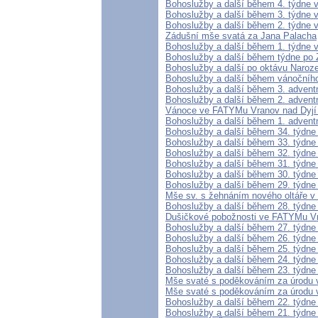
Bohoslužby a další během 4. týdne 
Bohoslužby a další během 3. týdne 
Bohoslužby a další během 2. týdne 
Zádušní mše svatá za Jana Palacha
Bohoslužby a další během 1. týdne 
Bohoslužby a další během týdne po 
Bohoslužby a další po oktávu Naroz
Bohoslužby a další během vánočníh
Bohoslužby a další během 3. advent
Bohoslužby a další během 2. advent
Vánoce ve FATYMu Vranov nad Dyjí
Bohoslužby a další během 1. advent
Bohoslužby a další během 34. týdne
Bohoslužby a další během 33. týdne
Bohoslužby a další během 32. týdne
Bohoslužby a další během 31. týdne
Bohoslužby a další během 30. týdne
Bohoslužby a další během 29. týdne
Mše sv. s žehnáním nového oltáře v
Bohoslužby a další během 28. týdne
Dušičkové pobožnosti ve FATYMu Vr
Bohoslužby a další během 27. týdne
Bohoslužby a další během 26. týdne
Bohoslužby a další během 25. týdne
Bohoslužby a další během 24. týdne
Bohoslužby a další během 23. týdne
Mše svaté s poděkováním za úrodu 
Mše svaté s poděkováním za úrodu v
Bohoslužby a další během 22. týdne
Bohoslužby a další během 21. týdne