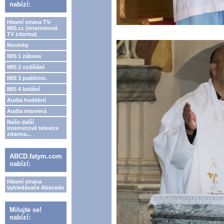
nabízí:
Hlavní strana TV-
MIS.cz (internetová
TV zdarma)
Novinky
MIS 1 zábava
MIS 2 vzdělání
MIS 3 publicist.
MIS 4 lokální
Audia hudební
Audia mluvená
Naše další
internetové televize
zdarma...
ABCD.fatym.com
nabízí:
Hlavní strana
vyhledávače Abeceda
Milujte se!
nabízí: