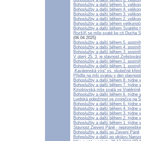
Bohoslužby a další během 5. veliko
Bohoslužby a další během 4. veliko
Bohoslužby a další během 3. veliko
Bohoslužby a další během 2. veliko
Bohoslužby a další během velikonoč
Bohoslužby a další během Svatého 
Rozšíří se mše svaté ke cti Ducha S
(06.04.2025)
Bohoslužby a další během 5. postní
Bohoslužby a další během 4. postní
Bohoslužby a další během 3. postní
V úterý 25. 3. je slavnost Zvěstová
Bohoslužby a další během 2. postní
Bohoslužby a další během 1. postní
„Kavárenská víra“ vs. skutečné křes
Přijďte na mši svatou v den slavnost
Bohoslužby a další během 8. týdne 
Bohoslužby a další během 7. týdne 
Kmotrovská mše svatá ve Vratěníně
Bohoslužby a další během 6. týdne 
Lurdská pobožnost ve zvoničce na 
Bohoslužby a další během 5. týdne 
Bohoslužby a další během 4. týdne 
Bohoslužby a další během 3. týdne 
Bohoslužby a další během 2. týdne 
Bohoslužby a další během 1. týdne 
Slavnost Zjevení Páně - nepromeškej
Bohoslužby a další po Zjevení Páně
Bohoslužby a další po oktávu Naroz