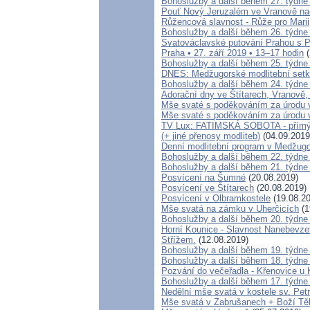
Bohoslužby a další během 27. týdne
Pouť Nový Jeruzalém ve Vranově na
Růžencová slavnost - Růže pro Marii
Bohoslužby a další během 26. týdne
Svatováclavské putování Prahou s P
Praha • 27. září 2019 • 13–17 hodin
(
Bohoslužby a další během 25. týdne
DNES: Medžugorské modlitební setká
Bohoslužby a další během 24. týdne
Adorační dny ve Štítarech, Vranově
Mše svaté s poděkováním za úrodu v
Mše svaté s poděkováním za úrodu 
TV Lux: FATIMSKÁ SOBOTA - přímý 
(+ jiné přenosy modliteb)
(04.09.2019
Denní modlitební program v Medžugo
Bohoslužby a další během 22. týdne
Bohoslužby a další během 21. týdne
Posvícení na Šumné
(20.08.2019)
Posvícení ve Štítarech
(20.08.2019)
Posvícení v Olbramkostele
(19.08.20
Mše svatá na zámku v Uherčicích
(1
Bohoslužby a další během 20. týdne
Horní Kounice - Slavnost Nanebevzet
Střížem.
(12.08.2019)
Bohoslužby a další během 19. týdne
Bohoslužby a další během 18. týdne
Pozvání do večeřadla - Křenovice u 
Bohoslužby a další během 17. týdne
Nedělní mše svatá v kostele sv. Petr
Mše svatá v Zabrušanech + Boží Tě