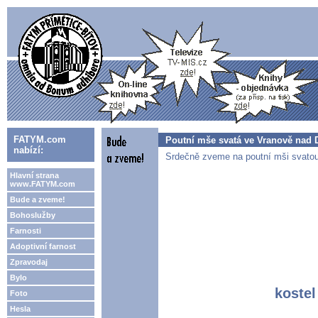
FATYM.com
Poutní mše svatá ve Vranově nad D
nabízí:
Srdečně zveme na poutní mši svatou
Hlavní strana
www.FATYM.com
Bude a zveme!
Bohoslužby
Farnosti
Adoptivní farnost
Zpravodaj
Bylo
kostel
Foto
Hesla