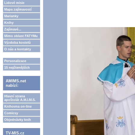
Lidové misie
Mapa zajímavostí
Marianky
Knihy
Zajímavé...
Mimo oblast FATYMu
Výzdoba kostelů
O nás a kontakty
Personalizace
15 nejčtenějších
AMIMS.net
nabízí:
Hlavní strana
apoštolát A.M.I.M.S.
Knihovna on-line
Comicsy
Objednávky knih
TV-MIS.cz