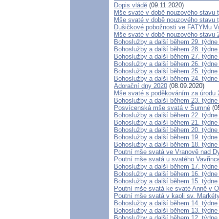
Dopis vládě
(09.11.2020)
Mše svaté v době nouzového stavu tý
Mše svaté v době nouzového stavu tý
Dušičkové pobožnosti ve FATYMu Vr
Mše svaté v době nouzového stavu 25
Bohoslužby a další během 29. týdne
Bohoslužby a další během 28. týdne
Bohoslužby a další během 27. týdne
Bohoslužby a další během 26. týdne
Bohoslužby a další během 25. týdne
Bohoslužby a další během 24. týdne
Adorační dny 2020
(08.09.2020)
Mše svaté s poděkováním za úrodu 
Bohoslužby a další během 23. týdne
Posvícenská mše svatá v Šumné
(0
Bohoslužby a další během 22. týdne
Bohoslužby a další během 21. týdne
Bohoslužby a další během 20. týdne
Bohoslužby a další během 19. týdne
Bohoslužby a další během 18. týdne
Poutní mše svatá ve Vranově nad Dy
Poutní mše svatá u svatého Vavřinc
Bohoslužby a další během 17. týdne
Bohoslužby a další během 16. týdne
Bohoslužby a další během 15. týdne
Poutní mše svatá ke svaté Anně v 
Poutní mše svatá v kapli sv. Marké
Bohoslužby a další během 14. týdne
Bohoslužby a další během 13. týdne
Bohoslužby a další během 12. týdne