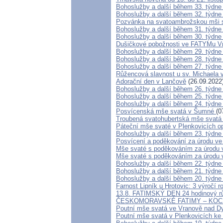
Bohoslužby a další během 33. týdne
Bohoslužby a další během 32. týdne
Pozvánka na svatoambrožskou mši 
Bohoslužby a další během 31. týdne
Bohoslužby a další během 30. týdne
Dušičkové pobožnosti ve FATYMu Vr
Bohoslužby a další během 29. týdne
Bohoslužby a další během 28. týdne
Bohoslužby a další během 27. týdne
Růžencová slavnost u sv. Michaela 
Adorační den v Lančově
(26.09.2022
Bohoslužby a další během 26. týdne
Bohoslužby a další během 25. týdne
Bohoslužby a další během 24. týdne
Posvícenská mše svatá v Šumné
(0
Troubená svatohubertská mše svatá 
Páteční mše svaté v Plenkovicích o
Bohoslužby a další během 23. týdne
Posvícení a poděkování za úrodu ve 
Mše svaté s poděkováním za úrodu 
Mše svaté s poděkováním za úrodu v
Bohoslužby a další během 22. týdne
Bohoslužby a další během 21. týdne
Bohoslužby a další během 20. týdne
Farnost Lipník u Hrotovic: 3 výročí 
13.8. FATIMSKÝ DEN 24 hodinov
ČESKOMORAVSKÉ FATIMY – KOCLÍ
Poutní mše svatá ve Vranově nad Dy
Poutní mše svatá v Plenkovicích ke c