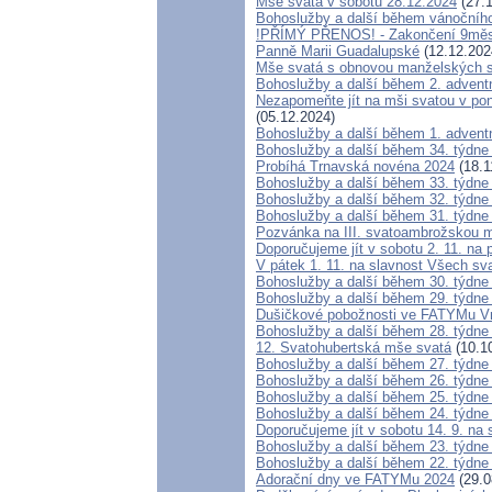
Mše svatá v sobotu 28.12.2024
(27.1
Bohoslužby a další během vánočníh
!PŘÍMÝ PŘENOS! - Zakončení 9měsí
Panně Marii Guadalupské
(12.12.202
Mše svatá s obnovou manželských s
Bohoslužby a další během 2. advent
Nezapomeňte jít na mši svatou v pond
(05.12.2024)
Bohoslužby a další během 1. advent
Bohoslužby a další během 34. týdne
Probíhá Trnavská novéna 2024
(18.1
Bohoslužby a další během 33. týdne
Bohoslužby a další během 32. týdne
Bohoslužby a další během 31. týdne
Pozvánka na III. svatoambrožskou m
Doporučujeme jít v sobotu 2. 11. n
V pátek 1. 11. na slavnost Všech sv
Bohoslužby a další během 30. týdne
Bohoslužby a další během 29. týdne
Dušičkové pobožnosti ve FATYMu Vr
Bohoslužby a další během 28. týdne
12. Svatohubertská mše svatá
(10.1
Bohoslužby a další během 27. týdne
Bohoslužby a další během 26. týdne
Bohoslužby a další během 25. týdne
Bohoslužby a další během 24. týdne
Doporučujeme jít v sobotu 14. 9. na
Bohoslužby a další během 23. týdne
Bohoslužby a další během 22. týdne
Adorační dny ve FATYMu 2024
(29.0