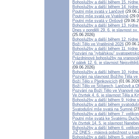
Bohoslužby a další během 15. týdne
Bohoslužby a další během 14. týdne
Poutní mše svatá v Lančově
(29.06.
Poutní mše svatá ve Vratěníně
(29.0
Poutní mše svatá v Onšově
(29.06.2
Bohoslužby a další během 13. týdne
Dnes v pondělí 29. 6. je slavnost sv
(25.06.2026)
Bohoslužby a další během 12. týdne
Boží Tělo ve Vratěníně 2026
(20.06.
Bohoslužby a další během 11. týdne
Pozvání na "rybářskou" svatopetrsk
Prázdninové bohoslužby na vranovsk
V pátek 12. 6. je slavnost Nejsvětěj
(09.06.2026)
Bohoslužby a další během 10. týdne
Pozvání na slavnost Božího Těla ve
Boží Tělo v Plenkovicích
(01.06.202
Boží Tělo ve Štítarech, Lančově a O
Pozvání na Boží Tělo ve Vranově na
Ve čtvrtek 4. 6. je slavnost Těla a 
Bohoslužby a další během 9. týdne 
Bohoslužby a další během svatoduš
Svatodušní mše svatá na Šumné
(2
Bohoslužby a další během 7. veliko
Poutní mše svatá ke Svatému Duchu
Ve čtvrtek 14. 5. je slavnost Naneb
Bohoslužby a další během 6. veliko
JIŽ DNES - májová pobožnost u kapli
Bohoslužby a další během 5. veliko