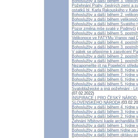
Bohoslužby a další během 3. veliko
Požehnání Prahy, českých zemí a sv
ostatků bl. Karla Rakouského v Kate
Bohoslužby a další během 2. veliko
Bohoslužby a další během velikonoč
Bohoslužby a další během Svatého 
Pozor změna mše svaté v Podmyči
(
Bohoslužby a další během 5. postní
Velikonoce ve FATYMu Vranov nad D
Bohoslužby a další během 4. postní
Bohoslužby a další během 3. postní
V pátek se připojíme k zasvěcení Pa
Bohoslužby a další během 2. postní
Bohoslužby a další během 1. postní
Nezapomeňte jít na Popeleční středu
Bohoslužby a další během 8. týdne 
Bohoslužby a další během 7. týdne 
Bohoslužby a další během 6. týdne 
Bohoslužby a další během 5. týdne 
Svatoblažejské a jiná požehnání - Lit
(07.02.2022)
INSPIRACE I PRO ČESKÝ NÁROD - Z
SLOVENSKÉHO NÁRODA
(03.02.20
Bohoslužby a další během 4. týdne 
Bohoslužby a další během 3. týdne 
Bohoslužby a další během 2. týdne 
Žehnání hřbitovní kaple archanděla 
Bohoslužby a další během 1. týdne 
Bohoslužby a další během týdne po 
Bohoslužby a další během oktávu p