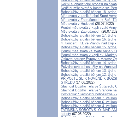
Bohoslužby a další během 19. týdne
Noční eucharistické procesí na Svat
Nedělní mše svatá v kostele sv. Petr
Bohoslužby a další během 18. týdne
Mše svatá v zaniklé obci Staré Verne
Mše svatá v Zabrušanech + Boží Tě
Mše svatá v Hudcově
(28.07.2022)
Poutní mše svatá v kapli svaté Anny
Mše svatá v Zabrušanech
(26.07.202
Bohoslužby a další během 17. týdne
Bohoslužby a další během 16. týdne
4. Koncert FKL ve Vranov nad Dyjí -
Bohoslužby a další během 15. týdne
Poutní mše svatá ke svaté Anně v 
Poutní mše svatá v kapli sv. Marké
Oslavte patrony Evropy a Moravy Cyr
Bohoslužby a další během 14. týdne
Prázdninové bohoslužby na Vranovs
Bohoslužby a další během 13. týdne
Bohoslužby a další během 12. týdne
PŘIPOJTE SE K NOVÉNĚ K BOŽSK
STŘEDU
(14.06.2022)
Slavnost Božího Těla ve Štítarech, 
Slavnost Božího Těla ve Vranově na
Pozvánka: Slavnostní bohoslužba - 2
Bohoslužby a další během 7. veliko
Bohoslužby a další během 6. veliko
Bohoslužby a další během 4. veliko
FATIMSKÁ SOBOTA S. O. MARIÁNEM
soboty
(07.05.2022)