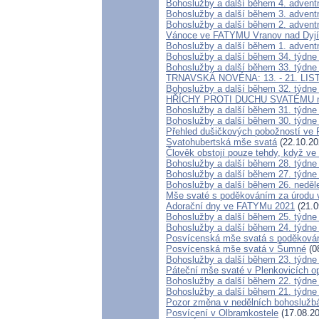
Bohoslužby a další během 4. advent
Bohoslužby a další během 3. advent
Bohoslužby a další během 2. advent
Vánoce ve FATYMU Vranov nad Dyjí
Bohoslužby a další během 1. advent
Bohoslužby a další během 34. týdne
Bohoslužby a další během 33. týdne
TRNAVSKÁ NOVÉNA: 13. - 21. LIS
Bohoslužby a další během 32. týdne
HŘÍCHY PROTI DUCHU SVATÉMU nebo 
Bohoslužby a další během 31. týdne
Bohoslužby a další během 30. týdne
Přehled dušičkových pobožností ve
Svatohubertská mše svatá
(22.10.20
Člověk obstojí pouze tehdy, když ve
Bohoslužby a další během 28. týdne
Bohoslužby a další během 27. týdne
Bohoslužby a další během 26. neděl
Mše svaté s poděkováním za úrodu v
Adorační dny ve FATYMu 2021
(21.0
Bohoslužby a další během 25. týdne
Bohoslužby a další během 24. týdne
Posvícenská mše svatá s poděkován
Posvícenská mše svatá v Šumné
(0
Bohoslužby a další během 23. týdne
Páteční mše svaté v Plenkovicích o
Bohoslužby a další během 22. týdne
Bohoslužby a další během 21. týdne
Pozor změna v nedělních bohoslužbá
Posvícení v Olbramkostele
(17.08.20