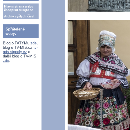
Hlavní strana webu
časopisu Milujte se!
Archiv vyšlých čísel
Spřátelené
weby:
Blog o FATYMu
zde
,
blog o TV-MIS.cz
tv-
mis.signaly.cz
a
další blog o TV-MIS
zde
.