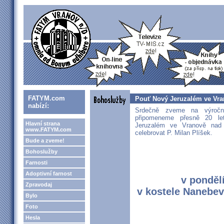
FATYM.com
Pouť Nový Jeruzalém ve Vrano
nabízí:
Srdečně zveme na výročn
připomeneme přesně 20 le
Hlavní strana
Jeruzalém ve Vranově nad 
www.FATYM.com
celebrovat P. Milan Plíšek.
Bude a zveme!
Bohoslužby
Farnosti
Adoptivní farnost
v pondělí
Zpravodaj
v kostele Nanebev
Bylo
Foto
Hesla