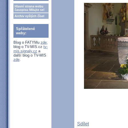
Hlavní strana webu
časopisu Milujte se!
Archiv vyšlých čísel
Spřátelené
weby:
Blog o FATYMu
zde
,
blog o TV-MIS.cz
tv-
mis.signaly.cz
a
další blog o TV-MIS
zde
.
Sdílet