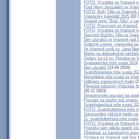
FOTO: Výzdoba ve Vranově na
Pouť Nový Jeruzalém ve Vrano
FOTO: Boží Tělo ve Vranově n
Vranovský kalendář 2025
(02.
Oslavili jsme "Boží Tělo" v L
FOTO: Posvícení ve Vranově
FOTO: Výzdoba ve Vranově na
Slavnost Božího Těla ve Vran
Den zázraků ve Vranově nad D
Srdečně zveme: vranovské po
Ve Vranově uctili sv. Jana N
Martin na dobrodružné návště
Oslavy ke cti sv. Floriána ve 
Svatopetrská mše svatá 2024
Den zázraků
(13.04.2024)
Svatofloriánská mše svatá 20
Mimořádná mše svatá ve Vran
Odbíjení vranovských hodin
(2
Pěvecké sdružení Vítězslav N
(20.12.2023)
Silvestrovské pozvání na spo
Pozvání na poutní mši svatou 
Svatohubertská mše svatá 202
FOTO: Svatohubertská mše s
Zprovoznění věžních hodin ve
11. svatohubertská mše svatá
FOTO: Výzdoba ve Vranově na
Pomůže nám někdo opatřit sl
Ohlédnutí za hamérským posv
Výstava ve Vranově nad Dyjí
(