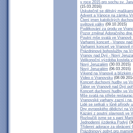
v roce 2015 pro sochu sv. Ja
(15.03.2016)
Uskutečnil se dětský maškarn
Advent a Vánoce na zámku Vr
Čtení jmen katolických duchov
světové války
(09.10.2015)
Poděkování za úrodu ve Vrano
Pozor změna! Adoračního dne 
Poutní mše svatá ve Vranově 
Varhanní koncert - Vranov nad
Varhanní koncert ve Vranově n
Prázdninové bohoslužby na V
Vranov nad Dyjí - Nový Jeruz
Velikonoční výzdoba kostela v
Nový Jeruzalém
(30.03.2015)
Nový Jeruzalém
(06.03.2015)
Víkend na Vranově a blízkém o
Video o Vranovsku
(08.09.201
Koncert duchovní hudby ve Vr
Tábor ve Vranově nad Dyjí po
Koncert duchovní hudby ve Vr
Mše svatá na střeše restaurac
Vranovské varhany zazní i na
Lidé se setkali v lůně přírody
Dny evropského dědictví na V
Kázání z poutní slavnosti ve V
Rozloučili jsme se s paní Mar
Jednodenní jízdenka Podyjí
(3
Třídenní adorace za obrácení 
Prázdninový pobyt pro mamink