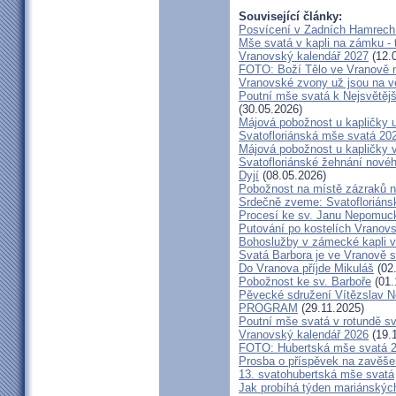
Související články:
Posvícení v Zadních Hamrech
Mše svatá v kapli na zámku - t
Vranovský kalendář 2027
(12.
FOTO: Boží Tělo ve Vranově n
Vranovské zvony už jsou na v
Poutní mše svatá k Nejsvětějš
(30.05.2026)
Májová pobožnost u kapličky
Svatofloriánská mše svatá 20
Májová pobožnost u kapličky 
Svatofloriánské žehnání nové
Dyjí
(08.05.2026)
Pobožnost na místě zázraků 
Srdečně zveme: Svatofloriáns
Procesí ke sv. Janu Nepomu
Putování po kostelích Vranov
Bohoslužby v zámecké kapli v
Svatá Barbora je ve Vranově s
Do Vranova příjde Mikuláš
(02
Pobožnost ke sv. Barboře
(01.
Pěvecké sdružení Vítězslav 
PROGRAM
(29.11.2025)
Poutní mše svatá v rotundě s
Vranovský kalendář 2026
(19.
FOTO: Hubertská mše svatá 
Prosba o příspěvek na zavěše
13. svatohubertská mše svatá
Jak probíhá týden mariánských