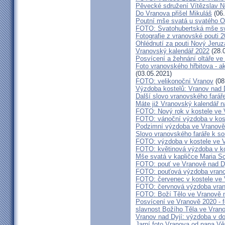
Pěvecké sdružení Vítězslav N
Do Vranova přišel Mikuláš
(06.
Poutní mše svatá u svatého O
FOTO: Svatohubertská mše s
Fotografie z vranovské pouti 
Ohlédnutí za pouti Nový Jeruz
Vranovský kalendář 2022
(28.
Posvícení a žehnání oltáře ve
Foto vranovského hřbitova - a
(03.05.2021)
FOTO: velikonoční Vranov
(08
Výzdoba kostelů: Vranov nad 
Další slovo vranovského farář
Máte již Vranovský kalendář na
FOTO: Nový rok v kostele ve 
FOTO: vánoční výzdoba v kost
Podzimní výzdoba ve Vranově
Slovo vranovského faráře k 
FOTO: výzdoba v kostele ve V
FOTO: květinová výzdoba v ko
Mše svatá v kapličce Maria S
FOTO: pouť ve Vranově nad D
FOTO: pouťová výzdoba vran
FOTO: červenec v kostele ve
FOTO: červnová výzdoba vra
FOTO: Boží Tělo ve Vranově n
Posvícení ve Vranově 2020 - f
slavnost Božího Těla ve Vran
Vranov nad Dyjí: výzdoba v d
Jarní foto Vranova od pana Vě