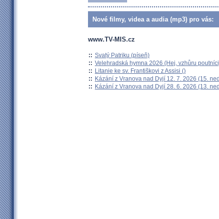
Nové filmy, videa a audia (mp3) pro vás:
www.TV-MIS.cz
::
Svatý Patriku (píseň)
::
Velehradská hymna 2026 (Hej, vzhůru poutníci
::
Litanie ke sv. Františkovi z Assisi ()
::
Kázání z Vranova nad Dyjí 12. 7. 2026 (15. ne
::
Kázání z Vranova nad Dyjí 28. 6. 2026 (13. ne