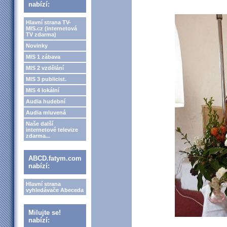
nabízí:
Hlavní strana TV-
MIS.cz (internetová
TV zdarma)
Novinky
MIS 1 zábava
MIS 2 vzdělání
MIS 3 publicist.
MIS 4 lokální
Audia hudební
Audia mluvená
Naše další
internetové televize
zdarma...
ABCD.fatym.com
nabízí:
Hlavní strana
vyhledávače Abeceda
Milujte se!
nabízí: