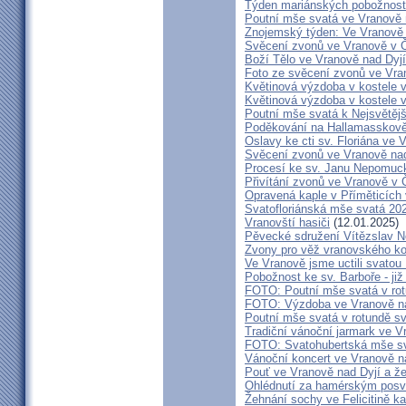
Týden mariánských pobožností
Poutní mše svatá ve Vranově 
Znojemský týden: Ve Vranově z
Svěcení zvonů ve Vranově v Č
Boží Tělo ve Vranově nad Dyjí
Foto ze svěcení zvonů ve Vra
Květinová výzdoba v kostele 
Květinová výzdoba v kostele 
Poutní mše svatá k Nejsvětějš
Poděkování na Hallamasskově
Oslavy ke cti sv. Floriána ve 
Svěcení zvonů ve Vranově nad
Procesí ke sv. Janu Nepomu
Přivítání zvonů ve Vranově v Č
Opravená kaple v Příměticích 
Svatofloriánská mše svatá 20
Vranovští hasiči
(12.01.2025)
Pěvecké sdružení Vítězslav 
Zvony pro věž vranovského ko
Ve Vranově jsme uctili svatou
Pobožnost ke sv. Barboře - již 
FOTO: Poutní mše svatá v rot
FOTO: Výzdoba ve Vranově na
Poutní mše svatá v rotundě sv
Tradiční vánoční jarmark ve V
FOTO: Svatohubertská mše s
Vánoční koncert ve Vranově n
Pouť ve Vranově nad Dyjí a ž
Ohlédnutí za hamérským posv
Žehnání sochy ve Felicitině ka