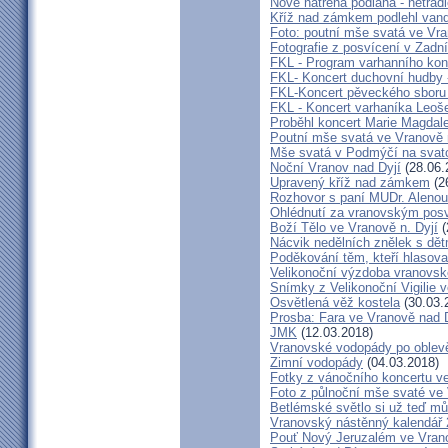
Nově natřená podlaha - netrad
Kříž nad zámkem podlehl van
Foto: poutní mše svatá ve Vra
Fotografie z posvícení v Zad
FKL - Program varhanního kon
FKL- Koncert duchovní hudby -
FKL-Koncert pěveckého sbor
FKL - Koncert varhaníka Leoš
Proběhl koncert Marie Magdale
Poutní mše svatá ve Vranově 
Mše svatá v Podmýčí na svat
Noční Vranov nad Dyjí
(28.06.
Upravený kříž nad zámkem
(2
Rozhovor s paní MUDr. Aleno
Ohlédnutí za vranovským pos
Boží Tělo ve Vranově n. Dyjí
(
Nácvik nedělních znělek s dětm
Poděkování těm, kteří hlasova
Velikonoční výzdoba vranovsk
Snímky z Velikonoční Vigilie 
Osvětlená věž kostela
(30.03.
Prosba: Fara ve Vranově nad D
JMK
(12.03.2018)
Vranovské vodopády po oblev
Zimní vodopády
(04.03.2018)
Fotky z vánočního koncertu v
Foto z půlnoční mše svaté ve
Betlémské světlo si už teď mů
Vranovský nástěnný kalendář
Pouť Nový Jeruzalém ve Vran