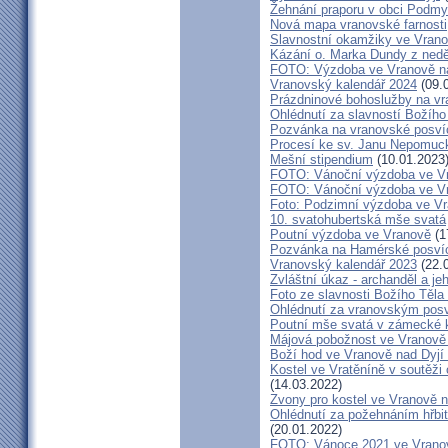
Žehnání praporu v obci Podm
Nová mapa vranovské farnosti
Slavnostní okamžiky ve Vrano
Kázání o. Marka Dundy z nedě
FOTO: Výzdoba ve Vranově na
Vranovský kalendář 2024
(09.
Prázdninové bohoslužby na vr
Ohlédnutí za slavností Božího
Pozvánka na vranovské posví
Procesí ke sv. Janu Nepomu
Mešní stipendium
(10.01.2023
FOTO: Vánoční výzdoba ve Vra
FOTO: Vánoční výzdoba ve Vr
Foto: Podzimní výzdoba ve V
10. svatohubertská mše svatá
Poutní výzdoba ve Vranově
(1
Pozvánka na Hamérské posví
Vranovský kalendář 2023
(22.
Zvláštní úkaz - archanděl a j
Foto ze slavnosti Božího Těla
Ohlédnutí za vranovským pos
Poutní mše svatá v zámecké k
Májová pobožnost ve Vranově 
Boží hod ve Vranově nad Dyjí
Kostel ve Vratěníně v soutěž
(14.03.2022)
Zvony pro kostel ve Vranově n
Ohlédnutí za požehnáním hřbit
(20.01.2022)
FOTO: Vánoce 2021 ve Vranov