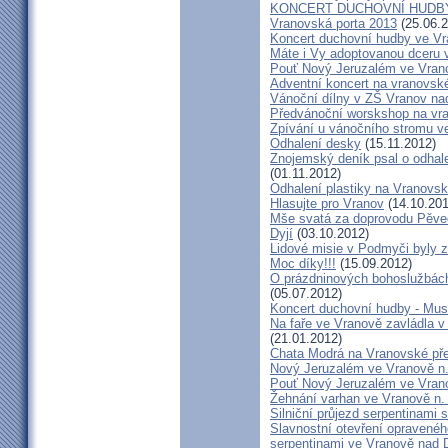
KONCERT DUCHOVNÍ HUDBY
Vranovská porta 2013
(25.06.2
Koncert duchovní hudby ve Vra
Máte i Vy adoptovanou dceru v
Pouť Nový Jeruzalém ve Vran
Adventní koncert na vranovs
Vánoční dílny v ZŠ Vranov na
Předvánoční worskshop na v
Zpívání u vánočního stromu v
Odhalení desky
(15.11.2012)
Znojemský deník psal o odhale
(01.11.2012)
Odhalení plastiky na Vranovsk
Hlasujte pro Vranov
(14.10.201
Mše svatá za doprovodu Pěve
Dyjí
(03.10.2012)
Lidové misie v Podmyči byly z
Moc díky!!!
(15.09.2012)
O prázdninových bohoslužbách
(05.07.2012)
Koncert duchovní hudby - Mus
Na faře ve Vranově zavládla 
(21.01.2012)
Chata Modrá na Vranovské př
Nový Jeruzalém ve Vranově n.
Pouť Nový Jeruzalém ve Vran
Žehnání varhan ve Vranově n. 
Silniční průjezd serpentinami 
Slavnostní otevření opraveného
serpentinami ve Vranově nad D