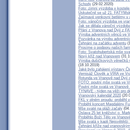
Schody
(29.02.2020)
Foto: zimní výzdoba v kostele
Uskutečnil se už 21. FATYMsk
Zajímavé venkovní betlémy v n
Foto: vánoční výzdoba ve vra
Jak se dělala vánoční výzdob
Přání z Vranova nad Dyjí z 
Výroba adventních věnců ve V
Pozvánka na výrobu adventníc
Žehnání na začátku adventu
(1
Prosíme o podporu našich farn
Foto: Svatohubertská mše sva
Nový kříž nad Vranovem
(31.1
Výroba dušičkových věnečků v
(18.10.2019)
Jaké bylo zahájení výstavy Č
Vernisáž Člověk a VÍRA ve Vr
Rotunda ve Vranově nad Dyjí o
FOTO: poutní mše svatá ve V
Poutní mše svatá ve Vranově 
TYNAVE - týden na věži pro dě
Vranovský kalendář 2020
(20.
FKL v plném proudu: proběhl v
Proběhl koncert Magdalény F
Mše svaté na pláži začaly
(04.
Oslava 25 let kněžství o. Mar
Proběhlo Boží Tělo ve Vranov
Mše svatá v kapli Nejsvětější
Žehnání kříže nad vranovský