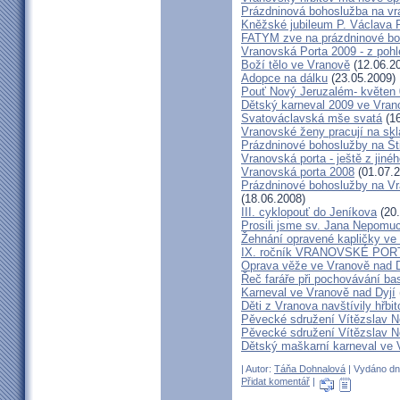
Prázdninová bohoslužba na vr
Kněžské jubileum P. Václava 
FATYM zve na prázdninové bo
Vranovská Porta 2009 - z poh
Boží tělo ve Vranově
(12.06.2
Adopce na dálku
(23.05.2009)
Pouť Nový Jeruzalém- květen
Dětský karneval 2009 ve Vran
Svatováclavská mše svatá
(16
Vranovské ženy pracují na skl
Prázdninové bohoslužby na Št
Vranovská porta - ještě z jiné
Vranovská porta 2008
(01.07.2
Prázdninové bohoslužby na Vr
(18.06.2008)
III. cyklopouť do Jeníkova
(20.
Prosili jsme sv. Jana Nepomu
Žehnání opravené kapličky ve
IX. ročník VRANOVSKÉ POR
Oprava věže ve Vranově nad D
Řeč faráře při pochovávání ba
Karneval ve Vranově nad Dyjí
Děti z Vranova navštívily hřbit
Pěvecké sdružení Vítězslav N
Pěvecké sdružení Vítězslav N
Dětský maškarní karneval ve 
| Autor:
Táňa Dohnalová
| Vydáno dne
Přidat komentář
|