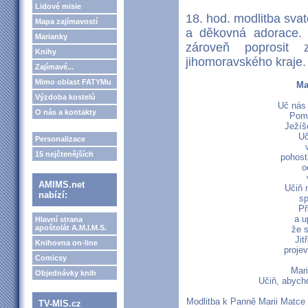
Lidové misie
18. hod. modlitba sva
Mapa zajímavostí
a děkovná adorace.
Marianky
zároveň poprosit 
Knihy
jihomoravského kraje.
Zajímavé...
Mimo oblast FATYMu
Ma
Výzdoba kostelů
Uč nás 
O nás a kontakty
Pomá
Ježíš
Uč
Personalizace
15 nejčtenějších
pohost
o
AMIMS.net
Učiň 
nabízí:
sp
Př
a u
Hlavní strana
apoštolát A.M.I.M.S.
že s
Jit
Knihovna on-line
proje
Comicsy
Mari
Objednávky knih
Učiň, abycho
Modlitba k Panně Marii Matce 
TV-MIS.cz