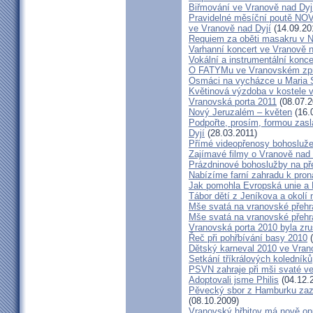
Biřmování ve Vranově nad Dyj
Pravidelné měsíční poutě 
ve Vranově nad Dyjí
(14.09.20
Requiem za oběti masakru v N
Varhanní koncert ve Vranově n
Vokální a instrumentální konc
O FATYMu ve Vranovském zpr
Osmáci na vycházce u Maria 
Květinová výzdoba v kostele 
Vranovská porta 2011
(08.07.2
Nový Jeruzalém – květen
(16.
Podpořte, prosím, formou zas
Dyjí
(28.03.2011)
Přímé videopřenosy bohosluže
Zajímavé filmy o Vranově nad 
Prázdninové bohoslužby na př
Nabízíme farní zahradu k pron
Jak pomohla Evropská unie a 
Tábor dětí z Jeníkova a okolí 
Mše svatá na vranovské přehra
Mše svatá na vranovské přehra
Vranovská porta 2010 byla zr
Řeč při pohřbívání basy 2010
(
Dětský karneval 2010 ve Vran
Setkání tříkrálových koledníků
PSVN zahraje při mši svaté v
Adoptovali jsme Philis
(04.12.
Pěvecký sbor z Hamburku zazp
(08.10.2009)
Vranovský hřbitov má nově op