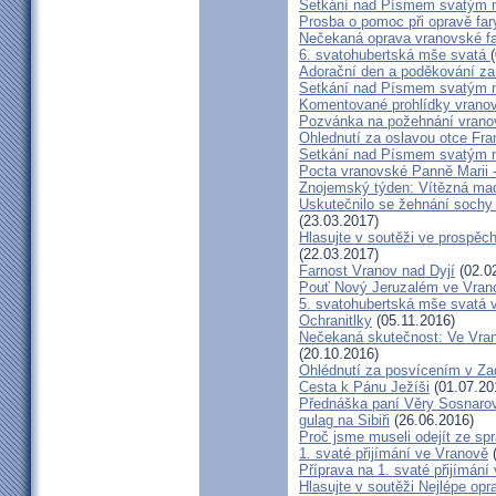
Setkání nad Písmem svatým na
Prosba o pomoc při opravě far
Nečekaná oprava vranovské f
6. svatohubertská mše svatá
Adorační den a poděkování za
Setkání nad Písmem svatým na
Komentované prohlídky vrano
Pozvánka na požehnání vrano
Ohlednutí za oslavou otce Fra
Setkání nad Písmem svatým na
Pocta vranovské Panně Marii 
Znojemský týden: Vítězná ma
Uskutečnilo se žehnání sochy
(23.03.2017)
Hlasujte v soutěži ve prospě
(22.03.2017)
Farnost Vranov nad Dyjí
(02.0
Pouť Nový Jeruzalém ve Vrano
5. svatohubertská mše svatá 
Ochranitlky
(05.11.2016)
Nečekaná skutečnost: Ve Vran
(20.10.2016)
Ohlédnutí za posvícením v Z
Cesta k Pánu Ježíši
(01.07.20
Přednáška paní Věry Sosnarové
gulag na Sibiři
(26.06.2016)
Proč jsme museli odejít ze s
1. svaté přijímání ve Vranově
(
Příprava na 1. svaté přijímání
Hlasujte v soutěži Nejlépe op