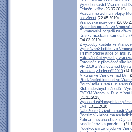
Posvícení ve Vranově 2019 - f
Výzdoba kostel Vranov nad Dy
Žehnání kříže
(25.05.2019)
Pozvání na žehnání vlajky Mě
posvícení
(22.05.2019)
Vranovské posvícení
(20.05.2
Superden pro děti ve Vranově 
O vranovské brigádě na dřevo 
Dětský maškarní karneval ve V
(04.02.2019)
Z výzdoby kostela ve Vranově 
Vyřezávaný betlém ve Vranově
Tři mimořádné akce při mši sva
Foto vánoční výzdoby vranovs
Fotografie z předvánočního ko
PF 2019 z Vranova nad Dyjí 
Vranovský kalendář 2019
(14.
Mikuláš ve Vranově nad Dyjí
(
Předvánoční koncert ve Vrano
Poutní mše svatá u svatého O
Klub radostných nápadů - Výr
FATYM Vranov n. D. a Místní 
(21.11.2018)
Výroba dušičkových lampiček 
Dyjí
(13.11.2018)
Náboženský život farnosti Vran
Podzimní - lehce melancholick
Žehnání nového obrazu Cyrila
Nedělní chvilka poezie ...
(21.
Poděkování za úrodu ve Vrano