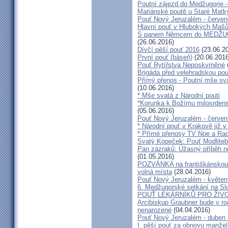
Poutní zájezd do Medžugorje -
Mariánské poutě u Staré Matk
Pouť Nový Jeruzalém - červe
Hlavní pouť v Hlubokých Maš
S panem Němcem do MEDŽUG
(26.06.2016)
Dívčí pěší pouť 2016
(23.06.2
První pouť (báseň)
(20.06.2016
Pouť Rytířstva Neposkvrněné
Brigáda před velehradskou pou
Přímý přenos - Poutní mše sva
(10.06.2016)
* Mše svatá z Národní pouti
*Korunka k Božímu milosrdenst
(05.06.2016)
Pouť Nový Jeruzalém - červen
* Národní pouť v Krakově již v
* Přímé přenosy TV Noe a Rad
Svatý Kopeček: Pouť Modliteb
Pán zázraků: Úžasný příběh n
(01.05.2016)
POZVÁNKA na františkánskou po
volná místa
(28.04.2016)
Pouť Nový Jeruzalém - květen
6. Medžugorské setkání na Sl
POUŤ LÉKÁRNÍKŮ PRO ŽIVO
Arcibiskup Graubner bude v rod
nenarozené
(04.04.2016)
Pouť Nový Jeruzalém - duben
I. pěší pouť za obnovu manžels