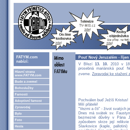
FATYM.com
Pouť Nový Jeruzalém - říjen
nabízí:
V Březí
13. 10.
2010 v 18 
prosebná mariánská pouť N
Hlavní strana
zveme.
Zpravodaj ke stažení 
www.FATYM.com
Bude a zveme!
Bohoslužby
Farnosti
Pochválen buď Ježíš Kristus!
Adoptivní farnost
Milí přátelé!
Zpravodaj
"Vezmi a čti" - život svatých j
Dnes má svátek sv. Faustyna
Bylo
bezmezné důvěry v Pána Je
Foto
způsobem skrze její relikvie 
Slavkovice (kaple, pallotini
Hesla