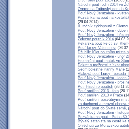
Dívčí pěší pouť 2014
(10.05.2
Národní pouť rodin 2014 ve Ž
Zveme na Fatimský den do Koc
Pouť Nový Jeruzalém - květen
Pozvánka na pouť na kostelíč
(29.04.2014)
II. ročník cyklopoutě z Olomo
Pouť Nový Jeruzalém - duben
Pouť Nový Jeruzalém - březen
Železný poutník 2014
(04.03.2
Pekařská pouť ke cti sv. Kle
Pouť ke sv. Valentinovi
(03.02
Džublik:10let poutního místa n
Pouť Nový Jeruzalém - únor 2
Hromniční pouť matek ve Šter
Dekret o možnosti získat plno
Sedmibolestné Panny Marie
(1
Vlaková pouť Lurdy - beseda 
Pouť Nový Jeruzalém - leden 
Pouť Nový Jeruzalém - prosin
Petr Hirsch o poutích
(26.11.2
Pouť smíření 2013 - foto
(20.1
Pouť smíření 2013 v Praze
(14
Pouť smíření posvátnými míst
za duchovní a mravní obnovu 
Národní pouť do Svaté země, p
Pouť Nový Jeruzalém - listop
Pozvánka na pouť - Praha 30.
Bývalý satanista na cestě ke 
Ohlédnutí za Moravskou autobu