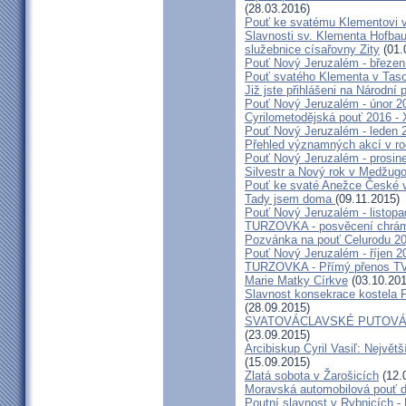
(28.03.2016)
Pouť ke svatému Klementovi v
Slavnosti sv. Klementa Hofbau
služebnice císařovny Zity
(01.
Pouť Nový Jeruzalém - březen
Pouť svatého Klementa v Taso
Již jste přihlášeni na Národní
Pouť Nový Jeruzalém - únor 2
Cyrilometodějská pouť 2016 -
Pouť Nový Jeruzalém - leden 
Přehled významných akcí v r
Pouť Nový Jeruzalém - prosin
Silvestr a Nový rok v Medžugo
Pouť ke svaté Anežce České 
Tady jsem doma
(09.11.2015)
Pouť Nový Jeruzalém - listop
TURZOVKA - posvěcení chrám
Pozvánka na pouť Celurodu 2
Pouť Nový Jeruzalém - říjen 2
TURZOVKA - Přímý přenos TV
Marie Matky Církve
(03.10.201
Slavnost konsekrace kostela 
(28.09.2015)
SVATOVÁCLAVSKÉ PUTOVÁN
(23.09.2015)
Arcibiskup Cyril Vasiľ: Největš
(15.09.2015)
Zlatá sobota v Žarošicích
(12.
Moravská automobilová pouť 
Poutní slavnost v Rybnicích -