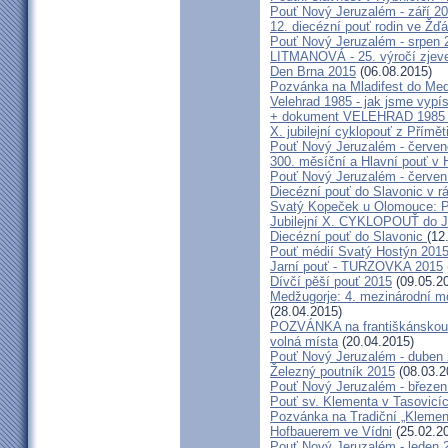
Pouť Nový Jeruzalém - září 2
12. diecézní pouť rodin ve Ž
Pouť Nový Jeruzalém - srpen 
LITMANOVÁ - 25. výročí zjeve
Den Brna 2015
(06.08.2015)
Pozvánka na Mladifest do Medž
Velehrad 1985 - jak jsme vypís
+ dokument VELEHRAD 1985 (P
X. jubilejní cyklopouť z Přímě
Pouť Nový Jeruzalém - červe
300. měsíční a Hlavní pouť 
Pouť Nový Jeruzalém - červen
Diecézní pouť do Slavonic v 
Svatý Kopeček u Olomouce: P
Jubilejní X. CYKLOPOUŤ do J
Diecézní pouť do Slavonic
(12
Pouť médií Svatý Hostýn 201
Jarní pouť - TURZOVKA 2015
Dívčí pěší pouť 2015
(09.05.2
Medžugorje: 4. mezinárodní mod
(28.04.2015)
POZVÁNKA na františkánskou po
volná místa
(20.04.2015)
Pouť Nový Jeruzalém - duben
Železný poutník 2015
(08.03.2
Pouť Nový Jeruzalém - březen
Pouť sv. Klementa v Tasovicí
Pozvánka na Tradiční „Kleme
Hofbauerem ve Vídni
(25.02.2
Pouť Nový Jeruzalém - leden 