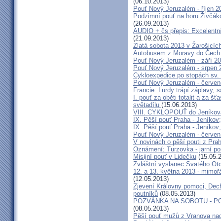
(06.10.2013)
Pouť Nový Jeruzalém - říjen 2
Podzimní pouť na horu Živčáko
(26.09.2013)
AUDIO + čs přepis: Excelentní
(21.09.2013)
Zlatá sobota 2013 v Žarošicíc
Autobusem z Moravy do Čech
Pouť Nový Jeruzalém - září 2
Pouť Nový Jeruzalém - srpen 
Cykloexpedice po stopách sv. 
Pouť Nový Jeruzalém - červe
Francie: Lurdy trápí záplavy,
I. pouť za oběti totalit a za 
světadílu
(15.06.2013)
VIII. CYKLOPOUŤ do Jeníkov
IX. Pěší pouť Praha - Jeníkov
IX. Pěší pouť Praha - Jeníkov
Pouť Nový Jeruzalém - červen
V novinách o pěší pouti z Pra
Oznámení: Turzovka - jarní po
Misijní pouť v Lidečku
(15.05.
Zvláštní vyslanec Svatého Otc
12. a 13. května 2013 - mimo
(12.05.2013)
Zjevení Královny pomoci, Dech
poutníků
(08.05.2013)
POZVÁNKA NA SOBOTU - P
(08.05.2013)
Pěší pouť mužů z Vranova nad