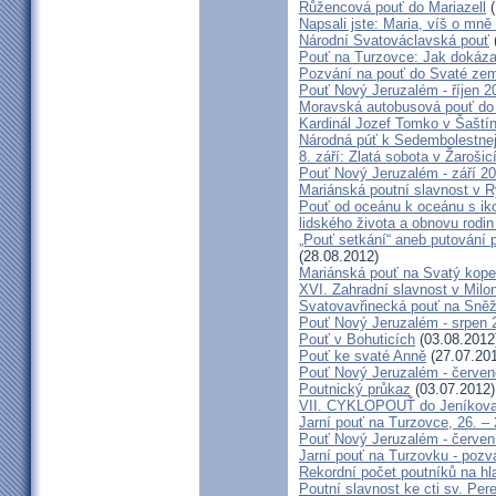
Růžencová pouť do Mariazell
(
Napsali jste: Maria, víš o mn
Národní Svatováclavská pouť
Pouť na Turzovce: Jak dokázat
Pozvání na pouť do Svaté ze
Pouť Nový Jeruzalém - říjen 2
Moravská autobusová pouť do
Kardinál Jozef Tomko v Šaští
Národná púť k Sedembolestne
8. září: Zlatá sobota v Žarošic
Pouť Nový Jeruzalém - září 2
Mariánská poutní slavnost v 
Pouť od oceánu k oceánu s i
lidského života a obnovu rodin
„Pouť setkání“ aneb putování 
(28.08.2012)
Mariánská pouť na Svatý kope
XVI. Zahradní slavnost v Milo
Svatovavřinecká pouť na Sně
Pouť Nový Jeruzalém - srpen 
Pouť v Bohuticích
(03.08.2012
Pouť ke svaté Anně
(27.07.20
Pouť Nový Jeruzalém - červe
Poutnický průkaz
(03.07.2012)
VII. CYKLOPOUŤ do Jeníkov
Jarní pouť na Turzovce, 26. –
Pouť Nový Jeruzalém - červen
Jarní pouť na Turzovku - poz
Rekordní počet poutníků na hl
Poutní slavnost ke cti sv. Pe