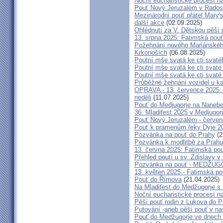
Noční eucharistické procesí n
Pouť Nový Jeruzalém v Radost
Mezinárodní pouť přátel Mary'
další akce
(02.09.2025)
Ohlédnutí za V. Dětskou pěší 
13. srpna 2025: Fatimská pou
Požehnání nového Mariánského 
Krkonoších
(06.08.2025)
Poutní mše svatá ke cti svaté
Poutní mše svatá ke cti svat
Poutní mše svatá ke cti svat
Průběžné žehnání vozidel u ka
OPRAVA - 13. července 2025: 
neděli
(11.07.2025)
Pouť do Medjugorje na Nanebe
36. Mladifest 2025 v Medjugorj
Pouť Nový Jeruzalém - červe
Pouť k pramenům řeky Dyje 2
Pozvánka na pouť do Prahy
(2
Pozvánka k modlitbě za Prahu
13. června 2025: Fatimská po
Přehled poutí u sv. Zdislavy v
Pozvánka na pouť - MEDŽUGOR
13. květen 2025 - Fatimská p
Pouť do Římova
(21.04.2025)
Na Mladifest do Medžugorje s
Noční eucharistické procesí n
Pěší pouť rodin z Lukova do P
Putování -aneb pěší pouť v na
Pouť do Medžugorje ve dnech 2