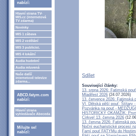
nabízí:
Hlavní strana TV-
MIS.cz (internetová
TV zdarma)
Novinky
MIS 1 zábava
MIS 2 vzdělání
MIS 3 publicist.
MIS 4 lokální
Audia hudební
Audia mluvená
Naše další
Sdílet
internetové televize
zdarma...
Související články:
13. srpna 2026: Fatimská pou
Mladifest 2026
(24.07.2026)
ABCD.fatym.com
13. července 2026: Fatimská 
nabízí:
VI. Dětská pěší pouť: Štítary 
Pozvánka na pouť - MEDŽUGOR
Hlavní strana
HISTORICKÝ OKAMŽIK: První c
vyhledávače Abeceda
Církve! 13. června 2026
(12.06
13. června 2026: Fatimská po
Noční eucharistické procesí n
Milujte se!
Farní pouť FATYMu do Hostim
nabízí:
Pěší pouť se Stanislavem Při