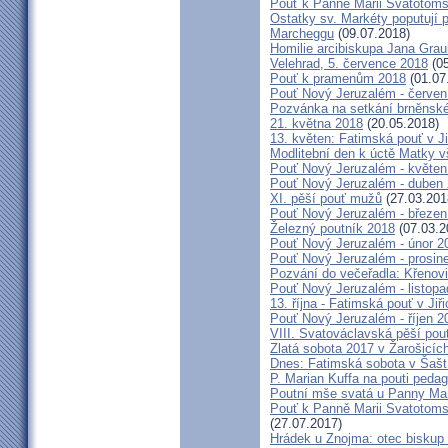
Pouť k Panně Marii Svatotoms
Ostatky sv. Markéty poputují
Marcheggu
(09.07.2018)
Homilie arcibiskupa Jana Grau
Velehrad, 5. července 2018
(05
Pouť k pramenům 2018
(01.07
Pouť Nový Jeruzalém - červen
Pozvánka na setkání brněnské
21. května 2018
(20.05.2018)
13. květen: Fatimská pouť v Ji
Modlitební den k úctě Matky v
Pouť Nový Jeruzalém - květen
Pouť Nový Jeruzalém - duben
XI. pěší pouť mužů
(27.03.201
Pouť Nový Jeruzalém - březen
Železný poutník 2018
(07.03.2
Pouť Nový Jeruzalém - únor 2
Pouť Nový Jeruzalém - prosin
Pozvání do večeřadla: Křenovi
Pouť Nový Jeruzalém - listop
13. října - Fatimská pouť v Jiři
Pouť Nový Jeruzalém - říjen 2
VIII. Svatováclavská pěší pou
Zlatá sobota 2017 v Žarošicích 
Dnes: Fatimská sobota v Šašt
P. Marian Kuffa na pouti ped
Poutní mše svatá u Panny Mar
Pouť k Panně Marii Svatotoms
(27.07.2017)
Hrádek u Znojma: otec biskup