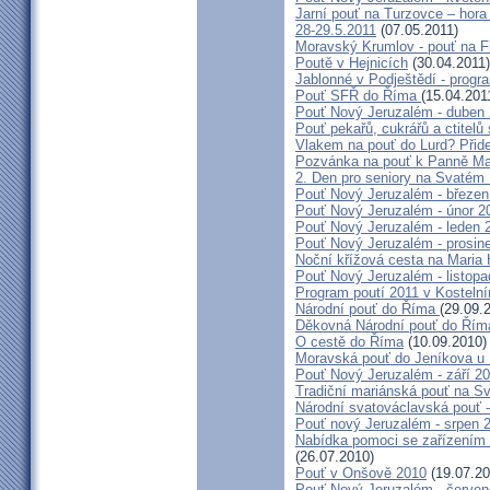
Jarní pouť na Turzovce – hora
28-29.5.2011
(07.05.2011)
Moravský Krumlov - pouť na F
Poutě v Hejnicích
(30.04.2011)
Jablonné v Podještědí - progr
Pouť SFŘ do Říma
(15.04.201
Pouť Nový Jeruzalém - duben
Pouť pekařů, cukrářů a ctitel
Vlakem na pouť do Lurd? Přide
Pozvánka na pouť k Panně Mar
2. Den pro seniory na Svaté
Pouť Nový Jeruzalém - březen
Pouť Nový Jeruzalém - únor 2
Pouť Nový Jeruzalém - leden 
Pouť Nový Jeruzalém - prosin
Noční křížová cesta na Maria 
Pouť Nový Jeruzalém - listop
Program poutí 2011 v Kosteln
Národní pouť do Říma
(29.09.
Děkovná Národní pouť do Řím
O cestě do Říma
(10.09.2010)
Moravská pouť do Jeníkova u
Pouť Nový Jeruzalém - září 2
Tradiční mariánská pouť na S
Národní svatováclavská pouť 
Pouť nový Jeruzalém - srpen 
Nabídka pomoci se zařízením pě
(26.07.2010)
Pouť v Onšově 2010
(19.07.20
Pouť Nový Jeruzalém - červe