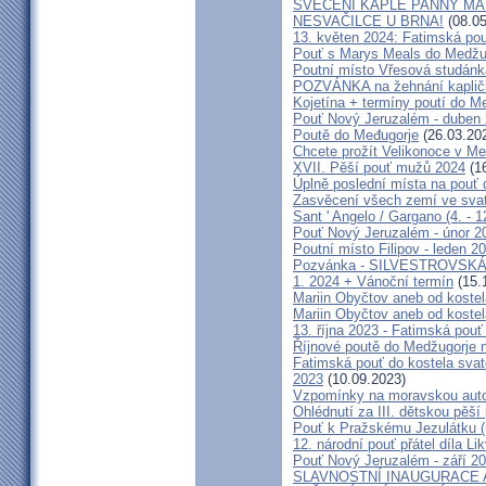
SVĚCENÍ KAPLE PANNY MAR
NESVAČILCE U BRNA!
(08.05
13. květen 2024: Fatimská pouť
Pouť s Marys Meals do Medžug
Poutní místo Vřesová studánk
POZVÁNKA na žehnání kapličk
Kojetína + termíny poutí do M
Pouť Nový Jeruzalém - duben
Poutě do Međugorje
(26.03.20
Chcete prožít Velikonoce v M
XVII. Pěší pouť mužů 2024
(16
Úplně poslední místa na po
Zasvěcení všech zemí ve svat
Sant ' Angelo / Gargano (4. - 1
Pouť Nový Jeruzalém - únor 2
Poutní místo Filipov - leden 2
Pozvánka - SILVESTROVSKÁ
1. 2024 + Vánoční termín
(15.
Mariin Obyčtov aneb od kostel
Mariin Obyčtov aneb od kostel
13. října 2023 - Fatimská pouť 
Říjnové poutě do Medžugorje 
Fatimská pouť do kostela svaté
2023
(10.09.2023)
Vzpomínky na moravskou auto
Ohlédnutí za III. dětskou pěší 
Pouť k Pražskému Jezulátku (
12. národní pouť přátel díla Li
Pouť Nový Jeruzalém - září 2
SLAVNOSTNÍ INAUGURACE 