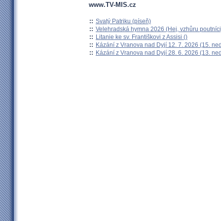
www.TV-MIS.cz
::
Svatý Patriku (píseň)
::
Velehradská hymna 2026 (Hej, vzhůru poutníci
::
Litanie ke sv. Františkovi z Assisi ()
::
Kázání z Vranova nad Dyjí 12. 7. 2026 (15. ne
::
Kázání z Vranova nad Dyjí 28. 6. 2026 (13. ne