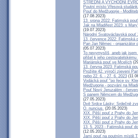
STŘEDNÍ A VÝCHODNÍ EVR
Poutní místo Vřesová studánk
Pouť do Medžugorje - Modliteb
(17.08.2023)
13. srpna 2022: Fatimská pouť 
Jak na Mladifest 2023: s Ma
(19.07.2023)
Národní Svatováclavská pouť
13. července 2022: Fatimská po
Pan Jan Němec - organizátor po
(05.07.2023)
To nevymyslíš, aneb jak jsem 
přišel k jeho cestovatelskému
Mariánská pouť ve Mcelích
(29
13. června 2023: Fatimská pouť
Prožijte 42. výročí zjevení Pa
nebo 22. 6. - 27. 6. 2023
(11.0
Vodácká pouť "po řece sv. Kl
Medžugorje - pozvání na Mladi
Pouť Nový Jeruzalém - červen
S panem Němcem do Medžugorj
(27.05.2023)
Dvě Srdce Lásky: Srdečně zve
O. nuncius.
(20.05.2023)
XIX. Pěší pouť z Prahy do Jen
XIX. Pěší pouť z Prahy do Jen
XIX. Pěší pouť z Prahy do Jen
13. 5. 2023 - Fatimská pouť do
(12.05.2023)
Jarní pouť na poutním místě 