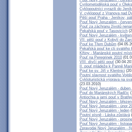
Cyrilometodějská pouť v Olek
Cyklopoutníci vyrazili do Jení
V. cyklopouť z Vranova nad D
Pěší pouť Praha - Jeníkov; pá
Pouť Nový Jeruzalém - červen
Pouť za záchranu životů nena
Pekařská pouť v Tasovicích
(2
Pouť Nový Jeruzalém - květen
VII. pěší pouť z Kobylí do Žar
Pouť ke Třem Dubům
(04.05.2
Pekařská pouť ke cti svatého
Křtiny - Mariánské poutní míst
Pouť na Peregrinek 2010
(01.0
VIII. dívčí pěší pouť
(30.04.20
II. pouť mládeže k Panně Mari
Pouť ke sv. Jiří v Klentnici
(20
Poutní slavnost svatého Vojtě
Cykloturistická výprava na sv
(23.03.2010)
Pouť Nový Jeruzalém - duben
Pouť do Mariánských Radčic
(
Antiochia a jarní pouť v Bratře
Pouť Nový Jeruzalém - březen
Pouť Nový Jeruzalém - únor 2
Pouť Nový Jeruzalém - leden
(
Poutní písně - Láska zůstává
(
Pouť Nový Jeruzalém - prosin
Pouť Nový Jeruzalém - listop
Zpravodaj Nový Jeruzalém - ří