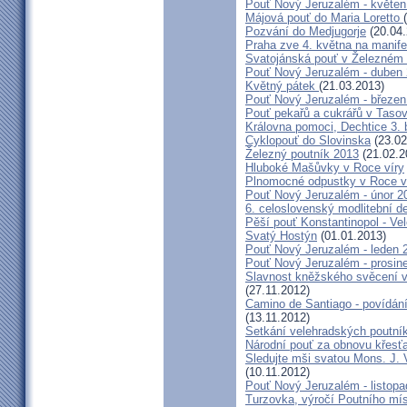
Pouť Nový Jeruzalém - květen
Májová pouť do Maria Loretto
Pozvání do Medjugorje
(20.04.
Praha zve 4. května na manife
Svatojánská pouť v Železném
Pouť Nový Jeruzalém - duben
Květný pátek
(21.03.2013)
Pouť Nový Jeruzalém - březen
Pouť pekařů a cukrářů v Taso
Královna pomoci, Dechtice 3.
Cyklopouť do Slovinska
(23.02
Železný poutník 2013
(21.02.2
Hluboké Mašůvky v Roce víry
Plnomocné odpustky v Roce ví
Pouť Nový Jeruzalém - únor 2
6. celoslovenský modlitební d
Pěší pouť Konstantinopol - Ve
Svatý Hostýn
(01.01.2013)
Pouť Nový Jeruzalém - leden 
Pouť Nový Jeruzalém - prosin
Slavnost kněžského svěcení v 
(27.11.2012)
Camino de Santiago - povídání
(13.11.2012)
Setkání velehradských poutní
Národní pouť za obnovu křesť
Sledujte mši svatou Mons. J. 
(10.11.2012)
Pouť Nový Jeruzalém - listop
Turzovka, výročí Poutního mí