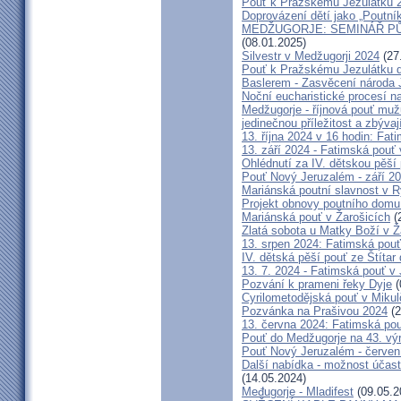
Pouť k Pražskému Jezulátku 
Doprovázení dětí jako „Poutní
MEDŽUGORJE: SEMINÁŘ PŮST
(08.01.2025)
Silvestr v Medžugorji 2024
(27
Pouť k Pražskému Jezulátku d
Baslerem - Zasvěcení národa 
Noční eucharistické procesí n
Medžugorje - říjnová pouť mu
jedinečnou příležitost a zbývaj
13. října 2024 v 16 hodin: Fa
13. září 2024 - Fatimská pouť
Ohlédnutí za IV. dětskou pěší
Pouť Nový Jeruzalém - září 2
Mariánská poutní slavnost v R
Projekt obnovy poutního domu
Mariánská pouť v Žarošicích
(
Zlatá sobota u Matky Boží v Ž
13. srpen 2024: Fatimská pouť 
IV. dětská pěší pouť ze Štítar
13. 7. 2024 - Fatimská pouť v J
Pozvání k prameni řeky Dyje
(
Cyrilometodějská pouť v Mikul
Pozvánka na Prašivou 2024
(2
13. června 2024: Fatimská pouť
Pouť do Medžugorje na 43. výro
Pouť Nový Jeruzalém - červen
Další nabídka - možnost účast
(14.05.2024)
Međugorje - Mladifest
(09.05.2