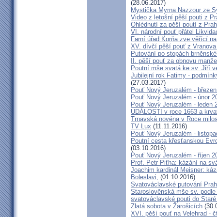
(28.06.2017)
Mystička Myrna Nazzour ze S
Video z letošní pěší pouti z P
Ohlédnutí za pěší poutí z Pra
VI. národní pouť přátel Likvida
Farní úřad Korňa zve věřící n
XV. dívčí pěší pouť z Vranova
Putování po stopách brněnské
II. pěší pouť za obnovu manžel
Poutní mše svatá ke sv. Jiří v
Jubilejní rok Fatimy - podmín
(27.03.2017)
Pouť Nový Jeruzalém - březen
Pouť Nový Jeruzalém - únor 2
Pouť Nový Jeruzalém - leden 
UDÁLOSTI v roce 1663 a krva
Trnavská novéna v Roce milosr
TV Lux
(11.11.2016)
Pouť Nový Jeruzalém - listop
Poutní cesta křesťanskou Evro
(03.10.2016)
Pouť Nový Jeruzalém - říjen 2
Prof. Petr Piťha: kázání na s
Joachim kardinál Meisner: káz
Boleslavi,
(01.10.2016)
Svatováclavské putování Praho
Staroslověnská mše sv. podle t
svatováclavské pouti do Staré
Zlatá sobota v Žarošicích
(30.
XVI. pěší pouť na Velehrad - č