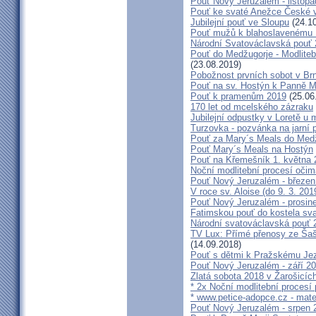
Pouť Nový Jeruzalém - listop
Pouť ke svaté Anežce České 
Jubilejní pouť ve Sloupu
(24.10
Pouť mužů k blahoslavenému
Národní Svatováclavská pouť
Pouť do Medžugorje - Modliteb
(23.08.2019)
Pobožnost prvních sobot v Brně
Pouť na sv. Hostýn k Panně Ma
Pouť k pramenům 2019
(25.06
170 let od mcelského zázraku
Jubilejní odpustky v Loretě u 
Turzovka - pozvánka na jarní p
Pouť za Mary´s Meals do Med
Pouť Mary´s Meals na Hostýn
Pouť na Křemešník 1. května 
Noční modlitební procesí očim
Pouť Nový Jeruzalém - březen
V roce sv. Aloise (do 9. 3. 201
Pouť Nový Jeruzalém - prosin
Fatimskou pouť do kostela sva
Národní svatováclavská pouť 
TV Lux: Přímé přenosy ze Šaš
(14.09.2018)
Pouť s dětmi k Pražskému Jez
Pouť Nový Jeruzalém - září 2
Zlatá sobota 2018 v Žarošicích 
* 2x Noční modlitební procesí p
* www.petice-adopce.cz - mater
Pouť Nový Jeruzalém - srpen 