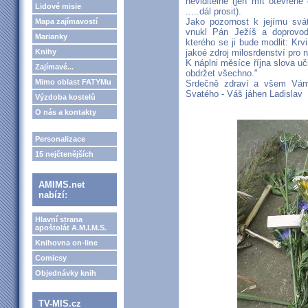
neviditelné (jen mít otevřen
Lidové misie
.....dál prosit).
Jako pozornost k jejímu svá
Mapa zajímavostí
vnukl Pán Ježíš a doprovodil
Marianky
kterého se ji bude modlit: Krv
Knihy
jakoé zdroj milosrdenství pro n
K náplni měsíce října slova u
Zajímavé...
obdržet všechno."
Mimo oblast FATYMu
Srdečně zdraví a všem Vá
Svatého - Váš jáhen Ladislav
Výzdoba kostelů
O nás a kontakty
Personalizace
15 nejčtenějších
AMIMS.net
nabízí:
Hlavní strana
apoštolát A.M.I.M.S.
Knihovna on-line
Comicsy
Objednávky knih
TV-MIS.cz