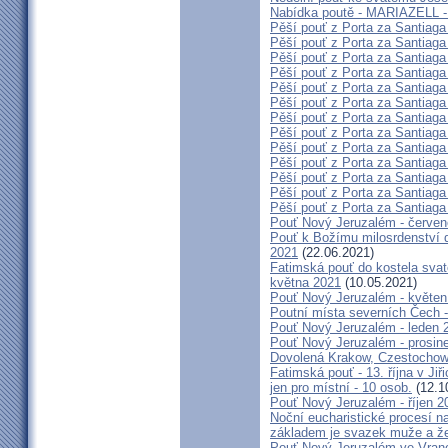
Nabídka poutě - MARIAZELL -
Pěší pouť z Porta za Santiaga
Pěší pouť z Porta za Santiaga
Pěší pouť z Porta za Santiaga
Pěší pouť z Porta za Santiaga
Pěší pouť z Porta za Santiaga
Pěší pouť z Porta za Santiaga
Pěší pouť z Porta za Santiaga
Pěší pouť z Porta za Santiaga
Pěší pouť z Porta za Santiaga
Pěší pouť z Porta za Santiaga
Pěší pouť z Porta za Santiaga
Pěší pouť z Porta za Santiaga
Pěší pouť z Porta za Santiaga
Pouť Nový Jeruzalém - červe
Pouť k Božímu milosrdenství do
2021
(22.06.2021)
Fatimská pouť do kostela svaté
května 2021
(10.05.2021)
Pouť Nový Jeruzalém - květen
Poutní místa severních Čech -
Pouť Nový Jeruzalém - leden 
Pouť Nový Jeruzalém - prosin
Dovolená Krakow, Czestochow
Fatimská pouť - 13. října v Ji
jen pro místní - 10 osob.
(12.1
Pouť Nový Jeruzalém - říjen 2
Noční eucharistické procesí n
základem je svazek muže a ž
Pouť Nový Jeruzalém ve Vran