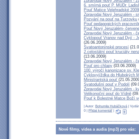
Zpravodaj Nový Jeruzalém - zá
6. smírná pouť P. MUDr. Ladis
Pouť Matice Velehradské 2009
Zpravodaj Nový Jeruzalém - s
Pozvání na pouť na Turzovku
Pouť pedagogických pracovník
Pouť Nový Jeruzalém- červen
Zpravodaj Nový Jeruzalém - č
Cyklopouť Vranov nad Dyjí - Je
(26.06.2009)
Svatoantonínské procesí
(21.0
2.celostátní pouť kruciáty n
(13.06.2009)
Zpravodaj Nový Jeruzalém - č
Pouť pro chlapy
(03.06.2009)
100. výročí kanonizace sv. K
Cyklovyjíždka do Hlubokých 
Ministrantská pouť
(21.05.2009
Svatodušní pouť v Podolí
(09.
Zpravodaj Nový Jeruzalém - k
Velikonoční pouť do Vídně
(09
Pouť k Bolestné Matce Boží v
| Autor:
Bohumila Hubáčková
| Vydán
0 |
Přidat komentář
|
Nové filmy, videa a audia (mp3) pro vás: