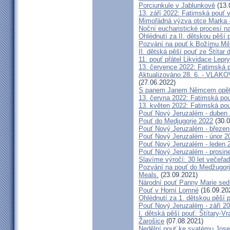
Porciunkule v Jablunkově
(13.
13. září 2022: Fatimská pouť v 
Mimořádná výzva otce Marka - 
Noční eucharistické procesí n
Ohlédnutí za II. dětskou pěší 
Pozvání na pouť k Božímu Mil
II. dětská pěší pouť ze Štítar
11. pouť přátel Likvidace Lepry
13. července 2022: Fatimská po
Aktualizováno 28. 6. - VL
(27.06.2022)
S panem Janem Němcem opět 
13. června 2022: Fatimská pouť
13. květen 2022: Fatimská pouť
Pouť Nový Jeruzalém - duben
Pouť do Medjugorje 2022
(30.0
Pouť Nový Jeruzalém - březen
Pouť Nový Jeruzalém - únor 2
Pouť Nový Jeruzalém - leden 
Pouť Nový Jeruzalém - prosin
Slavíme výročí: 30 let večeřad
Pozvání na pouť do Medžugorje
Meals.
(23.09.2021)
Národní pouť Panny Marie sed
Pouť v Horní Lomné
(16.09.20
Ohlédnutí za 1. dětskou pěší p
Pouť Nový Jeruzalém - září 2
I. dětská pěší pouť: Štítary-V
Žarošice
(07.08.2021)
Nedělní pouť ke svatému Jose