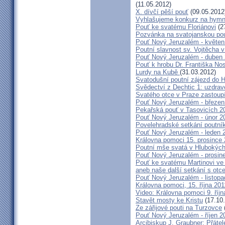
(11.05.2012)
X. dívčí pěší pouť
(09.05.2012
Vyhlašujeme konkurz na hymn
Pouť ke svatému Floriánovi
(2
Pozvánka na svatojanskou pou
Pouť Nový Jeruzalém - květen
Poutní slavnost sv. Vojtěcha 
Pouť Nový Jeruzalém - duben
Pouť k hrobu Dr. Františka No
Lurdy na Kubě
(31.03.2012)
Svatodušní poutní zájezd do 
Svědectví z Dechtic 1: uzdrave
Svatého otce v Praze zastoup
Pouť Nový Jeruzalém - březen
Pekařská pouť v Tasovicích 2
Pouť Nový Jeruzalém - únor 2
Povelehradské setkání poutní
Pouť Nový Jeruzalém - leden 
Královna pomoci 15. prosince 
Poutní mše svatá v Hlubokýc
Pouť Nový Jeruzalém - prosin
Pouť ke svatému Martinovi ve 
aneb naše další setkání s ot
Pouť Nový Jeruzalém - listopa
Královna pomoci, 15. října 20
Video: Královna pomoci 9. říjn
Stavět mosty ke Kristu
(17.10.
Ze zářijové pouti na Turzovce
Pouť Nový Jeruzalém - říjen 2
Arcibiskup J. Graubner: Přáte