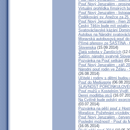
Pouť Nový Jeruzalém - prosin
Virtuální prohlídka římských ba
Pouť Nový Jeruzalém - listop
Poděkování sv. Anežce za 25
Pouť Nový Jeruzalém - říjen 2
Český Těšín bude mít ostatky
Svatováclavské kázání Domini
Autobus na Národní svatovácl
Moravská autobusová pouť do
Přímé přenosy ze ŠAŠTÍNA - C
Slovenska
(15.09.2014)
Zlatá sobota v Žarošicích
(12.
Šaštín: národní svatyně Slov
Pozvánka na Pouť setkání
(01
Pouť Nový Jeruzalém - září 2
Národní pouť rodin ve Žďáru -
(26.08.2014)
Učitelé i rodiny s dětmi budo
Pouť do Medjugorje
(06.08.201
SLAVNOST PORCINKULOVÉ
Pouť mužů v Kostelním Vydří 
Denní modlitba otců
(16.07.20
Na Cvilíně bude polský exorci
(03.07.2014)
Pozvánka na pěší pouť z Hos
Morašice: Požehnání výzdoby
Pouť Nový Jeruzalém - červen
Poslední možnost! - Pouť do M
(16.05.2014)