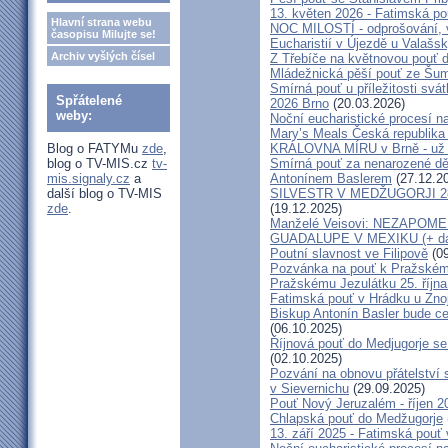
13. květen 2026 - Fatimská p
Hlavní strana webu
NOC MILOSTÍ - odprošování, v
časopisu Milujte se!
Eucharistií v Újezdě u Valašs
Archiv vyšlých čísel
Z Třebíče na květnovou pouť 
Mládežnická pěší pouť ze Šu
Smírná pouť u příležitosti svá
Spřátelené
2026 Brno
(20.03.2026)
weby:
Noční eucharistické procesí n
Mary’s Meals Česká republika
Blog o FATYMu
zde
,
KRÁLOVNA MÍRU v Brně - už 
blog o TV-MIS.cz
tv-
Smírná pouť za nenarozené dě
mis.signaly.cz
a
Antonínem Baslerem
(27.12.2
další blog o TV-MIS
SILVESTR V MEDŽUGORJI 28. 1
zde
.
(19.12.2025)
Manželé Veisovi: NEZAPO
GUADALUPE V MEXIKU (+ dal
Poutní slavnost ve Filipově
(09
Pozvánka na pouť k Pražském
Pražskému Jezulátku 25. říjn
Fatimská pouť v Hrádku u Znoj
Biskup Antonín Basler bude ce
(06.10.2025)
Říjnová pouť do Medjugorje se
(02.10.2025)
Pozvání na obnovu přátelství 
v Sievernichu
(29.09.2025)
Pouť Nový Jeruzalém - říjen 2
Chlapská pouť do Medžugorje
13. září 2025 - Fatimská pouť