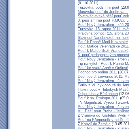
(01.10.2011)
Turzovka: podzimní pouť
(28.0
Moravská pouť do Jeníkova – j
Svatováclavská pěší pouť Vel
8. pěší smírná pouť P.MUDr. 
Pouť Nový Jeruzalém - září 2
Turzovka, 15. srpna 2011, sv
Královna pomoci (15. srpna 2
Slavnost Nanebevzetí na Tur
Pouť k Panně Marii Klokotské
Pouť Matice Velehradské 2011
Pouť k Matce Boží Vranovské
3. pouť pedagogických praco
Pouť Nový Jeruzalém - srpen 
Tip na výlet - Pouť k Panně M
Pouť ke svaté Anně v Onšově
Pochod pro rodinu 2011
(20.07
Dechtice 3. července 2011: Ma
Pouť Nový Jeruzalém - červen
Fotky z VI. cyklopoutě do Jen
Hlavní pouť v Hubokých Mašův
Odpoledne v Břežanech
(12.06
Pouť k sv. Prokopu 2011
(05.0
TV Magnificat: Výročí Turzov
Pouť Nový Jeruzalém - červen
VII. Pěší pouť Praha - Jeníkov 
Z Vranova do Kostelmí Vydří -
Pouť na Křemešník v neděli 2
Z Kobylí do Žarošic
(13.05.201
Pouť Nový Jeruzalém - květen