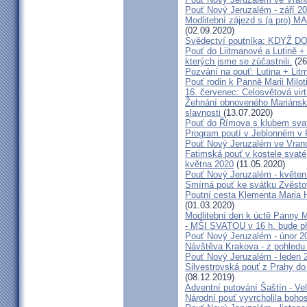
Pouť Nový Jeruzalém - září 2
Modlitební zájezd s (a pro
(02.09.2020)
Svědectví poutníka: KDYŽ 
Pouť do Liitmanové a Lutině + 
kterých jsme se zúčastnili.
(26
Pozvání na pouť: Lutina + Lit
Pouť rodin k Panně Marii Milot
16. červenec: Celosvětová virt
Žehnání obnoveného Mariánské
slavnosti
(13.07.2020)
Pouť do Římova s klubem sva
Program poutí v Jeblonném v 
Pouť Nový Jeruzalém ve Vran
Fatimská pouť v kostele svaté 
května 2020
(11.05.2020)
Pouť Nový Jeruzalém - květen
Smírná pouť ke svátku Zvěsto
Poutní cesta Klementa Maria 
(01.03.2020)
Modlitební den k úctě Panny M
- MŠI SVATOU v 16 h. bude p
Pouť Nový Jeruzalém - únor 2
Návštěva Krakova - z pohledu
Pouť Nový Jeruzalém - leden 
Silvestrovská pouť z Prahy do
(08.12.2019)
Adventní putování Šaštín - Ve
Národní pouť vyvrcholila boho