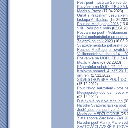
Pěší pouť mužů ze Senice do 
Pozvánka na MODLITBU ZA MÍ
Meals v Praze
(17.04.2023)
Ornát s Pražským Jezulátkem 
biskupa A. Baslera
(15.04.202
Pouť do Medjugorje 2023
(13.0
VIII. Pěší pouť rodin
(02.04.20
Pozvání na pouť - Velikonoční 
Noční eucharistické procesí n
Železný poutník 2023
(16.03.2
Svatoklementská pekařská po
Pouť do Medžugorje - svátek Bo
Velikonocích ve dnech 14. - 20
Pozvánka na MODLITBU ZA MÍ
Meals v Brně
(07.02.2023)
Připomínka sobotní (21. 1.) po
Královna pomoci, 4. září 2011:
smíření
(17.12.2022)
SILVESTROVSKÁ POUŤ DO ME
(15.12.2022)
Pouť Nový Jeruzalém - prosin
Medjugorský duchovní večer v 
(02.12.2022)
Dušičková pouť ve Mcelích
(03
Národní Svatováclavská pouť 
Ještě jsou poslední volná míst
Meals do MEDŽUGORJE
(25.
Zlatá sobota Žarošice - Září 2
Národní pouť Panny Marie sed
SVATOVÁCLAVSKÉ PUTOVÁN