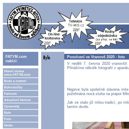
FATYM.com
Posvícení ve Vranově 2020 - foto
nabízí:
V neděli 7. června 2020 vranovští 
Přinášíme několik fotografií z aparát
Hlavní strana
www.FATYM.com
Bude a zveme!
Bohoslužby
Nejprve byla společně slavena mše
požehnána nová stuha na prapor Měst
Farnosti
Adoptivní farnost
Jak se stalo již milou tradicí, po m
Zpravodaj
farním dvoře.
Bylo
Foto
Hesla