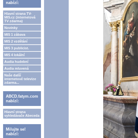
nabízí:
Hlavní strana TV-
MIS.cz (internetová
TV zdarma)
Novinky
MIS 1 zábava
MIS 2 vzdělání
MIS 3 publicist.
MIS 4 lokální
Audia hudební
Audia mluvená
Naše další
internetové televize
zdarma...
ABCD.fatym.com
nabízí:
Hlavní strana
vyhledávače Abeceda
Milujte se!
nabízí: