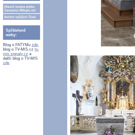
Hlavní strana webu
časopisu Milujte se!
Archiv vyšlých čísel
Spřátelené
weby:
Blog o FATYMu
zde
,
blog o TV-MIS.cz
tv-
mis.signaly.cz
a
další blog o TV-MIS
zde
.