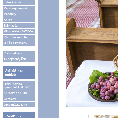
Lidové misie
Mapa zajímavostí
Marianky
Knihy
Zajímavé...
Mimo oblast FATYMu
Výzdoba kostelů
O nás a kontakty
Personalizace
15 nejčtenějších
AMIMS.net
nabízí:
Hlavní strana
apoštolát A.M.I.M.S.
Knihovna on-line
Comicsy
Objednávky knih
TV-MIS.cz