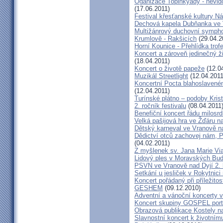
Oganizace Topinkyády - nevi
(17.06.2011)
Festival křesťanské kultury N
Dechová kapela Dubňanka ve 
Multižánrový duchovní sympho
Krumlově - Rakšicích
(29.04.2
Horní Kounice - Přehlídka trofe
Koncert a zároveň jedinečný ž
(18.04.2011)
Koncert o životě papeže
(12.0
Muzikál Streetlight
(12.04.2011
Koncertní Pocta blahoslaveném
(12.04.2011)
Turínské plátno – podoby Kris
2. ročník festivalu
(08.04.2011
Benefiční koncert řádu milosrd
Velká pašijová hra ve Žďáru 
Dětský karneval ve Vranově n
Dědictví otců zachovej nám, 
(04.02.2011)
Z myšlenek sv. Jana Marie Vi
Lidový ples v Moravských Bud
PSVN ve Vranově nad Dyjí 2. 
Setkání u jesliček v Rokytnic
Koncert pořádaný při příležito
GESHEM
(09.12.2010)
Adventní a vánoční koncerty v 
Koncert skupiny GOSPEL port
Obrazová publikace Kostely n
Slavnostní koncert k životním