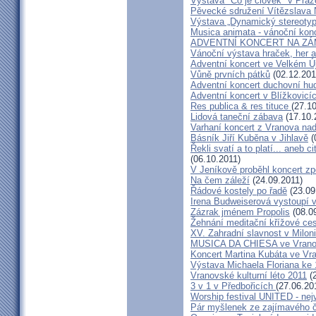
Výstava "Co je člověk" v Praz
Pěvecké sdružení Vítězslava
Výstava „Dynamický stereotyp
Musica animata - vánoční kon
ADVENTNÍ KONCERT NA ZÁ
Vánoční výstava hraček, her 
Adventní koncert ve Velkém Ú
Vůně prvních pátků
(02.12.201
Adventní koncert duchovní h
Adventní koncert v Blížkovicí
Res publica & res tituce
(27.1
Lidová taneční zábava
(17.10.
Varhaní koncert z Vranova nad 
Básník Jiří Kuběna v Jihlavě
(
Řekli svatí a to platí... aneb c
(06.10.2011)
V Jeníkově proběhl koncert z
Na čem záleží
(24.09.2011)
Řádové kostely po řadě
(23.09
Irena Budweiserová vystoupí 
Zázrak jménem Propolis
(08.0
Žehnání meditační křížové ce
XV. Zahradní slavnost v Milon
MUSICA DA CHIESA ve Vranov
Koncert Martina Kubáta ve Vr
Výstava Michaela Floriana ke 
Vranovské kulturní léto 2011
(2
3 v 1 v Předbořicích
(27.06.20
Worship festival UNITED - nejv
Pár myšlenek ze zajímavého č