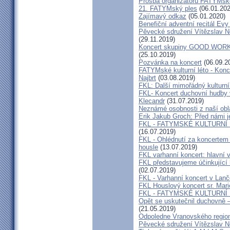
Prosba organizátorů FATYMsk
21. FATYMský ples
(06.01.202
Zajímavý odkaz
(05.01.2020)
Benefiční adventní recitál Ev
Pěvecké sdružení Vítězslav N
(29.11.2019)
Koncert skupiny GOOD WORK 
(25.10.2019)
Pozvánka na koncert
(06.09.2
FATYMské kulturní léto - Konce
Najbrt
(03.08.2019)
FKL: Další mimořádný kulturní
FKL- Koncert duchovní hudby v
Klecandr
(31.07.2019)
Neznámé osobnosti z naší obla
Erik Jakub Groch: Před námi j
FKL - FATYMSKÉ KULTURNÍ L
(16.07.2019)
FKL - Ohlédnutí za koncertem 
housle
(13.07.2019)
FKL varhanní koncert: hlavní 
FKL představujeme účinkující
(02.07.2019)
FKL - Varhanní koncert v Lan
FKL Houslový koncert sr. Mar
FKL - FATYMSKÉ KULTURNÍ
Opět se uskutečnil duchovně –
(21.05.2019)
Odpoledne Vranovského regio
Pěvecké sdružení Vítězslav 