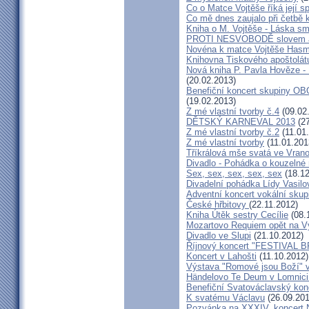
Co o Matce Vojtěše říká její s
Co mě dnes zaujalo při četbě 
Kniha o M. Vojtěše - Láska sm
PROTI NESVOBODĚ slovem 
Novéna k matce Vojtěše Has
Knihovna Tiskového apoštolát
Nová kniha P. Pavla Hověze - 
(20.02.2013)
Benefiční koncert skupiny OB
(19.02.2013)
Z mé vlastní tvorby č.4
(09.02
DĚTSKÝ KARNEVAL 2013
(27
Z mé vlastní tvorby č.2
(11.01
Z mé vlastní tvorby
(11.01.201
Tříkrálová mše svatá ve Vra
Divadlo - Pohádka o kouzelné 
Sex, sex, sex, sex, sex
(18.12
Divadelní pohádka Lídy Vasilo
Adventní koncert vokální skup
České hřbitovy
(22.11.2012)
Kniha Útěk sestry Cecílie
(08.
Mozartovo Requiem opět na V
Divadlo ve Slupi
(21.10.2012)
Říjnový koncert "FESTIVAL B
Koncert v Lahošti
(11.10.2012)
Výstava "Romové jsou Boží" 
Händelovo Te Deum v Lomnici 
Benefiční Svatováclavský kon
K svatému Václavu
(26.09.201
Pozvánka na XXXIV. koncert 