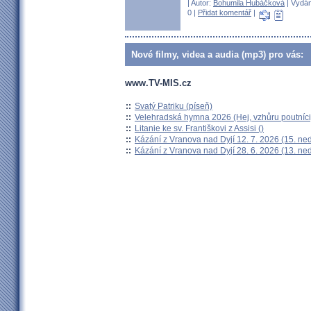
| Autor:
Bohumila Hubáčková
| Vydán
0 |
Přidat komentář
|
Nové filmy, videa a audia (mp3) pro vás:
www.TV-MIS.cz
::
Svatý Patriku (píseň)
::
Velehradská hymna 2026 (Hej, vzhůru poutníci
::
Litanie ke sv. Františkovi z Assisi ()
::
Kázání z Vranova nad Dyjí 12. 7. 2026 (15. ne
::
Kázání z Vranova nad Dyjí 28. 6. 2026 (13. ne