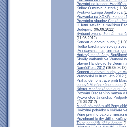
Pozvání na koncert Hradišťan
Kniha: O mravní čistotě
(11.09
Výstava Europa Jagellonica
(1
Pozvánka na XXXIV. koncert 
Pozvánka skupiny České křes
II. letní setkání s malířkou B
Budějovic
(06.09.2012)
Svěcení zvonu, žehnání hasičs
(11.08.2012)
Koncert duchovní hudby
(11.0
Hudba baroka pro sólový zpěv
„Ani darwinismus, ani intelligen
Harfový recitál Jany Bouškov
Skvělý varhaník ve Vranově n
Slavné Handelovo Te Deum na
Náměšťfest 2012
(16.06.2012)
Koncert duchovní hudby ve Vr
Vranovské kulturní léto 2012
(
Praha: demonstrace proti Mari
obnově Mariánského sloupu
(1
Návrat Mariánského sloupu n
Pozvání Diecézního muzea v
Výzva otce Jindřicha: Podpoř
(26.03.2012)
Mladá návrhářka učí ženy oblé
Hvězdné pohádky v klášeře ve 
Vůně prvního pátku v měsíci ú
Požehnání knihy Jiřího Kolčav
To nejcennější přišlo časem
(1