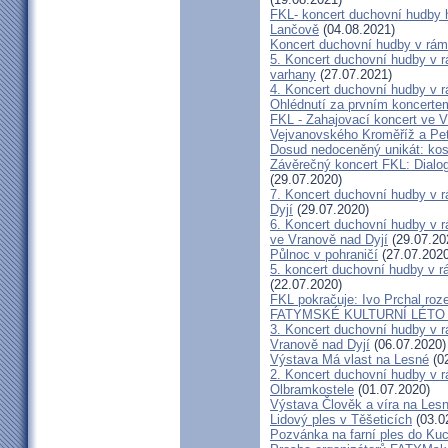
FKL- koncert duchovní hudby 
Lančově
(04.08.2021)
Koncert duchovní hudby v rám
5. Koncert duchovní hudby v r
varhany
(27.07.2021)
4. Koncert duchovní hudby v r
Ohlédnutí za prvním koncerte
FKL - Zahajovací koncert ve V
Vejvanovského Kroměříž a Pe
Dosud nedoceněný unikát: kos
Závěrečný koncert FKL: Dialog
(29.07.2020)
7. Koncert duchovní hudby v 
Dyjí
(29.07.2020)
6. Koncert duchovní hudby v 
ve Vranově nad Dyjí
(29.07.20
Půlnoc v pohraničí
(27.07.2020
5. koncert duchovní hudby v 
(22.07.2020)
FKL pokračuje: Ivo Prchal roz
FATYMSKÉ KULTURNÍ LÉTO 20
3. Koncert duchovní hudby v 
Vranově nad Dyjí
(06.07.2020)
Výstava Má vlast na Lesné
(02
2. Koncert duchovní hudby v 
Olbramkostele
(01.07.2020)
Výstava Člověk a víra na Les
Lidový ples v Těšeticích
(03.0
Pozvánka na farní ples do Ku