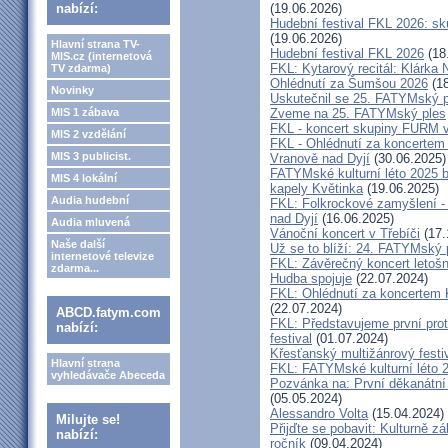
nabízí:
(19.06.2026)
Hudební festival FKL 2026: s
(19.06.2026)
Hlavní strana TV-
Hudební festival FKL 2026
(18
MIS.cz (internetová
FKL: Kytarový recitál: Klárk
TV zdarma)
Ohlédnutí za Šumšou 2026
(18
Novinky
Uskutečnil se 25. FATYMský p
MIS 1 zábava
Zveme na 25. FATYMský ples
FKL - koncert skupiny FURM v
MIS 2 vzdělání
FKL - Ohlédnutí za koncertem
MIS 3 publicist.
Vranově nad Dyjí
(30.06.2025)
FATYMské kulturní léto 2025 
MIS 4 lokální
kapely Květinka
(19.06.2025)
Audia hudební
FKL: Folkrockové zamyšlení - 
nad Dyjí
(16.06.2025)
Audia mluvená
Vánoční koncert v Třebíči
(17.
Naše další
Už se to blíží: 24. FATYMský
internetové televize
FKL: Závěrečný koncert letošn
zdarma...
Hudba spojuje
(22.07.2024)
FKL: Ohlédnutí za koncertem 
(22.07.2024)
ABCD.fatym.com
FKL: Představujeme první prot
nabízí:
festival
(01.07.2024)
Křesťanský multižánrový fes
Hlavní strana
FKL: FATYMské kulturní léto 2
vyhledávače Abeceda
Pozvánka na: První děkanátní
(05.05.2024)
Alessandro Volta
(15.04.2024)
Milujte se!
Přijďte se pobavit: Kulturně z
nabízí:
ročník
(09.04.2024)