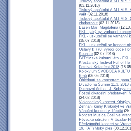
Tiskový apoštolát A.M.I.M.S.:
(03.11.2018)
Tiskový apoštolát A.M.I.M.S. 
vařit
(02.11.2018)
Tiskový apoštolát A.M.I.M.S
zbohatnout
(02.11.2018)
Báseň Maří Magdaléna
(12.10
FKL - jaký byl varhanní konce
FKL - uskutečnil se varhanní 
(15.07.2018)
FKL - uskutečnil se koncert 
Oslavy k 770. výročí obce Hor
Kounice
(02.07.2018)
FATYMské kulturní léto - FKL 
Křesťanský festival Full of lif
Festival Kefasfest 2018
(15.05
Kolokvium SVOBODA KULTU
Brně
(06.05.2018)
Ohlédnutí za koncertem pana 
Divadlo na Šumné 11.3. 2018 
Duchovní četba - J. Schryvers
Postní divadelní představení 
(24.02.2018)
Violoncellový koncert Kristýn
Žehnání knihy Krokodýl ve Vr
Vánoční koncert v Třebíči
(25.
Koncert Musica Coeli ve Vran
Pěvecké sdružení Vítězslav 
Předvánoční koncert ve Vrano
19. FATYMský ples
(08.12.201