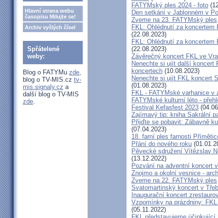
FATYMský ples 2024 - foto
(12
Hlavní strana webu
Den setkání v Jablonném v Po
časopisu Milujte se!
Zveme na 23. FATYMský ples
FKL: Ohlédnutí za koncertem
Archiv vyšlých čísel
(22.08.2023)
FKL: Ohlédnutí za koncertem 
Spřátelené
(22.08.2023)
weby:
Závěrečný koncert FKL ve Vr
Nenechte si ujít další koncert 
koncertech
(10.08.2023)
Blog o FATYMu
zde
,
Nenechte si ujít FKL koncert 
blog o TV-MIS.cz
tv-
(01.08.2023)
mis.signaly.cz
a
FKL - FATYMské varhanice v ak
další blog o TV-MIS
FATYMské kulturní léto - přeh
zde
.
Festival Kefasfest 2023
(04.06
Zajímavý tip: kniha Sakrální 
Přijďte se pobavit: Zábavně ku
(07.04.2023)
18. farní ples farnosti Přímětic
Přání do nového roku
(01.01.2
Pěvecké sdružení Vítězslav N
(13.12.2022)
Pozvání na adventní koncert 
Znojmo a okolní vesnice - ar
Zveme na 22. FATYMský ples
Svatomartinský koncert v Třeb
Inaugurační koncert zrestauro
Vzpomínky na prázdniny: FKL 
(05.11.2022)
FKL představujeme účinkující 