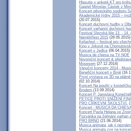
Hlasujte v anketě KT pro knihu
Gagriel Miroslav Částek v Miro
Koncert pěveckého souboru So
Akademické týdny 2015 – možn
(20.07.2015)
Koncert duchovní hudby v Olb
Koncert varhanní duchovní hu
Festival Slezská lilie 13. - 14
Náměšťfest 2015
(28.05.2015)
Kefasfest – festival pro všec
Kino v Jirkově na Chomutovsku 
Koncert v Jedlce
(06.04.2015)
Musica de chiesa na TV NOE
Novoroční koncert & předsta
Mosesem
(27.12.2014)
Vánoční koncerty 2014 - Musi
Benefiční koncert v Brně
(16.1
První výstava ve 3D na plátně
(02.10.2014)
Koncert Na poušti v kostelíč
Brodem
(13.09.2014)
Koncert P. Jaroslava Konečn
PETICE PROTI SNÍŽENÍ F
PRO CÍRKEVNÍ ŠKOLSTVÍ.
(
Koncert - MUSICA DA CHIES
Koncert Pavla Helana ve Zno
Pozvánka na žehnání varhan a
PRO BRNO
(21.06.2014)
Musica animata, jak ji neznám
Musica animata zve na koncer