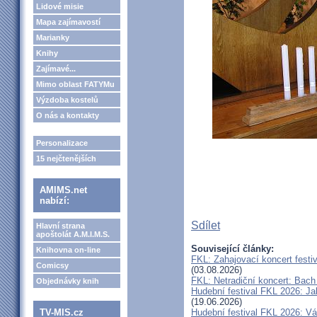
Lidové misie
Mapa zajímavostí
Marianky
Knihy
Zajímavé...
Mimo oblast FATYMu
Výzdoba kostelů
O nás a kontakty
Personalizace
15 nejčtenějších
AMIMS.net
nabízí:
Sdílet
Hlavní strana
apoštolát A.M.I.M.S.
Související články:
Knihovna on-line
FKL: Zahajovací koncert festi
Comicsy
(03.08.2026)
FKL: Netradiční koncert: Bach
Objednávky knih
Hudební festival FKL 2026: Ja
(19.06.2026)
TV-MIS.cz
Hudební festival FKL 2026: Vá