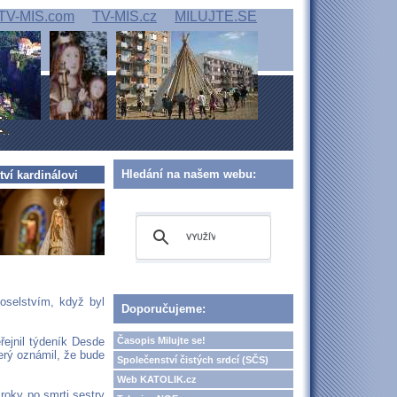
TV-MIS.com
TV-MIS.cz
MILUJTE.SE
Hledání na našem webu:
tví kardinálovi
poselstvím, když byl
Doporučujeme:
Časopis Milujte se!
eřejnil týdeník Desde
terý oznámil, že bude
Společenství čistých srdcí (SČS)
Web KATOLIK.cz
 roky po smrti sestry