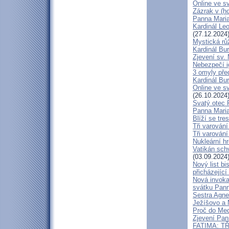
Online ve s
Zázrak v (h
Panna Maria
Kardinál Le
(27.12.2024
Mystická růž
Kardinál Bu
Zjevení sv.
Nebezpečí i
3 omyly pře
Kardinál Bur
Online ve sv
(26.10.2024
Svatý otec P
Panna Maria
Blíží se tr
Tři varování
Tři varování
Nukleární h
Vatikán schv
(03.09.2024
Nový list bi
přicházející
Nová invoka
svátku Pan
Sestra Agne
Ježíšovo a M
Proč do Med
Zjevení Pan
FATIMA: T