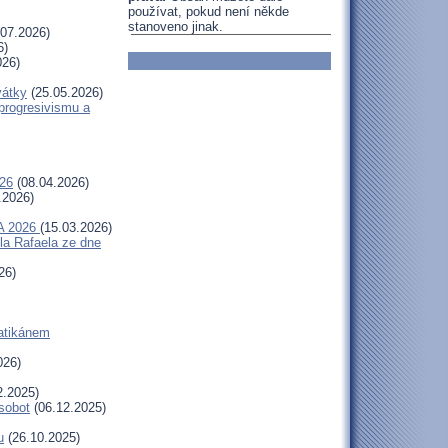
používat, pokud není někde
stanoveno jinak.
07.2026)
6)
026)
vátky
(25.05.2026)
progresivismu a
26
(08.04.2026)
.2026)
A 2026
(15.03.2026)
la Rafaela ze dne
26)
Vatikánem
026)
2.2025)
 sobot
(06.12.2025)
u
(26.10.2025)