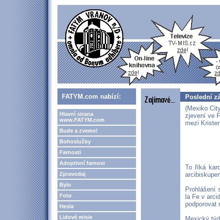
FATYM.com nabízí:
Poslední zá
(Mexiko City
Hlavní strana
zjevení ve 
www.FATYM.com
mezi Kriste
Bude a zveme!
Bohoslužby
Farnosti
Adoptivní farnost
To říká kar
Zpravodaj
arcibiskupem
Bylo
Prohlášení s
Foto
la Fe v arci
podporovat 
Hesla
Lidové misie
Mexický týde