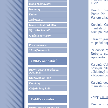
Lucie.
Mapa zajímavostí
Marianky
Dne 16. úno
Padre Pio. 
Knihy
Pánem a krá
Zajímavé...
Kardinál Ca
Mimo oblast FATYMu
manželství a
Výzdoba kostelů
biskupa, pr
O nás a kontakty
"Jelikož jse
mi přišel do
Personalizace
"V dopise b
15 nejčtenějších
Nebojte se
oponenty, p
AMIMS.net nabízí:
Kardinál Caf
nosným pil
Hlavní strana apoštolát
základový s
A.M.I.M.S.
klíčovém bo
Knihovna on-line
Kardinál do
Comicsy
manželství 
Objednávky knih
Zdroj:
CAT
TV-MIS.cz nabízí:
Převzato z
Hlavní strana TV-MIS.cz