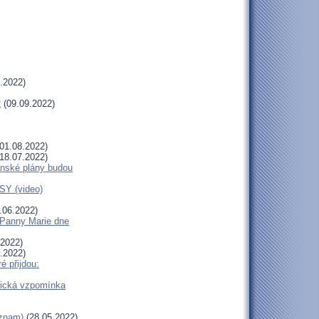
.2022)
2
(09.09.2022)
01.08.2022)
18.07.2022)
anské plány budou
Y (video)
.06.2022)
Panny Marie dne
.2022)
.2022)
é přijdou:
olická vzpomínka
áznam)
(28.05.2022)