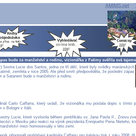
AMIMS.net
pas bude za manželství a rodinu, vizionářka z Fatimy svěřila svá tajems
) Sestra Lucie dos Santos, jedna ze tří dětí, které byly svědky mariánských
Fatimě, zemřela v roce 2005. Ale před smrtí předpověděla, že poslední zápas
m a Satanem bude o manželství a rodinu.
dinál Carlo Caffarra, který uvádí, že vizionářka mu poslala dopis s tímto 
 v Bologni v Itálii.
estry Lucie, které vyslovila během pontifikátu sv. Jana Pavla II., Znovu zv
diecézi v Mexiku jako reakci na výrok prezidenta Enriqiueho Pena Nieteho, k
manželství mezi homosexuály v této zemi.
ník připomněl prohlášení kardinála Caffarru pro italskou tisk z roku 2008, tři