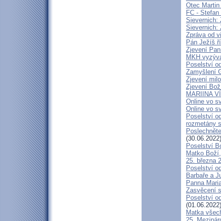
Otec Martin
FC - Stefan 
Sievernich: 
Sievernich:
Zpráva od v
Pán Ježíš ř
Zjevení Pan
MKH vyzývá 
Poselství o
Zamyšlení G
Zjevení mil
Zjevení Bož
MARIINA VÍ
Online vo sv
Online vo sv
Poselství o
rozmetány s
Poslechnět
(30.06.2022
Poselství B
Matko Boží
25. března 
Poselství o
Barbaře a J
Panna Maria
Zasvěcení s
Poselství o
(01.06.2022
Matka všech
25. Mezinár