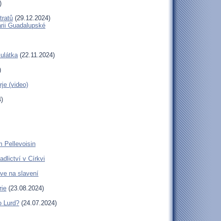
)
tratů
(29.12.2024)
arii Guadalupské
ulátka
(22.11.2024)
)
je (video)
)
m Pellevoisin
dlictví v Církvi
zve na slavení
rie
(23.08.2024)
o Lurd?
(24.07.2024)