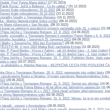
 Dudok: Proč Panna Maria pláče?
(17.01.2023)
Patrik Kovac: Ježíš o Bidenovi - Co by udělal ?
(31.12.2022)
Zjevení Krále milosrdenství 25.11.2022
(26.12.2022)
 Zjevení Krále milosrdenství 25.10.2022
(23.11.2022)
izionářky Giselly z Trevignano Romano:
(14.11.2022)
íká - Mariino Neposkvrněné Srdce zvítězí
(08.10.2022)
ny Marie růžencové v San Nicolás,
(08.10.2022)
konat na veřejných posvátných místech večeřadla vždy 25. v měsíci
(21.09
d Pána Ježíše z Trevignano Romano, 13. 9. 2022:
(14.09.2022)
iselly, vizionářky z Trevignano Romano k poselství Panny Marie z 6. 9. 202
ostivého Jezulátka – Sievernich 25. července 2022
(04.09.2022)
í Matky v Sievernichu: Mše bez Eucharistie?
(28.08.2022)
TĚZSTVÍ 46: V roce 1920 Matka Boží zachránila Evropu
(11.08.2022)
ete: P. Pavol Benko - Výzva z Fatimy - jak žít dnešní časy - 2. část (video)
(
ete: P. Pavol Benko - Výzva z Fatimy - jak žít dnešní časy - 1. část (video)
(
d Pána Ježíše z Trevignano Romano, 15. 7. 2022: Politikům říkám: Vaše sat
polu s vámi
(16.07.2022)
e si přednášku o. Matúša Marcina – BEZPEČNÁ CESTA PRO POSLEDNÍ ČAS
)
oha Otce z Trevignano Romano, 28. 6. 2022: neignorujte toto volání lásky
(29
, zasvěcujeme Rusko a Ukrajinu: Význam zasvěcení Neposkvrněnému Srdci 
2022
(29.06.2022)
d Pána Ježíše z Trevignano Romano, 11. 6. 2022: Temná noc přichází
(14.06
ustyně se zjevila Panna Maria o 40 let dříve než fatimským pastevcům
(11.06
 z Trevignano Romano již v r. 2017: Silná zbraň ochrany před nemocemi, kter
e jejímu Neposkvrněnému srdci
(02.06.2022)
d Pána Ježíše z Trevignano Romano, 31. 5. 2022: řeknou, že je to jen symb
)
 národů - zjevení v Amsterdamu
(28.05.2022)
odní modlitební den k úctě Matky všech národů, Amsterodam 28. 5. 2022 (z