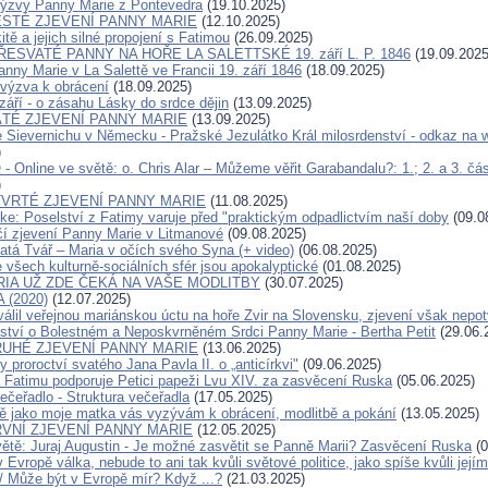
výzvy Panny Marie z Pontevedra
(19.10.2025)
ESTÉ ZJEVENÍ PANNY MARIE
(12.10.2025)
itě a jejich silné propojení s Fatimou
(26.09.2025)
ŘESVATÉ PANNY NA HOŘE LA SALETTSKÉ 19. září L. P. 1846
(19.09.2025
nny Marie v La Salettě ve Francii 19. září 1846
(18.09.2025)
 výzva k obrácení
(18.09.2025)
září - o zásahu Lásky do srdce dějin
(13.09.2025)
ÁTÉ ZJEVENÍ PANNY MARIE
(13.09.2025)
e Sievernichu v Německu - Pražské Jezulátko Král milosrdenství - odkaz na 
)
Online ve světě: o. Chris Alar – Můžeme věřit Garabandalu?: 1.; 2. a 3. čás
)
TVRTÉ ZJEVENÍ PANNY MARIE
(11.08.2025)
rke: Poselství z Fatimy varuje před "praktickým odpadlictvím naší doby
(09.0
čí zjevení Panny Marie v Litmanové
(09.08.2025)
atá Tvář – Maria v očích svého Syna (+ video)
(06.08.2025)
e všech kulturně-sociálních sfér jsou apokalyptické
(01.08.2025)
IA UŽ ZDE ČEKÁ NA VAŠE MODLITBY
(30.07.2025)
 (2020)
(12.07.2025)
álil veřejnou mariánskou úctu na hoře Zvir na Slovensku, zjevení však nepotv
elství o Bolestném a Neposkvrněném Srdci Panny Marie - Bertha Petit
(29.06.
RUHÉ ZJEVENÍ PANNY MARIE
(13.06.2025)
proroctví svatého Jana Pavla II. o „anticírkvi"
(09.06.2025)
 Fatimu podporuje Petici papeži Lvu XIV. za zasvěcení Ruska
(05.06.2025)
ečeřadlo - Struktura večeřadla
(17.05.2025)
ně jako moje matka vás vyzývám k obrácení, modlitbě a pokání
(13.05.2025)
RVNÍ ZJEVENÍ PANNY MARIE
(12.05.2025)
větě: Juraj Augustin - Je možné zasvětit se Panně Marii? Zasvěcení Ruska
(0
v Evropě válka, nebude to ani tak kvůli světové politice, jako spíše kvůli jej
 / Může být v Evropě mír? Když ...?
(21.03.2025)