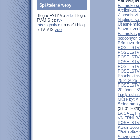
Související
Spřátelené weby:
Fatimské so
Arcibskup. 
Z poselství
Blog o FATYMu
zde
, blog o
Naplňuje se
TV-MIS.cz
tv-
Úžasné milo
mis.signaly.cz
a další blog
Slovo z vnu
o TV-MIS
zde
.
Fatimská zj
podobných d
Přímluva N
POSELSTVÍ
POSELSTVÍ
POSELSTVÍ
POSELSTVÍ
POSELSTVÍ
POSELSTVÍ
Poselství s
25.2. 2026. 
POSELSTVÍ
20. únor -
Lurdy odhalu
Může být v 
Srdce matky
(31.01.2026
LA SALETT
VNITŘNÍ RÁ
POSELSTVÍ
Kardinálové
Třetí světo
Slovo pro n