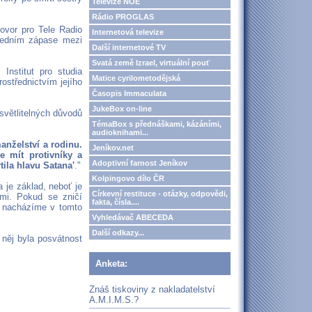
Televize NOE
Rádio PROGLAS
hovor pro Tele Radio
Internetová televize
sledním zápase mezi
Další internetové TV
Svatá země Izrael, virtuální pouť
 Institut pro studia
Matice cyrilometodějská
rostřednictvím jejího
Časopis Immaculata
JukeBox on-line
ysvětlitelných důvodů
TémaBox s přednáškami, kázáními,
audioknihami...
nželství a rodinu.
Jeníkov.net
e mít protivníky a
Adoptivní farnost Jeníkov
ila hlavu Satana'
."
Kolpingovo dílo ČR
a je základ, neboť je
Církevní restituce - otázky, odpovědi,
mi. Pokud se zničí
fakta, čísla....
e nacházíme v tomto
Vyhledávač ABECEDA
Další odkazy...
 něj byla posvátnost
Anketa:
Znáš tiskoviny z nakladatelství
A.M.I.M.S.?