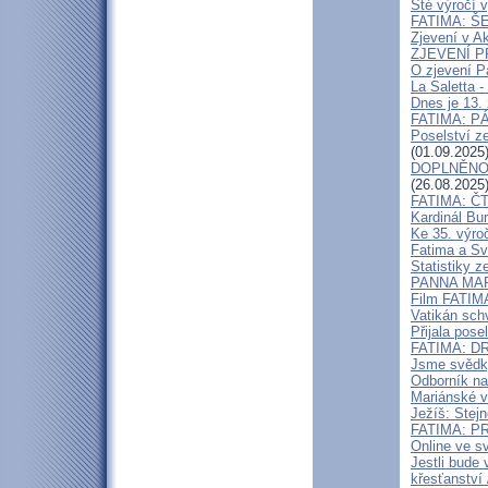
Sté výročí 
FATIMA: Š
Zjevení v Ak
ZJEVENÍ P
O zjevení Pa
La Saletta -
Dnes je 13. 
FATIMA: P
Poselství z
(01.09.2025
DOPLNĚNO - 
(26.08.2025
FATIMA: Č
Kardinál Bu
Ke 35. výro
Fatima a Sv
Statistiky z
PANNA MAR
Film FATIMA
Vatikán schv
Přijala pos
FATIMA: D
Jsme svědky 
Odborník na
Mariánské v
Ježíš: Stej
FATIMA: P
Online ve s
Jestli bude 
křesťanství