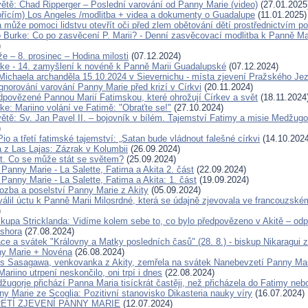
větě: Chad Ripperger – Poslední varování od Panny Marie (video)
(27.01.2025
ořícím) Los Angeles /modlitba + videa a dokumenty o Guadalupe
(11.01.2025)
 může pomoci lidstvu otevřít oči před zlem obětování dětí prostřednictvím po
o Burke: Co po zasvěcení P. Marii? - Denní zasvěcovací modlitba k Panně M
)
e – 8. prosinec – Hodina milosti
(07.12.2024)
rke - 14. zamyšlení k novéně k Panně Marii Guadalupské
(07.12.2024)
 Michaela archanděla 15.10.2024 v Sievernichu - místa zjevení Pražského Jez
gnorování varování Panny Marie před krizí v Církvi
(20.11.2024)
dpovězené Pannou Marií Fatimskou, které ohrožují Církev a svět
(18.11.2024
ke: Mariino volání ve Fatimě: "Obraťte se!"
(27.10.2024)
ětě: Sv. Jan Pavel II. – bojovník v bílém. Tajemství Fatimy a misie Medžugor
)
io a třetí fatimské tajemství: „Satan bude vládnout falešné církvi
(14.10.2024
 z Las Lajas: Zázrak v Kolumbii
(26.09.2024)
est. Co se může stát se světem?
(25.09.2024)
 Panny Marie - La Salette, Fatima a Akita 2. část
(22.09.2024)
 Panny Marie - La Salette, Fatima a Akita: 1. část
(19.09.2024)
rozba a poselství Panny Marie z Akity
(05.09.2024)
álil úctu k Panně Marii Milosrdné, která se údajně zjevovala ve francouzské
)
skupa Stricklanda: Vidíme kolem sebe to, co bylo předpovězeno v Akitě – odpa
 shora
(27.08.2024)
ce a svátek "Královny a Matky posledních časů" (28. 8.) - biskup Nikaragui 
ny Marie + Novéna
(26.08.2024)
s Sasagawa, venkovanka z Akity, zemřela na svátek Nanebevzetí Panny Ma
ariino utrpení neskončilo, oni trpí i dnes
(22.08.2024)
žugorje přichází Panna Maria tisíckrát častěji, než přicházela do Fatimy neb
ny Marie ze Scoglia: Pozitivní stanovisko Dikasteria nauky víry
(16.07.2024)
ŘETÍ ZJEVENÍ PANNY MARIE
(12.07.2024)