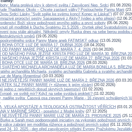
 články:
boty: Maria prolévá slzy k obmytí světa / Zasvěcení Nep. Srdci
(01.08.2026)
Jude Thaddeus Okolo – Chcete zastavit války? Poslouchejte Pannu Marii
(23.
 Dvou Srdcí Lásky "Svět spěje ke svému konci! Konec je Láska!")
(07.07.202
 mrazivé proroctví sestry Sasagawové z Akity? (video a jeho přepis)
(12.06.2
srdenství Boží skrze pobožnosti prvního pátku a první soboty
(05.06.2026)
knutí při modlitbě k Duchu Svatému 21.5.2026 - čtvrtek před Svatodušními s
evení jsou stále aktuální. Někdejší omyly Ruska dnes na sebe berou podobu 
estruktivních směrů
(19.05.2026)
eposkvrněného srdce Panny Marie aneb FATIMSKÝ odkaz
(13.05.2026)
 BOHA OTCE LUZ DE MARÍA 17. DUBNA 2026
(18.04.2026)
 OD PANNY MARIE PRO LUZ DE MARÍA 7. 4. 2026
(10.04.2026)
 OD NAŠEHO PÁNA JEŽÍŠE KRISTA PRO LUZ DE MARÍA 30. BŘEZNA 20
 NAŠEHO PÁNA JEŽÍŠE KRISTA LUZ DE MARÍA 27. BŘEZNA 2026
(31.03
 BOHA OTCE LUZ DE MARÍA 18. BŘEZNA 2026
(28.03.2026)
 SVATÉHO MICHAELA ARCHANDĚLA LUZ DE MARÍA BONILLA 5. BŘEZN
vatého archanděla Michaela, svatého archanděla Gabriela a svatého archandě
Luz de Maria (Argentina)
(10.03.2026)
 NEJSVĚTĚJŠÍ PANNY MARIE LUZ DE MARÍA 2. BŘEZNA 2026
(03.03.20
 SVÁTEK SLZ PANNY MARIE (+ růženec k jejím slzám)
(20.02.2026)
jí jedno z největších dosud skrytých tajemství!
(11.02.2026)
Evropě, ve světě mír? Když na sebe svolává prokletí?
(11.02.2026)
, naděje světa: Časová osa zjevení Panny Marie - 16 zjevení schválených 
)
A, VELKÁ APOSTÁZE A TEOLOGICKÁ OSTRAŽITOST VĚŘÍCÍCH
(03.01.2
NA V MARIINĚ SRDCI - poselství z Modré knihy
(27.12.2025)
 NEJSVĚTĚJŠÍ PANNY MARIE LUZ DE MARÍA 23. PROSINCE 2025
(25.1
 Burke a Sarah mezi podporovateli iniciativy na vykonání pobožností prvních
vé válce zabrání jen modlitba růžence a pobožnost prvních sobot
(01.11.2025)
árod 24. 10. 2025 - den před zasvěcením střední Evropy Pražskému Jezulátk