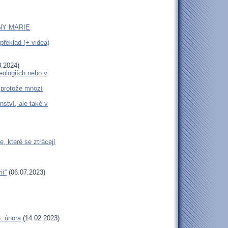
NY MARIE
překlad (+ videa)
.2024)
eologiích nebo v
, protože mnozí
ství, ale také v
, které se ztrácejí
ií“
(06.07.2023)
. února
(14.02.2023)