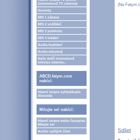
(internetová TV zdarma)
(Na Fatym.c
Novinky
MIS 1 zábava
MIS 2 vzdělání
MIS 3 publicist.
MIS 4 lokální
Audia hudební
Audia mluvená
Naše další internetové
televize zdarma...
ABCD.fatym.com
nabízí:
Hlavní strana vyhledávače
Abeceda
Milujte se! nabízí:
Hlavní strana webu časopisu
Milujte se!
Sdílet
Archiv vyšlých čísel