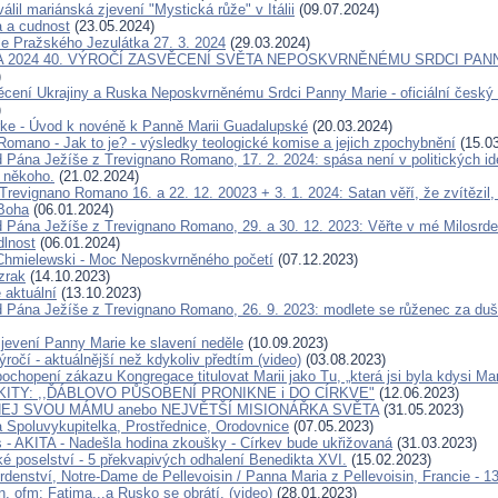
álil mariánská zjevení "Mystická růže" v Itálii
(09.07.2024)
 a cudnost
(23.05.2024)
le Pražského Jezulátka 27. 3. 2024
(29.03.2024)
A 2024 40. VÝROČÍ ZASVĚCENÍ SVĚTA NEPOSKVRNĚNÉMU SRDCI PAN
)
ěcení Ukrajiny a Ruska Neposkvrněnému Srdci Panny Marie - oficiální český 
)
rke - Úvod k novéně k Panně Marii Guadalupské
(20.03.2024)
Romano - Jak to je? - výsledky teologické komise a jejich zpochybnění
(15.03
d Pána Ježíše z Trevignano Romano, 17. 2. 2024: spása není v politických id
 někoho.
(21.02.2024)
Trevignano Romano 16. a 22. 12. 20023 + 3. 1. 2024: Satan věří, že zvítězil
 Boha
(06.01.2024)
d Pána Ježíše z Trevignano Romano, 29. a 30. 12. 2023: Věřte v mé Milosrden
lnost
(06.01.2024)
Chmielewski - Moc Neposkvrněného početí
(07.12.2023)
zrak
(14.10.2023)
 aktuální
(13.10.2023)
d Pána Ježíše z Trevignano Romano, 26. 9. 2023: modlete se růženec za duše
jevení Panny Marie ke slavení neděle
(10.09.2023)
ročí - aktuálnější než kdykoliv předtím (video)
(03.08.2023)
chopení zákazu Kongregace titulovat Marii jako Tu, „která jsi byla kdysi Mar
KITY: ,,ĎÁBLOVO PŮSOBENÍ PRONIKNE i DO CÍRKVE"
(12.06.2023)
EJ SVOU MÁMU anebo NEJVĚTŠÍ MISIONÁŘKA SVĚTA
(31.05.2023)
 Spoluvykupitelka, Prostřednice, Orodovnice
(07.05.2023)
as - AKITA - Nadešla hodina zkoušky - Církev bude ukřižovaná
(31.03.2023)
ké poselství - 5 překvapivých odhalení Benedikta XVI.
(15.02.2023)
denství, Notre-Dame de Pellevoisin / Panna Maria z Pellevoisin, Francie - 13
, ofm: Fatima...a Rusko se obrátí. (video)
(28.01.2023)