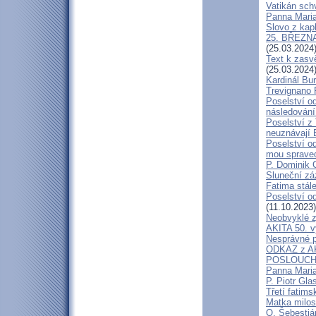
Vatikán schv
Panna Maria
Slovo z kap
25. BŘEZN
(25.03.2024
Text k zasv
(25.03.2024
Kardinál Bu
Trevignano 
Poselství o
následování
Poselství z 
neuznávají
Poselství o
mou spraved
P. Dominik 
Sluneční zá
Fatima stále
Poselství o
(11.10.2023)
Neobvyklé z
AKITA 50. vý
Nesprávné po
ODKAZ z A
POSLOUCH
Panna Maria
P. Piotr Gl
Třetí fatims
Matka milosr
O. Šebestián