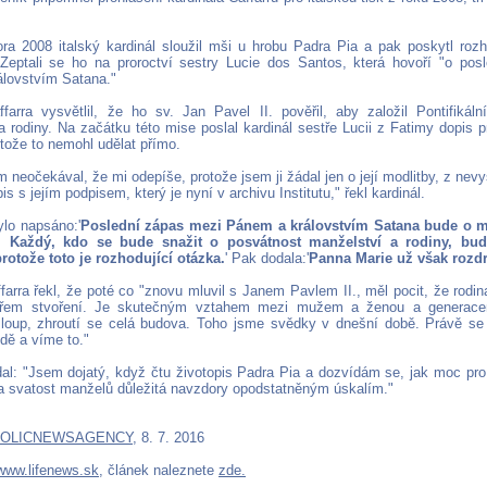
ra 2008 italský kardinál sloužil mši u hrobu Padra Pia a pak poskytl roz
Zeptali se ho na proroctví sestry Lucie dos Santos, která hovoří "o po
lovstvím Satana."
ffarra vysvětlil, že ho sv. Jan Pavel II. pověřil, aby založil Pontifikální
 rodiny. Na začátku této mise poslal kardinál sestře Lucii z Fatimy dopis p
otože to nemohl udělat přímo.
m neočekával, že mi odepíše, protože jsem ji žádal jen o její modlitby, z nev
pis s jejím podpisem, který je nyní v archivu Institutu," řekl kardinál.
ylo napsáno:'
Poslední zápas mezi Pánem a královstvím Satana bude o ma
. Každý, kdo se bude snažit o posvátnost manželství a rodiny, bud
rotože toto je rozhodující otázka.
' Pak dodala:'
Panna Marie už však rozdrt
farra řekl, že poté co "znovu mluvil s Janem Pavlem II., měl pocit, že rodin
ířem stvoření. Je skutečným vztahem mezi mužem a ženou a generace
loup, zhroutí se celá budova. Toho jsme svědky v dnešní době. Právě s
dě a víme to."
dal: "Jsem dojatý, když čtu životopis Padra Pia a dozvídám se, jak moc pro
a svatost manželů důležitá navzdory opodstatněným úskalím."
HOLICNEWSAGENCY
, 8. 7. 2016
www.lifenews.sk
, článek naleznete
zde.