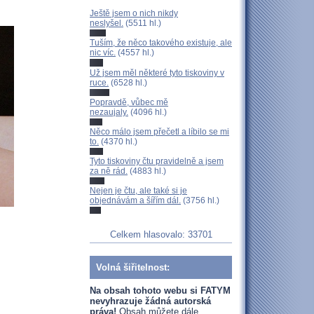
Ještě jsem o nich nikdy
neslyšel.
(5511 hl.)
Tuším, že něco takového existuje, ale
nic víc.
(4557 hl.)
Už jsem měl některé tyto tiskoviny v
ruce.
(6528 hl.)
Popravdě, vůbec mě
nezaujaly.
(4096 hl.)
Něco málo jsem přečetl a líbilo se mi
to.
(4370 hl.)
Tyto tiskoviny čtu pravidelně a jsem
za ně rád.
(4883 hl.)
Nejen je čtu, ale také si je
objednávám a šířím dál.
(3756 hl.)
Celkem hlasovalo: 33701
Volná šiřitelnost:
Na obsah tohoto webu si FATYM
nevyhrazuje žádná autorská
práva!
Obsah můžete dále