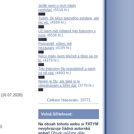
Ještě jsem o nich nikdy
neslyšel.
(5519 hl.)
Tuším, že něco takového existuje, ale
nic víc.
(4569 hl.)
Už jsem měl některé tyto tiskoviny v
ruce.
(6536 hl.)
Popravdě, vůbec mě
nezaujaly.
(4105 hl.)
Něco málo jsem přečetl a líbilo se mi
to.
(4379 hl.)
Tyto tiskoviny čtu pravidelně a jsem
za ně rád.
(4893 hl.)
Nejen je čtu, ale také si je
objednávám a šířím dál.
(3770 hl.)
(16.07.2026)
Celkem hlasovalo: 33771
Volná šiřitelnost:
Na obsah tohoto webu si FATYM
6)
nevyhrazuje žádná autorská
práva!
Obsah můžete dále