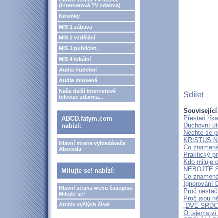
(internetová TV zdarma)
Novinky
MIS 1 zábava
MIS 2 vzdělání
MIS 3 publicist.
MIS 4 lokální
Audia hudební
Audia mluvená
Naše další internetové
Sdílet
televize zdarma...
Související
Přestaň říka
ABCD.fatym.com
Duchovní út
nabízí:
Nechte se p
KRISTUS N
Hlavní strana vyhledávače
Co znamená 
Abeceda
Praktický p
Kdo miluje 
NEBOJTE 
Milujte se! nabízí:
Co znamená 
Ignorování 
Hlavní strana webu časopisu
Proč nestač
Milujte se!
Proč jsou ně
Archiv vyšlých čísel
„DVĚ SRDC
O tajemství 