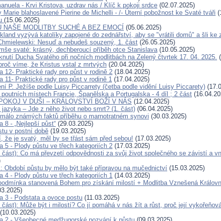
uela - Krvi Kristova, uzdrav nás / Klíč k pokoji srdce
(02.07.2025)
Marie blahoslavené Pierine de Michelli - /- Úterní pobožnost ke Svaté tváři
(
hu
(15.06.2025)
 NAŠE MODLITBY SUCHÉ A BEZ EMOCÍ
(05.06.2025)
kland vyzývá katolíky zapojené do zednářství, aby se "vrátili domů" a šli ke
Chmielewski: Nesuď a nebudeš souzený, 1. část
(26.05.2025)
mše svaté: krásný, dechberoucí příběh otce Stanislava
(10.05.2025)
knutí Ducha Svatého při nočních modlitbách na Zelený čtvrtek 17. 04. 2025.
(
proč víme, že Kristus vstal z mrtvých
(20.04.2025)
a 12- Praktické rady pro půst v rodině 2
(18.04.2025)
a 11- Praktické rady pro půst v rodině 1
(17.04.2025)
ní P. Ježíše podle Luisy Piccarrety (četba podle vidění Luisy Piccarety)
(17.0
poutních místech Francie, Španělska a Portugalska - 4 díl ; 2 část
(16.04.20
POKOJ V DUŠI – KRÁLOVSTVÍ BOŽÍ V NÁS
(12.04.2025)
jazyka – Jde z něho život nebo smrt? (1. část)
(06.04.2025)
málo známých faktů příběhu o marnotratném synovi
(30.03.2025)
a 8 - „Nejlepší půst“
(29.03.2025)
stu v postní době
(19.03.2025)
, že je svatý, měl by se třást sám před sebou!
(17.03.2025)
a 5 - Plody půstu ve třech kategoriích 2
(17.03.2025)
. část): Co má převzetí odpovědnosti za svůj život společného se závistí a v
)
 Období půstu by mělo být také přípravou na mučednictví
(15.03.2025)
a 4 - Plody půstu ve třech kategoriích 1
(14.03.2025)
 podmínka stanovená Bohem pro získání milostí + Modlitba Vznešená Králov
03.2025)
na 3 - Podstata a ovoce postu
(11.03.2025)
. část): Může být i milostí? Co jí pomáhá v nás žít a růst, proč její vykořeňov
(10.03.2025)
na 2 - Všeobecné medžugorské pozvání k půstu
(09.03.2025)