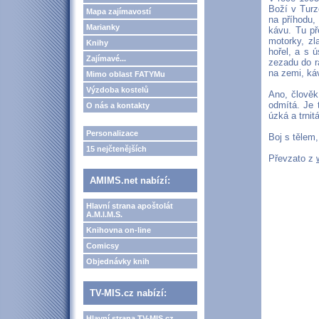
Boží v Turz
Mapa zajímavostí
na příhodu, 
Marianky
kávu. Tu př
motorky, zl
Knihy
hořel, a s 
Zajímavé...
zezadu do r
na zemi, ká
Mimo oblast FATYMu
Výzdoba kostelů
Ano, člověk
odmítá. Je 
O nás a kontakty
úzká a trnitá
Personalizace
Boj s tělem
15 nejčtenějších
Převzato z
AMIMS.net nabízí:
Hlavní strana apoštolát
A.M.I.M.S.
Knihovna on-line
Comicsy
Objednávky knih
TV-MIS.cz nabízí:
Hlavní strana TV-MIS.cz