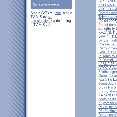
SESLÁNÍ 
Spřátelené weby:
KDO MÁ D
VĚCECH S
Blog o FATYMu
zde
, blog o
Poražte dé
TV-MIS.cz
tv-
Tajemství d
mis.signaly.cz
a další blog
(29.04.2026
o TV-MIS
zde
.
Pálení čaro
Zahoďte ty 
KÁZÁNÍ: K
SVATÝ HNĚ
Skryté modl
Poslouchej,
Petrovo zap
SVATÝ TÝD
P. Jarosla
P. Dominik 
LÁSKA JE 
OTOČ SVŮ
Živého bije
Ostré kázán
Kázání o ka
Jsem dobrý 
Slova Pána J
Co prý stač
KÁZÁNÍ ODHA
"Většina lid
K proměněn
Řekni „ne“ s
Pět falešný
Doba postní