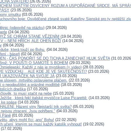
DUCHA SVATÉHO
(26.05.2026)
UCHEM SVATÝM OSVÍCENÝ ROZUM A USPOŘÁDANÉ SRDCE, MÁ SPRÁ
PÁSY
(23.05.2026)
mony smutku
(03.05.2026)
uchovního boje: Osvědčené zbraně svaté Kateřiny Sienské pro ty nejtěžší zk
)
dějnic (odpověď na otázku)
(29.04.2026)
berle
(24.04.2026)
DYŽ SE CHRÁM STANE VĚZENÍM
(19.04.2026)
V – NENÍ HŘÍCH, ALE OHEŇ BOŽÍ
(14.04.2026)
y
(09.04.2026)
 duše, která touží po Bohu.
(04.04.2026)
ření - báseň
(02.04.2026)
EN - ČAS PONOŘIT SE DO TICHA A ZANECHAT HLUK SVĚTA
(31.03.2026
v Brož: V POUŠTI O SAMOTĚ S BOHEM
(29.03.2026)
Chmielewski: Každý z nás je mystikem (+ video)
(28.03.2026)
VE VZDUCHU… ALE KDE JE VE SKUTEČNOSTI?
(23.03.2026)
J UKAZOVÁČEK NA SVOJE JÁ
(23.03.2026)
me slovem, mrtvého oslavujeme pláčem.
(22.03.2026)
í o neodpuštění a prázdné modlitbě
(18.03.2026)
tolících dneška
(17.03.2026)
člověk, to musí stačit na nebe
(15.03.2026)
ežíše , která řekl italské mystičce Luise Picarettě:
(14.03.2026)
í ke spáse
(14.03.2026)
LENÍ: Házení viny Nejstarší trik světa?
(05.03.2026)
í nejsou ztraceni. Jsou pohřbeni."
(04.03.2026)
í Páně
(01.03.2026)
větu, abys mohl říci „ano“ Bohu!
(22.02.2026)
ch učení, kterým se musí každý katolík vyhnout!
(19.02.2026)
(17.02.2026)