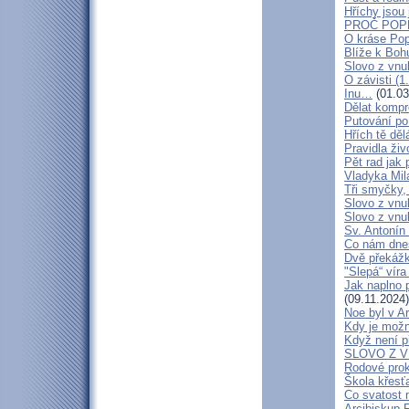
Hříchy jsou
PROČ POP
O kráse Pop
Blíže k Bo
Slovo z vnu
O závisti (1
Inu…
(01.03
Dělat kompr
Putování po 
Hřích tě dě
Pravidla živ
Pět rad jak
Vladyka Mi
Tři smyčky,
Slovo z vnu
Slovo z vn
Sv. Antonín
Co nám dnes
Dvě překáž
"Slepá“ víra
Jak naplno 
(09.11.2024)
Noe byl v A
Kdy je možn
Když není p
SLOVO Z V
Rodové prokl
Škola křesť
Co svatost 
Arcibiskup F