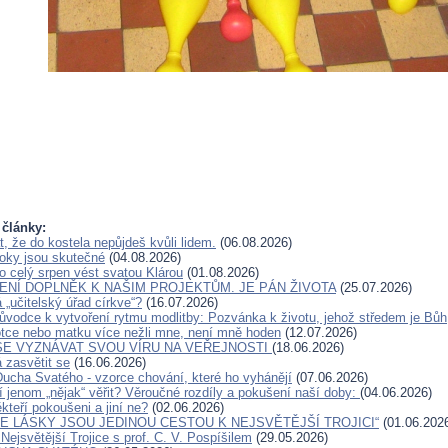
 články:
t, že do kostela nepůjdeš kvůli lidem.
(06.08.2026)
oky jsou skutečné
(04.08.2026)
o celý srpen vést svatou Klárou
(01.08.2026)
ENÍ DOPLNĚK K NAŠIM PROJEKTŮM. JE PÁN ŽIVOTA
(25.07.2026)
„učitelský úřad církve“?
(16.07.2026)
růvodce k vytvoření rytmu modlitby: Pozvánka k životu, jehož středem je Bůh
otce nebo matku více nežli mne, není mně hoden
(12.07.2026)
SE VYZNÁVAT SVOU VÍRU NA VEŘEJNOSTI
(18.06.2026)
zasvětit se
(16.06.2026)
Ducha Svatého - vzorce chování, které ho vyhánějí
(07.06.2026)
í jenom „nějak“ věřit? Věroučné rozdíly a pokušení naší doby:
(04.06.2026)
kteří pokoušeni a jiní ne?
(02.06.2026)
E LÁSKY JSOU JEDINOU CESTOU K NEJSVĚTĚJŠÍ TROJICI“
(01.06.202
Nejsvětější Trojice s prof. C. V. Pospíšilem
(29.05.2026)