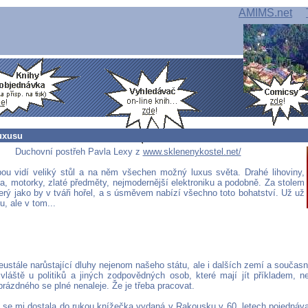
AMIMS.net
uxusu
Duchovní postřeh Pavla Lexy z
www.sklenenykostel.net/
ou vidí veliký stůl a na něm všechen možný luxus světa. Drahé lihoviny,
ta, motorky, zlaté předměty, nejmodernější elektroniku a podobně. Za stolem
erý jako by v tváři hořel, a s úsměvem nabízí všechno toto bohatství. Už už
u, ale v tom...
eustále narůstající dluhy nejenom našeho státu, ale i dalších zemí a součas
vláště u politiků a jiných zodpovědných osob, které mají jít příkladem, n
prázdného se plné nenaleje. Že je třeba pracovat.
 se mi dostala do rukou knížečka vydaná v Rakousku v 60. letech pojednáva