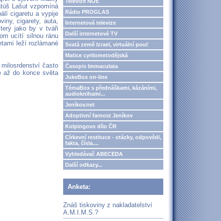
Televize NOE
atúš Lašut vzpomíná
Rádio PROGLAS
álí cigaretu a vypije
iny, cigarety, auta,
Internetová televize
terý jako by v tváři
Další internetové TV
om ucítí silnou ránu
etami leží rozlámané
Svatá země Izrael, virtuální pouť
Matice cyrilometodějská
milosrdenství často
Časopis Immaculata
e až do konce světa
JukeBox on-line
TémaBox s přednáškami, kázáními,
audioknihami...
Jeníkov.net
Adoptivní farnost Jeníkov
Kolpingovo dílo ČR
Církevní restituce - otázky, odpovědi,
fakta, čísla....
Vyhledávač ABECEDA
Další odkazy...
Anketa:
Znáš tiskoviny z nakladatelství
A.M.I.M.S.?