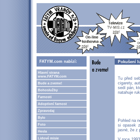
FATYM.com nabízí:
Pokušení l
Hlavní strana
www.FATYM.com
Tu před seb
cigarety, au
Bude a zveme!
sedí pán, kt
Bohoslužby
natahuje ruk
Farnosti
Adoptivní farnost
Zpravodaj
Bylo
Pohled na n
Foto
si opasek z
jasné, že z 
Hesla
Lidové misie
V roce 1993