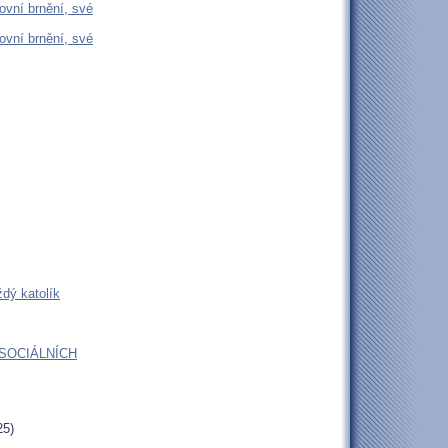
ovní brnění, své
ovní brnění, své
dý katolík
 SOCIÁLNÍCH
25)