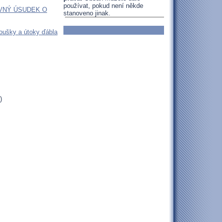
používat, pokud není někde
VNÝ ÚSUDEK O
stanoveno jinak.
oušky a útoky ďábla
)