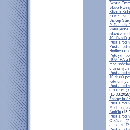
Sestra Emman
Slova Panny 
Blíže k Bo
KDYŽ JSOU
Biskup Stric
P. Dominik 
Váha jedné 
Slovo z vnu
10 důvodů, 
Půst a rodin
Půst a rodin
Hodiny utrpe
Putování po 
DŮVĚRA a 
Moc našeho 
6 úžasných 
Půst a rodin
10 druhů po
Kdo si myslí
Půst a rodin
O závisti (3
(15.03.2025
Známý kněz:
Půst a rodin
Modlitba je
Andělů
(13.
Půst a rodi
O závisti (2
a co ji ničí?
Půst a rodi