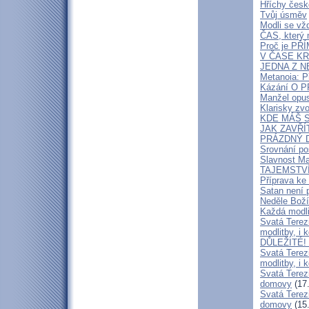
Hříchy česk
Tvůj úsměv
Modli se vž
ČAS, který 
Proč je PŘ
V ČASE KRI
JEDNA Z N
Metanoia: Př
Kázání O
Manžel opus
Klarisky zv
KDE MÁŠ SL
JAK ZAVŘÍT
PRÁZDNÝ DŮM
Srovnání pos
Slavnost Ma
TAJEMSTVÍ
Příprava ke 
Satan není p
Neděle Boží
Každá modli
Svatá Terezi
modlitby, i 
DŮLEŽITÉ! N
Svatá Terezi
modlitby, i 
Svatá Terez
domovy
(17.
Svatá Terez
domovy
(15.