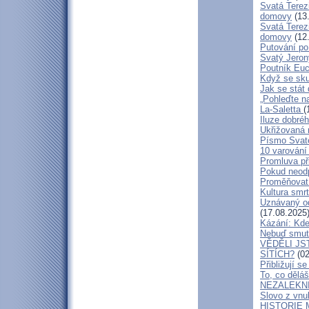
Svatá Terez
domovy
(13.
Svatá Terez
domovy
(12.
Putování po
Svatý Jero
Poutník Euc
Když se sku
Jak se stát 
„Pohleďte n
La-Saletta
(
Iluze dobréh
Ukřižovaná 
Písmo Svat
10 varování 
Promluva př
Pokud neodp
Proměňovat 
Kultura smr
Uznávaný od
(17.08.2025
Kázání: Kde 
Nebuď smutný
VĚDĚLI JS
SÍTÍCH?
(02
Přibližují 
To, co dělá
NEZALEKN
Slovo z vnu
HISTORIE 