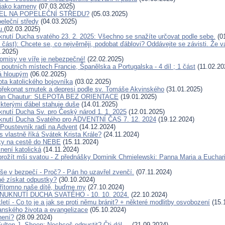
 jako kameny
(07.03.2025)
EL NA POPELEČNÍ STŘEDU?
(05.03.2025)
eleční středy
(04.03.2025)
hu
(02.03.2025)
knutí Ducha svatého 23. 2. 2025: Všechno se snažíte určovat podle sebe.
(01
. část): Chcete se, co nejvěrněji, podobat ďáblovi? Oddávejte se závisti. Že 
.2025)
omisy ve víře je nebezpečné!
(22.02.2025)
poutních místech Francie, Španělska a Portugalska - 4 díl ; 1 část
(11.02.20
lá hloupým
(06.02.2025)
ota katolického bojovníka
(03.02.2025)
 překonat smutek a depresi podle sv. Tomáše Akvinského
(31.01.2025)
lan Chautur: SLEPOTA BEZ ORIENTACE
(19.01.2025)
 kterými ďábel stahuje duše
(14.01.2025)
knutí Ducha Sv. pro Český národ 1. 1. 2025
(12.01.2025)
uknutí Ducha Svatého pro ADVENTNÍ ČAS 7. 12. 2024
(19.12.2024)
 Poustevník radí na Advent
(14.12.2024)
 vlastně říká Svátek Krista Krále?
(24.11.2024)
ky na cestě do NEBE
(15.11.2024)
 není katolická
(14.11.2024)
prožít mši svatou - Z přednášky Dominik Chmielewski: Panna Maria a Eucharis
rše v bezpečí - Proč? - Pán ho uzavřel zvenčí.
(07.11.2024)
é získat odpustky?
(30.10.2024)
řítomno naše dítě, buďme my
(27.10.2024)
NUKNUTÍ DUCHA SVATÉHO - 10. 10. 2024.
(22.10.2024)
etí - Co to je a jak se proti němu bránit? + některé modlitby osvobození
(15.
anského života a evangelizace
(05.10.2024)
není?
(28.09.2024)
ulton J. Sheen: Nechceš odpustit? Čti dál ...
(21.09.2024)