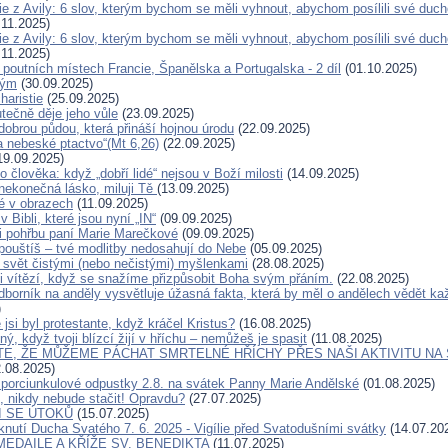
ie z Avily: 6 slov, kterým bychom se měli vyhnout, abychom posílili své duch
11.2025)
ie z Avily: 6 slov, kterým bychom se měli vyhnout, abychom posílili své duch
11.2025)
 poutních místech Francie, Španělska a Portugalska - 2 díl
(01.10.2025)
ným
(30.09.2025)
haristie
(25.09.2025)
tečně děje jeho vůle
(23.09.2025)
dobrou půdou, která přináší hojnou úrodu
(22.09.2025)
a nebeské ptactvo“(Mt 6,26)
(22.09.2025)
19.09.2025)
o člověka: když „dobří lidé“ nejsou v Boží milosti
(14.09.2025)
nekonečná lásko, miluji Tě
(13.09.2025)
é v obrazech
(11.09.2025)
v Bibli, které jsou nyní „IN“
(09.09.2025)
i pohřbu paní Marie Marečkové
(09.09.2025)
ouštíš – tvé modlitby nedosahují do Nebe
(05.09.2025)
svět čistými (nebo nečistými) myšlenkami
(28.08.2025)
ti vítězí, když se snažíme přizpůsobit Boha svým přáním.
(22.08.2025)
borník na anděly vysvětluje úžasná fakta, která by měl o andělech vědět kaž
)
jsi byl protestante, když kráčel Kristus?
(16.08.2025)
, když tvoji blízcí žijí v hříchu – nemůžeš je spasit
(11.08.2025)
TE, ŽE MŮŽEME PÁCHAT SMRTELNÉ HŘÍCHY PŘES NAŠI AKTIVITU NA
.08.2025)
se porciunkulové odpustky 2.8. na svátek Panny Marie Andělské
(01.08.2025)
š, nikdy nebude stačit! Opravdu?
(27.07.2025)
I SE ÚTOKŮ
(15.07.2025)
knutí Ducha Svatého 7. 6. 2025 - Vigílie před Svatodušními svátky
(14.07.20
MEDAILE A KŘÍŽE SV. BENEDIKTA
(11.07.2025)