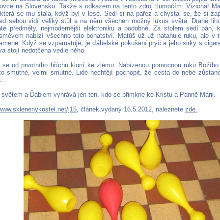
ovce na Slovensku. Takže s odkazem na tento zdroj tlumočím: Vizionář M
která se mu stala, když byl v lese. Sedl si na pařez a chystal se, že si zap
ed sebou vidí veliký stůl a na něm všechen možný luxus světa. Drahé lihov
até předměty, nejmodernější elektroniku a podobně. Za stolem sedí pán, k
úsměvem nabízí všechno toto bohatství. Matúš už už natahuje ruku, ale v t
amene. Když se vzpamatuje, je ďábelské pokušení pryč a jeho sirky s cigar
va stojí nedotčena vedle něho.
 se od prvotního hříchu kloní ke zlému. Nabízenou pomocnou ruku Božího 
to smutné, velmi smutné. Lidé nechtějí pochopit, že cesta do nebe zůstan
...
, světem a Ďáblem vyhrává jen ten, kdo se přimkne ke Kristu a Panně Marii.
www.sklenenykostel.net/j15
, článek,vydaný 16.5.2012, naleznete
zde.