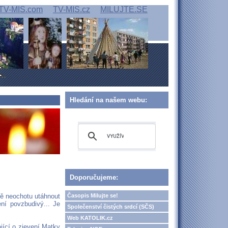
TV-MIS.com
TV-MIS.cz
MILUJTE.SE
Hledání na našem webu:
Doporučujeme:
Časopis Milujte se!
ně neochotu utáhnout
ení povzbudivý... Je
Společenství čistých srdcí (SČS)
Web KATOLIK.cz
jící o zjevení Matky