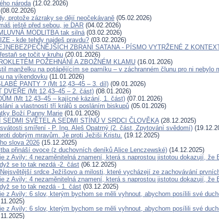
ého národa
(12.02.2026)
(08.02.2026)
dy, protože zázraky se dějí neočekávaně
(05.02.2026)
máš ještě před sebou, je DAR
(04.02.2026)
ÍMLUVNÁ MODLITBA tak silná
(03.02.2026)
ZE - kde tehdy najdeš pravdu?
(03.02.2026)
EJNEBEZPEČNĚJŠÍCH ZBRANÍ SATANA - PÍSMO VYTRŽENÉ Z KONTEXT
estaň se točit v kruhu
(20.01.2026)
 PROKLETÉM POŽEHNÁNÍ A ZBOŽNÉM KLAMU
(16.01.2026)
til manželku na potápějícím se parníku – v záchranném člunu pro ni nebylo 
ou na víkendovku
(11.01.2026)
ABÉ PANTY ? (Mt 12,43–45 – 3. díl)
(09.01.2026)
 DVEŘE (Mt 12,43–45 – 2. část)
(08.01.2026)
 (Mt 12,43–45 – kajícné kázání, 1. část)
(07.01.2026)
lání a vlastností tří králů s posláním biskupů
(05.01.2026)
tky Boží Panny Marie
(01.01.2026)
 SEDMI SVĚTEL A SEDMI STÍNŮ V SRDCI ČLOVĚKA
(28.12.2025)
svátosti smíření - P. Ing. Aleš Opatrný (2. část, Zpytování svědomí)
(19.12.2
roti dobrým mravům. Je proti Ježiši Kristu.
(19.12.2025)
ho slova 2026
(15.12.2025)
tba přináší ovoce (z duchovních deníků Alice Lenczewské)
(14.12.2025)
e z Avily: 4 nezaměnitelná znamení, která s naprostou jistotou dokazují, že 
když se to tak nezdá -2. část
(06.12.2025)
ejsvětější srdce Ježíšovo a milosti, které vycházejí ze zachovávání prvníc
e z Avily: 4 nezaměnitelná znamení, která s naprostou jistotou dokazují, že 
když se to tak nezdá - 1. část
(03.12.2025)
ie z Avily: 6 slov, kterým bychom se měli vyhnout, abychom posílili své duch
11.2025)
ie z Avily: 6 slov, kterým bychom se měli vyhnout, abychom posílili své duch
11.2025)