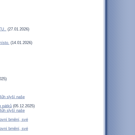
U..
(27.01.2026)
místo.
(14.01.2026)
025)
Bůh slyší naše
h pátků
(05.12.2025)
Bůh slyší naše
ovní brnění, své
ovní brnění, své