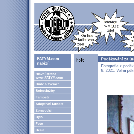
FATYM.com
Poděkování za úr
nabízí:
Fotografie z poděk
9. 2021. Velmi pěk
Hlavní strana
www.FATYM.com
Bude a zveme!
Bohoslužby
Farnosti
Adoptivní farnost
Zpravodaj
Bylo
Foto
Hesla