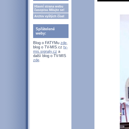
Hlavní strana webu
časopisu Milujte se!
Archiv vyšlých čísel
Spřátelené
weby:
Blog o FATYMu
zde
,
blog o TV-MIS.cz
tv-
mis.signaly.cz
a
další blog o TV-MIS
zde
.