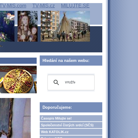
TV-MIS.com
TV-MIS.cz
MILUJTE.SE
Hledání na našem webu:
Doporučujeme:
Časopis Milujte se!
Společenství čistých srdcí (SČS)
Web KATOLIK.cz