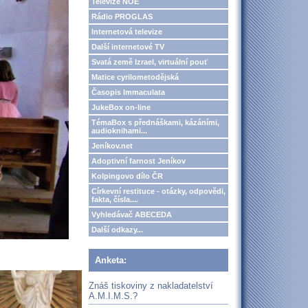
Televize NOE
Rádio PROGLAS
Internetová televize
Další internetové TV
Svatá země Izrael, virtuální pouť
Matice cyrilometodějská
Časopis Immaculata
JukeBox on-line
TémaBox s přednáškami, kázáními,
audioknihami...
Jeníkov.net
Adoptivní farnost Jeníkov
Kolpingovo dílo ČR
Církevní restituce - otázky, odpovědi,
fakta, čísla....
Vyhledávač ABECEDA
Další odkazy...
Anketa:
Znáš tiskoviny z nakladatelství
A.M.I.M.S.?