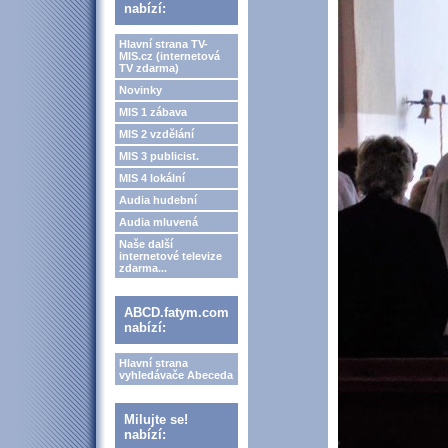
nabízí:
Hlavní strana TV-
MIS.cz (internetová
TV zdarma)
Novinky
MIS 1 zábava
MIS 2 vzdělání
MIS 3 publicist.
MIS 4 lokální
Audia hudební
Audia mluvená
Naše další
internetové televize
zdarma...
ABCD.fatym.com
nabízí:
Hlavní strana
vyhledávače Abeceda
Milujte se!
nabízí: