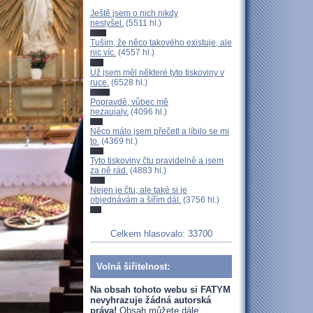
Ještě jsem o nich nikdy
neslyšel.
(5511 hl.)
Tuším, že něco takového existuje, ale
nic víc.
(4557 hl.)
Už jsem měl některé tyto tiskoviny v
ruce.
(6528 hl.)
Popravdě, vůbec mě
nezaujaly.
(4096 hl.)
Něco málo jsem přečetl a líbilo se mi
to.
(4369 hl.)
Tyto tiskoviny čtu pravidelně a jsem
za ně rád.
(4883 hl.)
Nejen je čtu, ale také si je
objednávám a šířím dál.
(3756 hl.)
Celkem hlasovalo: 33700
Volná šiřitelnost:
Na obsah tohoto webu si FATYM
nevyhrazuje žádná autorská
práva!
Obsah můžete dále