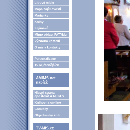
Lidové misie
Mapa zajímavostí
Marianky
Knihy
Zajímavé...
Mimo oblast FATYMu
Výzdoba kostelů
O nás a kontakty
Personalizace
15 nejčtenějších
AMIMS.net
nabízí:
Hlavní strana
apoštolát A.M.I.M.S.
Knihovna on-line
Comicsy
Objednávky knih
TV-MIS.cz