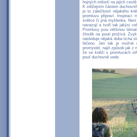
hojných milostí na jejich cestě
K stěžejním částem duchovníh
je to záležitostí nějakého kn
promluvu připraví. Inspirací
světce či jiná myšlenka. Nen
navazují a tvoří tak jakýsi c
Promluvy jsou většinou témati
člověk na pouti prožívá. Zvy
následuje nějaká doba ticha sl
řečeno. Jen tak je možné m
promyslet, najít způsob jak z 
že se kněží v promluvách stří
pouť duchovně vede.