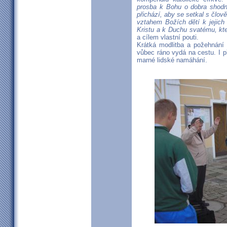
prosba k Bohu o dobra shodn
přichází, aby se setkal s člo
vztahem Božích dětí k jejich
Kristu a k Duchu svatému, kter
a cílem vlastní pouti.
Krátká modlitba a požehnání 
vůbec ráno vydá na cestu. I p
marné lidské namáhání.