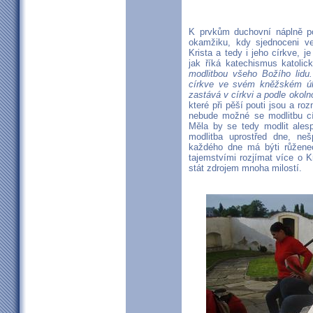
K prvkům duchovní náplně pou
okamžiku, kdy sjednoceni v
Krista a tedy i jeho církve, j
jak říká katechismus katolick
modlitbou všeho Božího lidu.
církve ve svém kněžském úko
zastává v církvi a podle okolno
které při pěší pouti jsou a ro
nebude možné se modlitbu cí
Měla by se tedy modlit alespo
modlitba uprostřed dne, neš
každého dne má býti růžene
tajemstvími rozjímat více o K
stát zdrojem mnoha milostí.