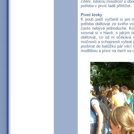
cítění, lidskou moudrost a obo
potřeba v první řadě přihlížet.
První kroky
K pouti patří vyčlenit si pro 
potřeba obětovat ze svého vo
často nebývá jednoduché. Ko
srovnat si v hlavě, s jakým 
obětovat, co od ní očekává 
možnosti a schopnosti vybrat 
posbírat do batůžku pár věcí 
modlitbou a písní na rtech se 