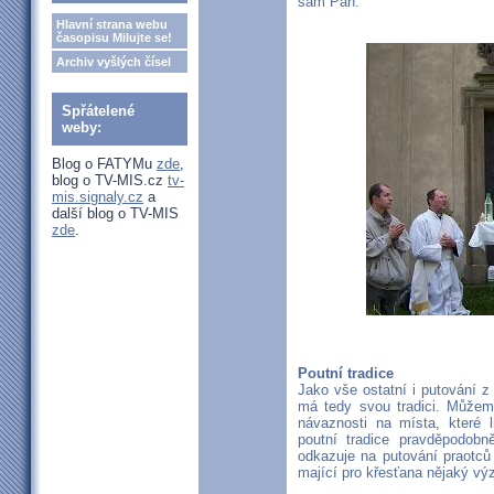
sám Pán.
Hlavní strana webu
časopisu Milujte se!
Archiv vyšlých čísel
Spřátelené
weby:
Blog o FATYMu
zde
,
blog o TV-MIS.cz
tv-
mis.signaly.cz
a
další blog o TV-MIS
zde
.
Poutní tradice
Jako vše ostatní i putování 
má tedy svou tradici. Můžem
návaznosti na místa, které l
poutní tradice pravděpodobn
odkazuje na putování praotců 
mající pro křesťana nějaký v