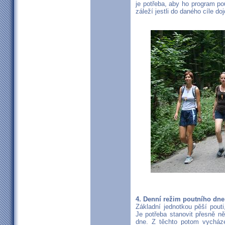
je potřeba, aby ho program po
záleží jestli do daného cíle do
4. Denní režim poutního dne
Základní jednotkou pěší pouti
Je potřeba stanovit přesně n
dne. Z těchto potom vycház