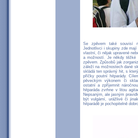
Se zpěvem také souvisí mo
Jednotlivci i skupiny zde maj
vlastní, či nějak upravené neb
a možností. Je někdy těžké 
zpěvem. Způsobů jak zorganiz
záleží na možnostech dané sk
skládá ten správný hit, s kter
příčky poutní hitparády. Cíl
pěveckým výkonem či sklada
ostatní a zpříjemnit náročn
hitparáda zvrhne v litou agit
Nepsaným, ale jasným pravidlem
být vulgární, urážlivé či ji
hitparádě je pochopitelně dobr