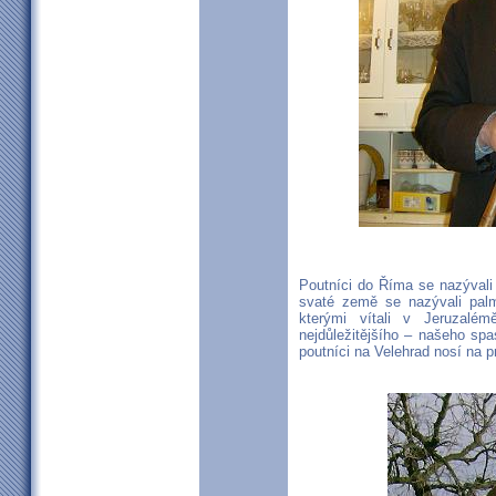
Poutníci do Říma se nazývali 
svaté země se nazývali palme
kterými vítali v Jeruzalém
nejdůležitějšího – našeho spas
poutníci na Velehrad nosí na 