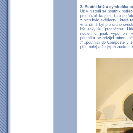
2. Poutní kříž a symbolika p
Už v historii se poutník potřebo
procházeli krajem. Tato potř
z nich bylo svědectví, které 
víru, čímž byl pro druhé svě
být taky ku prospěchu. Lidé
nocleh či jinak vypomohli 
poutníka se odvíjel mimo jin
:“...poutníci do Compostelly s
přes pole) a že jejich znakem 