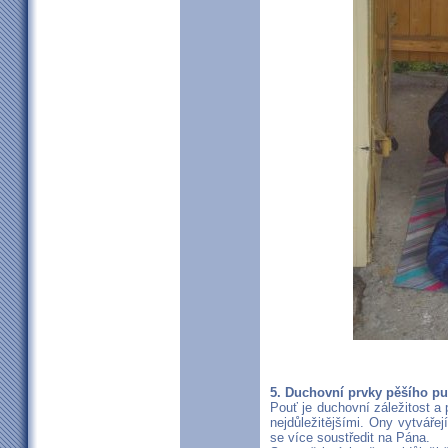
5. Duchovní prvky pěšího pu
Pouť je duchovní záležitost a
nejdůležitějšími. Ony vytváře
se více soustředit na Pána.