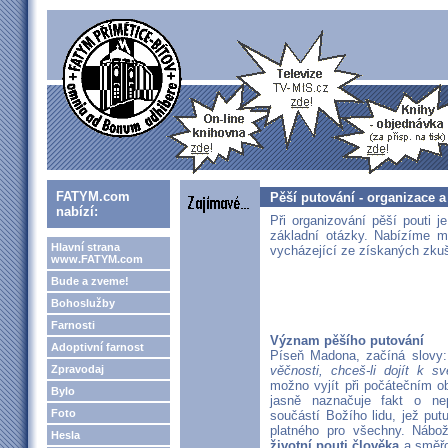
FATYM.com
Pěší putování - organizace 
nabízí:
Při organizování pěší pouti j
základní otázky. Nabízíme m
Hlavní strana
vycházející ze získaných zku
www.FATYM.com
Bude a zveme!
Bohoslužby
Farnosti
Význam pěšího putování
Adoptivní farnost
Píseň Madona, začíná slovy
Zpravodaj
věčnosti, chceš-li dojít k sv
možno vyjít při počátečním o
Bylo
jasně naznačuje fakt o nep
Foto
součástí Božího lidu, jež put
platného pro všechny. Nábo
Hesla
životní pouti člověka
a směřo