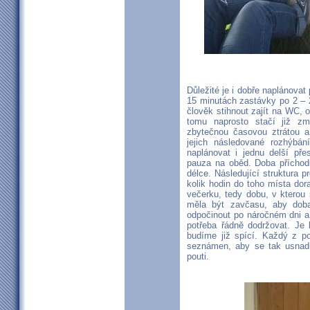
Důležité je i dobře naplánovat
15 minutách zastávky po 2 – 
člověk stihnout zajít na WC, o
tomu naprosto stačí již zm
zbytečnou časovou ztrátou a
jejich následované rozhýbá
naplánovat i jednu delší pře
pauza na oběd. Doba příchodu
délce. Následující struktura p
kolik hodin do toho místa dor
večerku, tedy dobu, v kterou
měla být zavčasu, aby dob
odpočinout po náročném dni a 
potřeba řádně dodržovat. J
budíme již spící. Každý z p
seznámen, aby se tak usnadni
pouti.