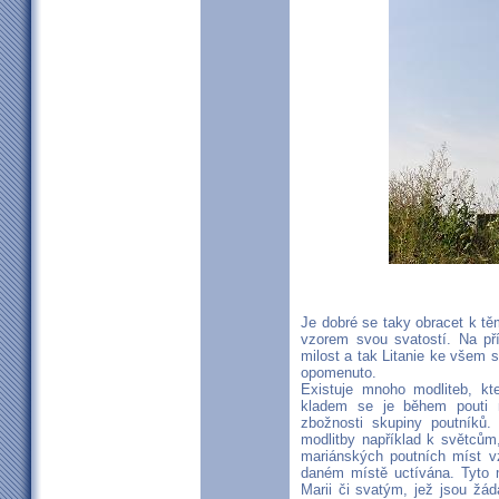
Je dobré se taky obracet k těm
vzorem svou svatostí. Na př
milost a tak Litanie ke všem
opomenuto.
Existuje mnoho modliteb, k
kladem se je během pouti m
zbožnosti skupiny poutníků. 
modlitby například k světcům
mariánských poutních míst vz
daném místě uctívána. Tyto
Marii či svatým, jež jsou žá