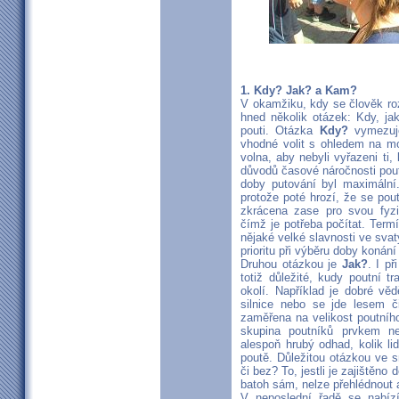
1. Kdy? Jak? a Kam?
V okamžiku, kdy se člověk roz
hned několik otázek: Kdy, jak 
pouti. Otázka
Kdy?
vymezuje
vhodné volit s ohledem na mo
volna, aby nebyli vyřazeni ti
důvodů časové náročnosti pouti
doby putování byl maximální.
protože poté hrozí, že se pout
zkrácena zase pro svou fyz
čímž je potřeba počítat. Term
nějaké velké slavnosti ve sva
prioritu při výběru doby konání 
Druhou otázkou je
Jak?
. I p
totiž důležité, kudy poutní t
okolí. Například je dobré vědě
silnice nebo se jde lesem 
zaměřena na velikost poutníh
skupina poutníků prvkem n
alespoň hrubý odhad, kolik li
poutě. Důležitou otázkou ve 
či bez? To, jestli je zajištěno
batoh sám, nelze přehlédnout 
V neposlední řadě se nabí