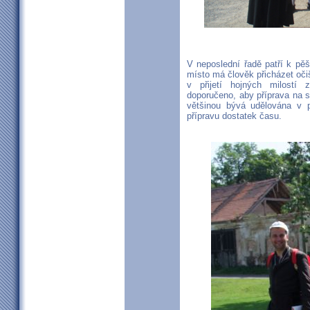
V neposlední řadě patří k pě
místo má člověk přicházet očiš
v přijetí hojných milostí
doporučeno, aby příprava na s
většinou bývá udělována v p
přípravu dostatek času.