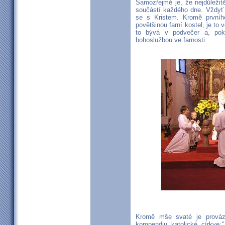
Samozřejmé je, že nejdůležit
součástí každého dne. Vždyť 
se s Kristem. Kromě prvníh
povětšinou farní kostel, je to
to bývá v podvečer a, pok
bohoslužbou ve farnosti.
Kromě mše svaté je prováz
kompendiu katolické církve:
“