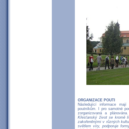
ORGANIZACE POUTI
Následující informace mají 
poutníkům. I pro samotné pout
zorganizovaná a plánována.
Křesťanský život se kromě li
zakořeněnými v různých kultur
světlem víry, podporuje formy