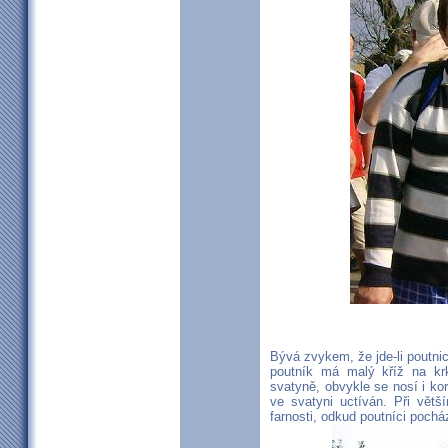
Bývá zvykem, že jde-li poutnic
poutník má malý kříž na kr
svatyně, obvykle se nosí i k
ve svatyni uctíván. Při větš
farnosti, odkud poutníci pocház