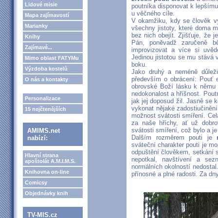
Lidové misie
poutníka disponovat k lepšímu 
u věčného cíle.
Mapa zajímavostí
V okamžiku, kdy se člověk v
Marianky
všechny jistoty, které doma 
bez nich obejít. Zjišťuje, že
Knihy
Pán, poněvadž zaručeně b
Zajímavé...
improvizovat a více si uvěd
Jedinou jistotou se mu stává 
Mimo oblast FATYMu
boku.
Výzdoba kostelů
Jako druhý a neméně důleži
především o obrácení: Pouť e
O nás a kontakty
obrovské Boží lásku k němu 
nedokonalost a hříšnost. Pout
Personalizace
jak jej doposud žil. Jasně se k
vykonat nějaké zadostiučinění
15 nejčtenějších
možnost svátosti smíření. Cel
za naše hříchy, ať už dobrov
svátosti smíření, což bylo a j
AMIMS.net
Dalším rozměrem pouti je
nabízí:
sváteční charakter pouti je mo
odpuštění člověkem, setkání s
Hlavní strana
nepotkal, navštívení a se
apoštolát A.M.I.M.S.
normálních okolností nedostal
Knihovna on-line
přínosné a plné radosti. Za d
Comicsy
Objednávky knih
TV-MIS.cz