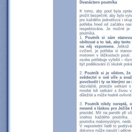
Dvanáctero poutníka
K tomu, aby pouť byla správn
prožít bezpečně, aby bylo vyt
pro každého jednotlivce i sku
potřeba hned od začátku nast
respektována. Je možné je 
poutníka.
1.
Poutník si sám stanovu
obětovat a to tak, aby tent
na něj vzpomene.
Jelikož 
cvičení, je potřeba si stan
motorem v těžkostech pouti.
osoba potřebuje vyřešit – rů
být poděkování či skutek poká
2.
Poutník si je vědom, že
svědectví o své víře a sn
povzbudit i ty se kterými s
obzvláště, protože setkání 
mnohé lidi setkání s živou v
důležité a může hodně ovlivnit
3.
Poutník nikdy nereptá, ob
nesené s láskou pro Ježíše 
pravidel. Mít na paměti při 
snahou každého poutníka. Z
poutníka malomyslným, nedá m
V neposlední řadě to podrývá
dokonce může narušit i pěkné 