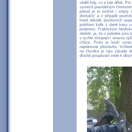
vědět kdy, co a kde dělat. Pro 
vymezit pravidelným činnostem
pokud je to možné i stejný č
doskáče“ a v případě poutník
hned několik pozitivních asp
potěšeni kolik z dané trasy 
podporou. Praktickým hledisk
období, je, že v poledne jsou t
s rychle stoupající únavou zp
chůze. Proto je lepší vyra
naplánovat přestávku. Vzhled
na člověka je tato zásada do
dlouhé pospávání vede k dlou