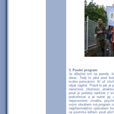
3. Poutní program
Je důležité mít na paměti, ž
obraz. Tedy to jaká pouť bud
tvořen putováním. Ať už chví
nějak naplnit. Právě to jak je 
náročnost, zbožnost, atrakti
pouti je potřeba nahlížet z 
podceňovat a je nutné jej 
nejasnostem, zmatku, psych
svým obsahem má program nap
nejpříjemnějším způsobem ho 
na poutníka během pouti přic