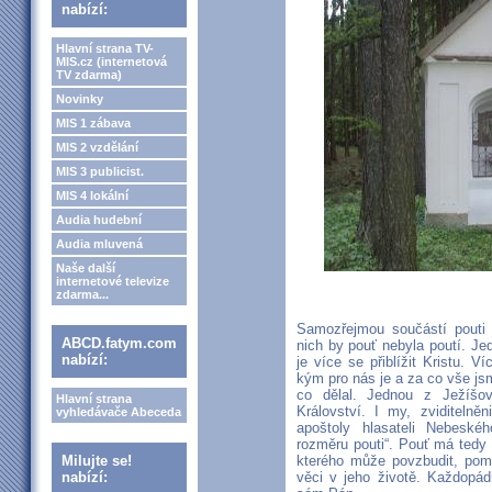
nabízí:
Hlavní strana TV-
MIS.cz (internetová
TV zdarma)
Novinky
MIS 1 zábava
MIS 2 vzdělání
MIS 3 publicist.
MIS 4 lokální
Audia hudební
Audia mluvená
Naše další
internetové televize
zdarma...
Samozřejmou součástí pouti
ABCD.fatym.com
nich by pouť nebyla poutí. Je
nabízí:
je více se přiblížit Kristu. V
kým pro nás je a za co vše j
co dělal. Jednou z Ježíšov
Hlavní strana
Království. I my, zviditeln
vyhledávače Abeceda
apoštoly hlasateli Nebeské
rozměru pouti“. Pouť má tedy
Milujte se!
kterého může povzbudit, pomo
nabízí:
věci v jeho životě. Každopád