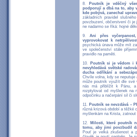
8.
Poutník je vděčný všem
podporují a dbá na to, aby v
kde pobývá, zanechal uprav
základních pravidel slušnéh
povzbuzení, občerstvení či je 
ne nadarmo se říká: hojné děk
9.
Ani přes vyčerpanost
vyprovokovat k netrpělivost
psychická únava může mít za 
ve společenství stále příjem
pravidlo na paměti.
10.
Poutník si je vědom i k
nevyhledává světské radová
ducha odříkání a sebezápo
Chvíle volna, kdy se neputuje
může poutník využít dle své 
nás má přiblížit k Pánu, 
rozptylovat od myšlenek na n
odpočinku a načerpání sil či 
11.
Poutník se nevzdává –
různá krizová období a těžké c
myšlenkám na Krista, zatnout z
12.
Milosti, které poutník
tomu, aby jimi povzbudil da
Pouť je velká zkušenost a 
člověk je poutí naplněn. Je n