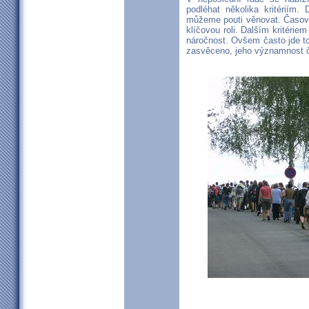
podléhat několika kritériím.
můžeme pouti věnovat. Časová
klíčovou roli. Dalším kritérie
náročnost. Ovšem často jde to
zasvěceno, jeho významnost či