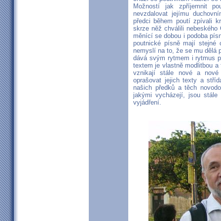
Možností jak zpříjemnit p
nevzdalovat jejímu duchovn
předci během poutí zpívali 
skrze něž chválili nebeského 
měnící se dobou i podoba pís
poutnické písně mají stejné 
nemyslí na to, že se mu dělá p
dává svým rytmem i rytmus po
textem je vlastně modlitbou a
vznikají stále nové a nové
oprašovat jejich texty a stří
našich předků a těch novodob
jakými vycházejí, jsou stále
vyjádření.