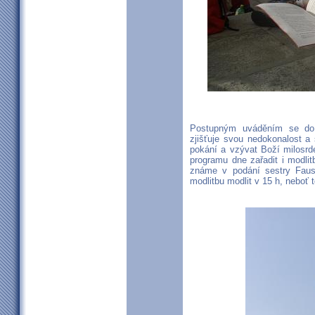
Postupným uváděním se do
zjišťuje svou nedokonalost a 
pokání a vzývat Boží milosrd
programu dne zařadit i modlit
známe v podání sestry Faust
modlitbu modlit v 15 h, neboť 