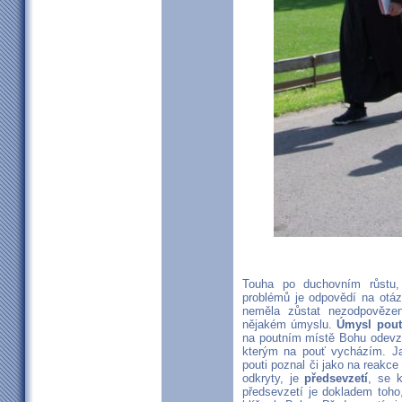
Touha po duchovním růstu, 
problémů je odpovědí na otá
neměla zůstat nezodpověze
nějakém úmyslu.
Úmysl pout
na poutním místě Bohu odevzd
kterým na pouť vycházím. Ja
pouti poznal či jako na reakce
odkryty, je
předsevzetí
, se 
předsevzetí je dokladem toho