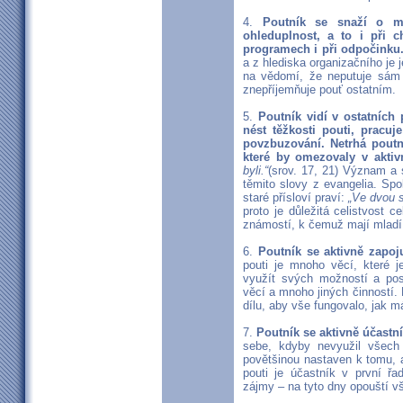
4.
Poutník se snaží o max
ohleduplnost, a to i při c
programech i při odpočinku
a z hlediska organizačního je 
na vědomí, že neputuje sám
znepříjemňuje pouť ostatním.
5.
Poutník vidí v ostatních
nést těžkosti pouti, pracu
povzbuzování. Netrhá poutní 
které by omezovaly v aktiv
byli.“
(srov. 17, 21) Význam a 
těmito slovy z evangelia. Spol
staré přísloví praví:
„Ve dvou s
proto je důležitá celistvost c
známostí, k čemuž mají mladí 
6.
Poutník se aktivně zapoj
pouti je mnoho věcí, které j
využít svých možností a posl
věcí a mnoho jiných činností. 
dílu, aby vše fungovalo, jak m
7.
Poutník se aktivně účastn
sebe, kdyby nevyužil všech
povětšinou nastaven k tomu, 
pouti je účastník v první ř
zájmy – na tyto dny opouští v