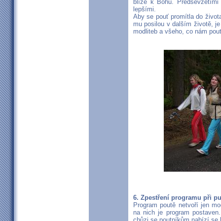
blíže k Bohu. Předsevzetími
lepšími.
Aby se pouť promítla do života
mu posilou v dalším životě, je
modliteb a všeho, co nám pouť
6. Zpestření programu při p
Program poutě netvoří jen mod
na nich je program postaven.
chůzi se poutníkům nabízí se 