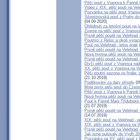
Pěší pouť z Vranova k Panně 
Video z XIX. pěší pouti na Vel
Pozvánka na pěší pouť Vranov
Silvestrovská pouť z Prahy do
(04.09.2020)
Ohlédnutí za letošní pouti na V
Zveme na pěší pouť z Vranova
Písně pěší poutě na Velehrad 
Poutníci z Rešic a okolí vyra
Pouť na Velehrad - letos jinak
(
Písně pěší poutě na Velehrad 
Nová hymna pěší pouti na Vele
Písně pěší poutě na Velehrad 
Dívčí pěší pouť z Vranova nad
XX. pěší pouť z Vranova na Ve
Pěší poutní sezona ve finále:
(21.10.2019)
Poděkování za dary přírody
(0
Moje první pěší pouť do Czes
Pěší pouť z Vranova k Panně 
Nová hymna pěší pouti na Vel
Pouť k Panně Marii Třídubské 2
(21.07.2019)
Písně pěší poutě na Velehrad
(14.07.2019)
XIX. pěší pouť na Velehrad - p
XIX. pěší pouť z Vranova na V
Písně pěší poutě na Velehrad 
Jak jsme putovaly do Vydří 20
Pozvánka na XV. pěší pouť z 