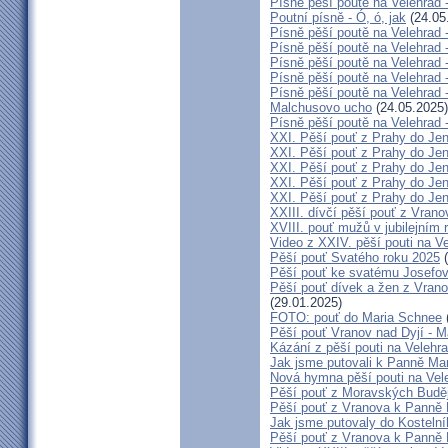
Písně pěší poutě na Velehrad 
Poutní písně - Ó, ó, jak
(24.05
Písně pěší poutě na Velehrad 
Písně pěší poutě na Velehrad 
Písně pěší poutě na Velehrad
Písně pěší poutě na Velehrad -
Písně pěší poutě na Velehrad 
Malchusovo ucho
(24.05.2025)
Písně pěší poutě na Velehrad 
XXI. Pěší pouť z Prahy do Jen
XXI. Pěší pouť z Prahy do Jen
XXI. Pěší pouť z Prahy do Je
XXI. Pěší pouť z Prahy do Jeníkov
XXI. Pěší pouť z Prahy do Jen
XXIII. dívčí pěší pouť z Vrano
XVIII. pouť mužů v jubilejním 
Video z XXIV. pěší pouti na V
Pěší pouť Svatého roku 2025
(
Pěší pouť ke svatému Josefov
Pěší pouť dívek a žen z Vrano
(29.01.2025)
FOTO: pouť do Maria Schnee
Pěší pouť Vranov nad Dyjí - 
Kázání z pěší pouti na Velehr
Jak jsme putovali k Panně Mar
Nová hymna pěší pouti na Vele
Pěší pouť z Moravských Buděj
Pěší pouť z Vranova k Panně 
Jak jsme putovaly do Kostelní
Pěší pouť z Vranova k Panně 