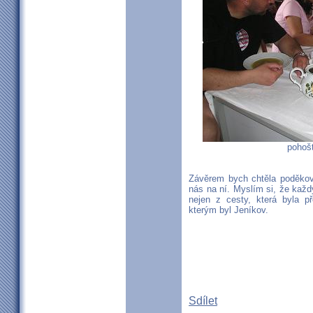
pohošt
Závěrem bych chtěla poděkova
nás na ní. Myslím si, že každ
nejen z cesty, která byla př
kterým byl Jeníkov.
Sdílet