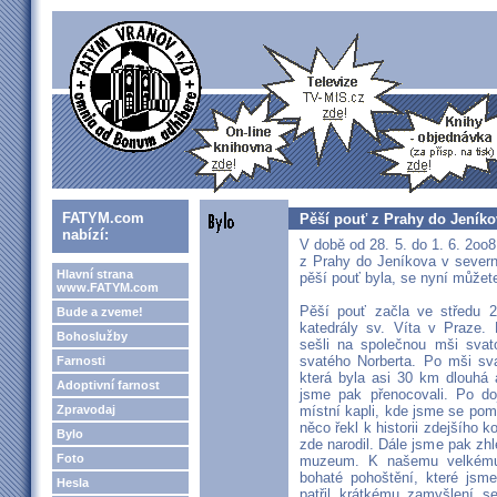
FATYM.com
Pěší pouť z Prahy do Jeníko
nabízí:
V době od 28. 5. do 1. 6. 2oo8 
z Prahy do Jeníkova v severn
Hlavní strana
pěší pouť byla, se nyní můžet
www.FATYM.com
Pěší pouť začla ve středu 2
Bude a zveme!
katedrály sv. Víta v Praze.
Bohoslužby
sešli na společnou mši svat
svatého Norberta. Po mši sva
Farnosti
která byla asi 30 km dlouhá
Adoptivní farnost
jsme pak přenocovali. Po doj
Zpravodaj
místní kapli, kde jsme se pomo
něco řekl k historii zdejšího 
Bylo
zde narodil. Dále jsme pak zh
Foto
muzeum. K našemu velkému
bohaté pohoštění, které jsme
Hesla
patřil krátkému zamyšlení 