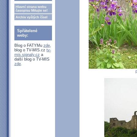
Hlavní strana webu
časopisu Milujte se!
Archiv vyšlých čísel
Spřátelené
weby:
Blog o FATYMu
zde
,
blog o TV-MIS.cz
tv-
mis.signaly.cz
a
další blog o TV-MIS
zde
.