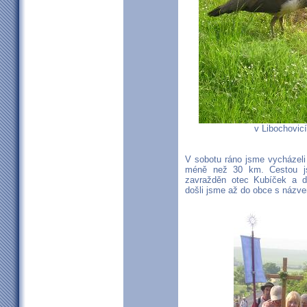
v Libochovicí
V sobotu ráno jsme vycházeli
méně než 30 km. Cestou jsm
zavražděn otec Kubíček a dá
došli jsme až do obce s názv