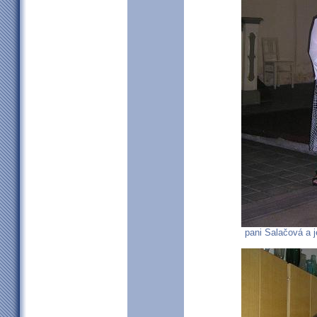
pani Salačová a j