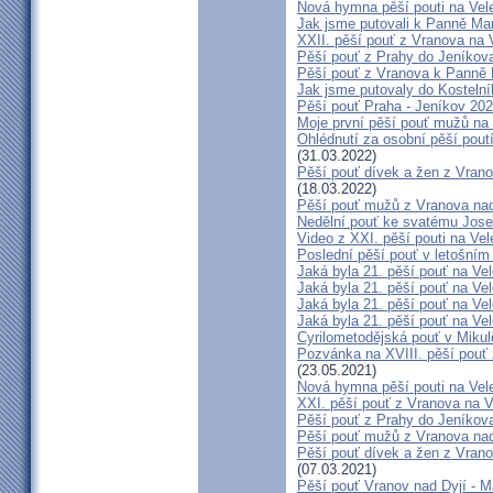
Nová hymna pěší pouti na Vele
Jak jsme putovali k Panně Mar
XXII. pěší pouť z Vranova na V
Pěší pouť z Prahy do Jeníkov
Pěší pouť z Vranova k Panně 
Jak jsme putovaly do Kostelní
Pěší pouť Praha - Jeníkov 20
Moje první pěší pouť mužů na
Ohlédnutí za osobní pěší poutí
(31.03.2022)
Pěší pouť dívek a žen z Vrano
(18.03.2022)
Pěší pouť mužů z Vranova nad
Nedělní pouť ke svatému Jose
Video z XXI. pěší pouti na Vel
Poslední pěší pouť v letošním 
Jaká byla 21. pěší pouť na Vel
Jaká byla 21. pěší pouť na Vel
Jaká byla 21. pěší pouť na Vel
Jaká byla 21. pěší pouť na Vel
Cyrilometodějská pouť v Mikul
Pozvánka na XVIII. pěší pouť
(23.05.2021)
Nová hymna pěší pouti na Vele
XXI. pěší pouť z Vranova na V
Pěší pouť z Prahy do Jeníkova
Pěší pouť mužů z Vranova nad
Pěší pouť dívek a žen z Vrano
(07.03.2021)
Pěší pouť Vranov nad Dyjí - 