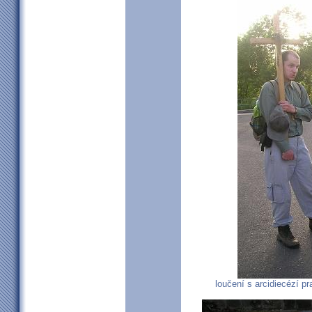
loučení s arcidiecézí pr