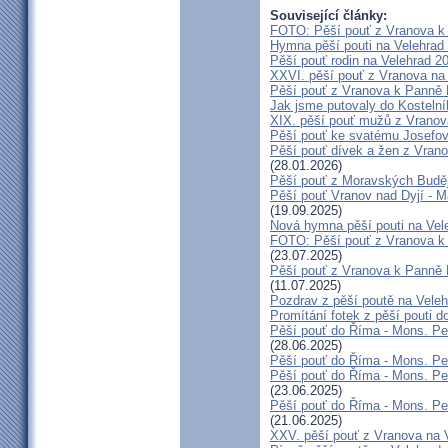
Související články:
FOTO: Pěší pouť z Vranova k 
Hymna pěší pouti na Velehrad 
Pěší pouť rodin na Velehrad 2
XXVI. pěší pouť z Vranova na 
Pěší pouť z Vranova k Panně 
Jak jsme putovaly do Kostelní
XIX. pěší pouť mužů z Vranova
Pěší pouť ke svatému Josefov
Pěší pouť dívek a žen z Vrano
(28.01.2026)
Pěší pouť z Moravských Buděj
Pěší pouť Vranov nad Dyjí - M
(19.09.2025)
Nová hymna pěší pouti na Vele
FOTO: Pěší pouť z Vranova k P
(23.07.2025)
Pěší pouť z Vranova k Panně M
(11.07.2025)
Pozdrav z pěší poutě na Vele
Promítání fotek z pěší pouti 
Pěší pouť do Říma - Mons. Peňá
(28.06.2025)
Pěší pouť do Říma - Mons. Peň
Pěší pouť do Říma - Mons. Peň
(23.06.2025)
Pěší pouť do Říma - Mons. Peň
(21.06.2025)
XXV. pěší pouť z Vranova na V