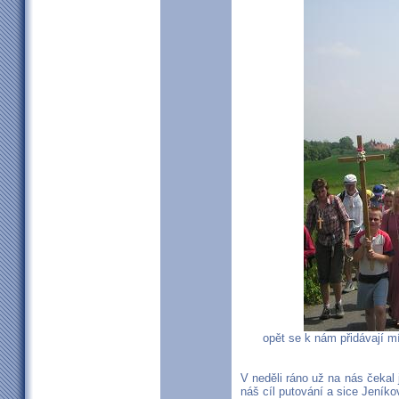
opět se k nám přidávají mí
V neděli ráno už na nás čekal
náš cíl putování a sice Jeník