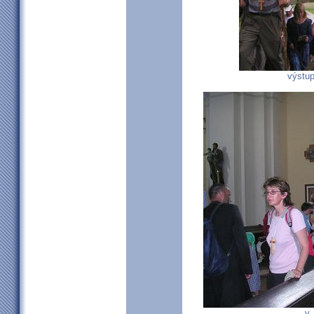
výstup
v 