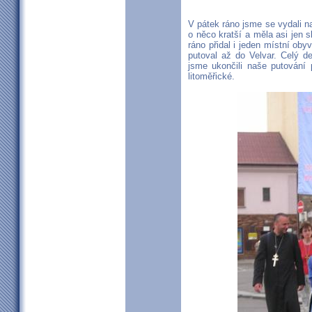
V pátek ráno jsme se vydali na
o něco kratší a měla asi jen 
ráno přidal i jeden místní oby
putoval až do Velvar. Celý d
jsme ukončili naše putování
litoměřické.