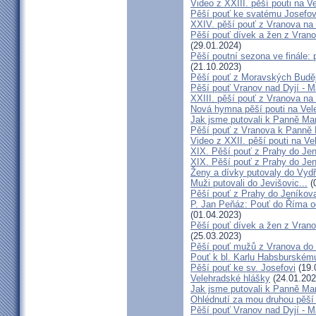
Video z XXIII. pěší pouti na V
Pěší pouť ke svatému Josefov
XXIV. pěší pouť z Vranova na 
Pěší pouť dívek a žen z Vrano
(29.01.2024)
Pěší poutní sezona ve finále:
(21.10.2023)
Pěší pouť z Moravských Buděj
Pěší pouť Vranov nad Dyjí - 
XXIII. pěší pouť z Vranova na 
Nová hymna pěší pouti na Vele
Jak jsme putovali k Panně Mar
Pěší pouť z Vranova k Panně 
Video z XXII. pěší pouti na Ve
XIX. Pěší pouť z Prahy do Jen
XIX. Pěší pouť z Prahy do Jen
Ženy a dívky putovaly do Vydří
Muži putovali do Jevišovic...
(
Pěší pouť z Prahy do Jeníkov
P. Jan Peňáz: Pouť do Říma o
(01.04.2023)
Pěší pouť dívek a žen z Vrano
(25.03.2023)
Pěší pouť mužů z Vranova do 
Pouť k bl. Karlu Habsburskému
Pěší pouť ke sv. Josefovi
(19.
Velehradské hlášky
(24.01.202
Jak jsme putovali k Panně Mar
Ohlédnutí za mou druhou pěší
Pěší pouť Vranov nad Dyjí - 