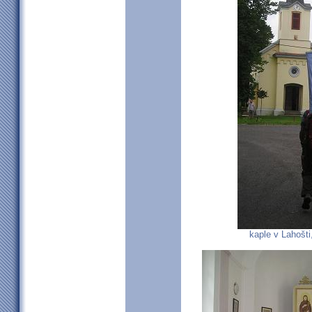
kaple v Lahošti