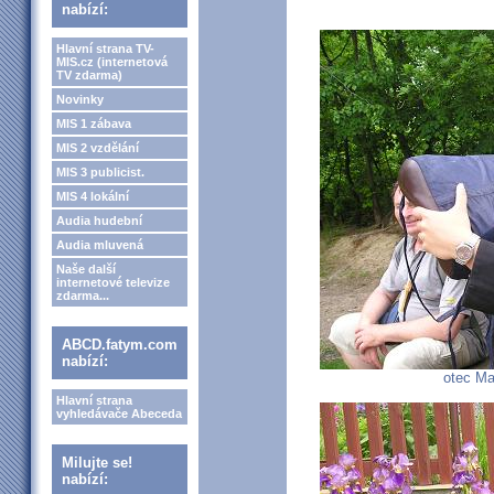
nabízí:
Hlavní strana TV-
MIS.cz (internetová
TV zdarma)
Novinky
MIS 1 zábava
MIS 2 vzdělání
MIS 3 publicist.
MIS 4 lokální
Audia hudební
Audia mluvená
Naše další
internetové televize
zdarma...
ABCD.fatym.com
nabízí:
otec Ma
Hlavní strana
vyhledávače Abeceda
Milujte se!
nabízí: