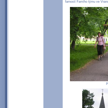
farností Farního týmu ve Vran
p