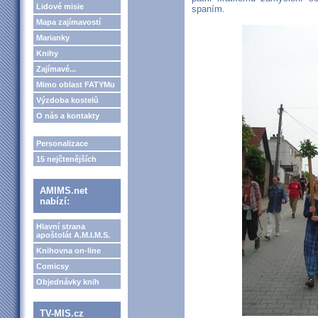
Lidové misie
spaním.
Mapa zajímavostí
Marianky
Knihy
Zajímavé...
Mimo oblast FATYMu
Výzdoba kostelů
O nás a kontakty
Personalizace
15 nejčtenějších
AMIMS.net
nabízí:
Hlavní strana
apoštolát A.M.I.M.S.
Knihovna on-line
Comicsy
Objednávky knih
TV-MIS.cz