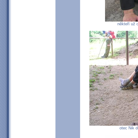
někteří už 
otec Nik d