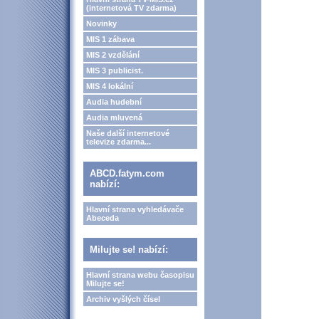
(internetová TV zdarma)
Novinky
MIS 1 zábava
MIS 2 vzdělání
MIS 3 publicist.
MIS 4 lokální
Audia hudební
Audia mluvená
Naše další internetové
televize zdarma...
ABCD.fatym.com
nabízí:
Hlavní strana vyhledávače
Abeceda
Milujte se! nabízí:
Hlavní strana webu časopisu
Milujte se!
Archiv vyšlých čísel