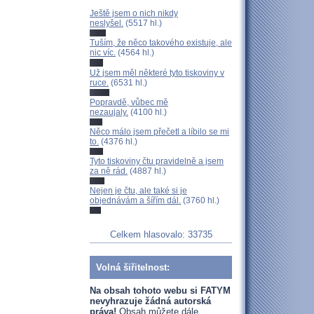
Ještě jsem o nich nikdy
neslyšel.
(5517 hl.)
Tuším, že něco takového existuje, ale
nic víc.
(4564 hl.)
Už jsem měl některé tyto tiskoviny v
ruce.
(6531 hl.)
Popravdě, vůbec mě
nezaujaly.
(4100 hl.)
Něco málo jsem přečetl a líbilo se mi
to.
(4376 hl.)
Tyto tiskoviny čtu pravidelně a jsem
za ně rád.
(4887 hl.)
Nejen je čtu, ale také si je
objednávám a šířím dál.
(3760 hl.)
Celkem hlasovalo: 33735
Volná šiřitelnost:
Na obsah tohoto webu si FATYM
nevyhrazuje žádná autorská
práva!
Obsah můžete dále