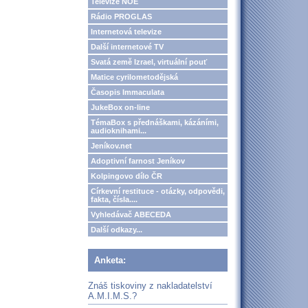
Televize NOE
Rádio PROGLAS
Internetová televize
Další internetové TV
Svatá země Izrael, virtuální pouť
Matice cyrilometodějská
Časopis Immaculata
JukeBox on-line
TémaBox s přednáškami, kázáními,
audioknihami...
Jeníkov.net
Adoptivní farnost Jeníkov
Kolpingovo dílo ČR
Církevní restituce - otázky, odpovědi,
fakta, čísla....
Vyhledávač ABECEDA
Další odkazy...
Anketa:
Znáš tiskoviny z nakladatelství
A.M.I.M.S.?