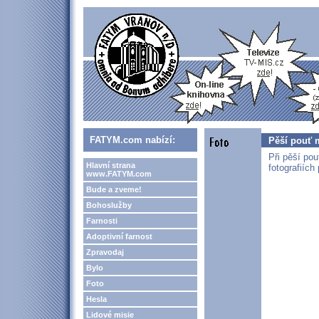
FATYM.com nabízí:
Pěší pouť m
Při pěší pou
Hlavní strana
fotografiích
www.FATYM.com
Bude a zveme!
Bohoslužby
Farnosti
Adoptivní farnost
Zpravodaj
Bylo
Foto
Hesla
Lidové misie