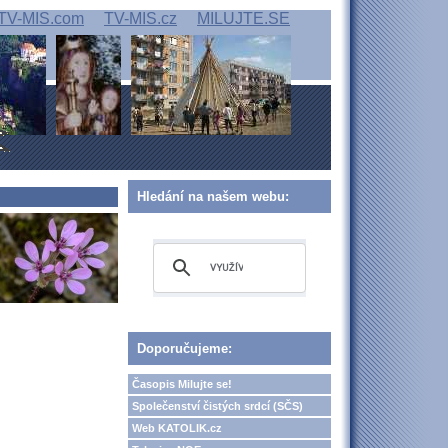
TV-MIS.com
TV-MIS.cz
MILUJTE.SE
Hledání na našem webu:
Doporučujeme:
Časopis Milujte se!
Společenství čistých srdcí (SČS)
Web KATOLIK.cz