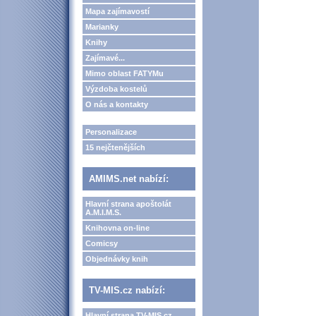
Mapa zajímavostí
Marianky
Knihy
Zajímavé...
Mimo oblast FATYMu
Výzdoba kostelů
O nás a kontakty
Personalizace
15 nejčtenějších
AMIMS.net nabízí:
Hlavní strana apoštolát
A.M.I.M.S.
Knihovna on-line
Comicsy
Objednávky knih
TV-MIS.cz nabízí:
Hlavní strana TV-MIS.cz