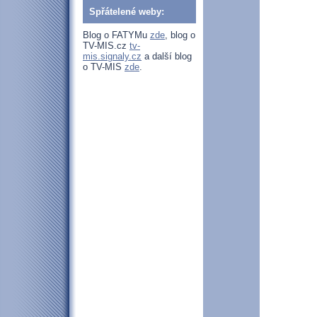
Spřátelené weby:
Blog o FATYMu
zde
, blog o
TV-MIS.cz
tv-
mis.signaly.cz
a další blog
o TV-MIS
zde
.