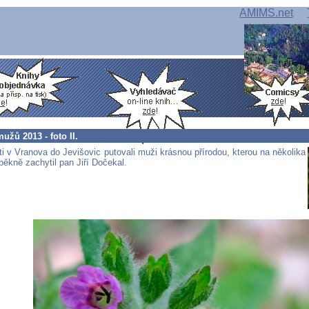
AMIMS.net
užů 2013 - foto II.
ti v Vranova do Jevišovic putovali muži krásnou přírodou, kterou na několika
 pěkně zachytil pan Jiří Dočekal.