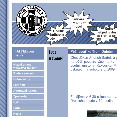
FATYM.com
Pěší pouť ke Třem Dubům
nabízí:
Otec děkan Jindřich Bartoš a 
na pěší pouť ze Znojma ke 
Hlavní strana
poutní místo v Rakousku Ma
www.FATYM.com
uskuteční v sobotu 9.5. 2009
Bude a zveme!
Bohoslužby
Farnosti
Adoptivní farnost
Zpravodaj
Zahájíme v 6.30 u kostela sv
Dreieichen bude v 19. hodin.
Bylo
Foto
Hesla