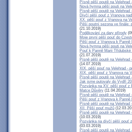
Písně pěší poutě na Velehrad 
Nová hymna pěší pouti na Vele
Písně pěší poutě na Velehrad 
Dívčí pěší pouť z Vranova nad
XX. pěší pouť z Vranova na Ve
Pěší poutní sezona ve finále:
(21.10.2019)
Poděkování za dary přírody
(0
Moje první pěší pouť do Czes
Pěší pouť z Vranova k Panně 
Nová hymna pěší pouti na Vel
Pouť k Panně Marii Třídubské 2
(21.07.2019)
Písně pěší poutě na Velehrad
(14.07.2019)
XIX. pěší pouť na Velehrad - p
XIX. pěší pouť z Vranova na V
Písně pěší poutě na Velehrad 
Jak jsme putovaly do Vydří 20
Pozvánka na XV. pěší pouť z 
Matce Důvěry
(11.04.2019)
Písně pěší poutě na Velehrad 
Pěší pouť z Vranova k Panně 
Písně pěší poutě na Velehrad -
XII. Pěší pouť mužů
(12.03.20
Písně pěší poutě na Velehrad
(10.03.2019)
Pozvánka na dívčí pěší pouť z
(03.03.2019)
Písně pěší poutě na Velehrad -