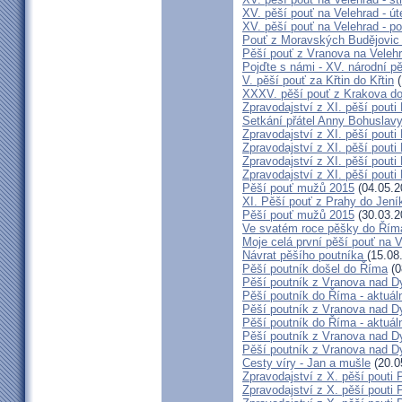
XV. pěší pouť na Velehrad - út
XV. pěší pouť na Velehrad - po
Pouť z Moravských Budějovic 
Pěší pouť z Vranova na Veleh
Pojďte s námi - XV. národní p
V. pěší pouť za Křtin do Křtin
(
XXXV. pěší pouť z Krakova d
Zpravodajství z XI. pěší pouti
Setkání přátel Anny Bohuslavy
Zpravodajství z XI. pěší pouti
Zpravodajství z XI. pěší pouti
Zpravodajství z XI. pěší pouti
Zpravodajství z XI. pěší pouti
Pěší pouť mužů 2015
(04.05.2
XI. Pěší pouť z Prahy do Jení
Pěší pouť mužů 2015
(30.03.2
Ve svatém roce pěšky do Řím
Moje celá první pěší pouť na 
Návrat pěšího poutníka
(15.08
Pěší poutník došel do Říma
(0
Pěší poutník z Vranova nad Dy
Pěší poutník do Říma - aktuáln
Pěší poutník z Vranova nad Dy
Pěší poutník do Říma - aktuáln
Pěší poutník z Vranova nad Dy
Pěší poutník z Vranova nad Dy
Cesty víry - Jan a mušle
(20.0
Zpravodajství z X. pěší pouti 
Zpravodajství z X. pěší pouti 