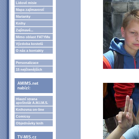
Lidové misie
Mapa zajímavostí
Marianky
Knihy
Zajímavé...
Mimo oblast FATYMu
Výzdoba kostelů
O nás a kontakty
Personalizace
15 nejčtenějších
AMIMS.net
nabízí:
Hlavní strana
apoštolát A.M.I.M.S.
Knihovna on-line
Comicsy
Objednávky knih
TV-MIS.cz