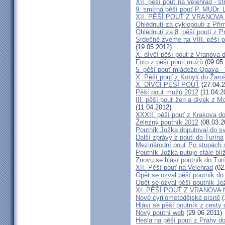
XII. pěší pouť na Velehrad - st
9. smírná pěší pouť P. MUDr. 
XII. PĚŠÍ POUŤ Z VRANOVA
Ohlédnutí za cyklopoutí z Pří
Ohlédnutí za 8. pěší poutí z 
Srdečně zveme na VIII. pěší p
(19.05.2012)
X. dívčí pěší pouť z Vranova d
Foto z pěší pouti mužů
(09.05
5. pěší pouť mládeže Opava - 
X. Pěší pouť z Kobylí do Žaro
X. DÍVČÍ PĚŠÍ POUŤ
(27.04.2
Pěší pouť mužů 2012
(11.04.2
III. pěší pouť žen a dívek z 
(11.04.2012)
XXXII. pěší pouť z Krakova d
Železný poutník 2012
(08.03.2
Poutník Jožka doputoval do sv
Další zprávy z pouti do Turína
Mezinárodní pouť Po stopách 
Poutník Jožka putuje stále blí
Znovu se hlásí poutník do Tur
XII. Pěší pouť na Velehrad
(02
Opět se ozval pěší poutník do
Opět se ozval pěší poutník Jo
XI. PĚŠÍ POUŤ Z VRANOVA
Nové cyrilometodějské písně
(
Hlásí se pěší poutník z cesty 
Nový poutní web
(29.06.2011)
Hesla na pěší pouti z Prahy d