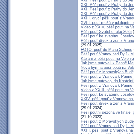
XXI. Pěší pouť z Prahy do Jen
XXI. Pěší pouť z Prahy do Je
XXI. Pěší pouť z Prahy do Jeníkov
XXI. Pěší pouť z Prahy do Jen
XXIII. dívčí pěší pouť z Vrano
XVIII. pouť mužů v jubilejním 
Video z XXIV. pěší pouti na V
Pěší pouť Svatého roku 2025
(
Pěší pouť ke svatému Josefov
Pěší pouť dívek a žen z Vrano
(29.01.2025)
FOTO: pouť do Maria Schnee
Pěší pouť Vranov nad Dyjí - 
Kázání z pěší pouti na Velehr
Jak jsme putovali k Panně Mar
Nová hymna pěší pouti na Vele
Pěší pouť z Moravských Buděj
Pěší pouť z Vranova k Panně 
Jak jsme putovaly do Kostelní
Pěší pouť z Vranova k Panně 
Video z XXIII. pěší pouti na V
Pěší pouť ke svatému Josefov
XXIV. pěší pouť z Vranova na 
Pěší pouť dívek a žen z Vrano
(29.01.2024)
Pěší poutní sezona ve finále:
(21.10.2023)
Pěší pouť z Moravských Buděj
Pěší pouť Vranov nad Dyjí - 
XXIII. pěší pouť z Vranova na 