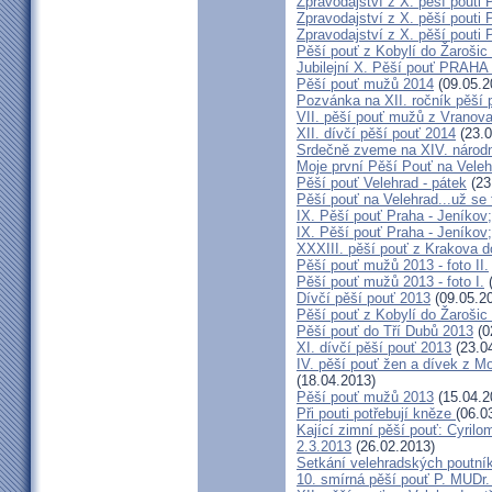
Zpravodajství z X. pěší pouti 
Zpravodajství z X. pěší pouti 
Zpravodajství z X. pěší pouti 
Pěší pouť z Kobylí do Žarošic
Jubilejní X. Pěší pouť PRAH
Pěší pouť mužů 2014
(09.05.2
Pozvánka na XII. ročník pěší 
VII. pěší pouť mužů z Vranova
XII. dívčí pěší pouť 2014
(23.0
Srdečně zveme na XIV. národn
Moje první Pěší Pouť na Veleh
Pěší pouť Velehrad - pátek
(23
Pěší pouť na Velehrad...už se t
IX. Pěší pouť Praha - Jeníkov;
IX. Pěší pouť Praha - Jeníkov;
XXXIII. pěší pouť z Krakova 
Pěší pouť mužů 2013 - foto II.
Pěší pouť mužů 2013 - foto I.
(
Dívčí pěší pouť 2013
(09.05.2
Pěší pouť z Kobylí do Žarošic
Pěší pouť do Tří Dubů 2013
(0
XI. dívčí pěší pouť 2013
(23.0
IV. pěší pouť žen a dívek z M
(18.04.2013)
Pěší pouť mužů 2013
(15.04.2
Při pouti potřebují kněze
(06.0
Kající zimní pěší pouť: Cyrilo
2.3.2013
(26.02.2013)
Setkání velehradských poutní
10. smírná pěší pouť P. MUDr.