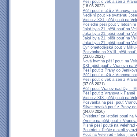
Pěší pouť dívek a žen z Vrano
(18.03.2022)
Pěší pouť mužů z Vranova nad
Nedělní pouť ke svatému Jose
Video z XXI. pěší pouti na Vel
Poslední pěší pouť v letošním 
Jaká byla 21. pěší pouť na Vel
Jaká byla 21. pěší pouť na Vel
Jaká byla 21. pěší pouť na Vel
Jaká byla 21. pěší pouť na Vel
Cyrilometodějská pouť v Mikul
Pozvánka na XVIII. pěší pouť
(23.05.2021)
Nová hymna pěší pouti na Vele
XXI. pěší pouť z Vranova na V
Pěší pouť z Prahy do Jeníkova
Pěší pouť mužů z Vranova nad
Pěší pouť dívek a žen z Vrano
(07.03.2021)
Pěší pouť Vranov nad Dyjí - 
Pěší pouť z Vranova k Panně 
Video z XIX. pěší pouti na Vel
Pozvánka na pěší pouť Vranov
Silvestrovská pouť z Prahy do
(04.09.2020)
Ohlédnutí za letošní pouti na V
Zveme na pěší pouť z Vranova
Písně pěší poutě na Velehrad 
Poutníci z Rešic a okolí vyra
Pouť na Velehrad - letos jinak
(