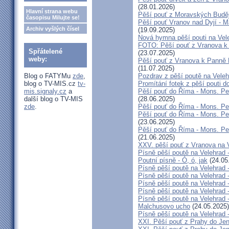
(28.01.2026)
Hlavní strana webu
Pěší pouť z Moravských Buděj
časopisu Milujte se!
Pěší pouť Vranov nad Dyjí - M
Archiv vyšlých čísel
(19.09.2025)
Nová hymna pěší pouti na Vele
FOTO: Pěší pouť z Vranova k P
Spřátelené
(23.07.2025)
weby:
Pěší pouť z Vranova k Panně M
(11.07.2025)
Blog o FATYMu
zde
,
Pozdrav z pěší poutě na Vele
blog o TV-MIS.cz
tv-
Promítání fotek z pěší pouti 
mis.signaly.cz
a
Pěší pouť do Říma - Mons. Peňá
další blog o TV-MIS
(28.06.2025)
zde
.
Pěší pouť do Říma - Mons. Peň
Pěší pouť do Říma - Mons. Peň
(23.06.2025)
Pěší pouť do Říma - Mons. Peň
(21.06.2025)
XXV. pěší pouť z Vranova na V
Písně pěší poutě na Velehrad 
Poutní písně - Ó, ó, jak
(24.05
Písně pěší poutě na Velehrad 
Písně pěší poutě na Velehrad 
Písně pěší poutě na Velehrad
Písně pěší poutě na Velehrad -
Písně pěší poutě na Velehrad 
Malchusovo ucho
(24.05.2025)
Písně pěší poutě na Velehrad 
XXI. Pěší pouť z Prahy do Jen