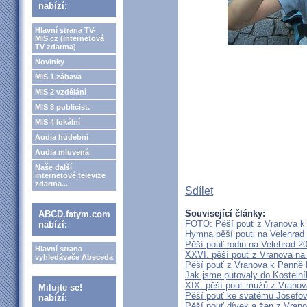
nabízí:
Hlavní strana TV-
MIS.cz (internetová
TV zdarma)
Novinky
MIS 1 zábava
MIS 2 vzdělání
MIS 3 publicist.
MIS 4 lokální
Audia hudební
Audia mluvená
Naše další
internetové televize
zdarma...
Sdílet
Související články:
ABCD.fatym.com
FOTO: Pěší pouť z Vranova k 
nabízí:
Hymna pěší pouti na Velehrad 
Pěší pouť rodin na Velehrad 2
Hlavní strana
XXVI. pěší pouť z Vranova na 
vyhledávače Abeceda
Pěší pouť z Vranova k Panně 
Jak jsme putovaly do Kostelní
XIX. pěší pouť mužů z Vranova
Milujte se!
Pěší pouť ke svatému Josefov
nabízí:
Pěší pouť dívek a žen z Vrano