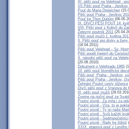
XI. pěší pouť na Velehrad - pr
VII.Pěší pouť Praha - Jeníkov 
Pouť do Maria Dreieichen
(15.
Pěší pouť Praha - Jeníkov 20
Pouť ke Třem Dubům
(06.05.2
IX. DÍVČÍ PĚŠÍ POUŤ 14. kvě
VIII. Pěší pouť z Kobylí do Ža
Železný poutník 2011
(25.04.2
Pěší pouť mužů 1. května 201
II. Pěší pouť pro dívky a žen
(18.04.2011)
Pěší pouť Velehrad – Sv. Host
Pěší poutě (nejen) do Čensto
X. národní pěší pouť na Velehr
(20.08.2010)
Dokument o Velehradu 1985
(1
10. pěší pouť litoměřické diec
Pěší pouť, Praha - Jeníkov, s
Pěší pouť Praha - Jeníkov; čt
Žehnání Poutní cesty růžence
Dívčí pěší pouť z Vranova do 
III. pěší pouť mužů
(29.03.201
Zveme na noční pouť ze Svat
Poutní písně - Za mňa i za te
Poutní písně - Víra, to je pokl
Poutní písně - Ty jsi naše Mar
Poutní písně - Svůj každý kro
Poutní písně - Sedmipočetníci
Poutní písně - Rady ke štěstí
(
XXIX. etapová pouť z Levého 