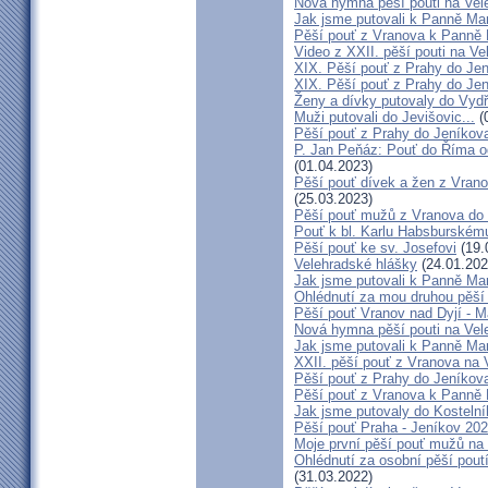
Nová hymna pěší pouti na Vele
Jak jsme putovali k Panně Mar
Pěší pouť z Vranova k Panně 
Video z XXII. pěší pouti na Ve
XIX. Pěší pouť z Prahy do Jen
XIX. Pěší pouť z Prahy do Jen
Ženy a dívky putovaly do Vydří
Muži putovali do Jevišovic...
(
Pěší pouť z Prahy do Jeníkov
P. Jan Peňáz: Pouť do Říma o
(01.04.2023)
Pěší pouť dívek a žen z Vrano
(25.03.2023)
Pěší pouť mužů z Vranova do 
Pouť k bl. Karlu Habsburskému
Pěší pouť ke sv. Josefovi
(19.
Velehradské hlášky
(24.01.202
Jak jsme putovali k Panně Mar
Ohlédnutí za mou druhou pěší
Pěší pouť Vranov nad Dyjí - 
Nová hymna pěší pouti na Vele
Jak jsme putovali k Panně Mar
XXII. pěší pouť z Vranova na V
Pěší pouť z Prahy do Jeníkov
Pěší pouť z Vranova k Panně 
Jak jsme putovaly do Kostelní
Pěší pouť Praha - Jeníkov 20
Moje první pěší pouť mužů na
Ohlédnutí za osobní pěší poutí
(31.03.2022)