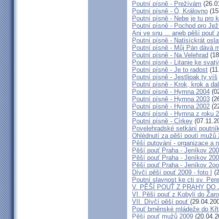
Poutní písně - Prežívám
(26.0
Poutní písně - Ó, Královno
(15
Poutní písně - Nebe je tu pro
Poutní písně - Pochod pro Jež
Ani ve snu ... aneb pěší pouť
Poutní písně - Natisíckrát osl
Poutní písně - Můj Pán dává m
Poutní písně - Na Velehrad
(18
Poutní písně - Litanie ke svat
Poutní písně - Je to radost
(11
Poutní písně - Jestlipak ty víš
Poutní písně - Krok, krok a da
Poutní písně - Hymna 2004
(02
Poutní písně - Hymna 2003
(26
Poutní písně - Hymna 2002
(22
Poutní písně - Hymna z roku 
Poutní písně - Církev
(07.11.2
Povelehradské setkání poutní
Ohlédnutí za pěší poutí mužů
Pěší putování - organizace a 
Pěší pouť Praha - Jeníkov 200
Pěší pouť Praha - Jeníkov 2009
Pěší pouť Praha - Jeníkov 2o
Dívčí pěší pouť 2009 - foto I
(2
Poutní slavnost ke cti sv. Per
V. PĚŠÍ POUŤ Z PRAHY DO
VI. Pěší pouť z Kobylí do Žaro
VII. Dívčí pěší pouť
(29.04.20
Pouť brněnské mládeže do Křt
Pěší pouť mužů 2009
(20.04.2