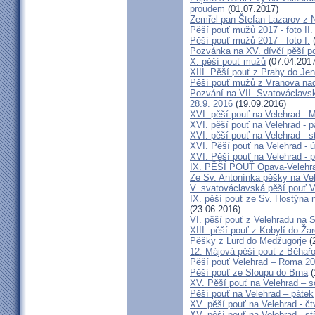
proudem
(01.07.2017)
Zemřel pan Štefan Lazarov z 
Pěší pouť mužů 2017 - foto II.
Pěší pouť mužů 2017 - foto I.
(
Pozvánka na XV. dívčí pěší p
X. pěší pouť mužů
(07.04.2017
XIII. Pěší pouť z Prahy do Je
Pěší pouť mužů z Vranova nad 
Pozvání na VII. Svatováclavsk
28.9. 2016
(19.09.2016)
XVI. pěší pouť na Velehrad - 
XVI. pěší pouť na Velehrad - p
XVI. pěší pouť na Velehrad - s
XVI. Pěší pouť na Velehrad - ú
XVI. Pěší pouť na Velehrad - p
IX. PĚŠÍ POUŤ Opava-Velehr
Ze Sv. Antonínka pěšky na Ve
V. svatováclavská pěší pouť V
IX. pěší pouť ze Sv. Hostýna 
(23.06.2016)
VI. pěší pouť z Velehradu na
XIII. pěší pouť z Kobylí do Ža
Pěšky z Lurd do Medžugorje
(
12. Májová pěší pouť z Běhař
Pěší pouť Velehrad – Roma 20
Pěší pouť ze Sloupu do Brna
(
XV. Pěší pouť na Velehrad – s
Pěší pouť na Velehrad – pátek
XV. pěší pouť na Velehrad - čt
XV. pěší pouť na Velehrad - st