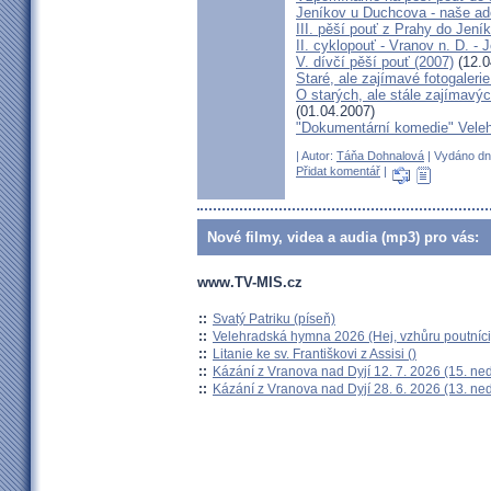
Jeníkov u Duchcova - naše ad
III. pěší pouť z Prahy do Jení
II. cyklopouť - Vranov n. D. -
V. dívčí pěší pouť (2007)
(12.0
Staré, ale zajímavé fotogaleri
O starých, ale stále zajímavý
(01.04.2007)
"Dokumentární komedie" Vele
| Autor:
Táňa Dohnalová
| Vydáno dne
Přidat komentář
|
Nové filmy, videa a audia (mp3) pro vás:
www.TV-MIS.cz
::
Svatý Patriku (píseň)
::
Velehradská hymna 2026 (Hej, vzhůru poutníci
::
Litanie ke sv. Františkovi z Assisi ()
::
Kázání z Vranova nad Dyjí 12. 7. 2026 (15. ne
::
Kázání z Vranova nad Dyjí 28. 6. 2026 (13. ne