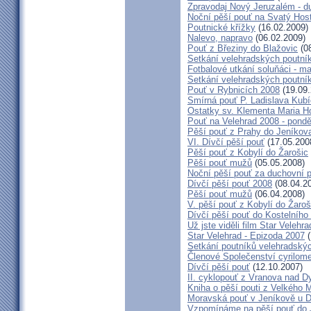
Zpravodaj Nový Jeruzalém - d
Noční pěší pouť na Svatý Hos
Poutnické křížky
(16.02.2009)
Nalevo, napravo
(06.02.2009)
Pouť z Březiny do Blažovic
(08
Setkání velehradských poutní
Fotbalové utkání soluňáci - ma
Setkání velehradských poutní
Pouť v Rybnicích 2008
(19.09.
Smírná pouť P. Ladislava Kub
Ostatky sv. Klementa Maria H
Pouť na Velehrad 2008 - pondě
Pěší pouť z Prahy do Jeníkov
VI. Dívčí pěší pouť
(17.05.200
Pěší pouť z Kobylí do Žarošic
Pěší pouť mužů
(05.05.2008)
Noční pěší pouť za duchovní 
Dívčí pěší pouť 2008
(08.04.2
Pěší pouť mužů
(06.04.2008)
V. pěší pouť z Kobylí do Žaroš
Dívčí pěší pouť do Kostelního
Už jste viděli film Star Velehr
Star Velehrad - Epizoda 2007
(
Setkání poutníků velehradský
Členové Společenství cyrilom
Dívčí pěší pouť
(12.10.2007)
II. cyklopouť z Vranova nad Dy
Kniha o pěší pouti z Velkého 
Moravská pouť v Jeníkově u 
Vzpomínáme na pěší pouť do J