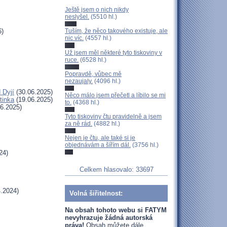
Ještě jsem o nich nikdy
neslyšel.
(5510 hl.)
6)
Tuším, že něco takového existuje, ale
nic víc.
(4557 hl.)
Už jsem měl některé tyto tiskoviny v
ruce.
(6528 hl.)
Popravdě, vůbec mě
nezaujaly.
(4096 hl.)
 Dyjí
(30.06.2025)
Něco málo jsem přečetl a líbilo se mi
tinka
(19.06.2025)
to.
(4368 hl.)
6.2025)
Tyto tiskoviny čtu pravidelně a jsem
za ně rád.
(4882 hl.)
Nejen je čtu, ale také si je
objednávám a šířím dál.
(3756 hl.)
24)
Celkem hlasovalo: 33697
.2024)
Volná šiřitelnost:
Na obsah tohoto webu si FATYM
nevyhrazuje žádná autorská
práva!
Obsah můžete dále