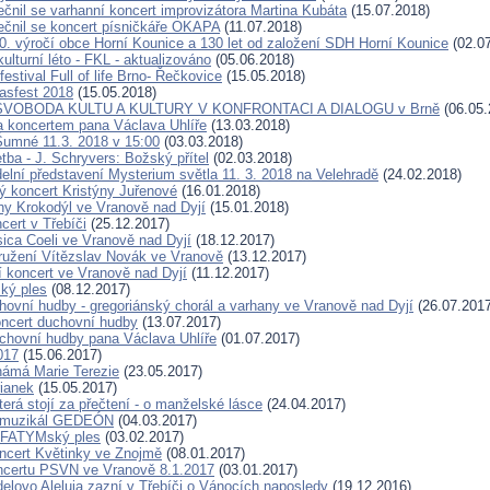
ečnil se varhanní koncert improvizátora Martina Kubáta
(15.07.2018)
ečnil se koncert písničkáře OKAPA
(11.07.2018)
0. výročí obce Horní Kounice a 130 let od založení SDH Horní Kounice
(02.07
lturní léto - FKL - aktualizováno
(05.06.2018)
estival Full of life Brno- Řečkovice
(15.05.2018)
fasfest 2018
(15.05.2018)
 SVOBODA KULTU A KULTURY V KONFRONTACI A DIALOGU v Brně
(06.05.
a koncertem pana Václava Uhlíře
(13.03.2018)
Šumné 11.3. 2018 v 15:00
(03.03.2018)
tba - J. Schryvers: Božský přítel
(02.03.2018)
delní představení Mysterium světla 11. 3. 2018 na Velehradě
(24.02.2018)
vý koncert Kristýny Juřenové
(16.01.2018)
hy Krokodýl ve Vranově nad Dyjí
(15.01.2018)
cert v Třebíči
(25.12.2017)
ica Coeli ve Vranově nad Dyjí
(18.12.2017)
užení Vítězslav Novák ve Vranově
(13.12.2017)
 koncert ve Vranově nad Dyjí
(11.12.2017)
ký ples
(08.12.2017)
hovní hudby - gregoriánský chorál a varhany ve Vranově nad Dyjí
(26.07.2017
ncert duchovní hudby
(13.07.2017)
chovní hudby pana Václava Uhlíře
(01.07.2017)
017
(15.06.2017)
ámá Marie Terezie
(23.05.2017)
ianek
(15.05.2017)
erá stojí za přečtení - o manželské lásce
(24.04.2017)
 muzikál GEDEÓN
(04.03.2017)
. FATYMský ples
(03.02.2017)
ncert Květinky ve Znojmě
(08.01.2017)
ncertu PSVN ve Vranově 8.1.2017
(03.01.2017)
elovo Aleluja zazní v Třebíči o Vánocích naposledy
(19.12.2016)