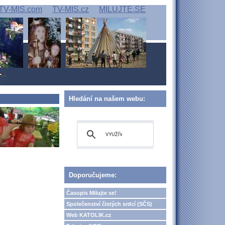
TV-MIS.com
TV-MIS.cz
MILUJTE.SE
Hledání na našem webu:
Doporučujeme:
Časopis Milujte se!
Společenství čistých srdcí (SČS)
Web KATOLIK.cz