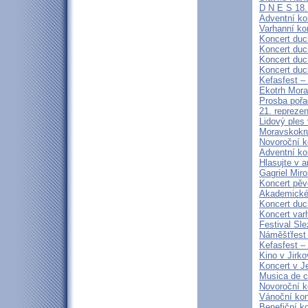
D N E S 1
Adventní ko
Varhanní ko
Koncert duc
Koncert duc
Koncert duc
Koncert duc
Kefasfest –
Ekotrh Mora
Prosba poř
21. repreze
Lidový ples
Moravskokru
Novoroční k
Adventní kon
Hlasujte v a
Gagriel Miro
Koncert pěv
Akademické 
Koncert duc
Koncert var
Festival Sle
Náměšťfest
Kefasfest –
Kino v Jirko
Koncert v J
Musica de 
Novoroční 
Vánoční kon
Benefiční k