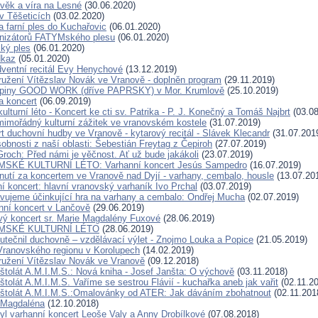
věk a víra na Lesné
(30.06.2020)
v Těšeticích
(03.02.2020)
 farní ples do Kuchařovic
(06.01.2020)
anizátorů FATYMského plesu
(06.01.2020)
ký ples
(06.01.2020)
dkaz
(05.01.2020)
dventní recitál Evy Henychové
(13.12.2019)
užení Vítězslav Novák ve Vranově - doplněn program
(29.11.2019)
upiny GOOD WORK (dříve PAPRSKY) v Mor. Krumlově
(25.10.2019)
a koncert
(06.09.2019)
turní léto - Koncert ke cti sv. Patrika - P. J. Konečný a Tomáš Najbrt
(03.08
mimořádný kulturní zážitek ve vranovském kostele
(31.07.2019)
t duchovní hudby ve Vranově - kytarový recitál - Slávek Klecandr
(31.07.201
bnosti z naší oblasti: Šebestián Freytag z Čepiroh
(27.07.2019)
Groch: Před námi je věčnost. Ať už bude jakákoli
(23.07.2019)
MSKÉ KULTURNÍ LÉTO: Varhanní koncert Jesús Sampedro
(16.07.2019)
nutí za koncertem ve Vranově nad Dyjí - varhany, cembalo, housle
(13.07.20
í koncert: hlavní vranovský varhaník Ivo Prchal
(03.07.2019)
vujeme účinkující hra na varhany a cembalo: Ondřej Mucha
(02.07.2019)
nní koncert v Lančově
(29.06.2019)
ý koncert sr. Marie Magdalény Fuxové
(28.06.2019)
YMSKÉ KULTURNÍ LÉTO
(28.06.2019)
utečnil duchovně – vzdělávací výlet - Znojmo Louka a Popice
(21.05.2019)
ranovského regionu v Korolupech
(14.02.2019)
užení Vítězslav Novák ve Vranově
(09.12.2018)
štolát A.M.I.M.S.: Nová kniha - Josef Janšta: O výchově
(03.11.2018)
tolát A.M.I.M.S. Vaříme se sestrou Flávií - kuchařka aneb jak vařit
(02.11.2
štolát A.M.I.M.S.:Omalovánky od ATER: Jak dáváním zbohatnout
(02.11.201
 Magdaléna
(12.10.2018)
byl varhanní koncert Leoše Valy a Anny Drobílkové
(07.08.2018)