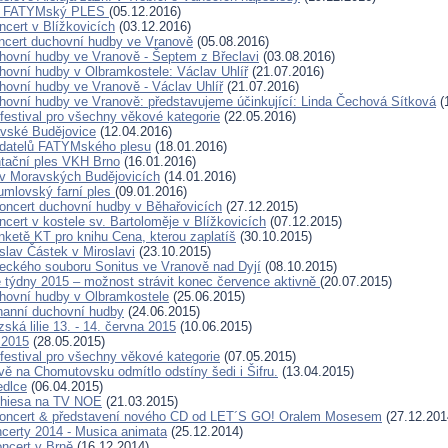
8. FATYMský PLES
(05.12.2016)
ncert v Blížkovicích
(03.12.2016)
ncert duchovní hudby ve Vranově
(05.08.2016)
hovní hudby ve Vranově - Šeptem z Břeclavi
(03.08.2016)
hovní hudby v Olbramkostele: Václav Uhlíř
(21.07.2016)
hovní hudby ve Vranově - Václav Uhlíř
(21.07.2016)
hovní hudby ve Vranově: představujeme účinkující: Linda Čechová Sítková
(
 festival pro všechny věkové kategorie
(22.05.2016)
vské Budějovice
(12.04.2016)
adatelů FATYMského plesu
(18.01.2016)
ntační ples VKH Brno
(16.01.2016)
 v Moravských Budějovicích
(14.01.2016)
mlovský farní ples
(09.01.2016)
oncert duchovní hudby v Běhařovicích
(27.12.2015)
cert v kostele sv. Bartoloměje v Blížkovicích
(07.12.2015)
nketě KT pro knihu Cena, kterou zaplatíš
(30.10.2015)
slav Částek v Miroslavi
(23.10.2015)
eckého souboru Sonitus ve Vranově nad Dyjí
(08.10.2015)
týdny 2015 – možnost strávit konec července aktivně
(20.07.2015)
hovní hudby v Olbramkostele
(25.06.2015)
hanní duchovní hudby
(24.06.2015)
zská lilie 13. - 14. června 2015
(10.06.2015)
 2015
(28.05.2015)
 festival pro všechny věkové kategorie
(07.05.2015)
vě na Chomutovsku odmítlo odstíny šedi i Šifru.
(13.04.2015)
edlce
(06.04.2015)
chiesa na TV NOE
(21.03.2015)
koncert & představení nového CD od LET´S GO! Oralem Mosesem
(27.12.201
certy 2014 - Musica animata
(25.12.2014)
oncert v Brně
(16.12.2014)