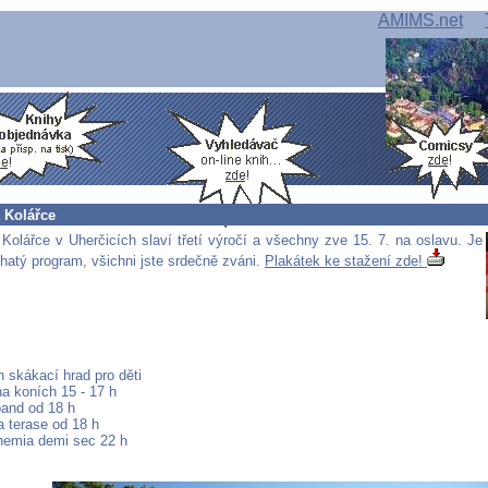
AMIMS.net
 Kolářce
Kolářce v Uherčicích slaví třetí výročí a všechny zve 15. 7. na oslavu. Je
ohatý program, všichni jste srdečně zváni.
Plakátek ke stažení zde!
n skákací hrad pro děti
na koních 15 - 17 h
band od 18 h
na terase od 18 h
hemia demi sec 22 h