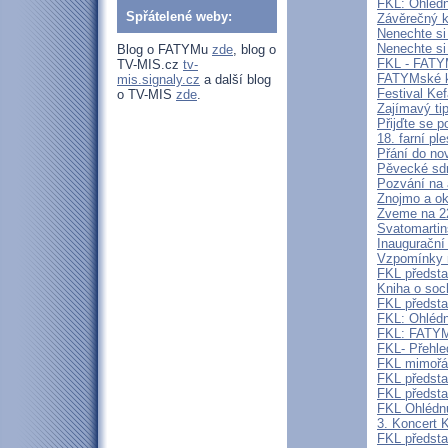
FKL: Ohlédn
Spřátelené weby:
Závěrečný k
Nenechte si 
Nenechte si
Blog o FATYMu
zde
, blog o
FKL - FATYM
TV-MIS.cz
tv-
FATYMské ku
mis.signaly.cz
a další blog
Festival Ke
o TV-MIS
zde
.
Zajímavý ti
Přijďte se p
18. farní pl
Přání do no
Pěvecké sdr
Pozvání na 
Znojmo a ok
Zveme na 2
Svatomartin
Inaugurační
Vzpomínky n
FKL předsta
Kniha o s
FKL předsta
FKL: Ohlédn
FKL: FATYMs
FKL- Přehle
FKL mimořád
FKL předst
FKL předsta
FKL Ohlédnu
3. Koncert 
FKL předsta