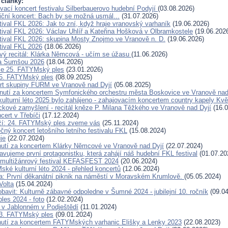
 články:
vací koncert festivalu Silberbauerovo hudební Podyjí
(03.08.2026)
iční koncert: Bach by se možná usmál...
(31.07.2026)
tival FKL 2026: Jak to zní, když hraje vranovský varhaník
(19.06.2026)
tival FKL 2026: Václav Uhlíř a Kateřina Hošková v Olbramkostele
(19.06.202
tival FKL 2026: skupina Mosty Znojmo ve Vranově n. D.
(19.06.2026)
tival FKL 2026
(18.06.2026)
vý recitál: Klárka Němcová - učím se úžasu
(11.06.2026)
za Šumšou 2026
(18.04.2026)
se 25. FATYMský ples
(23.01.2026)
5. FATYMský ples
(08.09.2025)
rt skupiny FURM ve Vranově nad Dyjí
(05.08.2025)
nutí za koncertem Symfonického orchestru města Boskovice ve Vranově nad
lturní léto 2025 bylo zahájeno - zahajovacím koncertem country kapely Kvě
ckové zamyšlení - recitál kněze P. Milana Těžkého ve Vranově nad Dyjí
(16.0
cert v Třebíči
(17.12.2024)
íží: 24. FATYMský ples zveme vás
(25.11.2024)
čný koncert letošního letního festivalu FKL
(15.08.2024)
je
(22.07.2024)
utí za koncertem Klárky Němcové ve Vranově nad Dyjí
(22.07.2024)
avujeme první protagonistku, která zahájí náš hudební FKL festival
(01.07.20
 multižánrový festival KEFASFEST 2024
(20.06.2024)
ké kulturní léto 2024 - přehled koncertů
(12.06.2024)
: První děkanátní piknik na náměstí v Moravském Krumlově.
(05.05.2024)
Volta
(15.04.2024)
obavit: Kulturně zábavné odpoledne v Šumné 2024 - jubilejní 10. ročník
(09.04
es 2024 - foto
(12.02.2024)
 v Jablonném v Podještědí
(11.01.2024)
3. FATYMský ples
(09.01.2024)
utí za koncertem FATYMských varhanic Elišky a Lenky 2023
(22.08.2023)