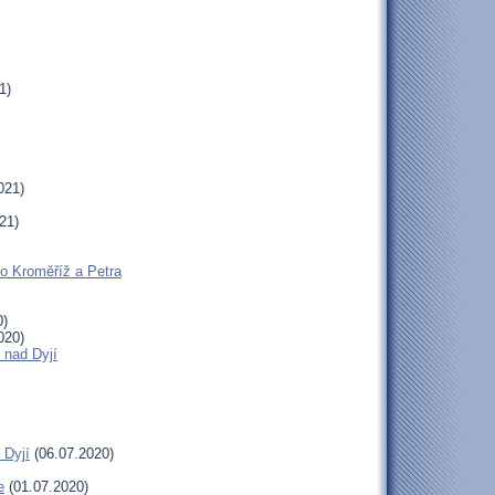
1)
021)
21)
ho Kroměříž a Petra
0)
020)
 nad Dyjí
 Dyjí
(06.07.2020)
e
(01.07.2020)