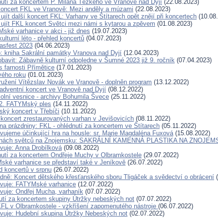
utí za koncertem P. Milana Těžkého ve Vranově nad Dyjí
(22.08.2023)
oncert FKL ve Vranově: Mezi anděly a múzami
(22.08.2023)
ujít další koncert FKL: Varhany ve Štítarech opět znějí při koncertech
(10.08
 ujít FKL koncert Světci mezi námi s kytarou a zpěvem
(01.08.2023)
ské varhanice v akci - již dnes
(19.07.2023)
lturní léto - přehled koncertů
(04.07.2023)
fasfest 2023
(04.06.2023)
p: kniha Sakrální památky Vranova nad Dyjí
(12.04.2023)
obavit: Zábavně kulturní odpoledne v Šumné 2023 již 9. ročník
(07.04.2023)
es farnosti Přímětice
(17.01.2023)
vého roku
(01.01.2023)
užení Vítězslav Novák ve Vranově - doplněn program
(13.12.2022)
adventní koncert ve Vranově nad Dyjí
(08.12.2022)
olní vesnice - archivy Bohumila Švece
(25.11.2022)
2. FATYMský ples
(14.11.2022)
ský koncert v Třebíči
(10.11.2022)
 koncert zrestaurovaných varhan v Jevišovicích
(08.11.2022)
a prázdniny: FKL - ohlédnutí za koncertem ve Štítarech
(05.11.2022)
vujeme účinkující hra na housle: sr. Marie Magdaléna Fuxová
(15.08.2022)
ochách světců na Znojemsku: SAKRÁLNÍ KAMENNÁ PLASTIKA NA ZNOJE
vuje: Anna Drobílková
(09.08.2022)
utí za koncertem Ondřeje Muchy v Olbramkostele
(29.07.2022)
ké varhanice se představí také v Jeníkově
(26.07.2022)
d koncertů v srpnu
(26.07.2022)
ně: Koncert dětského křesťanského sboru Tligáček a svědectví o obrácení
(
avuje: FATYMské varhanice
(12.07.2022)
vuje: Ondřej Mucha, varhaník
(07.07.2022)
tí za koncertem skupiny Útržky nebeských not
(07.07.2022)
KFL v Olbramkostele - vzkříšení zapomenutého nástroje
(06.07.2022)
vuje: Hudební skupina Útržky Nebeských not
(02.07.2022)