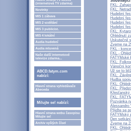
Související
(internetová TV zdarma)
FKL: Zahajo
FKL: Netrad
Novinky
Hudební fes
MIS 1 zábava
Hudební fes
Hudební fes
MIS 2 vzdělání
Hudební fes
MIS 3 publicist.
FKL: Kytaro
Ohlédnutí 
MIS 4 lokální
Uskutečnil 
Audia hudební
Zveme na 2
Audia mluvená
FKL - konce
FKL - Ohléd
Naše další internetové
FATYMské ku
televize zdarma...
FKL: Folkro
Vánoční kon
Už se to bl
ABCD.fatym.com
FKL: Závěre
nabízí:
Hudba spoju
FKL: Ohlédn
Hlavní strana vyhledávače
FKL: Předst
Abeceda
Křesťanský
FKL: FATYMs
Pozvánka na
Milujte se! nabízí:
Alessandro 
Přijďte se p
Hlavní strana webu časopisu
FATYMský pl
Milujte se!
Den setkání
Archiv vyšlých čísel
Zveme na 2
FKL: Ohlédn