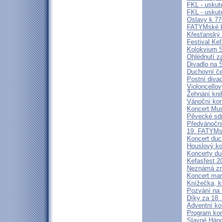
FKL - uskut
FKL - uskut
Oslavy k 77
FATYMské ku
Křesťanský f
Festival Ke
Kolokvium
Ohlédnutí z
Divadlo na 
Duchovní če
Postní diva
Violoncello
Žehnání kni
Vánoční kon
Koncert Mus
Pěvecké sdr
Předvánoční
19. FATYMs
Koncert duc
Houslový ko
Koncerty du
Kefasfest 2
Neznámá zn
Koncert mar
Knížečka, kt
Pozvání na
Díky za 18
Adventní ko
Program ko
Slavné Händ