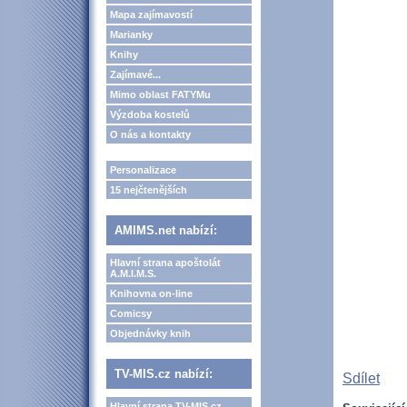
Mapa zajímavostí
Marianky
Knihy
Zajímavé...
Mimo oblast FATYMu
Výzdoba kostelů
O nás a kontakty
Personalizace
15 nejčtenějších
AMIMS.net nabízí:
Hlavní strana apoštolát
A.M.I.M.S.
Knihovna on-line
Comicsy
Objednávky knih
TV-MIS.cz nabízí:
Sdílet
Hlavní strana TV-MIS.cz