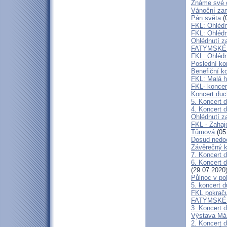
Známe své 
Vánoční zam
Pán světa
(
FKL: Ohlédn
FKL: Ohlédn
Ohlédnutí z
FATYMSKÉ 
FKL: Ohlédn
Poslední ko
Benefiční k
FKL: Malá h
FKL- koncer
Koncert duc
5. Koncert 
4. Koncert 
Ohlédnutí z
FKL - Zahaj
Tůmová
(05
Dosud nedoc
Závěrečný k
7. Koncert 
6. Koncert 
(29.07.2020
Půlnoc v po
5. koncert 
FKL pokraču
FATYMSKÉ K
3. Koncert 
Výstava Má 
2. Koncert 