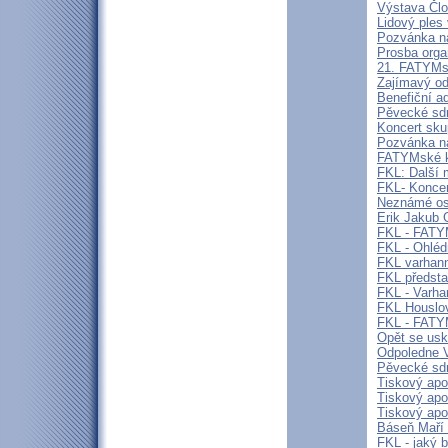
Výstava Člo
Lidový ples 
Pozvánka na
Prosba org
21. FATYMs
Zajímavý o
Benefiční a
Pěvecké sdr
Koncert sk
Pozvánka n
FATYMské kul
FKL: Další 
FKL- Koncer
Neznámé oso
Erik Jakub 
FKL - FATY
FKL - Ohléd
FKL varhann
FKL předsta
FKL - Varha
FKL Houslov
FKL - FAT
Opět se usk
Odpoledne V
Pěvecké sdr
Tiskový apo
Tiskový apoš
Tiskový apo
Báseň Maří
FKL - jaký 