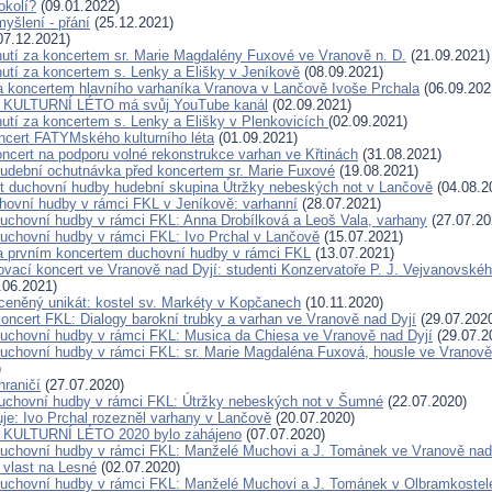
okolí?
(09.01.2022)
yšlení - přání
(25.12.2021)
07.12.2021)
utí za koncertem sr. Marie Magdalény Fuxové ve Vranově n. D.
(21.09.2021)
utí za koncertem s. Lenky a Elišky v Jeníkově
(08.09.2021)
a koncertem hlavního varhaníka Vranova v Lančově Ivoše Prchala
(06.09.202
KULTURNÍ LÉTO má svůj YouTube kanál
(02.09.2021)
utí za koncertem s. Lenky a Elišky v Plenkovicích
(02.09.2021)
ncert FATYMského kulturního léta
(01.09.2021)
oncert na podporu volné rekonstrukce varhan ve Křtinách
(31.08.2021)
udební ochutnávka před koncertem sr. Marie Fuxové
(19.08.2021)
t duchovní hudby hudební skupina Útržky nebeských not v Lančově
(04.08.2
hovní hudby v rámci FKL v Jeníkově: varhanní
(28.07.2021)
duchovní hudby v rámci FKL: Anna Drobílková a Leoš Vala, varhany
(27.07.20
duchovní hudby v rámci FKL: Ivo Prchal v Lančově
(15.07.2021)
a prvním koncertem duchovní hudby v rámci FKL
(13.07.2021)
ovací koncert ve Vranově nad Dyjí: studenti Konzervatoře P. J. Vejvanovské
.06.2021)
eněný unikát: kostel sv. Markéty v Kopčanech
(10.11.2020)
oncert FKL: Dialogy barokní trubky a varhan ve Vranově nad Dyjí
(29.07.202
duchovní hudby v rámci FKL: Musica da Chiesa ve Vranově nad Dyjí
(29.07.2
duchovní hudby v rámci FKL: sr. Marie Magdaléna Fuxová, housle ve Vranově
)
hraničí
(27.07.2020)
duchovní hudby v rámci FKL: Útržky nebeských not v Šumné
(22.07.2020)
je: Ivo Prchal rozezněl varhany v Lančově
(20.07.2020)
ULTURNÍ LÉTO 2020 bylo zahájeno
(07.07.2020)
duchovní hudby v rámci FKL: Manželé Muchovi a J. Tománek ve Vranově nad
vlast na Lesné
(02.07.2020)
duchovní hudby v rámci FKL: Manželé Muchovi a J. Tománek v Olbramkostel