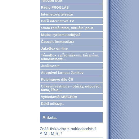
Televize NOE
Rádio PROGLAS
Internetová televize
Další internetové TV
Svatá země Izrael, virtuální pouť
Matice cyrilometodějská
Časopis Immaculata
JukeBox on-line
TémaBox s přednáškami, kázáními,
audioknihami...
Jeníkov.net
Adoptivní farnost Jeníkov
Kolpingovo dílo ČR
Církevní restituce - otázky, odpovědi,
fakta, čísla....
Vyhledávač ABECEDA
Další odkazy...
Anketa:
Znáš tiskoviny z nakladatelství
A.M.I.M.S.?