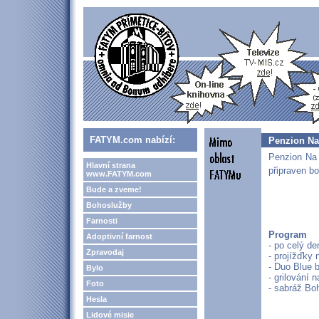
FATYM.com nabízí:
Penzion Na
Penzion Na 
Hlavní strana
připraven b
www.FATYM.com
Bude a zveme!
Bohoslužby
Farnosti
Program
Adoptivní farnost
- po celý de
Zpravodaj
- projížďky 
- Duo Blue 
Bylo
- grilování 
Foto
- sabráž Bo
Hesla
Lidové misie