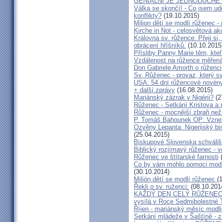
GENIÁLNÍ JE JEDNODUCHÉ C
Válka se skončí! - Co jsem u
konflikty?
(19.10.2015)
Milion dětí se modlí růženec -
Kirche in Not - celosvětová ak
Královna sv. růžence: Přeji si
obrácení hříšníků.
(10.10.2015
Přísliby Panny Marie těm, kte
Vzdálenost na růžence měřen
Don Gabriele Amorth o růženci
Sv. Růženec - provaz, který s
USA: 54 dní růžencové novény 
+ další zprávy
(16.08.2015)
Mariánský zázrak v Nigérii?
(2
Růženec - Setkání Kristova a 
Růženec - mocnější zbraň než 
P. Tomáš Bahounek OP: Vzneš
Ozvěny Lepanta: Nigerijský b
(25.04.2015)
Biskupové Slovenska schválili
Biblický rozjímavý růženec - 
Růženec ve štítarské farnosti
(
Co by vám mohlo pomoci modlit
(30.10.2014)
Milión dětí se modlí růženec
(
Řekli o sv. ruženci:
(08.10.201
KAŽDÝ DEN CELÝ RŮŽENE
vysílá v Roce Sedmibolestné
Říjen - mariánský měsíc modl
Setkání mládeže v Šaštíně -