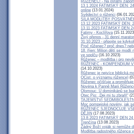
RŮŽENEC! - Na ostatní zapome
13.1.2024 FATIMSKÝ DEN: 24 
online
(13.01.2024)
Svědectví o růženci
(06.01.20
SÍLA MODLITBY POSVÁTNÉ
13.12.2023 FATIMSKÝ DEN: 24
13.11.2023 FATIMSKÝ DEN 24
Fatimy - Koclířova
(15.11.2023
Živý přenos - 31 denní marato
31.10.2023 - připojte se kdykol
Proč růženec? proč dnes? neb
18. říjen: Milion dětí se modl
ve spolču
(16.10.2023)
Růženec – modlitba i pro nevěř
RŮŽENEC - KOMPENDIUM 
(14.10.2023)
Růženec je nejvíce biblická mo
OCist. o významu růžence)
(07
Růženec očišťuje a proměňuje 
Novéna k Panně Marii Růženc
Olomouc: U dominikánů se bud
Otec Pio: „Dej mi tu zbraň!“
(23
TAJEMSTVÍ SEDMIBOLEST
Moc pompejské novény, jak se 
RŮŽENEC SJEDNOCUJE VŠE
DĚJIN
(17.08.2023)
13.8.2023 FATIMSKÝ DEN 24 h
Trenčína
(13.08.2023)
Žádný Boží voják si nemůže do
Modlitba radostného růžence v