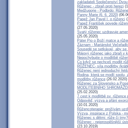
zakladateli Společenství Dvo
Růženec - zbraň proti herezi
(1
Medžugorje - Podbrdo: Růžene
Panny Marie (6. 6. 2020)
(06.0
Papež Jan Pavel I. o růženci
(
Papež František povede růžen
(27.05.2020)
Svatý růženec uzdravuje amer
(25.05.2020)
Páter Pio o Boží matce a růže
Záznam - Mariánské Večeřadlo
Sousedé se setkávají, aby se 
Májový růženec jako zbraň v k
Nepochybujte o modlitbě růže
Co když se nechceš modlit rů
RŮŽENEC- síla modlitby (krátk
Růženec není jednoduchý řetěz
Rodina, která se modlí spolu, 
modlitby růžence
(26.02.2020)
Růženec za Slovensko a Pose
MODLITEBNÍHO SHROMÁŽDĚNÍ
(25.02.2020)
7 cest k modlitbě sv. růžence 
Odpověď, výzva a přání exorc
(10.01.2020)
Růžencoterapie: prožívám uzd
Výzva, inspirace z Polska - m
Růženec s dětmi: růže či trny?
Růženec - nejprospěšnější ústn
(23.10.2019)