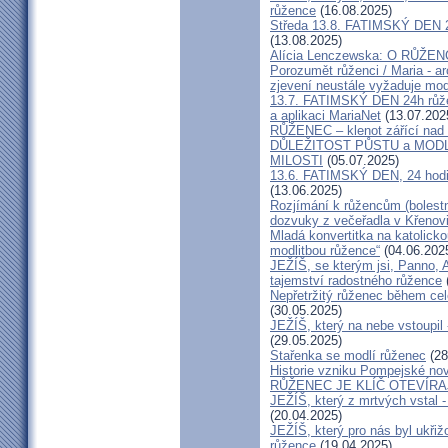
růžence
(16.08.2025)
Středa 13.8. FATIMSKÝ DEN 24h
(13.08.2025)
Alícia Lenczewska: O RŮŽEN
Porozumět růženci / Maria - 
zjevení neustále vyžaduje mod
13.7. FATIMSKÝ DEN 24h růže
a aplikaci MariaNet
(13.07.202
RŮŽENEC – klenot zářící nad 
DŮLEŽITOST PŮSTU a MOD
MILOSTI
(05.07.2025)
13.6. FATIMSKÝ DEN, 24 hodi
(13.06.2025)
Rozjímání k růžencům (bolestn
dozvuky z večeřadla v Křenov
Mladá konvertitka na katolickou
modlitbou růžence“
(04.06.202
JEŽÍŠ, se kterým jsi, Panno, A
tajemství radostného růžence
Nepřetržitý růženec během cel
(30.05.2025)
JEŽÍŠ, který na nebe vstoupil 
(29.05.2025)
Stařenka se modlí růženec
(28
Historie vzniku Pompejské no
RŮŽENEC JE KLÍČ OTEVÍRA
JEŽÍŠ, který z mrtvých vstal -
(20.04.2025)
JEŽÍŠ, který pro nás byl ukřiž
růžence
(19.04.2025)