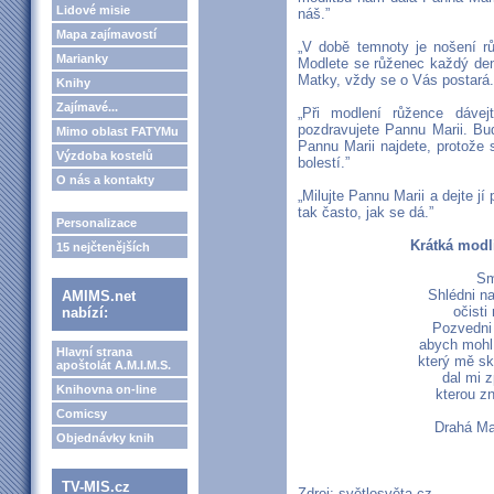
Lidové misie
náš.”
Mapa zajímavostí
„V době temnoty je nošení r
Marianky
Modlete se růženec každý den
Matky, vždy se o Vás postará.
Knihy
Zajímavé...
„Při modlení růžence dávej
pozdravujete Pannu Marii. Bu
Mimo oblast FATYMu
Pannu Marii najdete, protože 
Výzdoba kostelů
bolestí.”
O nás a kontakty
„Milujte Pannu Marii a dejte jí 
tak často, jak se dá.”
Personalizace
Krátká modli
15 nejčtenějších
Sm
Shlédni n
AMIMS.net
očisti
nabízí:
Pozvedni 
abych mohl 
Hlavní strana
který mě sk
apoštolát A.M.I.M.S.
dal mi z
Knihovna on-line
kterou zn
Comicsy
Drahá Ma
Objednávky knih
TV-MIS.cz
Zdroj: světlosvěta.cz