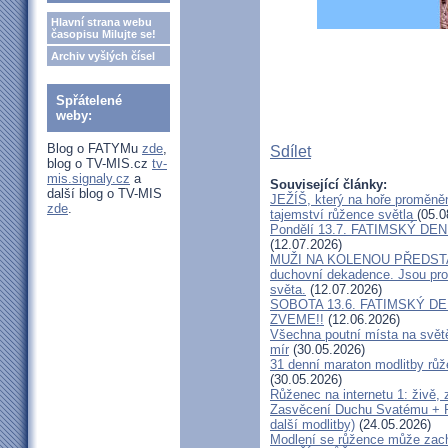
Hlavní strana webu
časopisu Milujte se!
Archiv vyšlých čísel
Spřátelené
weby:
Blog o FATYMu
zde
,
Sdílet
blog o TV-MIS.cz
tv-
mis.signaly.cz
a
Související články:
další blog o TV-MIS
JEŽÍŠ, který na hoře proměnění
zde
.
tajemství růžence světla
(05.0
Pondělí 13.7. FATIMSKÝ DEN -
(12.07.2026)
MUŽI NA KOLENOU PŘEDSTAV
duchovní dekadence. Jsou pro
světa.
(12.07.2026)
SOBOTA 13.6. FATIMSKÝ DEN, 
ZVEME!!
(12.06.2026)
Všechna poutní místa na svět
mír
(30.05.2026)
31 denní maraton modlitby růž
(30.05.2026)
Růženec na internetu 1: živě,
Zasvěcení Duchu Svatému + R
další modlitby)
(24.05.2026)
Modlení se růžence může zachr