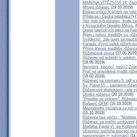
MARIINA VÍTĚZSTVÍ 18: Zázra
Misijní růženec
(19.10.2019)
Biskup vybízí k účasti na mezi
(Přidá se i Česká republika?)
(
Ten, kdo šíří růženec, bude z
z Kysuckého Nového Města.
(
Deset fatimských lekcí na říj
Říjen - měsíc modlitby sv. rů
Svědectví: Jak jsem se naučil
Kanada: První velká růžencová 
Přímý přenos modlitby růženc
Růžencové ovoce
(27.05.2019
Růženec od pobřeží k pobřeží 
(18.05.2019)
Nervózní, bojující, trpící? Zn
Proč se pravidelně modlit růže
(18.02.2019)
Růženec na internetu 5: pdf a
Sv. Pavel VI. - zastánce růže
Růžencové drahokamy - pár vý
Účinky růžence
(20.10.2018)
"Postěte se srdcem": Růženec 
Barbarić OFM)
(15.10.2018)
Mezinárodní iniciativa za mír 
(15.10.2018)
Růžence bez počtu - "Modlete 
Růženec za vnitřní uzdravení
(
Modlitba Pavla VI. ke Králov
Účastníci nočního procesí na s
narozeninám (+ rozjímání)
(11.