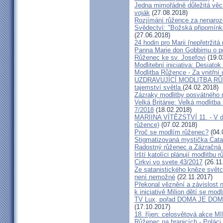
Jedna mimořádně důležitá věc 
voják
(27.08.2018)
Rozjímání růžence za nenaroz
Svědectví: "Božská připomínk
(27.06.2018)
24 hodin pro Marii (nepřetržit
Panna Marie don Gobbimu o p
Růženec ke sv. Josefovi
(19.0
Modlitební iniciativa: ‎Desiato
Modlitba Růžence - Za vnitřní
UZDRAVUJÍCÍ MODLITBA R
tajemství světla
(24.02.2018)
Zázraky modlitby posvátného r
Velká Británie: Velká modlitba
7/2018
(18.02.2018)
MARIINA VÍTĚZSTVÍ 11. - V dě
růžence)
(07.02.2018)
Proč se modlím růženec?
(04.
Stigmatizovaná mystička Catal
Radostný růženec a Zázračná
Irští katolíci plánují modlitbu
Cirkvi vo svete 43/2017
(26.11
Ze satanistického kněze světc
není nemožné
(22.11.2017)
Překonal věznění a závislost n
k iniciativě Milion dětí se modl
TV Lux, pořad DOMA JE DOMA
(17.10.2017)
18. říjen: celosvětová akc
Růženec na hranicích - Poláci 