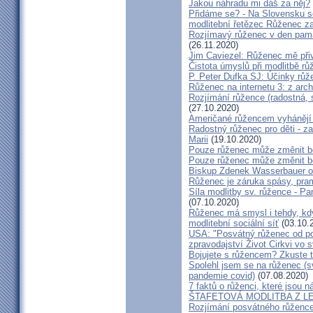
Jakou náhradu mi dáš za něj?
Přidáme se? - Na Slovensku s
modlitební řetězec Růženec za
Rozjímavý růženec v den pam
(26.11.2020)
Jim Caviezel: Růženec mě při
Čistota úmyslů při modlitbě r
P. Peter Dufka SJ: Účinky růž
Růženec na internetu 3: z arch
Rozjímání růžence (radostná, s
(27.10.2020)
Američané růžencem vyhánějí
Radostný růženec pro děti - 
Marii
(19.10.2020)
Pouze růženec může změnit bě
Pouze růženec může změnit bě
Biskup Zdenek Wasserbauer o
Růženec je záruka spásy, pram
Síla modlitby sv. růžence - P
(07.10.2020)
Růženec má smysl i tehdy, kd
modlitební sociální síť
(03.10.
USA: "Posvátný růženec od pobř
zpravodajství Život Cirkvi vo 
Bojujete s růžencem? Zkuste t
Spolehl jsem se na růženec (
pandemie covid)
(07.08.2020)
7 faktů o růženci, které jso
ŠTAFETOVÁ MODLITBA Z LEVOČ
Rozjímání posvátného růžence 