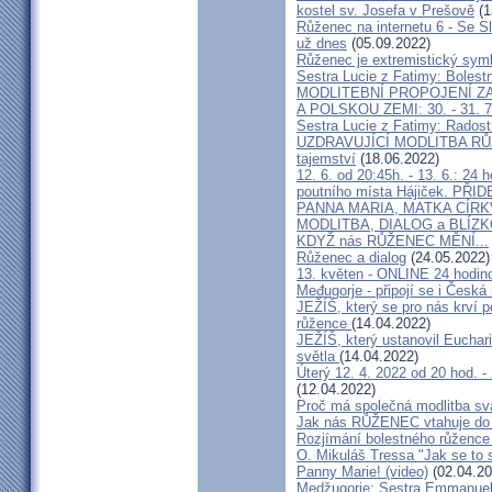
kostel sv. Josefa v Prešově
(1
Růženec na internetu 6 - Se S
už dnes
(05.09.2022)
Růženec je extremistický sym
Sestra Lucie z Fatimy: Bolest
MODLITEBNÍ PROPOJENÍ Z
A POLSKOU ZEMI: 30. - 31. 7
Sestra Lucie z Fatimy: Rados
UZDRAVUJÍCÍ MODLITBA RŮ
tajemství
(18.06.2022)
12. 6. od 20:45h. - 13. 6.: 2
poutního místa Hájiček. PŘ
PANNA MARIA, MATKA CÍR
MODLITBA, DIALOG a BLÍZK
KDYŽ nás RŮŽENEC MĚNÍ...
Růženec a dialog
(24.05.2022)
13. květen - ONLINE 24 hodin
Međugorje - připojí se i Česká
JEŽÍŠ, který se pro nás krví po
růžence
(14.04.2022)
JEŽÍŠ, který ustanovil Eucharis
světla
(14.04.2022)
Úterý 12. 4. 2022 od 20 hod. -
(12.04.2022)
Proč má společná modlitba sv
Jak nás RŮŽENEC vtahuje d
Rozjímání bolestného růžence 
O. Mikuláš Tressa "Jak se to
Panny Marie! (video)
(02.04.20
Medžugorje: Sestra Emmanuela