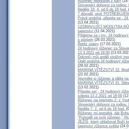
Růženec nepouštěj z ruky
(18.
Slovenský dohovor za rodi
Neděle 18. 4. od 6 do 18 hod.
7 důvodů, proč POTŘEBUJEME
Právě probíhá, připojte se - 2
(13.04.2021)
UZDRAVUJÍCÍ MODLITBA RŮ
tajemství
(11.04.2021)
Přidejme se i my: 24 hodinový 
s půstem
(26.03.2021)
Řetěz spásy
(17.03.2021)
24 hodinový růženec za Slove
13.3.2021 od 18:00
(13.03.202
Dokončí můj anděl strážný mo
Opět probíhá 24 hodinový růže
(28.02.2021)
MARIINA VÍTĚZSTVÍ 32: Modle
(22.02.2021)
Vezměte si růženec a jděte n
MARIINA VÍTĚZSTVÍ 31: Dětsk
(13.02.2021)
Připojte se! - 24 hodinový rů
sobota 13.2.2021 od 18:00
(12
Růženec na internetu 2: z You
Slovenský dohovor za rodi
Neděle 7. 2. od 6 do 18 hod.
(
Růženec mi pomáhá, dát Bohu 
"Pomodli se svůj růženec," ří
JEŽÍŠ, který ohlašoval Boží kr
tajemství růžence světla
(24.0