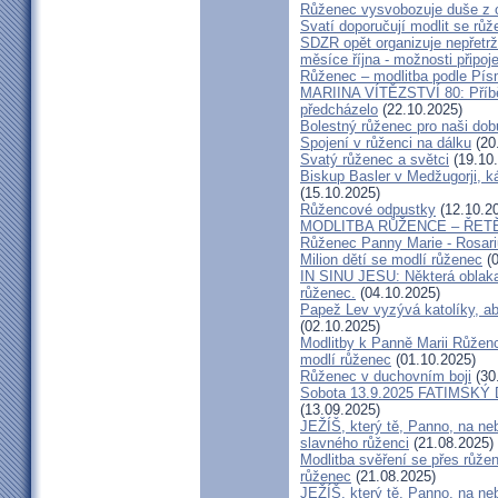
Růženec vysvobozuje duše z o
Svatí doporučují modlit se růž
SDZR opět organizuje nepřetrž
měsíce října - možnosti připoj
Růženec – modlitba podle Pí
MARIINA VÍTĚZSTVÍ 80: Příb
předcházelo
(22.10.2025)
Bolestný růženec pro naši dob
Spojení v růženci na dálku
(20
Svatý růženec a světci
(19.10
Biskup Basler v Medžugorji, 
(15.10.2025)
Růžencové odpustky
(12.10.2
MODLITBA RŮŽENCE – ŘETĚ
Růženec Panny Marie - Rosari
Milion dětí se modlí růženec
(0
IN SINU JESU: Některá oblak
růženec.
(04.10.2025)
Papež Lev vyzývá katolíky, ab
(02.10.2025)
Modlitby k Panně Marii Růženc
modlí růženec
(01.10.2025)
Růženec v duchovním boji
(30
Sobota 13.9.2025 FATIMSKÝ D
(13.09.2025)
JEŽÍŠ, který tě, Panno, na neb
slavného růženci
(21.08.2025)
Modlitba svěření se přes růže
růženec
(21.08.2025)
JEŽÍŠ, který tě, Panno, na neb