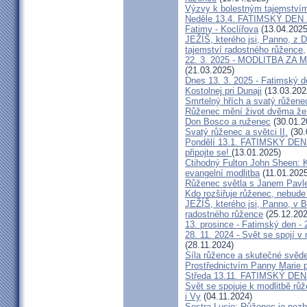
Výzvy k bolestným tajemstvím
Neděle 13.4. FATIMSKÝ DEN 
Fatimy - Koclířova
(13.04.2025
JEŽÍŠ, kterého jsi, Panno, z 
tajemství radostného růžence,
22. 3. 2025 - MODLITBA ZA MÍ
(21.03.2025)
Dnes 13. 3. 2025 - Fatimský d
Kostolnej pri Dunaji
(13.03.202
Smrtelný hřích a svatý růžene
Růženec mění život dvěma že
Don Bosco a ruženec
(30.01.2
Svatý růženec a světci II.
(30.
Pondělí 13.1. FATIMSKÝ DEN 2
připojte se!
(13.01.2025)
Ctihodný Fulton John Sheen: 
evangelní modlitba
(11.01.2025
Růženec světla s Janem Pavle
Kdo rozšiřuje růženec, nebude
JEŽÍŠ, kterého jsi, Panno, v B
radostného růžence
(25.12.202
13. prosince - Fatimský den - 
28. 11. 2024 - Svět se spojí 
(28.11.2024)
Síla růžence a skutečné svěde
Prostřednictvím Panny Marie p
Středa 13.11. FATIMSKÝ DEN 
Svět se spojuje k modlitbě růž
i Vy
(04.11.2024)
Sestra Lucie: Růženec je nezb