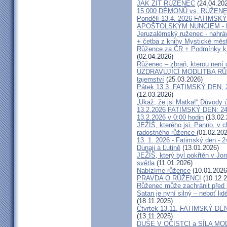
JAK ŽÍT RŮŽENEC
(24.04.20
15 000 DÉMONŮ vs. RŮŽEN
Pondělí 13.4. 2026 FATIMSKÝ
APOŠTOLSKÝM NUNCIEM - K
Jeruzalémský ruženec - nahráv
+ četba z knihy Mystické měs
Růžence za ČR + Podmínky k 
(02.04.2026)
Růženec – zbraň, kterou není 
UZDRAVUJÍCÍ MODLITBA RŮ
tajemství
(25.03.2026)
Pátek 13.3. FATIMSKÝ DEN, 24
(12.03.2026)
„Ukaž, že jsi Matka!“ Důvody 
13.2.2026 FATIMSKÝ DEN: 24
13.2.2026 v 0:00 hodin
(13.02.
JEŽÍŠ, kterého jsi, Panno, v c
radostného růžence
(01.02.202
13. 1. 2026 - Fatimský den - 2
Dunaji a Ľutině
(13.01.2026)
JEŽÍŠ, který byl pokřtěn v Jor
světla
(11.01.2026)
Nabízíme růžence
(10.01.2026
PRAVDA O RŮŽENCI
(10.12.2
Růženec může zachránit před
Satan je nyní silný – neboť li
(18.11.2025)
Čtvrtek 13.11. FATIMSKÝ DEN
(13.11.2025)
DUŠE V OČISTCI a SÍLA M