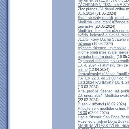
MARIINA VÍTĚZSTVÍ 67: J
ZÁCHRANA V TÍSNI a VE S
Živý přenos: 31 denní online 
31.5.2024
(31.05.2024)
Svatí se vždy modlili, modlí a
Modlitba - rozjímání růžence 
tajemství
(20.05.2024)
Modlitba - rozjímání růžence 
světla, bolestná a slavná taje
JEŽÍŠ, který Ducha Svatého se
růžence
(19.05.2024)
Význam růžence - symbolika, o
Kromě oběti mše svaté neexistu
pomáhá trpícím duším
(16.05.
Tajemství růžence jsou zrcad
13. 4. 2024 - Fatimský den ze
online
(12.04.2024)
Jeruzalémský růženec (modlí 
PÁTEK 22.3. od 21:00 Noc mil
13.3.2024 FATIMSKÝ DEN: 24
(13.03.2024)
Víte, proč je růženec náš pokl
23. února 2024: Modlitba svaté
(22.02.2024)
Píseň k růženci
(18.02.2024)
Připojte se k modlitbě online:
18:30
(02.02.2024)
Had a růženec Sen Dona Bos
Růženec v rodině Dona Boska
MARIINA VÍTĚZSTVÍ 65: Růžene