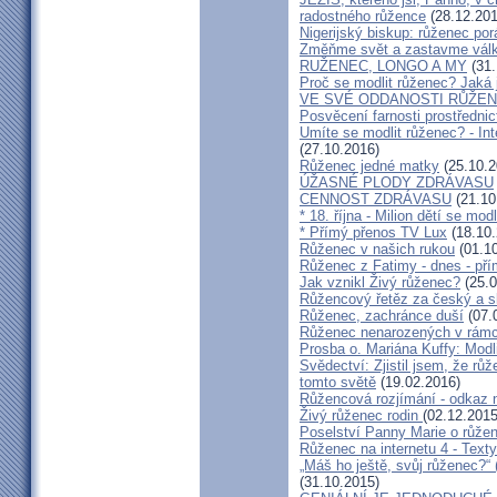
radostného růžence
(28.12.201
Nigerijský biskup: růženec po
Změňme svět a zastavme válk
RUŽENEC, LONGO A MY
(31.
Proč se modlit růženec? Jaká 
VE SVÉ ODDANOSTI RŮŽEN
Posvěcení farnosti prostředni
Umíte se modlit růženec? - In
(27.10.2016)
Růženec jedné matky
(25.10.2
ÚŽASNÉ PLODY ZDRÁVASU
CENNOST ZDRÁVASU
(21.10
* 18. října - Milion dětí se mod
* Přímý přenos TV Lux
(18.10.
Růženec v našich rukou
(01.10
Růženec z Fatimy - dnes - př
Jak vznikl Živý růženec?
(25.0
Růžencový řetěz za český a s
Růženec, zachránce duší
(07.
Růženec nenarozených v rámci
Prosba o. Mariána Kuffy: Modl
Svědectví: Zjistil jsem, že růž
tomto světě
(19.02.2016)
Růžencová rozjímání - odkaz n
Živý růženec rodin
(02.12.2015
Poselství Panny Marie o růžen
Růženec na internetu 4 - Text
„Máš ho ještě, svůj růženec?“
(31.10.2015)