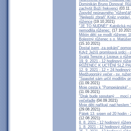
Dominikán Bruno Donoval: Růž
zachytit Boží frekvenci
(03.11.
Zpověď neúnavného "růženčáře
"Nejlepší zbraň" Kněz vypráví 
růžence
(19.10.2021)
"JE TO NUDNÉ!" Katolická má
nemodlila růženec:
(17.10.202
Milión dětí se modlí růženec 1
Bolestný růženec s o. Matúše
(15.10.2021)
Dostal jsem „za pokání“ pomod
Když Ježíš promlouvá srdci - 
Svatá Terezie z Lisieux o růž
19. 9. 2021 - 12 hodinový růže
RŮŽENEC K UCTĚNÍ SLZ P
12. 9. 2021 - 12 + 24 hodinový
Medžugorský večer - sv. ruže
"Spasitel sám určil modlit
(11.09.2021)
Moje cesta k "Pompejánské" - s
(11.09.2021)
"Drak bude spoutaný ... mocí
večeřadle
(04.09.2021)
Moje děti naříkají nad heslem
(29.08.2021)
Pátek 13. srpen od 20 hodin -
(12.08.2021)
8. 8. 2021 - 12 hodinový růžen
1. 8. 2021 - 12 hodinový růžen