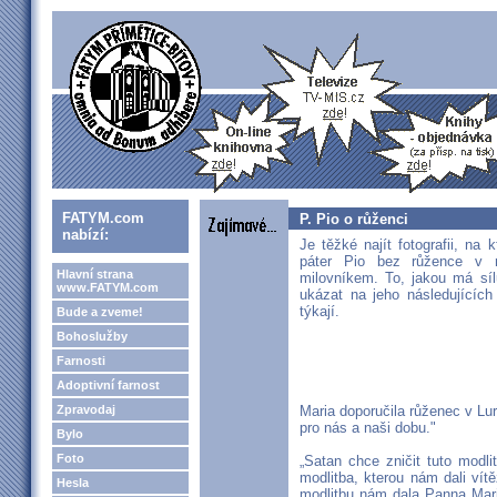
FATYM.com
P. Pio o růženci
nabízí:
Je těžké najít fotografii, na
páter Pio bez růžence v r
Hlavní strana
milovníkem. To, jakou má sí
www.FATYM.com
ukázat na jeho následujících 
týkají.
Bude a zveme!
Bohoslužby
Farnosti
Adoptivní farnost
Zpravodaj
Maria doporučila růženec v Lu
pro nás a naši dobu."
Bylo
Foto
„Satan chce zničit tuto modl
modlitba, kterou nám dali vít
Hesla
modlitbu nám dala Panna Mari