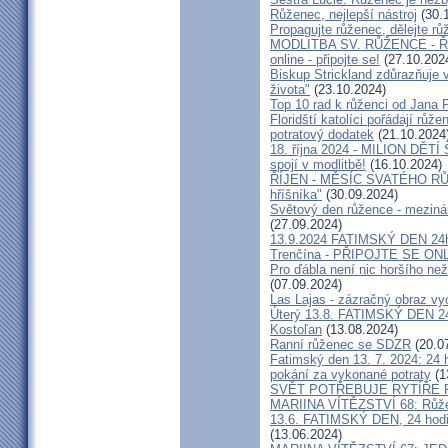
Růženec, nejlepší nástroj
(30.
Propagujte růženec, dělejte rů
MODLITBA SV. RŮŽENCE - Říjen 
online - připojte se!
(27.10.202
Biskup Strickland zdůrazňuje
života"
(23.10.2024)
Top 10 rad k růženci od Jana P
Floridští katolíci pořádají rů
potratový dodatek
(21.10.2024
18. října 2024 - MILION DĚT
spojí v modlitbě!
(16.10.2024)
ŘÍJEN - MĚSÍC SVATÉHO RŮŽ
hříšníka"
(30.09.2024)
Světový den růžence - mezinár
(27.09.2024)
13.9.2024 FATIMSKÝ DEN 24ho
Trenčína - PŘIPOJTE SE ON
Pro ďábla není nic horšího ne
(07.09.2024)
Las Lajas - zázračný obraz vy
Úterý 13.8. FATIMSKÝ DEN 24h
Kostoľan
(13.08.2024)
Ranní růženec se SDZR
(20.0
Fatimský den 13. 7. 2024: 24
pokání za vykonané potraty
(1
SVĚT POTŘEBUJE RYTÍŘE
MARIINA VÍTĚZSTVÍ 68: Růže
13.6. FATIMSKÝ DEN, 24 hodi
(13.06.2024)