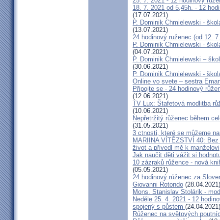
25. 7. 2021 - 12 hodinový růže
18. 7. 2021 od 5,45h. - 12 hodi
(17.07.2021)
P. Dominik Chmielewski - škol
(13.07.2021)
24 hodinový ruženec (od 12. 7.
P. Dominik Chmielewski - škola
(04.07.2021)
P. Dominik Chmielewski – škol
(30.06.2021)
P. Dominik Chmielewski - škol
Online vo svete – sestra Eman
Připojte se - 24 hodinový růž
(12.06.2021)
TV Lux: Štafetová modlitba růž
(10.06.2021)
Nepřetržitý růženec během cel
(31.05.2021)
3 ctnosti, které se můžeme na
MARIINA VÍTĚZSTVÍ 40: Bez ně
život a přivedl mě k manželovi
Jak naučit děti vážit si hodno
10 zázraků růžence - nová kni
(05.05.2021)
24 hodinový růženec za Slove
Giovanni Rotondo
(28.04.2021
Mons. Stanislav Stolárik - mo
Neděle 25. 4. 2021 - 12 hodino
spojený s půstem
(24.04.2021
Růženec na světových poutní