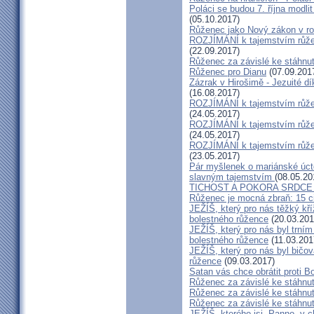
Poláci se budou 7. října modlit 
(05.10.2017)
Růženec jako Nový zákon v roz
ROZJÍMÁNÍ k tajemstvím růženc
(22.09.2017)
Růženec za závislé ke stáhnut
Růženec pro Dianu
(07.09.201
Zázrak v Hirošimě - Jezuité d
(16.08.2017)
ROZJÍMÁNÍ k tajemstvím růženc
(24.05.2017)
ROZJÍMÁNÍ k tajemstvím růženc
(24.05.2017)
ROZJÍMÁNÍ k tajemstvím růženc
(23.05.2017)
Pár myšlenek o mariánské úctě
slavným tajemstvím
(08.05.20
TICHOST A POKORA SRDCE –
Růženec je mocná zbraň: 15 cit
JEŽÍŠ, který pro nás těžký kří
bolestného růžence
(20.03.201
JEŽÍŠ, který pro nás byl trním
bolestného růžence
(11.03.201
JEŽÍŠ, který pro nás byl bičov
růžence
(09.03.2017)
Satan vás chce obrátit proti B
Růženec za závislé ke stáhnut
Růženec za závislé ke stáhnut
Růženec za závislé ke stáhnut
JEŽÍŠ, kterého jsi, Panno, v c