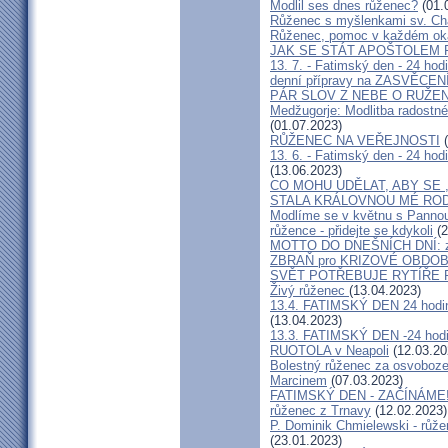
Modlil ses dnes růženec?
(01.
Růženec s myšlenkami sv. Cha
Růženec, pomoc v každém oka
JAK SE STÁT APOŠTOLEM
13. 7. - Fatimský den - 24 hod
denní přípravy na ZASVĚCENÍ
PÁR SLOV Z NEBE O RUŽEN
Medžugorje: Modlitba radostné
(01.07.2023)
RŮŽENEC NA VEŘEJNOSTI
(
13. 6. - Fatimský den - 24 hod
(13.06.2023)
CO MOHU UDĚLAT, ABY SE
STALA KRÁLOVNOU MÉ RO
Modlíme se v květnu s Pannou 
růžence - přidejte se kdykoli
(2
MOTTO DO DNEŠNÍCH DNÍ: za
ZBRAŇ pro KRIZOVÉ OBDOB
SVĚT POTŘEBUJE RYTÍŘE
Živý růženec
(13.04.2023)
13.4. FATIMSKÝ DEN 24 hodin
(13.04.2023)
13.3. FATIMSKÝ DEN -24 hodi
RUOTOLA v Neapoli
(12.03.20
Bolestný růženec za osvoboze
Marcinem
(07.03.2023)
FATIMSKÝ DEN - ZAČÍNÁME! v 
růženec z Trnavy
(12.02.2023)
P. Dominik Chmielewski - růžen
(23.01.2023)