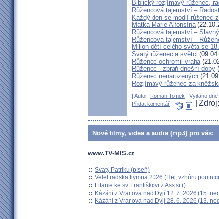
Biblický rozjímavý růženec, r
Růžencová tajemství – Rados
Každý den se modlí růženec za 
Matka Marie Alfonsína
(22.10.
Růžencová tajemství – Slavný
Růžencová tajemství – Růžene
Milion dětí celého světa se 18
Svatý růženec a světci
(09.04.
Růženec ochromil vraha
(21.02
Růženec - zbraň dnešní doby
(
Růženec nenarozených
(21.09
Rozjímavý růženec za kněžsk
| Autor:
Roman Tomek
| Vydáno dne 1
| Zdroj
Přidat komentář
|
Nové filmy, videa a audia (mp3) pro vás:
www.TV-MIS.cz
::
Svatý Patriku (píseň)
::
Velehradská hymna 2026 (Hej, vzhůru poutníci
::
Litanie ke sv. Františkovi z Assisi ()
::
Kázání z Vranova nad Dyjí 12. 7. 2026 (15. ne
::
Kázání z Vranova nad Dyjí 28. 6. 2026 (13. ne