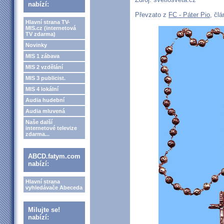
nabízí:
Převzato z
FC - Páter Pio
, čl
Hlavní strana TV-
MIS.cz (internetová
TV zdarma)
Novinky
MIS 1 zábava
MIS 2 vzdělání
MIS 3 publicist.
MIS 4 lokální
Audia hudební
Audia mluvená
Naše další
internetové televize
zdarma...
ABCD.fatym.com
nabízí:
Hlavní strana
vyhledávače Abeceda
Milujte se!
nabízí: