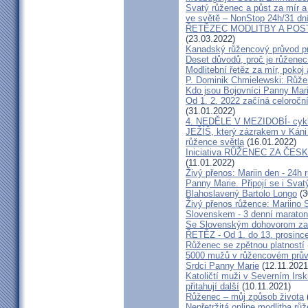
Svatý růženec a půst za mír a 
ve světě – NonStop 24h/31 dn
ŘETĚZEC MODLITBY A POSTU z
(23.03.2022)
Kanadský růžencový průvod pro
Deset důvodů, proč je růžene
Modlitební řetěz za mír, pokoj
P. Dominik Chmielewski: Růž
Kdo jsou Bojovníci Panny Mar
Od 1. 2. 2022 začíná celoročn
(31.01.2022)
4. NEDĚLE V MEZIDOBÍ- cyk
JEŽÍŠ, který zázrakem v Káni z
růžence světla
(16.01.2022)
Iniciativa RŮŽENEC ZA ČESKO
(11.01.2022)
Živý přenos: Mariin den - 24h
Panny Marie. Připojí se i Sva
Blahoslavený Bartolo Longo
(3
Živý přenos růžence: Mariino 
Slovenskem - 3 denní maraton
Se Slovenským dohovorom z
ŘETĚZ - Od 1. do 13. prosince
Růženec se zpětnou platností
5000 mužů v růžencovém prův
Srdci Panny Marie
(12.11.2021
Katoličtí muži v Severním Irs
přitahují další
(10.11.2021)
Růženec – můj způsob života
Nepřetržitá online modlitba rů