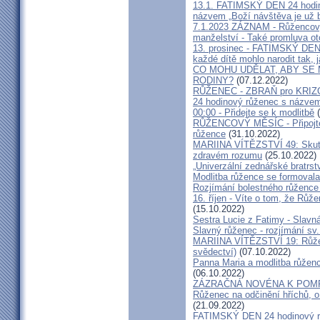
13.1. FATIMSKÝ DEN 24 hodi
názvem „Boží návštěva je už b
7.1.2023 ZÁZNAM - Růžencový 
manželství - Také promluva o
13. prosinec - FATIMSKÝ DEN
každé dítě mohlo narodit tak, 
CO MOHU UDĚLAT, ABY SE
RODINY?
(07.12.2022)
RŮŽENEC - ZBRAŇ pro KRI
24 hodinový růženec s názvem
00:00 - Přidejte se k modlitbě
(
RŮŽENCOVÝ MĚSÍC - Připojte s
růžence
(31.10.2022)
MARIINA VÍTĚZSTVÍ 49: Skuteč
zdravém rozumu
(25.10.2022)
„Univerzální zednářské bratrst
Modlitba růžence se formovala 
Rozjímání bolestného růžence 
16. říjen - Víte o tom, že Růže
(15.10.2022)
Sestra Lucie z Fatimy - Slavn
Slavný růženec - rozjímání sv
MARIINA VÍTĚZSTVÍ 19: Růžene
svědectví)
(07.10.2022)
Panna Maria a modlitba růženc
(06.10.2022)
ZÁZRAČNÁ NOVÉNA K POM
Růženec na odčinění hříchů, o
(21.09.2022)
FATIMSKÝ DEN 24 hodinový růž