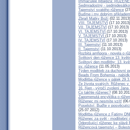
Immaculée Ilibagiza: RŮŽE
Sedmradostný - sedmidesátkov
Tajemství svatého růžence
(27
Buďme i my dobrým příkladem
Zbraň Matky Boží
(02.11.2013
VIII. TAJEMSTVÍ
(17.10.2013)
VII. TAJEMSTVÍ
(17.10.2013)
VI. TAJEMSTVÍ
(17.10.2013)
V. TAJEMSTVÍ
(17.10.2013)
IV. TAJEMSTVÍ
(17.10.2013)
III. Tajemství
(11.10.2013)
II. Tajemství
(11.10.2013)
Rozbitá amfipora - novela o rů
Světový den růžence 13. květ
Světový den modlitby: 13. kvě
sv. růžence
(11.05.2013)
Týden modliteb za duchovní po
Beads From Bohemia - nabídk
Modlitba růžence v pátek 29.3
Ze života svatých: Růženec v 
16. říjen - výročí zvolení Jana
Co takhle růženec?
(08.10.201
Zapomenutá encyklika o růženc
Růženec mi nesmíte vzít!
(06.
Poselství: Buďte v posvěcujíc
(25.07.2012)
Modlitba růžence z Fatimy DN
Růženec za svět - modlitební i
Odprošující růženec ke slávě
Růžencová tajemství – Bolest