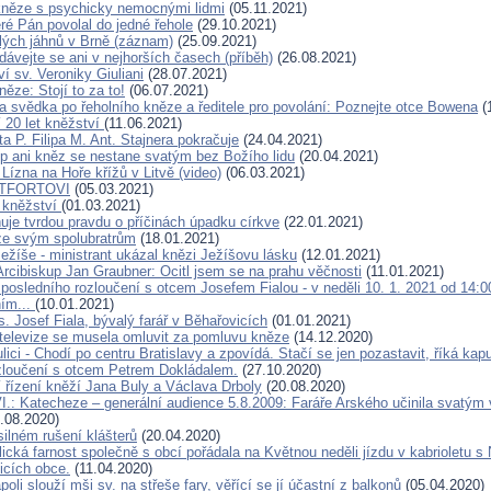
něze s psychicky nemocnými lidmi
(05.11.2021)
eré Pán povolal do jedné řehole
(29.10.2021)
lých jáhnů v Brně (záznam)
(25.09.2021)
dávejte se ani v nejhorších časech (příběh)
(26.08.2021)
í sv. Veroniky Giuliani
(28.07.2021)
ěze: Stojí to za to!
(06.07.2021)
 svědka po řeholního kněze a ředitele pro povolání: Poznejte otce Bowena
(
í 20 let kněžství
(11.06.2021)
a P. Filipa M. Ant. Stajnera pokračuje
(24.04.2021)
p ani kněz se nestane svatým bez Božího lidu
(20.04.2021)
 Lízna na Hoře křížů v Litvě (video)
(06.03.2021)
NTFORTOVI
(05.03.2021)
 kněžství
(01.03.2021)
uje tvrdou pravdu o příčinách úpadku církve
(22.01.2021)
ze svým spolubratrům
(18.01.2021)
ežíše - ministrant ukázal knězi Ježíšovu lásku
(12.01.2021)
Arcibiskup Jan Graubner: Ocitl jsem se na prahu věčnosti
(11.01.2021)
 posledního rozloučení s otcem Josefem Fialou - v neděli 10. 1. 2021 od 14:
ním...
(10.01.2021)
. Josef Fiala, bývalý farář v Běhařovicích
(01.01.2021)
í televize se musela omluvit za pomluvu kněze
(14.12.2020)
lici - Chodí po centru Bratislavy a zpovídá. Stačí se jen pozastavit, říká kap
zloučení s otcem Petrem Dokládalem.
(27.10.2020)
 řízení kněží Jana Buly a Václava Drboly
(20.08.2020)
I.: Katecheze – generální audience 5.8.2009: Faráře Arského učinila svatým
.08.2020)
silném rušení klášterů
(20.04.2020)
cká farnost společně s obcí pořádala na Květnou neděli jízdu v kabrioletu s 
licích obce.
(11.04.2020)
oli slouží mši sv. na střeše fary, věřící se jí účastní z balkonů
(05.04.2020)