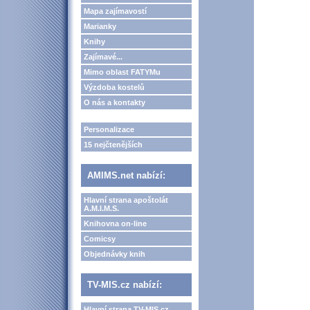
Mapa zajímavostí
Marianky
Knihy
Zajímavé...
Mimo oblast FATYMu
Výzdoba kostelů
O nás a kontakty
Personalizace
15 nejčtenějších
AMIMS.net nabízí:
Hlavní strana apoštolát
A.M.I.M.S.
Knihovna on-line
Comicsy
Objednávky knih
TV-MIS.cz nabízí:
Hlavní strana TV-MIS.cz