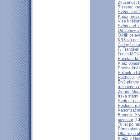
Zkušenost k
5 sester, kt
Svěcení stá
Kněží, nevz
Vize kněžstv
Svědectví kn
Od Jehovova
O.Nik oslav
Křížová cest
Žádný bisku
P. František
O otci MO
Povolání ke
Kněz objasň
Prosba kně
Polibek od J
Rozhovor - 
Živý přenos
rozhovor s 
Zemřel Mons
Irská státn
Svátost na u
Poslední ro
Kanonizační
Benedikt XV
povolání
(13
70 let po ná
Římskokatoli
Oltářní po u
Kněží v Neap