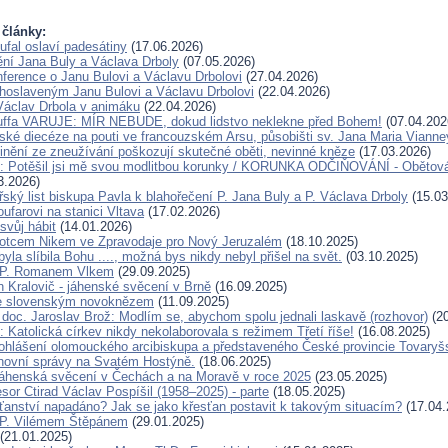
 články:
ufal oslaví padesátiny
(17.06.2026)
ění Jana Buly a Václava Drboly
(07.05.2026)
ference o Janu Bulovi a Václavu Drbolovi
(27.04.2026)
lahoslaveným Janu Bulovi a Václavu Drbolovi
(22.04.2026)
Václav Drbola v animáku
(22.04.2026)
Kuffa VARUJE: MÍR NEBUDE, dokud lidstvo neklekne před Bohem!
(07.04.202
ské diecéze na pouti ve francouzském Arsu, působišti sv. Jana Maria Vianne
inění ze zneužívání poškozují skutečné oběti, nevinné kněze
(17.03.2026)
u: Potěšil jsi mě svou modlitbou korunky / KORUNKA ODČIŇOVÁNÍ - Obětová
3.2026)
ský list biskupa Pavla k blahořečení P. Jana Buly a P. Václava Drboly
(15.03
oufarovi na stanici Vltava
(17.02.2026)
svůj hábit
(14.01.2026)
otcem Nikem ve Zpravodaje pro Nový Jeruzalém
(18.10.2025)
la slíbila Bohu ...., možná bys nikdy nebyl přišel na svět.
(03.10.2025)
 P. Romanem Vlkem
(29.09.2025)
n Kralovič - jáhenské svěcení v Brně
(16.09.2025)
e slovenským novoknězem
(11.09.2025)
doc. Jaroslav Brož: Modlím se, abychom spolu jednali laskavě (rozhovor)
(20
 Katolická církev nikdy nekolaborovala s režimem Třetí říše!
(16.08.2025)
ohlášení olomouckého arcibiskupa a představeného České provincie Tovaryš
hovní správy na Svatém Hostýně.
(18.06.2025)
áhenská svěcení v Čechách a na Moravě v roce 2025
(23.05.2025)
sor Ctirad Václav Pospíšil (1958–2025) - parte
(18.05.2025)
sťanství napadáno? Jak se jako křesťan postavit k takovým situacím?
(17.04.
 P. Vilémem Štěpánem
(29.01.2025)
(21.01.2025)