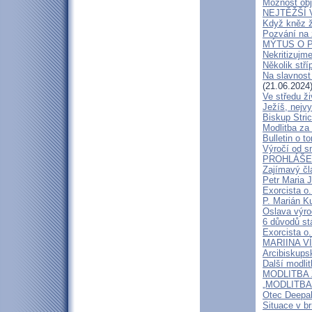
Možnost obj
NEJTĚŽŠÍ 
Když kněz 
Pozvání na 
MÝTUS O PE
Nekritizujm
Několik stří
Na slavnost
(21.06.2024
Ve středu ži
Ježíš, nejv
Biskup Stric
Modlitba za
Bulletin o to
Výročí od s
PROHLÁŠENÍ
Zajímavý čl
Petr Maria 
Exorcista o.
P. Marián Ku
Oslava výroč
6 důvodů st
Exorcista o.
MARIINA VÍT
Arcibiskups
Další modli
MODLITBA ZA
„MODLITBA
Otec Deepak
Situace v b