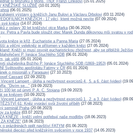
ednat si brožurku o Mons. ThDr. Franzi Linkeovi
(15.01.2025)
V KNĚŽSKÉ SLUŽBĚ
(10.01.2025)
žehná
(06.01.2025)
zahájení výstavy o kněžích Janu Bulovi a Václavu Drbolovi
(03.11.2024)
DOFILNÍCH KNĚŽÍCH - 17 věcí, které možná nevíte
(07.09.2024)
e své kněze
(14.07.2024)
pků z oslavy 30 let kněžství otce Marka
(30.06.2024)
 sv. Petra a Pavla bude sloužit otec Marek Dunda děkovnou mši svatou v rodi
)
vota kněze je kříž, Eucharistie a Panna Maria
(27.05.2024)
yšší a věčný velekněz je přítomen v každém knězi
(27.05.2024)
kland: Kněží si musí osvojit eucharistickou zbožnost, aby se přiblížili Ježíšo
 blahořečení P. Ignáce Stuchlého SDB
(06.01.2024)
m, jak věřili
(05.01.2024)
mrti služebníka Božího P. Ignáce Stuchlého SDB (1869–1953)
(05.01.2024)
 Světového apoštolátu Fatimy v ČR
(01.01.2024)
ánek o misionáři v Paraguayi
(27.10.2023)
Josef Cassant
(22.09.2023)
 Vincent Lampert - úloha a nezbytnost exorcistů 4., 5. a 6. část (video)
(19.09
ffa: "Divím se..."
(19.09.2023)
í 100 let od úmrtí P. A. C. Stojana
(19.09.2023)
át se knězem
(10.09.2023)
 Vincent Lampert - úloha a nezbytnost exorcistů 1., 2. a 3. část (video)
(09.09
ĚZSTVÍ 61: Kněz vypráví svůj životní příběh
(27.08.2023)
ký seminář Praha
(20.08.2023)
tby za kněze
(03.07.2023)
 KNĚZE - kněží velmi potřebují naše modlitby
(18.06.2023)
 ZA KNĚZE“
(18.06.2023)
 o prázdninách opět navštíví FATYM
(01.06.2023)
rněnské diecézi před kněžským svěcením v roce 1937
(14.05.2023)