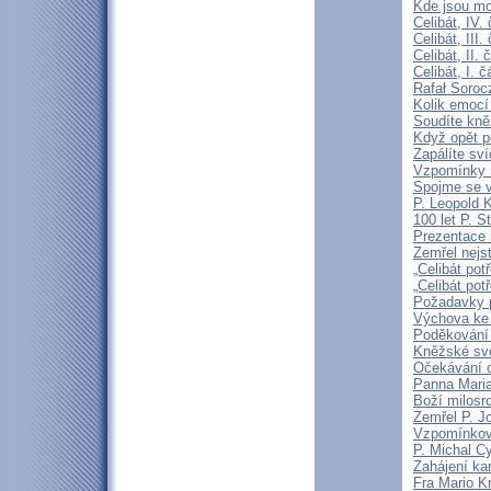
Kde jsou mo
Celibát, IV.
Celibát, III
Celibát, II
Celibát, I. 
Rafał Soroc
Kolik emocí
Soudíte kně
Když opět p
Zapálíte sv
Vzpomínky n
Spojme se v
P. Leopold 
100 let P. S
Prezentace k
Zemřel nejst
„Celibát pot
„Celibát pot
Požadavky p
Výchova ke 
Poděkování 
Kněžské svě
Očekávání o
Panna Maria
Boží milosrd
Zemřel P. J
Vzpomínková
P. Michal C
Zahájení ka
Fra Mario K