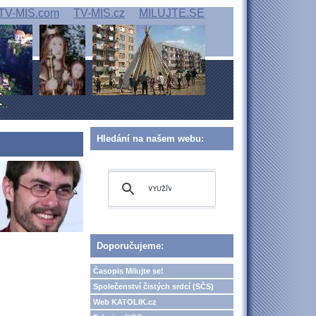
TV-MIS.com
TV-MIS.cz
MILUJTE.SE
Hledání na našem webu:
Doporučujeme:
Časopis Milujte se!
Společenství čistých srdcí (SČS)
Web KATOLIK.cz