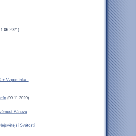
11.06.2021)
00 + Vzpomínka -
ucín
(09.11.2020)
 věrnost Pánovu
Nejsvětější Svátostí