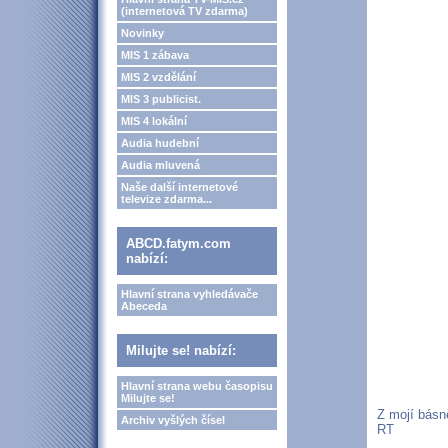
(internetová TV zdarma)
Novinky
MIS 1 zábava
MIS 2 vzdělání
MIS 3 publicist.
MIS 4 lokální
Audia hudební
Audia mluvená
Naše další internetové
televize zdarma...
ABCD.fatym.com
nabízí:
Hlavní strana vyhledávače
Abeceda
Milujte se! nabízí:
Hlavní strana webu časopisu
Milujte se!
Z mojí básně
Archiv vyšlých čísel
RT