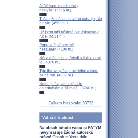
Ještě jsem o nich nikdy
neslyšel.
(5516 hl.)
Tuším, že něco takového existuje, ale
nic víc.
(4563 hl.)
Už jsem měl některé tyto tiskoviny v
ruce.
(6531 hl.)
Popravdě, vůbec mě
nezaujaly.
(4100 hl.)
Něco málo jsem přečetl a líbilo se mi
to.
(4376 hl.)
Tyto tiskoviny čtu pravidelně a jsem
za ně rád.
(4887 hl.)
Nejen je čtu, ale také si je
objednávám a šířím dál.
(3760 hl.)
Celkem hlasovalo: 33733
Volná šiřitelnost:
Na obsah tohoto webu si FATYM
nevyhrazuje žádná autorská
práva!
Obsah můžete dále