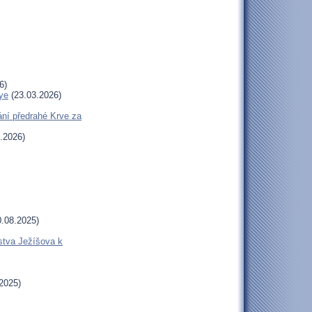
6)
ye
(23.03.2026)
ní předrahé Krve za
.2026)
.08.2025)
stva Ježíšova k
2025)