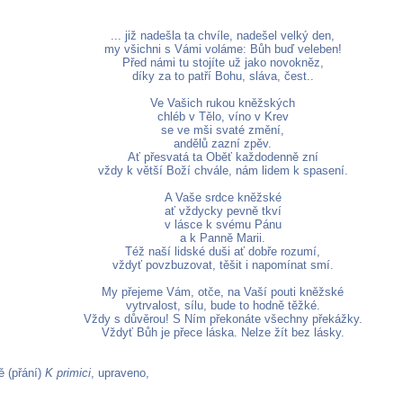
... již nadešla ta chvíle, nadešel velký den,
my všichni s Vámi voláme: Bůh buď veleben!
Před námi tu stojíte už jako novokněz,
díky za to patří Bohu, sláva, čest..
Ve Vašich rukou kněžských
chléb v Tělo, víno v Krev
se ve mši svaté změní,
andělů zazní zpěv.
Ať přesvatá ta Oběť každodenně zní
vždy k větší Boží chvále, nám lidem k spasení.
A Vaše srdce kněžské
ať vždycky pevně tkví
v lásce k svému Pánu
a k Panně Marii.
Též naší lidské duši ať dobře rozumí,
vždyť povzbuzovat, těšit i napomínat smí.
My přejeme Vám, otče, na Vaší pouti kněžské
vytrvalost, sílu, bude to hodně těžké.
Vždy s důvěrou! S Ním překonáte všechny překážky.
Vždyť Bůh je přece láska. Nelze žít bez lásky.
 (přání)
K primici
, upraveno,