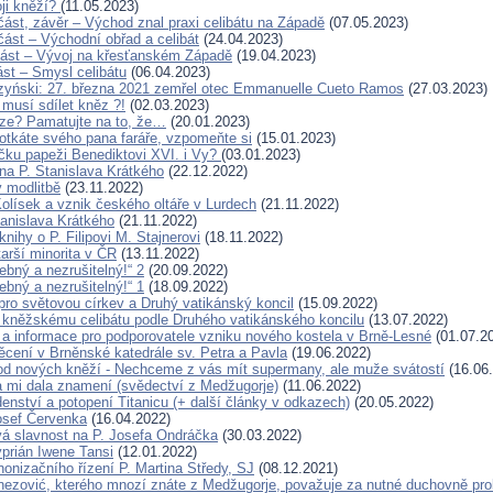
ji kněží?
(11.05.2023)
 část, závěr – Východ znal praxi celibátu na Západě
(07.05.2023)
. část – Východní obřad a celibát
(24.04.2023)
. část – Vývoj na křesťanském Západě
(19.04.2023)
část – Smysl celibátu
(06.04.2023)
zyński: 27. března 2021 zemřel otec Emmanuelle Cueto Ramos
(27.03.2023)
 musí sdílet kněz ?!
(02.03.2023)
ze? Pamatujte na to, že…
(20.01.2023)
otkáte svého pana faráře, vzpomeňte si
(15.01.2023)
íčku papeži Benediktovi XVI. i Vy?
(03.01.2023)
a P. Stanislava Krátkého
(22.12.2022)
 modlitbě
(23.11.2022)
Kolísek a vznik českého oltáře v Lurdech
(21.11.2022)
tanislava Krátkého
(21.11.2022)
nihy o P. Filipovi M. Stajnerovi
(18.11.2022)
arší minorita v ČR
(13.11.2022)
řebný a nezrušitelný!“ 2
(20.09.2022)
řebný a nezrušitelný!“ 1
(18.09.2022)
ro světovou církev a Druhý vatikánský koncil
(15.09.2022)
kněžskému celibátu podle Druhého vatikánského koncilu
(13.07.2022)
a informace pro podporovatele vzniku nového kostela v Brně-Lesné
(01.07.2
cení v Brněnské katedrále sv. Petra a Pavla
(19.06.2022)
d nových kněží - Nechceme z vás mít supermany, ale muže svátostí
(16.06
 mi dala znamení (svědectví z Medžugorje)
(11.06.2022)
enství a potopení Titanicu (+ další články v odkazech)
(20.05.2022)
osef Červenka
(16.04.2022)
 slavnost na P. Josefa Ondráčka
(30.03.2022)
yprián Iwene Tansi
(12.01.2022)
nonizačního řízení P. Martina Středy, SJ
(08.12.2021)
nezović, kterého mnozí znáte z Medžugorje, považuje za nutné duchovně pro