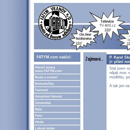
FATYM.com nabízí:
P. Karel S
(+ přání n
Hlavní strana
Stal jsem se
www.FATYM.com
nějak moc r
modlitbu, po
Bude a zveme!
Bohoslužby
A tak jen na
Farnosti
Adoptivní farnost
Zpravodaj
Bylo
Foto
Hesla
Lidové misie