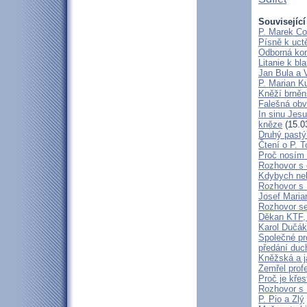
Související
P. Marek Co
Písně k uct
Odborná kon
Litanie k b
Jan Bula a 
P. Marian 
Kněží brněn
Falešná obv
In sinu Jes
kněze
(15.0
Druhý pastýř
Čtení o P. T
Proč nosím 
Rozhovor s 
Kdybych neby
Rozhovor s
Josef Maria
Rozhovor s
Děkan KTF, 
Karol Dučák:
Společné pr
předání duc
Kněžská a j
Zemřel profe
Proč je kře
Rozhovor s
P. Pio a Zlý