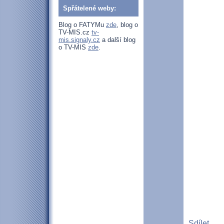
Spřátelené weby:
Blog o FATYMu
zde
, blog o
TV-MIS.cz
tv-
mis.signaly.cz
a další blog
o TV-MIS
zde
.
Sdílet