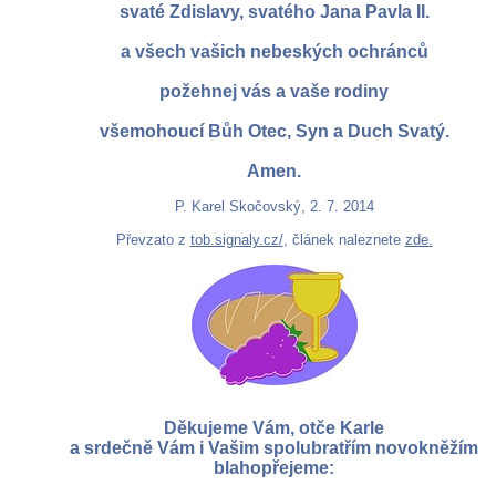
svaté Zdislavy, svatého Jana Pavla II.
a všech vašich nebeských ochránců
požehnej vás a vaše rodiny
všemohoucí Bůh Otec, Syn a Duch Svatý.
Amen.
P. Karel Skočovský, 2. 7. 2014
Převzato z
tob.signaly.cz/
, článek naleznete
zde.
Děkujeme Vám, otče Karle
a srdečně Vám i Vašim spolubratřím novokněžím
blahopřejeme: