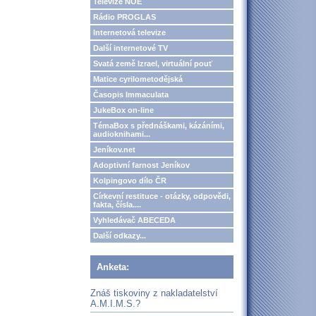
Televize NOE
Rádio PROGLAS
Internetová televize
Další internetové TV
Svatá země Izrael, virtuální pouť
Matice cyrilometodějská
Časopis Immaculata
JukeBox on-line
TémaBox s přednáškami, kázáními,
audioknihami...
Jeníkov.net
Adoptivní farnost Jeníkov
Kolpingovo dílo ČR
Církevní restituce - otázky, odpovědi,
fakta, čísla....
Vyhledávač ABECEDA
Další odkazy...
Anketa:
Znáš tiskoviny z nakladatelství
A.M.I.M.S.?