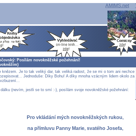
AMIMS.net
kočovský: Posílám novokněžské požehnání!
ovokněžím)
 knězem. Je to tak veliký dar, tak veliká radost, že se mi o tom ani nechce
ozepisovat... Jednoduše: Díky Bohu! A díky mnoha vzácným lidem okolo za
vzbuzení...
 dálku (nevím, jestli se to smí :-), posílám svoje novokněžské požehnání:
Pro vkládání mých novokněžských rukou,
na přímluvu Panny Marie, svatého Josefa,