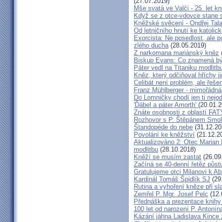
(27.07.2019)
Mše svatá ve Valči - 25. let 
Když se z otce-vdovce stane s
Kněžské svěcení - Ondřej Tal
Od letničního hnutí ke katolic
Exorcista: Ne posedlost, ale 
zlého ducha
(28.05.2019)
Z narkomana mariánský kněz
Biskup Evans: Co znamená b
Páter vedl na Titaniku modlitb
Kněz, který odčiňoval hříchy j
Celibát není problém, ale řeše
Franz Mühlberger - mimořádná 
Do Lomničky chodí jen ti nejod
'Ďábel a páter Amorth'
(20.01.2
Znáte osobnosti z oblastí FA
Rozhovor s P. Štěpánem Smol
Štandopéde do nebe
(31.12.20
Povolání ke kněžství
(21.12.2
Aktualizováno 2: Otec Marian 
modlitbu
(28.10.2018)
Kněží se musím zastat
(26.09
Začíná se 40-denní řetěz půst
Gratulujeme otci Milanovi k 
Kardinál Tomáš Špidlík SJ
(29
Rutina a vyhoření kněze při sla
Zemřel P. Mgr. Josef Pelc
(12.
Přednáška a prezentace knihy 
100 let od narození P. Anton
Kázání jáhna Ladislava Kince 