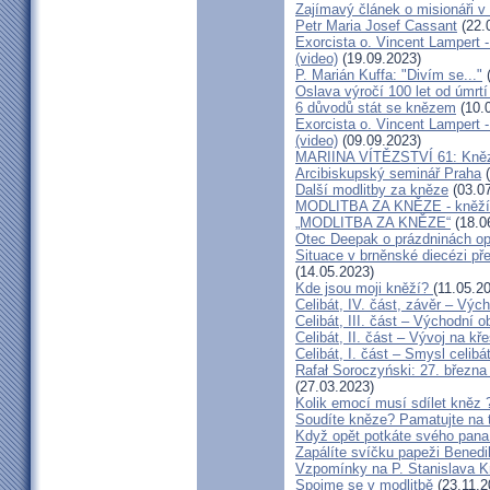
Zajímavý článek o misionáři v
Petr Maria Josef Cassant
(22.
Exorcista o. Vincent Lampert -
(video)
(19.09.2023)
P. Marián Kuffa: "Divím se..."
(
Oslava výročí 100 let od úmrtí
6 důvodů stát se knězem
(10.
Exorcista o. Vincent Lampert -
(video)
(09.09.2023)
MARIINA VÍTĚZSTVÍ 61: Kněz v
Arcibiskupský seminář Praha
(
Další modlitby za kněze
(03.07
MODLITBA ZA KNĚZE - kněží v
„MODLITBA ZA KNĚZE“
(18.0
Otec Deepak o prázdninách o
Situace v brněnské diecézi p
(14.05.2023)
Kde jsou moji kněží?
(11.05.2
Celibát, IV. část, závěr – Výc
Celibát, III. část – Východní o
Celibát, II. část – Vývoj na 
Celibát, I. část – Smysl celibá
Rafał Soroczyński: 27. březn
(27.03.2023)
Kolik emocí musí sdílet kněz 
Soudíte kněze? Pamatujte na 
Když opět potkáte svého pana 
Zapálíte svíčku papeži Benedi
Vzpomínky na P. Stanislava K
Spojme se v modlitbě
(23.11.2