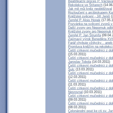
Beatifikační proces P. Václav
Rekolekce ve Štítarech
(14.06
Jak mě můj kněz neobtěžoval
Rozloučení s arcibiskupem 
Kněžské svěcení - Jiří Jeniš
(
Zemřel P. Alois Honek
(17.05.2
Pozvánka na svěcení zvonů v
Další zvony pro Nepomuk odlit
Kněžské zvony pro Nepomuk
(
Zemřel P. Jan Štrumfa
(09.04.
Zajímavý výrok Benedikta XVI
Farář chybuje vždycky... an
Promluva kněžím na rekolekci 
Čeští církevní mučedníci z do
(15.03.2011)
Čeští církevní mučedníci z do
Jaroslav Tobola
(14.03.2011)
Čeští církevní mučedníci z dob
Šulc
(13.03.2011)
Čeští církevní mučedníci z dob
(12.03.2011)
Čeští církevní mučedníci z do
(11.03.2011)
Čeští církevní mučedníci z do
Nesrovnal
(10.03.2011)
Čeští církevní mučedníci z dob
(09.03.2011)
Čeští církevní mučedníci z do
(08.03.2011)
Celonárodní pout ke cti sv. J