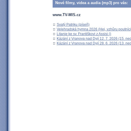
Nové filmy, videa a audia (mp3) pro vás:
www.TV-MIS.cz
::
Svatý Patriku (píseň)
::
Velehradská hymna 2026 (Hej, vzhůru poutníci
::
Litanie ke sv. Františkovi z Assisi ()
::
Kázání z Vranova nad Dyjí 12. 7. 2026 (15. ne
::
Kázání z Vranova nad Dyjí 28. 6. 2026 (13. ne