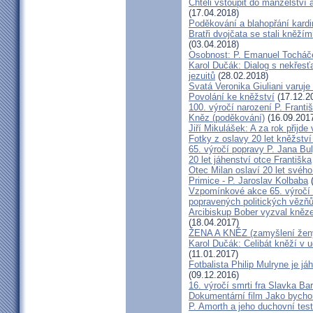
Chtěli vstoupit do manželství a
(17.04.2018)
Poděkování a blahopřání kard
Bratři dvojčata se stali kněžím
(03.04.2018)
Osobnost: P. Emanuel Tocháč
Karol Dučák: Dialog s nekřesť
jezuitů
(28.02.2018)
Svatá Veronika Giuliani varuj
Povolání ke kněžství
(17.12.2
100. výročí narození P. Frant
Kněz (poděkování)
(16.09.201
Jiří Mikulášek: A za rok přijde
Fotky z oslavy 20 let kněžství
65. výročí popravy P. Jana Bu
20 let jáhenství otce Františka
Otec Milan oslaví 20 let svého
Primice - P. Jaroslav Kolbaba
(
Vzpomínkové akce 65. výročí 
popravených politických vězň
Arcibiskup Bober vyzval kněze
(18.04.2017)
ŽENA A KNĚZ (zamyšlení žen
Karol Dučák: Celibát kněží v 
(11.01.2017)
Fotbalista Philip Mulryne je 
(09.12.2016)
16. výročí smrti fra Slavka Ba
Dokumentární film Jako bycho
P. Amorth a jeho duchovní test