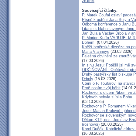
Sdílet
Související články:
P. Marek Coufal oslaví padesá
Písně k uctění Jana Buly a Vá
Odborná konference o Janu Bul
Litanie k blahoslaveným Janu 
Jan Bula a Václav Drbola v a
P. Marian Kuffa VARUJE: MÍR
Bohem!
(07.04.2026)
Kněží brněnské diecéze na pou
Maria Vianneye
(23.03.2026)
Falešná obvinění ze zneužíván
(17.03.2026)
In sinu Jesu: Potěšil jsi mě
ODČIŇOVÁNÍ - Obětování před
Druhý pastýřský list biskupa P
Drboly
(15.03.2026)
Čtení o P. Toufarovi na stanici
Proč nosím svůj hábit
(14.01.2
Rozhovor s otcem Nikem ve Z
Kdybych nebyla slíbila Bohu ..
(03.10.2025)
Rozhovor s P. Romanem Vlk
Josef Marian Kralovič - jáhen
Rozhovor se slovenským nov
Děkan KTF, doc. Jaroslav Bro
(rozhovor)
(20.08.2025)
Karol Dučák: Katolická církev 
(16.08.2025)