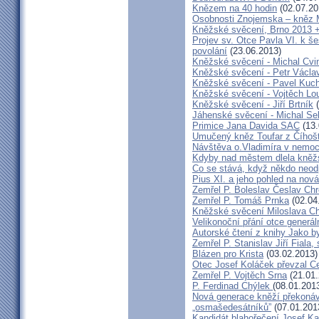
Knězem na 40 hodin
(02.07.20
Osobnosti Znojemska – kněz
Kněžské svěcení, Brno 2013 +
Projev sv. Otce Pavla VI. k 
povolání
(23.06.2013)
Kněžské svěcení - Michal Cvi
Kněžské svěcení - Petr Václa
Kněžské svěcení - Pavel Kuc
Kněžské svěcení - Vojtěch Lo
Kněžské svěcení - Jiří Brtník
(
Jáhenské svěcení - Michal Se
Primice Jana Davida SAC
(13.
Umučený kněz Toufar z Číhošt
Návštěva o.Vladimíra v nemoc
Kdyby nad městem dlela kněžs
Co se stává, když někdo neod
Pius XI. a jeho pohled na nov
Zemřel P. Boleslav Česlav C
Zemřel P. Tomáš Prnka
(02.04
Kněžské svěcení Miloslava Ch
Velikonoční přání otce generál
Autorské čtení z knihy Jako 
Zemřel P. Stanislav Jiří Fiala,
Blázen pro Krista
(03.02.2013)
Otec Josef Koláček převzal C
Zemřel P. Vojtěch Srna
(21.01.
P. Ferdinad Chýlek
(08.01.201
Nová generace kněží překonáv
„osmašedesátníků”
(07.01.201
Kandidát blahořečení Josef K