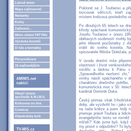
Lidové misie
Poklonit se J. Toufarovi a př
Mapa zajímavostí
tisícovek věřících, kteří z
Marianky
místem knězova posledního o
Knihy
Po dlouhých 65 letech se dne
Zajímavé...
křivdy spáchané komunistick
Josefu Toufarovi v únoru 195
Mimo oblast FATYMu
obětavých osobností mohly být
Výzdoba kostelů
jeho tělesné pozůstatky z ďá
vrátil do svého kostela. N
O nás a kontakty
spisovatele Miloše Doležala, p
Personalizace
V úvodu dnešní mše připomně
vlastnosti i život venkovskéh
15 nejčtenějších
rozdílu a láskou k Pánu v N
„Spravedlivého nezlomí zlo,“
viníky násilí spáchaného v 
AMIMS.net
charakteru dnešního pohřbu,
nabízí:
komunistická moc v 50. letec
kardinál Dominik Duka.
Hlavní strana
apoštolát A.M.I.M.S.
Český primas však číhošťskéh
Knihovna on-line
doby, ale vyzdvihl ho i jako 
na naše kněze a jsem hrdý na
Comicsy
jmenuje právě Toufara a lidic
Objednávky knih
evangelijního textu se rovněž 
mlčeli?“ Kde jsme byli, když
my prosit o odpuštění? To byly
TV-MIS.cz
dnešního aktu. „Pohnul s