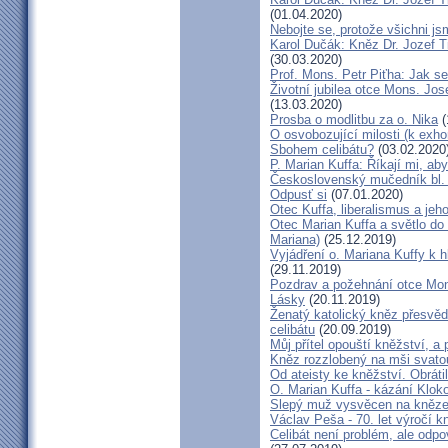
(01.04.2020)
Nebojte se, protože všichni j
Karol Dučák: Kněz Dr. Jozef Ti
(30.03.2020)
Prof. Mons. Petr Piťha: Jak s
Životní jubilea otce Mons. Jos
(13.03.2020)
Prosba o modlitbu za o. Nika
(
O osvobozující milosti (k exho
Sbohem celibátu?
(03.02.2020
P. Marian Kuffa: Říkají mi, aby
Československý mučedník bl.
Odpusť si
(07.01.2020)
Otec Kuffa, liberalismus a jeho
Otec Marian Kuffa a světlo do
Mariana)
(25.12.2019)
Vyjádření o. Mariana Kuffy k 
(29.11.2019)
Pozdrav a požehnání otce Mont
Lásky
(20.11.2019)
Ženatý katolický kněz přesvěd
celibátu
(20.09.2019)
Můj přítel opouští kněžství, a
Kněz rozzlobený na mši svatou
Od ateisty ke kněžství. Obrátil
O. Marian Kuffa - kázání Klok
Slepý muž vysvěcen na kněz
Václav Peša - 70. let výročí
Celibát není problém, ale odp