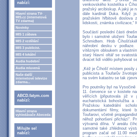
nabízí:
venkovského kostelíka v Číhoš
pražský arcibiskup. A jaký je 
dále kardinál Duka. Když js
Hlavní strana TV-
MIS.cz (internetová
pražském hřbitově doslova 
TV zdarma)
lidskosti, známka civilizace,“
Novinky
Součástí poslední části dnešn
MIS 1 zábava
bylo i samotné uložení Toufa
Schmidtem. Hrob Číhošťskéh
MIS 2 vzdělání
náhrobní desku v podlaze.
MIS 3 publicist.
vítězným obloukem a vlastním
MIS 4 lokální
starý hlavní oltář se svatos
dvacet lidí vidělo pohybovat 
Audia hudební
Audia mluvená
„Kéž je Číhošť místem posily 
publicista a Toufarův životo
Naše další
na svém katastru se tak zjevn
internetové televize
zdarma...
Pro poutníky byl na Vysočině
11. července se v kostele na
ABCD.fatym.com
věřících (připutovala již 
nabízí:
eucharistická bohoslužba a
Pražskou katedrální scho
dokumentární filmy, které
Hlavní strana
Toufarovi, včetně propagandi
vyhledávače Abeceda
něhož pohoršení přichází“. P
výtvarná dílna. V areálu číh
Milujte se!
samotné také zhlédnout výsta
nabízí:
program začal od 11.00 med