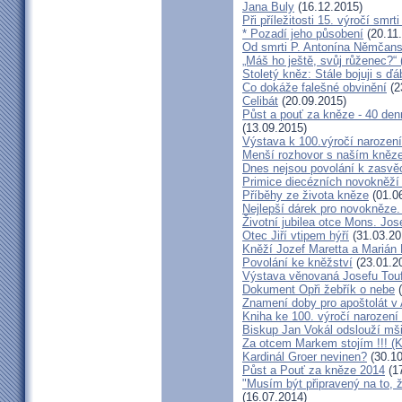
Jana Buly
(16.12.2015)
Při příležitosti 15. výročí smrt
* Pozadí jeho působení
(20.11
Od smrti P. Antonína Němčansk
„Máš ho ještě, svůj růženec?“ 
Stoletý kněz: Stále bojuji s ď
Co dokáže falešné obvinění
(2
Celibát
(20.09.2015)
Půst a pouť za kněze - 40 den
(13.09.2015)
Výstava k 100.výročí narození
Menší rozhovor s naším kně
Dnes nejsou povolání k zasvě
Primice diecézních novokněží
Příběhy ze života kněze
(01.0
Nejlepší dárek pro novokněze
Životní jubilea otce Mons. Jos
Otec Jiří vtipem hýří
(31.03.20
Kněží Jozef Maretta a Marián 
Povolání ke kněžství
(23.01.2
Výstava věnovaná Josefu Touf
Dokument Opři žebřík o nebe
(
Znamení doby pro apoštolát v
Kniha ke 100. výročí narození
Biskup Jan Vokál odslouží mši
Za otcem Markem stojím !!! (
Kardinál Groer nevinen?
(30.10
Půst a Pouť za kněze 2014
(17
"Musím být připravený na to, 
(16.07.2014)