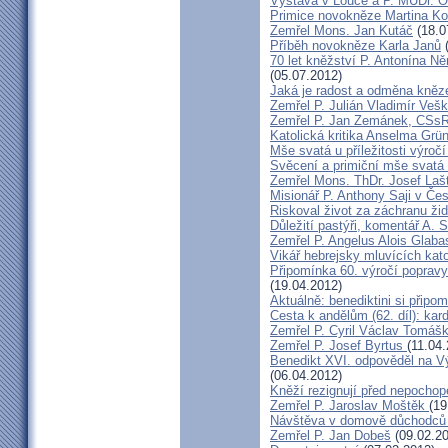
Výstava v Louce a P. MUDr. O
Primice novokněze Martina K
Zemřel Mons. Jan Kutáč
(18.0
Příběh novokněze Karla Janů
(
70 let kněžství P. Antonína Ně
(05.07.2012)
Jaká je radost a odměna kněz
Zemřel P. Julián Vladimír Ve
Zemřel P. Jan Zemánek, CSs
Katolická kritika Anselma Grü
Mše svatá u příležitosti výroč
Svěcení a primiční mše svatá 
Zemřel Mons. ThDr. Josef Laš
Misionář P. Anthony Saji v Čes
Riskoval život za záchranu ži
Důležití pastýři, komentář A. 
Zemřel P. Angelus Alois Glab
Vikář hebrejsky mluvících kato
Připomínka 60. výročí popravy
(19.04.2012)
Aktuálně: benediktini si připom
Cesta k andělům (62. díl): kar
Zemřel P. Cyril Václav Tomá
Zemřel P. Josef Byrtus
(11.04
Benedikt XVI. odpověděl na V
(06.04.2012)
Kněží rezignují před nepocho
Zemřel P. Jaroslav Moštěk
(19
Návštěva v domově důchodců 
Zemřel P. Jan Dobeš
(09.02.20