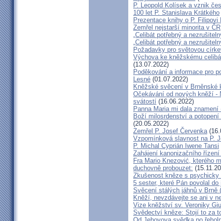
P. Leopold Kolísek a vznik če
100 let P. Stanislava Krátkého
Prezentace knihy o P. Filipovi
Zemřel nejstarší minorita v ČR
„Celibát potřebný a nezrušiteln
„Celibát potřebný a nezrušiteln
Požadavky pro světovou círke
Výchova ke kněžskému celibát
(13.07.2022)
Poděkování a informace pro po
Lesné
(01.07.2022)
Kněžské svěcení v Brněnské k
Očekávání od nových kněží -
svátostí
(16.06.2022)
Panna Maria mi dala znamení 
Boží milosrdenství a potopení 
(20.05.2022)
Zemřel P. Josef Červenka
(16.
Vzpomínková slavnost na P. 
P. Michal Cyprián Iwene Tansi
Zahájení kanonizačního řízení 
Fra Mario Knezović, kterého 
duchovně probouzet:
(15.11.20
Zkušenost kněze s psychicky
5 sester, které Pán povolal do
Svěcení stálých jáhnů v Brně
Kněží, nevzdávejte se ani v ne
Vize kněžství sv. Veroniky Giu
Svědectví kněze: Stojí to za t
Od Jehovova svědka po řeholní