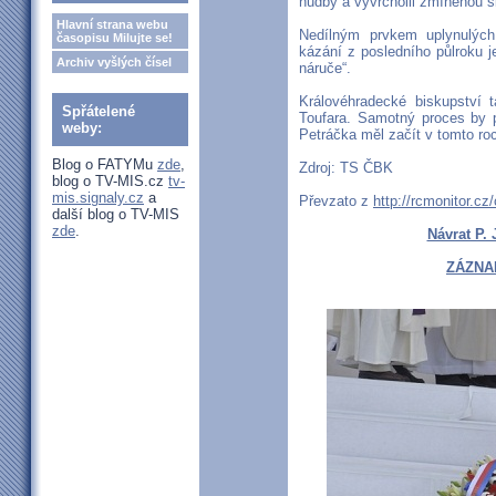
hudby a vyvrcholil zmíněnou s
Hlavní strana webu
Nedílným prvkem uplynulých
časopisu Milujte se!
kázání z posledního půlroku 
Archiv vyšlých čísel
náruče“.
Královéhradecké biskupství t
Spřátelené
Toufara. Samotný proces by 
weby:
Petráčka měl začít v tomto roc
Blog o FATYMu
zde
,
Zdroj: TS ČBK
blog o TV-MIS.cz
tv-
mis.signaly.cz
a
Převzato z
http://rcmonitor.cz/
další blog o TV-MIS
zde
.
Návrat P.
ZÁZNA