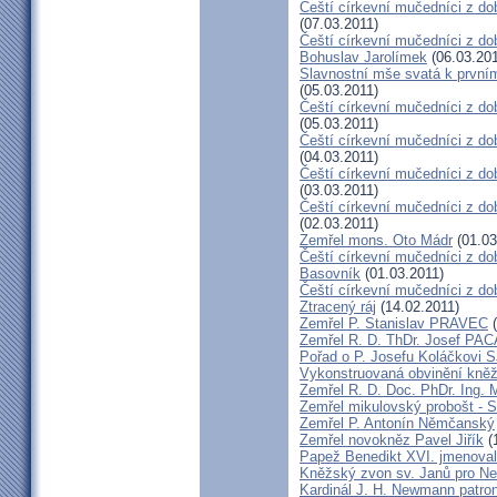
Čeští církevní mučedníci z dob
(07.03.2011)
Čeští církevní mučedníci z dob
Bohuslav Jarolímek
(06.03.201
Slavnostní mše svatá k prvním
(05.03.2011)
Čeští církevní mučedníci z do
(05.03.2011)
Čeští církevní mučedníci z do
(04.03.2011)
Čeští církevní mučedníci z dob
(03.03.2011)
Čeští církevní mučedníci z do
(02.03.2011)
Zemřel mons. Oto Mádr
(01.03
Čeští církevní mučedníci z dob
Basovník
(01.03.2011)
Čeští církevní mučedníci z d
Ztracený ráj
(14.02.2011)
Zemřel P. Stanislav PRAVEC
(
Zemřel R. D. ThDr. Josef PA
Pořad o P. Josefu Koláčkovi 
Vykonstruovaná obvinění kněž
Zemřel R. D. Doc. PhDr. Ing.
Zemřel mikulovský probošt - S
Zemřel P. Antonín Němčanský
Zemřel novokněz Pavel Jiřík
(
Papež Benedikt XVI. jmenova
Kněžský zvon sv. Janů pro N
Kardinál J. H. Newmann patro