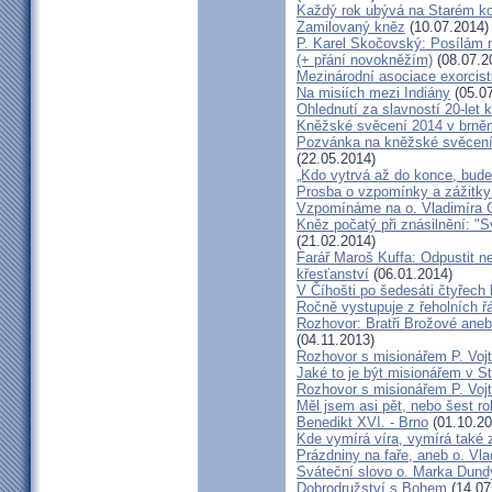
Každý rok ubývá na Starém kon
Zamilovaný kněz
(10.07.2014)
P. Karel Skočovský: Posílám
(+ přání novokněžím)
(08.07.2
Mezinárodní asociace exorcist
Na misiích mezi Indiány
(05.07
Ohlednutí za slavností 20-let 
Kněžské svěcení 2014 v brněns
Pozvánka na kněžské svěcení 
(22.05.2014)
„Kdo vytrvá až do konce, bude
Prosba o vzpomínky a zážitk
Vzpomínáme na o. Vladimíra C
Kněz počatý při znásilnění: "S
(21.02.2014)
Farář Maroš Kuffa: Odpustit ne
křesťanství
(06.01.2014)
V Číhošti po šedesáti čtyřech
Ročně vystupuje z řeholních řá
Rozhovor: Bratři Brožové aneb
(04.11.2013)
Rozhovor s misionářem P. Voj
Jaké to je být misionářem v St
Rozhovor s misionářem P. Voj
Měl jsem asi pět, nebo šest ro
Benedikt XVI. - Brno
(01.10.20
Kde vymírá víra, vymírá také 
Prázdniny na faře, aneb o. Vla
Sváteční slovo o. Marka Dun
Dobrodružství s Bohem
(14.07