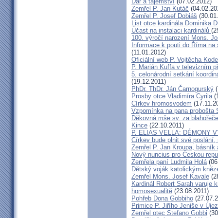
Dar a tajemství
(07.02.2012)
Zemřel P. Jan Kutáč
(04.02.20
Zemřel P. Josef Dobiáš
(30.01
List otce kardinála Dominika
Účast na instalaci kardinálů
(2
100. výročí narození Mons. Jo
Informace k pouti do Říma na
(11.01.2012)
Oficiální web P. Vojtěcha Kod
P. Marián Kuffa v televizním p
5. celonárodní setkání koordin
(19.12.2011)
PhDr. ThDr. Ján Čarnogurský
(
Prosby otce Vladimíra Cyrila
(
Církev hromosvodem
(17.11.2
Vzpomínka na pana probošta S
Děkovná mše sv. za blahořečen
Kince
(22.10.2011)
P. ELIAS VELLA: DÉMONY 
Církev bude plnit své poslání,
Zemřel P. Jan Kroupa, básník a
Nový nuncius pro Českou repu
Zemřela paní Ludmila Holá
(06
Dětský voják katolickým kně
Zemřel Mons. Josef Kavale
(2
Kardinál Robert Sarah varuje k
homosexualitě
(23.08.2011)
Pohřeb Dona Gobbiho
(27.07.2
Primice P. Jiřího Jeniše v Úje
Zemřel otec Stefano Gobbi
(30