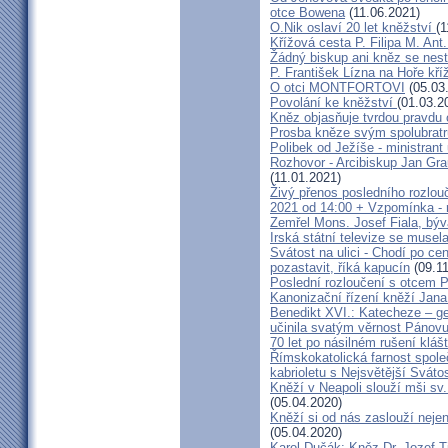
otce Bowena
(11.06.2021)
O.Nik oslaví 20 let kněžství
(1
Křížová cesta P. Filipa M. Ant
Žádný biskup ani kněz se nes
P. František Lízna na Hoře kříž
O otci MONTFORTOVI
(05.03
Povolání ke kněžství
(01.03.2
Kněz objasňuje tvrdou pravdu 
Prosba kněze svým spolubrat
Polibek od Ježíše - ministrant
Rozhovor - Arcibiskup Jan Gra
(11.01.2021)
Živý přenos posledního rozlouč
2021 od 14:00 + Vzpomínka - 
Zemřel Mons. Josef Fiala, býv
Irská státní televize se muse
Svátost na ulici - Chodí po cen
pozastavit, říká kapucín
(09.11
Poslední rozloučení s otcem 
Kanonizační řízení kněží Jana
Benedikt XVI.: Katecheze – ge
učinila svatým věrnost Pánovu
70 let po násilném rušení kláš
Římskokatolická farnost spole
kabrioletu s Nejsvětější Svátos
Kněží v Neapoli slouží mši sv. 
(05.04.2020)
Kněží si od nás zaslouží nejen
(05.04.2020)
Karol Dučák: Kněz Dr. Jozef Ti