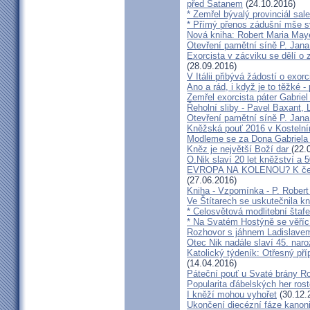
před Satanem
(24.10.2016)
* Zemřel bývalý provinciál sa
* Přímý přenos zádušní mše s
Nová kniha: Robert Maria M
Otevření pamětní síně P. Jana
Exorcista v zácviku se dělí o
(28.09.2016)
V Itálii přibývá žádostí o exor
Ano a rád, i když je to těžké 
Zemřel exorcista páter Gabrie
Řeholní sliby - Pavel Baxant,
Otevření pamětní síně P. Jana
Kněžská pouť 2016 v Kostelní
Modleme se za Dona Gabriela
Kněz je největší Boží dar
(22.
O.Nik slaví 20 let kněžství a 5
EVROPA NA KOLENOU? K čemu 
(27.06.2016)
Kniha - Vzpomínka - P. Rober
Ve Štítarech se uskutečnila k
* Celosvětová modlitební štafe
* Na Svatém Hostýně se věříc
Rozhovor s jáhnem Ladislave
Otec Nik nadále slaví 45. naro
Katolický týdeník: Otřesný pří
(14.04.2016)
Páteční pouť u Svaté brány R
Popularita ďábelských her roste
I kněží mohou vyhořet
(30.12.
Ukončení diecézní fáze kanoni