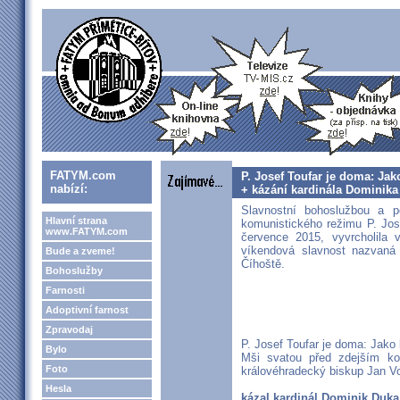
FATYM.com
P. Josef Toufar je doma: Ja
nabízí:
+ kázání kardinála Dominik
Slavnostní bohoslužbou a p
Hlavní strana
komunistického režimu P. Jose
www.FATYM.com
července 2015, vyvrcholila 
víkendová slavnost nazvaná 
Bude a zveme!
Číhoště.
Bohoslužby
Farnosti
Adoptivní farnost
Zpravodaj
P. Josef Toufar je doma: Jako
Bylo
Mši svatou před zdejším ko
Foto
královéhradecký biskup Jan Vo
Hesla
kázal kardinál Dominik Duka.