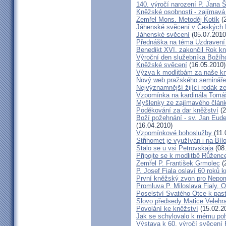
140. výročí narození P. Jana
Kněžské osobnosti - zajímavá
Zemřel Mons. Metoděj Kotík
(2
Jáhenské svěcení v Českých 
Jáhenské svěcení
(05.07.2010
Přednáška na téma Uzdravení ž
Benedikt XVI. zakončil Rok k
Výroční den služebníka Božíh
Kněžské svěcení
(16.05.2010)
Výzva k modlitbám za naše k
Nový web pražského semináře
Nejvýznamnější žijící rodák 
Vzpomínka na kardinála Tomáš
Myšlenky ze zajímavého článk
Poděkování za dar kněžství
(2
Boží požehnání - sv. Jan Eud
(16.04.2010)
Vzpomínkové bohoslužby
(11.
Střihomet je využíván i na Bíl
Stalo se u vsi Petrovskaja
(08
Připojte se k modlitbě Růženc
Zemřel P. František Grmolec
(
P. Josef Fiala oslaví 60 roků 
První kněžský zvon pro Nepo
Promluva P. Miloslava Fialy, 
Poselství Svatého Otce k past
Slovo předsedy Matice Velehr
Povolání ke kněžství
(15.02.2
Jak se schylovalo k mému po
Výstava k 60. výročí svěcení 