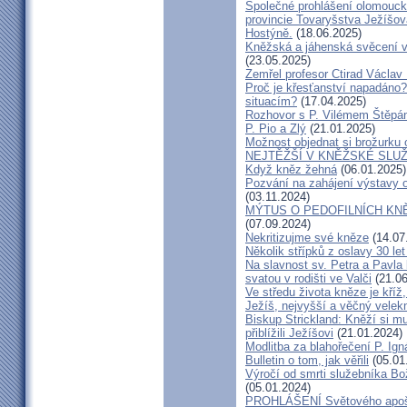
Společné prohlášení olomouck
provincie Tovaryšstva Ježíšo
Hostýně.
(18.06.2025)
Kněžská a jáhenská svěcení 
(23.05.2025)
Zemřel profesor Ctirad Václav 
Proč je křesťanství napadáno?
situacím?
(17.04.2025)
Rozhovor s P. Vilémem Štěp
P. Pio a Zlý
(21.01.2025)
Možnost objednat si brožurku 
NEJTĚŽŠÍ V KNĚŽSKÉ SLU
Když kněz žehná
(06.01.2025)
Pozvání na zahájení výstavy o
(03.11.2024)
MÝTUS O PEDOFILNÍCH KNĚŽÍC
(07.09.2024)
Nekritizujme své kněze
(14.07
Několik střípků z oslavy 30 le
Na slavnost sv. Petra a Pavl
svatou v rodišti ve Valči
(21.06
Ve středu života kněze je kříž
Ježíš, nejvyšší a věčný velek
Biskup Strickland: Kněží si mu
přiblížili Ježíšovi
(21.01.2024)
Modlitba za blahořečení P. I
Bulletin o tom, jak věřili
(05.01
Výročí od smrti služebníka B
(05.01.2024)
PROHLÁŠENÍ Světového apošt