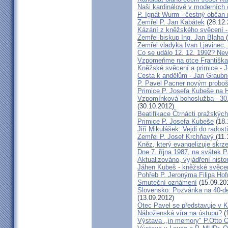
Naši kardinálové v moderních
P. Ignát Wurm - čestný občan
Zemřel P. Jan Kabátek
(28.12.
Kázání z kněžského svěcení -
Zemřel biskup Ing. Jan Blaha
Zemřel vladyka Ivan Ljavinec,
Co se událo 12. 12. 1992? 
Vzpomeňme na otce Františka!
Kněžské svěcení a primice - 
Cesta k andělům - Jan Graubn
P. Pavel Pacner novým probo
Primice P. Josefa Kubeše na 
Vzpomínková bohoslužba - 30.
(30.10.2012)
Beatifikace Čtrnácti pražskýc
Primice P. Josefa Kubeše
(18.
Jiří Mikulášek: Vejdi do radost
Zemřel P. Josef Krchňavý
(11.
Kněz, který evangelizuje skr
Dne 7. října 1987, na svátek 
Aktualizováno, vyjádření histo
Jáhen Kubeš - kněžské svěce
Pohřeb P. Jeronýma Filipa Ho
Smuteční oznámení
(15.09.20
Slovensko: Pozvánka na 40-de
(13.09.2012)
Otec Pavel se představuje v K
Náboženská víra na ústupu?
(
Výstava ,,in memory" P.Otto 