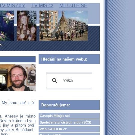
TV-MIS.com
TV-MIS.cz
MILUJTE.SE
Hledání na našem webu:
e. My jsme např. měli
Doporučujeme:
Časopis Milujte se!
a. Anessy je místo
. Nevím k čemu bych
Společenství čistých srdcí (SČS)
 jiný a přitom tvoří
Web KATOLIK.cz
my jak v Benátkách.
 hory.