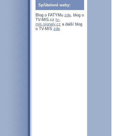
Spřátelené weby:
Blog o FATYMu
zde
, blog o
TV-MIS.cz
tv-
mis.signaly.cz
a další blog
o TV-MIS
zde
.