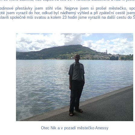
dinové přestávky jsem stihl vše. Nejprve jsem si prošel městečko, sp
oté jsem vyrazil do hor, odkud byl nádherný výhled a při zpáteční cestě jsem 
lavili společně mši svatou a kolem 23 hodin jsme vyrazili na další cestu do 
Otec Nik a v pozadí městečko Anessy