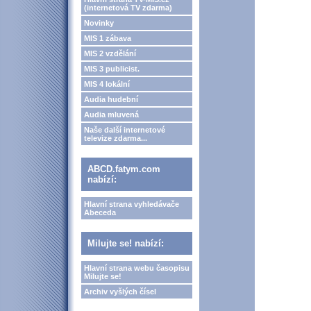
(internetová TV zdarma)
Novinky
MIS 1 zábava
MIS 2 vzdělání
MIS 3 publicist.
MIS 4 lokální
Audia hudební
Audia mluvená
Naše další internetové
televize zdarma...
ABCD.fatym.com
nabízí:
Hlavní strana vyhledávače
Abeceda
Milujte se! nabízí:
Hlavní strana webu časopisu
Milujte se!
Archiv vyšlých čísel