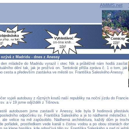
AMIMS.net
e ozývá z Madridu - dnes z Anessy
den mládeže do Madridu vyrazil i otec Nik a průběžně nám hodlá zasílat
uálního dění tak, jak je prožívá on. Tentokrát přišla zpráva č. 1 o tom, jak
ho cesta a především zastávka ve městě sv. Františka Saleského Anessy.
čer vyjeli autobusy z různých koutů naší republiky na noční jízdu do Franci
sv. a v 19 jsme odjížděli z Tišnova.
estě autobusem jsme zastavili v Anessy, kde byla 9 hodinová přestávk
posledního odpočinku sv. Františka Saleského a je to nádherné městečko
l, ale velice na mě zapůsobilo. Nádherná architektura, každý dům je trochu
de pořádek, prostředkem vede kanál s čistou vodou a po obou stranách do
 se klene basilika, kde odpočívá tělo sv. Františka Saleského a nad ní ještě