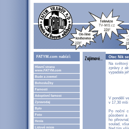
FATYM.com nabízí:
Otec Nik s
Na světový 
Hlavní strana
zprávy z akt
www.FATYM.com
vypadala je
Bude a zveme!
Bohoslužby
Farnosti
Adoptivní farnost
V pondělí ve
Zpravodaj
v 17,30 mši 
Bylo
Po noční c
Foto
působení a 
ho přirovna
Hesla
soulad, všu
Lidové misie
Nad tím vším