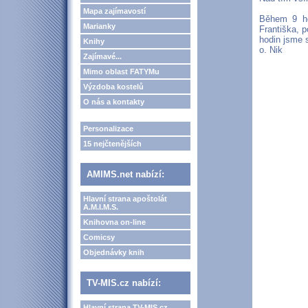
Mapa zajímavostí
Během 9 ho
Marianky
Františka, p
hodin jsme s
Knihy
o. Nik
Zajímavé...
Mimo oblast FATYMu
Výzdoba kostelů
O nás a kontakty
Personalizace
15 nejčtenějších
AMIMS.net nabízí:
Hlavní strana apoštolát
A.M.I.M.S.
Knihovna on-line
Comicsy
Objednávky knih
TV-MIS.cz nabízí:
Hlavní strana TV-MIS.cz