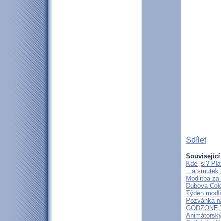
Sdílet
Související
Kde jsi? Pl
...a smutek
Modlitba za
Dubova Colo
Týden modli
Pozvánka na
GODZONE 
Animátorský