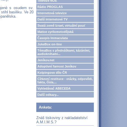
Televize NOE
Rádio PROGLAS
ojené s osudem sv.
stihl basiliku. Ve 20
Internetová televize
Španělska.
Další internetové TV
Svatá země Izrael, virtuální pouť
Matice cyrilometodějská
Časopis Immaculata
JukeBox on-line
TémaBox s přednáškami, kázáními,
audioknihami...
Jeníkov.net
Adoptivní farnost Jeníkov
Kolpingovo dílo ČR
Církevní restituce - otázky, odpovědi,
fakta, čísla....
Vyhledávač ABECEDA
Další odkazy...
Anketa:
Znáš tiskoviny z nakladatelství
A.M.I.M.S.?