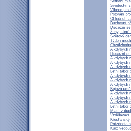
Setkání mlá
Svědectví z
Víkend pro k
Pozvání pro
Ohlédnutí 
Duchovní p
Diecézní se
Ženy, které 
Světový den
Týden modlit
Chvályhodná
A kdybych n
Diecézní se
A kdybych n
A kdybych n
A kdybych n
Letní tábor 
A kdybych n
A kdybych n
A kdybych n
Bojová uměn
A kdybych n
A kdybych n
A kdybych n
Letní tábor
Mladí v duch
Vzdělávací 
Křesťanský 
Prázdnota a
Kurz vedouc