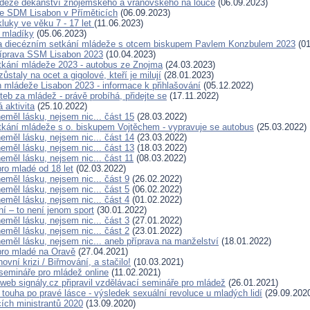
deže děkanství znojemského a vranovského na louce
(06.09.2023)
e SDM Lisabon v Příměticích
(06.09.2023)
luky ve věku 7 - 17 let
(11.06.2023)
 mladíky
(05.06.2023)
za diecézním setkání mládeže s otcem biskupem Pavlem Konzbulem 2023
(01
říprava SSM Lisabon 2023
(10.04.2023)
tkání mládeže 2023 - autobus ze Znojma
(24.03.2023)
zůstaly na ocet a gigolové, kteří je milují
(28.01.2023)
 mládeže Lisabon 2023 - informace k přihlašování
(05.12.2022)
eb za mládež - právě probíhá, přidejte se
(17.11.2022)
 aktivita
(25.10.2022)
eměl lásku, nejsem nic... část 15
(28.03.2022)
tkání mládeže s o. biskupem Vojtěchem - vypravuje se autobus
(25.03.2022)
eměl lásku, nejsem nic... část 14
(23.03.2022)
eměl lásku, nejsem nic... část 13
(18.03.2022)
eměl lásku, nejsem nic... část 11
(08.03.2022)
pro mladé od 18 let
(02.03.2022)
eměl lásku, nejsem nic... část 9
(26.02.2022)
eměl lásku, nejsem nic... část 5
(06.02.2022)
eměl lásku, nejsem nic... část 4
(01.02.2022)
í – to není jenom sport
(30.01.2022)
eměl lásku, nejsem nic... část 3
(27.01.2022)
eměl lásku, nejsem nic... část 2
(23.01.2022)
eměl lásku, nejsem nic... aneb příprava na manželství
(18.01.2022)
 pro mladé na Oravě
(27.04.2021)
ovní krizi / Biřmování, a stačilo!
(10.03.2021)
semináře pro mládež online
(11.02.2021)
web signály.cz připravil vzdělávací semináře pro mládež
(26.01.2021)
 touha po pravé lásce - výsledek sexuální revoluce u mladých lidí
(29.09.202
ích ministrantů 2020
(13.09.2020)