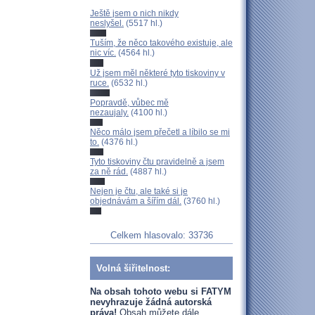
Ještě jsem o nich nikdy
neslyšel.
(5517 hl.)
Tuším, že něco takového existuje, ale
nic víc.
(4564 hl.)
Už jsem měl některé tyto tiskoviny v
ruce.
(6532 hl.)
Popravdě, vůbec mě
nezaujaly.
(4100 hl.)
Něco málo jsem přečetl a líbilo se mi
to.
(4376 hl.)
Tyto tiskoviny čtu pravidelně a jsem
za ně rád.
(4887 hl.)
Nejen je čtu, ale také si je
objednávám a šířím dál.
(3760 hl.)
Celkem hlasovalo: 33736
Volná šiřitelnost:
Na obsah tohoto webu si FATYM
nevyhrazuje žádná autorská
práva!
Obsah můžete dále