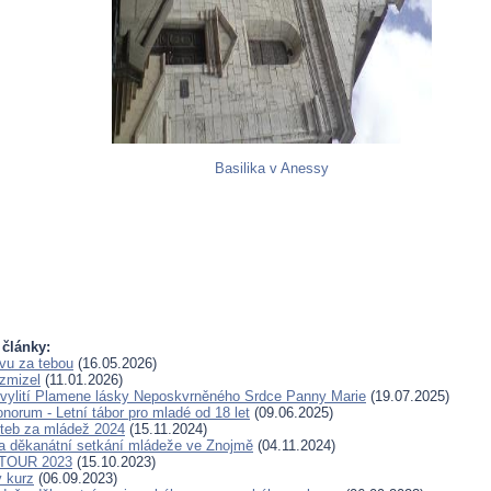
Basilika v Anessy
 články:
avu za tebou
(16.05.2026)
 zmizel
(11.01.2026)
 vylití Plamene lásky Neposkvrněného Srdce Panny Marie
(19.07.2025)
norum - Letní tábor pro mladé od 18 let
(09.06.2025)
teb za mládež 2024
(15.11.2024)
 děkanátní setkání mládeže ve Znojmě
(04.11.2024)
TOUR 2023
(15.10.2023)
 kurz
(06.09.2023)