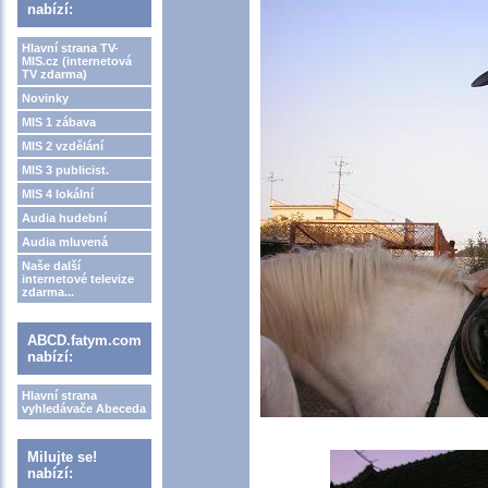
nabízí:
Hlavní strana TV-
MIS.cz (internetová
TV zdarma)
Novinky
MIS 1 zábava
MIS 2 vzdělání
MIS 3 publicist.
MIS 4 lokální
Audia hudební
Audia mluvená
Naše další
internetové televize
zdarma...
ABCD.fatym.com
nabízí:
Hlavní strana
vyhledávače Abeceda
Milujte se!
nabízí: