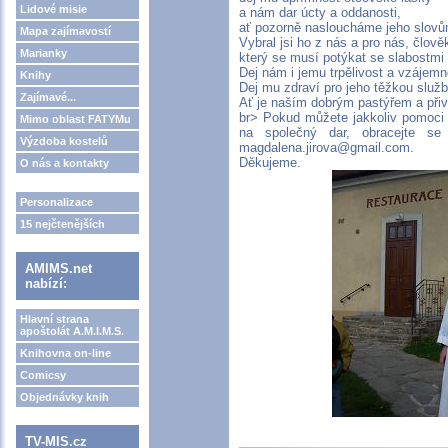
Lidové misie
a nám dar úcty a oddanosti,
ať pozorně nasloucháme jeho slovů
Mapa zajímavostí
Vybral jsi ho z nás a pro nás, člově
Marianky
který se musí potýkat se slabostmi 
Dej nám i jemu trpělivost a vzájem
Knihy
Dej mu zdraví pro jeho těžkou služb
Zajímavé...
Ať je naším dobrým pastýřem a při
br> Pokud můžete jakkoliv pomoci - 
Mimo oblast FATYMu
na společný dar, obracejte s
Výzdoba kostelů
magdalena.jirova@gmail.com.
Děkujeme.
O nás a kontakty
Personalizace
15 nejčtenějších
AMIMS.net
nabízí:
Hlavní strana
apoštolát A.M.I.M.S.
Knihovna on-line
Comicsy
Objednávky knih
TV-MIS.cz