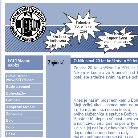
FATYM.com
O.Nik slaví 20 let kněžství a 50 let
nabízí:
Za dar 20 let kněžství a 50ti let
Nikem v kostele ve Vranově nad D
Hlavní strana
poté jste srdečně zváni na malé poh
www.FATYM.com
Bude a zveme!
Bohoslužby
Kněz je naším prostředníkem u Boha
Farnosti
Mají velký úkol - pomoci nám do n
Adoptivní farnost
Ti, že máme mezi sebou kněze,
Zpravodaj
tvého služebníka a správce Božích 
Prosíme tě, dej mu věrnost a vytrva
Bylo
a nám živou víru, žes ho poslal ty.
Foto
Učinils jej naším duchovním vůdce
dej mu ducha moudrosti a rady,
Hesla
dej mu upřímnost otcovské lásky