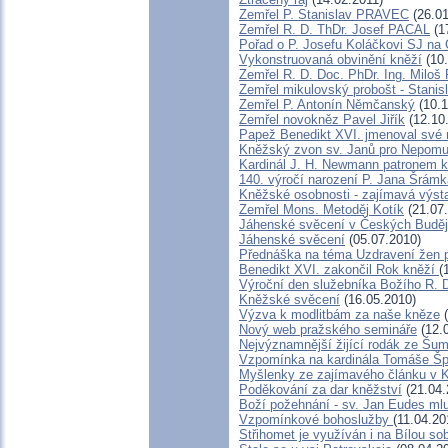
Zemřel P. Stanislav PRAVEC
(26.01
Zemřel R. D. ThDr. Josef PACAL
(1
Pořad o P. Josefu Koláčkovi SJ na
Vykonstruovaná obvinění kněží
(10.
Zemřel R. D. Doc. PhDr. Ing. Milo
Zemřel mikulovský probošt - Stanis
Zemřel P. Antonín Němčanský
(10.1
Zemřel novokněz Pavel Jiřík
(12.10
Papež Benedikt XVI. jmenoval své
Kněžský zvon sv. Janů pro Nepom
Kardinál J. H. Newmann patronem 
140. výročí narození P. Jana Šrámk
Kněžské osobnosti - zajímavá výst
Zemřel Mons. Metoděj Kotík
(21.07
Jáhenské svěcení v Českých Buděj
Jáhenské svěcení
(05.07.2010)
Přednáška na téma Uzdravení žen po
Benedikt XVI. zakončil Rok kněží
(
Výroční den služebníka Božího R. 
Kněžské svěcení
(16.05.2010)
Výzva k modlitbám za naše kněze
(
Nový web pražského semináře
(12.
Nejvýznamnější žijící rodák ze Šu
Vzpomínka na kardinála Tomáše Šp
Myšlenky ze zajímavého článku v K
Poděkování za dar kněžství
(21.04.
Boží požehnání - sv. Jan Eudes ml
Vzpomínkové bohoslužby
(11.04.20
Střihomet je využíván i na Bílou so