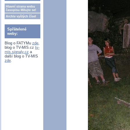
Hlavní strana webu
časopisu Milujte se!
Archiv vyšlých čísel
Spřátelené
weby:
Blog o FATYMu
zde
,
blog o TV-MIS.cz
tv-
mis.signaly.cz
a
další blog o TV-MIS
zde
.