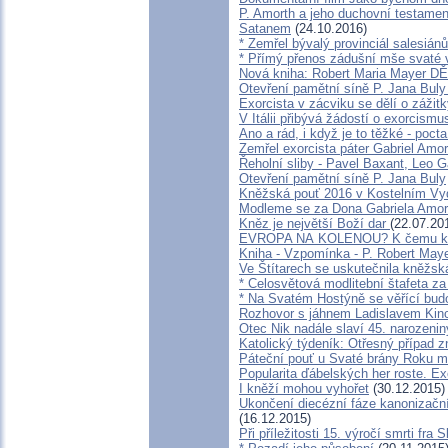
P. Amorth a jeho duchovní testament
Satanem
(24.10.2016)
* Zemřel bývalý provinciál salesiá
* Přímý přenos zádušní mše svaté 
Nová kniha: Robert Maria Mayer
Otevření pamětní síně P. Jana Buly
Exorcista v zácviku se dělí o záži
V Itálii přibývá žádostí o exorcismu
Ano a rád, i když je to těžké - poc
Zemřel exorcista páter Gabriel Amor
Řeholní sliby - Pavel Baxant, Leo G
Otevření pamětní síně P. Jana Buly
Kněžská pouť 2016 v Kostelním Vy
Modleme se za Dona Gabriela Amor
Kněz je největší Boží dar
(22.07.20
EVROPA NA KOLENOU? K čemu kult
Kniha - Vzpomínka - P. Robert May
Ve Štítarech se uskutečnila kněžsk
* Celosvětová modlitební štafeta za
* Na Svatém Hostýně se věřící bud
Rozhovor s jáhnem Ladislavem Ki
Otec Nik nadále slaví 45. narozenin
Katolický týdeník: Otřesný případ zn
Páteční pouť u Svaté brány Roku m
Popularita ďábelských her roste. Exo
I kněží mohou vyhořet
(30.12.2015)
Ukončení diecézní fáze kanonizační
(16.12.2015)
Při příležitosti 15. výročí smrti fra 