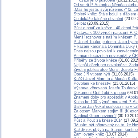
* Pozadí jeho působení
(20.11.2015
Od smrti P. Antonína Němčanského u
„Máš ho ještě, svůj růženec?“ (2. č
Stoletý kněz: Stále bojuji s ďáblem
Co dokáže falešné obvinění
(23.09.
Celibát
(20.09.2015)
Půst a pouť za kněze - 40 denní ře
Výstava k 100.výročí narození P. O
Menší rozhovor s naším knězem P
P. Josef Toufar je doma: Jako bych
+ kázání kardinála Dominika Duky
(
Dnes nejsou povolání k zasvěcené
Primice diecézních novokněží v ČR
Příběhy ze života kněze
(01.06.201
Nejlepší dárek pro novokněze. Zad
Životní jubilea otce Mons. Josefa Fi
Otec Jiří vtipem hýří
(31.03.2015)
Kněží Jozef Maretta a Marián Kuffa 
Povolání ke kněžství
(23.01.2015)
Výstava věnovaná Josefu Toufarovi
Dokument Opři žebřík o nebe
(08.01
Znamení doby pro apoštolát v Apok
Kniha ke 100. výročí narození P. Al
Biskup Jan Vokál odslouží mši v Čí
Za otcem Markem stojím !!! (K exo
Kardinál Groer nevinen?
(30.10.2014
Půst a Pouť za kněze 2014
(17.09.
"Musím být připravený na to, že Ho
Každý rok ubývá na Starém kontinen
Zamilovaný kněz
(10.07.2014)