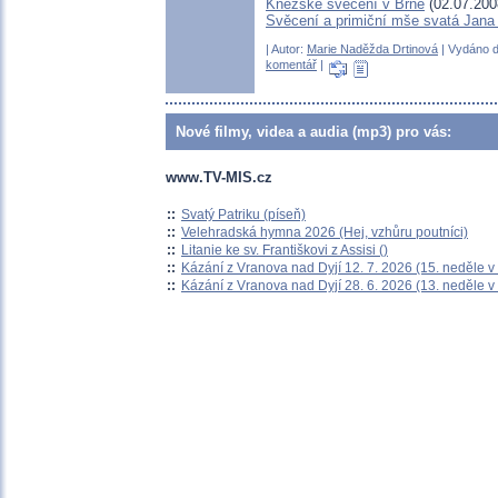
Kněžské svěcení v Brně
(02.07.200
Svěcení a primiční mše svatá Jan
| Autor:
Marie Naděžda Drtinová
| Vydáno d
komentář
|
Nové filmy, videa a audia (mp3) pro vás:
www.TV-MIS.cz
::
Svatý Patriku (píseň)
::
Velehradská hymna 2026 (Hej, vzhůru poutníci)
::
Litanie ke sv. Františkovi z Assisi ()
::
Kázání z Vranova nad Dyjí 12. 7. 2026 (15. neděle v
::
Kázání z Vranova nad Dyjí 28. 6. 2026 (13. neděle v