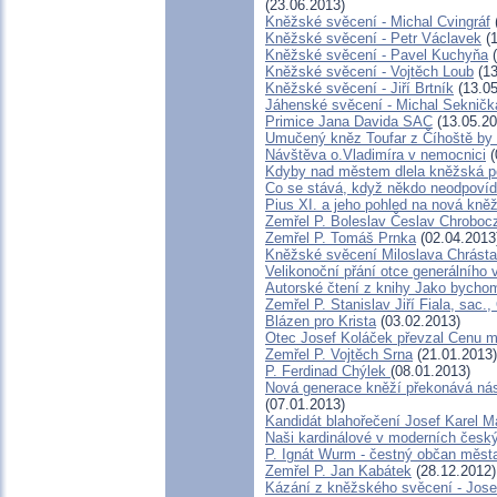
(23.06.2013)
Kněžské svěcení - Michal Cvingráf
Kněžské svěcení - Petr Václavek
(1
Kněžské svěcení - Pavel Kuchyňa
(
Kněžské svěcení - Vojtěch Loub
(13
Kněžské svěcení - Jiří Brtník
(13.05
Jáhenské svěcení - Michal Sekničk
Primice Jana Davida SAC
(13.05.20
Umučený kněz Toufar z Číhoště by 
Návštěva o.Vladimíra v nemocnici
(
Kdyby nad městem dlela kněžská po
Co se stává, když někdo neodpovíd
Pius XI. a jeho pohled na nová kně
Zemřel P. Boleslav Česlav Chrobo
Zemřel P. Tomáš Prnka
(02.04.2013
Kněžské svěcení Miloslava Chrásta
Velikonoční přání otce generálního 
Autorské čtení z knihy Jako bycho
Zemřel P. Stanislav Jiří Fiala, sac.
Blázen pro Krista
(03.02.2013)
Otec Josef Koláček převzal Cenu m
Zemřel P. Vojtěch Srna
(21.01.2013)
P. Ferdinad Chýlek
(08.01.2013)
Nová generace kněží překonává nás
(07.01.2013)
Kandidát blahořečení Josef Karel 
Naši kardinálové v moderních česk
P. Ignát Wurm - čestný občan měst
Zemřel P. Jan Kabátek
(28.12.2012)
Kázání z kněžského svěcení - Jos