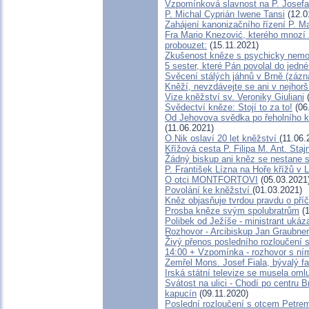
Vzpomínková slavnost na P. Josef
P. Michal Cyprián Iwene Tansi
(12.0
Zahájení kanonizačního řízení P. Ma
Fra Mario Knezović, kterého mnozí
probouzet:
(15.11.2021)
Zkušenost kněze s psychicky nemo
5 sester, které Pán povolal do jedné
Svěcení stálých jáhnů v Brně (záz
Kněží, nevzdávejte se ani v nejhorš
Vize kněžství sv. Veroniky Giuliani
(
Svědectví kněze: Stojí to za to!
(06
Od Jehovova svědka po řeholního kn
(11.06.2021)
O.Nik oslaví 20 let kněžství
(11.06.
Křížová cesta P. Filipa M. Ant. Staj
Žádný biskup ani kněz se nestane 
P. František Lízna na Hoře křížů v L
O otci MONTFORTOVI
(05.03.2021
Povolání ke kněžství
(01.03.2021)
Kněz objasňuje tvrdou pravdu o pří
Prosba kněze svým spolubratrům
(1
Polibek od Ježíše - ministrant ukáz
Rozhovor - Arcibiskup Jan Graubner
Živý přenos posledního rozloučení s
14:00 + Vzpomínka - rozhovor s ní
Zemřel Mons. Josef Fiala, bývalý fa
Irská státní televize se musela om
Svátost na ulici - Chodí po centru B
kapucín
(09.11.2020)
Poslední rozloučení s otcem Petre