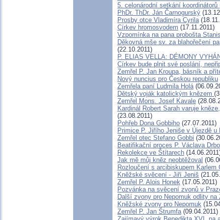
5. celonárodní setkání koordinátorů
PhDr. ThDr. Ján Čarnogurský
(13.12
Prosby otce Vladimíra Cyrila
(18.11
Církev hromosvodem
(17.11.2011)
Vzpomínka na pana probošta Stanis
Děkovná mše sv. za blahořečení pap
(22.10.2011)
P. ELIAS VELLA: DÉMONY VYHÁ
Církev bude plnit své poslání, nepř
Zemřel P. Jan Kroupa, básník a přít
Nový nuncius pro Českou republiku
Zemřela paní Ludmila Holá
(06.09.2
Dětský voják katolickým knězem
(3
Zemřel Mons. Josef Kavale
(28.08.
Kardinál Robert Sarah varuje kněze,
(23.08.2011)
Pohřeb Dona Gobbiho
(27.07.2011)
Primice P. Jiřího Jeniše v Újezdě u
Zemřel otec Stefano Gobbi
(30.06.2
Beatifikační proces P. Václava Drb
Rekolekce ve Štítarech
(14.06.2011
Jak mě můj kněz neobtěžoval
(06.0
Rozloučení s arcibiskupem Karle
Kněžské svěcení - Jiří Jeniš
(21.05
Zemřel P. Alois Honek
(17.05.2011)
Pozvánka na svěcení zvonů v Praz
Další zvony pro Nepomuk odlity na 
Kněžské zvony pro Nepomuk
(15.04
Zemřel P. Jan Štrumfa
(09.04.2011)
Zajímavý výrok Benedikta XVI. na 