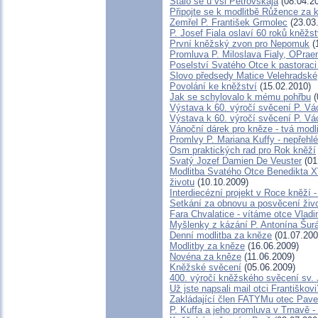
Stalo se u vsi Petrovskaja
(08.04.2
Připojte se k modlitbě Růžence za 
Zemřel P. František Grmolec
(23.03
P. Josef Fiala oslaví 60 roků kněžst
První kněžský zvon pro Nepomuk
(
Promluva P. Miloslava Fialy, OPrae
Poselství Svatého Otce k pastoraci
Slovo předsedy Matice Velehradské
Povolání ke kněžství
(15.02.2010)
Jak se schylovalo k mému pohřbu
(
Výstava k 60. výročí svěcení P. Vá
Výstava k 60. výročí svěcení P. Vá
Vánoční dárek pro kněze - tvá modl
Promlvy P. Mariana Kuffy - nepřehl
Osm praktických rad pro Rok kněží
Svatý Jozef Damien De Veuster
(01
Modlitba Svatého Otce Benedikta X
životu
(10.10.2009)
Interdiecézní projekt v Roce kněží
Setkání za obnovu a posvěcení živo
Fara Chvalatice - vítáme otce Vladi
Myšlenky z kázání P. Antonína Šur
Denní modlitba za kněze
(01.07.200
Modlitby za kněze
(16.06.2009)
Novéna za kněze
(11.06.2009)
Kněžské svěcení
(05.06.2009)
400. výročí kněžského svěcení sv.
Už jste napsali mail otci Františkov
Zakládající člen FATYMu otec Pavel
P. Kuffa a jeho promluva v Trnavě - t