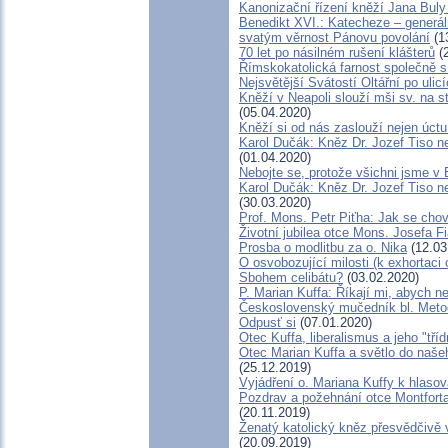
Kanonizační řízení kněží Jana Buly
Benedikt XVI.: Katecheze – generál
svatým věrnost Pánovu povolání
(1
70 let po násilném rušení klášterů
(2
Římskokatolická farnost společně s 
Nejsvětější Svátostí Oltářní po ulic
Kněží v Neapoli slouží mši sv. na st
(05.04.2020)
Kněží si od nás zaslouží nejen úctu 
Karol Dučák: Kněz Dr. Jozef Tiso ne
(01.04.2020)
Nebojte se, protože všichni jsme v
Karol Dučák: Kněz Dr. Jozef Tiso ne
(30.03.2020)
Prof. Mons. Petr Piťha: Jak se cho
Životní jubilea otce Mons. Josefa Fi
Prosba o modlitbu za o. Nika
(12.03
O osvobozující milosti (k exhortaci
Sbohem celibátu?
(03.02.2020)
P. Marian Kuffa: Říkají mi, abych nem
Československý mučedník bl. Meto
Odpusť si
(07.01.2020)
Otec Kuffa, liberalismus a jeho "tříd
Otec Marian Kuffa a světlo do naše
(25.12.2019)
Vyjádření o. Mariana Kuffy k hlaso
Pozdrav a požehnání otce Montforta
(20.11.2019)
Ženatý katolický kněz přesvědčivě v
(20.09.2019)