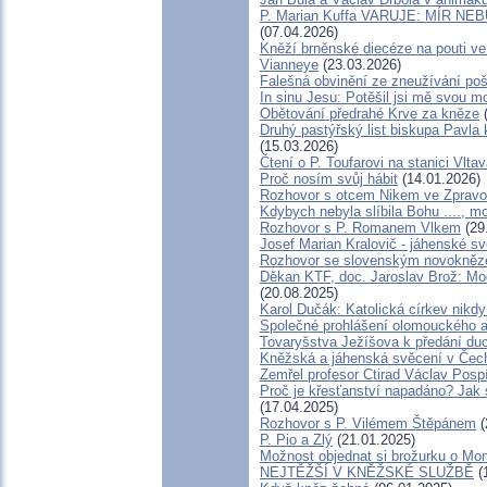
P. Marian Kuffa VARUJE: MÍR NEBU
(07.04.2026)
Kněží brněnské diecéze na pouti ve
Vianneye
(23.03.2026)
Falešná obvinění ze zneužívání poš
In sinu Jesu: Potěšil jsi mě svo
Obětování předrahé Krve za kněze
(
Druhý pastýřský list biskupa Pavla 
(15.03.2026)
Čtení o P. Toufarovi na stanici Vlta
Proč nosím svůj hábit
(14.01.2026)
Rozhovor s otcem Nikem ve Zpravo
Kdybych nebyla slíbila Bohu ...., m
Rozhovor s P. Romanem Vlkem
(29
Josef Marian Kralovič - jáhenské s
Rozhovor se slovenským novokně
Děkan KTF, doc. Jaroslav Brož: Mod
(20.08.2025)
Karol Dučák: Katolická církev nikdy
Společné prohlášení olomouckého a
Tovaryšstva Ježíšova k předání du
Kněžská a jáhenská svěcení v Čec
Zemřel profesor Ctirad Václav Pospí
Proč je křesťanství napadáno? Jak 
(17.04.2025)
Rozhovor s P. Vilémem Štěpánem
(
P. Pio a Zlý
(21.01.2025)
Možnost objednat si brožurku o Mon
NEJTĚŽŠÍ V KNĚŽSKÉ SLUŽBĚ
(