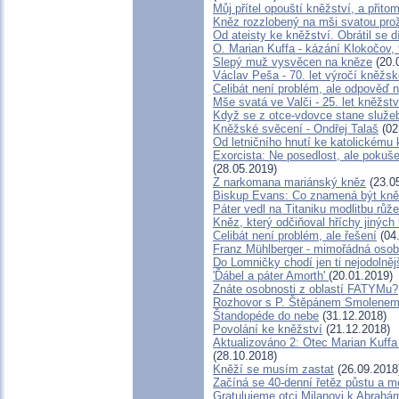
Můj přítel opouští kněžství, a přit
Kněz rozzlobený na mši svatou prož
Od ateisty ke kněžství. Obrátil se d
O. Marian Kuffa - kázání Klokočov,
Slepý muž vysvěcen na kněze
(20.
Václav Peša - 70. let výročí kněž
Celibát není problém, ale odpověď 
Mše svatá ve Valči - 25. let kněžst
Když se z otce-vdovce stane služeb
Kněžské svěcení - Ondřej Talaš
(02
Od letničního hnutí ke katolickému 
Exorcista: Ne posedlost, ale pokuš
(28.05.2019)
Z narkomana mariánský kněz
(23.0
Biskup Evans: Co znamená být kn
Páter vedl na Titaniku modlitbu růž
Kněz, který odčiňoval hříchy jiných
Celibát není problém, ale řešení
(04
Franz Mühlberger - mimořádná osobn
Do Lomničky chodí jen ti nejodolněj
'Ďábel a páter Amorth'
(20.01.2019)
Znáte osobnosti z oblastí FATYMu?
Rozhovor s P. Štěpánem Smolenem 
Štandopéde do nebe
(31.12.2018)
Povolání ke kněžství
(21.12.2018)
Aktualizováno 2: Otec Marian Kuffa
(28.10.2018)
Kněží se musím zastat
(26.09.2018
Začíná se 40-denní řetěz půstu a m
Gratulujeme otci Milanovi k Abrah