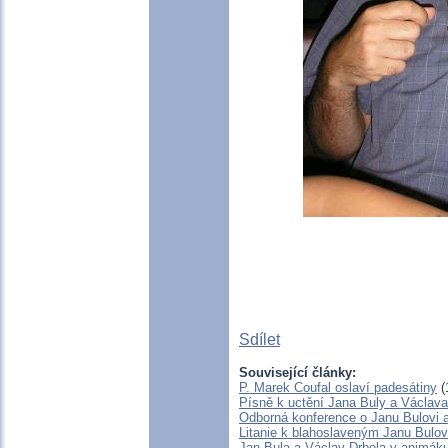
Sdílet
Související články:
P. Marek Coufal oslaví padesátiny
(
Písně k uctění Jana Buly a Václava
Odborná konference o Janu Bulovi a
Litanie k blahoslaveným Janu Bulov
Jan Bula a Václav Drbola v animák