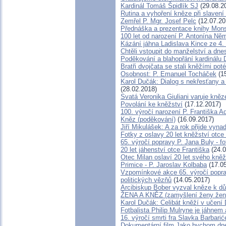
Kardinál Tomáš Špidlík SJ
(29.08.2
Rutina a vyhoření kněze při slavení l
Zemřel P. Mgr. Josef Pelc
(12.07.20
Přednáška a prezentace knihy Mons.
100 let od narození P. Antonína N
Kázání jáhna Ladislava Kince ze 4.
Chtěli vstoupit do manželství a dnes
Poděkování a blahopřání kardinálu
Bratři dvojčata se stali kněžími poté
Osobnost: P. Emanuel Tocháček
(15
Karol Dučák: Dialog s nekřesťany a
(28.02.2018)
Svatá Veronika Giuliani varuje kně
Povolání ke kněžství
(17.12.2017)
100. výročí narození P. Františka 
Kněz (poděkování)
(16.09.2017)
Jiří Mikulášek: A za rok přijde vynad
Fotky z oslavy 20 let kněžství otce
65. výročí popravy P. Jana Buly - 
20 let jáhenství otce Františka
(24.0
Otec Milan oslaví 20 let svého kněž
Primice - P. Jaroslav Kolbaba
(17.05
Vzpomínkové akce 65. výročí popra
politických vězňů
(14.05.2017)
Arcibiskup Bober vyzval kněze k dů
ŽENA A KNĚZ (zamyšlení ženy že
Karol Dučák: Celibát kněží v učení
Fotbalista Philip Mulryne je jáhne
16. výročí smrti fra Slavka Barbari
Dokumentární film Jako bychom dne