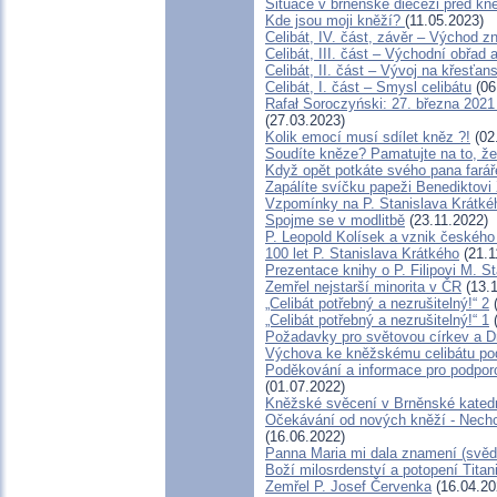
Situace v brněnské diecézi před k
Kde jsou moji kněží?
(11.05.2023)
Celibát, IV. část, závěr – Východ z
Celibát, III. část – Východní obřad a
Celibát, II. část – Vývoj na křesť
Celibát, I. část – Smysl celibátu
(06
Rafał Soroczyński: 27. března 20
(27.03.2023)
Kolik emocí musí sdílet kněz ?!
(02
Soudíte kněze? Pamatujte na to, 
Když opět potkáte svého pana farář
Zapálíte svíčku papeži Benediktovi
Vzpomínky na P. Stanislava Krátké
Spojme se v modlitbě
(23.11.2022)
P. Leopold Kolísek a vznik českého 
100 let P. Stanislava Krátkého
(21.1
Prezentace knihy o P. Filipovi M. St
Zemřel nejstarší minorita v ČR
(13.1
„Celibát potřebný a nezrušitelný!“ 2
(
„Celibát potřebný a nezrušitelný!“ 1
(
Požadavky pro světovou církev a Dr
Výchova ke kněžskému celibátu pod
Poděkování a informace pro podpor
(01.07.2022)
Kněžské svěcení v Brněnské katedr
Očekávání od nových kněží - Nechc
(16.06.2022)
Panna Maria mi dala znamení (svěd
Boží milosrdenství a potopení Titan
Zemřel P. Josef Červenka
(16.04.20