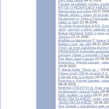
Když kněz žehná
(06.01.2025)
Pozvání na zahájení výstavy o kněž
MÝTUS O PEDOFILNÍCH KNĚŽÍCH - 
Nekritizujme své kněze
(14.07.2024
Několik střípků z oslavy 30 let kně
Na slavnost sv. Petra a Pavla bude
rodišti ve Valči
(21.06.2024)
Ve středu života kněze je kříž, Euc
Ježíš, nejvyšší a věčný velekněz j
Biskup Strickland: Kněží si musí osv
Ježíšovi
(21.01.2024)
Modlitba za blahořečení P. Ignáce
Bulletin o tom, jak věřili
(05.01.2024
Výročí od smrti služebníka Božího
PROHLÁŠENÍ Světového apoštolát
Zajímavý článek o misionáři v Para
Petr Maria Josef Cassant
(22.09.20
Exorcista o. Vincent Lampert - úloha
(19.09.2023)
P. Marián Kuffa: "Divím se..."
(19.09
Oslava výročí 100 let od úmrtí P. A.
6 důvodů stát se knězem
(10.09.20
Exorcista o. Vincent Lampert - úloha
(09.09.2023)
MARIINA VÍTĚZSTVÍ 61: Kněz vypráv
Arcibiskupský seminář Praha
(20.08
Další modlitby za kněze
(03.07.202
MODLITBA ZA KNĚZE - kněží velmi 
„MODLITBA ZA KNĚZE“
(18.06.202
Otec Deepak o prázdninách opět n