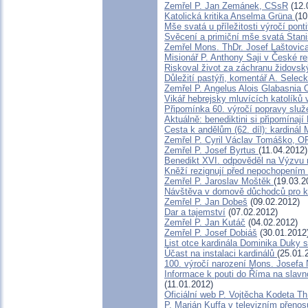
Zemřel P. Jan Zemánek, CSsR
(12.
Katolická kritika Anselma Grüna
(10
Mše svatá u příležitosti výročí pon
Svěcení a primiční mše svatá Stani
Zemřel Mons. ThDr. Josef Laštovic
Misionář P. Anthony Saji v České re
Riskoval život za záchranu židovsk
Důležití pastýři, komentář A. Selec
Zemřel P. Angelus Alois Glabasnia
Vikář hebrejsky mluvících katolíků 
Připomínka 60. výročí popravy služ
Aktuálně: benediktini si připomínají
Cesta k andělům (62. díl): kardinál 
Zemřel P. Cyril Václav Tomáško, 
Zemřel P. Josef Byrtus
(11.04.2012)
Benedikt XVI. odpověděl na Výzvu 
Kněží rezignují před nepochopením
Zemřel P. Jaroslav Moštěk
(19.03.2
Návštěva v domově důchodců pro 
Zemřel P. Jan Dobeš
(09.02.2012)
Dar a tajemství
(07.02.2012)
Zemřel P. Jan Kutáč
(04.02.2012)
Zemřel P. Josef Dobiáš
(30.01.2012
List otce kardinála Dominika Duky
Účast na instalaci kardinálů
(25.01.
100. výročí narození Mons. Josefa 
Informace k pouti do Říma na slav
(11.01.2012)
Oficiální web P. Vojtěcha Kodeta T
P. Marián Kuffa v televizním přenos