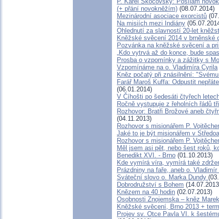
P. Karel Skočovský: Posílám novo
(+ přání novokněžím)
(08.07.2014)
Mezinárodní asociace exorcistů
(07
Na misiích mezi Indiány
(05.07.201
Ohlednutí za slavností 20-let kněžs
Kněžské svěcení 2014 v brněnské di
Pozvánka na kněžské svěcení a pri
„Kdo vytrvá až do konce, bude spas
Prosba o vzpomínky a zážitky s M
Vzpomínáme na o. Vladimíra Cyrila
Kněz počatý při znásilnění: "Svému 
Farář Maroš Kuffa: Odpustit nepřáte
(06.01.2014)
V Číhošti po šedesáti čtyřech lete
Ročně vystupuje z řeholních řádů tři
Rozhovor: Bratři Brožové aneb čtyř
(04.11.2013)
Rozhovor s misionářem P. Vojtěche
Jaké to je být misionářem v Středoa
Rozhovor s misionářem P. Vojtěche
Měl jsem asi pět, nebo šest roků, kd
Benedikt XVI. - Brno
(01.10.2013)
Kde vymírá víra, vymírá také zdržen
Prázdniny na faře, aneb o. Vladimír
Sváteční slovo o. Marka Dundy
(03
Dobrodružství s Bohem
(14.07.2013
Knězem na 40 hodin
(02.07.2013)
Osobnosti Znojemska – kněz Mare
Kněžské svěcení, Brno 2013 + term
Projev sv. Otce Pavla VI. k šesté