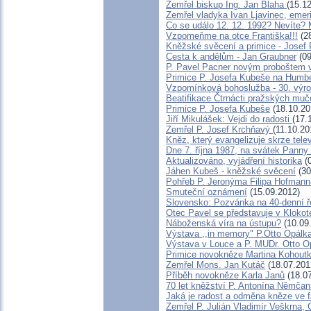
Zemřel biskup Ing. Jan Blaha
(15.1
Zemřel vladyka Ivan Ljavinec, emer
Co se událo 12. 12. 1992? Nevít
Vzpomeňme na otce Františka!!!
(28
Kněžské svěcení a primice - Josef
Cesta k andělům - Jan Graubner
(09
P. Pavel Pacner novým proboštem 
Primice P. Josefa Kubeše na Humbe
Vzpomínková bohoslužba - 30. výro
Beatifikace Čtrnácti pražských muče
Primice P. Josefa Kubeše
(18.10.20
Jiří Mikulášek: Vejdi do radosti
(17.
Zemřel P. Josef Krchňavý
(11.10.20
Kněz, který evangelizuje skrze te
Dne 7. října 1987, na svátek Panny 
Aktualizováno, vyjádření historika
(0
Jáhen Kubeš - kněžské svěcení
(30
Pohřeb P. Jeronýma Filipa Hofmann
Smuteční oznámení
(15.09.2012)
Slovensko: Pozvánka na 40-denní ř
Otec Pavel se představuje v Klokot
Náboženská víra na ústupu?
(10.09
Výstava ,,in memory" P.Otto Opálk
Výstava v Louce a P. MUDr. Otto O
Primice novokněze Martina Kohout
Zemřel Mons. Jan Kutáč
(18.07.201
Příběh novokněze Karla Janů
(18.07
70 let kněžství P. Antonína Němčans
Jaká je radost a odměna kněze ve f
Zemřel P. Julián Vladimír Veškrna