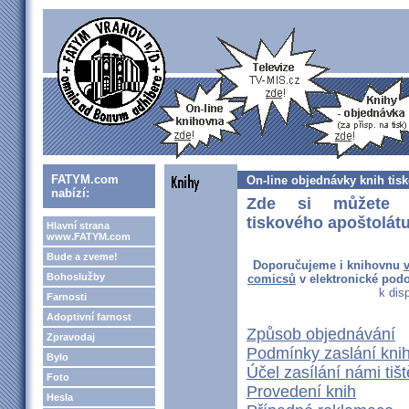
FATYM.com
On-line objednávky knih tis
nabízí:
Zde si můžete o
tiskového apoštolátu
Hlavní strana
www.FATYM.com
Bude a zveme!
Doporučujeme i knihovnu
v
Bohoslužby
comicsů
v elektronické podo
k disp
Farnosti
Adoptivní farnost
Způsob objednávání
Zpravodaj
Podmínky zaslání knih 
Bylo
Účel zasílání námi tiš
Foto
Provedení knih
Hesla