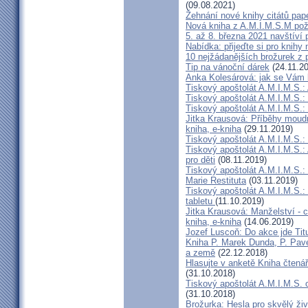
(09.08.2021)
Žehnání nové knihy citátů pap
Nová kniha z A.M.I.M.S.M po
5. až 8. března 2021 navštíví 
Nabídka: přijeďte si pro knihy
10 nejžádanějších brožurek z 
Tip na vánoční dárek
(24.11.2
Anka Kolesárová: jak se Vám l
Tiskový apoštolát A.M.I.M.S.:
Tiskový apoštolát A.M.I.M.S.: Ře
Tiskový apoštolát A.M.I.M.S.: 
Jitka Krausová: Příběhy moudr
kniha, e-kniha
(29.11.2019)
Tiskový apoštolát A.M.I.M.S.:
Tiskový apoštolát A.M.I.M.S.:
pro děti
(08.11.2019)
Tiskový apoštolát A.M.I.M.S.:
Marie Restituta
(03.11.2019)
Tiskový apoštolát A.M.I.M.S.:
tabletu
(11.10.2019)
Jitka Krausová: Manželství - c
kniha, e-kniha
(14.06.2019)
Jozef Luscoň: Do akce jde Titu
Kniha P. Marek Dunda, P. Pave
a země
(22.12.2018)
Hlasujte v anketě Kniha čtená
(31.10.2018)
Tiskový apoštolát A.M.I.M.S.
(31.10.2018)
Brožurka: Hesla pro skvělý živ