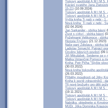
Tiskový apoštolát A.M.I.M.S.
Kázání svatého Jana Zlatoústé
15-21)
(10.09.2024)
Tiskový apoštolát A.M.I.M.S. 
Tiskový apoštolát A.M.I.M.S.
Vyšla kniha Ti naši v nebi - 1. 
Nová kniha: Ti naši v nebi - S
(02.04.2024)
Jan Sarkander - sbírka básní
(
Život s církví - sbírka básní
(0
Požehnané Velikonoce - sbírk
Historie Fryšavy
(21.12.2023)
Naše paní Zdislava - sbírka b
Ladislav Simajchl: Patnáct prav
Ozvěny lidových pověstí
(09.1
Jiří Mikulášek: Sejdeme se v n
Matka Ustavičné Pomocii a mo
Kniha: Petr Piťha "Slyšte slovo 
(30.03.2022)
Nová kniha tiskového apoštolát
(26.03.2022)
Příběhy moudrosti od Jitky K
Kniha k poctě zdravotníků - da
Tři nové brožurky pro děti po
Tiskový apoštolát A.M.I.M.S.:
(19.11.2021)
Tiskový apoštolát A.M.I.M.S.: K
Tiskový apoštolát A.M.I.M.S.:
Nabídka: objednejte si Kmotrov
MUDr. Jitka Dominika Krausov