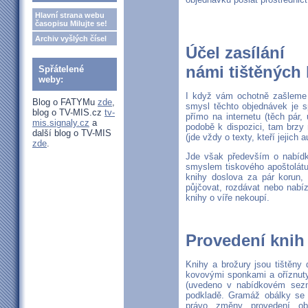
Hlavní strana webu
časopisu Milujte se!
Archiv vyšlých čísel
Účel zasílání
námi tištěných 
Spřátelené
weby:
I když vám ochotně zašleme i
Blog o FATYMu
zde
,
smysl těchto objednávek je s
blog o TV-MIS.cz
tv-
přímo na internetu (těch pár, 
mis.signaly.cz
a
podobě k dispozici, tam brzy 
další blog o TV-MIS
(jde vždy o texty, kteří jejich a
zde
.
Jde však především o nabídku
smyslem tiskového apoštolátu
knihy doslova za pár korun, 
půjčovat, rozdávat nebo nabíz
knihy o víře nekoupí.
Provedení knih
Knihy a brožury jsou tištěny
kovovými sponkami a oříznuty.
(uvedeno v nabídkovém sezn
podkladě. Gramáž obálky se
právo změny provedení ob