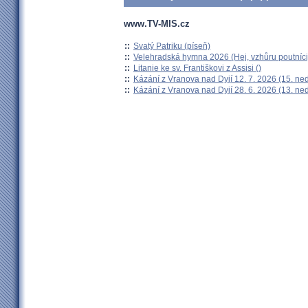
www.TV-MIS.cz
::
Svatý Patriku (píseň)
::
Velehradská hymna 2026 (Hej, vzhůru poutníci
::
Litanie ke sv. Františkovi z Assisi ()
::
Kázání z Vranova nad Dyjí 12. 7. 2026 (15. ne
::
Kázání z Vranova nad Dyjí 28. 6. 2026 (13. ne