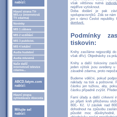
nabízí:
však většinou nutná
individ
nejdříve vytisknout.
Doba dodání je pak závi
Hlavní strana TV-
spolupracovníků. Zdá se nám 
MIS.cz (internetová
TV zdarma)
jen v rámci České republiky. 
domluvit.
Novinky
MIS 1 zábava
Podmínky zas
MIS 2 vzdělání
MIS 3 publicist.
tiskovin:
MIS 4 lokální
Knihy zasíláme nejpozději do
Audia hudební
však dřív). Objednávky za prá
Audia mluvená
Knihy a další tiskoviny zasí
Naše další
jeden výtisk jsou uvedeny u 
internetové televize
zdarma...
zásadně zdarma, proto nepoža
Budeme vděčni, pokud podpoř
ABCD.fatym.com
náklady na tisk a poštovné. 
nabízí:
částku jen tužkou, aby, poku
částku případně zvýšit. Před
Hlavní strana
Farní úřady a další církevní i
vyhledávače Abeceda
po přijetí knih přiloženou sl
800,- Kč. U zásilek nad 800
dohodnout na způsobu zaslání
Milujte se!
působit moc důvěryhodně
nabízí:
objednávku poslat prostřednic