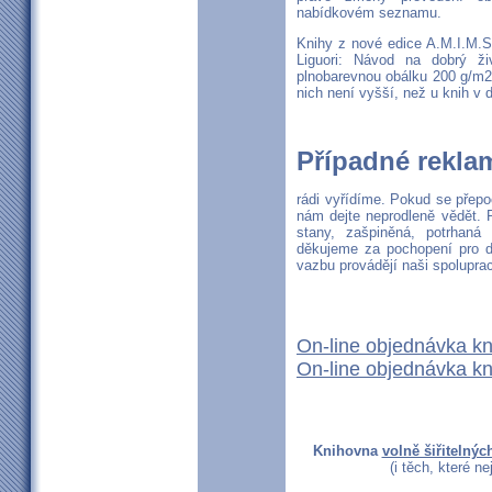
nabídkovém seznamu.
Knihy z nové edice A.M.I.M.S.
Liguori: Návod na dobrý ž
plnobarevnou obálku 200 g/m2.
nich není vyšší, než u knih v
Případné rekla
rádi vyřídíme. Pokud se přep
nám dejte neprodleně
vědět. P
stany, zašpiněná, potrhaná
děkujeme za pochopení pro dr
vazbu provádějí naši spoluprac
On-line objednávka kn
On-line objednávka kn
Knihovna
volně šiřitelnýc
(i těch, které n