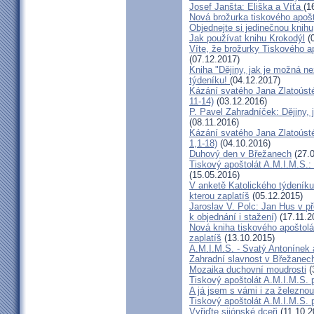
Josef Janšta: Eliška a Víťa
(1
Nová brožurka tiskového apošt
Objednejte si jedinečnou knihu
Jak používat knihu Krokodýl
(0
Víte, že brožurky Tiskového ap
(07.12.2017)
Kniha "Dějiny, jak je možná n
týdeníku!
(04.12.2017)
Kázání svatého Jana Zlatoúst
11-14)
(03.12.2016)
P. Pavel Zahradníček: Dějiny, 
(08.11.2016)
Kázání svatého Jana Zlatoúst
1,1-18)
(04.10.2016)
Duhový den v Břežanech
(27.0
Tiskový apoštolát A.M.I.M.S.:
(15.05.2016)
V anketě Katolického týdeníku
kterou zaplatíš
(05.12.2015)
Jaroslav V. Polc: Jan Hus v př
k objednání i stažení)
(17.11.2
Nová kniha tiskového apoštolá
zaplatíš
(13.10.2015)
A.M.I.M.S. - Svatý Antonínek 
Zahradní slavnost v Břežanec
Mozaika duchovní moudrosti
(
Tiskový apoštolát A.M.I.M.S. 
A já jsem s vámi i za železno
Tiskový apoštolát A.M.I.M.S. 
Vyřiďte sijónské dceři
(11.10.2