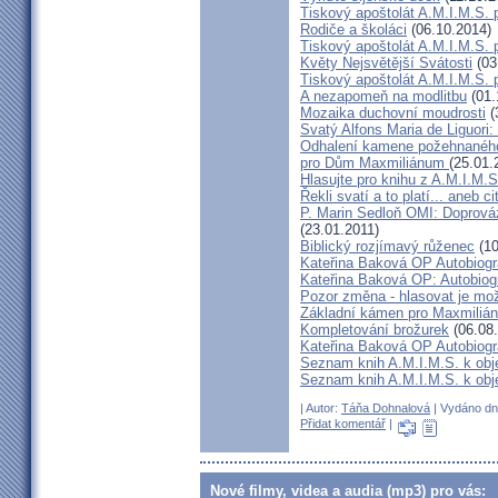
Tiskový apoštolát A.M.I.M.S. 
Rodiče a školáci
(06.10.2014)
Tiskový apoštolát A.M.I.M.S. 
Květy Nejsvětější Svátosti
(03
Tiskový apoštolát A.M.I.M.S. 
A nezapomeň na modlitbu
(01.
Mozaika duchovní moudrosti
(
Svatý Alfons Maria de Liguori:
Odhalení kamene požehnanéh
pro Dům Maxmiliánum
(25.01.
Hlasujte pro knihu z A.M.I.M.
Řekli svatí a to platí... aneb 
P. Marin Sedloň OMI: Doprová
(23.01.2011)
Biblický rozjímavý růženec
(10
Kateřina Baková OP Autobiograf
Kateřina Baková OP: Autobiogra
Pozor změna - hlasovat je mo
Základní kámen pro Maxmiliá
Kompletování brožurek
(06.08
Kateřina Baková OP Autobiograf
Seznam knih A.M.I.M.S. k obje
Seznam knih A.M.I.M.S. k obje
| Autor:
Táňa Dohnalová
| Vydáno dne
Přidat komentář
|
Nové filmy, videa a audia (mp3) pro vás: