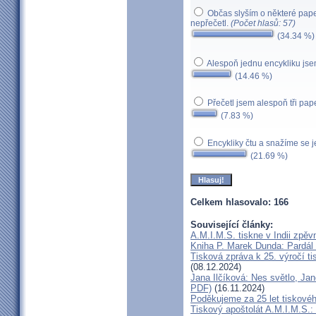
Občas slyším o některé pape
nepřečetl.
(Počet hlasů: 57)
(34.34 %)
Alespoň jednu encykliku jse
(14.46 %)
Přečetl jsem alespoň tři pap
(7.83 %)
Encykliky čtu a snažíme se 
(21.69 %)
Celkem hlasovalo: 166
Související články:
A.M.I.M.S. tiskne v Indii zpě
Kniha P. Marek Dunda: Pardál 
Tisková zpráva k 25. výročí t
(08.12.2024)
Jana Ilčíková: Nes světlo, Jan
PDF)
(16.11.2024)
Poděkujeme za 25 let tiskovéh
Tiskový apoštolát A.M.I.M.S.: