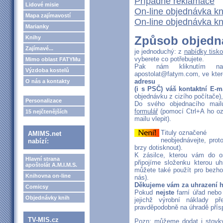
Případné reklamace
Lidové misie
On-line objednávka kn
Mapa zajímavostí
On-line objednávka kn
Marianky
Způsob objedn
Knihy
Zajímavé...
je jednoduchý: z
nabídky tisko
vyberete co potřebujete.
Mimo oblast FATYMu
Pak nám kliknutím
Výzdoba kostelů
apostolat@fatym.com, ve kte
adresu
O nás a kontakty
(i s PSČ) váš kontaktní E-m
objednávku z cizího počítače)
Personalizace
Do svého objednacího mail
formulář
(pomocí Ctrl+A ho ozn
15 nejčtenějších
mailu vlepit).
Tituly označené
AMIMS.net
neobjednávejte, pro
nabízí:
brzy dotisknout).
K zásilce, kterou vám do o
Hlavní strana
připojíme
složenku kterou uhr
apoštolát A.M.I.M.S.
můžete také použít pro bezhoto
Knihovna on-line
nás).
Děkujeme vám za uhrazení hn
Comicsy
Pokud
nejste
farní úřad nebo 
Objednávky knih
jejichž výrobní náklady 
pravděpodobně na úhradě přís
TV-MIS.cz
Pozn: můžeme dodat i stovky, 