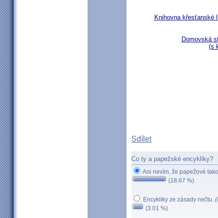
Knihovna křesťanské li
Domovská st
(s 
Sdílet
Co ty a papežské encykliky?
Ani nevím, že papežové tako
(18.67 %)
Encykliky ze zásady nečtu.
(
(3.01 %)