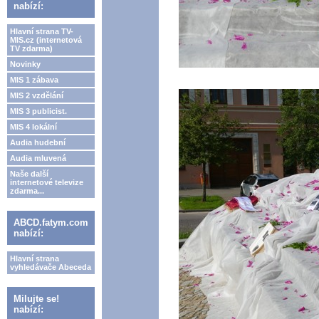
nabízí:
Hlavní strana TV-
MIS.cz (internetová
TV zdarma)
Novinky
MIS 1 zábava
MIS 2 vzdělání
MIS 3 publicist.
MIS 4 lokální
Audia hudební
Audia mluvená
Naše další
internetové televize
zdarma...
ABCD.fatym.com
nabízí:
Hlavní strana
vyhledávače Abeceda
Milujte se!
nabízí: