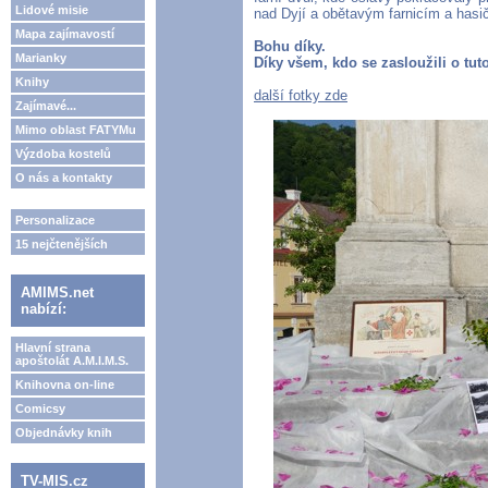
Lidové misie
nad Dyjí a obětavým farnicím a hasi
Mapa zajímavostí
Bohu díky.
Marianky
Díky všem, kdo se zasloužili o tut
Knihy
další fotky zde
Zajímavé...
Mimo oblast FATYMu
Výzdoba kostelů
O nás a kontakty
Personalizace
15 nejčtenějších
AMIMS.net
nabízí:
Hlavní strana
apoštolát A.M.I.M.S.
Knihovna on-line
Comicsy
Objednávky knih
TV-MIS.cz