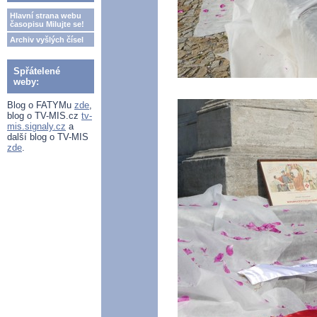
Hlavní strana webu
časopisu Milujte se!
Archiv vyšlých čísel
Spřátelené
weby:
Blog o FATYMu
zde
,
blog o TV-MIS.cz
tv-
mis.signaly.cz
a
další blog o TV-MIS
zde
.