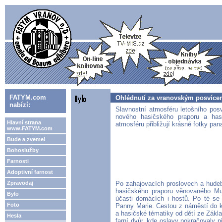
FATYM.com
Ohlédnutí za vranovským posvíce
nabízí:
Slavnostní atmosféru letošního pos
nového hasičského praporu a hasi
Hlavní strana
atmosféru přibližují krásné fotky pan
www.FATYM.com
Bude a zveme!
Bohoslužby
Farnosti
Adoptivní farnost
Zpravodaj
Po zahajovacích proslovech a hude
hasičského praporu věnovaného Mud
Bylo
účasti domácích i hostů. Po té se
Foto
Panny Marie. Cestou z náměstí do ko
a hasičské tématiky od dětí ze Zákla
Hesla
farní dvůr, kde oslavy pokračovaly