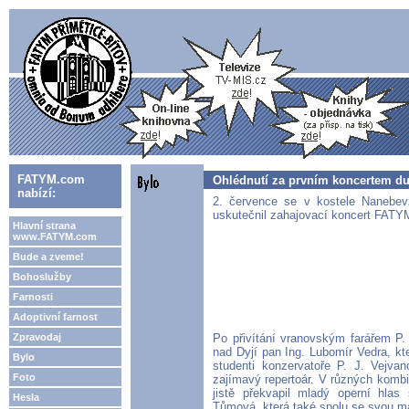
FATYM.com
Ohlédnutí za prvním koncertem d
nabízí:
2. července se v kostele Nanebev
uskutečnil zahajovací koncert F
Hlavní strana
www.FATYM.com
Bude a zveme!
Bohoslužby
Farnosti
Adoptivní farnost
Zpravodaj
Po přivítání vranovským farářem P
nad Dyjí pan Ing. Lubomír Vedra, kte
Bylo
studenti konzervatoře P. J. Vejva
Foto
zajímavý repertoár. V různých kombi
jistě překvapil mladý operní hla
Hesla
Tůmová, která také spolu se svou ma