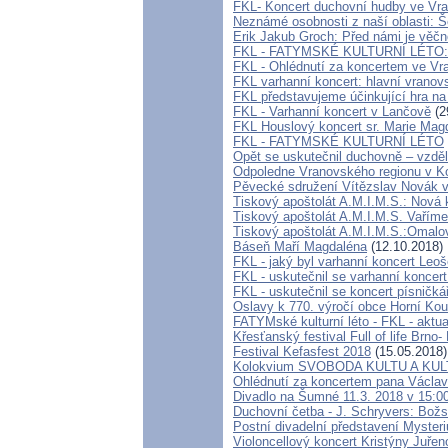
FKL- Koncert duchovní hudby ve Vran
Neznámé osobnosti z naší oblasti: Š
Erik Jakub Groch: Před námi je věčno
FKL - FATYMSKÉ KULTURNÍ LÉTO: V
FKL - Ohlédnutí za koncertem ve Vra
FKL varhanní koncert: hlavní vranov
FKL představujeme účinkující hra n
FKL - Varhanní koncert v Lančově
(2
FKL Houslový koncert sr. Marie Mag
FKL - FATYMSKÉ KULTURNÍ LÉTO
Opět se uskutečnil duchovně – vzděl
Odpoledne Vranovského regionu v K
Pěvecké sdružení Vítězslav Novák 
Tiskový apoštolát A.M.I.M.S.: Nová 
Tiskový apoštolát A.M.I.M.S. Vaříme 
Tiskový apoštolát A.M.I.M.S.:Omal
Báseň Maří Magdaléna
(12.10.2018)
FKL - jaký byl varhanní koncert Leo
FKL - uskutečnil se varhanní koncert
FKL - uskutečnil se koncert písnič
Oslavy k 770. výročí obce Horní Kou
FATYMské kulturní léto - FKL - aktu
Křesťanský festival Full of life Brno
Festival Kefasfest 2018
(15.05.2018)
Kolokvium SVOBODA KULTU A KUL
Ohlédnutí za koncertem pana Václav
Divadlo na Šumné 11.3. 2018 v 15:0
Duchovní četba - J. Schryvers: Božsk
Postní divadelní představení Mysteri
Violoncellový koncert Kristýny Juře