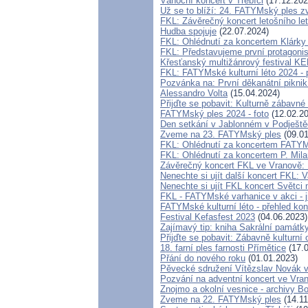
Vánoční koncert v Třebíči
(17.12.202
Už se to blíží: 24. FATYMský ples 
FKL: Závěrečný koncert letošního let
Hudba spojuje
(22.07.2024)
FKL: Ohlédnutí za koncertem Klárk
FKL: Představujeme první protagonist
Křesťanský multižánrový festival 
FKL: FATYMské kulturní léto 2024 - 
Pozvánka na: První děkanátní pikn
Alessandro Volta
(15.04.2024)
Přijďte se pobavit: Kulturně zábavné
FATYMský ples 2024 - foto
(12.02.20
Den setkání v Jablonném v Podještě
Zveme na 23. FATYMský ples
(09.01
FKL: Ohlédnutí za koncertem FATYM
FKL: Ohlédnutí za koncertem P. Mil
Závěrečný koncert FKL ve Vranově:
Nenechte si ujít další koncert FKL: V
Nenechte si ujít FKL koncert Světci
FKL - FATYMské varhanice v akci - j
FATYMské kulturní léto - přehled kon
Festival Kefasfest 2023
(04.06.2023)
Zajímavý tip: kniha Sakrální památk
Přijďte se pobavit: Zábavně kulturní
18. farní ples farnosti Přímětice
(17.0
Přání do nového roku
(01.01.2023)
Pěvecké sdružení Vítězslav Novák v
Pozvání na adventní koncert ve Vra
Znojmo a okolní vesnice - archivy 
Zveme na 22. FATYMský ples
(14.11