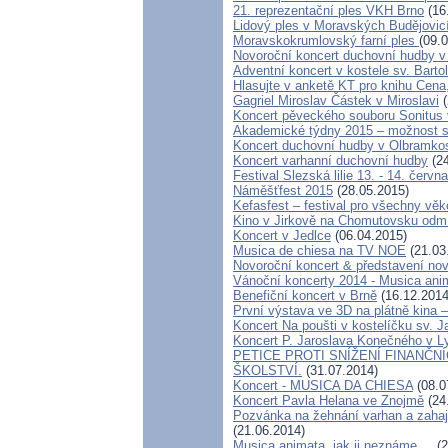
21. reprezentační ples VKH Brno
(16
Lidový ples v Moravských Budějovic
Moravskokrumlovský farní ples
(09.
Novoroční koncert duchovní hudby v
Adventní koncert v kostele sv. Barto
Hlasujte v anketě KT pro knihu Cena,
Gagriel Miroslav Částek v Miroslavi
(
Koncert pěveckého souboru Sonitus 
Akademické týdny 2015 – možnost st
Koncert duchovní hudby v Olbramkos
Koncert varhanní duchovní hudby
(24
Festival Slezská lilie 13. - 14. červn
Náměšťfest 2015
(28.05.2015)
Kefasfest – festival pro všechny věk
Kino v Jirkově na Chomutovsku odmítl
Koncert v Jedlce
(06.04.2015)
Musica de chiesa na TV NOE
(21.03
Novoroční koncert & představení 
Vánoční koncerty 2014 - Musica ani
Benefiční koncert v Brně
(16.12.2014
První výstava ve 3D na plátně kina 
Koncert Na poušti v kostelíčku sv
Koncert P. Jaroslava Konečného v 
PETICE PROTI SNÍŽENÍ FINANČ
ŠKOLSTVÍ.
(31.07.2014)
Koncert - MUSICA DA CHIESA
(08.0
Koncert Pavla Helana ve Znojmě
(24
Pozvánka na žehnání varhan a zah
(21.06.2014)
Musica animata, jak ji neznáme....
(