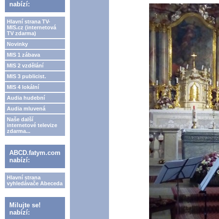
nabízí:
Hlavní strana TV-
MIS.cz (internetová
TV zdarma)
Novinky
MIS 1 zábava
MIS 2 vzdělání
MIS 3 publicist.
MIS 4 lokální
Audia hudební
Audia mluvená
Naše další
internetové televize
zdarma...
ABCD.fatym.com
nabízí:
Hlavní strana
vyhledávače Abeceda
Milujte se!
nabízí: