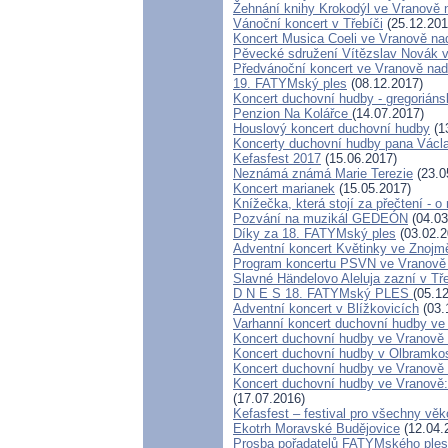
Žehnání knihy Krokodýl ve Vranově 
Vánoční koncert v Třebíči
(25.12.201
Koncert Musica Coeli ve Vranově na
Pěvecké sdružení Vítězslav Novák 
Předvánoční koncert ve Vranově nad
19. FATYMský ples
(08.12.2017)
Koncert duchovní hudby - gregoriáns
Penzion Na Kolářce
(14.07.2017)
Houslový koncert duchovní hudby
(1
Koncerty duchovní hudby pana Václa
Kefasfest 2017
(15.06.2017)
Neznámá známá Marie Terezie
(23.0
Koncert marianek
(15.05.2017)
Knížečka, která stojí za přečtení - 
Pozvání na muzikál GEDEÓN
(04.03
Díky za 18. FATYMský ples
(03.02.2
Adventní koncert Květinky ve Znojm
Program koncertu PSVN ve Vranově 
Slavné Händelovo Aleluja zazní v Tř
D N E S 18. FATYMský PLES
(05.1
Adventní koncert v Blížkovicích
(03.
Varhanní koncert duchovní hudby ve
Koncert duchovní hudby ve Vranově 
Koncert duchovní hudby v Olbramkost
Koncert duchovní hudby ve Vranově -
Koncert duchovní hudby ve Vranově:
(17.07.2016)
Kefasfest – festival pro všechny věk
Ekotrh Moravské Budějovice
(12.04.
Prosba pořadatelů FATYMského ple