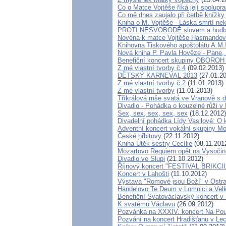
Co o Matce Vojtěše říká její spolupr
Co mě dnes zaujalo při četbě knížky
Kniha o M. Vojtěše - Láska smrtí ne
PROTI NESVOBODĚ slovem a hud
Novéna k matce Vojtěše Hasmando
Knihovna Tiskového apoštolátu A.M.
Nová kniha P. Pavla Hověze - Pane, 
Benefiční koncert skupiny OBOROH n
Z mé vlastní tvorby č.4
(09.02.2013)
DĚTSKÝ KARNEVAL 2013
(27.01.20
Z mé vlastní tvorby č.2
(11.01.2013)
Z mé vlastní tvorby
(11.01.2013)
Tříkrálová mše svatá ve Vranově s
Divadlo - Pohádka o kouzelné růži v 
Sex, sex, sex, sex, sex
(18.12.2012)
Divadelní pohádka Lídy Vasilové: O 
Adventní koncert vokální skupiny Mo
České hřbitovy
(22.11.2012)
Kniha Útěk sestry Cecílie
(08.11.201
Mozartovo Requiem opět na Vysočin
Divadlo ve Slupi
(21.10.2012)
Říjnový koncert "FESTIVAL BRIKCI
Koncert v Lahošti
(11.10.2012)
Výstava "Romové jsou Boží" v Ostr
Händelovo Te Deum v Lomnici a Velk
Benefiční Svatováclavský koncert v 
K svatému Václavu
(26.09.2012)
Pozvánka na XXXIV. koncert Na Pou
Pozvání na koncert Hradišťanu v Le