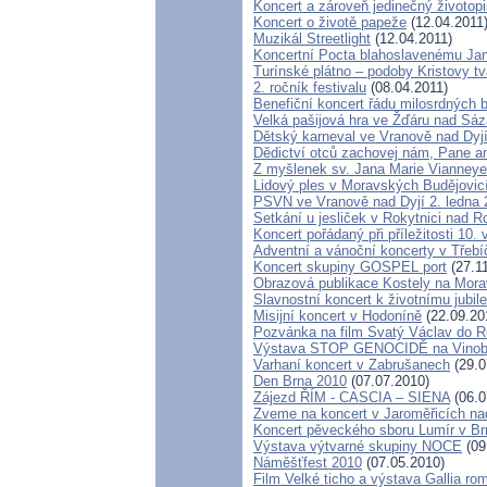
Koncert a zároveň jedinečný životopi
Koncert o životě papeže
(12.04.2011
Muzikál Streetlight
(12.04.2011)
Koncertní Pocta blahoslavenému Janu
Turínské plátno – podoby Kristovy tv
2. ročník festivalu
(08.04.2011)
Benefiční koncert řádu milosrdných b
Velká pašijová hra ve Žďáru nad Sá
Dětský karneval ve Vranově nad Dyj
Dědictví otců zachovej nám, Pane 
Z myšlenek sv. Jana Marie Vianneye
Lidový ples v Moravských Budějovic
PSVN ve Vranově nad Dyjí 2. ledna 
Setkání u jesliček v Rokytnici nad 
Koncert pořádaný při příležitosti 1
Adventní a vánoční koncerty v Třebíč
Koncert skupiny GOSPEL port
(27.1
Obrazová publikace Kostely na Mor
Slavnostní koncert k životnímu jubi
Misijní koncert v Hodoníně
(22.09.20
Pozvánka na film Svatý Václav do R
Výstava STOP GENOCIDĚ na Vinob
Varhaní koncert v Zabrušanech
(29.0
Den Brna 2010
(07.07.2010)
Zájezd ŘÍM - CASCIA – SIENA
(06.0
Zveme na koncert v Jaroměřicích n
Koncert pěveckého sboru Lumír v Br
Výstava výtvarné skupiny NOCE
(09
Náměšťfest 2010
(07.05.2010)
Film Velké ticho a výstava Gallia ro