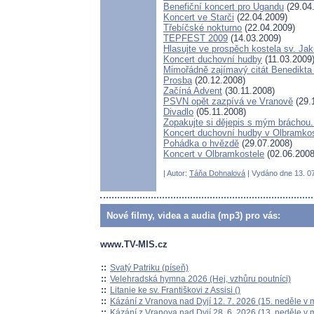
Benefiční koncert pro Ugandu
(29.04
Koncert ve Starči
(22.04.2009)
Třebíčské nokturno
(22.04.2009)
TEPFEST 2009
(14.03.2009)
Hlasujte ve prospěch kostela sv. Ja
Koncert duchovní hudby
(11.03.2009
Mimořádně zajímavý citát Benedikta
Prosba
(20.12.2008)
Začíná Advent
(30.11.2008)
PSVN opět zazpívá ve Vranově
(29.
Divadlo
(05.11.2008)
Zopakujte si dějepis s mým bráchou.
Koncert duchovní hudby v Olbramkos
Pohádka o hvězdě
(29.07.2008)
Koncert v Olbramkostele
(02.06.2008
| Autor:
Táňa Dohnalová
| Vydáno dne 13. 07
Nové filmy, videa a audia (mp3) pro vás:
www.TV-MIS.cz
::
Svatý Patriku (píseň)
::
Velehradská hymna 2026 (Hej, vzhůru poutníci)
::
Litanie ke sv. Františkovi z Assisi ()
::
Kázání z Vranova nad Dyjí 12. 7. 2026 (15. neděle v 
::
Kázání z Vranova nad Dyjí 28. 6. 2026 (13. neděle v 