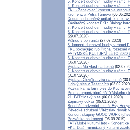
5. Koncert duchovní hudby v rámci F
4. Koncert duchovní hudby v rámci F
FKL - Zahajovací koncert ve Vranově
Kroměříž a Petra Tůmová
(05.06.202
Dosud nedoceněný unikát: kostel sv
Závěrečný koncert FKL: Dialogy baro
7. Koncert duchovní hudby v rámci 
6. Koncert duchovní hudby v rámci F
(29.07.2020)
Půlnoc v pohraničí
(27.07.2020)
5. koncert duchovní hudby v rámci 
FKL pokračuje: Ivo Prchal rozezněl 
FATYMSKÉ KULTURNÍ LÉTO 2020 by
3. Koncert duchovní hudby v rámci 
(06.07.2020)
Výstava Má vlast na Lesné
(02.07.2
2. Koncert duchovní hudby v rámci 
(01.07.2020)
Výstava Člověk a víra na Lesné
(30.
Lidový ples v Těšeticích
(03.02.2020
Pozvánka na farní ples do Kuchařovi
Prosba organizátorů FATYMského pl
21. FATYMský ples
(06.01.2020)
Zajímavý odkaz
(05.01.2020)
Benefiční adventní recitál Evy Heny
Pěvecké sdružení Vítězslav Novák v
Koncert skupiny GOOD WORK (dřív
Pozvánka na koncert
(06.09.2019)
FATYMské kulturní léto - Koncert ke 
FKL: Další mimořádný kulturní zážit