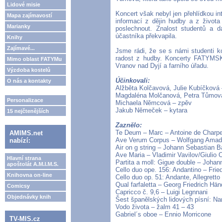
Lidové misie
Koncert však nebyl jen přehlídkou in
Mapa zajímavostí
informací z dějin hudby a z života 
Marianky
poslechnout. Znalost studentů a d
účastníka překvapila.
Knihy
Zajímavé...
Jsme rádi, že se s námi studenti ko
radost z hudby. Koncerty FATYM
Mimo oblast FATYMu
Vranov nad Dyjí a farního úřadu.
Výzdoba kostelů
Účinkovali:
O nás a kontakty
Alžběta Kolčavová, Julie Kubíčková 
Magdaléna Molčanová, Petra Tůmová
Personalizace
Michaela Němcová – zpěv
Jakub Němeček – kytara
15 nejčtenějších
Zaznělo:
Te Deum – Marc – Antoine de Charpe
AMIMS.net
Ave Verum Corpus – Wolfgang Amad
nabízí:
Air on g string – Johann Sebastian 
Ave Maria – Vladimir Vavilov/Giulio 
Hlavní strana
Partita a moll: Gigue double – Joha
apoštolát A.M.I.M.S.
Cello duo ope. 156: Andantino – Fri
Knihovna on-line
Cello duo op. 51: Andante, Allegrett
Qual farfaletta – Georg Friedrich Hän
Comicsy
Capricco č. 9,6 – Luigi Legnnani
Objednávky knih
Šest španělských lidových písní: Na
Vodo života – žalm 41 – 43
Gabriel´s oboe – Ennio Morricone
TV-MIS.cz