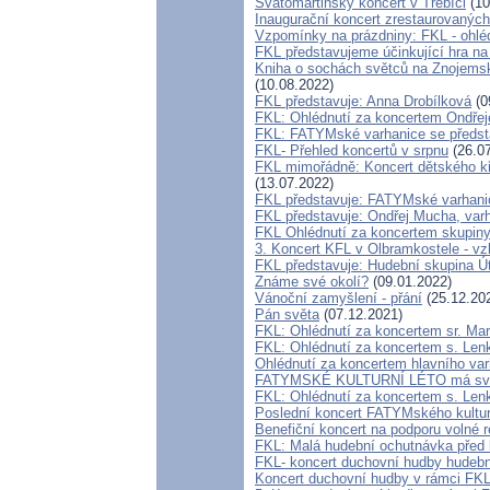
Svatomartinský koncert v Třebíči
(10
Inaugurační koncert zrestaurovaných
Vzpomínky na prázdniny: FKL - ohléd
FKL představujeme účinkující hra na
Kniha o sochách světců na Zno
(10.08.2022)
FKL představuje: Anna Drobílková
(0
FKL: Ohlédnutí za koncertem Ondře
FKL: FATYMské varhanice se předst
FKL- Přehled koncertů v srpnu
(26.07
FKL mimořádně: Koncert dětského kř
(13.07.2022)
FKL představuje: FATYMské varhani
FKL představuje: Ondřej Mucha, var
FKL Ohlédnutí za koncertem skupiny
3. Koncert KFL v Olbramkostele - v
FKL představuje: Hudební skupina Ú
Známe své okolí?
(09.01.2022)
Vánoční zamyšlení - přání
(25.12.20
Pán světa
(07.12.2021)
FKL: Ohlédnutí za koncertem sr. Ma
FKL: Ohlédnutí za koncertem s. Lenk
Ohlédnutí za koncertem hlavního va
FATYMSKÉ KULTURNÍ LÉTO má svůj
FKL: Ohlédnutí za koncertem s. Len
Poslední koncert FATYMského kultur
Benefiční koncert na podporu volné 
FKL: Malá hudební ochutnávka před 
FKL- koncert duchovní hudby hudebn
Koncert duchovní hudby v rámci FKL