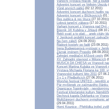
Vánoční výstava hraček, her a loute
Adventní koncert ve Velkém Újezdu
(
Vůně prvních pátků
(02.12.2011)
Adventní koncert duchovní hudby n
Adventní koncert v Blížkovicích
(01.
Res publica & res tituce
(27.10.2011)
Lidová taneční zábava
(17.10.2011)
Varhaní koncert z Vranova nad Dyjí -
Básník Jiří Kuběna v Jihlavě
(08.10.
Řekli svatí a to platí... aneb citáty 
V Jeníkově proběhl koncert zpěvačk
Na čem záleží
(24.09.2011)
Řádové kostely po řadě
(23.09.2011)
Irena Budweiserová vystoupí v Jení
Zázrak jménem Propolis
(08.09.2011
Žehnání meditační křížové cesty
(04
XV. Zahradní slavnost v Milonicích
(
MUSICA DA CHIESA ve Vranově nad
Koncert Martina Kubáta ve Vranově 
Výstava Michaela Floriana ke 100. v
Vranovské kulturní léto 2011
(27.06.2
3 v 1 v Předbořicích
(27.06.2011)
Worship festival UNITED - největší e
Pár myšlenek ze zajímavého článku 
Oganizace Topinkyády - nevidomým
Festival křesťanské kultury Náměšťf
Dechová kapela Dubňanka ve Vranov
Multižánrový duchovní symphonic ar
(29.04.2011)
Horní Kounice - Přehlídka trofejí zvě