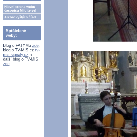
Hlavní strana webu
časopisu Milujte se!
Archiv vyšlých čísel
Spřátelené
weby:
Blog o FATYMu
zde
,
blog o TV-MIS.cz
tv-
mis.signaly.cz
a
další blog o TV-MIS
zde
.