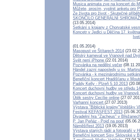
Musica animata zve na koncert do 
Můžete, prosím, vyplnit anketu pro 
Ze života pro život - Skutečné příbě
SKONČILO GENERÁLNÍ SHROMÁŽDĚ
(13.05.2014)
Setkání s krajany z Chorvatské ves
Koncetr v Jedlci u Děčína 17. květn
Ive
(01.05.2014)
Masopust ve Štítarech 2014
(23.02.2
Dětský karneval ve Vranově nad Dyj
Svět není iPhone
(22.01.2014)
Pozvánka na nedělní večer
(08.11.20
Händel zazní naposledy u sv. Martina
Pozvánka - k mezinárodnímu setkán
Benefiční koncert Hradišťanu v Mout
Paddy Kelly - Plzeň 5.10.2013
(20.08
Koncert duchovní hudby ve středu 14
Koncert duchovní hudby ve Vranově 
Útěk sestry Cecílie online
(27.07.201
Varhanní koncert
(27.07.2013)
Výstava "Biblické krajiny"Vojtěšky 
Festival KEFASFEST 2013
(15.06.2
Divadelní hra "Zacheus" v Břežanec
P. Jan Peňáz - Pojď na pouť
(05.06.2
Náměšťfest 2013
(19.05.2013)
Výstava starých rádií a fotografií v
Benefiční koncert Sisy Sklovské v 
Z myšlenek Matky Vojtěchy
(23.04.2