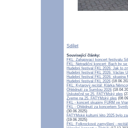
Sdílet
Související články:
FKL: Zahajovací koncert festivalu S
FKL: Netradiční koncert: Bach by se
Hudební festival FKL 2026: Jak to zn
Hudební festival FKL 2026: Václav U
Hudební festival FKL 2026: skupina
Hudební festival FKL 2026
(18.06.20
FKL: Kytarový recitál: Klárka Němc
Ohlédnutí za Šumšou 2026
(18.04.20
Uskutečnil se 25. FATYMský ples
(2
Zveme na 25. FATYMský ples
(08.09
FKL - koncert skupiny FURM ve Vra
FKL - Ohlédnutí za koncertem Symfo
(30.06.2025)
FATYMské kulturní léto 2025 bylo z
(19.06.2025)
FKL: Folkrockové zamyšlení - recitá