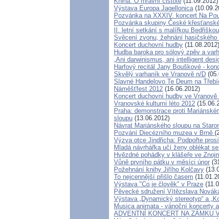
Kniha: O mravní čistotě
(11.09.2012)
Výstava Europa Jagellonica
(10.09.2
Pozvánka na XXXIV. koncert Na Pou
Pozvánka skupiny České křesťanské
II. letní setkání s malířkou Bedřišk
Svěcení zvonu, žehnání hasičského v
Koncert duchovní hudby
(11.08.2012
Hudba baroka pro sólový zpěv a va
„Ani darwinismus, ani intelligent desi
Harfový recitál Jany Bouškové - ko
Skvělý varhaník ve Vranově n/D
(05.
Slavné Handelovo Te Deum na Třebí
Náměšťfest 2012
(16.06.2012)
Koncert duchovní hudby ve Vranově 
Vranovské kulturní léto 2012
(15.06.
Praha: demonstrace proti Mariánské
sloupu
(13.06.2012)
Návrat Mariánského sloupu na Star
Pozvání Diecézního muzea v Brně
(
Výzva otce Jindřicha: Podpořte pro
Mladá návrhářka učí ženy oblékat se
Hvězdné pohádky v klášeře ve Znojmě
Vůně prvního pátku v měsíci únor
(31
Požehnání knihy Jiřího Kolčavy
(13.
To nejcennější přišlo časem
(11.01.2
Výstava "Co je člověk" v Praze
(11.0
Pěvecké sdružení Vítězslava Novák
Výstava „Dynamický stereotyp“ a „K
Musica animata - vánoční koncerty 
ADVENTNÍ KONCERT NA ZÁMKU V