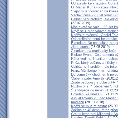
Od ateisty ke kněžství. Obrátil
O. Marian Kuffa - kázání Klok
Slepý muž vysvěcen na kněz
Václav Peša - 70. let výročí
Celibát není problém, ale odp
(27.07.2019)
Mše svatá ve Valči - 25. let 
Když se z otce-vdovce stane s
Kněžské svěcení - Ondřej Tal
Od letničního hnutí ke katolic
Exorcista: Ne posedlost, ale 
zlého ducha
(28.05.2019)
Z narkomana mariánský kněz
Biskup Evans: Co znamená b
Páter vedl na Titaniku modlitb
Kněz, který odčiňoval hříchy j
Celibát není problém, ale řeše
Franz Mühlberger - mimořádná 
Do Lomničky chodí jen ti nejod
'Ďábel a páter Amorth'
(20.01.2
Znáte osobnosti z oblastí FA
Rozhovor s P. Štěpánem Smol
Štandopéde do nebe
(31.12.20
Povolání ke kněžství
(21.12.2
Aktualizováno 2: Otec Marian 
modlitbu
(28.10.2018)
Kněží se musím zastat
(26.09
Začíná se 40-denní řetěz půst
Gratulujeme otci Milanovi k 
Kardinál Tomáš Špidlík SJ
(29