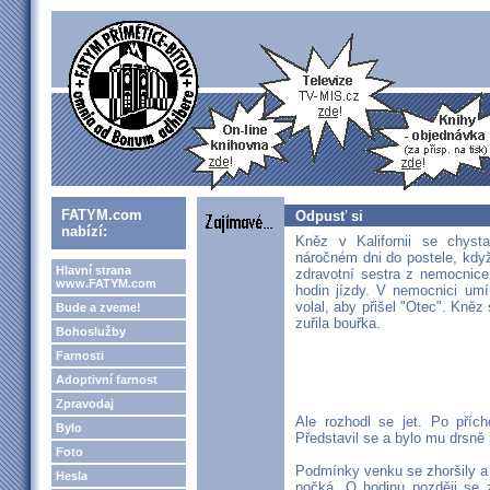
FATYM.com
Odpusť si
nabízí:
Kněz v Kalifornii se chysta
náročném dni do postele, když
Hlavní strana
zdravotní sestra z nemocnice
www.FATYM.com
hodin jízdy. V nemocnici umí
volal, aby přišel "Otec". Kněz
Bude a zveme!
zuřila bouřka.
Bohoslužby
Farnosti
Adoptivní farnost
Zpravodaj
Ale rozhodl se jet. Po přích
Bylo
Představil se a bylo mu drsně 
Foto
Podmínky venku se zhoršily a b
Hesla
počká. O hodinu později se z