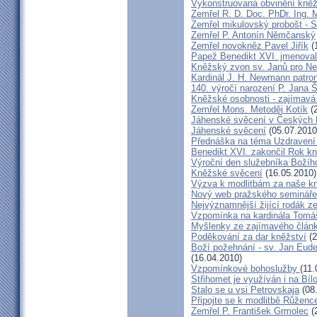
Vykonstruovaná obvinění kněž
Zemřel R. D. Doc. PhDr. Ing.
Zemřel mikulovský probošt - S
Zemřel P. Antonín Němčanský
Zemřel novokněz Pavel Jiřík
(
Papež Benedikt XVI. jmenova
Kněžský zvon sv. Janů pro N
Kardinál J. H. Newmann patro
140. výročí narození P. Jana
Kněžské osobnosti - zajímavá
Zemřel Mons. Metoděj Kotík
(2
Jáhenské svěcení v Českých 
Jáhenské svěcení
(05.07.2010
Přednáška na téma Uzdravení ž
Benedikt XVI. zakončil Rok k
Výroční den služebníka Božíh
Kněžské svěcení
(16.05.2010)
Výzva k modlitbám za naše k
Nový web pražského semináře
Nejvýznamnější žijící rodák 
Vzpomínka na kardinála Tomáš
Myšlenky ze zajímavého článk
Poděkování za dar kněžství
(2
Boží požehnání - sv. Jan Eud
(16.04.2010)
Vzpomínkové bohoslužby
(11.
Střihomet je využíván i na Bíl
Stalo se u vsi Petrovskaja
(08
Připojte se k modlitbě Růženc
Zemřel P. František Grmolec
(