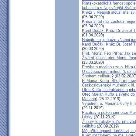
Římskokatolická farnost spole
kabrioletu s Nejsvětější Svátos
Kněží v Neapoli slouží mši sv. 
(05.04.2020)
Kněží si od nás zaslouží nejen
(05.04.2020)
Karol Dučák: Kněz Dr. Jozef Ti
(01.04.2020)
Nebojte se, protože všichni j
Karol Dučák: Kněz Dr. Jozef Ti
(30.03.2020)
Prof. Mons. Petr Piťha: Jak s
Životní jubilea otce Mons. Jos
(13.03.2020)
Prosba o modlitbu za o. Nika
(
O osvobozující milosti (k exho
Sbohem celibátu?
(03.02.2020
P. Marian Kuffa: Říkají mi, aby
Československý mučedník bl.
Otec Kuffa, liberalismus a jeho
Otec Marian Kuffa a světlo do
Mariana)
(25.12.2019)
Vyjádření o. Mariana Kuffy k 
(29.11.2019)
Pozdrav a požehnání otce Mont
Lásky
(20.11.2019)
Ženatý katolický kněz přesvěd
celibátu
(20.09.2019)
Můj přítel opouští kněžství, a
Kněz rozzlobený na mši svatou