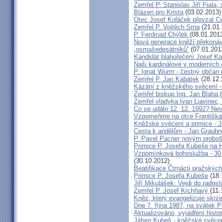
Zemřel P. Stanislav Jiří Fiala,
Blázen pro Krista
(03.02.2013)
Otec Josef Koláček převzal C
Zemřel P. Vojtěch Srna
(21.01.
P. Ferdinad Chýlek
(08.01.201
Nová generace kněží překonáv
„osmašedesátníků”
(07.01.201
Kandidát blahořečení Josef K
Naši kardinálové v moderních
P. Ignát Wurm - čestný občan
Zemřel P. Jan Kabátek
(28.12.
Kázání z kněžského svěcení -
Zemřel biskup Ing. Jan Blaha
Zemřel vladyka Ivan Ljavinec,
Co se událo 12. 12. 1992? 
Vzpomeňme na otce Františka!
Kněžské svěcení a primice - 
Cesta k andělům - Jan Graubn
P. Pavel Pacner novým probo
Primice P. Josefa Kubeše na 
Vzpomínková bohoslužba - 30.
(30.10.2012)
Beatifikace Čtrnácti pražskýc
Primice P. Josefa Kubeše
(18.
Jiří Mikulášek: Vejdi do radost
Zemřel P. Josef Krchňavý
(11.
Kněz, který evangelizuje skr
Dne 7. října 1987, na svátek 
Aktualizováno, vyjádření histo
Jáhen Kubeš - kněžské svěce