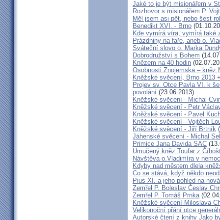
Jaké to je být misionářem v St
Rozhovor s misionářem P. Voj
Měl jsem asi pět, nebo šest ro
Benedikt XVI. - Brno
(01.10.20
Kde vymírá víra, vymírá také 
Prázdniny na faře, aneb o. Vla
Sváteční slovo o. Marka Dun
Dobrodružství s Bohem
(14.07
Knězem na 40 hodin
(02.07.20
Osobnosti Znojemska – kněz
Kněžské svěcení, Brno 2013 +
Projev sv. Otce Pavla VI. k 
povolání
(23.06.2013)
Kněžské svěcení - Michal Cvi
Kněžské svěcení - Petr Václa
Kněžské svěcení - Pavel Kuc
Kněžské svěcení - Vojtěch Lo
Kněžské svěcení - Jiří Brtník
(
Jáhenské svěcení - Michal Se
Primice Jana Davida SAC
(13.
Umučený kněz Toufar z Číhošt
Návštěva o.Vladimíra v nemoc
Kdyby nad městem dlela kněžs
Co se stává, když někdo neod
Pius XI. a jeho pohled na nov
Zemřel P. Boleslav Česlav C
Zemřel P. Tomáš Prnka
(02.04
Kněžské svěcení Miloslava Ch
Velikonoční přání otce generál
Autorské čtení z knihy Jako 