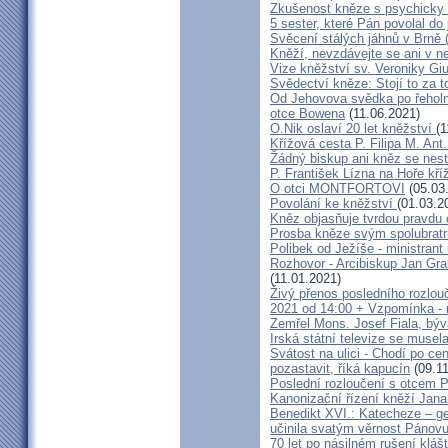
Zkušenost kněze s psychicky
5 sester, které Pán povolal do
Svěcení stálých jáhnů v Brně
Kněží, nevzdávejte se ani v ne
Vize kněžství sv. Veroniky Giu
Svědectví kněze: Stojí to za t
Od Jehovova svědka po řeholní
otce Bowena
(11.06.2021)
O.Nik oslaví 20 let kněžství
(1
Křížová cesta P. Filipa M. Ant
Žádný biskup ani kněz se nes
P. František Lízna na Hoře kříž
O otci MONTFORTOVI
(05.03
Povolání ke kněžství
(01.03.2
Kněz objasňuje tvrdou pravdu 
Prosba kněze svým spolubrat
Polibek od Ježíše - ministrant
Rozhovor - Arcibiskup Jan Gra
(11.01.2021)
Živý přenos posledního rozlouč
2021 od 14:00 + Vzpomínka - 
Zemřel Mons. Josef Fiala, býv
Irská státní televize se muse
Svátost na ulici - Chodí po cen
pozastavit, říká kapucín
(09.11
Poslední rozloučení s otcem 
Kanonizační řízení kněží Jana
Benedikt XVI.: Katecheze – ge
učinila svatým věrnost Pánovu
70 let po násilném rušení kláš