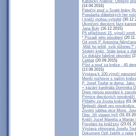
Katolický týdeník: Otřesný pří
(14.04.2016)
Páteční pouť u Svaté brány R
Popularita ďábelských her roste
I kněží mohou vyhořet
(30.12.
Ukončení diecézní fáze kanoni
Jana Buly
(16.12.2015)
Při příležitosti 15. výročí smrt
* Pozadí jeho působení
(20.11
Od smrti P. Antonína Němčansk
„Máš ho ještě, svůj růženec?“ 
Stoletý kněz: Stále bojuji s ď
Co dokáže falešné obvinění
(2
Celibát
(20.09.2015)
Půst a pouť za kněze - 40 den
(13.09.2015)
Výstava k 100.výročí narození
Menší rozhovor s naším kně
P. Josef Toufar je doma: Jako
+ kázání kardinála Dominika 
Dnes nejsou povolání k zasvě
Primice diecézních novokněží
Příběhy ze života kněze
(01.0
Nejlepší dárek pro novokněze
Životní jubilea otce Mons. Jos
Otec Jiří vtipem hýří
(31.03.20
Kněží Jozef Maretta a Marián 
Povolání ke kněžství
(23.01.2
Výstava věnovaná Josefu Touf
Dokument Opři žebřík o nebe
(