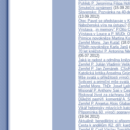
Pohřeb P. Jeronýma Filipa Ho
Smuteční oznámení
(15.09.20
Slovensko: Pozvánka na 40-de
(13.09.2012)
Otec Pavel se představuje v K
Náboženská víra na ústupu?
(
Výstava ,,in memory" P.Otto 
Výstava v Louce a P. MUDr. O
Primice novokněze Martina K
Zemřel Mons. Jan Kutáč
(18.0
Příběh novokněze Karla Janů
(
70 let kněžství P. Antonína Ně
(05.07.2012)
Jaká je radost a odměna kněz
Zemřel P. Julián Vladimír Ve
Zemřel P. Jan Zemánek, CSs
Katolická kritika Anselma Grü
Mše svatá u příležitosti výroč
Svěcení a primiční mše svatá 
Zemřel Mons. ThDr. Josef Laš
Misionář P. Anthony Saji v Čes
Riskoval život za záchranu ži
Důležití pastýři, komentář A. 
Zemřel P. Angelus Alois Glab
Vikář hebrejsky mluvících kato
Připomínka 60. výročí popravy
(19.04.2012)
Aktuálně: benediktini si připom
Cesta k andělům (62. díl): kar
Zemřel P. Cyril Václav Tomá