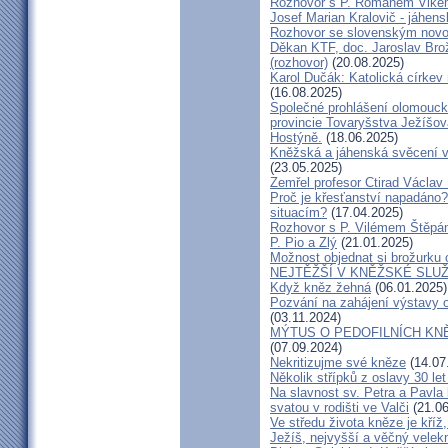
Rozhovor s P. Romanem Vlk
Josef Marian Kralovič - jáhen
Rozhovor se slovenským nov
Děkan KTF, doc. Jaroslav Bro
(rozhovor)
(20.08.2025)
Karol Dučák: Katolická církev 
(16.08.2025)
Společné prohlášení olomouck
provincie Tovaryšstva Ježíšo
Hostýně.
(18.06.2025)
Kněžská a jáhenská svěcení 
(23.05.2025)
Zemřel profesor Ctirad Václav 
Proč je křesťanství napadáno?
situacím?
(17.04.2025)
Rozhovor s P. Vilémem Štěp
P. Pio a Zlý
(21.01.2025)
Možnost objednat si brožurku 
NEJTĚŽŠÍ V KNĚŽSKÉ SLU
Když kněz žehná
(06.01.2025)
Pozvání na zahájení výstavy o
(03.11.2024)
MÝTUS O PEDOFILNÍCH KNĚŽÍC
(07.09.2024)
Nekritizujme své kněze
(14.07
Několik střípků z oslavy 30 le
Na slavnost sv. Petra a Pavl
svatou v rodišti ve Valči
(21.06
Ve středu života kněze je kříž
Ježíš, nejvyšší a věčný velek