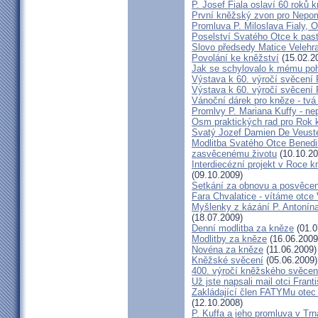
P. Josef Fiala oslaví 60 roků 
První kněžský zvon pro Nepo
Promluva P. Miloslava Fialy, 
Poselství Svatého Otce k past
Slovo předsedy Matice Velehr
Povolání ke kněžství
(15.02.2
Jak se schylovalo k mému po
Výstava k 60. výročí svěcení 
Výstava k 60. výročí svěcení 
Vánoční dárek pro kněze - tvá
Promlvy P. Mariana Kuffy - ne
Osm praktických rad pro Rok 
Svatý Jozef Damien De Veust
Modlitba Svatého Otce Benedik
zasvěcenému životu
(10.10.20
Interdiecézní projekt v Roce 
(09.10.2009)
Setkání za obnovu a posvěcení
Fara Chvalatice - vítáme otce 
Myšlenky z kázání P. Antonín
(18.07.2009)
Denní modlitba za kněze
(01.0
Modlitby za kněze
(16.06.2009
Novéna za kněze
(11.06.2009)
Kněžské svěcení
(05.06.2009)
400. výročí kněžského svěcen
Už jste napsali mail otci Frant
Zakládající člen FATYMu otec 
(12.10.2008)
P. Kuffa a jeho promluva v Trna