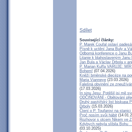
Sdílet
Související články:
P. Marek Coufal oslaví padesá
Písně k uctění Jana Buly a Vá
Odborná konference o Janu Bul
Litanie k blahoslaveným Janu 
Jan Bula a Václav Drbola v a
P. Marian Kuffa VARUJE: MÍR
Bohem!
(07.04.2026)
Kněží brněnské diecéze na pou
Maria Vianneye
(23.03.2026)
Falešná obvinění ze zneužíván
(17.03.2026)
In sinu Jesu: Potěšil jsi mě
ODČIŇOVÁNÍ - Obětování před
Druhý pastýřský list biskupa P
Drboly
(15.03.2026)
Čtení o P. Toufarovi na stanici
Proč nosím svůj hábit
(14.01.2
Rozhovor s otcem Nikem ve Z
Kdybych nebyla slíbila Bohu ..
(03.10.2025)