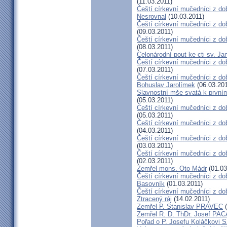
(11.03.2011)
Čeští církevní mučedníci z do
Nesrovnal
(10.03.2011)
Čeští církevní mučedníci z dob
(09.03.2011)
Čeští církevní mučedníci z do
(08.03.2011)
Celonárodní pout ke cti sv. J
Čeští církevní mučedníci z dob
(07.03.2011)
Čeští církevní mučedníci z dob
Bohuslav Jarolímek
(06.03.201
Slavnostní mše svatá k prvním
(05.03.2011)
Čeští církevní mučedníci z do
(05.03.2011)
Čeští církevní mučedníci z do
(04.03.2011)
Čeští církevní mučedníci z dob
(03.03.2011)
Čeští církevní mučedníci z do
(02.03.2011)
Zemřel mons. Oto Mádr
(01.03
Čeští církevní mučedníci z dob
Basovník
(01.03.2011)
Čeští církevní mučedníci z d
Ztracený ráj
(14.02.2011)
Zemřel P. Stanislav PRAVEC
(
Zemřel R. D. ThDr. Josef PA
Pořad o P. Josefu Koláčkovi 