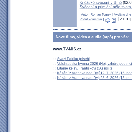
Kněžské svěcení v Brně
(02.0
Svěcení a primiční mše svat
| Autor:
Roman Tomek
| Vydáno dne 0
| Zdroj
Přidat komentář
|
Nové filmy, videa a audia (mp3) pro vás:
www.TV-MIS.cz
::
Svatý Patriku (píseň)
::
Velehradská hymna 2026 (Hej, vzhůru poutníci
::
Litanie ke sv. Františkovi z Assisi ()
::
Kázání z Vranova nad Dyjí 12. 7. 2026 (15. ne
::
Kázání z Vranova nad Dyjí 28. 6. 2026 (13. ne