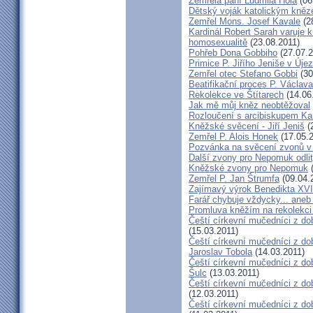
Zemřela paní Ludmila Holá
(06
Dětský voják katolickým kně
Zemřel Mons. Josef Kavale
(2
Kardinál Robert Sarah varuje k
homosexualitě
(23.08.2011)
Pohřeb Dona Gobbiho
(27.07.2
Primice P. Jiřího Jeniše v Úje
Zemřel otec Stefano Gobbi
(30
Beatifikační proces P. Václav
Rekolekce ve Štítarech
(14.06
Jak mě můj kněz neobtěžoval
Rozloučení s arcibiskupem 
Kněžské svěcení - Jiří Jeniš
(
Zemřel P. Alois Honek
(17.05.2
Pozvánka na svěcení zvonů v
Další zvony pro Nepomuk odlit
Kněžské zvony pro Nepomuk
(
Zemřel P. Jan Štrumfa
(09.04.
Zajímavý výrok Benedikta XVI
Farář chybuje vždycky... an
Promluva kněžím na rekolekci 
Čeští církevní mučedníci z do
(15.03.2011)
Čeští církevní mučedníci z do
Jaroslav Tobola
(14.03.2011)
Čeští církevní mučedníci z dob
Šulc
(13.03.2011)
Čeští církevní mučedníci z dob
(12.03.2011)
Čeští církevní mučedníci z do