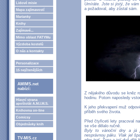
Lidové misie
Umíráte. Jste si jistý, že vá
a požadoval, aby zůstal sám.
Mapa zajímavostí
Marianky
Knihy
Zajímavé...
Mimo oblast FATYMu
Výzdoba kostelů
O nás a kontakty
Personalizace
15 nejčtenějších
AMIMS.net
nabízí:
Z nějakého důvodu se kněz ro
hodinu. Potom naposledy vstou
Hlavní strana
apoštolát A.M.I.M.S.
K jeho překvapení muž odpově
Knihovna on-line
příběh svého života.
Comicsy
Před čtyřiceti lety pracoval n
Objednávky knih
se vše dělalo ručně.
Byly to vánoční dny a já j
nesprávnou páku. Vlak jel špat
TV-MIS.cz
přes trať. Žena a její dvě děti