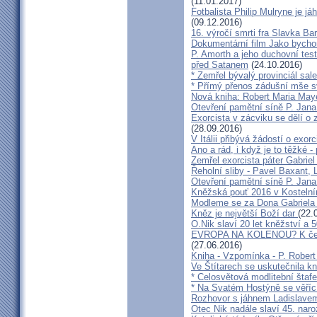
(11.01.2017)
Fotbalista Philip Mulryne je 
(09.12.2016)
16. výročí smrti fra Slavka Ba
Dokumentární film Jako bycho
P. Amorth a jeho duchovní test
před Satanem
(24.10.2016)
* Zemřel bývalý provinciál sa
* Přímý přenos zádušní mše s
Nová kniha: Robert Maria M
Otevření pamětní síně P. Jana
Exorcista v zácviku se dělí o
(28.09.2016)
V Itálii přibývá žádostí o exor
Ano a rád, i když je to těžké 
Zemřel exorcista páter Gabrie
Řeholní sliby - Pavel Baxant,
Otevření pamětní síně P. Jana
Kněžská pouť 2016 v Kostelní
Modleme se za Dona Gabriela
Kněz je největší Boží dar
(22.
O.Nik slaví 20 let kněžství a 5
EVROPA NA KOLENOU? K čemu 
(27.06.2016)
Kniha - Vzpomínka - P. Rober
Ve Štítarech se uskutečnila k
* Celosvětová modlitební štafe
* Na Svatém Hostýně se věříc
Rozhovor s jáhnem Ladislave
Otec Nik nadále slaví 45. naro