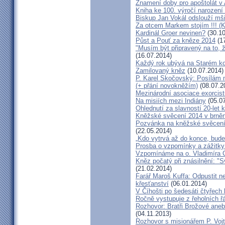
Znamení doby pro apoštolát v
Kniha ke 100. výročí narození
Biskup Jan Vokál odslouží mši
Za otcem Markem stojím !!! (
Kardinál Groer nevinen?
(30.10
Půst a Pouť za kněze 2014
(17
"Musím být připravený na to, 
(16.07.2014)
Každý rok ubývá na Starém kon
Zamilovaný kněz
(10.07.2014)
P. Karel Skočovský: Posílám
(+ přání novokněžím)
(08.07.2
Mezinárodní asociace exorcist
Na misiích mezi Indiány
(05.07
Ohlednutí za slavností 20-let 
Kněžské svěcení 2014 v brněns
Pozvánka na kněžské svěcení 
(22.05.2014)
„Kdo vytrvá až do konce, bude
Prosba o vzpomínky a zážitk
Vzpomínáme na o. Vladimíra C
Kněz počatý při znásilnění: "S
(21.02.2014)
Farář Maroš Kuffa: Odpustit ne
křesťanství
(06.01.2014)
V Číhošti po šedesáti čtyřech
Ročně vystupuje z řeholních řá
Rozhovor: Bratři Brožové aneb
(04.11.2013)
Rozhovor s misionářem P. Voj