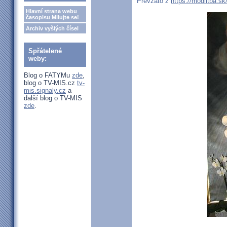
Převzato z
https://modlitba.sk
Hlavní strana webu
časopisu Milujte se!
Archiv vyšlých čísel
Spřátelené
weby:
Blog o FATYMu
zde
,
blog o TV-MIS.cz
tv-
mis.signaly.cz
a
další blog o TV-MIS
zde
.