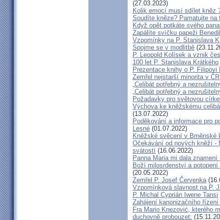
(27.03.2023)
Kolik emocí musí sdílet kněz 
Soudíte kněze? Pamatujte na 
Když opět potkáte svého pana 
Zapálíte svíčku papeži Benedi
Vzpomínky na P. Stanislava K
Spojme se v modlitbě
(23.11.2
P. Leopold Kolísek a vznik če
100 let P. Stanislava Krátkého
Prezentace knihy o P. Filipovi
Zemřel nejstarší minorita v ČR
„Celibát potřebný a nezrušiteln
„Celibát potřebný a nezrušiteln
Požadavky pro světovou círke
Výchova ke kněžskému celibát
(13.07.2022)
Poděkování a informace pro po
Lesné
(01.07.2022)
Kněžské svěcení v Brněnské k
Očekávání od nových kněží -
svátostí
(16.06.2022)
Panna Maria mi dala znamení 
Boží milosrdenství a potopení 
(20.05.2022)
Zemřel P. Josef Červenka
(16.
Vzpomínková slavnost na P. 
P. Michal Cyprián Iwene Tansi
Zahájení kanonizačního řízení 
Fra Mario Knezović, kterého 
duchovně probouzet:
(15.11.20