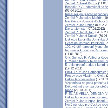
Zemřel P. Josef Byrtus
(11.04
Benedikt XVI. odpověděl na V
(06.04.2012)
Kněží rezignují před nepocho
Zemřel P. Jaroslav Moštěk
(19
Návštěva v domově důchodců 
Zemřel P. Jan Dobeš
(09.02.20
Dar a tajemství
(07.02.2012)
Zemřel P. Jan Kutáč
(04.02.20
Zemřel P. Josef Dobiáš
(30.01
List otce kardinála Dominika
Účast na instalaci kardinálů
(2
100. výročí narození Mons. Jo
Informace k pouti do Říma na
(11.01.2012)
Oficiální web P. Vojtěcha Kod
P. Marián Kuffa v televizním p
5. celonárodní setkání koordin
(19.12.2011)
PhDr. ThDr. Ján Čarnogurský
(
Prosby otce Vladimíra Cyrila
(
Církev hromosvodem
(17.11.2
Vzpomínka na pana probošta S
Děkovná mše sv. za blahořečen
Kince
(22.10.2011)
P. ELIAS VELLA: DÉMONY 
Církev bude plnit své poslání,
Zemřel P. Jan Kroupa, básník a
Nový nuncius pro Českou repu