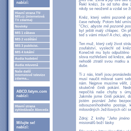
nabízí:
Řekl knězi, že od toho dne ž
nikdy se neoženil a vzdal se ži
Hlavní strana TV-
MIS.cz (internetová
Kněz, který velmi pozorně po
TV zdarma)
čase nehody. Potom řekl umír
"
Chci, abyste mě pozorně pos
Novinky
byl ještě malý chlapec. On př
MIS 1 zábava
teď s vámi mluví! A chci, abys
MIS 2 vzdělání
Ten muž, který celý život strá
MIS 3 publicist.
zoufalství, vyslechl od kně
MIS 4 lokální
Konečně mu bylo odpuštěno 
slova rozhřešení od kněze, ale
Audia hudební
nehodě ztratil svou matku a
Audia mluvená
duše.
Naše další
Ti z nás, kteří jsou pronásled
internetové televize
zdarma...
musí naučit milovat sami seb
nám. Nejprve musíme věřit, 
skutečně činili pokání. Ned
ABCD.fatym.com
nepočítá naše chyby s úmy
nabízí:
Jakmile jsme činili pokání, 
jistém poznání Jeho bezp
odsouzeníhodného postoje, 
Hlavní strana
milosrdných Ježíšových očí s
vyhledávače Abeceda
Zdroj: Z knihy "
Jeho jméno 
Milujte se!
misionářů boží lásky
nabízí: