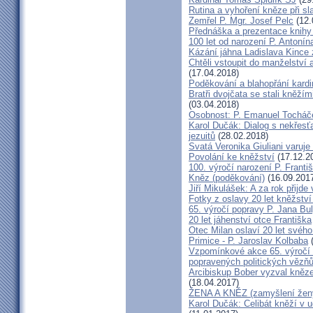
Rutina a vyhoření kněze při sla
Zemřel P. Mgr. Josef Pelc
(12.
Přednáška a prezentace knihy 
100 let od narození P. Anton
Kázání jáhna Ladislava Kince 
Chtěli vstoupit do manželství a
(17.04.2018)
Poděkování a blahopřání kard
Bratři dvojčata se stali kněžím
(03.04.2018)
Osobnost: P. Emanuel Tocháč
Karol Dučák: Dialog s nekřesť
jezuitů
(28.02.2018)
Svatá Veronika Giuliani varuj
Povolání ke kněžství
(17.12.2
100. výročí narození P. Frant
Kněz (poděkování)
(16.09.201
Jiří Mikulášek: A za rok přijde
Fotky z oslavy 20 let kněžství
65. výročí popravy P. Jana Bu
20 let jáhenství otce Františka
Otec Milan oslaví 20 let svého
Primice - P. Jaroslav Kolbaba
(
Vzpomínkové akce 65. výročí 
popravených politických vězň
Arcibiskup Bober vyzval kněze
(18.04.2017)
ŽENA A KNĚZ (zamyšlení žen
Karol Dučák: Celibát kněží v 