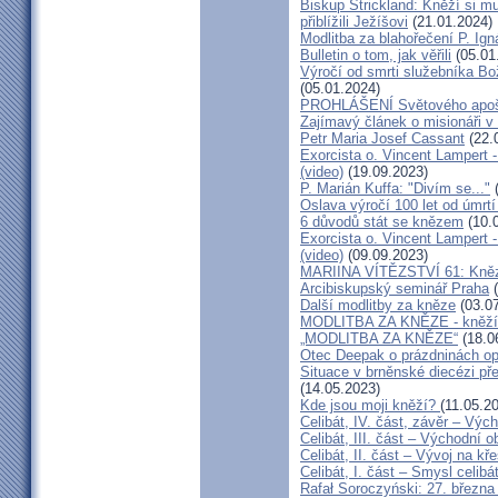
Biskup Strickland: Kněží si mu
přiblížili Ježíšovi
(21.01.2024)
Modlitba za blahořečení P. I
Bulletin o tom, jak věřili
(05.01
Výročí od smrti služebníka B
(05.01.2024)
PROHLÁŠENÍ Světového apošt
Zajímavý článek o misionáři v
Petr Maria Josef Cassant
(22.
Exorcista o. Vincent Lampert -
(video)
(19.09.2023)
P. Marián Kuffa: "Divím se..."
(
Oslava výročí 100 let od úmrtí
6 důvodů stát se knězem
(10.
Exorcista o. Vincent Lampert -
(video)
(09.09.2023)
MARIINA VÍTĚZSTVÍ 61: Kněz v
Arcibiskupský seminář Praha
(
Další modlitby za kněze
(03.07
MODLITBA ZA KNĚZE - kněží v
„MODLITBA ZA KNĚZE“
(18.0
Otec Deepak o prázdninách o
Situace v brněnské diecézi p
(14.05.2023)
Kde jsou moji kněží?
(11.05.2
Celibát, IV. část, závěr – Výc
Celibát, III. část – Východní o
Celibát, II. část – Vývoj na 
Celibát, I. část – Smysl celibá
Rafał Soroczyński: 27. březn