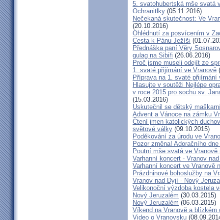
5. svatohubertská mše svatá 
Ochranitlky
(05.11.2016)
Nečekaná skutečnost: Ve Vran
(20.10.2016)
Ohlédnutí za posvícením v Z
Cesta k Pánu Ježíši
(01.07.20
Přednáška paní Věry Sosnarové
gulag na Sibiři
(26.06.2016)
Proč jsme museli odejít ze s
1. svaté přijímání ve Vranově
(
Příprava na 1. svaté přijímání
Hlasujte v soutěži Nejlépe op
v roce 2015 pro sochu sv. Ja
(15.03.2016)
Uskutečnil se dětský maškarn
Advent a Vánoce na zámku Vr
Čtení jmen katolických duchov
světové války
(09.10.2015)
Poděkování za úrodu ve Vrano
Pozor změna! Adoračního dne 
Poutní mše svatá ve Vranově 
Varhanní koncert - Vranov nad
Varhanní koncert ve Vranově n
Prázdninové bohoslužby na V
Vranov nad Dyjí - Nový Jeruz
Velikonoční výzdoba kostela v
Nový Jeruzalém
(30.03.2015)
Nový Jeruzalém
(06.03.2015)
Víkend na Vranově a blízkém o
Video o Vranovsku
(08.09.201