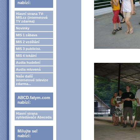
nabízí:
Hlavní strana TV-
MIS.cz (internetová
TV zdarma)
Novinky
MIS 1 zábava
MIS 2 vzdělání
MIS 3 publicist.
MIS 4 lokální
Audia hudební
Audia mluvená
Naše další
internetové televize
zdarma...
ABCD.fatym.com
nabízí:
Hlavní strana
vyhledávače Abeceda
Milujte se!
nabízí: