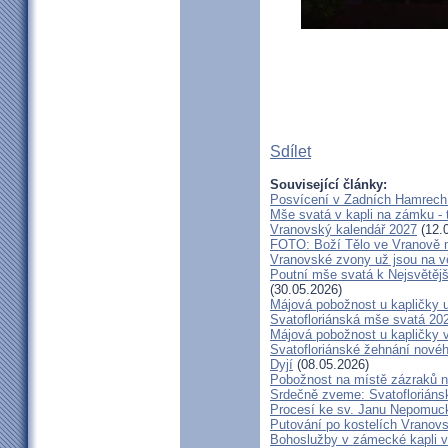
Sdílet
Související články:
Posvícení v Zadních Hamrech
Mše svatá v kapli na zámku - t
Vranovský kalendář 2027
(12.
FOTO: Boží Tělo ve Vranově n
Vranovské zvony už jsou na v
Poutní mše svatá k Nejsvětějš
(30.05.2026)
Májová pobožnost u kapličky
Svatofloriánská mše svatá 20
Májová pobožnost u kapličky 
Svatofloriánské žehnání nové
Dyjí
(08.05.2026)
Pobožnost na místě zázraků 
Srdečně zveme: Svatofloriáns
Procesí ke sv. Janu Nepomu
Putování po kostelích Vranov
Bohoslužby v zámecké kapli v