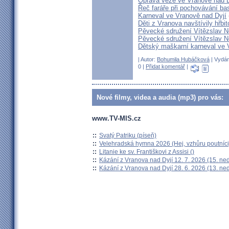
Oprava věže ve Vranově nad D
Řeč faráře při pochovávání ba
Karneval ve Vranově nad Dyjí
Děti z Vranova navštívily hřbit
Pěvecké sdružení Vítězslav N
Pěvecké sdružení Vítězslav N
Dětský maškarní karneval ve 
| Autor:
Bohumila Hubáčková
| Vydán
0 |
Přidat komentář
|
Nové filmy, videa a audia (mp3) pro vás:
www.TV-MIS.cz
::
Svatý Patriku (píseň)
::
Velehradská hymna 2026 (Hej, vzhůru poutníci
::
Litanie ke sv. Františkovi z Assisi ()
::
Kázání z Vranova nad Dyjí 12. 7. 2026 (15. ne
::
Kázání z Vranova nad Dyjí 28. 6. 2026 (13. ne