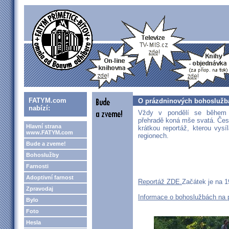
FATYM.com
O prázdninových bohoslužbá
nabízí:
Vždy v pondělí se během 
přehradě koná mše svatá. Česk
Hlavní strana
krátkou reportáž, kterou vysí
www.FATYM.com
regionech.
Bude a zveme!
Bohoslužby
Farnosti
Adoptivní farnost
Reportáž ZDE.
Začátek je na 1
Zpravodaj
Informace o bohoslužbách na 
Bylo
Foto
Hesla