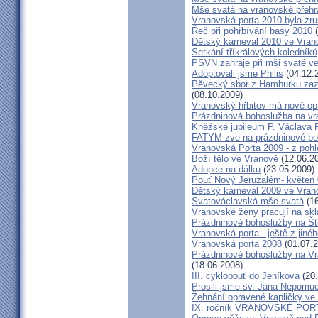
Mše svatá na vranovské přehra
Vranovská porta 2010 byla zr
Řeč při pohřbívání basy 2010
(
Dětský karneval 2010 ve Vran
Setkání tříkrálových koledníků
PSVN zahraje při mši svaté v
Adoptovali jsme Philis
(04.12.
Pěvecký sbor z Hamburku zazp
(08.10.2009)
Vranovský hřbitov má nově op
Prázdninová bohoslužba na vr
Kněžské jubileum P. Václava 
FATYM zve na prázdninové bo
Vranovská Porta 2009 - z poh
Boží tělo ve Vranově
(12.06.2
Adopce na dálku
(23.05.2009)
Pouť Nový Jeruzalém- květen
Dětský karneval 2009 ve Vran
Svatováclavská mše svatá
(16
Vranovské ženy pracují na skl
Prázdninové bohoslužby na Št
Vranovská porta - ještě z jiné
Vranovská porta 2008
(01.07.2
Prázdninové bohoslužby na Vr
(18.06.2008)
III. cyklopouť do Jeníkova
(20.
Prosili jsme sv. Jana Nepomu
Žehnání opravené kapličky ve
IX. ročník VRANOVSKÉ POR