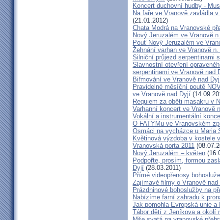
Koncert duchovní hudby - Mus
Na faře ve Vranově zavládla 
(21.01.2012)
Chata Modrá na Vranovské př
Nový Jeruzalém ve Vranově n.
Pouť Nový Jeruzalém ve Vran
Žehnání varhan ve Vranově n. 
Silniční průjezd serpentinami 
Slavnostní otevření opraveného
serpentinami ve Vranově nad D
Biřmování ve Vranově nad Dyj
Pravidelné měsíční poutě 
ve Vranově nad Dyjí
(14.09.20
Requiem za oběti masakru v N
Varhanní koncert ve Vranově n
Vokální a instrumentální konc
O FATYMu ve Vranovském zpr
Osmáci na vycházce u Maria 
Květinová výzdoba v kostele 
Vranovská porta 2011
(08.07.2
Nový Jeruzalém – květen
(16.
Podpořte, prosím, formou zas
Dyjí
(28.03.2011)
Přímé videopřenosy bohosluže
Zajímavé filmy o Vranově nad 
Prázdninové bohoslužby na př
Nabízíme farní zahradu k pron
Jak pomohla Evropská unie a 
Tábor dětí z Jeníkova a okolí 
Mše svatá na vranovské přehra