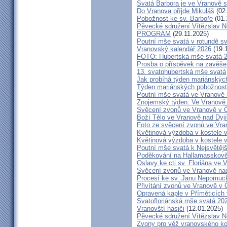
Svatá Barbora je ve Vranově s
Do Vranova příjde Mikuláš
(02
Pobožnost ke sv. Barboře
(01.
Pěvecké sdružení Vítězslav 
PROGRAM
(29.11.2025)
Poutní mše svatá v rotundě s
Vranovský kalendář 2026
(19.
FOTO: Hubertská mše svatá 
Prosba o příspěvek na zavěše
13. svatohubertská mše svatá
Jak probíhá týden mariánských
Týden mariánských pobožností
Poutní mše svatá ve Vranově 
Znojemský týden: Ve Vranově z
Svěcení zvonů ve Vranově v Č
Boží Tělo ve Vranově nad Dyjí
Foto ze svěcení zvonů ve Vra
Květinová výzdoba v kostele 
Květinová výzdoba v kostele 
Poutní mše svatá k Nejsvětějš
Poděkování na Hallamasskově
Oslavy ke cti sv. Floriána ve 
Svěcení zvonů ve Vranově nad
Procesí ke sv. Janu Nepomu
Přivítání zvonů ve Vranově v Č
Opravená kaple v Příměticích 
Svatofloriánská mše svatá 20
Vranovští hasiči
(12.01.2025)
Pěvecké sdružení Vítězslav 
Zvony pro věž vranovského ko