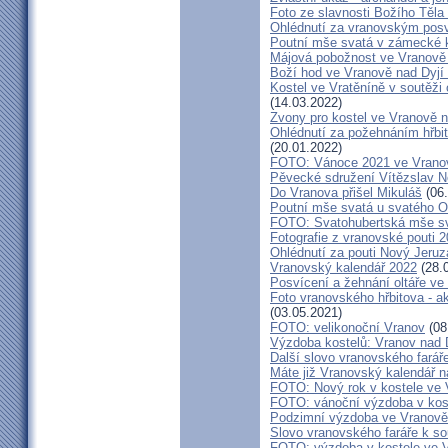
Foto ze slavnosti Božího Těla
Ohlédnutí za vranovským pos
Poutní mše svatá v zámecké k
Májová pobožnost ve Vranově 
Boží hod ve Vranově nad Dyjí
Kostel ve Vratěníně v soutěž
(14.03.2022)
Zvony pro kostel ve Vranově n
Ohlédnutí za požehnáním hřbit
(20.01.2022)
FOTO: Vánoce 2021 ve Vranov
Pěvecké sdružení Vítězslav N
Do Vranova přišel Mikuláš
(06.
Poutní mše svatá u svatého O
FOTO: Svatohubertská mše s
Fotografie z vranovské pouti 
Ohlédnutí za pouti Nový Jeruz
Vranovský kalendář 2022
(28.
Posvícení a žehnání oltáře ve
Foto vranovského hřbitova - a
(03.05.2021)
FOTO: velikonoční Vranov
(08
Výzdoba kostelů: Vranov nad 
Další slovo vranovského farář
Máte již Vranovský kalendář na
FOTO: Nový rok v kostele ve 
FOTO: vánoční výzdoba v kost
Podzimní výzdoba ve Vranově
Slovo vranovského faráře k 
FOTO: výzdoba v kostele ve V