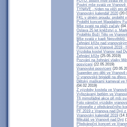
FOTO: poutní mše svatá ve V
Poutní mše svatá ve Vranově 
TYNAVE - týden na věži pro dě
Vranovský kalendář 2020
(20.
FKL v plném proudu: proběhl v
Proběhl koncert Magdalény F
Mše svaté na pláži začaly
(04.
Oslava 25 let kněžství o. Mar
Proběhlo Boží Tělo ve Vranov
Mše svatá v kapli Nejsvětější
Žehnání kříže nad vranovský
Posvícení ve Vranově 2019 - f
Výzdoba kostel Vranov nad Dy
Žehnání kříže
(25.05.2019)
Pozvání na žehnání vlajky Mě
posvícení
(22.05.2019)
Vranovské posvícení
(20.05.2
Superden pro děti ve Vranově 
O vranovské brigádě na dřevo 
Dětský maškarní karneval ve V
(04.02.2019)
Z výzdoby kostela ve Vranově 
Vyřezávaný betlém ve Vranově
Tři mimořádné akce při mši sva
Foto vánoční výzdoby vranovs
Fotografie z předvánočního ko
PF 2019 z Vranova nad Dyjí 
Vranovský kalendář 2019
(14.
Mikuláš ve Vranově nad Dyjí
(
Předvánoční koncert ve Vrano