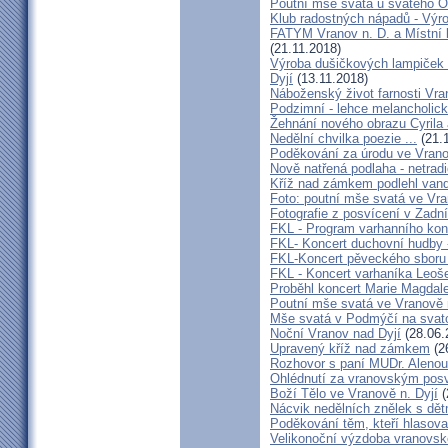
Poutní mše svatá u svatého O
Klub radostných nápadů - Výr
FATYM Vranov n. D. a Místní 
(21.11.2018)
Výroba dušičkových lampiček 
Dyjí
(13.11.2018)
Náboženský život farnosti Vran
Podzimní - lehce melancholick
Žehnání nového obrazu Cyrila
Nedělní chvilka poezie ...
(21.
Poděkování za úrodu ve Vrano
Nově natřená podlaha - netrad
Kříž nad zámkem podlehl van
Foto: poutní mše svatá ve Vra
Fotografie z posvícení v Zad
FKL - Program varhanního kon
FKL- Koncert duchovní hudby -
FKL-Koncert pěveckého sbor
FKL - Koncert varhaníka Leoš
Proběhl koncert Marie Magdale
Poutní mše svatá ve Vranově 
Mše svatá v Podmýčí na svat
Noční Vranov nad Dyjí
(28.06.
Upravený kříž nad zámkem
(2
Rozhovor s paní MUDr. Aleno
Ohlédnutí za vranovským pos
Boží Tělo ve Vranově n. Dyjí
(
Nácvik nedělních znělek s dětm
Poděkování těm, kteří hlasova
Velikonoční výzdoba vranovsk