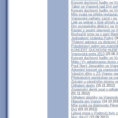
Koncert duchovní hudby ve Vr
Tábor ve Vranově nad Dyjí po
Koncert duchovní hudby ve Vr
Mše svatá na střeše restaurac
Vranovské varhany zazní i na
Lidé se setkali v lůně přírody
Dny evropského dědictví na V
Kázání z poutní slavnosti ve V
Rozloučili jsme se s paní Mar
Jednodenní jízdenka Podyjí
(3
Třídenní adorace za obrácení 
Prázdninový pobyt pro mamink
KONCERT DUCHOVNÍ HUDBY
Vranovská porta 2013
(25.06.2
Koncert duchovní hudby ve Vra
Máte i Vy adoptovanou dceru v
Pouť Nový Jeruzalém ve Vran
Adventní koncert na vranovs
Vánoční dílny v ZŠ Vranov na
Předvánoční worskshop na v
Zpívání u vánočního stromu v
Odhalení desky
(15.11.2012)
Znojemský deník psal o odhale
(01.11.2012)
Odhalení plastiky na Vranovsk
Hlasujte pro Vranov
(14.10.201
Mše svatá za doprovodu Pěve
Dyjí
(03.10.2012)
Lidové misie v Podmyči byly z
Moc díky!!!
(15.09.2012)