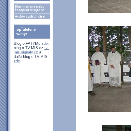
Hlavní strana webu
časopisu Milujte se!
Archiv vyšlých čísel
Spřátelené
weby:
Blog o FATYMu
zde
,
blog o TV-MIS.cz
tv-
mis.signaly.cz
a
další blog o TV-MIS
zde
.