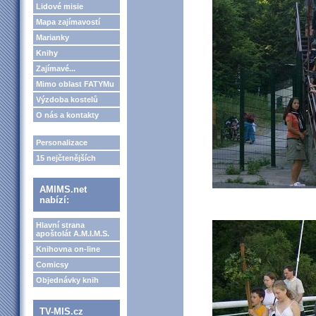
Lidové misie
Mapa zajímavostí
Marianky
Knihy
Zajímavé...
Mimo oblast FATYMu
Výzdoba kostelů
O nás a kontakty
Personalizace
15 nejčtenějších
AMIMS.net
nabízí:
Hlavní strana
apoštolát A.M.I.M.S.
Knihovna on-line
Comicsy
Objednávky knih
TV-MIS.cz