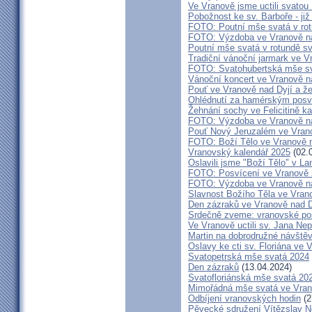
Ve Vranově jsme uctili svatou
Pobožnost ke sv. Barboře - již 
FOTO: Poutní mše svatá v rot
FOTO: Výzdoba ve Vranově na
Poutní mše svatá v rotundě sv
Tradiční vánoční jarmark ve V
FOTO: Svatohubertská mše s
Vánoční koncert ve Vranově n
Pouť ve Vranově nad Dyjí a ž
Ohlédnutí za hamérským posv
Žehnání sochy ve Felicitině ka
FOTO: Výzdoba ve Vranově na
Pouť Nový Jeruzalém ve Vrano
FOTO: Boží Tělo ve Vranově n
Vranovský kalendář 2025
(02.
Oslavili jsme "Boží Tělo" v L
FOTO: Posvícení ve Vranově
FOTO: Výzdoba ve Vranově na
Slavnost Božího Těla ve Vran
Den zázraků ve Vranově nad D
Srdečně zveme: vranovské po
Ve Vranově uctili sv. Jana N
Martin na dobrodružné návště
Oslavy ke cti sv. Floriána ve 
Svatopetrská mše svatá 2024
Den zázraků
(13.04.2024)
Svatofloriánská mše svatá 20
Mimořádná mše svatá ve Vran
Odbíjení vranovských hodin
(2
Pěvecké sdružení Vítězslav N