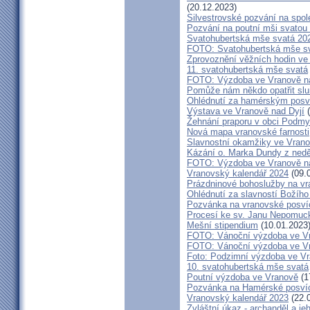
(20.12.2023)
Silvestrovské pozvání na spo
Pozvání na poutní mši svatou 
Svatohubertská mše svatá 202
FOTO: Svatohubertská mše s
Zprovoznění věžních hodin ve
11. svatohubertská mše svatá
FOTO: Výzdoba ve Vranově na
Pomůže nám někdo opatřit sl
Ohlédnutí za hamérským posv
Výstava ve Vranově nad Dyjí
(
Žehnání praporu v obci Podm
Nová mapa vranovské farnosti
Slavnostní okamžiky ve Vrano
Kázání o. Marka Dundy z nedě
FOTO: Výzdoba ve Vranově na
Vranovský kalendář 2024
(09.
Prázdninové bohoslužby na vr
Ohlédnutí za slavností Božího
Pozvánka na vranovské posví
Procesí ke sv. Janu Nepomu
Mešní stipendium
(10.01.2023
FOTO: Vánoční výzdoba ve Vra
FOTO: Vánoční výzdoba ve Vr
Foto: Podzimní výzdoba ve V
10. svatohubertská mše svatá
Poutní výzdoba ve Vranově
(1
Pozvánka na Hamérské posví
Vranovský kalendář 2023
(22.
Zvláštní úkaz - archanděl a j