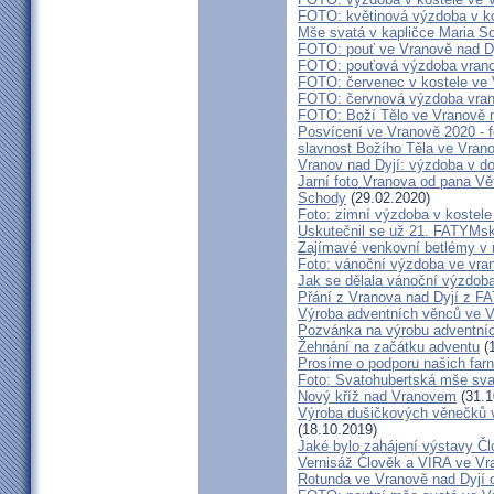
FOTO: květinová výzdoba v ko
Mše svatá v kapličce Maria S
FOTO: pouť ve Vranově nad D
FOTO: pouťová výzdoba vran
FOTO: červenec v kostele ve
FOTO: červnová výzdoba vra
FOTO: Boží Tělo ve Vranově n
Posvícení ve Vranově 2020 - f
slavnost Božího Těla ve Vran
Vranov nad Dyjí: výzdoba v d
Jarní foto Vranova od pana Vě
Schody
(29.02.2020)
Foto: zimní výzdoba v kostele
Uskutečnil se už 21. FATYMsk
Zajímavé venkovní betlémy v n
Foto: vánoční výzdoba ve vra
Jak se dělala vánoční výzdob
Přání z Vranova nad Dyjí z 
Výroba adventních věnců ve V
Pozvánka na výrobu adventníc
Žehnání na začátku adventu
(1
Prosíme o podporu našich farn
Foto: Svatohubertská mše sva
Nový kříž nad Vranovem
(31.1
Výroba dušičkových věnečků v
(18.10.2019)
Jaké bylo zahájení výstavy Č
Vernisáž Člověk a VÍRA ve Vr
Rotunda ve Vranově nad Dyjí o