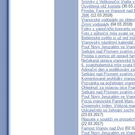
Snímky z Velikonoční Vigilie 
Osvětlená věž kostela
(30.03.
Prosba: Fara ve Vranově nad D
JMK
(12.03.2018)
Vranovské vodopády po oblev
Zimní vodopády
(04.03.2018)
Fotky z vánočního koncertu v
Foto z půlnoční mše svaté ve
Betlémské světlo si už teď mů
Vranovský nástěnný kalendář
Pouť Nový Jeruzalém ve Vran
Setkání nad Písmem svatým na
Prosba o pomoc při opravě far
Nečekaná oprava vranovské f
6. svatohubertská mše svatá
Adorační den a poděkování za
Setkání nad Písmem svatým na
Komentované prohlídky vrano
Pozvánka na požehnání vrano
Ohlednutí za oslavou otce Fra
Setkání nad Písmem svatým na
Pouť Nový Jeruzalém ve Vranov
Pocta vranovské Panně Marii 
Znojemský týden: Vítězná ma
Uskutečnilo se žehnání sochy
(23.03.2017)
Hlasujte v soutěži ve prospě
(22.03.2017)
Farnost Vranov nad Dyjí
(02.0
Pouť Nový Jeruzalém ve Vrano