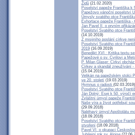
Židů
(21.02.2020)
Poselství papeže Františka k 
Papežovo vánoční poselství Ur
Úmysly svatého otce Františka
Exhortace papeže Františka - C
Jan Pavel II. o prvním přikáz
Poselství Svatého otce Franti
(14.10.2019)
Z misijního poslání církve nen
Poselství Svatého otce Franti
2019
(16.09.2019)
Benedikt XVI.: Kritika textu se
Papežové o sv. Cyrilovi a Met
P. Milan Glaser: Církví obcház
Církev a skandál zneužívání 
(15.04.2019)
Velikán na papežském stolci PI
ve 20. století
(19.03.2019)
Hymnus o radosti
(02.03.2019)
Poselství Svatého otce Franti
Ján Dolný: Esej k 50. výročí 
Zvláštní úmysl papeže Františ
Naše víra a život potřebují so
(29.09.2018)
Naléhavý úmysl Apoštolátu mo
(18.09.2018)
Poselství Svatého otce Franti
stvoření
(18.09.2018)
Pavel VI. o okupaci Českoslo
Jubilejní rok sv. Aloise
(22.06.