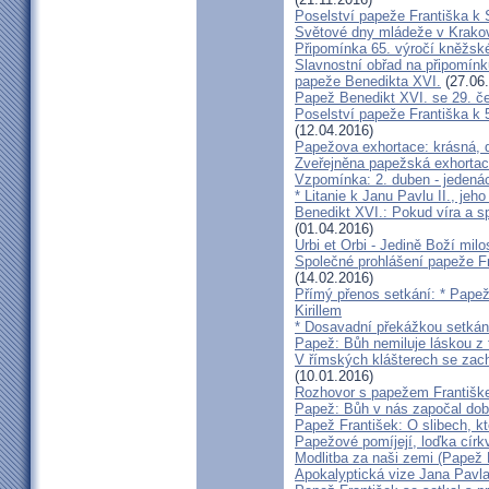
Poselství papeže Františka k 
Světové dny mládeže v Krak
Připomínka 65. výročí kněžsk
Slavnostní obřad na připomínk
papeže Benedikta XVI.
(27.06
Papež Benedikt XVI. se 29. če
Poselství papeže Františka k 
(12.04.2016)
Papežova exhortace: krásná, d
Zveřejněna papežská exhortac
Vzpomínka: 2. duben - jedenáct
* Litanie k Janu Pavlu II., je
Benedikt XVI.: Pokud víra a s
(01.04.2016)
Urbi et Orbi - Jedině Boží mil
Společné prohlášení papeže Fra
(14.02.2016)
Přímý přenos setkání: * Papež
Kirillem
* Dosavadní překážkou setkán
Papež: Bůh nemiluje láskou z 
V římských klášterech se zach
(10.01.2016)
Rozhovor s papežem Františke
Papež: Bůh v nás započal dobr
Papež František: O slibech, k
Papežové pomíjejí, loďka círk
Modlitba za naši zemi (Papež 
Apokalyptická vize Jana Pavla