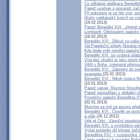
Co odhaluje abdikace Benedik
Papež uvažuje o posunutí zač
Při pokušení je ve hře víra, p
Druhý vatikánský koncil ve v
(19.02.2013)
Papež Benedikt XVI.. zřejmě 
Lombardi: Odstoupení papeže 
(16.02.2013)
Benedikt XVI.: Děkuji za vaše
Od Popeleční středy Novéna m
Kdo bude volit nového papeže
Benedikt XVI. se vzdává úřad
Víra bez skutků je jako strom
Věřit v Boha, znamená přijmo
Benedikt XVI.: Zapojení do so
evangelia
(25.01.2013)
Benedikt XVI.: Nikoli oslava B
(10.01.2013)
Papež varuje: Rovnost filosofi
Papež nesouhlasí s globální v
Poselství papeže Benedikta XV
(02.01.2013)
Musíme se mít na pozoru před
Benedikt XVI.: Člověk se postav
a vůle
(26.12.2012)
Urbi et Orbi - Vánoční poselst
Benedikt XVI. o symbolice vá
Vyšel poslední díl trilogie Je
Benedikta XVI. + vzpomínka: j
Cesty vedoucí k poznání Boh