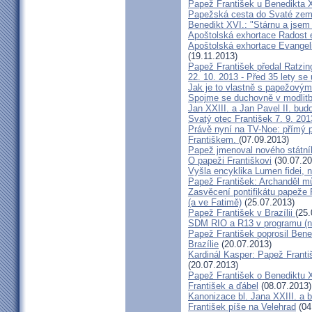
Papež František u Benedikta X
Papežská cesta do Svaté země 
Benedikt XVI.: "Stárnu a jsem
Apoštolská exhortace Radost 
Apoštolská exhortace Evangel
(19.11.2013)
Papež František předal Ratzin
22. 10. 2013 - Před 35 lety se u
Jak je to vlastně s papežový
Spojme se duchovně v modlit
Jan XXIII. a Jan Pavel II. bu
Svatý otec František 7. 9. 201
Právě nyní na TV-Noe: přímý p
Františkem.
(07.09.2013)
Papež jmenoval nového státní
O papeži Františkovi
(30.07.20
Vyšla encyklika Lumen fidei, n
Papež František: Archanděl m
Zasvěcení pontifikátu papeže 
(a ve Fatimě)
(25.07.2013)
Papež František v Brazílii
(25.
SDM RIO a R13 v programu (n
Papež František poprosil Bene
Brazílie
(20.07.2013)
Kardinál Kasper: Papež Franti
(20.07.2013)
Papež František o Benediktu 
František a ďábel
(08.07.2013)
Kanonizace bl. Jana XXIII. a bl
František píše na Velehrad
(04