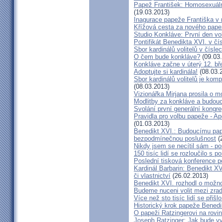
Papež František: Homosexuáln
(19.03.2013)
Inagurace papeže Františka v
Křížová cesta za nového pap
Studio Konkláve: První den vo
Pontifikát Benedikta XVI. v čí
Sbor kardinálů volitelů v čísle
O čem bude konkláve?
(09.03
Konkláve začne v úterý 12. bř
Adoptujte si kardinála!
(08.03.
Sbor kardinálů volitelů je kom
(08.03.2013)
Vizionářka Mirjana prosila o 
Modlitby za konkláve a budou
Svolání první generální kongr
Pravidla pro volbu papeže - Ap
(01.03.2013)
Benedikt XVI.: Budoucímu papež
bezpodmínečnou poslušnost
(
Nikdy jsem se necítil sám - p
150 tisíc lidí se rozloučilo s 
Poslední tisková konference p
Kardinál Barbarin: Benedikt XVI
či vlastnictví
(26.02.2013)
Benedikt XVI. rozhodl o možno
Budeme nuceni volit mezi zra
Více než sto tisíc lidí se přiš
Historický krok papeže Benedi
O papeži Ratzingerovi na rovi
Joseph Ratzinger: Jak bude vyp