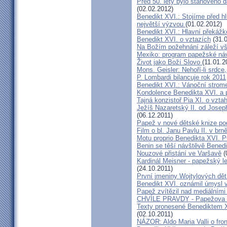
Před 50. lety bylo stanoveno 
(02.02.2012)
Benedikt XVI.: Stojíme před hlu
největší výzvou
(01.02.2012)
Benedikt XVI.: Hlavní překážk
Benedikt XVI. o vztazích
(31.0
Na Božím požehnání záleží v
Mexiko: program papežské ná
Život jako Boží Slovo
(11.01.2
Mons. Geisler: Nehoří-li srdce
P. Lombardi bilancuje rok 2011
Benedikt XVI.: Vánoční strom
Kondolence Benedikta XVI. a 
Tajná konzistoř Pia XI. o vzt
Ježíš Nazaretský II. od Josep
(06.12.2011)
Papež v nové dětské knize po
Film o bl. Janu Pavlu II. v b
Motu proprio Benedikta XVI.
Benin se těší návštěvě Benedi
Nouzové přistání ve Varšavě
(
Kardinál Meisner - papežský l
(24.10.2011)
První jmeniny Wojtylových dět
Benedikt XVI. oznámil úmysl 
Papež zvítězil nad mediálním
CHVÍLE PRAVDY - Papežova 
Texty pronesené Benediktem X
(02.10.2011)
NÁZOR: Aldo Maria Valli o fro