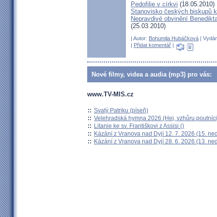
Pedofilie v církvi
(18.05.2010)
Stanovisko českých biskupů k 
Nepravdivé obvinění Benedikt
(25.03.2010)
| Autor:
Bohumila Hubáčková
| Vydán
|
Přidat komentář
|
Nové filmy, videa a audia (mp3) pro vás:
www.TV-MIS.cz
::
Svatý Patriku (píseň)
::
Velehradská hymna 2026 (Hej, vzhůru poutníci
::
Litanie ke sv. Františkovi z Assisi ()
::
Kázání z Vranova nad Dyjí 12. 7. 2026 (15. ne
::
Kázání z Vranova nad Dyjí 28. 6. 2026 (13. ne