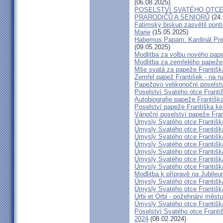
(06.08.2025)
POSELSTVÍ SVATÉHO OTCE
PRARODIČŮ A SENIORŮ
(24.
Fatimský biskup zasvětil pon
Marie
(15.05.2025)
Habemus Papam: Kardinál Pre
(09.05.2025)
Modlitba za volbu nového pap
Modlitba za zemřelého papeže
Mše svatá za papeže Františ
Zemřel papež František - na na
Papežovo velikonoční poselství
Poselství Svatého otce Franti
Autobiografie papeže Františk
Poselství papeže Františka k
Vánoční poselství papeže Fran
Úmysly Svatého otce Františk
Úmysly Svatého otce Františka
Úmysly Svatého otce Františka
Úmysly Svatého otce Františka
Úmysly Svatého otce Františk
Úmysly Svatého otce Františk
Úmysly Svatého otce Františk
Modlitba k přípravě na Jubile
Úmysly Svatého otce Františk
Úmysly Svatého otce Františk
Urbi et Orbi - požehnání městu
Úmysly Svatého otce Františk
Poselství Svatého otce Frant
2024
(08.02.2024)