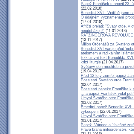
Papež František stanovil 23. ú
(22.02.2018)
Benedikt XVI.: Vnitřně jsem n
O údajném vyznamenání propo
(17.01.2018)
Afričtí preláti: "Svatý otče, v
neodcházejí!"
(11.01.2018)
RATZINGEROVA REVOLUCE Odk
(13.11.2017)
Milion Otčenášů za Svatého o
Benedikt XVI varuje před 'nebe
ateismem a radikálním islám
Exkluzivní text Benedikta XVI:
krizí liturgie
(21.04.2017)
Světový den modliteb za povol
(19.04.2017)
Před 12 lety zemřel papež Jan 
Poselství Svatého otce Frant
(02.04.2017)
Poselství papeže Františka k 
... a papež František volal potř
Úmysl Svatého otce Františka
(03.02.2017)
Emeritní papež Benedikt XVI: 
vykoupení
(22.01.2017)
Úmysl Svatého otce Františka
(03.01.2017)
Papež, Vánoce a "falešné zpráv
Pravá brána milosrdenství, kte
(21.11.2016)