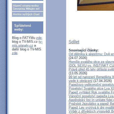
Hlavní strana webu
časopisu Milujte se!
Archiv vyšlých čísel
Spřátelené
weby:
Blog o FATYMu
zde
,
blog o TV-MIS.cz
tv-
Sdílet
mis.signaly.cz
a
další blog o TV-MIS
Související články:
zde
.
Od dělníka k algoritmu: Dvě e
(24.07.2026)
Homilie svatého otce ze slavno
IDOL SEXU vs. INSTINKT C
Právě před 45 lety otřásla svě
(13.05.2026)
99 let od narození Benedikta X
vede k obrácení
(17.04.2026)
Papežovo velikonoční poselství
Poselství Svatého otce Lva XI
Papež vyhlásil Rok svatého Fr
Vánoční poselství papeže Lva 
Apoštolský list In unitate fidei
Pražské Jezulátko a papež Be
Papež Lev vyzývá k dni modlit
Výběr z dřívějších výpovědí 