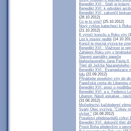
Benedikt XVI.: Stáří je krásný
Benedikt XVI. k odvolání arci
Benedikt XVI. zakončil biskup
(28.10.2012)
Co je to víra?
(25.10.2012)
Nový cyklus katechezí k Roku v
(21.10.2012)
K výročí koncilu a Roku víry
(
List k misijní neděli
(14.10.201
Koncil je mocná výzva ke znov
Benedikt XVI.: Vlažnost je nej
Zahájení Roku víry v brněnské
Slavení památky papeže
blahoslaveného Jana Pavla II.
Třetí díl Ježíše Nazaretského
Benedikt XVI.: Evangelizace n
lidu
(22.09.2012)
Přinášejte poselství víry do di
Papežská cesta do Libanonu 
Benedikt XVI. prosí o modlitb
Benedikt XVI. a o. Federico L
Libanon: Násilí eskaluje - náv
(31.08.2012)
Mučednictví každodenní věrnos
Svatý Otec vyzývá: "Církev musí
slyšet."
(16.08.2012)
Poselství představitelů církv
Benedikt XVI. dokončil třetí dí
Prosit Boha především o pevně