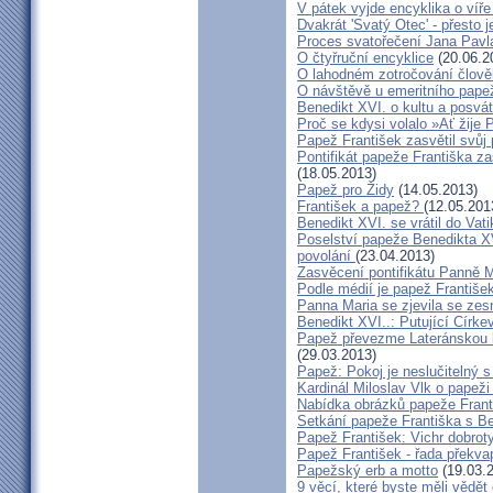
V pátek vyjde encyklika o víře
Dvakrát 'Svatý Otec' - přesto 
Proces svatořečení Jana Pavla
O čtyřruční encyklice
(20.06.2
O lahodném zotročování člov
O návštěvě u emeritního pape
Benedikt XVI. o kultu a posvát
Proč se kdysi volalo »Ať žije 
Papež František zasvětil svůj 
Pontifikát papeže Františka z
(18.05.2013)
Papež pro Židy
(14.05.2013)
František a papež?
(12.05.201
Benedikt XVI. se vrátil do Vat
Poselství papeže Benedikta X
povolání
(23.04.2013)
Zasvěcení pontifikátu Panně M
Podle médií je papež Františe
Panna Maria se zjevila se zes
Benedikt XVI..: Putující Cír
Papež převezme Lateránskou ba
(29.03.2013)
Papež: Pokoj je neslučitelný s
Kardinál Miloslav Vlk o papeži
Nabídka obrázků papeže Frant
Setkání papeže Františka s Be
Papež František: Vichr dobrot
Papež František - řada překva
Papežský erb a motto
(19.03.
9 věcí, které byste měli vědět