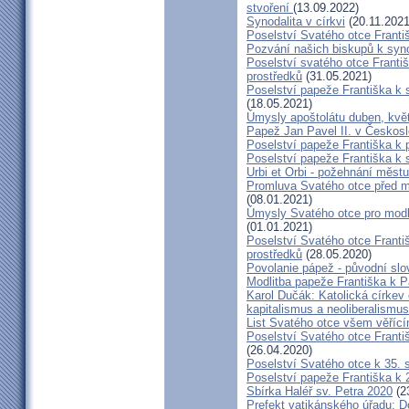
stvoření
(13.09.2022)
Synodalita v církvi
(20.11.2021
Poselství Svatého otce Frant
Pozvání našich biskupů k syn
Poselství svatého otce Franti
prostředků
(31.05.2021)
Poselství papeže Františka k 
(18.05.2021)
Úmysly apoštolátu duben, kvě
Papež Jan Pavel II. v Českos
Poselství papeže Františka k 
Poselství papeže Františka k
Urbi et Orbi - požehnání městu
Promluva Svatého otce před mo
(08.01.2021)
Úmysly Svatého otce pro modli
(01.01.2021)
Poselství Svatého otce Franti
prostředků
(28.05.2020)
Povolanie pápež - původní sl
Modlitba papeže Františka k P
Karol Dučák: Katolická církev
kapitalismus a neoliberalismus
List Svatého otce všem věříc
Poselství Svatého otce Franti
(26.04.2020)
Poselství Svatého otce k 35.
Poselství papeže Františka k
Sbírka Haléř sv. Petra 2020
(2
Prefekt vatikánského úřadu: D