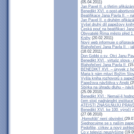
(05.04.2011)
Jan Pavel II. o třetím přikázá
Benedikt XVI. o post-abortiv
Beatifikace Jana Pavla II. – 
Jan Pavel II. o druhém přikáz
Vyšel druhý díl papežovy knih
Česká pouť na beatifikaci Jana
Obyvatelé Říma město před 1.
Knihy
(20.02.2011)
Nový web informuje o přípravá
Blahořečení Jana Pavla II. - j
(18.02.2011)
Don Gobbi o sv. Otci Janu Pavl
Benedikt XVI., virtuóz slova 
Blahořečení Jana Pavla II.
(15
BENEDIKT XVI. – úryvek z ho
Maria k nám mluví Božím Sl
Vyšla kniha rozhovorů s pape
Papežova návštěva v Anglii
(2
Sbírka na úhradu dluhu – náv
(25.09.2010)
Benedikt XVI.: Nemají-li hodno
čem stojí nadnárodní instituce
ATEISTI ZNÁSILŇUJÚ PRAV
Benedikt XVI. ke 100. výročí 
(27.08.2010)
„Homofób“ není obvinění
(29.0
Sjednocujme se s naším pap
Pedofilie, církev a nový pohle
Co v televizi neuslyšíme
(19.0