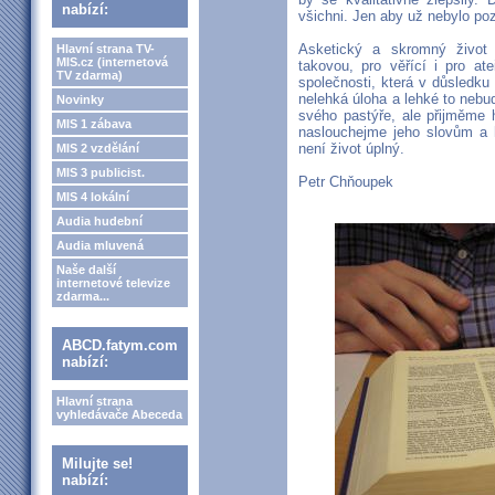
nabízí:
všichni. Jen aby už nebylo po
Asketický a skromný život
Hlavní strana TV-
MIS.cz (internetová
takovou, pro věřící i pro at
TV zdarma)
společnosti, která v důsledku
nelehká úloha a lehké to nebu
Novinky
svého pastýře, ale přijměme 
MIS 1 zábava
naslouchejme jeho slovům a h
není život úplný.
MIS 2 vzdělání
MIS 3 publicist.
Petr Chňoupek
MIS 4 lokální
Audia hudební
Audia mluvená
Naše další
internetové televize
zdarma...
ABCD.fatym.com
nabízí:
Hlavní strana
vyhledávače Abeceda
Milujte se!
nabízí: