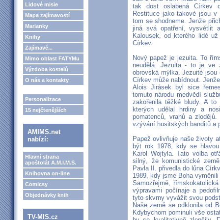
Lidové misie
tak dost oslabená Církev d
Restituce jako takové jsou v 
Mapa zajímavostí
tom se shodneme. Jenže přich
Marianky
jiná svá opatření, vysvětlit
Kalousek, od kterého lidé už
Knihy
Církev.
Zajímavé...
Nový papež je jezuita. To řím
Mimo oblast FATYMu
neudělá. Jezuita - to je ve 
Výzdoba kostelů
obrovská mýlka. Jezuité jsou c
Církev může nabídnout. Jenže
O nás a kontakty
Alois Jirásek byl sice řemes
tomuto národu medvědí službu
Personalizace
zakořenila těžké bludy. A to 
kterých udělal hrdiny a no
15 nejčtenějších
pomatenců, vrahů a zlodějů.
vzývání husitských banditů a 
AMIMS.net
Papež ovlivňuje naše životy
nabízí:
být rok 1978, kdy se hlavou 
Karol Wojtyla. Tato volba ot
Hlavní strana
silný, že komunistické zem
apoštolát A.M.I.M.S.
Pavla II. přivedla do lůna Círk
Knihovna on-line
1989, kdy jsme Boha vyměnili 
Samozřejmě, římskokatolická
Comicsy
výpravami počínaje a pedofil
Objednávky knih
tyto skvrny vyvážit svou podsta
Naše země se odklonila od Bo
Kdybychom pominuli vše ostatn
TV-MIS.cz
by se kvalitativně zlepšily.