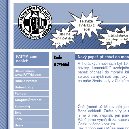
FATYM.com
Nový papež přichází do morá
nabízí:
V Horáckých novinách byl 19. 
názory, komentáře" uveřejn
Hlavní strana
papež přichází do morální kr
www.FATYM.com
se zde zamýšlí nad tím, jaký
na naše životy tady v České r
Bude a zveme!
Bohoslužby
Farnosti
Adoptivní farnost
Zpravodaj
Češi (méně už Moravané) jsou
Boha odklonil. Ztráta víry j
Bylo
jsme o víru nepřišli, jen js
Foto
Páně jsme vyměnili za super 
Česku vládne konzum.
Hesla
Jak z toho ven? Může nám po