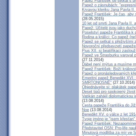
Papež František se setkal s 
Papež o zásnubách: "expresní
Krvavou kleriku Jana Pavla II
Papež František: Je čas, aby s
(28.05.2015)
10 let od smrti Jana Pavla II. 
Papež: Učitelé jsou jako ducho
Poselství papeže Františka k 
Rodina a králíci: Co papež (ne)
Papež se setkal s přeživšími 
Novoroční předsevzetí papeže
Pius XII. si beatifikaci zaslou
Papež ve Štrasburku varoval 
(27.11.2014)
Ďábel není mýtus a musíme mu 
Papež František: Boží královst
Papež o pronásledovaných kř
Emeritní papež Benedikt XVI
SMRTONOSNÉ"
(27.10.2014)
Objednávejte si: plakátek pap
Deset tipů pro spokojený život
Vatikán zahájil diplomatickou i
(13.08.2014)
Cesta papeže Františka do Jižn
Noe
(13.08.2014)
Benedikt XV. o válce z let 191
Tvoje jméno je "jsem křesťan" 
Papež František: Nezapomínej
Představitel OSN: Pro-life nau
Minutová modlitba za mír ve 