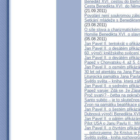
Benedikt XVI. cestou do Berlí
Cesta Benedikta XVI. do Něme
(21.09.2011)
Povolání není soukromou zále
Setkání mládeže s Benediktem 
(23.08.2011)
O síle slova a charizmatické
Homilie Benedikta XVI. o slavn
(05.08.2011)
Jan Pavel II. tentokrát o přik
Jan Pavel II. o desátém přiká
60. výročí kněžského svěcení
Jan Pavel II. o devátém přiká
Papež v Chorvatsku 4. až 5. 
Jan Pavel II. o osmém přikázá
30 let od atentátu na Jana Pav
Liturgická památka Jana Pavla 
Světlo světa – kniha, která z
Jan Pavel II. o sedmém přiká
Papež varuje: Zdá se, že Západ
Proč svatý? - četba na pokrač
Santo subito – je to skutečnos
Zvon na památku beatifikace p
Jan Pavel II. o šestém přikáz
Dubnová výročí Benedikta XVI
Jan Pavel II. o pátém přikázá
Pilot USA o Janu Pavlu II.: Mi
Jan Pavel II. o čtvrtém přikáz
... potvrzujeme, že Kristus j
Světlo světa - kniha rozhovo