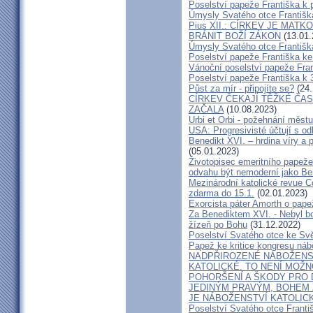
Poselství papeže Františka k 
Úmysly Svatého otce Františk
Pius XII.: CÍRKEV JE MATK
BRÁNIT BOŽÍ ZÁKON
(13.01.
Úmysly Svatého otce Františk
Poselství papeže Františka k
Vánoční poselství papeže Fran
Poselství papeže Františka k
Půst za mír - připojíte se?
(24.
CÍRKEV ČEKAJÍ TĚŽKÉ ČAS
ZAČALA
(10.08.2023)
Urbi et Orbi - požehnání městu
USA: Progresivisté účtují s 
Benedikt XVI. – hrdina víry a 
(05.01.2023)
Životopisec emeritního papež
odvahu být nemoderní jako Be
Mezinárodní katolické revue 
zdarma do 15.1.
(02.01.2023)
Exorcista páter Amorth o pape
Za Benediktem XVI. - Nebyl bou
žízeň po Bohu
(31.12.2022)
Poselství Svatého otce ke Sv
Papež ke kritice kongresu náb
NADPŘIROZENÉ NÁBOŽENST
KATOLICKÉ. TO NENÍ MOŽN
POHORŠENÍ A ŠKODY PRO
JEDINÝM PRAVÝM, BOHEM
JE NÁBOŽENSTVÍ KATOLIC
Poselství Svatého otce Franti