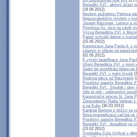
Byl prezentován Rok víry
(23.
Benedikt XVI.: aktivní účast na
(18.06.2012)
Nevěrní služebníci Petrova ná
Nejposvátnějším místem v kos
Joseph Ratzinger: Letnice a s
Promluva Sv. otce na závěr m
Výzva Benedikta XVI. k Mezin
Papež schválil dekret o muče
(15.05.2012)
Kanonizace Jana Pavla II. v 
Libanon si slibuje od papežsk
(02.05.2012)
K výročí beatifikace Jana Pavl
Učení Benedikta XVI. v nové 
Sedm let pontifikátu bilancuje 
Benedikt XVI. v mém životě
(2
Rodinná lekce od Ratzingerů
(
Poselství papeže Benedikta X
Benedikt XVI.: Smutek i rány 
Urbi et orbi - velikonoční pose
Kanonizační proces bl. Jana P
Zpravodajství Radia Vatikán z
a na Kubu
(30.03.2012)
Kardinál Bertone k blížící se
Nová evangelizace začíná ve 
Poselství papeže Benedikta X
Benedikt XVI.: dospělost ve 
(23.02.2012)
Symbolika čísla čtyřicet v dě