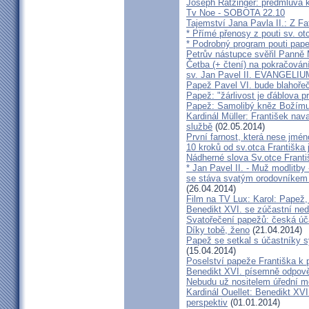
Joseph Ratzinger: předmluva 
Tv Noe - SOBOTA 22.10
Tajemství Jana Pavla II.: Z 
* Přímé přenosy z pouti sv. 
* Podrobný program pouti pap
Petrův nástupce svěřil Panně
Četba (+ čtení) na pokračován
sv. Jan Pavel II. EVANGELI
Papež Pavel VI. bude blahořeč
Papež: "žárlivost je ďáblova p
Papež: Samolibý kněz Božímu
Kardinál Müller: František na
službě
(02.05.2014)
První farnost, která nese jmén
10 kroků od sv.otca Františka 
Nádherné slova Sv.otce Františ
* Jan Pavel II. - Muž modlitby 
se stáva svatým orodovníkem v
(26.04.2014)
Film na TV Lux: Karol: Papež, 
Benedikt XVI. se zúčastní ned
Svatořečení papežů: česká úč
Díky tobě, ženo
(21.04.2014)
Papež se setkal s účastníky sy
(15.04.2014)
Poselství papeže Františka k 
Benedikt XVI. písemně odpov
Nebudu už nositelem úřední mo
Kardinál Ouellet: Benedikt XV
perspektiv
(01.01.2014)