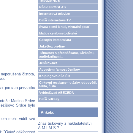
Televize NOE
Rádio PROGLAS
Internetová televize
Další internetové TV
Svatá země Izrael, virtuální pouť
Matice cyrilometodějská
Časopis Immaculata
JukeBox on-line
TémaBox s přednáškami, kázáními,
audioknihami...
Jeníkov.net
Adoptivní farnost Jeníkov
 neporušená čistota,
Kolpingovo dílo ČR
kou.
Církevní restituce - otázky, odpovědi,
fakta, čísla....
ni jen stín prvotního
Vyhledávač ABECEDA
Další odkazy...
rotože Mariino Srdce
Ježíšovo Srdce bylo
Anketa:
hom mohli vidět své
Znáš tiskoviny z nakladatelství
A.M.I.M.S.?
: "
Odlož náklonnost