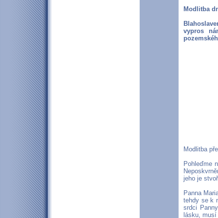
Modlitba d
Blahoslave
vypros ná
pozemského
Modlitba př
Pohleďme na
Neposkvrněn
jeho je stvo
Panna Maria
tehdy se k n
srdci Panny
lásku, musí 