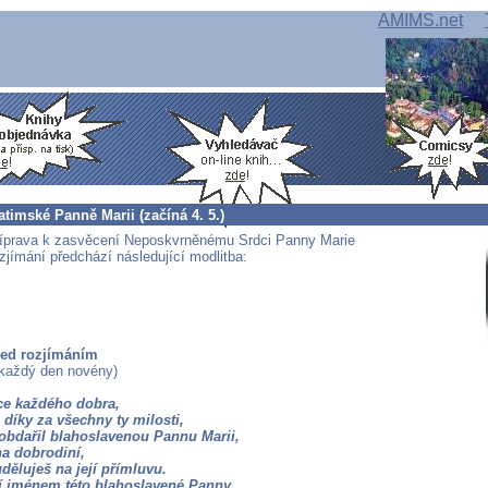
AMIMS.net
timské Panně Marii (začíná 4. 5.)
íprava k zasvěcení Neposkvrněnému Srdci Panny Marie
jímání předchází následující modlitba:
řed rozjímáním
 každý den novény)
e každého dobra,
díky za všechny ty milosti,
 obdařil blahoslavenou Pannu Marii,
na dobrodiní,
děluješ na její přímluvu.
ní jménem této blahoslavené Panny