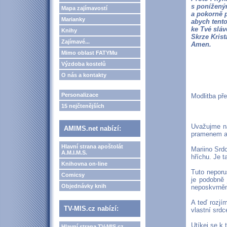
s ponížený
Mapa zajímavostí
a pokorně p
Marianky
abych tento
ke Tvé sláv
Knihy
Skrze Krist
Zajímavé...
Amen.
Mimo oblast FATYMu
Výzdoba kostelů
O nás a kontakty
Personalizace
Modlitba př
15 nejčtenějších
Uvažujme na
AMIMS.net nabízí:
pramenem a z
Hlavní strana apoštolát
Mariino Srdc
A.M.I.M.S.
hříchu. Je t
Knihovna on-line
Tuto neporu
Comicsy
je podobně 
Objednávky knih
neposkvrněn
A teď rozjí
TV-MIS.cz nabízí:
vlastní srdc
Utíkej se k
Hlavní strana TV-MIS.cz