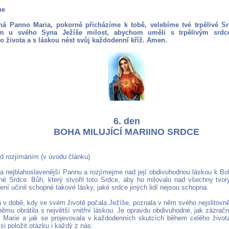
ne
ná Panno Maria, pokorně přicházíme k tobě, velebíme tvé trpělivé Sr
m u svého Syna Ježíše milost, abychom uměli s trpělivým srdce
 života a s láskou nést svůj každodenní kříž. Amen.
6. den
BOHA MILUJÍCÍ MARIINO SRDCE
ed rozjímáním (v úvodu článku)
 nejblahoslavenější Pannu a rozjímejme nad její obdivuhodnou láskou k Bohu
é Srdce. Bůh, který stvořil toto Srdce, aby ho milovalo nad všechny tvor
ření učinil schopné takové lásky, jaké srdce jiných lidí nejsou schopna.
 v době, kdy ve svém životě počala Ježíše, poznala v něm svého nejslitovněj
ěmu obrátila s největší vnitřní láskou. Je opravdu obdivuhodné, jak zázračn
 Marie a jak se projevovala v každodenních skutcích během celého života
si položit otázku i každý z nás: