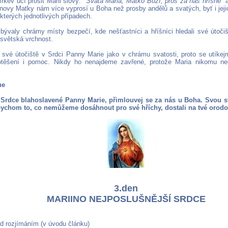
rkev učí prosit Marii slovy: "
Svatá Maria, Matko Boží, pros za nás hříšné
" 
novy Matky nám více vyprosí u Boha než prosby andělů a svatých, byť i jejic
kterých jednotlivých případech.
 bývaly chrámy místy bezpečí, kde nešťastníci a hříšníci hledali své útoč
 světská vrchnost.
vé útočiště v Srdci Panny Marie jako v chrámu svatosti, proto se utík
otěšení i pomoc. Nikdy ho nenajdeme zavřené, protože Maria nikomu ne
ne
 Srdce blahoslavené Panny Marie, přimlouvej se za nás u Boha. Svou sv
abychom to, co nemůžeme dosáhnout pro své hříchy, dostali na tvé orod
3.den
MARIINO NEJPOSLUŠNĚJŠÍ SRDCE
ed rozjímáním (v úvodu článku)