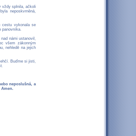
ždy splnila, ačkoli
byla neposkvrněná,
u cestu vykonala se
o panovníka.
 nad námi ustanovil,
ůbec všem zákonným
, nehledě na jejich
hčí. Buďme si jisti,
t.
nebo neposlušná, a
. Amen.