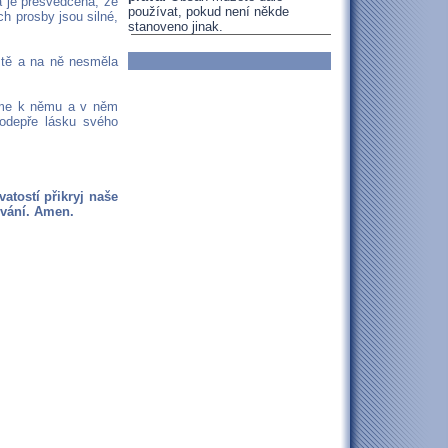
a je přesvědčena, že
používat, pokud není někde
h prosby jsou silné,
stanoveno jinak.
iště a na ně nesměla
ejme k němu a v něm
odepře lásku svého
atostí přikryj naše
ování. Amen.