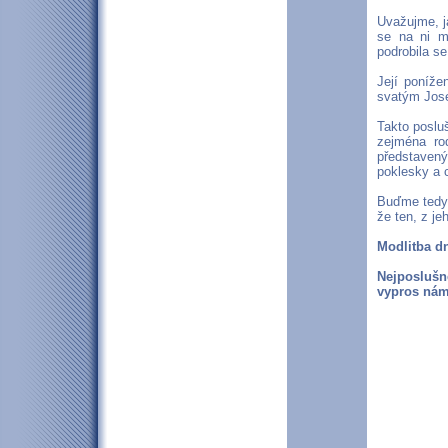
Uvažujme, j
se na ni m
podrobila se
Její poníže
svatým Jose
Takto poslu
zejména ro
představen
poklesky a 
Buďme tedy 
že ten, z je
Modlitba d
Nejposlušn
vypros nám 