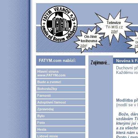
FATYM.com nabízí:
Novéna k Fa
Duchovní př
Hlavní strana
Každému roz
www.FATYM.com
Bude a zveme!
Bohoslužby
Farnosti
Modlitba p
Adoptivní farnost
(modlí se v
Zpravodaj
Bože, dárc
Bylo
vzdávám Ti 
Foto
kterými jsi
a za všech
Hesla
která nám u
Lidové misie
Proto i ny