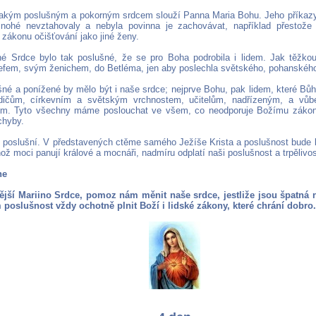
akým poslušným a pokorným srdcem slouží Panna Maria Bohu. Jeho příkazy v
nohé nevztahovaly a nebyla povinna je zachovávat, například přestože 
 zákonu očišťování jako jiné ženy.
né Srdce bylo tak poslušné, že se pro Boha podrobila i lidem. Jak těžko
fem, svým ženichem, do Betléma, jen aby poslechla světského, pohanskéh
šné a ponížené by mělo být i naše srdce; nejprve Bohu, pak lidem, které Bůh
dičům, církevním a světským vrchnostem, učitelům, nadřízeným, a v
ým. Tyto všechny máme poslouchat ve všem, co neodporuje Božímu zákonu
chyby.
poslušní. V představených ctěme samého Ježíše Krista a poslušnost bude le
hož moci panují králové a mocnáři, nadmíru odplatí naši poslušnost a trpělivos
ne
ější Mariino Srdce, pomoz nám měnit naše srdce, jestliže jsou špatná 
poslušnost vždy ochotně plnit Boží i lidské zákony, které chrání dobro