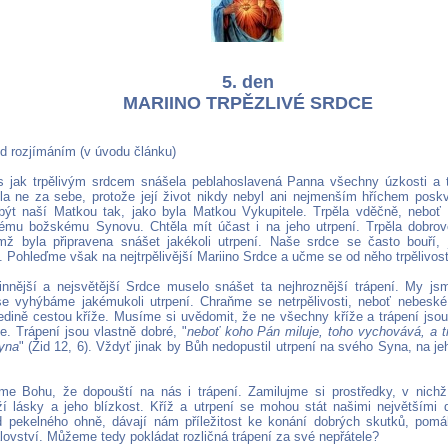
5. den
MARIINO TRPĚZLIVÉ SRDCE
ed rozjímáním (v úvodu článku)
s jak trpělivým srdcem snášela peblahoslavená Panna všechny úzkosti a
ěla ne za sebe, protože její život nikdy nebyl ani nejmenším hříchem poskv
ýt naší Matkou tak, jako byla Matkou Vykupitele. Trpěla vděčně, neboť
ému božskému Synovu. Chtěla mít účast i na jeho utrpení. Trpěla dobro
emž byla připravena snášet jakékoli utrpení. Naše srdce se často bouří, 
i. Pohleďme však na nejtrpělivější Mariino Srdce a učme se od něho trpělivost
innější a nejsvětější Srdce muselo snášet ta nejhroznější trápení. My js
e vyhýbáme jakémukoli utrpení. Chraňme se netrpělivosti, neboť nebesk
edině cestou kříže. Musíme si uvědomit, že ne všechny kříže a trápení jsou
e. Trápení jsou vlastně dobré, "
neboť koho Pán miluje, toho vychovává, a t
syna
" (Žid 12, 6). Vždyť jinak by Bůh nedopustil utrpení na svého Syna, na j
me Bohu, že dopouští na nás i trápení. Zamilujme si prostředky, v nic
ží lásky a jeho blízkost. Kříž a utrpení se mohou stát našimi největšími d
d pekelného ohně, dávají nám příležitost ke konání dobrých skutků, pom
lovství. Můžeme tedy pokládat rozličná trápení za své nepřátele?