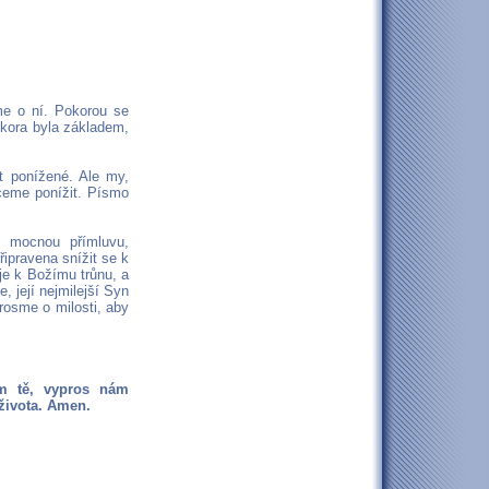
me o ní. Pokorou se
okora byla základem,
t ponížené. Ale my,
ceme ponížit. Písmo
í mocnou přímluvu,
ipravena snížit se k
je k Božímu trůnu, a
, její nejmilejší Syn
rosme o milosti, aby
ím tě, vypros nám
života. Amen.