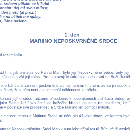
m srdcem utíkám se k Tobě
rosím: dej mi svou milost,
 den mohl (a) prožít
ě a na užitek mé spásy.
a, Pána našeho.
1. den
MARIINO NEPOSKVRNĚNÉ SRDCE
ed rozjímáním
d tím, jak pro slavnou Pannu Marii bylo její Neposkvrněné Srdce, tedy její
ákladem vší její slávy. Pro tuto svoji čistotu byla hodna stát se Boží Rodič
e je tak čisté, že není poskvrněné ani nejmenším hříchem, že se jí nedotkl a
ak čisté, že v něm není ani nejmenší náklonnost ke hříchu.
šenost jejího srdce můžeme připodobnit k neporušenosti Ježíšova Srdce, p
jako Srdce Ježíšovo čisté od každého hříchu, pouze s tím rozdílem, že 
é v podstatě své přirozenosti a Srdce Mariino jen pomocí milosti.
mejme nad sebou a Márinno Srdce ať nám slouží jako obraz, ve kterém byc
e.
 tomuto Neposkvrněnému Srdci Matky a na jeho přímluvu tě Bůh určitě vyslyší