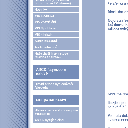
ke zlému a 
(internetová TV zdarma)
Novinky
Modlitba d
MIS 1 zábava
Nejčistší S
MIS 2 vzdělání
každému hř
MIS 3 publicist.
milost vyh
MIS 4 lokální
Audia hudební
Audia mluvená
Naše další internetové
televize zdarma...
ABCD.fatym.com
nabízí:
Hlavní strana vyhledávače
Abeceda
Modlitba př
Milujte se! nabízí:
Rozjímejme
nejsvětější.
Hlavní strana webu časopisu
Milujte se!
Pro tuto do
svatost dod
Archiv vyšlých čísel