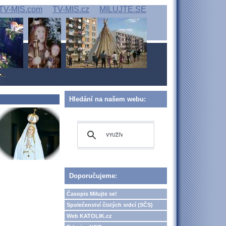
TV-MIS.com
TV-MIS.cz
MILUJTE.SE
Hledání na našem webu:
Doporučujeme:
Časopis Milujte se!
Společenství čistých srdcí (SČS)
Web KATOLIK.cz