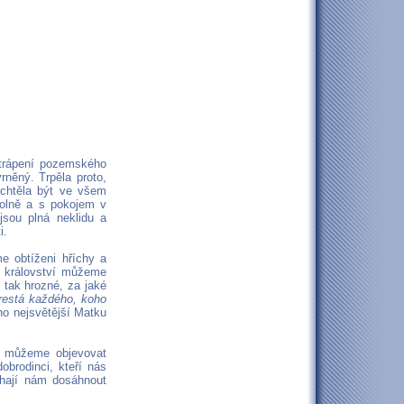
 trápení pozemského
rněný. Trpěla proto,
 chtěla být ve všem
volně a s pokojem v
jsou plná neklidu a
i.
me obtíženi hříchy a
é království můžeme
 tak hrozné, za jaké
restá každého, koho
eho nejsvětější Matku
hž můžeme objevovat
obrodinci, kteří nás
áhají nám dosáhnout