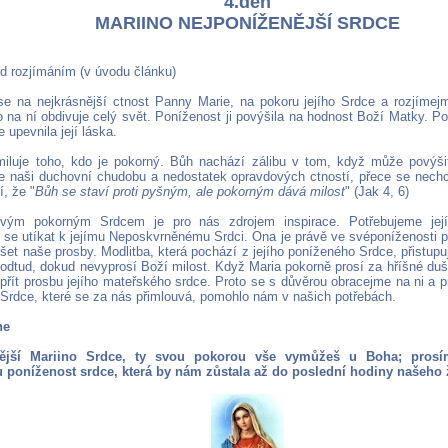
4.den
MARIINO NEJPONÍŽENĚJŠÍ SRDCE
ed rozjímáním (v úvodu článku)
e na nejkrásnější ctnost Panny Marie, na pokoru jejího Srdce a rozjímej
co na ní obdivuje celý svět. Poníženost ji povýšila na hodnost Boží Matky. P
 upevnila její láska.
iluje toho, kdo je pokorný. Bůh nachází zálibu v tom, když může povýši
me naši duchovní chudobu a nedostatek opravdových ctností, přece se nech
, že "
Bůh se staví proti pyšným, ale pokorným dává milost
" (Jak 4, 6)
vým pokorným Srdcem je pro nás zdrojem inspirace. Potřebujeme jej
 se utíkat k jejímu Neposkvrněnému Srdci. Ona je právě ve svéponíženosti př
šet naše prosby. Modlitba, která pochází z jejího poníženého Srdce, přistupu
odtud, dokud nevyprosí Boží milost. Když Maria pokorně prosí za hříšné duše
řít prosbu jejího mateřského srdce. Proto se s důvěrou obracejme na ni a p
é Srdce, které se za nás přimlouvá, pomohlo nám v našich potřebách.
ne
nější Mariino Srdce, ty svou pokorou vše vymůžeš u Boha; pros
 poníženost srdce, která by nám zůstala až do poslední hodiny našeho 