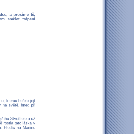
dce, a prosíme tě,
m snášet trápení
, kterou hořelo její
y na světě, hned při
šího Stvořitele a už
ě rostla tato láska v
. Hledíc na Mariinu