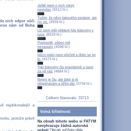
Ještě jsem o nich nikdy
neslyšel.
(5512 hl.)
Tuším, že něco takového existuje, ale
 do nich odpor vůči
nic víc.
(4559 hl.)
ypros nám od Boha
Už jsem měl některé tyto tiskoviny v
ruce.
(6529 hl.)
Popravdě, vůbec mě
nezaujaly.
(4098 hl.)
Něco málo jsem přečetl a líbilo se mi
to.
(4373 hl.)
Tyto tiskoviny čtu pravidelně a jsem
za ně rád.
(4884 hl.)
Nejen je čtu, ale také si je
objednávám a šířím dál.
(3758 hl.)
Celkem hlasovalo: 33713
ě nejdokonalejší a
Volná šiřitelnost:
rosbu, protože právě
Na obsah tohoto webu si FATYM
nevyhrazuje žádná autorská
práva!
Obsah můžete dále