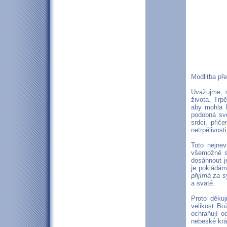
Modlitba př
Uvažujme, 
života. Trp
aby mohla b
podobná sv
srdci, přič
netrpělivost
Toto nejnev
všemožně s
dosáhnout j
je pokládám
přijímá za 
a svaté.
Proto děkuj
velikost Bo
ochraňují o
nebeské krá