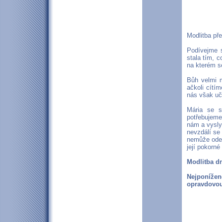
Modlitba př
Podívejme s
stala tím, 
na kterém se
Bůh velmi m
ačkoli cítí
nás však učí
Mária se s
potřebujeme
nám a vysly
nevzdálí se 
nemůže odep
její pokorn
Modlitba d
Nejponíže
opravdovou