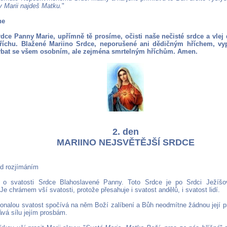
v Marii najdeš Matku.
"
ne
rdce Panny Marie, upřímně tě prosíme, očisti naše nečisté srdce a vlej
íchu. Blažené Mariino Srdce, neporušené ani dědičným hříchem, v
ýbat se všem osobním, ale zejména smrtelným hříchům. Amen.
2. den
MARIINO NEJSVĚTĚJŠÍ SRDCE
ed rozjímáním
 o svatosti Srdce Blahoslavené Panny. Toto Srdce je po Srdci Ježíšov
 Je chrámem vší svatosti, protože přesahuje i svatost andělů, i svatost lidí.
konalou svatost spočívá na něm Boží zalíbení a Bůh neodmítne žádnou její p
ává sílu jejím prosbám.