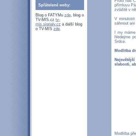
Proto nás Cí
Spřátelené weby:
přímluvu Pá
zvláště v ně
Blog o FATYMu
zde
, blog o
V minulosti
TV-MIS.cz
tv-
sáhnout ani
mis.signaly.cz
a další blog
o TV-MIS
zde
.
I my máme s
hledejme p
Srdce.
Modlitba d
Nejsvětější
slabosti, 
Modlitba př