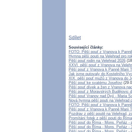
Sdílet
Související články:
FOTO: Pěší pouť z Vranova k Panně
Hymna pěší pouti na Velehrad pro ro
Pěší pouť rodin na Velehrad 2026
(18
XXVI. pěší pouť z Vranova na Velehr
Pěší pouť z Vranova k Panně Marii 
Jak jsme putovaly do Kostelního Vyd
XIX. pěší pouť mužů z Vranova do Je
Pěší pouť ke svatému Josefovi
(29.0
Pěší pouť dívek a žen z Vranova nad
Pěší pouť z Moravských Budějovic d
Pěší pouť Vranov nad Dyjí - Maria S
Nová hymna pěší pouti na Velehrad p
FOTO: Pěší pouť z Vranova k Panně M
Pěší pouť z Vranova k Panně Marii T
Pozdrav z pěší poutě na Velehrad, 
Promítání fotek z pěší pouti do Řím
Pěší pouť do Říma - Mons. Peňáz - pou
Pěší pouť do Říma - Mons. Peňáz - 3.
Pěší pouť do Říma - Mons. Peňáz - j