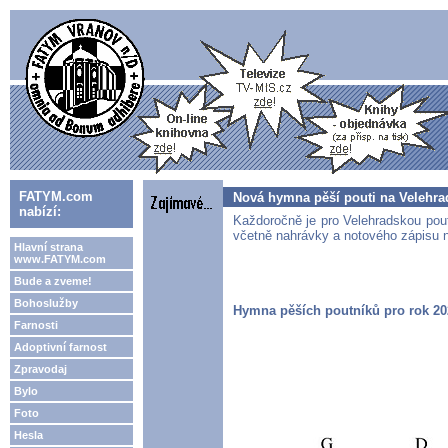
FATYM.com
Nová hymna pěší pouti na Velehra
nabízí:
Každoročně je pro Velehradskou pou
včetně nahrávky a notového zápisu n
Hlavní strana
www.FATYM.com
Bude a zveme!
Bohoslužby
Hymna pěších poutníků pro rok 20
Farnosti
Adoptivní farnost
Zpravodaj
Bylo
Foto
Hesla