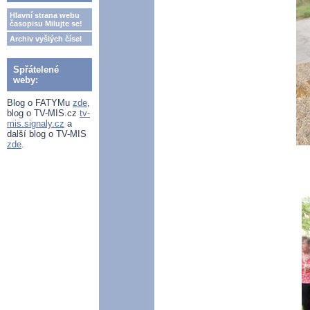
Hlavní strana webu
časopisu Milujte se!
Archiv vyšlých čísel
Spřátelené
weby:
Blog o FATYMu
zde
,
blog o TV-MIS.cz
tv-
mis.signaly.cz
a
další blog o TV-MIS
zde
.