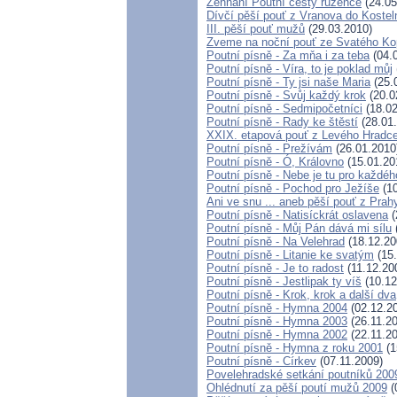
Žehnání Poutní cesty růžence
(24.05
Dívčí pěší pouť z Vranova do Kostel
III. pěší pouť mužů
(29.03.2010)
Zveme na noční pouť ze Svatého Ko
Poutní písně - Za mňa i za teba
(04.
Poutní písně - Víra, to je poklad můj
Poutní písně - Ty jsi naše Maria
(25.
Poutní písně - Svůj každý krok
(20.0
Poutní písně - Sedmipočetníci
(18.02
Poutní písně - Rady ke štěstí
(28.01
XXIX. etapová pouť z Levého Hradce
Poutní písně - Prežívám
(26.01.2010
Poutní písně - Ó, Královno
(15.01.20
Poutní písně - Nebe je tu pro každéh
Poutní písně - Pochod pro Ježíše
(10
Ani ve snu ... aneb pěší pouť z Pra
Poutní písně - Natisíckrát oslavena
(
Poutní písně - Můj Pán dává mi sílu
Poutní písně - Na Velehrad
(18.12.20
Poutní písně - Litanie ke svatým
(15.
Poutní písně - Je to radost
(11.12.20
Poutní písně - Jestlipak ty víš
(10.12
Poutní písně - Krok, krok a další dva
Poutní písně - Hymna 2004
(02.12.2
Poutní písně - Hymna 2003
(26.11.2
Poutní písně - Hymna 2002
(22.11.2
Poutní písně - Hymna z roku 2001
(1
Poutní písně - Církev
(07.11.2009)
Povelehradské setkání poutníků 200
Ohlédnutí za pěší poutí mužů 2009
(