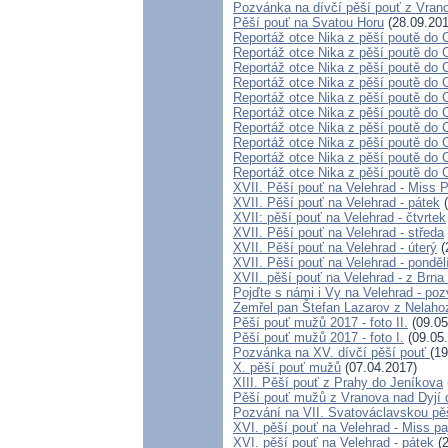
Pozvánka na dívčí pěší pouť z Vrano
Pěší pouť na Svatou Horu
(28.09.201
Reportáž otce Nika z pěší poutě do 
Reportáž otce Nika z pěší poutě do 
Reportáž otce Nika z pěší poutě do 
Reportáž otce Nika z pěší poutě do 
Reportáž otce Nika z pěší poutě do 
Reportáž otce Nika z pěší poutě do 
Reportáž otce Nika z pěší poutě do 
Reportáž otce Nika z pěší poutě do 
Reportáž otce Nika z pěší poutě do 
Reportáž otce Nika z pěší poutě do 
XVII. Pěší pouť na Velehrad - Miss 
XVII. Pěší pouť na Velehrad - pátek
(
XVII: pěší pouť na Velehrad - čtvrtek
XVII. Pěší pouť na Velehrad - středa
XVII. Pěší pouť na Velehrad - úterý
(
XVII. Pěší pouť na Velehrad - ponděl
XVII. pěší pouť na Velehrad - z Brna
Pojďte s námi i Vy na Velehrad - p
Zemřel pan Štefan Lazarov z Nelah
Pěší pouť mužů 2017 - foto II.
(09.05
Pěší pouť mužů 2017 - foto I.
(09.05
Pozvánka na XV. dívčí pěší pouť
(19
X. pěší pouť mužů
(07.04.2017)
XIII. Pěší pouť z Prahy do Jeníkova
Pěší pouť mužů z Vranova nad Dyjí d
Pozvání na VII. Svatováclavskou pěš
XVI. pěší pouť na Velehrad - Miss pa
XVI. pěší pouť na Velehrad - pátek
(2