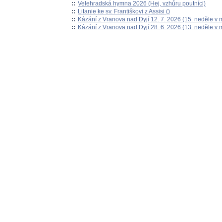
::
Velehradská hymna 2026 (Hej, vzhůru poutníci)
::
Litanie ke sv. Františkovi z Assisi ()
::
Kázání z Vranova nad Dyjí 12. 7. 2026 (15. neděle v 
::
Kázání z Vranova nad Dyjí 28. 6. 2026 (13. neděle v 