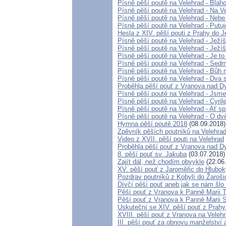
Písně pěší poutě na Velehrad - Blah
Písně pěší poutě na Velehrad - Na V
Písně pěší poutě na Velehrad - Nebe
Písně pěší poutě na Velehrad - Putu
Hesla z XIV. pěší pouti z Prahy do 
Písně pěší poutě na Velehrad - Ježíš
Písně pěší poutě na Velehrad - Ježíš
Písně pěší poutě na Velehrad - Je to
Písně pěší poutě na Velehrad - Sedm
Písně pěší poutě na Velehrad - Bůh
Písně pěší poutě na Velehrad - Dva sv
Proběhla pěší pouť z Vranova nad D
Písně pěší poutě na Velehrad - Jsme
Písně pěší poutě na Velehrad - Cyri
Písně pěší poutě na Velehrad - Ať s
Písně pěší poutě na Velehrad - O dv
Hymna pěší poutě 2018
(08.09.2018)
Zpěvník pěších poutníků na Velehrad 
Video z XVII. pěší pouti na Velehrad
Proběhla pěší pouť z Vranova nad D
8. pěší pouť sv. Jakuba
(03.07.2018)
Zajít dál, než chodím obvykle
(22.06
XV. pěší pouť z Jaroměřic do Hlub
Pozdrav poutníků z Kobylí do Žaroši
Dívčí pěší pouť aneb jak se nám šlo
Pěší pouť z Vranova k Panně Marii 
Pěší pouť z Vranova k Panně Marii 
Uskuteční se XIV. pěší pouť z Prahy
XVIII. pěší pouť z Vranova na Veleh
III. pěší pouť za obnovu manželství 