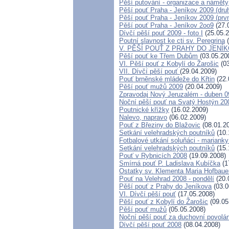
Pěší putování - organizace a náměty
Pěší pouť Praha - Jeníkov 2009 (dru
Pěší pouť Praha - Jeníkov 2009 (prvn
Pěší pouť Praha - Jeníkov 2oo9
(27.
Dívčí pěší pouť 2009 - foto I
(25.05.2
Poutní slavnost ke cti sv. Peregrina
(
V. PĚŠÍ POUŤ Z PRAHY DO JENÍ
Pěší pouť ke Třem Dubům
(03.05.20
VI. Pěší pouť z Kobylí do Žarošic
(03
VII. Dívčí pěší pouť
(29.04.2009)
Pouť brněnské mládeže do Křtin
(22.
Pěší pouť mužů 2009
(20.04.2009)
Zpravodaj Nový Jeruzalém - duben 0
Noční pěší pouť na Svatý Hostýn 20
Poutnické křížky
(16.02.2009)
Nalevo, napravo
(06.02.2009)
Pouť z Březiny do Blažovic
(08.01.2
Setkání velehradských poutníků
(10.
Fotbalové utkání soluňáci - marianky
Setkání velehradských poutníků
(15.
Pouť v Rybnicích 2008
(19.09.2008)
Smírná pouť P. Ladislava Kubíčka
(1
Ostatky sv. Klementa Maria Hofbaue
Pouť na Velehrad 2008 - pondělí
(20.
Pěší pouť z Prahy do Jeníkova
(03.0
VI. Dívčí pěší pouť
(17.05.2008)
Pěší pouť z Kobylí do Žarošic
(09.05
Pěší pouť mužů
(05.05.2008)
Noční pěší pouť za duchovní povolán
Dívčí pěší pouť 2008
(08.04.2008)