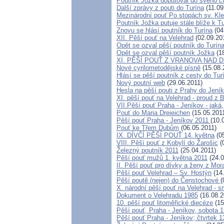
Poutník Jožka doputoval do svého cí
Další zprávy z pouti do Turína
(11.09
Mezinárodní pouť Po stopách sv. Kl
Poutník Jožka putuje stále blíže k T
Znovu se hlásí poutník do Turína
(04
XII. Pěší pouť na Velehrad
(02.09.20
Opět se ozval pěší poutník do Turín
Opět se ozval pěší poutník Jožka
(18
XI. PĚŠÍ POUŤ Z VRANOVA NAD 
Nové cyrilometodějské písně
(15.08.
Hlásí se pěší poutník z cesty do Tur
Nový poutní web
(29.06.2011)
Hesla na pěší pouti z Prahy do Jení
XI. pěší pouť na Velehrad - proud z 
VII.Pěší pouť Praha - Jeníkov - jaká,
Pouť do Maria Dreieichen
(15.05.201
Pěší pouť Praha - Jeníkov 2011
(10.
Pouť ke Třem Dubům
(06.05.2011)
IX. DÍVČÍ PĚŠÍ POUŤ 14. května
(05
VIII. Pěší pouť z Kobylí do Žarošic
(
Železný poutník 2011
(25.04.2011)
Pěší pouť mužů 1. května 2011
(24.0
II. Pěší pouť pro dívky a ženy z Mo
Pěší pouť Velehrad – Sv. Hostýn
(14
Pěší poutě (nejen) do Čenstochové
(
X. národní pěší pouť na Velehrad - s
Dokument o Velehradu 1985
(16.08.2
10. pěší pouť litoměřické diecéze
(15
Pěší pouť, Praha - Jeníkov, sobota 
Pěší pouť Praha - Jeníkov; čtvrtek 1