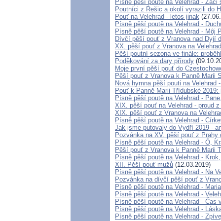
Písně pěší poutě na Velehrad - Žáci
Poutníci z Rešic a okolí vyrazili d
Pouť na Velehrad - letos jinak
(27.06
Písně pěší poutě na Velehrad - Duch
Písně pěší poutě na Velehrad - Môj 
Dívčí pěší pouť z Vranova nad Dyjí 
XX. pěší pouť z Vranova na Velehrad
Pěší poutní sezona ve finále: probě
Poděkování za dary přírody
(09.10.2
Moje první pěší pouť do Czestochow
Pěší pouť z Vranova k Panně Marii 
Nová hymna pěší pouti na Velehrad 
Pouť k Panně Marii Třídubské 2019: je
Písně pěší poutě na Velehrad - Pan
XIX. pěší pouť na Velehrad - proud z
XIX. pěší pouť z Vranova na Velehrad
Písně pěší poutě na Velehrad - Círk
Jak jsme putovaly do Vydří 2019 - an
Pozvánka na XV. pěší pouť z Prahy 
Písně pěší poutě na Velehrad - Ó, K
Pěší pouť z Vranova k Panně Marii 
Písně pěší poutě na Velehrad - Krok,
XII. Pěší pouť mužů
(12.03.2019)
Písně pěší poutě na Velehrad - Na 
Pozvánka na dívčí pěší pouť z Vrano
Písně pěší poutě na Velehrad - Maria
Písně pěší poutě na Velehrad - Velehr
Písně pěší poutě na Velehrad - Čas 
Písně pěší poutě na Velehrad - Lásk
Písně pěší poutě na Velehrad - Zpí