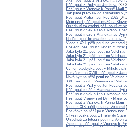
XXII. pěší pouť z Vranova na Velehra
Pěší pouť z Prahy do Jeníkova
(30.0
Pěší pouť z Vranova k Panně Marii 
Jak jsme putovaly do Kostelního Vyd
Pěší pouť Praha - Jeníkov 2022
(04.
Moje první pěší pouť mužů na Slove
Ohlédnutí za osobní pěší poutí ke sv
Pěší pouť dívek a žen z Vranova nad
Pěší pouť mužů z Vranova nad Dyjí 
Nedělní pouť ke svatému Josefovi
(1
Video z XXI. pěší pouti na Velehrad
(
Poslední pěší pouť v letošním roce: 
Jaká byla 21. pěší pouť na Velehrad 
Jaká byla 21. pěší pouť na Velehrad 
Jaká byla 21. pěší pouť na Velehrad 
Jaká byla 21. pěší pouť na Velehrad 
Cyrilometodějská pouť v Mikulčicích
Pozvánka na XVIII. pěší pouť z Jar
Nová hymna pěší pouti na Velehrad p
XXI. pěší pouť z Vranova na Velehrad
Pěší pouť z Prahy do Jeníkova už po
Pěší pouť mužů z Vranova nad Dyjí 
Pěší pouť dívek a žen z Vranova nad
Pěší pouť Vranov nad Dyjí - Maria 
Pěší pouť z Vranova k Panně Marii 
Video z XIX. pěší pouti na Velehrad
(
Pozvánka na pěší pouť Vranov nad D
Silvestrovská pouť z Prahy do Staré
Ohlédnutí za letošní pouti na Velehra
Zveme na pěší pouť z Vranova k Pan