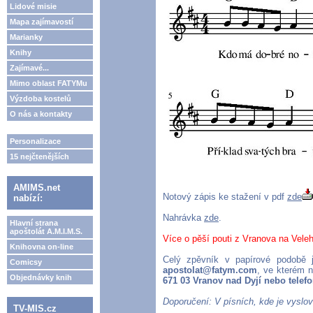
Lidové misie
Mapa zajímavostí
Marianky
Knihy
Zajímavé...
Mimo oblast FATYMu
Výzdoba kostelů
O nás a kontakty
Personalizace
15 nejčtenějších
AMIMS.net
Notový zápis ke stažení v pdf
zde
nabízí:
Nahrávka
zde
.
Hlavní strana
apoštolát A.M.I.M.S.
Více o pěší pouti z Vranova na Vele
Knihovna on-line
Celý zpěvník v papírové podobě 
Comicsy
apostolat@fatym.com
, ve kterém 
Objednávky knih
671 03 Vranov nad Dyjí nebo telefo
Doporučení: V písních, kde je vyslov
TV-MIS.cz