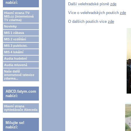
nabízí:
Další velehradské písně
zde
Více o velehradských poutích
zde
Hlavní strana TV-
MIS.cz (internetová
TV zdarma)
O dalších poutích více
zde
Novinky
MIS 1 zábava
MIS 2 vzdělání
MIS 3 publicist.
MIS 4 lokální
Audia hudební
Audia mluvená
Naše další
internetové televize
zdarma...
ABCD.fatym.com
nabízí:
Hlavní strana
vyhledávače Abeceda
Milujte se!
nabízí: