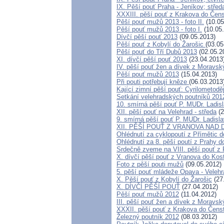
IX. Pěší pouť Praha - Jeníkov; střed
XXXIII. pěší pouť z Krakova do Če
Pěší pouť mužů 2013 - foto II.
(10.05
Pěší pouť mužů 2013 - foto I.
(10.05
Dívčí pěší pouť 2013
(09.05.2013)
Pěší pouť z Kobylí do Žarošic
(03.05
Pěší pouť do Tří Dubů 2013
(02.05.2
XI. dívčí pěší pouť 2013
(23.04.2013
IV. pěší pouť žen a dívek z Moravsk
Pěší pouť mužů 2013
(15.04.2013)
Při pouti potřebují kněze
(06.03.2013
Kající zimní pěší pouť: Cyrilometodě
Setkání velehradských poutníků 201
10. smírná pěší pouť P. MUDr. Ladis
XII. pěší pouť na Velehrad - středa
(2
9. smírná pěší pouť P. MUDr. Ladisl
XII. PĚŠÍ POUŤ Z VRANOVA NAD 
Ohlédnutí za cyklopoutí z Přímětic 
Ohlédnutí za 8. pěší poutí z Prahy 
Srdečně zveme na VIII. pěší pouť z 
X. dívčí pěší pouť z Vranova do Kost
Foto z pěší pouti mužů
(09.05.2012)
5. pěší pouť mládeže Opava - Velehr
X. Pěší pouť z Kobylí do Žarošic
(27
X. DÍVČÍ PĚŠÍ POUŤ
(27.04.2012)
Pěší pouť mužů 2012
(11.04.2012)
III. pěší pouť žen a dívek z Moravs
XXXII. pěší pouť z Krakova do Čens
Železný poutník 2012
(08.03.2012)