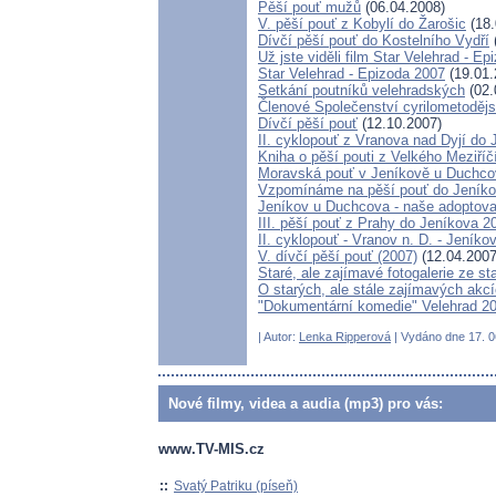
Pěší pouť mužů
(06.04.2008)
V. pěší pouť z Kobylí do Žarošic
(18.
Dívčí pěší pouť do Kostelního Vydří
Už jste viděli film Star Velehrad - E
Star Velehrad - Epizoda 2007
(19.01.
Setkání poutníků velehradských
(02.
Členové Společenství cyrilometoděj
Dívčí pěší pouť
(12.10.2007)
II. cyklopouť z Vranova nad Dyjí do 
Kniha o pěší pouti z Velkého Meziří
Moravská pouť v Jeníkově u Duchco
Vzpomínáme na pěší pouť do Jeníko
Jeníkov u Duchcova - naše adoptova
III. pěší pouť z Prahy do Jeníkova 2
II. cyklopouť - Vranov n. D. - Jeníko
V. dívčí pěší pouť (2007)
(12.04.2007
Staré, ale zajímavé fotogalerie ze s
O starých, ale stále zajímavých akc
"Dokumentární komedie" Velehrad 2
| Autor:
Lenka Ripperová
| Vydáno dne 17. 06
Nové filmy, videa a audia (mp3) pro vás:
www.TV-MIS.cz
::
Svatý Patriku (píseň)