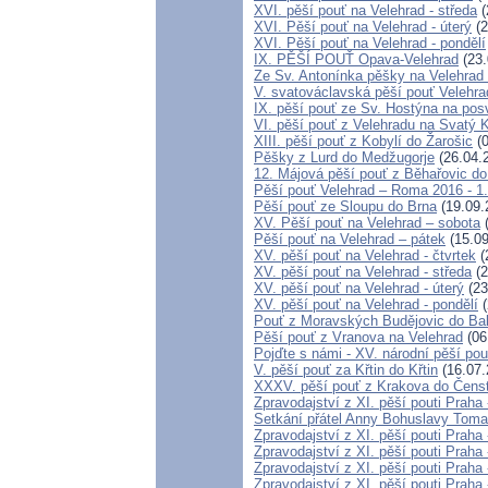
XVI. pěší pouť na Velehrad - středa
(
XVI. Pěší pouť na Velehrad - úterý
(2
XVI. Pěší pouť na Velehrad - pondělí
IX. PĚŠÍ POUŤ Opava-Velehrad
(23.
Ze Sv. Antonínka pěšky na Velehrad
V. svatováclavská pěší pouť Velehra
IX. pěší pouť ze Sv. Hostýna na pos
VI. pěší pouť z Velehradu na Svatý
XIII. pěší pouť z Kobylí do Žarošic
(0
Pěšky z Lurd do Medžugorje
(26.04.
12. Májová pěší pouť z Běhařovic 
Pěší pouť Velehrad – Roma 2016 - 1.
Pěší pouť ze Sloupu do Brna
(19.09.
XV. Pěší pouť na Velehrad – sobota
(
Pěší pouť na Velehrad – pátek
(15.09
XV. pěší pouť na Velehrad - čtvrtek
(
XV. pěší pouť na Velehrad - středa
(2
XV. pěší pouť na Velehrad - úterý
(23
XV. pěší pouť na Velehrad - pondělí
(
Pouť z Moravských Budějovic do Bab
Pěší pouť z Vranova na Velehrad
(06
Pojďte s námi - XV. národní pěší po
V. pěší pouť za Křtin do Křtin
(16.07.
XXXV. pěší pouť z Krakova do Čens
Zpravodajství z XI. pěší pouti Praha
Setkání přátel Anny Bohuslavy Toman
Zpravodajství z XI. pěší pouti Praha
Zpravodajství z XI. pěší pouti Praha
Zpravodajství z XI. pěší pouti Praha
Zpravodajství z XI. pěší pouti Praha