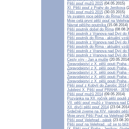
Pěší pouť mužů 2015
(04.05.2015)
XI. Pěší pouť z Prahy do Jeníkova
(2
Pěší pouť mužů 2015
(30.03.2015)
Ve svatém roce pěšky do Říma? Kdo
Moje celá první pěší pouť na Velehr
Návrat pěšího poutníka
(15.08.2014)
Pěší poutník došel do Říma
(08.08.2
Pěší poutník z Vranova nad Dyjí do 
Pěší poutník do Říma - aktuální vzdá
Pěší poutník z Vranova nad Dyjí do 
Pěší poutník do Říma - aktuální vzdá
Pěší poutník z Vranova nad Dyjí do 
Pěší poutník z Vranova nad Dyjí do 
Cesty víry - Jan a mušle
(20.05.2014
Zpravodajství z X. pěší pouti Praha 
Zpravodajství z X. pěší pouti Praha 
Zpravodajství z X. pěší pouti Praha 
Zpravodajství z X. pěší pouti Praha -
Zpravodajství z X. pěší pouti Praha 
Pěší pouť z Kobylí do Žarošic 2014
(
Jubilejní X. Pěší pouť PRAHA - JE
Pěší pouť mužů 2014
(09.05.2014)
Pozvánka na XII. ročník pěší poutě 
VII. pěší pouť mužů z Vranova nad D
XII. dívčí pěší pouť 2014
(23.04.2014
Srdečně zveme na XIV. národní pěší
Moje první Pěší Pouť na Velehrad
(26
Pěší pouť Velehrad - pátek
(23.08.20
Pěší pouť na Velehrad...už se to blíž
IX. Pěší pouť Praha - Jeníkov; čtvrt