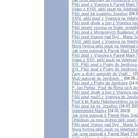
Pěší pouť z Vranova k Panně Marii 
Video z XXIII. pěší pouti na Velehrad
Pěší pouť ke svatému Josefovi
(04.0
XXIV. pěší pouť z Vranova na Velehr
Pěší pouť dívek a žen z Vranova nad
Pěší poutní sezona ve finále: probě
Pěší pouť z Moravských Budějovic d
Pěší pouť Vranov nad Dyjí - Maria 
XXIII. pěší pouť z Vranova na Velehr
Nová hymna pěší pouti na Velehrad p
Jak jsme putovali k Panně Marii Tří
Pěší pouť z Vranova k Panně Marii 
Video z XXII. pěší pouti na Velehrad
XIX. Pěší pouť z Prahy do Jeníkova 
XIX. Pěší pouť z Prahy do Jeníkova 
Ženy a dívky putovaly do Vydří...
(10
Muži putovali do Jevišovic...
(04.05.
Pěší pouť z Prahy do Jeníkova
(24.0
P. Jan Peňáz: Pouť do Říma od A do
Pěší pouť dívek a žen z Vranova nad
Pěší pouť mužů z Vranova do Jevišo
Pouť k bl. Karlu Habsburskému za pos
Pěší pouť ke sv. Josefovi
(19.03.202
Velehradské hlášky
(24.01.2023)
Jak jsme putovali k Panně Marii Sně
Ohlédnutí za mou druhou pěší poutí
Pěší pouť Vranov nad Dyjí - Maria 
Nová hymna pěší pouti na Velehrad p
Jak jsme putovali k Panně Marii Tří