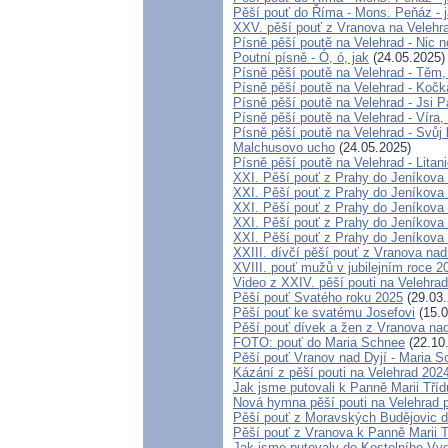
Pěší pouť do Říma - Mons. Peňáz - j
XXV. pěší pouť z Vranova na Velehra
Písně pěší poutě na Velehrad - Nic 
Poutní písně - Ó, ó, jak
(24.05.2025)
Písně pěší poutě na Velehrad - Těm,
Písně pěší poutě na Velehrad - Kočk
Písně pěší poutě na Velehrad - Jsi
Písně pěší poutě na Velehrad - Víra, 
Písně pěší poutě na Velehrad - Svůj
Malchusovo ucho
(24.05.2025)
Písně pěší poutě na Velehrad - Litan
XXI. Pěší pouť z Prahy do Jeníkova 
XXI. Pěší pouť z Prahy do Jeníkova 
XXI. Pěší pouť z Prahy do Jeníkova 
XXI. Pěší pouť z Prahy do Jeníkova –⁠⁠⁠⁠
XXI. Pěší pouť z Prahy do Jeníkova 
XXIII. dívčí pěší pouť z Vranova nad
XVIII. pouť mužů v jubilejním roce 2
Video z XXIV. pěší pouti na Velehrad
Pěší pouť Svatého roku 2025
(29.03.
Pěší pouť ke svatému Josefovi
(15.0
Pěší pouť dívek a žen z Vranova nad
FOTO: pouť do Maria Schnee
(22.10
Pěší pouť Vranov nad Dyjí - Maria 
Kázání z pěší pouti na Velehrad 202
Jak jsme putovali k Panně Marii Tří
Nová hymna pěší pouti na Velehrad p
Pěší pouť z Moravských Budějovic d
Pěší pouť z Vranova k Panně Marii 
Jak jsme putovaly do Kostelního Vydř