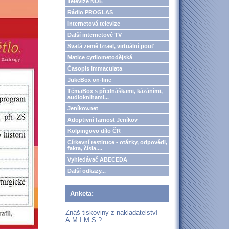
Televize NOE
Rádio PROGLAS
Internetová televize
Další internetové TV
Svatá země Izrael, virtuální pouť
Matice cyrilometodějská
Časopis Immaculata
JukeBox on-line
TémaBox s přednáškami, kázáními,
audioknihami...
Jeníkov.net
Adoptivní farnost Jeníkov
Kolpingovo dílo ČR
Církevní restituce - otázky, odpovědi,
fakta, čísla....
Vyhledávač ABECEDA
Další odkazy...
Anketa:
Znáš tiskoviny z nakladatelství
A.M.I.M.S.?