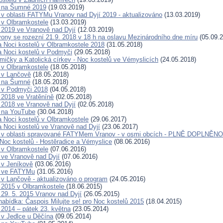
ů na Šumné 2019
(19.03.2019)
 v oblasti FATYMu Vranov nad Dyjí 2019 - aktualizováno
(13.03.2019)
 v Olbramkostele
(13.03.2019)
 2019 ve Vranově nad Dyjí
(12.03.2019)
ony se rozezní 21.9. 2018 v 18 h na oslavu Mezinárodního dne míru
(05.09.2
a Noci kostelů v Olbramkostele 2018
(31.05.2018)
a Noci kostelů v Podmyči
(29.05.2018)
ičky a Katolická církev - Noc kostelů ve Vémyslicích
(24.05.2018)
 v Olbramkostele
(18.05.2018)
 v Lančově
(18.05.2018)
ů na Šumné
(18.05.2018)
 v Podmyči 2018
(04.05.2018)
 2018 ve Vratěníně
(02.05.2018)
 2018 ve Vranově nad Dyjí
(02.05.2018)
 na YouTube
(30.04.2018)
a Noci kostelů v Olbramkostele
(29.06.2017)
a Noci kostelů ve Vranově nad Dyjí
(23.06.2017)
ů v oblasti spravované FATYMem Vranov - v osmi obcích - PLNĚ DOPLNĚNO
Noc kostelů - Hostěradice a Vémyslice
(08.06.2016)
 v Olbramkostele
(07.06.2016)
 ve Vranově nad Dyjí
(07.06.2016)
 v Jeníkově
(03.06.2016)
ů ve FATYMu
(31.05.2016)
 v Lančově - aktualizováno o program
(24.05.2016)
 2015 v Olbramkostele
(18.06.2015)
 29. 5. 2015 Vranov nad Dyjí
(26.05.2015)
abídka: Časpois Milujte se! pro Noc kostelů 2015
(18.04.2015)
 2014 – pátek 23. května
(23.05.2014)
 v Jedlce u Děčína
(09.05.2014)