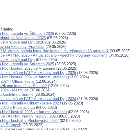
 články:
a Noci kostelů ve Štítarech 2026
(07.06.2026)
etkání po Noci kostelů 2026
(05.06.2026)
 ve Vranově nad Dyjí 2026
(02.06.2026)
ovnou v roce sv. Františka
(29.05.2026)
TYM Vranov pořádá letos Noc kostelů na rekordních 16 místech?
(09.05.2026
 ve FATYMu 2026 - Aktualizováno - všechny programy doplněny
(04.05.2026)
 ve Vranově nad Dyjí
(01.06.2025)
a Noci kostelů ve Štítarech 2025
(28.05.2025)
a Nocí kostelů 2025 ve Vratěníně
(23.05.2025)
ci kostelů ve FATYMu Vranov nad Dyjí 2025
(13.05.2025)
 Nocí kostelů 2024 ve farnosti Vratěnín
(13.06.2024)
 2024 - Olbramkostel
(12.06.2024)
ožili noc kostelů na Šumné?
(12.06.2024)
 2024 - Mešovice
(07.06.2024)
i kostelů na Šumné
(28.05.2024)
ci kostelů ve FATYMu Vranov nad Dyjí 2024
(21.05.2024)
a Noci kostelů v Olbramkostele 2023
(19.06.2023)
 2023 v Plenkovicích
(04.06.2023)
 Nocí kostelů 2023 ve farnosti Vratěnín
(02.06.2023)
 ve FATYMu Vranov nad Dyjí 2023
(06.05.2023)
a Nocí kostelů v Plenkovicích 2022
(02.07.2022)
 ve Štítarech
(23.06.2022)
oc kostelů ve Vratěníně a v Uherčicích
(15.06.2022)