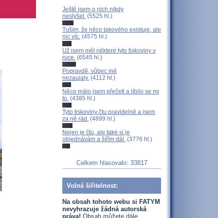
Ještě jsem o nich nikdy
neslyšel.
(5525 hl.)
Tuším, že něco takového existuje, ale
nic víc.
(4575 hl.)
Už jsem měl některé tyto tiskoviny v
ruce.
(6545 hl.)
Popravdě, vůbec mě
nezaujaly.
(4112 hl.)
Něco málo jsem přečetl a líbilo se mi
to.
(4385 hl.)
Tyto tiskoviny čtu pravidelně a jsem
za ně rád.
(4899 hl.)
Nejen je čtu, ale také si je
objednávám a šířím dál.
(3776 hl.)
Celkem hlasovalo: 33817
Volná šiřitelnost:
Na obsah tohoto webu si FATYM
nevyhrazuje žádná autorská
práva!
Obsah můžete dále