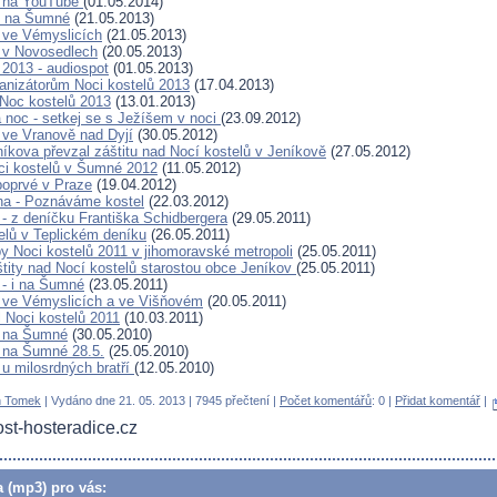
ů na YouTube
(01.05.2014)
ů na Šumné
(21.05.2013)
 ve Vémyslicích
(21.05.2013)
 v Novosedlech
(20.05.2013)
 2013 - audiospot
(01.05.2013)
anizátorům Noci kostelů 2013
(17.04.2013)
Noc kostelů 2013
(13.01.2013)
noc - setkej se s Ježíšem v noci
(23.09.2012)
 ve Vranově nad Dyjí
(30.05.2012)
níkova převzal záštitu nad Nocí kostelů v Jeníkově
(27.05.2012)
i kostelů v Šumné 2012
(11.05.2012)
oprvé v Praze
(19.04.2012)
ha - Poznáváme kostel
(22.03.2012)
 - z deníčku Františka Schidbergera
(29.05.2011)
elů v Teplickém deníku
(26.05.2011)
py Noci kostelů 2011 v jihomoravské metropoli
(25.05.2011)
štity nad Nocí kostelů starostou obce Jeníkov
(25.05.2011)
 - i na Šumné
(23.05.2011)
 ve Vémyslicích a ve Višňovém
(20.05.2011)
l Noci kostelů 2011
(10.03.2011)
ů na Šumné
(30.05.2010)
 na Šumné 28.5.
(25.05.2010)
 u milosrdných bratří
(12.05.2010)
 Tomek
| Vydáno dne 21. 05. 2013 | 7945 přečtení |
Počet komentářů
: 0 |
Přidat komentář
|
st-hosteradice.cz
a (mp3) pro vás: