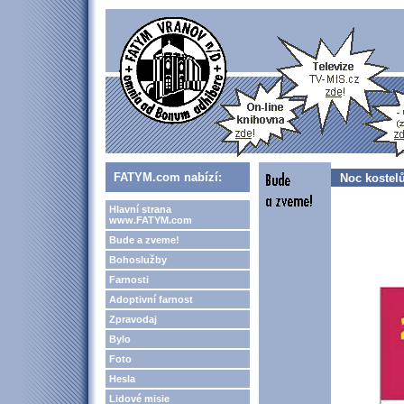
FATYM.com nabízí:
Noc kostelů
Hlavní strana
www.FATYM.com
Bude a zveme!
Bohoslužby
Farnosti
Adoptivní farnost
Zpravodaj
Bylo
Foto
Hesla
Lidové misie