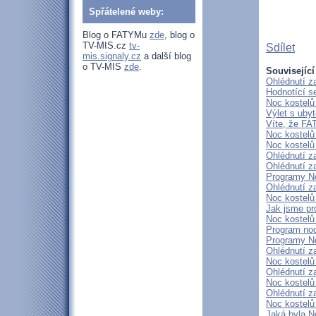
Spřátelené weby:
Blog o FATYMu
zde
, blog o
TV-MIS.cz
tv-
Sdílet
mis.signaly.cz
a další blog
o TV-MIS
zde
.
Související
Ohlédnutí z
Hodnotící s
Noc kostelů
Výlet s ubyt
Víte, že FA
Noc kostelů
Noc kostelů
Ohlédnutí z
Ohlédnutí z
Programy No
Ohlédnutí za
Noc kostelů
Jak jsme pr
Noc kostelů
Program noc
Programy No
Ohlédnutí z
Noc kostelů
Ohlédnutí za
Noc kostelů
Ohlédnutí z
Noc kostelů
Jaká byla N