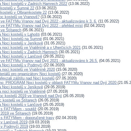
a Nocí kostelů v Zadních Hamrech 2022
(13.06.2022)
 kostelů v Šumné 22
(13.06.2022)
 kostelů v Olbramkostele 22
(13.06.2022)
oc kostelů ve Vranově?
(13.06.2022)
 ve FATYMu Vranov nad Dyjí 2022 - aktualizováno k 3. 6.
(11.05.2022)
 ve FATYMu Vranov nad Dyjí 2022 - přehled míst
(02.04.2022)
 ve Štítarech
(05.06.2021)
 Noci kostelů v Lahošti
(03.06.2021)
a Nocí kostelů na Šumné
(01.06.2021)
a Noci kostelů v Jeníkově
(31.05.2021)
a nocí kostelů ve Vratěníně a v Uherčicích 2021
(31.05.2021)
a Noci kostelů v Zadních Hamrech
(30.05.2021)
a Nocí kostelů v Lančově
(29.05.2021)
 ve FATYMu Vranov nad Dyjí 2021 - aktualizováno k 26.5.
(04.05.2021)
a Noci kostelů v Podmyči
(22.06.2020)
a nocí kostelů ve Vratěníně 2020
(15.06.2020)
riálů pro organizátory Noci kostelů
(27.05.2020)
řevzali záštitu nad Nocí kostelů
(27.05.2020)
áno: PROGRAM Noci kostelů v oblasti FATYMu Vranov nad Dyjí 2020
(21.05.
a Noci kostelů v Jeníkově
(29.05.2019)
a nocí kostelů ve Vratěníně
(27.05.2019)
oc kostelů 2019 ve Vranově nad Dyjí
(26.05.2019)
c kostelů ve Štítarech
(26.05.2019)
a Noci kostelů v Lančově
(25.05.2019)
ů s FATYMem - soutěž
(20.05.2019)
 2019 ve Štítarech
(19.05.2019)
 s FATYMem - doporučené trasy
(02.04.2019)
 v Lančově 2019
(19.03.2019)
 v Podmyči 2019
(19.03.2019)
ostelů v Zadních Hamrech
(19.03.2019)