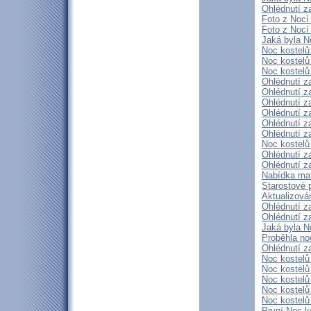
Ohlédnutí z
Foto z Nocí
Foto z Nocí
Jaká byla N
Noc kostelů
Noc kostelů
Noc kostelů
Ohlédnutí za
Ohlédnutí z
Ohlédnutí z
Ohlédnutí z
Ohlédnutí z
Ohlédnutí z
Noc kostelů
Ohlédnutí z
Ohlédnutí z
Nabídka mate
Starostové p
Aktualizov
Ohlédnutí z
Ohlédnutí z
Jaká byla N
Proběhla no
Ohlédnutí z
Noc kostel
Noc kostelů
Noc kostelů
Noc kostelů
Noc kostelů
První Noc k