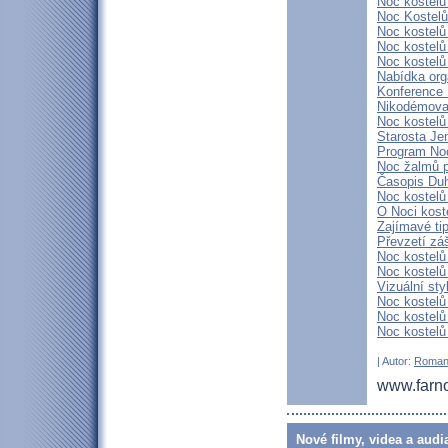
Noc kostel
Noc Kostel
Noc kostelů
Noc kostelů
Noc kostelů
Nabídka org
Konference 
Nikodémova 
Noc kostelů
Starosta Je
Program Noc
Noc žalmů p
Časopis Du
Noc kostelů
O Noci kost
Zajímavé ti
Převzetí zá
Noc kostelů
Noc kostelů
Vizuální sty
Noc kostel
Noc kostelů
Noc kostelů
| Autor:
Roman
www.farno
Nové filmy, videa a audi