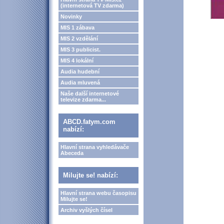
(internetová TV zdarma)
Novinky
MIS 1 zábava
MIS 2 vzdělání
MIS 3 publicist.
MIS 4 lokální
Audia hudební
Audia mluvená
Naše další internetové
televize zdarma...
ABCD.fatym.com
nabízí:
Hlavní strana vyhledávače
Abeceda
Milujte se! nabízí:
Hlavní strana webu časopisu
Milujte se!
Archiv vyšlých čísel