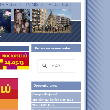
TV-MIS.com
TV-MIS.cz
MILUJTE.SE
Hledání na našem webu:
Doporučujeme:
Časopis Milujte se!
Společenství čistých srdcí (SČS)
Web KATOLIK.cz