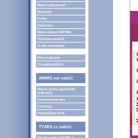
Mapa zajímavostí
Marianky
Knihy
Zajímavé...
Mimo oblast FATYMu
Výzdoba kostelů
O nás a kontakty
Personalizace
15 nejčtenějších
AMIMS.net nabízí:
Hlavní strana apoštolát
A.M.I.M.S.
Knihovna on-line
Comicsy
Objednávky knih
TV-MIS.cz nabízí:
Hlavní strana TV-MIS.cz