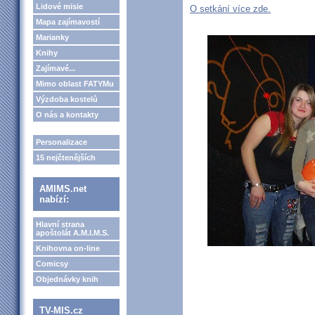
Lidové misie
O setkání více zde.
Mapa zajímavostí
Marianky
Knihy
Zajímavé...
Mimo oblast FATYMu
Výzdoba kostelů
O nás a kontakty
Personalizace
15 nejčtenějších
AMIMS.net
nabízí:
Hlavní strana
apoštolát A.M.I.M.S.
Knihovna on-line
Comicsy
Objednávky knih
TV-MIS.cz