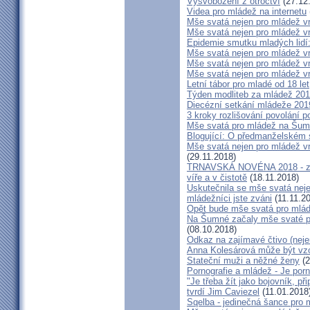
Vysvobození z otroctví
(27.12
Videa pro mládež na internetu
Mše svatá nejen pro mládež 
Mše svatá nejen pro mládež 
Epidemie smutku mladých lidí
Mše svatá nejen pro mládež 
Mše svatá nejen pro mládež 
Mše svatá nejen pro mládež 
Letní tábor pro mladé od 18 let
Týden modliteb za mládež 20
Diecézní setkání mládeže 201
3 kroky rozlišování povolání p
Mše svatá pro mládež na Šu
Blogující: O předmanželském s
Mše svatá nejen pro mládež v
(29.11.2018)
TRNAVSKÁ NOVÉNA 2018 - záz
víře a v čistotě
(18.11.2018)
Uskutečnila se mše svatá nej
mládežníci jste zváni
(11.11.2
Opět bude mše svatá pro mlá
Na Šumné začaly mše svaté pro
(08.10.2018)
Odkaz na zajímavé čtivo (neje
Anna Kolesárová může být vzo
Stateční muži a něžné ženy
(2
Pornografie a mládež - Je porn
"Je třeba žít jako bojovník, př
tvrdí Jim Caviezel
(11.01.2018
Sqelba - jedinečná šance pro 