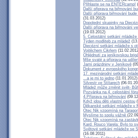
Přihlaste se na ENTERcamp!
(
Další připrava na biřmování b
Další příprava biřmování bude 
(31.03.2012)
Dopolední skupinky na Diecéz
Další příprava na biřmování ve
(19.03.2012)
5. Celostátní setkání mládež
Týden modliteb za mládež
(13
Diecézní setkání mládeže s 
Vojtěchem Cikrlem
(11.02.2012
Ohlédnutí za jeníkovskou brig
Mše svaté a příprava na udílen
Jarní prázdniny v Jeníkově
(05
Dokument z evropského kongr
17. mezinárodní setkání mláde
...a je mi to jedno
(11.01.2012)
Silvestr ve Štítarech
(06.01.20
Mládež může změnit svět- Bůh
Pozvánka na 4. celostátní fó
4.Příprava na biřmování
(09.12
Když jdou děti vlastní cestou
(
Děkanské setkání mládeže v
Otec Nik vzpomíná na Tarago
Myslíme to spolu vážně
(22.0
Otec Nik vzpomíná na zastávk
Kard. Rouco Varela: Bylo to s
Světové setkání mládeže se 
(16.08.2011)