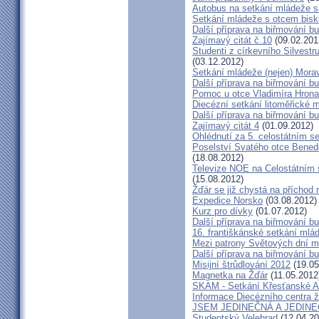
Autobus na setkání mládeže 
Setkání mládeže s otcem bis
Další příprava na biřmování b
Zajímavý citát č.10
(09.02.201
Studenti z církevního Silves
(03.12.2012)
Setkání mládeže (nejen) Mor
Další příprava na biřmování bu
Pomoc u otce Vladimíra Hrona
Diecézní setkání litoměřické m
Další příprava na biřmování bu
Zajímavý citát 4
(01.09.2012)
Ohlédnutí za 5. celostátním 
Poselství Svatého otce Bened
(18.08.2012)
Televize NOE na Celostátním 
(15.08.2012)
Žďár se již chystá na příchod 
Expedice Norsko
(03.08.2012)
Kurz pro dívky
(01.07.2012)
Další příprava na biřmování bu
16. františkánské setkání mlá
Mezi patrony Světových dní ml
Další příprava na biřmování bu
Misijní štrůdlování 2012
(19.05
Magnetka na Žďár
(11.05.2012
SKAM - Setkání Křesťanské A
Informace Diecézního centra 
JSEM JEDINEČNÁ A JEDIN
Studentský Velehrad
(12.04.20