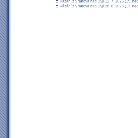
::
Kázání z Vranova nad Dyjí 12. 7. 2026 (15. ne
::
Kázání z Vranova nad Dyjí 28. 6. 2026 (13. ne