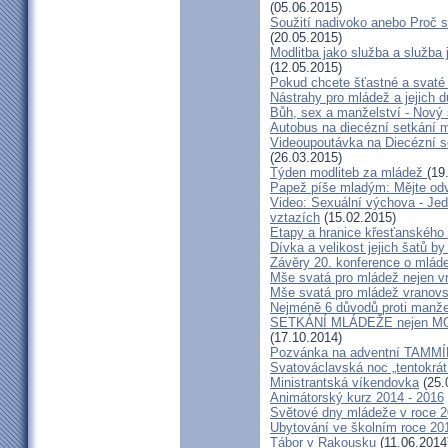
(05.06.2015)
Soužití nadivoko anebo Proč s
(20.05.2015)
Modlitba jako služba a služba
(12.05.2015)
Pokud chcete šťastné a svaté
Nástrahy pro mládež a jejich 
Bůh, sex a manželství - Nový s
Autobus na diecézní setkání 
Videoupoutávka na Diecézní 
(26.03.2015)
Týden modliteb za mládež
(19
Papež píše mladým: Mějte od
Video: Sexuální výchova - Jed
vztazích
(15.02.2015)
Etapy a hranice křesťanského
Dívka a velikost jejich šatů by
Závěry 20. konference o mláde
Mše svatá pro mládež nejen v
Mše svatá pro mládež vranov
Nejméně 6 důvodů proti manže
SETKÁNÍ MLÁDEŽE nejen
(17.10.2014)
Pozvánka na adventní TAMM
Svatováclavská noc „tentokrát
Ministrantská víkendovka
(25.
Animátorský kurz 2014 - 2016
Světové dny mládeže v roce 2
Ubytování ve školním roce 20
Tábor v Rakousku
(11.06.2014