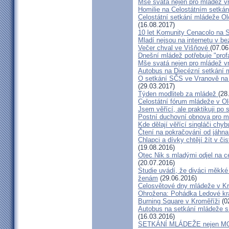
Mše svatá nejen pro mládež v
Homilie na Celostátním setká
Celostátní setkání mládeže 
(16.08.2017)
10 let Komunity Cenacolo na 
Mladí nejsou na internetu v be
Večer chval ve Višňové
(07.06
Dnešní mládež potřebuje "pro
Mše svatá nejen pro mládež v
Autobus na Diecézní setkání
O setkání SČS ve Vranově na
(29.03.2017)
Týden modliteb za mládež
(28
Celostátní fórum mládeže v O
Jsem věřící, ale praktikuji p
Postní duchovní obnova pro 
Kde dělají věřící singláči chyb
Čtení na pokračování od jáhna
Chlapci a dívky chtějí žít v č
(19.08.2016)
Otec Nik s mladými odjel na 
(20.07.2016)
Studie uvádí, že diváci měkké 
ženám
(29.06.2016)
Celosvětové dny mládeže v K
Ohrožena: Pohádka Ledové král
Burning Square v Kroměříži
(0
Autobus na setkání mládeže s
(16.03.2016)
SETKÁNÍ MLÁDEŽE nejen