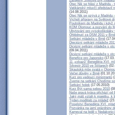
Zahájeny Světové dny mládeže
Otec Nik se hlásí z Madridu - 
Vatikánský mluvčí představil
(14.08.2011)
Otec Nik se ozývá z Madridu 
Vrcholí přípravy na Světové 
Poutníkem do Madridu i když 
KOM Olomouc a pozvání do M
Ubytování pro vysokoškoláky 
Ohlédnutí za DSM 2011 v Brn
Setkání mládeže v Brně
(17.04
Diecézní setkání mládeže 201
Dicézní setkání mládeže s ot
(09.04.2011)
Dicézní setkání mládeže s o
Benefice pro Japonsko
(17.03.
11 „vzkazů“ Benedikta XVI. ml
Silvestr 2010 ve Štítarech
(02.
Skautská mše svatá v Olomou
Večer důvěry v Brně
(01.10.20
Kurz pro vedoucí ministrantů
(
Zveme na setkání Chodíme spo
Setkání holek
(17.05.2010)
Kurz Být sama sebou 2010
(08
Naše pravá krása přichází od
Jaký máš vztah k majetku, k 
Týden modliteb za mládež
(23
Poselství Benedikta XVI. mláde
Pozvánka na jarní prázdniny 
Karneval na ledě v Nedakonic