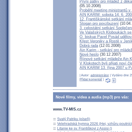
První pátky pro mládež z děk
(05.10.2008)
Proběhl meeting ministrantů v
AIN KARIM: sobota 14. 6. 200
12. Františkánské setkání ml
Slogan pro povzbuzení
(10.04.
3. celostátní setkání Společen
Ve Valašských Kloboukách se z
O. biskup Pavel Posád udělova
Křest Veroniky a Rostě v Jen
Dobrá rada
(12.01.2008)
Ain Karim - setkání pro mláde
Nové heslo
(30.12.2007)
Říjnové setkání mládeže Ain 
V Klokotech byli přijati noví 
AIN KARIM 13. října 2007 u P
| Autor:
administrátor
| Vydáno dne 25
Přidat komentář
|
Nové filmy, videa a audia (mp3) pro vás:
www.TV-MIS.cz
::
Svatý Patriku (píseň)
::
Velehradská hymna 2026 (Hej, vzhůru poutníci
::
Litanie ke sv. Františkovi z Assisi ()