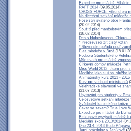
Expedice pro mládež: Albánie 
RAFT 2014
(09.05.2014)
CROSS FORCE -víkend pro min
Na diecézní setkání mládeže 
Poselství svatého otce Frant
(20.02.2014)
Soužití před manželstvím přisp
(18.02.2014)
Den s blahoslavenou Chiarou
* Předsevzetí žít čistý vztah
* Slovensko pořádá pouť zami
Ples mládeže v Brně
(18.01.2
Podpora Studentského Velehr
Mše svatá pro mládež vranov
Církevní domov mládeže Petr
Miss World 2013: Jsem proti z
Modlitba jako služba, služba j
Animátorský kurz 2013 - 2015
Kurz pro vedoucí ministrantů
(
Velehradské slavnosti ve znam
(31.07.2013)
Ubytování pro studenty v Praz
Celosvětové setkání mládeže v 
Svědectví katolického kněze: 
Čekat se sexem? True Love Wai
Expedice pro mládež do Bulha
Biskupové vyzývají mládež k 
Mediální škola 2013/2014
(04.
Dne 23.4. 2013 Bude Příprav
Jarní prázdniny v Jeníkově
(28