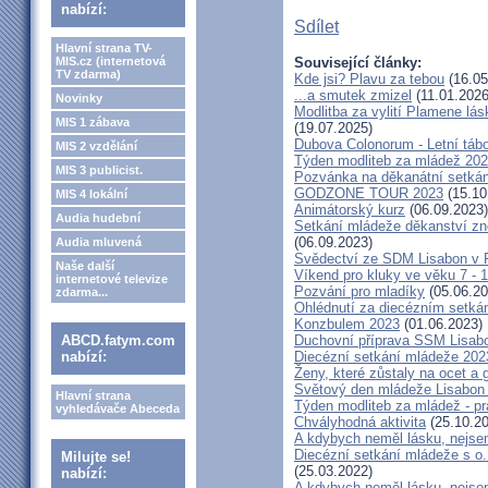
nabízí:
Sdílet
Hlavní strana TV-
MIS.cz (internetová
Související články:
TV zdarma)
Kde jsi? Plavu za tebou
(16.05
...a smutek zmizel
(11.01.2026
Novinky
Modlitba za vylití Plamene l
MIS 1 zábava
(19.07.2025)
Dubova Colonorum - Letní tábo
MIS 2 vzdělání
Týden modliteb za mládež 20
MIS 3 publicist.
Pozvánka na děkanátní setká
GODZONE TOUR 2023
(15.10
MIS 4 lokální
Animátorský kurz
(06.09.2023)
Audia hudební
Setkání mládeže děkanství z
(06.09.2023)
Audia mluvená
Svědectví ze SDM Lisabon v P
Naše další
Víkend pro kluky ve věku 7 - 1
internetové televize
Pozvání pro mladíky
(05.06.20
zdarma...
Ohlédnutí za diecézním setk
Konzbulem 2023
(01.06.2023)
ABCD.fatym.com
Duchovní příprava SSM Lisab
nabízí:
Diecézní setkání mládeže 202
Ženy, které zůstaly na ocet a gi
Světový den mládeže Lisabon 2
Hlavní strana
Týden modliteb za mládež - prá
vyhledávače Abeceda
Chvályhodná aktivita
(25.10.20
A kdybych neměl lásku, nejsem
Diecézní setkání mládeže s o
Milujte se!
(25.03.2022)
nabízí:
A kdybych neměl lásku, nejsem