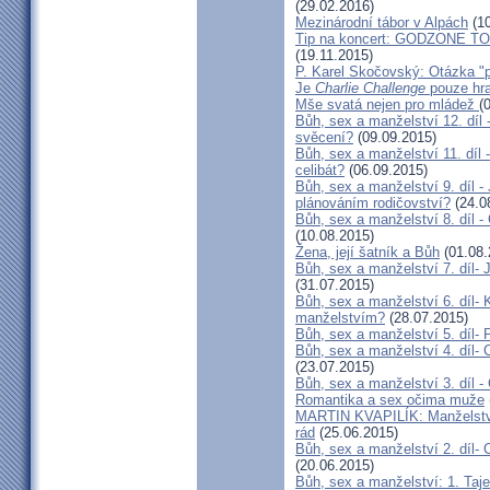
(29.02.2016)
Mezinárodní tábor v Alpách
(10
Tip na koncert: GODZONE TOU
(19.11.2015)
P. Karel Skočovský: Otázka "p
Je
Charlie Challenge
pouze hra
Mše svatá nejen pro mládež
(
Bůh, sex a manželství 12. díl
svěcení?
(09.09.2015)
Bůh, sex a manželství 11. díl 
celibát?
(06.09.2015)
Bůh, sex a manželství 9. díl -
plánováním rodičovství?
(24.0
Bůh, sex a manželství 8. díl 
(10.08.2015)
Žena, její šatník a Bůh
(01.08.
Bůh, sex a manželství 7. díl- 
(31.07.2015)
Bůh, sex a manželství 6. díl-
manželstvím?
(28.07.2015)
Bůh, sex a manželství 5. díl- 
Bůh, sex a manželství 4. díl-
(23.07.2015)
Bůh, sex a manželství 3. díl -
Romantika a sex očima muže
MARTIN KVAPILÍK: Manželství 
rád
(25.06.2015)
Bůh, sex a manželství 2. díl-
(20.06.2015)
Bůh, sex a manželství: 1. Taj