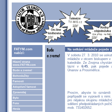
FATYM.com
Na setkání mládeže pojede 
nabízí:
V sobotu 27. 3. 2010 se uskut
mládeže v otcem biskupem v B
Hlavní strana
katedrále. Ze Znojma chystám
www.FATYM.com
lázní v
6:45
, pak pojede a
Únanov a Prosiměřice.
Bude a zveme!
Bohoslužby
Farnosti
Adoptivní farnost
Zpravodaj
Prosím, abyste to oznámili
popřípadě se vypravili s nimi
Bylo
pro nějakou skupinu mládežní
Foto
sdělení předpokládaných počtů 
mob. 731402652.
Hesla