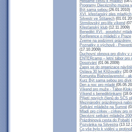
Hledáme cestu k mládeži
(08.
Programy Diecézního muzea v 
Být sama sebou
(26.01.2010)
XVI. křesťanský ples mladých
Silvestr ve Štítarech
(01.01.20
Strmilovský pro-life víkend
(07
Křesťanský klub
(12.11.2009)
Benedikt XVI., poselství mlád
Konference o mládeži v Praze
Zveme na podzimní prázdniny
Poznatky o výchově - Preven
(17.10.2009)
Duchovní obnova pro dívky v 
ENTERcamp – letní tábor pro 
Dospívání
(01.06.2009)
Zapoj se do organizace návšt
Oslava 30 let Křižovatky
(20.0
Komunita Blahoslavenství - ak
Kurz Být sama sebou pro dívky
Den a noc pro mladé
(05.05.20
Víkend pro muže - Tábor-Klok
Víkend s benediktinkami
(18.0
Přijetí nových členů do SČS p
Mezinárodní prázdninová nabí
Setkání mládeže na Šumné
(0
Mladí pro církev - církev pro 
Diecézní setkání mládeže 200
Prázdninová cesta do Pobaltí
(
Pozvánka na Silvestra
(13.12.
Co vše bylo k vidění u protinož