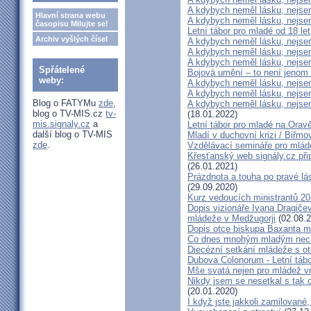
A kdybych neměl lásku, nejsem
Hlavní strana webu
A kdybych neměl lásku, nejsem
časopisu Milujte se!
Letní tábor pro mladé od 18 let
Archiv vyšlých čísel
A kdybych neměl lásku, nejsem
A kdybych neměl lásku, nejsem
A kdybych neměl lásku, nejsem
Spřátelené
Bojová umění – to není jenom 
weby:
A kdybych neměl lásku, nejsem
A kdybych neměl lásku, nejsem
Blog o FATYMu
zde
,
A kdybych neměl lásku, nejsem
blog o TV-MIS.cz
tv-
(18.01.2022)
mis.signaly.cz
a
Letní tábor pro mladé na Orav
další blog o TV-MIS
Mladí v duchovní krizi / Biřmov
zde
.
Vzdělávací semináře pro mlád
Křesťanský web signály.cz při
(26.01.2021)
Prázdnota a touha po pravé lás
(29.09.2020)
Kurz vedoucích ministrantů 2
Dopis vizionáře Ivana Dragičev
mládeže v Medžugorji
(02.08.2
Dopis otce biskupa Baxanta m
Co dnes mnohým mladým nech
Diecézní setkání mládeže s 
Dubova Colonorum - Letní tábo
Mše svatá nejen pro mládež 
Nikdy jsem se nesetkal s tak o
(20.01.2020)
I když jste jakkoli zamilované,