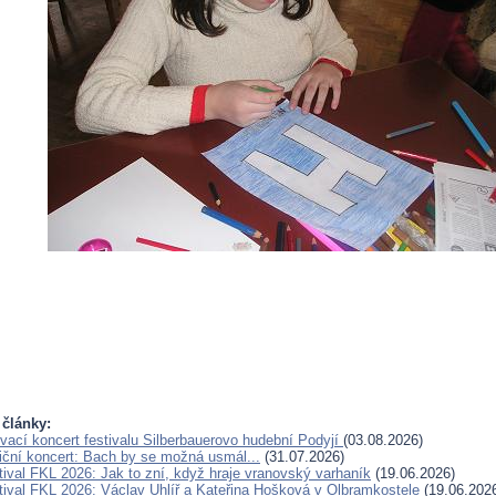
 články:
vací koncert festivalu Silberbauerovo hudební Podyjí
(03.08.2026)
iční koncert: Bach by se možná usmál...
(31.07.2026)
tival FKL 2026: Jak to zní, když hraje vranovský varhaník
(19.06.2026)
tival FKL 2026: Václav Uhlíř a Kateřina Hošková v Olbramkostele
(19.06.202