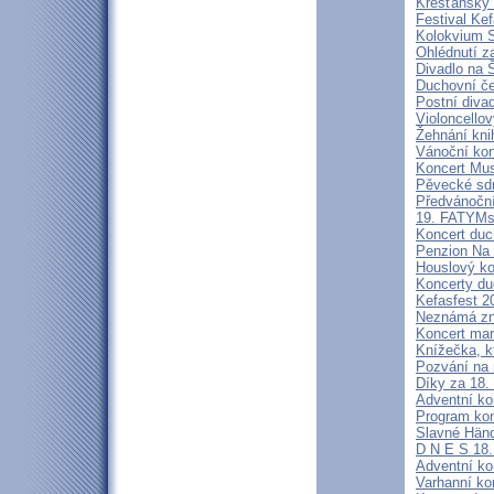
Křesťanský f
Festival Ke
Kolokvium
Ohlédnutí z
Divadlo na 
Duchovní če
Postní diva
Violoncello
Žehnání kni
Vánoční kon
Koncert Mus
Pěvecké sdr
Předvánoční
19. FATYMs
Koncert duc
Penzion Na
Houslový ko
Koncerty du
Kefasfest 2
Neznámá zn
Koncert mar
Knížečka, kt
Pozvání na
Díky za 18
Adventní ko
Program ko
Slavné Händ
D N E S 1
Adventní ko
Varhanní ko