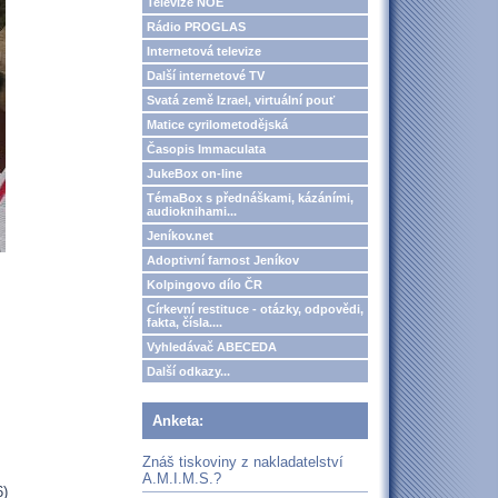
Televize NOE
Rádio PROGLAS
Internetová televize
Další internetové TV
Svatá země Izrael, virtuální pouť
Matice cyrilometodějská
Časopis Immaculata
JukeBox on-line
TémaBox s přednáškami, kázáními,
audioknihami...
Jeníkov.net
Adoptivní farnost Jeníkov
Kolpingovo dílo ČR
Církevní restituce - otázky, odpovědi,
fakta, čísla....
Vyhledávač ABECEDA
Další odkazy...
Anketa:
Znáš tiskoviny z nakladatelství
A.M.I.M.S.?
6)