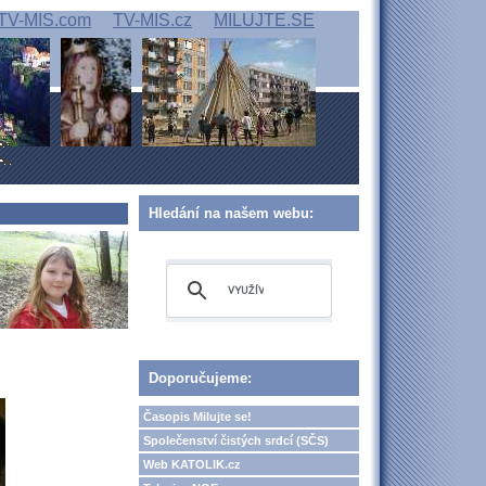
TV-MIS.com
TV-MIS.cz
MILUJTE.SE
Hledání na našem webu:
Doporučujeme:
Časopis Milujte se!
Společenství čistých srdcí (SČS)
Web KATOLIK.cz