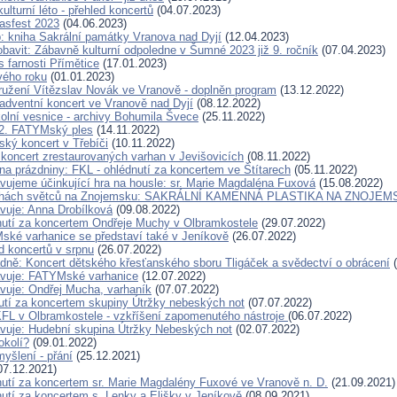
lturní léto - přehled koncertů
(04.07.2023)
fasfest 2023
(04.06.2023)
p: kniha Sakrální památky Vranova nad Dyjí
(12.04.2023)
obavit: Zábavně kulturní odpoledne v Šumné 2023 již 9. ročník
(07.04.2023)
es farnosti Přímětice
(17.01.2023)
vého roku
(01.01.2023)
užení Vítězslav Novák ve Vranově - doplněn program
(13.12.2022)
adventní koncert ve Vranově nad Dyjí
(08.12.2022)
olní vesnice - archivy Bohumila Švece
(25.11.2022)
2. FATYMský ples
(14.11.2022)
ský koncert v Třebíči
(10.11.2022)
 koncert zrestaurovaných varhan v Jevišovicích
(08.11.2022)
a prázdniny: FKL - ohlédnutí za koncertem ve Štítarech
(05.11.2022)
vujeme účinkující hra na housle: sr. Marie Magdaléna Fuxová
(15.08.2022)
ochách světců na Znojemsku: SAKRÁLNÍ KAMENNÁ PLASTIKA NA ZNOJE
vuje: Anna Drobílková
(09.08.2022)
utí za koncertem Ondřeje Muchy v Olbramkostele
(29.07.2022)
ké varhanice se představí také v Jeníkově
(26.07.2022)
d koncertů v srpnu
(26.07.2022)
ně: Koncert dětského křesťanského sboru Tligáček a svědectví o obrácení
(
avuje: FATYMské varhanice
(12.07.2022)
vuje: Ondřej Mucha, varhaník
(07.07.2022)
tí za koncertem skupiny Útržky nebeských not
(07.07.2022)
KFL v Olbramkostele - vzkříšení zapomenutého nástroje
(06.07.2022)
vuje: Hudební skupina Útržky Nebeských not
(02.07.2022)
okolí?
(09.01.2022)
yšlení - přání
(25.12.2021)
07.12.2021)
utí za koncertem sr. Marie Magdalény Fuxové ve Vranově n. D.
(21.09.2021)
utí za koncertem s. Lenky a Elišky v Jeníkově
(08.09.2021)