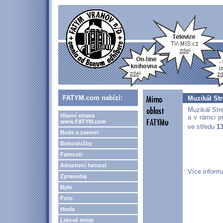
FATYM.com nabízí:
Muzikál Str
Muzikál Str
Hlavní strana
a v rámci p
www.FATYM.com
ve středu
13
Bude a zveme!
Bohoslužby
Farnosti
Adoptivní farnost
Více inform
Zpravodaj
Bylo
Foto
Hesla
Lidové misie