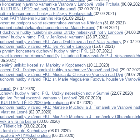
a koncertem hlavního varhaníka Vranova v Lančově Ivoše Prchala
(06.09.202
KULTURNÍ LÉTO má svůj YouTube kanál
(02.09.2021)
utí za koncertem s. Lenky a Elišky v Plenkovicích
(02.09.2021)
ncert FATYMského kulturního léta
(01.09.2021)
oncert na podporu volné rekonstrukce varhan ve Křtinách
(31.08.2021)
udební ochutnávka před koncertem sr. Marie Fuxové
(19.08.2021)
t duchovní hudby hudební skupina Útržky nebeských not v Lančově
(04.08.2
hovní hudby v rámci FKL v Jeníkově: varhanní
(28.07.2021)
duchovní hudby v rámci FKL: Anna Drobílková a Leoš Vala, varhany
(27.07.20
duchovní hudby v rámci FKL: Ivo Prchal v Lančově
(15.07.2021)
a prvním koncertem duchovní hudby v rámci FKL
(13.07.2021)
ovací koncert ve Vranově nad Dyjí: studenti Konzervatoře P. J. Vejvanovské
.06.2021)
eněný unikát: kostel sv. Markéty v Kopčanech
(10.11.2020)
oncert FKL: Dialogy barokní trubky a varhan ve Vranově nad Dyjí
(29.07.202
duchovní hudby v rámci FKL: Musica da Chiesa ve Vranově nad Dyjí
(29.07.2
duchovní hudby v rámci FKL: sr. Marie Magdaléna Fuxová, housle ve Vranově
)
hraničí
(27.07.2020)
duchovní hudby v rámci FKL: Útržky nebeských not v Šumné
(22.07.2020)
je: Ivo Prchal rozezněl varhany v Lančově
(20.07.2020)
ULTURNÍ LÉTO 2020 bylo zahájeno
(07.07.2020)
duchovní hudby v rámci FKL: Manželé Muchovi a J. Tománek ve Vranově nad
vlast na Lesné
(02.07.2020)
duchovní hudby v rámci FKL: Manželé Muchovi a J. Tománek v Olbramkostel
věk a víra na Lesné
(30.06.2020)
v Těšeticích
(03.02.2020)
 farní ples do Kuchařovic
(06.01.2020)
anizátorů FATYMského plesu
(06.01.2020)