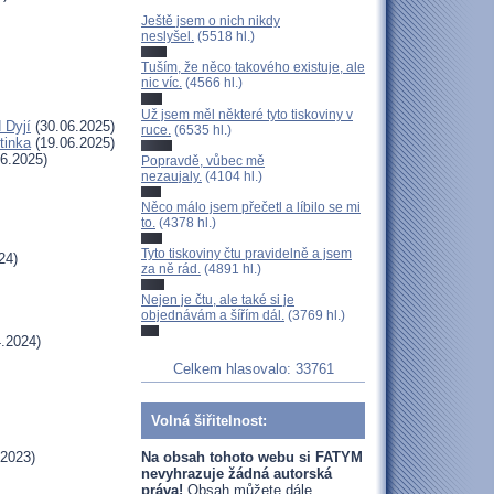
Ještě jsem o nich nikdy
neslyšel.
(5518 hl.)
Tuším, že něco takového existuje, ale
nic víc.
(4566 hl.)
Už jsem měl některé tyto tiskoviny v
 Dyjí
(30.06.2025)
ruce.
(6535 hl.)
tinka
(19.06.2025)
6.2025)
Popravdě, vůbec mě
nezaujaly.
(4104 hl.)
Něco málo jsem přečetl a líbilo se mi
to.
(4378 hl.)
Tyto tiskoviny čtu pravidelně a jsem
24)
za ně rád.
(4891 hl.)
Nejen je čtu, ale také si je
objednávám a šířím dál.
(3769 hl.)
.2024)
Celkem hlasovalo: 33761
Volná šiřitelnost:
Na obsah tohoto webu si FATYM
.2023)
nevyhrazuje žádná autorská
práva!
Obsah můžete dále