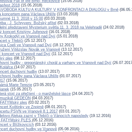
estival Full of life Brno- Řečkovice
(15.05.2018)
fasfest 2018
(15.05.2018)
 SVOBODA KULTU A KULTURY V KONFRONTACI A DIALOGU v Brně
(06.05.
a koncertem pana Václava Uhlíře
(13.03.2018)
Šumné 11.3. 2018 v 15:00
(03.03.2018)
tba - J. Schryvers: Božský přítel
(02.03.2018)
delní představení Mysterium světla 11. 3. 2018 na Velehradě
(24.02.2018)
vý koncert Kristýny Juřenové
(16.01.2018)
hy Krokodýl ve Vranově nad Dyjí
(15.01.2018)
cert v Třebíči
(25.12.2017)
ica Coeli ve Vranově nad Dyjí
(18.12.2017)
užení Vítězslav Novák ve Vranově
(13.12.2017)
 koncert ve Vranově nad Dyjí
(11.12.2017)
ký ples
(08.12.2017)
hovní hudby - gregoriánský chorál a varhany ve Vranově nad Dyjí
(26.07.2017
 Kolářce
(14.07.2017)
ncert duchovní hudby
(13.07.2017)
chovní hudby pana Václava Uhlíře
(01.07.2017)
017
(15.06.2017)
ámá Marie Terezie
(23.05.2017)
ianek
(15.05.2017)
erá stojí za přečtení - o manželské lásce
(24.04.2017)
 muzikál GEDEÓN
(04.03.2017)
. FATYMský ples
(03.02.2017)
ncert Květinky ve Znojmě
(08.01.2017)
ncertu PSVN ve Vranově 8.1.2017
(03.01.2017)
elovo Aleluja zazní v Třebíči o Vánocích naposledy
(19.12.2016)
8. FATYMský PLES
(05.12.2016)
ncert v Blížkovicích
(03.12.2016)
ncert duchovní hudby ve Vranově
(05.08.2016)