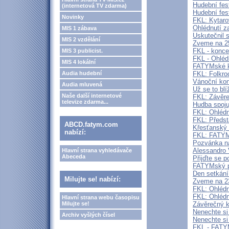
Hudební fes
(internetová TV zdarma)
Hudební fes
Novinky
FKL: Kytaro
Ohlédnutí 
MIS 1 zábava
Uskutečnil 
MIS 2 vzdělání
Zveme na 2
FKL - konce
MIS 3 publicist.
FKL - Ohléd
MIS 4 lokální
FATYMské ku
Audia hudební
FKL: Folkro
Vánoční kon
Audia mluvená
Už se to bl
Naše další internetové
FKL: Závěre
televize zdarma...
Hudba spoju
FKL: Ohlédn
FKL: Předst
ABCD.fatym.com
Křesťanský
nabízí:
FKL: FATYMs
Pozvánka na
Alessandro 
Hlavní strana vyhledávače
Abeceda
Přijďte se p
FATYMský pl
Den setkání
Milujte se! nabízí:
Zveme na 2
FKL: Ohlédn
FKL: Ohlédn
Hlavní strana webu časopisu
Milujte se!
Závěrečný k
Nenechte si 
Archiv vyšlých čísel
Nenechte si
FKL - FATYM