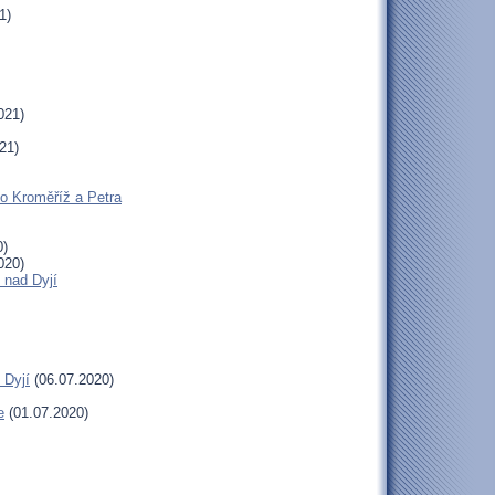
1)
021)
21)
ho Kroměříž a Petra
0)
020)
 nad Dyjí
 Dyjí
(06.07.2020)
e
(01.07.2020)