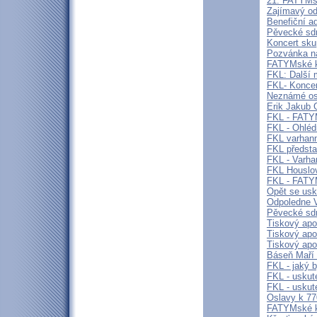
21. FATYMs
Zajímavý o
Benefiční a
Pěvecké sdr
Koncert sk
Pozvánka n
FATYMské kul
FKL: Další 
FKL- Koncer
Neznámé oso
Erik Jakub 
FKL - FATY
FKL - Ohléd
FKL varhann
FKL předsta
FKL - Varha
FKL Houslov
FKL - FAT
Opět se usk
Odpoledne V
Pěvecké sdr
Tiskový apo
Tiskový apoš
Tiskový apo
Báseň Maří
FKL - jaký 
FKL - uskut
FKL - uskut
Oslavy k 77
FATYMské ku