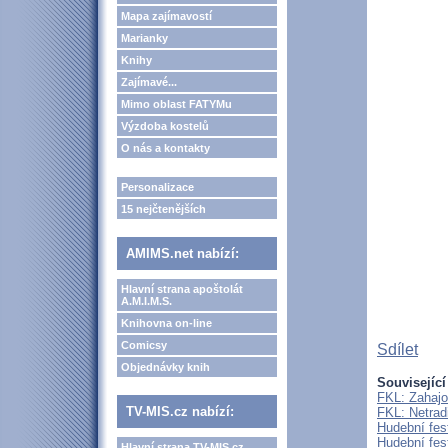
Mapa zajímavostí
Marianky
Knihy
Zajímavé...
Mimo oblast FATYMu
Výzdoba kostelů
O nás a kontakty
Personalizace
15 nejčtenějších
AMIMS.net nabízí:
Hlavní strana apoštolát
A.M.I.M.S.
Knihovna on-line
Comicsy
Sdílet
Objednávky knih
Související
FKL: Zahajo
TV-MIS.cz nabízí:
FKL: Netrad
Hudební fes
Hudební fes
Hlavní strana TV-MIS.cz