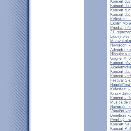
Koncert duc
Koncert duc
Koncert duc
Koncert duc
Kefasfest –
Ekotrh Mora
Prosba poř
21. repreze
Lidový ples
Moravskokru
Novoroční k
Adventní kon
Hlasujte v a
Gagriel Miro
Koncert pěv
Akademické 
Koncert duc
Koncert var
Festival Sle
Náměšťfest
Kefasfest –
Kino v Jirko
Koncert v J
Musica de 
Novoroční 
Vánoční kon
Benefiční k
První výsta
Koncert Na 
Koncert P. 