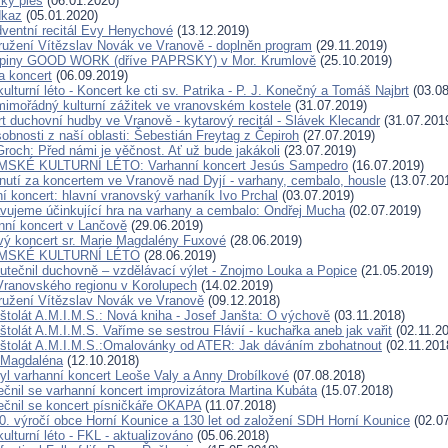
ký ples
(06.01.2020)
dkaz
(05.01.2020)
dventní recitál Evy Henychové
(13.12.2019)
užení Vítězslav Novák ve Vranově - doplněn program
(29.11.2019)
upiny GOOD WORK (dříve PAPRSKY) v Mor. Krumlově
(25.10.2019)
a koncert
(06.09.2019)
turní léto - Koncert ke cti sv. Patrika - P. J. Konečný a Tomáš Najbrt
(03.08
mimořádný kulturní zážitek ve vranovském kostele
(31.07.2019)
t duchovní hudby ve Vranově - kytarový recitál - Slávek Klecandr
(31.07.201
bnosti z naší oblasti: Šebestián Freytag z Čepiroh
(27.07.2019)
Groch: Před námi je věčnost. Ať už bude jakákoli
(23.07.2019)
MSKÉ KULTURNÍ LÉTO: Varhanní koncert Jesús Sampedro
(16.07.2019)
nutí za koncertem ve Vranově nad Dyjí - varhany, cembalo, housle
(13.07.20
í koncert: hlavní vranovský varhaník Ivo Prchal
(03.07.2019)
vujeme účinkující hra na varhany a cembalo: Ondřej Mucha
(02.07.2019)
nní koncert v Lančově
(29.06.2019)
ý koncert sr. Marie Magdalény Fuxové
(28.06.2019)
YMSKÉ KULTURNÍ LÉTO
(28.06.2019)
utečnil duchovně – vzdělávací výlet - Znojmo Louka a Popice
(21.05.2019)
ranovského regionu v Korolupech
(14.02.2019)
užení Vítězslav Novák ve Vranově
(09.12.2018)
štolát A.M.I.M.S.: Nová kniha - Josef Janšta: O výchově
(03.11.2018)
tolát A.M.I.M.S. Vaříme se sestrou Flávií - kuchařka aneb jak vařit
(02.11.2
štolát A.M.I.M.S.:Omalovánky od ATER: Jak dáváním zbohatnout
(02.11.201
 Magdaléna
(12.10.2018)
byl varhanní koncert Leoše Valy a Anny Drobílkové
(07.08.2018)
ečnil se varhanní koncert improvizátora Martina Kubáta
(15.07.2018)
ečnil se koncert písničkáře OKAPA
(11.07.2018)
0. výročí obce Horní Kounice a 130 let od založení SDH Horní Kounice
(02.07
lturní léto - FKL - aktualizováno
(05.06.2018)