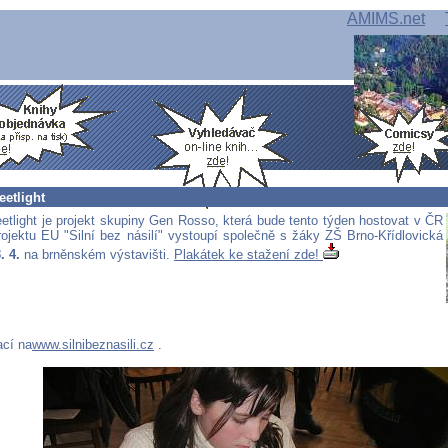
AMIMS.net
eetlight
eetlight je projekt skupiny Gen Rosso, která bude tento týden hostovat v ČR
rojektu EU "Silní bez násilí" vystoupí společně s žáky ZŠ Brno-Křídlovická
. 4.
na brněnském výstavišti.
Plakátek ke stažení zde!
ací na
www.silnibeznasili.cz
.