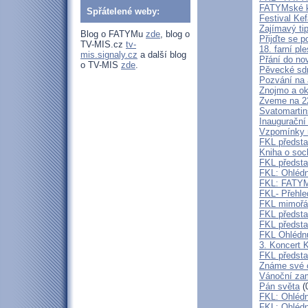
FATYMské ku
Spřátelené weby:
Festival Ke
Zajímavý ti
Blog o FATYMu
zde
, blog o
Přijďte se p
TV-MIS.cz
tv-
18. farní pl
mis.signaly.cz
a další blog
Přání do no
o TV-MIS
zde
.
Pěvecké sdr
Pozvání na 
Znojmo a ok
Zveme na 2
Svatomartin
Inaugurační
Vzpomínky n
FKL předsta
Kniha o s
FKL předsta
FKL: Ohlédn
FKL: FATYMs
FKL- Přehle
FKL mimořád
FKL předst
FKL předsta
FKL Ohlédnu
3. Koncert 
FKL předsta
Známe své 
Vánoční zam
Pán světa
(
FKL: Ohlédn
FKL: Ohlédn