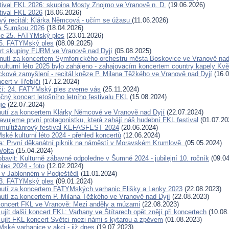
tival FKL 2026: skupina Mosty Znojmo ve Vranově n. D.
(19.06.2026)
tival FKL 2026
(18.06.2026)
vý recitál: Klárka Němcová - učím se úžasu
(11.06.2026)
za Šumšou 2026
(18.04.2026)
se 25. FATYMský ples
(23.01.2026)
5. FATYMský ples
(08.09.2025)
rt skupiny FURM ve Vranově nad Dyjí
(05.08.2025)
nutí za koncertem Symfonického orchestru města Boskovice ve Vranově nad
lturní léto 2025 bylo zahájeno - zahajovacím koncertem country kapely Kvě
ckové zamyšlení - recitál kněze P. Milana Těžkého ve Vranově nad Dyjí
(16.0
cert v Třebíči
(17.12.2024)
íží: 24. FATYMský ples zveme vás
(25.11.2024)
čný koncert letošního letního festivalu FKL
(15.08.2024)
je
(22.07.2024)
utí za koncertem Klárky Němcové ve Vranově nad Dyjí
(22.07.2024)
avujeme první protagonistku, která zahájí náš hudební FKL festival
(01.07.20
 multižánrový festival KEFASFEST 2024
(20.06.2024)
ké kulturní léto 2024 - přehled koncertů
(12.06.2024)
: První děkanátní piknik na náměstí v Moravském Krumlově.
(05.05.2024)
Volta
(15.04.2024)
obavit: Kulturně zábavné odpoledne v Šumné 2024 - jubilejní 10. ročník
(09.04
es 2024 - foto
(12.02.2024)
 v Jablonném v Podještědí
(11.01.2024)
3. FATYMský ples
(09.01.2024)
utí za koncertem FATYMských varhanic Elišky a Lenky 2023
(22.08.2023)
utí za koncertem P. Milana Těžkého ve Vranově nad Dyjí
(22.08.2023)
oncert FKL ve Vranově: Mezi anděly a múzami
(22.08.2023)
ujít další koncert FKL: Varhany ve Štítarech opět znějí při koncertech
(10.08
 ujít FKL koncert Světci mezi námi s kytarou a zpěvem
(01.08.2023)
ské varhanice v akci - již dnes
(19.07.2023)