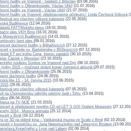
hovní hudby ve Vranově - Šeptem z Břeclavi
(03.08.2016)
hovní hudby v Olbramkostele: Václav Uhlíř
(21.07.2016)
hovní hudby ve Vranově - Václav Uhlíř
(21.07.2016)
hovní hudby ve Vranově: představujeme účinkující: Linda Čechová Sítková
(
 festival pro všechny věkové kategorie
(22.05.2016)
vské Budějovice
(12.04.2016)
adatelů FATYMského plesu
(18.01.2016)
ntační ples VKH Brno
(16.01.2016)
 v Moravských Budějovicích
(14.01.2016)
mlovský farní ples
(09.01.2016)
oncert duchovní hudby v Běhařovicích
(27.12.2015)
cert v kostele sv. Bartoloměje v Blížkovicích
(07.12.2015)
nketě KT pro knihu Cena, kterou zaplatíš
(30.10.2015)
slav Částek v Miroslavi
(23.10.2015)
eckého souboru Sonitus ve Vranově nad Dyjí
(08.10.2015)
týdny 2015 – možnost strávit konec července aktivně
(20.07.2015)
hovní hudby v Olbramkostele
(25.06.2015)
hanní duchovní hudby
(24.06.2015)
zská lilie 13. - 14. června 2015
(10.06.2015)
 2015
(28.05.2015)
 festival pro všechny věkové kategorie
(07.05.2015)
vě na Chomutovsku odmítlo odstíny šedi i Šifru.
(13.04.2015)
edlce
(06.04.2015)
chiesa na TV NOE
(21.03.2015)
koncert & představení nového CD od LET´S GO! Oralem Mosesem
(27.12.201
certy 2014 - Musica animata
(25.12.2014)
oncert v Brně
(16.12.2014)
va ve 3D na plátně kina – Vatikánská muzea ve Scale v Brně
(02.10.2014)
poušti v kostelíčku sv. Jana Nepomuckého nad Železným Brodem
(13.09.201
Jaroslava Konečného v Lysé nad Labem
(02.09.2014)