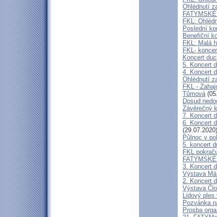
Ohlédnutí z
FATYMSKÉ 
FKL: Ohlédn
Poslední ko
Benefiční k
FKL: Malá h
FKL- koncer
Koncert duc
5. Koncert 
4. Koncert 
Ohlédnutí z
FKL - Zahaj
Tůmová
(05
Dosud nedoc
Závěrečný k
7. Koncert 
6. Koncert 
(29.07.2020
Půlnoc v po
5. koncert 
FKL pokraču
FATYMSKÉ K
3. Koncert 
Výstava Má 
2. Koncert 
Výstava Člo
Lidový ples 
Pozvánka na
Prosba org