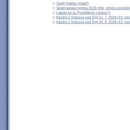
::
Svatý Patriku (píseň)
::
Velehradská hymna 2026 (Hej, vzhůru poutníci
::
Litanie ke sv. Františkovi z Assisi ()
::
Kázání z Vranova nad Dyjí 12. 7. 2026 (15. ne
::
Kázání z Vranova nad Dyjí 28. 6. 2026 (13. ne