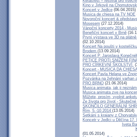
Kefasfest – festival pro všec
Kino v Jirkově na Chomutovsku 
Koncert v Jedlce
(06.04.2015)
Musica de chiesa na TV NOE
Novoroční koncert & předsta
Mosesem
(27.12.2014)
Vánoční koncerty 2014 - Musi
Benefiční koncert v Brně
(16.1
První výstava ve 3D na plátně
(02.10.2014)
Koncert Na poušti v kostelíč
Brodem
(13.09.2014)
Koncert P. Jaroslava Konečn
PETICE PROTI SNÍŽENÍ F
PRO CÍRKEVNÍ ŠKOLSTVÍ.
(
Koncert - MUSICA DA CHIES
Koncert Pavla Helana ve Zno
Pozvánka na žehnání varhan a
PRO BRNO
(21.06.2014)
Musica animata, jak ji neznám
Musica animata zve na koncer
Můžete, prosím, vyplnit anket
Ze života pro život - Skutečné
SKONČILO GENERÁLNÍ SHR
Řím, 5.-10.2014
(13.05.2014)
Setkání s krajany z Chorvats
Koncetr v Jedlci u Děčína 17.
Iveta Ba
(01.05.2014)