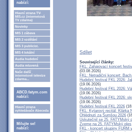
nabízí:
Hlavní strana TV-
MIS.cz (internetová
TV zdarma)
Novinky
MIS 1 zábava
MIS 2 vzdělání
MIS 3 publicist.
Sdílet
MIS 4 lokální
Audia hudební
Související články:
Audia mluvená
FKL: Zahajovací koncert festi
(03.08.2026)
Naše další
FKL: Netradiční koncert: Bach
internetové televize
zdarma...
Hudební festival FKL 2026: Ja
(19.06.2026)
Hudební festival FKL 2026: Vá
ABCD.fatym.com
(19.06.2026)
nabízí:
Hudební festival FKL 2026: s
(19.06.2026)
Hudební festival FKL 2026
(18
Hlavní strana
FKL: Kytarový recitál: Klárk
vyhledávače Abeceda
Ohlédnutí za Šumšou 2026
(18
Uskutečnil se 25. FATYMský p
Milujte se!
Zveme na 25. FATYMský ples
nabízí:
FKL - koncert skupiny FURM v