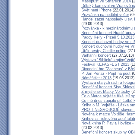
Masopust ve Štítarech 2014
(2
Dětský karneval ve Vranově n
Svět není iPhone
(22.01.2014)
Pozvánka na nedělní večer
(08
Händel zazní naposledy u sv. M
(29.09.2013)
Pozvánka - k mezinárodnímu 
Benefiční koncert Hradišťanu 
Paddy Kelly - Plzeň 5.10.2013
Koncert duchovní hudby ve stř
Koncert duchovní hudby ve Vr
Útěk sestry Cecílie online
(27.
Varhanní koncert
(27.07.2013)
Výstava "Biblické krajiny"Voj
Festival KEFASFEST 2013
(15
Divadelní hra "Zacheus" v Bř
P. Jan Peňáz - Pojď na pouť
(0
Náměšťfest 2013
(19.05.2013)
Výstava starých rádií a fotogr
Benefiční koncert Sisy Sklov
Z myšlenek Matky Vojtěchy
(2
Co o Matce Vojtěše říká její s
Co mě dnes zaujalo při četbě 
Kniha o M. Vojtěše - Láska sm
PROTI NESVOBODĚ slovem 
Novéna k matce Vojtěše Has
Knihovna Tiskového apoštolát
Nová kniha P. Pavla Hověze - 
(20.02.2013)
Benefiční koncert skupiny OB