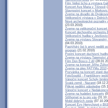
Film Velké ticho a výstava Gal
Koncert Ave Maria v Tišnově
(
Slavnostní koncert v Morkovic
Zveme na divadlo do Dyjákovi
Velikonoční výstava v Dolních
Nové archeologické poznatky
(23.03.2010)
Zveme na velikonoční koncert
Koncert dechového orchestru 
Velikonoční hudba v Jevišovic
Zveme na výstavu Slovanský u
(04.03.2010)
Pastýřský list k první neděli 
program
(21.02.2010)
Postní koncert duchovní hudb
Zveme na výstavu Tajemství 
Film Don Bosco 2.díl
(28.01.2
Zveme na koncert Jiřího Žižk
Zveme na ples FATYMu 2010
Pozvánka na koncert staré du
FotoSoutěž - Františkovy jesli
Vánoční koncert Scholy brně
Svatá země - Nazaret
(18.12.2
Pěkné nedělní odpoledne
(15.1
Vánoční koncert v Nedakonicí
Zveme na hudební koncerty
(0
Střihomet je tu pro vás
(31.10.
Mobil dobrých zpráv
(07.10.20
Koncert Evy Henychové v Blíž