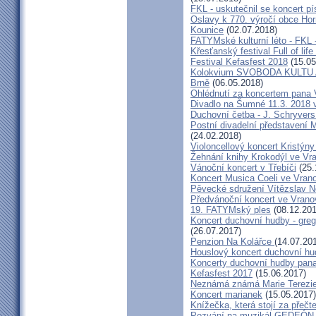
FKL - uskutečnil se koncert 
Oslavy k 770. výročí obce Hor
Kounice
(02.07.2018)
FATYMské kulturní léto - FKL 
Křesťanský festival Full of lif
Festival Kefasfest 2018
(15.05
Kolokvium SVOBODA KULTU
Brně
(06.05.2018)
Ohlédnutí za koncertem pana 
Divadlo na Šumné 11.3. 2018 
Duchovní četba - J. Schryvers
Postní divadelní představení 
(24.02.2018)
Violoncellový koncert Kristýn
Žehnání knihy Krokodýl ve Vr
Vánoční koncert v Třebíči
(25.
Koncert Musica Coeli ve Vran
Pěvecké sdružení Vítězslav 
Předvánoční koncert ve Vrano
19. FATYMský ples
(08.12.201
Koncert duchovní hudby - greg
(26.07.2017)
Penzion Na Kolářce
(14.07.20
Houslový koncert duchovní hu
Koncerty duchovní hudby pana
Kefasfest 2017
(15.06.2017)
Neznámá známá Marie Terezi
Koncert marianek
(15.05.2017)
Knížečka, která stojí za přečt
Pozvání na muzikál GEDEÓN