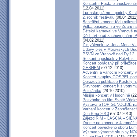
Koncertní Pocta blahoslaveném
(12.04.2011)
Turínské plátno – podoby Kris
2. ročník festivalu
(08.04.2011
Benefiční koncert řádu milosrd
Velká pašijová hra ve Žďáru 
Dětský karneval ve Vranově n
Dědictví otců zachovej nám, 
(04.02.2011)
Z myšlenek sv. Jana Marie Vi
Lidový ples v Moravských Bud
PSVN ve Vranově nad Dyjí 2. 
Setkání u jesliček v Rokytnic
Koncert pořádaný při příležito
GESHEM
(09.12.2010)
Adventní a vánoční koncerty v 
Koncert skupiny GOSPEL port
Obrazová publikace Kostely n
Slavnostní koncert k životním
Pololáníka
(28.10.2010)
Misijní koncert v Hodoníně
(22
Pozvánka na film Svatý Václa
Výstava STOP GENOCIDĚ na 
Varhaní koncert v Zabrušanec
Den Brna 2010
(07.07.2010)
Zájezd ŘÍM - CASCIA – SIEN
Zveme na koncert v Jaroměřic
Koncert pěveckého sboru Lumí
Výstava výtvarné skupiny N
Náměšťfest 2010
(07.05.2010)