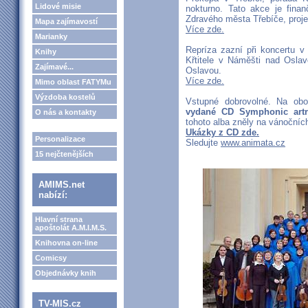
Lidové misie
nokturno. Tato akce je fin
Zdravého města Třebíče, proje
Mapa zajímavostí
Více zde.
Marianky
Repríza zazní při koncertu v
Knihy
Křtitele v Náměšti nad Osla
Zajímavé...
Oslavou.
Více zde.
Mimo oblast FATYMu
Výzdoba kostelů
Vstupné dobrovolné. Na ob
vydané CD Symphonic artr
O nás a kontakty
tohoto alba zněly na vánočních
Ukázky z CD zde.
Personalizace
Sledujte
www.animata.cz
15 nejčtenějších
AMIMS.net
nabízí:
Hlavní strana
apoštolát A.M.I.M.S.
Knihovna on-line
Comicsy
Objednávky knih
TV-MIS.cz