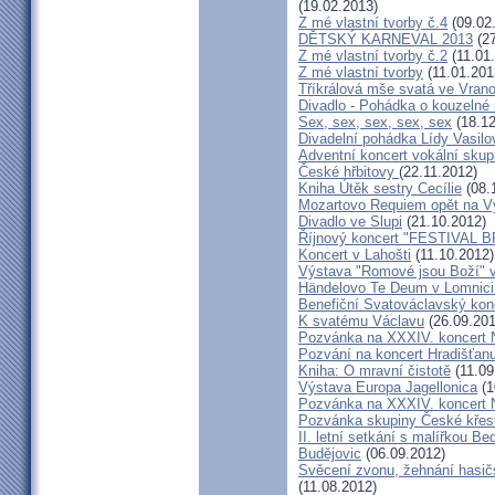
(19.02.2013)
Z mé vlastní tvorby č.4
(09.02
DĚTSKÝ KARNEVAL 2013
(27
Z mé vlastní tvorby č.2
(11.01
Z mé vlastní tvorby
(11.01.201
Tříkrálová mše svatá ve Vra
Divadlo - Pohádka o kouzelné 
Sex, sex, sex, sex, sex
(18.12
Divadelní pohádka Lídy Vasilo
Adventní koncert vokální skup
České hřbitovy
(22.11.2012)
Kniha Útěk sestry Cecílie
(08.
Mozartovo Requiem opět na V
Divadlo ve Slupi
(21.10.2012)
Říjnový koncert "FESTIVAL B
Koncert v Lahošti
(11.10.2012)
Výstava "Romové jsou Boží" 
Händelovo Te Deum v Lomnici 
Benefiční Svatováclavský kon
K svatému Václavu
(26.09.201
Pozvánka na XXXIV. koncert 
Pozvání na koncert Hradišťan
Kniha: O mravní čistotě
(11.09
Výstava Europa Jagellonica
(1
Pozvánka na XXXIV. koncert 
Pozvánka skupiny České křes
II. letní setkání s malířkou B
Budějovic
(06.09.2012)
Svěcení zvonu, žehnání hasičs
(11.08.2012)