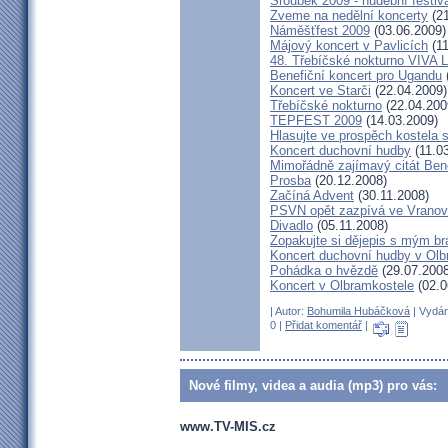
Šroubek 2009 - hudební festiv
Zveme na nedělní koncerty
(21
Náměšťfest 2009
(03.06.2009)
Májový koncert v Pavlicích
(11
48. Třebíčské nokturno VIVA
Benefiční koncert pro Ugandu
Koncert ve Starči
(22.04.2009)
Třebíčské nokturno
(22.04.200
TEPFEST 2009
(14.03.2009)
Hlasujte ve prospěch kostela 
Koncert duchovní hudby
(11.0
Mimořádně zajímavý citát Ben
Prosba
(20.12.2008)
Začíná Advent
(30.11.2008)
PSVN opět zazpívá ve Vrano
Divadlo
(05.11.2008)
Zopakujte si dějepis s mým br
Koncert duchovní hudby v Olb
Pohádka o hvězdě
(29.07.2008
Koncert v Olbramkostele
(02.0
| Autor:
Bohumila Hubáčková
| Vydán
0 |
Přidat komentář
|
Nové filmy, videa a audia (mp3) pro vás:
www.TV-MIS.cz