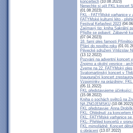
koncertech
(10.08.2023)
Nenechte si ujít FKL koncert 
(01.08.2023)
FKL - FATYMské varhanice v ak
FATYMské kulturní léto - přeh
Festival Kefasfest 2023
(04.06
Zajímavý tip: kniha Sakrální 
Přijďte se pobavit: Zábavně ku
(07.04.2023)
18. farní ples farnosti Přímětic
Přání do nového roku
(01.01.2
Pěvecké sdružení Vítězslav N
(13.12.2022)
Pozvání na adventní koncert 
Znojmo a okolní vesnice - ar
Zveme na 22. FATYMský ples
Svatomartinský koncert v Třeb
Inaugurační koncert zrestauro
Vzpomínky na prázdniny: FKL 
(05.11.2022)
FKL představujeme účinkující 
(15.08.2022)
Kniha o sochách světců na
NA ZNOJEMSKU
(10.08.2022)
FKL představuje: Anna Drobíl
FKL: Ohlédnutí za koncertem 
FKL: FATYMské varhanice se p
FKL- Přehled koncertů v srpnu
FKL mimořádně: Koncert dětsk
o obrácení
(13.07.2022)