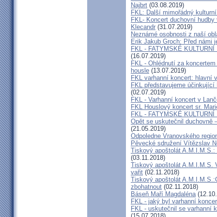
Najbrt
(03.08.2019)
FKL: Další mimořádný kulturní
FKL- Koncert duchovní hudby v
Klecandr
(31.07.2019)
Neznámé osobnosti z naší obla
Erik Jakub Groch: Před námi j
FKL - FATYMSKÉ KULTURNÍ L
(16.07.2019)
FKL - Ohlédnutí za koncertem 
housle
(13.07.2019)
FKL varhanní koncert: hlavní 
FKL představujeme účinkující
(02.07.2019)
FKL - Varhanní koncert v Lan
FKL Houslový koncert sr. Mar
FKL - FATYMSKÉ KULTURNÍ
Opět se uskutečnil duchovně –
(21.05.2019)
Odpoledne Vranovského regio
Pěvecké sdružení Vítězslav 
Tiskový apoštolát A.M.I.M.S.:
(03.11.2018)
Tiskový apoštolát A.M.I.M.S. 
vařit
(02.11.2018)
Tiskový apoštolát A.M.I.M.S
zbohatnout
(02.11.2018)
Báseň Maří Magdaléna
(12.10
FKL - jaký byl varhanní konce
FKL - uskutečnil se varhanní 
(15.07.2018)