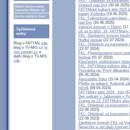
FKL - Ohlédnutí za koncertem
Vranově nad Dyjí
(30.06.2025)
Hlavní strana webu
FATYMské kulturní léto 2025 
časopisu Milujte se!
kapely Květinka
(19.06.2025)
Archiv vyšlých čísel
FKL: Folkrockové zamyšlení - 
nad Dyjí
(16.06.2025)
Vánoční koncert v Třebíči
(17.
Spřátelené
Už se to blíží: 24. FATYMský
weby:
FKL: Závěrečný koncert letošn
Hudba spojuje
(22.07.2024)
Blog o FATYMu
zde
,
FKL: Ohlédnutí za koncertem 
blog o TV-MIS.cz
tv-
(22.07.2024)
mis.signaly.cz
a
FKL: Představujeme první prot
další blog o TV-MIS
festival
(01.07.2024)
zde
.
Křesťanský multižánrový fes
FKL: FATYMské kulturní léto 2
Pozvánka na: První děkanátní
(05.05.2024)
Alessandro Volta
(15.04.2024)
Přijďte se pobavit: Kulturně z
ročník
(09.04.2024)
FATYMský ples 2024 - foto
(12
Den setkání v Jablonném v Po
Zveme na 23. FATYMský ples
FKL: Ohlédnutí za koncertem
(22.08.2023)
FKL: Ohlédnutí za koncertem 
(22.08.2023)
Závěrečný koncert FKL ve Vr
Nenechte si ujít další koncert 