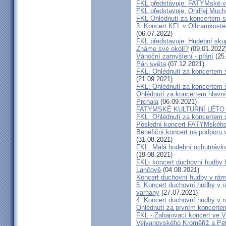
FKL představuje: FATYMské v
FKL představuje: Ondřej Much
FKL Ohlédnutí za koncertem s
3. Koncert KFL v Olbramkostel
(06.07.2022)
FKL představuje: Hudební sku
Známe své okolí?
(09.01.2022
Vánoční zamyšlení - přání
(25
Pán světa
(07.12.2021)
FKL: Ohlédnutí za koncertem 
(21.09.2021)
FKL: Ohlédnutí za koncertem 
Ohlédnutí za koncertem hlavn
Prchala
(06.09.2021)
FATYMSKÉ KULTURNÍ LÉTO m
FKL: Ohlédnutí za koncertem 
Poslední koncert FATYMského 
Benefiční koncert na podporu 
(31.08.2021)
FKL: Malá hudební ochutnávka
(19.08.2021)
FKL- koncert duchovní hudby 
Lančově
(04.08.2021)
Koncert duchovní hudby v rám
5. Koncert duchovní hudby v r
varhany
(27.07.2021)
4. Koncert duchovní hudby v r
Ohlédnutí za prvním koncerte
FKL - Zahajovací koncert ve V
Vejvanovského Kroměříž a Pe