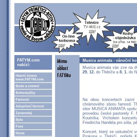
FATYM.com
Musica animata - vánoční ko
nabízí:
Musica animata vás zve na dv
29. 12.
do Třebíče a
8. 1.
do N
Hlavní strana
www.FATYM.com
Bude a zveme!
Bohoslužby
Na obou koncertech zazní 
Farnosti
chrámového sboru farnosti T
Adoptivní farnost
sbor MUSICA ANIMATA spolu
Zpravodaj
provedou české pastorely F. M
Koutníka. Vrcholem koncer
Bylo
Friedricha Handela pro sóla, p
Foto
Koncert, který se uskuteční ve
Hesla
Prokopa v Třebíči, pořádá 