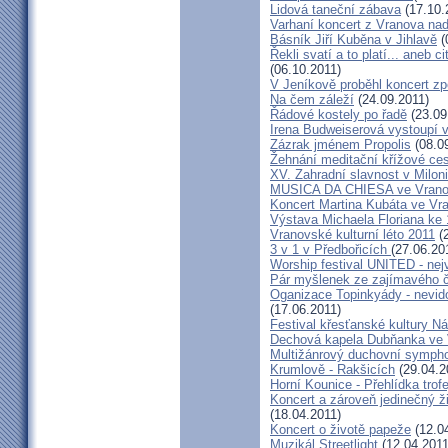
Lidová taneční zábava
(17.10.
Varhaní koncert z Vranova nad 
Básník Jiří Kuběna v Jihlavě
(
Řekli svatí a to platí... aneb c
(06.10.2011)
V Jeníkově proběhl koncert z
Na čem záleží
(24.09.2011)
Řádové kostely po řadě
(23.09
Irena Budweiserová vystoupí 
Zázrak jménem Propolis
(08.0
Žehnání meditační křížové ce
XV. Zahradní slavnost v Milon
MUSICA DA CHIESA ve Vranov
Koncert Martina Kubáta ve Vr
Výstava Michaela Floriana ke 
Vranovské kulturní léto 2011
(2
3 v 1 v Předbořicích
(27.06.20
Worship festival UNITED - nejv
Pár myšlenek ze zajímavého č
Oganizace Topinkyády - nevi
(17.06.2011)
Festival křesťanské kultury N
Dechová kapela Dubňanka ve 
Multižánrový duchovní sympho
Krumlově - Rakšicích
(29.04.2
Horní Kounice - Přehlídka trofe
Koncert a zároveň jedinečný ž
(18.04.2011)
Koncert o životě papeže
(12.0
Muzikál Streetlight
(12.04.2011