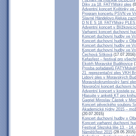
Díky za 18. FATYMský ples
(0
Adventní koncert Květinky ve
Program koncertu PSVN ve Vr
Slavné Händelovo Aleluja zazn
D N E S 18. FATYMský PLE
Adventní koncert v Blížkovicí
Varhanní koncert duchovní hu
Koncert duchovní hudby ve Vr
Koncert duchovní hudby v Olbr
Koncert duchovní hudby ve Vra
Koncert duchovní hudby ve Vra
Čechová Sítková
(17.07.2016)
Kefasfest – festival pro všec
Ekotrh Moravské Budějovice
(
Prosba pořadatelů FATYMskéh
21. reprezentační ples VKH B
Lidový ples v Moravských Bud
Moravskokrumlovský farní pl
Novoroční koncert duchovní h
Adventní koncert v kostele sv.
Hlasujte v anketě KT pro knihu
Gagriel Miroslav Částek v Miro
Koncert pěveckého souboru So
Akademické týdny 2015 – možn
(20.07.2015)
Koncert duchovní hudby v Olb
Koncert varhanní duchovní hu
Festival Slezská lilie 13. - 14
Náměšťfest 2015
(28.05.2015)