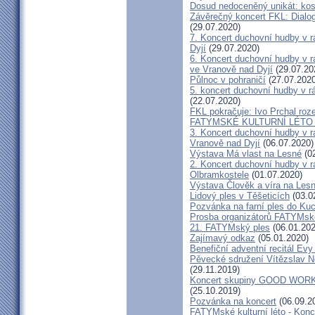
Dosud nedoceněný unikát: kos
Závěrečný koncert FKL: Dialog
(29.07.2020)
7. Koncert duchovní hudby v 
Dyjí
(29.07.2020)
6. Koncert duchovní hudby v 
ve Vranově nad Dyjí
(29.07.20
Půlnoc v pohraničí
(27.07.2020
5. koncert duchovní hudby v 
(22.07.2020)
FKL pokračuje: Ivo Prchal roz
FATYMSKÉ KULTURNÍ LÉTO 20
3. Koncert duchovní hudby v 
Vranově nad Dyjí
(06.07.2020)
Výstava Má vlast na Lesné
(02
2. Koncert duchovní hudby v 
Olbramkostele
(01.07.2020)
Výstava Člověk a víra na Les
Lidový ples v Těšeticích
(03.0
Pozvánka na farní ples do Ku
Prosba organizátorů FATYMsk
21. FATYMský ples
(06.01.202
Zajímavý odkaz
(05.01.2020)
Benefiční adventní recitál Ev
Pěvecké sdružení Vítězslav N
(29.11.2019)
Koncert skupiny GOOD WORK 
(25.10.2019)
Pozvánka na koncert
(06.09.2
FATYMské kulturní léto - Konce