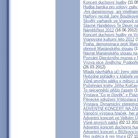
Koncert duchovní hudby
(11.0
Hudba baroka pro sólový zpěv
„Ani darwinismus, ani intelligen
Harfový recitál Jany Bouškov
Skvělý varhaník ve Vranově n
Slavné Handelovo Te Deum na
Náměšťfest 2012
(16.06.2012)
Koncert duchovní hudby ve Vr
Vranovské kulturní léto 2012
(
Praha: demonstrace proti Mari
obnově Mariánského sloupu
(1
Návrat Mariánského sloupu n
Pozvání Diecézního muzea v
Výzva otce Jindřicha: Podpoř
(26.03.2012)
Mladá návrhářka učí ženy oblé
Hvězdné pohádky v klášeře ve 
Vůně prvního pátku v měsíci ú
Požehnání knihy Jiřího Kolčav
To nejcennější přišlo časem
(1
Výstava "Co je člověk" v Praz
Pěvecké sdružení Vítězslava
Výstava „Dynamický stereotyp
ADVENTNÍ KONCERT NA ZÁ
Vánoční výstava hraček, her 
Adventní koncert ve Velkém Ú
Vůně prvních pátků
(02.12.201
Adventní koncert duchovní h
Adventní koncert v Blížkovicí
Res publica & res tituce
(27.1