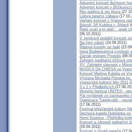
Adventní koncert duchovní h
Adventní koncert v Blížkovicí
Res publica & res tituce
(27.1
Lidová taneční zábava
(17.10.
Varhaní koncert z Vranova nad 
Básník Jiří Kuběna v Jihlavě
(
Řekli svatí a to platí... aneb c
(06.10.2011)
V Jeníkově proběhl koncert z
Na čem záleží
(24.09.2011)
Řádové kostely po řadě
(23.09
Irena Budweiserová vystoupí 
Zázrak jménem Propolis
(08.0
Žehnání meditační křížové ce
XV. Zahradní slavnost v Milon
MUSICA DA CHIESA ve Vranov
Koncert Martina Kubáta ve Vr
Výstava Michaela Floriana ke 
Vranovské kulturní léto 2011
(2
3 v 1 v Předbořicích
(27.06.20
Worship festival UNITED - nejv
Pár myšlenek ze zajímavého č
Oganizace Topinkyády - nevi
(17.06.2011)
Festival křesťanské kultury N
Dechová kapela Dubňanka ve 
Horní Kounice - Přehlídka trofe
Koncert a zároveň jedinečný ž
(18.04.2011)
Koncert o životě papeže
(12.0