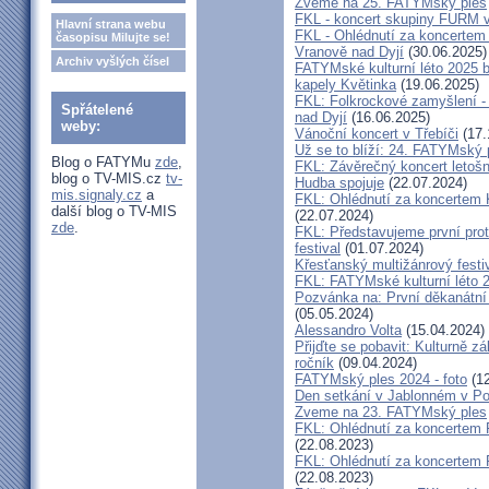
Zveme na 25. FATYMský ples
FKL - koncert skupiny FURM v
Hlavní strana webu
FKL - Ohlédnutí za koncertem
časopisu Milujte se!
Vranově nad Dyjí
(30.06.2025)
Archiv vyšlých čísel
FATYMské kulturní léto 2025 
kapely Květinka
(19.06.2025)
FKL: Folkrockové zamyšlení - 
Spřátelené
nad Dyjí
(16.06.2025)
weby:
Vánoční koncert v Třebíči
(17.
Už se to blíží: 24. FATYMský
Blog o FATYMu
zde
,
FKL: Závěrečný koncert letošn
blog o TV-MIS.cz
tv-
Hudba spojuje
(22.07.2024)
mis.signaly.cz
a
FKL: Ohlédnutí za koncertem 
další blog o TV-MIS
(22.07.2024)
zde
.
FKL: Představujeme první prot
festival
(01.07.2024)
Křesťanský multižánrový fes
FKL: FATYMské kulturní léto 2
Pozvánka na: První děkanátní
(05.05.2024)
Alessandro Volta
(15.04.2024)
Přijďte se pobavit: Kulturně z
ročník
(09.04.2024)
FATYMský ples 2024 - foto
(12
Den setkání v Jablonném v Po
Zveme na 23. FATYMský ples
FKL: Ohlédnutí za koncertem
(22.08.2023)
FKL: Ohlédnutí za koncertem 
(22.08.2023)