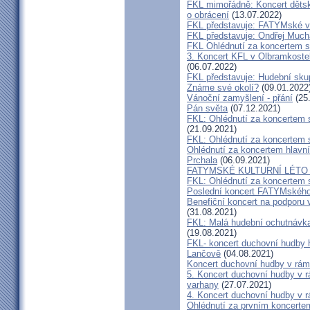
FKL mimořádně: Koncert dětsk
o obrácení
(13.07.2022)
FKL představuje: FATYMské v
FKL představuje: Ondřej Much
FKL Ohlédnutí za koncertem s
3. Koncert KFL v Olbramkostel
(06.07.2022)
FKL představuje: Hudební sku
Známe své okolí?
(09.01.2022
Vánoční zamyšlení - přání
(25
Pán světa
(07.12.2021)
FKL: Ohlédnutí za koncertem 
(21.09.2021)
FKL: Ohlédnutí za koncertem 
Ohlédnutí za koncertem hlavn
Prchala
(06.09.2021)
FATYMSKÉ KULTURNÍ LÉTO m
FKL: Ohlédnutí za koncertem 
Poslední koncert FATYMského 
Benefiční koncert na podporu 
(31.08.2021)
FKL: Malá hudební ochutnávka
(19.08.2021)
FKL- koncert duchovní hudby 
Lančově
(04.08.2021)
Koncert duchovní hudby v rám
5. Koncert duchovní hudby v r
varhany
(27.07.2021)
4. Koncert duchovní hudby v r
Ohlédnutí za prvním koncerte