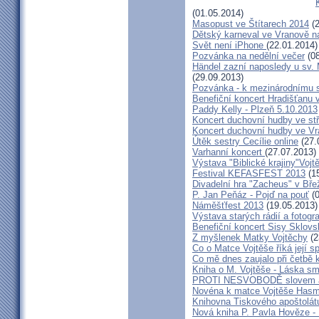
(01.05.2014)
Masopust ve Štítarech 2014
(2
Dětský karneval ve Vranově n
Svět není iPhone
(22.01.2014)
Pozvánka na nedělní večer
(08
Händel zazní naposledy u sv. M
(29.09.2013)
Pozvánka - k mezinárodnímu 
Benefiční koncert Hradišťanu 
Paddy Kelly - Plzeň 5.10.2013
Koncert duchovní hudby ve stř
Koncert duchovní hudby ve Vr
Útěk sestry Cecílie online
(27.
Varhanní koncert
(27.07.2013)
Výstava "Biblické krajiny"Voj
Festival KEFASFEST 2013
(15
Divadelní hra "Zacheus" v Bř
P. Jan Peňáz - Pojď na pouť
(0
Náměšťfest 2013
(19.05.2013)
Výstava starých rádií a fotogr
Benefiční koncert Sisy Sklov
Z myšlenek Matky Vojtěchy
(2
Co o Matce Vojtěše říká její s
Co mě dnes zaujalo při četbě 
Kniha o M. Vojtěše - Láska sm
PROTI NESVOBODĚ slovem 
Novéna k matce Vojtěše Has
Knihovna Tiskového apoštolát
Nová kniha P. Pavla Hověze - 