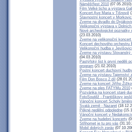
Náměšťfest 2010
(07.05.2010)
Film Velké ticho a výstava Gal
Koncert Ave Maria v Tišnově
(
Slavnostní koncert v Morkovic
Zveme na divadlo do Dyjákovi
Velikonoční výstava v Dolních
Nové archeologické poznatky
(23.03.2010)
Zveme na velikonoční koncert
Koncert dechového orchestru 
Velikonoční hudba v Jevišovic
Zveme na výstavu Slovanský u
(04.03.2010)
Pastýřský list k první neděli 
program
(21.02.2010)
Postní koncert duchovní hudb
Zveme na výstavu Tajemství 
Film Don Bosco 2.díl
(28.01.2
Zveme na koncert Jiřího Žižk
Zveme na ples FATYMu 2010
Pozvánka na koncert staré du
FotoSoutěž - Františkovy jesli
Vánoční koncert Scholy brně
Svatá země - Nazaret
(18.12.2
Pěkné nedělní odpoledne
(15.1
Vánoční koncert v Nedakonicí
Zveme na hudební koncerty
(0
Střihomet je tu pro vás
(31.10.
Mobil dobrých zpráv
(07.10.20