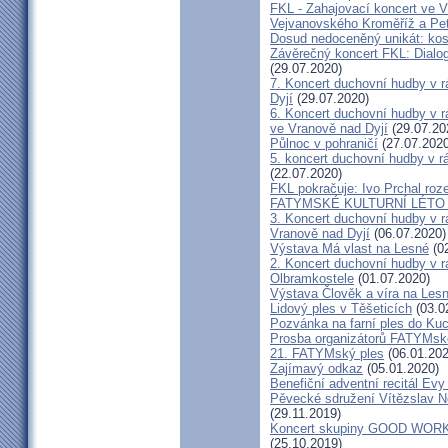
FKL - Zahajovací koncert ve V
Vejvanovského Kroměříž a Pe
Dosud nedoceněný unikát: kos
Závěrečný koncert FKL: Dialog
(29.07.2020)
7. Koncert duchovní hudby v 
Dyjí
(29.07.2020)
6. Koncert duchovní hudby v 
ve Vranově nad Dyjí
(29.07.20
Půlnoc v pohraničí
(27.07.2020
5. koncert duchovní hudby v 
(22.07.2020)
FKL pokračuje: Ivo Prchal roz
FATYMSKÉ KULTURNÍ LÉTO 20
3. Koncert duchovní hudby v 
Vranově nad Dyjí
(06.07.2020)
Výstava Má vlast na Lesné
(02
2. Koncert duchovní hudby v 
Olbramkostele
(01.07.2020)
Výstava Člověk a víra na Les
Lidový ples v Těšeticích
(03.0
Pozvánka na farní ples do Ku
Prosba organizátorů FATYMsk
21. FATYMský ples
(06.01.202
Zajímavý odkaz
(05.01.2020)
Benefiční adventní recitál Ev
Pěvecké sdružení Vítězslav N
(29.11.2019)
Koncert skupiny GOOD WORK 
(25.10.2019)