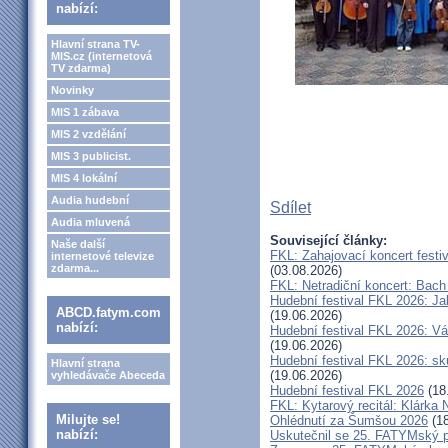
nabízí:
Hlavní strana TV-
MIS.cz (internetová
TV zdarma)
Novinky
MIS 1 zábava
MIS 2 vzdělání
MIS 3 publicist.
MIS 4 lokální
Audia hudební
Sdílet
Audia mluvená
Související články:
Naše další
FKL: Zahajovací koncert festi
internetové televize
zdarma...
(03.08.2026)
FKL: Netradiční koncert: Bach
Hudební festival FKL 2026: Ja
ABCD.fatym.com
(19.06.2026)
nabízí:
Hudební festival FKL 2026: Vá
(19.06.2026)
Hudební festival FKL 2026: s
Hlavní strana
(19.06.2026)
vyhledávače Abeceda
Hudební festival FKL 2026
(18
FKL: Kytarový recitál: Klárk
Milujte se!
Ohlédnutí za Šumšou 2026
(18
nabízí:
Uskutečnil se 25. FATYMský p