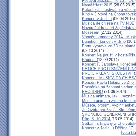
Festival Slezská lilie 13. - 14
Náměšťfest 2015
(28.05.2015)
Kefasfest – festival pro všec
Kino v Jirkově na Chomutovsku 
Koncert v Jedlce
(06.04.2015)
Musica de chiesa na TV NOE
Novoroční koncert & předsta
Mosesem
(27.12.2014)
Vánoční koncerty 2014 - Musi
Benefiční koncert v Brně
(16.1
První výstava ve 3D na plátně
(02.10.2014)
Koncert Na poušti v kostelíč
Brodem
(13.09.2014)
Koncert P. Jaroslava Konečn
PETICE PROTI SNÍŽENÍ F
PRO CÍRKEVNÍ ŠKOLSTVÍ.
(
Koncert - MUSICA DA CHIES
Koncert Pavla Helana ve Zno
Pozvánka na žehnání varhan a
PRO BRNO
(21.06.2014)
Musica animata, jak ji neznám
Musica animata zve na koncer
Můžete, prosím, vyplnit anket
Ze života pro život - Skutečné
SKONČILO GENERÁLNÍ SHR
Řím, 5.-10.2014
(13.05.2014)
Setkání s krajany z Chorvats
Koncetr v Jedlci u Děčína 17.
Iveta Ba