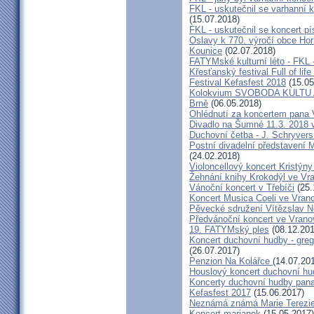
FKL - uskutečnil se varhanní 
(15.07.2018)
FKL - uskutečnil se koncert 
Oslavy k 770. výročí obce Hor
Kounice
(02.07.2018)
FATYMské kulturní léto - FKL 
Křesťanský festival Full of lif
Festival Kefasfest 2018
(15.05
Kolokvium SVOBODA KULTU
Brně
(06.05.2018)
Ohlédnutí za koncertem pana 
Divadlo na Šumné 11.3. 2018 
Duchovní četba - J. Schryvers
Postní divadelní představení 
(24.02.2018)
Violoncellový koncert Kristýn
Žehnání knihy Krokodýl ve Vr
Vánoční koncert v Třebíči
(25.
Koncert Musica Coeli ve Vran
Pěvecké sdružení Vítězslav 
Předvánoční koncert ve Vrano
19. FATYMský ples
(08.12.201
Koncert duchovní hudby - greg
(26.07.2017)
Penzion Na Kolářce
(14.07.20
Houslový koncert duchovní hu
Koncerty duchovní hudby pana
Kefasfest 2017
(15.06.2017)
Neznámá známá Marie Terezi
Koncert marianek
(15.05.2017)