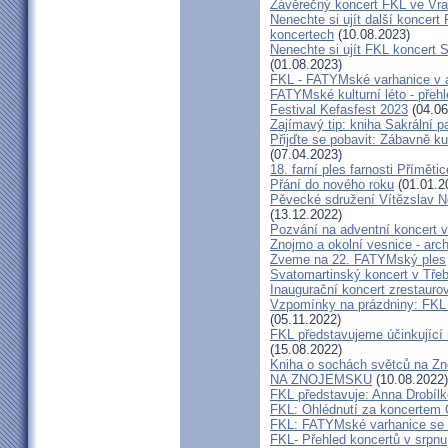
Závěrečný koncert FKL ve Vr
Nenechte si ujít další koncert 
koncertech
(10.08.2023)
Nenechte si ujít FKL koncert 
(01.08.2023)
FKL - FATYMské varhanice v ak
FATYMské kulturní léto - přeh
Festival Kefasfest 2023
(04.06
Zajímavý tip: kniha Sakrální 
Přijďte se pobavit: Zábavně ku
(07.04.2023)
18. farní ples farnosti Přímětic
Přání do nového roku
(01.01.2
Pěvecké sdružení Vítězslav N
(13.12.2022)
Pozvání na adventní koncert 
Znojmo a okolní vesnice - ar
Zveme na 22. FATYMský ples
Svatomartinský koncert v Třeb
Inaugurační koncert zrestauro
Vzpomínky na prázdniny: FKL 
(05.11.2022)
FKL představujeme účinkující 
(15.08.2022)
Kniha o sochách světců na
NA ZNOJEMSKU
(10.08.2022)
FKL představuje: Anna Drobíl
FKL: Ohlédnutí za koncertem 
FKL: FATYMské varhanice se p
FKL- Přehled koncertů v srpnu