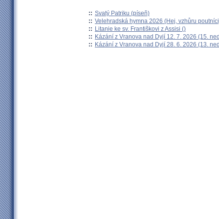
::
Svatý Patriku (píseň)
::
Velehradská hymna 2026 (Hej, vzhůru poutníci
::
Litanie ke sv. Františkovi z Assisi ()
::
Kázání z Vranova nad Dyjí 12. 7. 2026 (15. ne
::
Kázání z Vranova nad Dyjí 28. 6. 2026 (13. ne