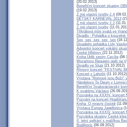
(20.02.2013)
Benefiční koncert skupiny OB
(19.02.2013)
Z mé vlastní tvorby č.4
(09.02
DĚTSKÝ KARNEVAL 2013
(27
Z mé vlastní tvorby č.2
(11.01
Z mé vlastní tvorby
(11.01.201
Tříkrálová mše svatá ve Vra
Divadlo - Pohádka o kouzelné 
Sex, sex, sex, sex, sex
(18.12
Divadelní pohádka Lídy Vasilo
Adventní koncert vokální skup
České hřbitovy
(22.11.2012)
Kniha Útěk sestry Cecílie
(08.
Mozartovo Requiem opět na V
Divadlo ve Slupi
(21.10.2012)
Říjnový koncert "FESTIVAL B
Koncert v Lahošti
(11.10.2012)
Výstava "Romové jsou Boží" 
Händelovo Te Deum v Lomnici 
Benefiční Svatováclavský kon
K svatému Václavu
(26.09.201
Pozvánka na XXXIV. koncert 
Pozvání na koncert Hradišťan
Kniha: O mravní čistotě
(11.09
Výstava Europa Jagellonica
(1
Pozvánka na XXXIV. koncert 
Pozvánka skupiny České křes
II. letní setkání s malířkou B
Budějovic
(06.09.2012)