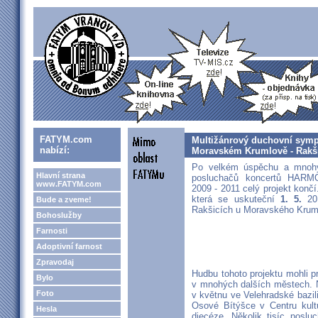
FATYM.com
Multižánrový duchovní symph
nabízí:
Moravském Krumlově - Rakš
Po velkém úspěchu a mnohý
Hlavní strana
posluchačů koncertů HAR
www.FATYM.com
2009 - 2011 celý projekt konč
která se uskuteční
1. 5.
201
Bude a zveme!
Rakšicích u Moravského Krum
Bohoslužby
Farnosti
Adoptivní farnost
Zpravodaj
Hudbu tohoto projektu mohli p
Bylo
v mnohých dalších městech. N
Foto
v květnu ve Velehradské bazil
Osové Bítýšce v Centru kult
Hesla
diecéze. Několik tisíc poslu