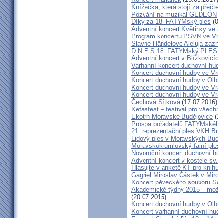
Knížečka, která stojí za přečt
Pozvání na muzikál GEDEÓN
Díky za 18. FATYMský ples
(0
Adventní koncert Květinky ve
Program koncertu PSVN ve Vr
Slavné Händelovo Aleluja zazn
D N E S 18. FATYMský PLE
Adventní koncert v Blížkovicí
Varhanní koncert duchovní hu
Koncert duchovní hudby ve Vr
Koncert duchovní hudby v Olbr
Koncert duchovní hudby ve Vra
Koncert duchovní hudby ve Vra
Čechová Sítková
(17.07.2016)
Kefasfest – festival pro všec
Ekotrh Moravské Budějovice
(
Prosba pořadatelů FATYMskéh
21. reprezentační ples VKH B
Lidový ples v Moravských Bud
Moravskokrumlovský farní pl
Novoroční koncert duchovní h
Adventní koncert v kostele sv.
Hlasujte v anketě KT pro knihu
Gagriel Miroslav Částek v Miro
Koncert pěveckého souboru So
Akademické týdny 2015 – možn
(20.07.2015)
Koncert duchovní hudby v Olb
Koncert varhanní duchovní hu