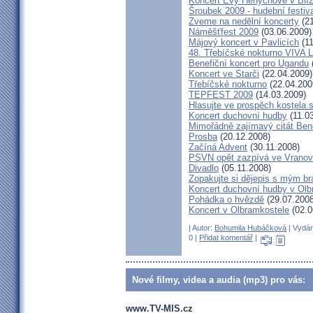
Koncert Evy Henychové v Blíž
Šroubek 2009 - hudební festiv
Zveme na nedělní koncerty
(21
Náměšťfest 2009
(03.06.2009)
Májový koncert v Pavlicích
(11
48. Třebíčské nokturno VIVA
Benefiční koncert pro Ugandu
Koncert ve Starči
(22.04.2009)
Třebíčské nokturno
(22.04.200
TEPFEST 2009
(14.03.2009)
Hlasujte ve prospěch kostela 
Koncert duchovní hudby
(11.0
Mimořádně zajímavý citát Ben
Prosba
(20.12.2008)
Začíná Advent
(30.11.2008)
PSVN opět zazpívá ve Vrano
Divadlo
(05.11.2008)
Zopakujte si dějepis s mým br
Koncert duchovní hudby v Olb
Pohádka o hvězdě
(29.07.2008
Koncert v Olbramkostele
(02.0
| Autor:
Bohumila Hubáčková
| Vydán
0 |
Přidat komentář
|
Nové filmy, videa a audia (mp3) pro vás:
www.TV-MIS.cz