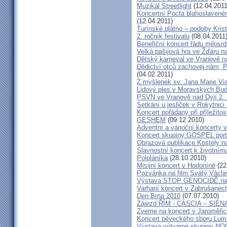
Muzikál Streetlight
(12.04.2011
Koncertní Pocta blahoslaveném
(12.04.2011)
Turínské plátno – podoby Kris
2. ročník festivalu
(08.04.2011
Benefiční koncert řádu milosrd
Velká pašijová hra ve Žďáru 
Dětský karneval ve Vranově n
Dědictví otců zachovej nám, 
(04.02.2011)
Z myšlenek sv. Jana Marie Vi
Lidový ples v Moravských Bud
PSVN ve Vranově nad Dyjí 2. 
Setkání u jesliček v Rokytnic
Koncert pořádaný při příležito
GESHEM
(09.12.2010)
Adventní a vánoční koncerty v 
Koncert skupiny GOSPEL port
Obrazová publikace Kostely n
Slavnostní koncert k životním
Pololáníka
(28.10.2010)
Misijní koncert v Hodoníně
(22
Pozvánka na film Svatý Václa
Výstava STOP GENOCIDĚ na 
Varhaní koncert v Zabrušanec
Den Brna 2010
(07.07.2010)
Zájezd ŘÍM - CASCIA – SIEN
Zveme na koncert v Jaroměřic
Koncert pěveckého sboru Lumí
Výstava výtvarné skupiny N