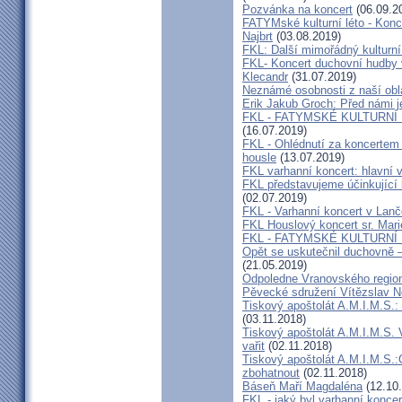
Pozvánka na koncert
(06.09.2
FATYMské kulturní léto - Konce
Najbrt
(03.08.2019)
FKL: Další mimořádný kulturní
FKL- Koncert duchovní hudby v
Klecandr
(31.07.2019)
Neznámé osobnosti z naší obla
Erik Jakub Groch: Před námi j
FKL - FATYMSKÉ KULTURNÍ L
(16.07.2019)
FKL - Ohlédnutí za koncertem 
housle
(13.07.2019)
FKL varhanní koncert: hlavní 
FKL představujeme účinkující
(02.07.2019)
FKL - Varhanní koncert v Lan
FKL Houslový koncert sr. Mar
FKL - FATYMSKÉ KULTURNÍ
Opět se uskutečnil duchovně –
(21.05.2019)
Odpoledne Vranovského regio
Pěvecké sdružení Vítězslav 
Tiskový apoštolát A.M.I.M.S.:
(03.11.2018)
Tiskový apoštolát A.M.I.M.S. 
vařit
(02.11.2018)
Tiskový apoštolát A.M.I.M.S
zbohatnout
(02.11.2018)
Báseň Maří Magdaléna
(12.10
FKL - jaký byl varhanní konce