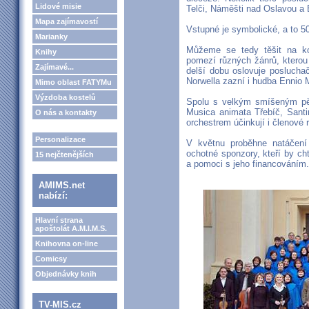
Lidové misie
Telči, Náměšti nad Oslavou a B
Mapa zajímavostí
Vstupné je symbolické, a to 5
Marianky
Můžeme se tedy těšit na ko
Knihy
pomezí různých žánrů, kterou 
Zajímavé...
delší dobu oslovuje poslucha
Norwella zazní i hudba Ennio 
Mimo oblast FATYMu
Výzdoba kostelů
Spolu s velkým smíšeným p
Musica animata Třebíč, Santi
O nás a kontakty
orchestrem účinkují i členov
Personalizace
V květnu proběhne natáčení
ochotné sponzory, kteří by cht
15 nejčtenějších
a pomoci s jeho financováním.
AMIMS.net
nabízí:
Hlavní strana
apoštolát A.M.I.M.S.
Knihovna on-line
Comicsy
Objednávky knih
TV-MIS.cz