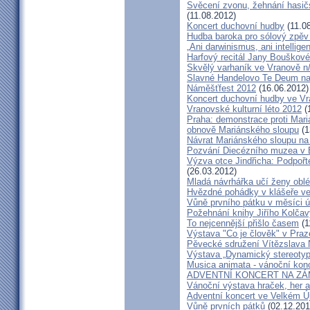
Svěcení zvonu, žehnání hasičs
(11.08.2012)
Koncert duchovní hudby
(11.0
Hudba baroka pro sólový zpěv
„Ani darwinismus, ani intelligen
Harfový recitál Jany Bouškov
Skvělý varhaník ve Vranově n
Slavné Handelovo Te Deum na
Náměšťfest 2012
(16.06.2012)
Koncert duchovní hudby ve Vr
Vranovské kulturní léto 2012
(
Praha: demonstrace proti Mari
obnově Mariánského sloupu
(1
Návrat Mariánského sloupu n
Pozvání Diecézního muzea v
Výzva otce Jindřicha: Podpoř
(26.03.2012)
Mladá návrhářka učí ženy oblé
Hvězdné pohádky v klášeře ve 
Vůně prvního pátku v měsíci ú
Požehnání knihy Jiřího Kolčav
To nejcennější přišlo časem
(1
Výstava "Co je člověk" v Praz
Pěvecké sdružení Vítězslava
Výstava „Dynamický stereotyp
Musica animata - vánoční kon
ADVENTNÍ KONCERT NA ZÁ
Vánoční výstava hraček, her 
Adventní koncert ve Velkém Ú
Vůně prvních pátků
(02.12.201