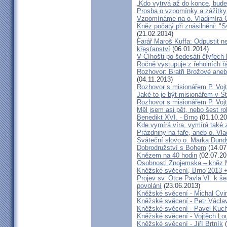
„Kdo vytrvá až do konce, bude
Prosba o vzpomínky a zážitk
Vzpomínáme na o. Vladimíra C
Kněz počatý při znásilnění: "S
(21.02.2014)
Farář Maroš Kuffa: Odpustit ne
křesťanství
(06.01.2014)
V Číhošti po šedesáti čtyřech
Ročně vystupuje z řeholních řá
Rozhovor: Bratři Brožové aneb
(04.11.2013)
Rozhovor s misionářem P. Voj
Jaké to je být misionářem v St
Rozhovor s misionářem P. Voj
Měl jsem asi pět, nebo šest ro
Benedikt XVI. - Brno
(01.10.20
Kde vymírá víra, vymírá také 
Prázdniny na faře, aneb o. Vla
Sváteční slovo o. Marka Dun
Dobrodružství s Bohem
(14.07
Knězem na 40 hodin
(02.07.20
Osobnosti Znojemska – kněz
Kněžské svěcení, Brno 2013 +
Projev sv. Otce Pavla VI. k 
povolání
(23.06.2013)
Kněžské svěcení - Michal Cvi
Kněžské svěcení - Petr Václa
Kněžské svěcení - Pavel Kuc
Kněžské svěcení - Vojtěch Lo
Kněžské svěcení - Jiří Brtník
(