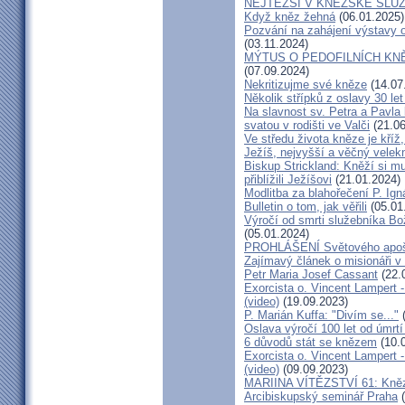
NEJTĚŽŠÍ V KNĚŽSKÉ SLU
Když kněz žehná
(06.01.2025)
Pozvání na zahájení výstavy o
(03.11.2024)
MÝTUS O PEDOFILNÍCH KNĚŽÍC
(07.09.2024)
Nekritizujme své kněze
(14.07
Několik střípků z oslavy 30 le
Na slavnost sv. Petra a Pavl
svatou v rodišti ve Valči
(21.06
Ve středu života kněze je kříž
Ježíš, nejvyšší a věčný velek
Biskup Strickland: Kněží si mu
přiblížili Ježíšovi
(21.01.2024)
Modlitba za blahořečení P. I
Bulletin o tom, jak věřili
(05.01
Výročí od smrti služebníka B
(05.01.2024)
PROHLÁŠENÍ Světového apošt
Zajímavý článek o misionáři v
Petr Maria Josef Cassant
(22.
Exorcista o. Vincent Lampert -
(video)
(19.09.2023)
P. Marián Kuffa: "Divím se..."
(
Oslava výročí 100 let od úmrtí
6 důvodů stát se knězem
(10.
Exorcista o. Vincent Lampert -
(video)
(09.09.2023)
MARIINA VÍTĚZSTVÍ 61: Kněz v
Arcibiskupský seminář Praha
(