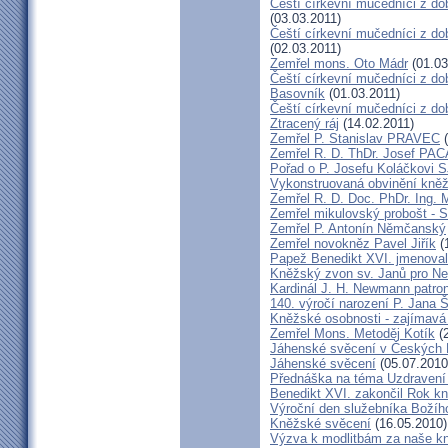
Čeští církevní mučedníci z dob
(03.03.2011)
Čeští církevní mučedníci z do
(02.03.2011)
Zemřel mons. Oto Mádr
(01.03
Čeští církevní mučedníci z dob
Basovník
(01.03.2011)
Čeští církevní mučedníci z d
Ztracený ráj
(14.02.2011)
Zemřel P. Stanislav PRAVEC
(
Zemřel R. D. ThDr. Josef PA
Pořad o P. Josefu Koláčkovi 
Vykonstruovaná obvinění kněž
Zemřel R. D. Doc. PhDr. Ing.
Zemřel mikulovský probošt - S
Zemřel P. Antonín Němčanský
Zemřel novokněz Pavel Jiřík
(
Papež Benedikt XVI. jmenova
Kněžský zvon sv. Janů pro N
Kardinál J. H. Newmann patro
140. výročí narození P. Jana
Kněžské osobnosti - zajímavá
Zemřel Mons. Metoděj Kotík
(2
Jáhenské svěcení v Českých 
Jáhenské svěcení
(05.07.2010
Přednáška na téma Uzdravení ž
Benedikt XVI. zakončil Rok k
Výroční den služebníka Božíh
Kněžské svěcení
(16.05.2010)
Výzva k modlitbám za naše k