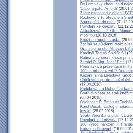
Do Lomničky chodí jen ti nejod
'Ďábel a páter Amorth'
(20.01.2
Znáte osobnosti z oblastí FA
Rozhovor s P. Štěpánem Smol
Štandopéde do nebe
(31.12.20
Povolání ke kněžství
(21.12.2
Aktualizováno 2: Otec Marian 
modlitbu
(28.10.2018)
Kněží se musím zastat
(26.09
Začíná se 40-denní řetěz půst
Gratulujeme otci Milanovi k 
Kardinál Tomáš Špidlík SJ
(29
Rutina a vyhoření kněze při sla
Zemřel P. Mgr. Josef Pelc
(12.
Přednáška a prezentace knihy 
100 let od narození P. Anton
Kázání jáhna Ladislava Kince 
Chtěli vstoupit do manželství a
(17.04.2018)
Poděkování a blahopřání kard
Bratři dvojčata se stali kněžím
(03.04.2018)
Osobnost: P. Emanuel Tocháč
Karol Dučák: Dialog s nekřesť
jezuitů
(28.02.2018)
Svatá Veronika Giuliani varuj
Povolání ke kněžství
(17.12.2
100. výročí narození P. Frant
Kněz (poděkování)
(16.09.201