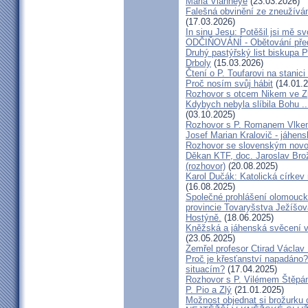
Maria Vianneye
(23.03.2026)
Falešná obvinění ze zneužíván
(17.03.2026)
In sinu Jesu: Potěšil jsi mě
ODČIŇOVÁNÍ - Obětování před
Druhý pastýřský list biskupa P
Drboly
(15.03.2026)
Čtení o P. Toufarovi na stanici
Proč nosím svůj hábit
(14.01.2
Rozhovor s otcem Nikem ve Z
Kdybych nebyla slíbila Bohu ..
(03.10.2025)
Rozhovor s P. Romanem Vlk
Josef Marian Kralovič - jáhen
Rozhovor se slovenským nov
Děkan KTF, doc. Jaroslav Bro
(rozhovor)
(20.08.2025)
Karol Dučák: Katolická církev 
(16.08.2025)
Společné prohlášení olomouck
provincie Tovaryšstva Ježíšo
Hostýně.
(18.06.2025)
Kněžská a jáhenská svěcení 
(23.05.2025)
Zemřel profesor Ctirad Václav 
Proč je křesťanství napadáno?
situacím?
(17.04.2025)
Rozhovor s P. Vilémem Štěp
P. Pio a Zlý
(21.01.2025)
Možnost objednat si brožurku 