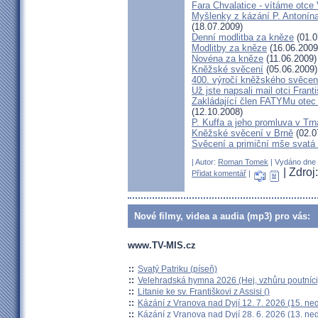
Fara Chvalatice - vítáme otce 
Myšlenky z kázání P. Antonín
(18.07.2009)
Denní modlitba za kněze
(01.0
Modlitby za kněze
(16.06.2009
Novéna za kněze
(11.06.2009)
Kněžské svěcení
(05.06.2009)
400. výročí kněžského svěcen
Už jste napsali mail otci Frant
Zakládající člen FATYMu otec 
(12.10.2008)
P. Kuffa a jeho promluva v Trna
Kněžské svěcení v Brně
(02.0
Svěcení a primiční mše svat
| Autor:
Roman Tomek
| Vydáno dne 1
| Zdro
Přidat komentář
|
Nové filmy, videa a audia (mp3) pro vás:
www.TV-MIS.cz
::
Svatý Patriku (píseň)
::
Velehradská hymna 2026 (Hej, vzhůru poutníci
::
Litanie ke sv. Františkovi z Assisi ()
::
Kázání z Vranova nad Dyjí 12. 7. 2026 (15. ne
::
Kázání z Vranova nad Dyjí 28. 6. 2026 (13. ne