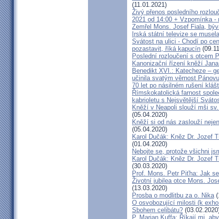
(11.01.2021)
Živý přenos posledního rozlouč
2021 od 14:00 + Vzpomínka - 
Zemřel Mons. Josef Fiala, býv
Irská státní televize se muse
Svátost na ulici - Chodí po cen
pozastavit, říká kapucín
(09.11
Poslední rozloučení s otcem 
Kanonizační řízení kněží Jana
Benedikt XVI.: Katecheze – ge
učinila svatým věrnost Pánovu
70 let po násilném rušení kláš
Římskokatolická farnost spole
kabrioletu s Nejsvětější Svátos
Kněží v Neapoli slouží mši sv. 
(05.04.2020)
Kněží si od nás zaslouží nejen
(05.04.2020)
Karol Dučák: Kněz Dr. Jozef Ti
(01.04.2020)
Nebojte se, protože všichni j
Karol Dučák: Kněz Dr. Jozef Ti
(30.03.2020)
Prof. Mons. Petr Piťha: Jak s
Životní jubilea otce Mons. Jos
(13.03.2020)
Prosba o modlitbu za o. Nika
(
O osvobozující milosti (k exho
Sbohem celibátu?
(03.02.2020
P. Marian Kuffa: Říkají mi, aby