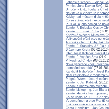
Jáhenské svěcení - Michal Se
Primice Jana Davida SAC
(13.
Umučený kněz Toufar z Číhošt
Návštěva o.Vladimíra v nemoc
Kdyby nad městem dlela kněžs
Co se stává, když někdo neod
Pius XI. a jeho pohled na nov
Zemřel P. Boleslav Česlav C
Zemřel P. Tomáš Prnka
(02.04
Kněžské svěcení Miloslava Ch
Velikonoční přání otce generál
Autorské čtení z knihy Jako 
Zemřel P. Stanislav Jiří Fiala,
Blázen pro Krista
(03.02.2013)
Otec Josef Koláček převzal C
Zemřel P. Vojtěch Srna
(21.01.
P. Ferdinad Chýlek
(08.01.201
Nová generace kněží překonáv
„osmašedesátníků”
(07.01.201
Kandidát blahořečení Josef K
Naši kardinálové v moderních
P. Ignát Wurm - čestný občan
Zemřel P. Jan Kabátek
(28.12.
Kázání z kněžského svěcení -
Zemřel biskup Ing. Jan Blaha
Zemřel vladyka Ivan Ljavinec,
Co se událo 12. 12. 1992? 
Vzpomeňme na otce Františka!
Kněžské svěcení a primice - 
Cesta k andělům - Jan Graubn