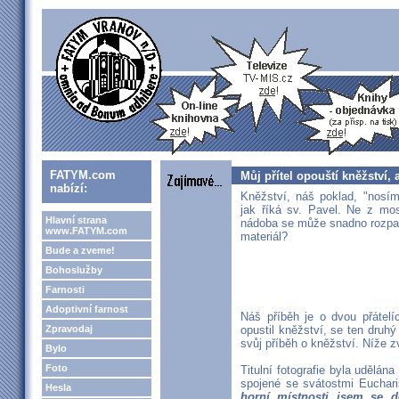
FATYM.com
Můj přítel opouští kněžství,
nabízí:
Kněžství, náš poklad, "nosí
jak říká sv. Pavel. Ne z mos
Hlavní strana
nádoba se může snadno rozpad
www.FATYM.com
materiál?
Bude a zveme!
Bohoslužby
Farnosti
Adoptivní farnost
Náš příběh je o dvou přátelí
Zpravodaj
opustil kněžství, se ten druhý
svůj příběh o kněžství. Níže 
Bylo
Foto
Titulní fotografie byla udělán
spojené se svátostmi Euchari
Hesla
horní místnosti jsem se d