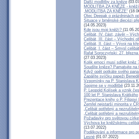
Další modlitby za kněze
(03.07
MODLITBA ZA KNĚZE - kněží v
„MODLITBA ZA KNĚZE“
(18.0
Otec Deepak o prázdninách o
Situace v brněnské diecézi p
(14.05.2023)
Kde jsou moji kněží?
(11.05.2
Celibát, IV. část, závěr – Výc
Celibát, III. část – Východní o
Celibát, II. část – Vývoj na 
Celibát, I. část – Smysl celibá
Rafał Soroczyński: 27. březn
(27.03.2023)
Kolik emocí musí sdílet kněz 
Soudíte kněze? Pamatujte na 
Když opět potkáte svého pana 
Zapálíte svíčku papeži Benedi
Vzpomínky na P. Stanislava K
Spojme se v modlitbě
(23.11.2
P. Leopold Kolísek a vznik če
100 let P. Stanislava Krátkého
Prezentace knihy o P. Filipovi
Zemřel nejstarší minorita v ČR
„Celibát potřebný a nezrušiteln
„Celibát potřebný a nezrušiteln
Požadavky pro světovou círke
Výchova ke kněžskému celibát
(13.07.2022)
Poděkování a informace pro po
Lesné
(01.07.2022)