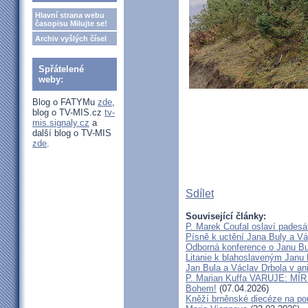
Hlavní strana webu
časopisu Milujte se!
Archiv vyšlých čísel
Spřátelené
weby:
Blog o FATYMu
zde
,
blog o TV-MIS.cz
tv-
mis.signaly.cz
a
další blog o TV-MIS
zde
.
Sdílet
Související články:
P. Marek Coufal oslaví padesá
Písně k uctění Jana Buly a Vá
Odborná konference o Janu Bul
Litanie k blahoslaveným Janu 
Jan Bula a Václav Drbola v a
P. Marian Kuffa VARUJE: MÍR
Bohem!
(07.04.2026)
Kněží brněnské diecéze na pou