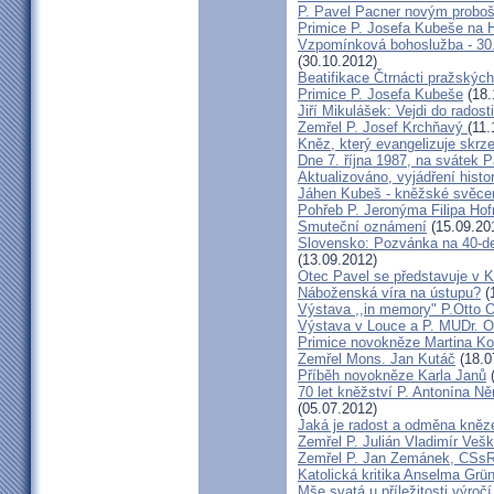
P. Pavel Pacner novým probo
Primice P. Josefa Kubeše na 
Vzpomínková bohoslužba - 30.
(30.10.2012)
Beatifikace Čtrnácti pražskýc
Primice P. Josefa Kubeše
(18.
Jiří Mikulášek: Vejdi do radost
Zemřel P. Josef Krchňavý
(11.
Kněz, který evangelizuje skr
Dne 7. října 1987, na svátek 
Aktualizováno, vyjádření histo
Jáhen Kubeš - kněžské svěce
Pohřeb P. Jeronýma Filipa Ho
Smuteční oznámení
(15.09.20
Slovensko: Pozvánka na 40-de
(13.09.2012)
Otec Pavel se představuje v K
Náboženská víra na ústupu?
(
Výstava ,,in memory" P.Otto 
Výstava v Louce a P. MUDr. O
Primice novokněze Martina K
Zemřel Mons. Jan Kutáč
(18.0
Příběh novokněze Karla Janů
(
70 let kněžství P. Antonína Ně
(05.07.2012)
Jaká je radost a odměna kněz
Zemřel P. Julián Vladimír Ve
Zemřel P. Jan Zemánek, CSs
Katolická kritika Anselma Grü
Mše svatá u příležitosti výroč