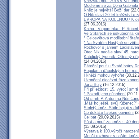
Kněžská pouť 2016 v Kostelní
Modleme se za Dona Gabriela
Kněz je největší Boží dar
(22.
O.Nik slaví 20 let kněžství a 5
EVROPA NA KOLENOU? K čemu 
(27.06.2016)
Kniha - Vzpomínka - P. Rober
Ve Štítarech se uskutečnila k
* Celosvětová modlitební štafe
* Na Svatém Hostýně se věříc
Rozhovor s jáhnem Ladislave
Otec Nik nadále slaví 45. naro
Katolický týdeník: Otřesný pří
(14.04.2016)
Páteční pouť u Svaté brány R
Popularita ďábelských her roste
I kněží mohou vyhořet
(30.12.
Ukončení diecézní fáze kanoni
Jana Buly
(16.12.2015)
Při příležitosti 15. výročí smrt
* Pozadí jeho působení
(20.11
Od smrti P. Antonína Němčansk
„Máš ho ještě, svůj růženec?“ 
Stoletý kněz: Stále bojuji s ď
Co dokáže falešné obvinění
(2
Celibát
(20.09.2015)
Půst a pouť za kněze - 40 den
(13.09.2015)
Výstava k 100.výročí narození
Menší rozhovor s naším kně