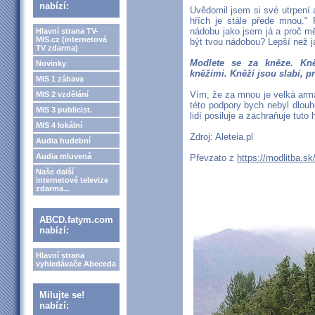
nabízí:
Uvědomil jsem si své utrpení 
hřích je stále přede mnou." 
nádobu jako jsem já a proč m
Hlavní strana TV-
MIS.cz (internetová
být tvou nádobou? Lepší než 
TV zdarma)
Modlete se za kněze. Kně
Novinky
kněžími. Kněží jsou slabí, p
MIS 1 zábava
Vím, že za mnou je velká armá
MIS 2 vzdělání
této podpory bych nebyl dlouh
MIS 3 publicist.
lidí posiluje a zachraňuje tuto
MIS 4 lokální
Zdroj: Aleteia.pl
Audia hudební
Audia mluvená
Převzato z
https://modlitba.sk
Naše další
internetové televize
zdarma...
ABCD.fatym.com
nabízí:
Hlavní strana
vyhledávače Abeceda
Milujte se!
nabízí: