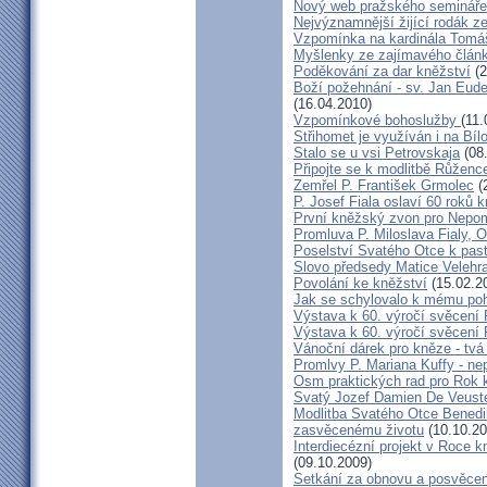
Nový web pražského semináře
Nejvýznamnější žijící rodák 
Vzpomínka na kardinála Tomáš
Myšlenky ze zajímavého článk
Poděkování za dar kněžství
(2
Boží požehnání - sv. Jan Eud
(16.04.2010)
Vzpomínkové bohoslužby
(11.
Střihomet je využíván i na Bíl
Stalo se u vsi Petrovskaja
(08
Připojte se k modlitbě Růženc
Zemřel P. František Grmolec
(
P. Josef Fiala oslaví 60 roků 
První kněžský zvon pro Nepo
Promluva P. Miloslava Fialy, 
Poselství Svatého Otce k past
Slovo předsedy Matice Velehr
Povolání ke kněžství
(15.02.2
Jak se schylovalo k mému po
Výstava k 60. výročí svěcení 
Výstava k 60. výročí svěcení 
Vánoční dárek pro kněze - tvá
Promlvy P. Mariana Kuffy - ne
Osm praktických rad pro Rok 
Svatý Jozef Damien De Veust
Modlitba Svatého Otce Benedik
zasvěcenému životu
(10.10.20
Interdiecézní projekt v Roce 
(09.10.2009)
Setkání za obnovu a posvěcení