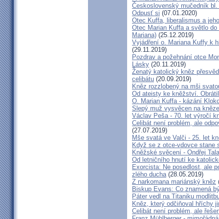
Československý mučedník bl.
Odpusť si
(07.01.2020)
Otec Kuffa, liberalismus a jeho
Otec Marian Kuffa a světlo do
Mariana)
(25.12.2019)
Vyjádření o. Mariana Kuffy k 
(29.11.2019)
Pozdrav a požehnání otce Mont
Lásky
(20.11.2019)
Ženatý katolický kněz přesvěd
celibátu
(20.09.2019)
Kněz rozzlobený na mši svatou
Od ateisty ke kněžství. Obrátil
O. Marian Kuffa - kázání Klok
Slepý muž vysvěcen na kněz
Václav Peša - 70. let výročí
Celibát není problém, ale odp
(27.07.2019)
Mše svatá ve Valči - 25. let 
Když se z otce-vdovce stane s
Kněžské svěcení - Ondřej Tal
Od letničního hnutí ke katolic
Exorcista: Ne posedlost, ale 
zlého ducha
(28.05.2019)
Z narkomana mariánský kněz
Biskup Evans: Co znamená b
Páter vedl na Titaniku modlitb
Kněz, který odčiňoval hříchy j
Celibát není problém, ale řeše
Franz Mühlberger - mimořádná 