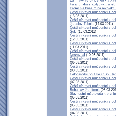
Zajímavý výrok Benedikta XVI
Farář chybuje vždycky... an
Promluva kněžím na rekolekci 
Čeští církevní mučedníci z do
(15.03.2011)
Čeští církevní mučedníci z do
Jaroslav Tobola
(14.03.2011)
Čeští církevní mučedníci z dob
Šulc
(13.03.2011)
Čeští církevní mučedníci z dob
(12.03.2011)
Čeští církevní mučedníci z do
(11.03.2011)
Čeští církevní mučedníci z do
Nesrovnal
(10.03.2011)
Čeští církevní mučedníci z dob
(09.03.2011)
Čeští církevní mučedníci z do
(08.03.2011)
Celonárodní pout ke cti sv. J
Čeští církevní mučedníci z dob
(07.03.2011)
Čeští církevní mučedníci z dob
Bohuslav Jarolímek
(06.03.201
Slavnostní mše svatá k prvním
(05.03.2011)
Čeští církevní mučedníci z do
(05.03.2011)
Čeští církevní mučedníci z do
(04.03.2011)