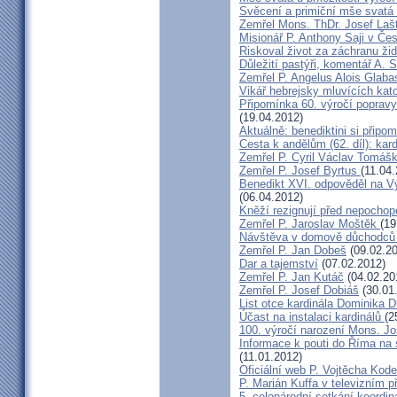
Svěcení a primiční mše svatá 
Zemřel Mons. ThDr. Josef Laš
Misionář P. Anthony Saji v Čes
Riskoval život za záchranu ži
Důležití pastýři, komentář A. 
Zemřel P. Angelus Alois Glab
Vikář hebrejsky mluvících kato
Připomínka 60. výročí popravy
(19.04.2012)
Aktuálně: benediktini si připom
Cesta k andělům (62. díl): kar
Zemřel P. Cyril Václav Tomá
Zemřel P. Josef Byrtus
(11.04
Benedikt XVI. odpověděl na V
(06.04.2012)
Kněží rezignují před nepocho
Zemřel P. Jaroslav Moštěk
(19
Návštěva v domově důchodců 
Zemřel P. Jan Dobeš
(09.02.20
Dar a tajemství
(07.02.2012)
Zemřel P. Jan Kutáč
(04.02.20
Zemřel P. Josef Dobiáš
(30.01
List otce kardinála Dominika
Účast na instalaci kardinálů
(2
100. výročí narození Mons. Jo
Informace k pouti do Říma na
(11.01.2012)
Oficiální web P. Vojtěcha Kod
P. Marián Kuffa v televizním p
5. celonárodní setkání koordin