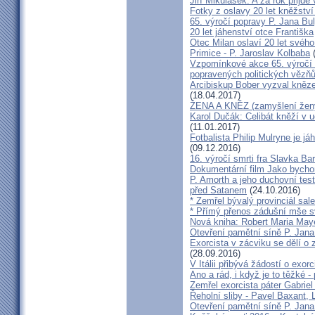
Jiří Mikulášek: A za rok přijde
Fotky z oslavy 20 let kněžství
65. výročí popravy P. Jana Bu
20 let jáhenství otce Františka
Otec Milan oslaví 20 let svého
Primice - P. Jaroslav Kolbaba
(
Vzpomínkové akce 65. výročí 
popravených politických vězň
Arcibiskup Bober vyzval kněze
(18.04.2017)
ŽENA A KNĚZ (zamyšlení žen
Karol Dučák: Celibát kněží v 
(11.01.2017)
Fotbalista Philip Mulryne je 
(09.12.2016)
16. výročí smrti fra Slavka Ba
Dokumentární film Jako bycho
P. Amorth a jeho duchovní test
před Satanem
(24.10.2016)
* Zemřel bývalý provinciál sa
* Přímý přenos zádušní mše s
Nová kniha: Robert Maria M
Otevření pamětní síně P. Jana
Exorcista v zácviku se dělí o
(28.09.2016)
V Itálii přibývá žádostí o exor
Ano a rád, i když je to těžké 
Zemřel exorcista páter Gabrie
Řeholní sliby - Pavel Baxant,
Otevření pamětní síně P. Jana