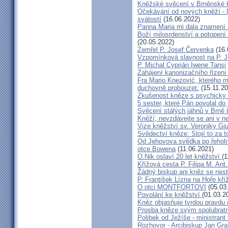
Kněžské svěcení v Brněnské k
Očekávání od nových kněží -
svátostí
(16.06.2022)
Panna Maria mi dala znamení 
Boží milosrdenství a potopení 
(20.05.2022)
Zemřel P. Josef Červenka
(16.
Vzpomínková slavnost na P. 
P. Michal Cyprián Iwene Tansi
Zahájení kanonizačního řízení 
Fra Mario Knezović, kterého 
duchovně probouzet:
(15.11.20
Zkušenost kněze s psychicky
5 sester, které Pán povolal do
Svěcení stálých jáhnů v Brně
Kněží, nevzdávejte se ani v ne
Vize kněžství sv. Veroniky Giu
Svědectví kněze: Stojí to za t
Od Jehovova svědka po řeholní
otce Bowena
(11.06.2021)
O.Nik oslaví 20 let kněžství
(1
Křížová cesta P. Filipa M. Ant
Žádný biskup ani kněz se nes
P. František Lízna na Hoře kříž
O otci MONTFORTOVI
(05.03
Povolání ke kněžství
(01.03.2
Kněz objasňuje tvrdou pravdu 
Prosba kněze svým spolubrat
Polibek od Ježíše - ministrant
Rozhovor - Arcibiskup Jan Gra