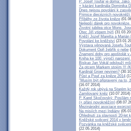
P. Josef Toufar je doma: Jako
+ kázání kardinála Dominika 
Dnes nejsou povolání k zasvě
Primice diecézních novokněží
Příběhy ze života kněze
(01.0
Nejlepší dárek pro novokněze
Životní jubilea otce Mons. Jos
Otec Jiří vtipem hýří
(31.03.20
Kněží Jozef Maretta a Marián 
Povolání ke kněžství
(23.01.2
Výstava věnovaná Josefu Touf
Dokument Opři žebřík o nebe
(
Znamení doby pro apoštolát v
Kniha ke 100. výročí narození
Biskup Jan Vokál odslouží mši
Za otcem Markem stojím !!! (
Kardinál Groer nevinen?
(30.10
Půst a Pouť za kněze 2014
(17
"Musím být připravený na to, 
(16.07.2014)
Každý rok ubývá na Starém kon
Zamilovaný kněz
(10.07.2014)
P. Karel Skočovský: Posílám
(+ přání novokněžím)
(08.07.2
Mezinárodní asociace exorcist
Na misiích mezi Indiány
(05.07
Ohlednutí za slavností 20-let 
Kněžské svěcení 2014 v brněns
Pozvánka na kněžské svěcení 
(22.05.2014)