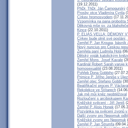
(19.12.2011)
PhDr. ThDr. Ján Čarnogurský
(
Prosby otce Vladimíra Cyrila
(
Církev hromosvodem
(17.11.2
Vzpomínka na pana probošta S
Děkovná mše sv. za blahořečen
Kince
(22.10.2011)
P. ELIAS VELLA: DÉMONY 
Církev bude plnit své poslání,
Zemřel P. Jan Kroupa, básník a
Nový nuncius pro Českou repu
Zemřela paní Ludmila Holá
(06
Dětský voják katolickým kně
Zemřel Mons. Josef Kavale
(2
Kardinál Robert Sarah varuje k
homosexualitě
(23.08.2011)
Pohřeb Dona Gobbiho
(27.07.2
Primice P. Jiřího Jeniše v Úje
Zemřel otec Stefano Gobbi
(30
Beatifikační proces P. Václav
Rekolekce ve Štítarech
(14.06
Jak mě můj kněz neobtěžoval
Rozloučení s arcibiskupem 
Kněžské svěcení - Jiří Jeniš
(
Zemřel P. Alois Honek
(17.05.2
Pozvánka na svěcení zvonů v
Další zvony pro Nepomuk odlit
Kněžské zvony pro Nepomuk
(
Zemřel P. Jan Štrumfa
(09.04.