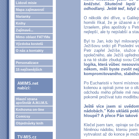
Lidové misie
kněžství. Skutečně lepší
odhodlaný. Ještě teď, když 
Mapa zajímavostí
Marianky
O několik dní dříve, u Galil
homilii říkal, že je úžasné a
Knihy
Izraelem, přes apoštoly s Pet
Zajímavé...
nejlepší, ale ty nejslabší a sta
Mimo oblast FATYMu
Byl to Jan, kdo byl milovaný
Výzdoba kostelů
Ježíšovu srdci při Poslední ve
Petr zapřel Ježíše, služce
O nás a kontakty
společného, ale Ježíš upřednos
a na té skále zbuduji svou Cír
Personalizace
logika, která vůbec nesouvis
někom, měli byste zvolit nej
15 nejčtenějších
kompromitovaného, slabého 
Po Eucharistii v horní místnost
AMIMS.net
kolenou a opírali jsme se o olt
nabízí:
odchodu mého přítele mě neus
pokorně prožívat tuto modlitbu
Hlavní strana
apoštolát A.M.I.M.S.
Ještě více jsem si uvědom
Knihovna on-line
nádobách." Kdo ukládá pokla
hloupé? A přece Pán takové 
Comicsy
Objednávky knih
Klečel jsem tam, opíraje se če
hliněnou nádobu, kterou jsem
vytrvalost až do konce je mož
TV-MIS.cz