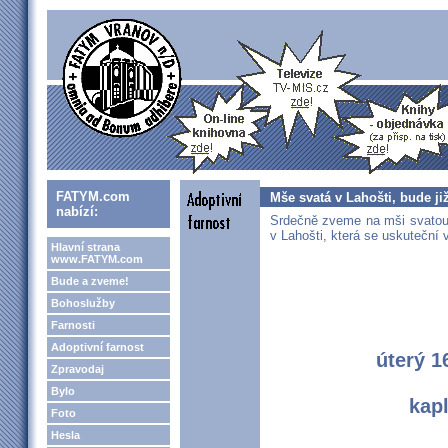
FATYM.com
Mše svatá v Lahošti, bude již
nabízí:
Srdečně zveme na mši svatou
v Lahošti, která se uskuteční 
Hlavní strana
www.FATYM.com
Bude a zveme!
Bohoslužby
Farnosti
Adoptivní farnost
úterý 1
Zpravodaj
Bylo
kapl
Foto
Hesla