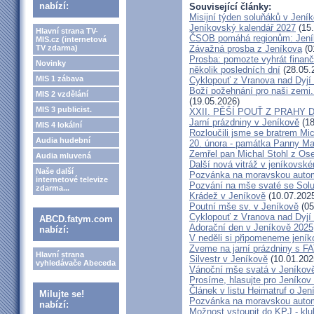
nabízí:
Související články:
Misijní týden soluňáků v Jení
Jeníkovský kalendář 2027
(15.
Hlavní strana TV-
ČSOB pomáhá regionům: Jeníko
MIS.cz (internetová
Závažná prosba z Jeníkova
(0
TV zdarma)
Prosba: pomozte vyhrát finanč
Novinky
několik posledních dní
(28.05.
MIS 1 zábava
Cyklopouť z Vranova nad Dyjí
Boží požehnání pro naši zemi.
MIS 2 vzdělání
(19.05.2026)
MIS 3 publicist.
XXII. PĚŠÍ POUŤ Z PRAHY 
Jarní prázdniny v Jeníkově
(18
MIS 4 lokální
Rozloučili jsme se bratrem Mi
Audia hudební
20. února - památka Panny Ma
Zemřel pan Michal Stohl z O
Audia mluvená
Další nová vitráž v jeníkovsk
Naše další
Pozvánka na moravskou autom
internetové televize
Pozvání na mše svaté se Sol
zdarma...
Krádež v Jeníkově
(10.07.202
Poutní mše sv. v Jeníkově
(05
Cyklopouť z Vranova nad Dyjí
ABCD.fatym.com
Adorační den v Jeníkově 2025
nabízí:
V neděli si připomeneme jeník
Zveme na jarní prázdniny s 
Hlavní strana
Silvestr v Jeníkově
(10.01.202
vyhledávače Abeceda
Vánoční mše svatá v Jeníkov
Prosíme, hlasujte pro Jeníkov
Článek v listu Heimatruf o Jen
Milujte se!
Pozvánka na moravskou autom
nabízí:
Možnost vstoupit do KPJ - klu