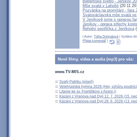
Betlémské světlo - Jeníkov 2
Mše svatá v Lahošti
(20.11.20
Pozvánka na promítání - fara 
Svatováclavská mše svatá ve 
V Jeníkově jsme s opravou fary
Jeníkov - oprava střechy kost
Řeholní sestřička z Jeníkova
(
| Autor:
Táňa Dohnalová
| Vydáno dne
Přidat komentář
|
Nové filmy, videa a audia (mp3) pro vás:
www.TV-MIS.cz
::
Svatý Patriku (píseň)
::
Velehradská hymna 2026 (Hej, vzhůru poutníci
::
Litanie ke sv. Františkovi z Assisi ()
::
Kázání z Vranova nad Dyjí 12. 7. 2026 (15. ne
::
Kázání z Vranova nad Dyjí 28. 6. 2026 (13. ne