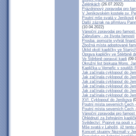
Želénkách
(26.07.2022)
Prázdninový zpravodaj pro far
V Jeníkovském kostele sv. Pet
Poutní mše svatá v Jeníkově
(
Další zázrak na přímluvu Pann
(10.04.2022)
Vánoční zpravodaj pro farnos
Zabrušany - ze života farnosti
Prosba: pomozte vyhrát finanč
Zbožná místa adoptované farn
Úklid okolí kapličky ve Starýc
Oprava kapličky ve Štěrbině 
Ve Štěrbině opravují kapli
(09.
Okružní list biskupa Mons. J
Kaplička u Verneřic v soutěži
Jak začínala cyklopouť do Jen
Jak začínala cyklopouť do Jen
Jak začínala cyklopouť do Jen
Jak začínala cyklopouť do Jen
Jak začínala cyklopouť do Jen
Jak začínala cyklopouť do Jen
XVI. Cyklopouť do Jeníkova
(0
Poutní místa severních Čech 
Poutní místa severních Čech 
Vánoční zpravodaj pro farnos
Ohlédnutí za žehnáním kapličk
Svědectví: Poprvé na pouti v 
Mše svatá v Lahošti, již tento 
Koncert skupiny Nezmaři v Je