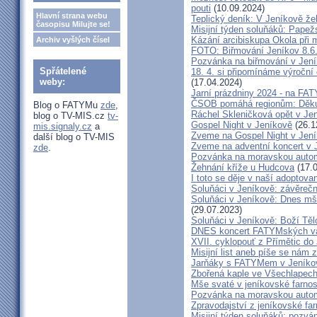
pouti
(10.09.2024)
Hlavní strana webu
Teplický deník: V Jeníkově že
časopisu Milujte se!
Misijní týden soluňáků: Papež
Kázání arcibiskupa Okola při 
Archiv vyšlých čísel
FOTO: Biřmování Jeníkov 8.6
Pozvánka na biřmování v Jen
Spřátelené
18. 4. si připomínáme výroční
weby:
(17.04.2024)
Jarní prázdniny 2024 - na F
ČSOB pomáhá regionům: Děku
Blog o FATYMu
zde
,
Ráchel Skleničková opět v Je
blog o TV-MIS.cz
tv-
Gospel Night v Jeníkově
(26.1
mis.signaly.cz
a
Zveme na Gospel Night v Jen
další blog o TV-MIS
Zveme na adventní koncert v 
zde
.
Pozvánka na moravskou autom
Žehnání kříže u Hudcova
(17.0
I toto se děje v naší adoptovan
Soluňáci v Jeníkově: závěreč
Soluňáci v Jeníkově: Dnes mše
(29.07.2023)
Soluňáci v Jeníkově: Boží Tě
DNES koncert FATYMských va
XVII. cyklopouť z Přímětic do
Misijní list aneb píše se nám 
Jarňáky s FATYMem v Jeníko
Zbořená kaple ve Všechlapech
Mše svaté v jeníkovské farno
Pozvánka na moravskou autom
Zpravodajství z jeníkovské farn
Misijní týden soluňáků: pozvá