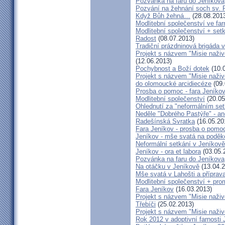
Pozvánka na faru do Jeníkova
Pozvání na žehnání soch sv. 
Když Bůh žehná…
(28.08.201
Modlitební společenství ve far
Modlitební společenství + setk
Radost
(08.07.2013)
Tradiční prázdninová brigáda 
Projekt s názvem "Misie naživ
(12.06.2013)
Pochybnost a Boží dotek
(10.
Projekt s názvem "Misie naživ
do olomoucké arcidiecéze
(09.
Prosba o pomoc - fara Jeníko
Modlitební společenství
(20.05
Ohlednutí za "neformálním se
Neděle "Dobrého Pastýře" - an
Radešínská Svratka
(16.05.20
Fara Jeníkov - prosba o pomo
Jeníkov - mše svatá na poděk
Neformální setkání v Jeník
Jeníkov - ora et labora
(03.05.
Pozvánka na faru do Jeníkova
Na otáčku v Jeníkově
(13.04.2
Mše svatá v Lahošti a příprava
Modlitební společenství + prom
Fara Jeníkov
(16.03.2013)
Projekt s názvem "Misie naživo
Třebíči
(25.02.2013)
Projekt s názvem "Misie naživ
Rok 2012 v adoptivní farnosti