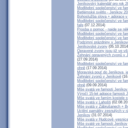
Jeníkovský kalendář pro rok 2
Modlitební společenství ve far
Betlémské světlo - Jeníkov 2
Bohoslužba slova + adorace v 
Modlitební společenství ve fa
faře
(07.12.2014)
Prosba o pomoc - najde se ně
Modlitební společenství ve far
Modlitební společenství ve far
Podzimní prázdniny v Jeníkov
Jeníkovské zvony
(05.10.2014
Opravené zvony jsou již ve vě
Žehnání opravených zvonů v 
(27.09.2014)
Modlitební společenství ve far
ohně
(17.09.2014)
Moravská pouť do Jeníkova, jet
Žehnání zvonů v Jeníkově
(16
Modlitební společenství ve far
ohně
(09.09.2014)
Mše svatá ve farnosti Jeník
Výročí 15-let adopce farnosti
Mše svatá ve farním kostele s
Mše svatá v Lahošti
(02.08.20
Mše svatá v Zábrušanech + B
Uctění památky zesnulých v rám
Jeníkov
(31.07.2014)
Mše svatá v Hudcově -vesnice 
Mše svaté ve farnosti Jeníkov
Modlitební společenství ve far