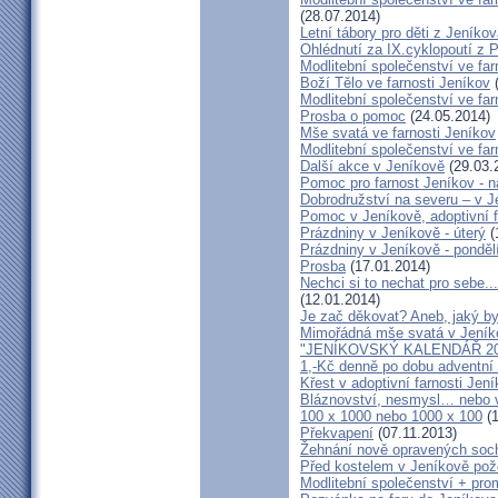
(28.07.2014)
Letní tábory pro děti z Jeníko
Ohlédnutí za IX.cyklopoutí z 
Modlitební společenství ve far
Boží Tělo ve farnosti Jeníkov
(
Modlitební společenství ve far
Prosba o pomoc
(24.05.2014)
Mše svatá ve farnosti Jeníkov
Modlitební společenství ve f
Další akce v Jeníkově
(29.03.
Pomoc pro farnost Jeníkov - 
Dobrodružství na severu – v 
Pomoc v Jeníkově, adoptivní 
Prázdniny v Jeníkově - úterý
(
Prázdniny v Jeníkově - ponděl
Prosba
(17.01.2014)
Nechci si to nechat pro sebe..
(12.01.2014)
Je zač děkovat? Aneb, jaký by
Mimořádná mše svatá v Jeník
"JENÍKOVSKÝ KALENDÁŘ 20
1,-Kč denně po dobu adventní
Křest v adoptivní farnosti Jen
Bláznovství, nesmysl… nebo v
100 x 1000 nebo 1000 x 100
(1
Překvapení
(07.11.2013)
Žehnání nově opravených soch
Před kostelem v Jeníkově po
Modlitební společenství + prom