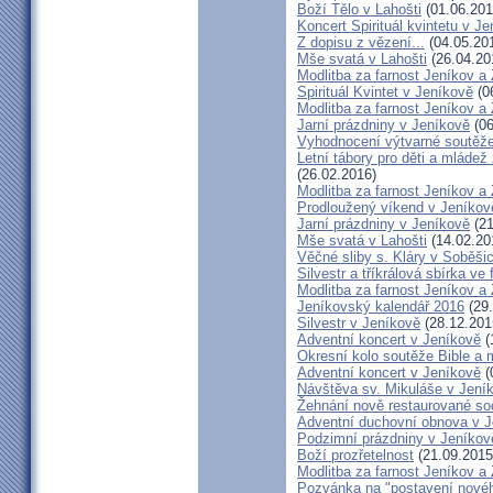
Boží Tělo v Lahošti
(01.06.201
Koncert Spirituál kvintetu v J
Z dopisu z vězení...
(04.05.20
Mše svatá v Lahošti
(26.04.20
Modlitba za farnost Jeníkov a
Spirituál Kvintet v Jeníkově
(0
Modlitba za farnost Jeníkov a
Jarní prázdniny v Jeníkově
(06
Vyhodnocení výtvarné soutěž
Letní tábory pro děti a mládež
(26.02.2016)
Modlitba za farnost Jeníkov a
Prodloužený víkend v Jeníkov
Jarní prázdniny v Jeníkově
(21
Mše svatá v Lahošti
(14.02.20
Věčné sliby s. Kláry v Soběši
Silvestr a tříkrálová sbírka ve
Modlitba za farnost Jeníkov a
Jeníkovský kalendář 2016
(29.
Silvestr v Jeníkově
(28.12.201
Adventní koncert v Jeníkově
(
Okresní kolo soutěže Bible a
Adventní koncert v Jeníkově
(
Návštěva sv. Mikuláše v Jení
Žehnání nově restaurované so
Adventní duchovní obnova v 
Podzimní prázdniny v Jeníkov
Boží prozřetelnost
(21.09.2015
Modlitba za farnost Jeníkov a
Pozvánka na "postavení novéh