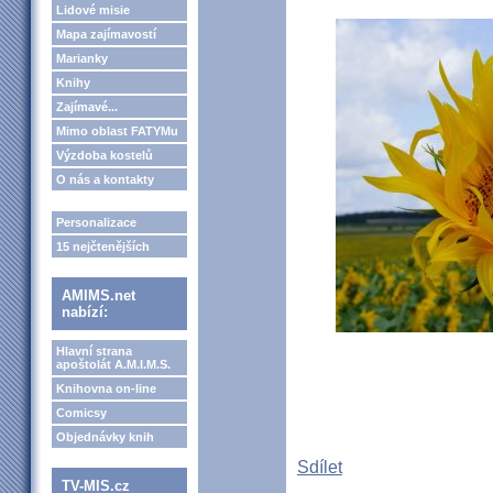
Lidové misie
Mapa zajímavostí
Marianky
Knihy
Zajímavé...
Mimo oblast FATYMu
Výzdoba kostelů
O nás a kontakty
Personalizace
15 nejčtenějších
AMIMS.net
nabízí:
Hlavní strana
apoštolát A.M.I.M.S.
Knihovna on-line
Comicsy
Objednávky knih
Sdílet
TV-MIS.cz