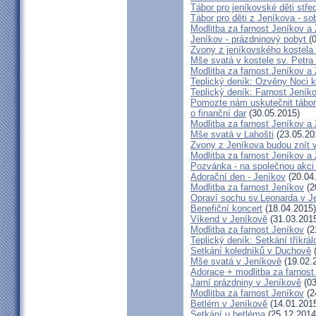
Tábor pro jeníkovské děti střed
Tábor pro děti z Jeníkova - so
Modlitba za farnost Jeníkov a
Jeníkov - prázdninový pobyt
(
Zvony z jeníkovského kostela
Mše svatá v kostele sv. Petra
Modlitba za farnost Jeníkov a
Teplický deník: Ozvěny Noci k
Teplický deník: Farnost Jeníko
Pomozte nám uskutečnit tábor 
o finanční dar
(30.05.2015)
Modlitba za farnost Jeníkov a
Mše svatá v Lahošti
(23.05.20
Zvony z Jeníkova budou znít 
Modlitba za farnost Jeníkov a
Pozvánka - na společnou akci
Adorační den - Jeníkov
(20.04
Modlitba za farnost Jeníkov
(2
Opraví sochu sv.Leonarda v J
Benefiční koncert
(18.04.2015)
Víkend v Jeníkově
(31.03.201
Modlitba za farnost Jeníkov
(2
Teplický deník: Setkání tříkr
Setkání koledníků v Duchově
(
Mše svatá v Jeníkově
(19.02.
Adorace + modlitba za farno
Jarní prázdniny v Jeníkově
(03
Modlitba za farnost Jeníkov
(2
Betlém v Jeníkově
(14.01.201
Setkání u betléma
(25.12.2014