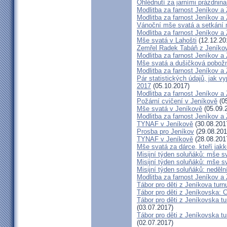
Ohlédnutí za jarními prázdnin
Modlitba za farnost Jeníkov a
Modlitba za farnost Jeníkov a
Vánoční mše svatá a setkání
Modlitba za farnost Jeníkov a
Mše svatá v Lahošti
(12.12.20
Zemřel Radek Tabáň z Jeníko
Modlitba za farnost Jeníkov a
Mše svatá a dušičková pobožn
Modlitba za farnost Jeníkov a
Pár statistických údajů, jak 
2017
(05.10.2017)
Modlitba za farnost Jeníkov a
Požární cvičení v Jeníkově
(05
Mše svatá v Jeníkově
(05.09.
Modlitba za farnost Jeníkov a
TYNAF v Jeníkově
(30.08.201
Prosba pro Jeníkov
(29.08.201
TYNAF v Jeníkově
(28.08.201
Mše svatá za dárce, kteří jakko
Misijní týden soluňáků: mše s
Misijní týden soluňáků: mše 
Misijní týden soluňáků: neděl
Modlitba za farnost Jeníkov a
Tábor pro děti z Jeníkova turn
Tábor pro děti z Jeníkovska: 
Tábor pro děti z Jeníkovska t
(03.07.2017)
Tábor pro děti z Jeníkovska t
(02.07.2017)