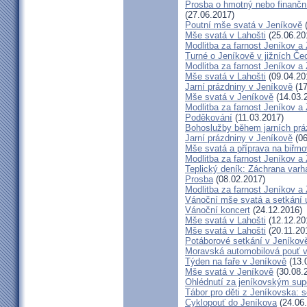
Prosba o hmotný nebo finanční 
(27.06.2017)
Poutní mše svatá v Jeníkově
(
Mše svatá v Lahošti
(25.06.20
Modlitba za farnost Jeníkov a
Turné o Jeníkově v jižních Če
Modlitba za farnost Jeníkov a
Mše svatá v Lahošti
(09.04.20
Jarní prázdniny v Jeníkově
(17
Mše svatá v Jeníkově
(14.03.
Modlitba za farnost Jeníkov a
Poděkování
(11.03.2017)
Bohoslužby během jarních prá
Jarní prázdniny v Jeníkově
(06
Mše svatá a příprava na biřm
Modlitba za farnost Jeníkov a
Teplický deník: Záchrana varh
Prosba
(08.02.2017)
Modlitba za farnost Jeníkov a
Vánoční mše svatá a setkání 
Vánoční koncert
(24.12.2016)
Mše svatá v Lahošti
(12.12.20
Mše svatá v Lahošti
(20.11.20
Potáborové setkání v Jeníko
Moravská automobilová pouť 
Týden na faře v Jeníkově
(13.
Mše svatá v Jeníkově
(30.08.
Ohlédnutí za jeníkovským su
Tábor pro děti z Jeníkovska: 
Cyklopouť do Jeníkova
(24.06