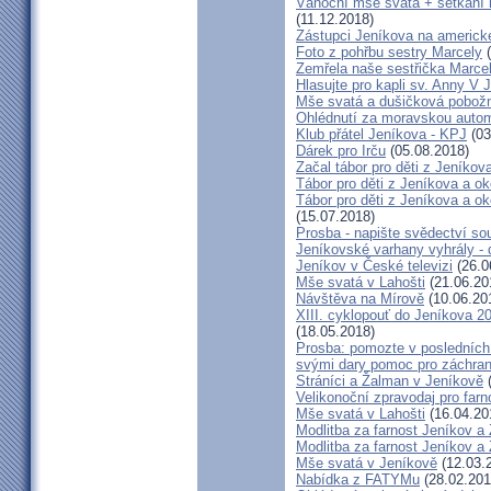
Vánoční mše svatá + setkání
(11.12.2018)
Zástupci Jeníkova na americk
Foto z pohřbu sestry Marcely
(
Zemřela naše sestřička Marce
Hlasujte pro kapli sv. Anny V 
Mše svatá a dušičková pobožn
Ohlédnutí za moravskou autom
Klub přátel Jeníkova - KPJ
(03
Dárek pro Irču
(05.08.2018)
Začal tábor pro děti z Jeníkova
Tábor pro děti z Jeníkova a oko
Tábor pro děti z Jeníkova a ok
(15.07.2018)
Prosba - napište svědectví so
Jeníkovské varhany vyhrály - 
Jeníkov v České televizi
(26.0
Mše svatá v Lahošti
(21.06.20
Návštěva na Mírově
(10.06.20
XIII. cyklopouť do Jeníkova 2
(18.05.2018)
Prosba: pomozte v posledních 
svými dary pomoc pro záchran
Stráníci a Žalman v Jeníkově
(
Velikonoční zpravodaj pro far
Mše svatá v Lahošti
(16.04.20
Modlitba za farnost Jeníkov a
Modlitba za farnost Jeníkov a
Mše svatá v Jeníkově
(12.03.
Nabídka z FATYMu
(28.02.201