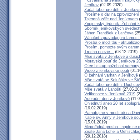
Pozvánka na žehnání kapličky 
Jeníkov
(02.09.2020)
Začal tábor pro děti z Jeníkov
Prosíme o dar na zprovoznění
Tajemná záře nad Jeníkovem
(
Znojemský týdeník: Žehnání k
Sborník jeníkovských svědect
Jáhen František z Lančova
(25
Vánoční zpravodaj pro farnos
Prosba o modlitbu - aktualizac
Prosím, pomozte svým darem z
Trocha poezie...
(03.12.2019)
Mše svatá v Jeníkově a dušič
Moravská pouť do Jeníkova 2
Otec biskup požehnal varhany
Video z jeníkovské pouti
(01.1
O žehnání varhan v Jeníkově
Mše svatá se Soluňáky ve Ště
Začal tábor pro děti z Duchcov
Mše svatá v Lahošti
(27.05.20
Velikonoce v Jeníkově 2019
(2
Adorační den v Jeníkově
(11.0
Ohlednutí aneb 20 let spolupr
(16.02.2019)
Pamatujme v modlitbě na Dav
Kaple sv. Anny v Jeníkově so
(15.01.2019)
Mimořádná prosba - najde se 
Znáte Jana Lohelia Oehlschlä
(29.12.2018)