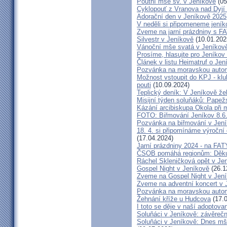
Poutní mše sv. v Jeníkově
(05
Cyklopouť z Vranova nad Dyjí
Adorační den v Jeníkově 2025
V neděli si připomeneme jeník
Zveme na jarní prázdniny s 
Silvestr v Jeníkově
(10.01.202
Vánoční mše svatá v Jeníkov
Prosíme, hlasujte pro Jeníkov
Článek v listu Heimatruf o Jen
Pozvánka na moravskou autom
Možnost vstoupit do KPJ - klu
pouti
(10.09.2024)
Teplický deník: V Jeníkově že
Misijní týden soluňáků: Papež
Kázání arcibiskupa Okola při 
FOTO: Biřmování Jeníkov 8.6
Pozvánka na biřmování v Jen
18. 4. si připomínáme výroční
(17.04.2024)
Jarní prázdniny 2024 - na F
ČSOB pomáhá regionům: Děku
Ráchel Skleničková opět v Je
Gospel Night v Jeníkově
(26.1
Zveme na Gospel Night v Jen
Zveme na adventní koncert v 
Pozvánka na moravskou autom
Žehnání kříže u Hudcova
(17.0
I toto se děje v naší adoptovan
Soluňáci v Jeníkově: závěreč
Soluňáci v Jeníkově: Dnes mše