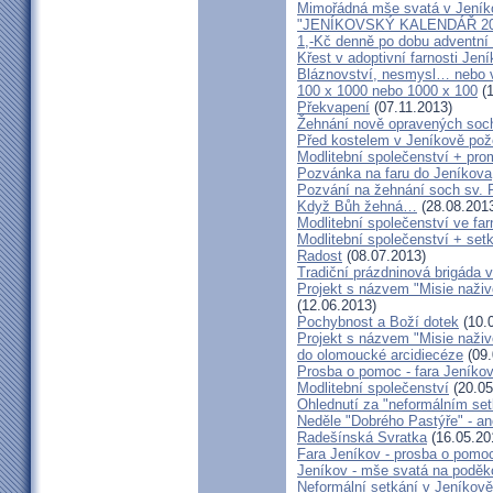
Mimořádná mše svatá v Jeník
"JENÍKOVSKÝ KALENDÁŘ 20
1,-Kč denně po dobu adventní
Křest v adoptivní farnosti Jen
Bláznovství, nesmysl… nebo v
100 x 1000 nebo 1000 x 100
(1
Překvapení
(07.11.2013)
Žehnání nově opravených soch
Před kostelem v Jeníkově po
Modlitební společenství + prom
Pozvánka na faru do Jeníkova
Pozvání na žehnání soch sv. 
Když Bůh žehná…
(28.08.201
Modlitební společenství ve far
Modlitební společenství + setk
Radost
(08.07.2013)
Tradiční prázdninová brigáda 
Projekt s názvem "Misie naživ
(12.06.2013)
Pochybnost a Boží dotek
(10.
Projekt s názvem "Misie naživ
do olomoucké arcidiecéze
(09.
Prosba o pomoc - fara Jeníko
Modlitební společenství
(20.05
Ohlednutí za "neformálním se
Neděle "Dobrého Pastýře" - an
Radešínská Svratka
(16.05.20
Fara Jeníkov - prosba o pomo
Jeníkov - mše svatá na poděk
Neformální setkání v Jeník