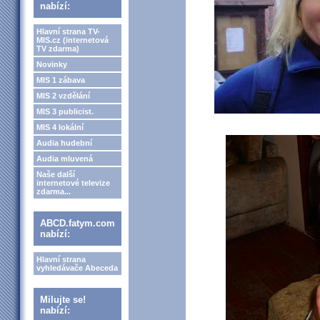
nabízí:
Hlavní strana TV-
MIS.cz (internetová
TV zdarma)
Novinky
MIS 1 zábava
MIS 2 vzdělání
MIS 3 publicist.
MIS 4 lokální
Audia hudební
Audia mluvená
Naše další
internetové televize
zdarma...
ABCD.fatym.com
nabízí:
Hlavní strana
vyhledávače Abeceda
Milujte se!
nabízí: