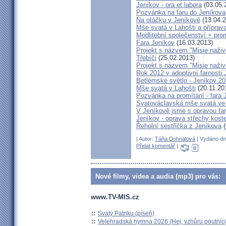
Jeníkov - ora et labora
(03.05.
Pozvánka na faru do Jeníkova
Na otáčku v Jeníkově
(13.04.2
Mše svatá v Lahošti a příprava
Modlitební společenství + prom
Fara Jeníkov
(16.03.2013)
Projekt s názvem "Misie naživo
Třebíči
(25.02.2013)
Projekt s názvem "Misie naživ
Rok 2012 v adoptivní farnosti
Betlémské světlo - Jeníkov 2
Mše svatá v Lahošti
(20.11.20
Pozvánka na promítání - fara 
Svatováclavská mše svatá ve 
V Jeníkově jsme s opravou fary
Jeníkov - oprava střechy kost
Řeholní sestřička z Jeníkova
(
| Autor:
Táňa Dohnalová
| Vydáno dne
Přidat komentář
|
Nové filmy, videa a audia (mp3) pro vás:
www.TV-MIS.cz
::
Svatý Patriku (píseň)
::
Velehradská hymna 2026 (Hej, vzhůru poutníci