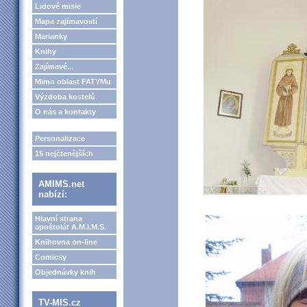
Lidové misie
Mapa zajímavostí
Marianky
Knihy
Zajímavé...
Mimo oblast FATYMu
Výzdoba kostelů
O nás a kontakty
Personalizace
15 nejčtenějších
AMIMS.net
nabízí:
Hlavní strana
apoštolát A.M.I.M.S.
Knihovna on-line
Comicsy
Objednávky knih
TV-MIS.cz