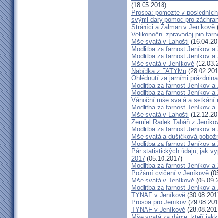
(18.05.2018)
Prosba: pomozte v posledních 
svými dary pomoc pro záchran
Stráníci a Žalman v Jeníkově
(
Velikonoční zpravodaj pro far
Mše svatá v Lahošti
(16.04.20
Modlitba za farnost Jeníkov a
Modlitba za farnost Jeníkov a
Mše svatá v Jeníkově
(12.03.
Nabídka z FATYMu
(28.02.201
Ohlédnutí za jarními prázdnin
Modlitba za farnost Jeníkov a
Modlitba za farnost Jeníkov a
Vánoční mše svatá a setkání
Modlitba za farnost Jeníkov a
Mše svatá v Lahošti
(12.12.20
Zemřel Radek Tabáň z Jeníko
Modlitba za farnost Jeníkov a
Mše svatá a dušičková pobožn
Modlitba za farnost Jeníkov a
Pár statistických údajů, jak 
2017
(05.10.2017)
Modlitba za farnost Jeníkov a
Požární cvičení v Jeníkově
(05
Mše svatá v Jeníkově
(05.09.
Modlitba za farnost Jeníkov a
TYNAF v Jeníkově
(30.08.201
Prosba pro Jeníkov
(29.08.201
TYNAF v Jeníkově
(28.08.201
Mše svatá za dárce, kteří jakko