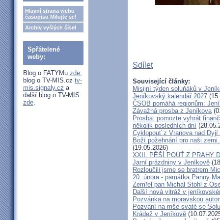
Hlavní strana webu
časopisu Milujte se!
Archiv vyšlých čísel
Spřátelené
weby:
Sdílet
Blog o FATYMu
zde
,
blog o TV-MIS.cz
tv-
Související články:
mis.signaly.cz
a
Misijní týden soluňáků v Jení
další blog o TV-MIS
Jeníkovský kalendář 2027
(15.
zde
.
ČSOB pomáhá regionům: Jeníko
Závažná prosba z Jeníkova
(0
Prosba: pomozte vyhrát finanč
několik posledních dní
(28.05.
Cyklopouť z Vranova nad Dyjí
Boží požehnání pro naši zemi.
(19.05.2026)
XXII. PĚŠÍ POUŤ Z PRAHY 
Jarní prázdniny v Jeníkově
(18
Rozloučili jsme se bratrem Mi
20. února - památka Panny Ma
Zemřel pan Michal Stohl z O
Další nová vitráž v jeníkovsk
Pozvánka na moravskou autom
Pozvání na mše svaté se Sol
Krádež v Jeníkově
(10.07.202