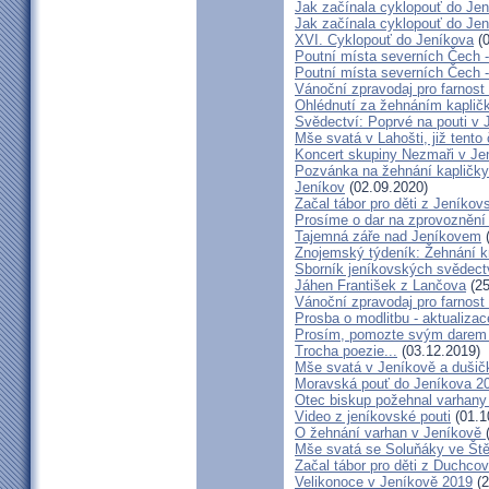
Jak začínala cyklopouť do Jen
Jak začínala cyklopouť do Jen
XVI. Cyklopouť do Jeníkova
(0
Poutní místa severních Čech 
Poutní místa severních Čech 
Vánoční zpravodaj pro farnos
Ohlédnutí za žehnáním kapličk
Svědectví: Poprvé na pouti v 
Mše svatá v Lahošti, již tento 
Koncert skupiny Nezmaři v Je
Pozvánka na žehnání kapličky 
Jeníkov
(02.09.2020)
Začal tábor pro děti z Jeníkov
Prosíme o dar na zprovoznění
Tajemná záře nad Jeníkovem
(
Znojemský týdeník: Žehnání k
Sborník jeníkovských svědect
Jáhen František z Lančova
(25
Vánoční zpravodaj pro farnos
Prosba o modlitbu - aktualizac
Prosím, pomozte svým darem z
Trocha poezie...
(03.12.2019)
Mše svatá v Jeníkově a dušič
Moravská pouť do Jeníkova 2
Otec biskup požehnal varhany
Video z jeníkovské pouti
(01.1
O žehnání varhan v Jeníkově
Mše svatá se Soluňáky ve Ště
Začal tábor pro děti z Duchcov
Velikonoce v Jeníkově 2019
(2