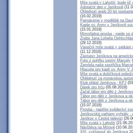
Mše svatá v Lahošti, bude již 
Adorační den v Jeníkově
(11.0
Ohlednutí aneb 20 let spolupr
(16.02.2019)
Pamatujme v modlitbě na Dav
Kaple sv. Anny v Jeníkově so
(15.01.2019)
Mimořádná prosba - najde se 
Znáte Jana Lohelia Oehlschlä
(29.12.2018)
Vánoční mše svatá + setkání
(11.12.2018)
Zástupci Jeníkova na americk
Foto z pohřbu sestry Marcely
(
Zemřela naše sestřička Marce
Hlasujte pro kapli sv. Anny V 
Mše svatá a dušičková pobožn
Ohlédnutí za moravskou autom
Klub přátel Jeníkova - KPJ
(03
Dárek pro Irču
(05.08.2018)
Začal tábor pro děti z Jeníkova
Tábor pro děti z Jeníkova a oko
Tábor pro děti z Jeníkova a ok
(15.07.2018)
Prosba - napište svědectví so
Jeníkovské varhany vyhrály - 
Jeníkov v České televizi
(26.0
Mše svatá v Lahošti
(21.06.20
Návštěva na Mírově
(10.06.20
XIII. cyklopouť do Jeníkova 2