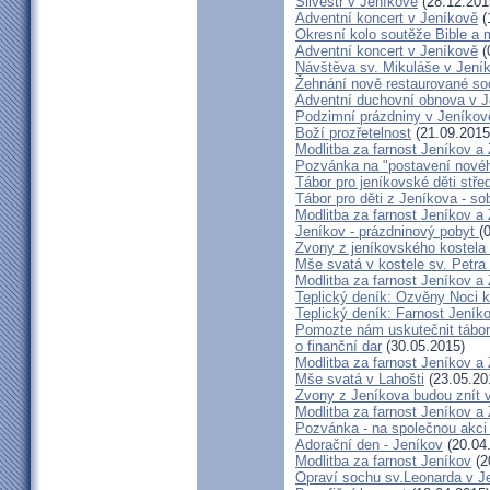
Silvestr v Jeníkově
(28.12.201
Adventní koncert v Jeníkově
(
Okresní kolo soutěže Bible a
Adventní koncert v Jeníkově
(
Návštěva sv. Mikuláše v Jení
Žehnání nově restaurované so
Adventní duchovní obnova v 
Podzimní prázdniny v Jeníkov
Boží prozřetelnost
(21.09.2015
Modlitba za farnost Jeníkov a
Pozvánka na "postavení novéh
Tábor pro jeníkovské děti střed
Tábor pro děti z Jeníkova - so
Modlitba za farnost Jeníkov a
Jeníkov - prázdninový pobyt
(
Zvony z jeníkovského kostela
Mše svatá v kostele sv. Petra
Modlitba za farnost Jeníkov a
Teplický deník: Ozvěny Noci k
Teplický deník: Farnost Jeníko
Pomozte nám uskutečnit tábor 
o finanční dar
(30.05.2015)
Modlitba za farnost Jeníkov a
Mše svatá v Lahošti
(23.05.20
Zvony z Jeníkova budou znít 
Modlitba za farnost Jeníkov a
Pozvánka - na společnou akci
Adorační den - Jeníkov
(20.04
Modlitba za farnost Jeníkov
(2
Opraví sochu sv.Leonarda v J