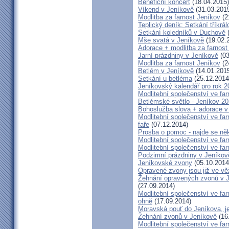
Benefiční koncert
(18.04.2015)
Víkend v Jeníkově
(31.03.201
Modlitba za farnost Jeníkov
(2
Teplický deník: Setkání tříkr
Setkání koledníků v Duchově
(
Mše svatá v Jeníkově
(19.02.
Adorace + modlitba za farno
Jarní prázdniny v Jeníkově
(03
Modlitba za farnost Jeníkov
(2
Betlém v Jeníkově
(14.01.201
Setkání u betléma
(25.12.2014
Jeníkovský kalendář pro rok 2
Modlitební společenství ve far
Betlémské světlo - Jeníkov 2
Bohoslužba slova + adorace v 
Modlitební společenství ve fa
faře
(07.12.2014)
Prosba o pomoc - najde se ně
Modlitební společenství ve far
Modlitební společenství ve far
Podzimní prázdniny v Jeníkov
Jeníkovské zvony
(05.10.2014
Opravené zvony jsou již ve vě
Žehnání opravených zvonů v 
(27.09.2014)
Modlitební společenství ve far
ohně
(17.09.2014)
Moravská pouť do Jeníkova, jet
Žehnání zvonů v Jeníkově
(16
Modlitební společenství ve far