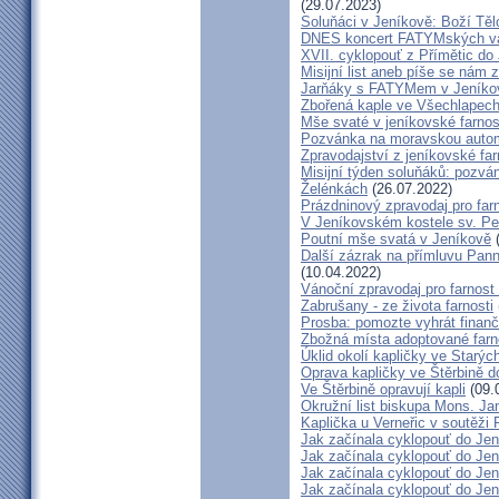
(29.07.2023)
Soluňáci v Jeníkově: Boží Tě
DNES koncert FATYMských va
XVII. cyklopouť z Přímětic do
Misijní list aneb píše se nám 
Jarňáky s FATYMem v Jeníko
Zbořená kaple ve Všechlapech
Mše svaté v jeníkovské farno
Pozvánka na moravskou autom
Zpravodajství z jeníkovské farn
Misijní týden soluňáků: pozvá
Želénkách
(26.07.2022)
Prázdninový zpravodaj pro far
V Jeníkovském kostele sv. Pet
Poutní mše svatá v Jeníkově
(
Další zázrak na přímluvu Pann
(10.04.2022)
Vánoční zpravodaj pro farnos
Zabrušany - ze života farnosti
Prosba: pomozte vyhrát finanč
Zbožná místa adoptované farn
Úklid okolí kapličky ve Starýc
Oprava kapličky ve Štěrbině 
Ve Štěrbině opravují kapli
(09.
Okružní list biskupa Mons. J
Kaplička u Verneřic v soutěži
Jak začínala cyklopouť do Jen
Jak začínala cyklopouť do Jen
Jak začínala cyklopouť do Jen
Jak začínala cyklopouť do Jen