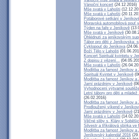
Vánoční koncert
(24.12.2016)
Mše svatá v Lahošti
(12.12.20
Mše svatá v Lahošti
(20.11.20
Potáborové setkání v Jeníko
Moravská automobilová pouť 
Týden na faře v Jeníkově
(13.
Mše svatá v Jeníkově
(30.08.
Ohlédnutí za jeníkovským su
Tábor pro děti z Jeníkovska: 
Cyklopouť do Jeníkova
(24.06
Boží Tělo v Lahošti
(01.06.201
Koncert Spirituál kvintetu v J
Z dopisu z vězení...
(04.05.20
Mše svatá v Lahošti
(26.04.20
Modlitba za farnost Jeníkov a
Spirituál Kvintet v Jeníkově
(0
Modlitba za farnost Jeníkov a
Jarní prázdniny v Jeníkově
(06
Vyhodnocení výtvarné soutěž
Letní tábory pro děti a mládež
(26.02.2016)
Modlitba za farnost Jeníkov a
Prodloužený víkend v Jeníkov
Jarní prázdniny v Jeníkově
(21
Mše svatá v Lahošti
(14.02.20
Věčné sliby s. Kláry v Soběši
Silvestr a tříkrálová sbírka ve
Modlitba za farnost Jeníkov a
Jeníkovský kalendář 2016
(29.