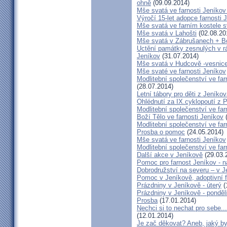
ohně
(09.09.2014)
Mše svatá ve farnosti Jeník
Výročí 15-let adopce farnosti
Mše svatá ve farním kostele s
Mše svatá v Lahošti
(02.08.20
Mše svatá v Zábrušanech + B
Uctění památky zesnulých v rám
Jeníkov
(31.07.2014)
Mše svatá v Hudcově -vesnice 
Mše svaté ve farnosti Jeníkov
Modlitební společenství ve far
(28.07.2014)
Letní tábory pro děti z Jeníko
Ohlédnutí za IX.cyklopoutí z 
Modlitební společenství ve far
Boží Tělo ve farnosti Jeníkov
(
Modlitební společenství ve far
Prosba o pomoc
(24.05.2014)
Mše svatá ve farnosti Jeníkov
Modlitební společenství ve f
Další akce v Jeníkově
(29.03.
Pomoc pro farnost Jeníkov - 
Dobrodružství na severu – v 
Pomoc v Jeníkově, adoptivní 
Prázdniny v Jeníkově - úterý
(
Prázdniny v Jeníkově - ponděl
Prosba
(17.01.2014)
Nechci si to nechat pro sebe..
(12.01.2014)
Je zač děkovat? Aneb, jaký by