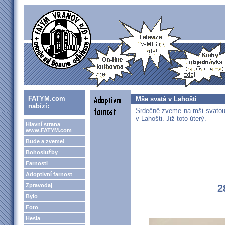
FATYM.com
Mše svatá v Lahošti
nabízí:
Srdečně zveme na mši svatou
v Lahošti. Již toto úterý.
Hlavní strana
www.FATYM.com
Bude a zveme!
Bohoslužby
Farnosti
Adoptivní farnost
Zpravodaj
2
Bylo
Foto
Hesla